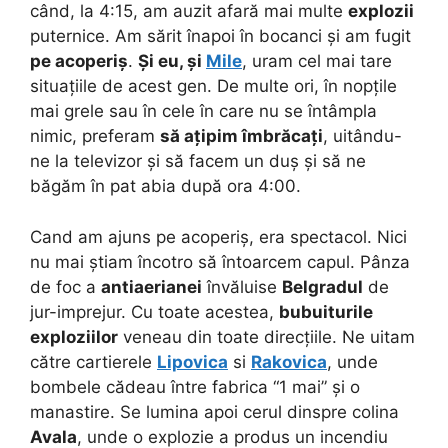
când, la 4:15, am auzit afară mai multe
explozii
puternice. Am sărit înapoi în bocanci și am fugit
pe acoperiș
.
Și eu, și
Mile
, uram cel mai tare
situațiile de acest gen. De multe ori, în nopțile
mai grele sau în cele în care nu se întâmpla
nimic, preferam
să ațipim îmbrăcați
, uitându-
ne la televizor și să facem un duș și să ne
băgăm în pat abia după ora 4:00.
Cand am ajuns pe acoperiș, era spectacol. Nici
nu mai știam încotro să întoarcem capul. Pânza
de foc a
antiaerianei
învăluise
Belgradul
de
jur-imprejur. Cu toate acestea,
bubuiturile
exploziilor
veneau din toate direcțiile. Ne uitam
către cartierele
Lipovica
si
Rakovica
, unde
bombele cădeau între fabrica “1 mai” și o
manastire. Se lumina apoi cerul dinspre colina
Avala
, unde o explozie a produs un incendiu