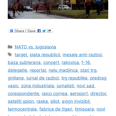
Categories
NATO vs. Iugoslavia
Tags
target
,
piata republicii
,
mesaje anti-razboi
,
baza subterana
,
concert
,
rakovica
,
f-16
,
delegatie
,
reportaj
,
nelu madjinca
,
stari trg
,
gnjilane
,
jurnal de razboi
,
trg republike
,
predrag
vasic
,
zona industriala
,
jurnalisti
,
novi sad
,
corespondente
,
raico cornea
,
aeroport
,
director
,
sateliti spion
,
raska
,
pilot
,
avion invizibil
,
termocentrala
,
fabrica de tigari
,
timisoara
,
novi