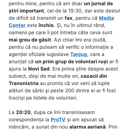
pentru mine, pentru că am doar
un jurnal de
știri important
, cel de la 19:30, dar este destul
de dificil să transmit un
fax
, pentru că
Media
Center
este
închis
. Și, nu în ultimul rând,
oamenii pe care îi pot întreba câte ceva sunt
mai greu de găsit
. Azi chiar îmi era ciudă,
pentru că nu puteam să verific o informație a
agenției oficiale iugoslave
Tanjug
, care a
anunțat că
un prim grup de voluntari ruși
ar fi
ajuns la
Novi Sad
. Era prima știre despre acest
subiect, deși de mai multe ori,
cazacii din
Transnistria
au promis că vor veni să lupte
alături de sârbi și peste 200 dintre ei ar fi fost
înscriși pe listele de voluntari.
La
20:20
, dupa ce îmi transmisesem
corespondența la
ProTV
și am apucat să
mâncăm, a sunat din nou
alarma aeriană
. Prin