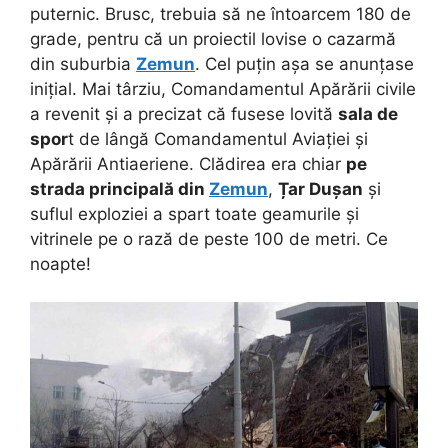
puternic. Brusc, trebuia să ne întoarcem 180 de
grade, pentru că un proiectil lovise o cazarmă
din suburbia
Zemun
. Cel puțin așa se anunțase
inițial. Mai târziu, Comandamentul Apărării civile
a revenit și a precizat că fusese lovită
sala de
spor
t de lângă Comandamentul Aviației și
Apărării Antiaeriene. Clădirea era chiar
pe
strada principală din
Zemun
,
Țar Dușan
și
suflul exploziei a spart toate geamurile și
vitrinele pe o rază de peste 100 de metri. Ce
noapte!