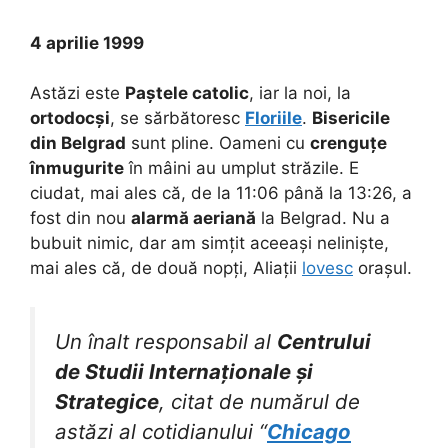
4 aprilie 1999
Astăzi este
Paștele catolic
, iar la noi, la
ortodocși
, se sărbătoresc
Floriile
.
Bisericile
din Belgrad
sunt pline. Oameni cu
crenguțe
înmugurite
în mâini au umplut străzile. E
ciudat, mai ales că, de la 11:06 până la 13:26, a
fost din nou
alarmă aeriană
la Belgrad. Nu a
bubuit nimic, dar am simțit aceeași neliniște,
mai ales că, de două nopți, Aliații
lovesc
orașul.
Un înalt responsabil al
Centrului
de Studii Internaționale și
Strategice
, citat de numărul de
astăzi al cotidianului “
Chicago