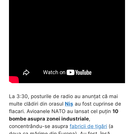
La 3:30, posturile de radio au anunțat că mai
multe clădiri din orasul
Niș
au fost cuprinse de
flacari. Avioanele NATO au lansat cel puțin
10
bombe asupra zonei industriale
,
concentrându-se asupra
fabricii de țigări
(a
doua ca mărime din Europa). Au fost, însă,