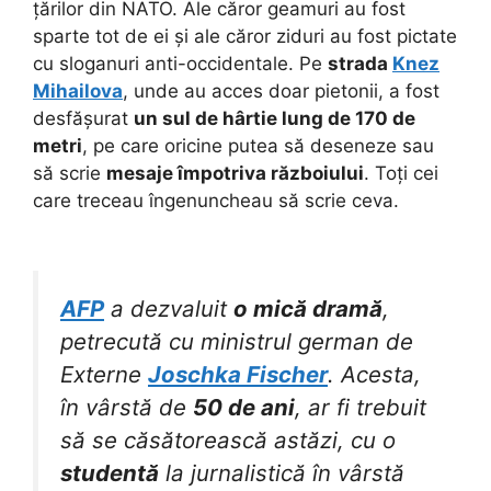
țărilor din NATO. Ale căror geamuri au fost
sparte tot de ei și ale căror ziduri au fost pictate
cu sloganuri anti-occidentale. Pe
strada
Knez
Mihailova
, unde au acces doar pietonii, a fost
desfășurat
un sul de hârtie lung de 170 de
metri
, pe care oricine putea să deseneze sau
să scrie
mesaje împotriva războiului
. Toți cei
care treceau îngenuncheau să scrie ceva.
AFP
a dezvaluit
o mică dramă
,
petrecută cu ministrul german de
Externe
Joschka Fischer
. Acesta,
în vârstă de
50 de ani
, ar fi trebuit
să se căsătorească astăzi, cu o
studentă
la jurnalistică în vârstă