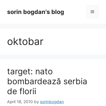
Skip
to
sorin bogdan's blog
Menu
content
oktobar
target: nato
bombardează serbia
de florii
April 18, 2010
by
sorinbogdan