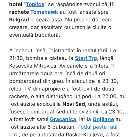
hotel “
Toplice
“
se răspândise zvonul că
11
rachete
Tomahawk
au fost lansate spre
Belgrad
în seara asta. Nu prea le dădeam
crezare, dar ascultam cu urechile ciulite o
eventuală bubuitură.
A început, însă, “distracția” în restul țării. La
21:30, bombele cădeau la
Stari Trg
, lângă
Kosovska Mitrovica. Avioanele s-a întors, în
următoarele două ore, încă de două ori,
bombardând din greu. În atacul de la 23:30,
releul TV din apropiere a fost lovit de două
rachete, o alta distrugând un pod. La 22:00, au
fost auzite explozii la
Novi Sad
, unde astăzi,
fusese bombardat sediul televiziunii. La 23:10,
a fost lovit satul
Gracanica
, iar la
Gnjilane
au
fost auzite alte 6 bubuituri.
Podul peste râul
Ibru
, de pe autostrada Raska-Kraljevo, a fost