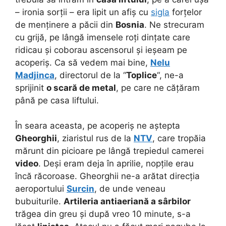
– ironia sorții – era lipit un afiș cu
sigla
forțelor
de menținere a păcii din
Bosnia
. Ne strecuram
cu grijă, pe lângă imensele roți dințate care
ridicau și coborau ascensorul și ieșeam pe
acoperiș. Ca să vedem mai bine,
Nelu
Madjinca
, directorul de la “
Toplice
“, ne-a
sprijinit
o scară de metal
, pe care ne cățăram
până pe casa liftului.
În seara aceasta, pe acoperiș ne aștepta
Gheorghii
, ziaristul rus de la
NTV
, care tropăia
mărunt din picioare pe lângă trepiedul camerei
video
. Deși eram deja în aprilie, nopțile erau
încă răcoroase. Gheorghii ne-a arătat direcția
aeroportului
Surcin
, de unde veneau
bubuiturile.
Artileria antiaeriană a sârbilor
trăgea din greu și după vreo 10 minute, s-a