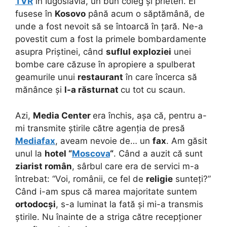
TVR
în Iugoslavia, un bun coleg și prieten. El
fusese în
Kosovo
până acum o săptămână, de
unde a fost nevoit să se întoarcă în țară. Ne-a
povestit cum a fost la primele bombardamente
asupra Priștinei, când
suflul exploziei
unei
bombe care căzuse în apropiere a spulberat
geamurile unui
restaurant
în care încerca să
mănânce și
l-a răsturnat
cu tot cu scaun.
Azi,
Media Center
era închis, așa că, pentru a-
mi transmite știrile către agenția de presă
Mediafax
, aveam nevoie de… un
fax
. Am găsit
unul la
hotel “
Moscova
“
. Când a auzit că sunt
ziarist român
, sârbul care era de servici m-a
întrebat: “Voi, românii, ce fel de
religie
sunteți?”
Când i-am spus că marea majoritate suntem
ortodocși
, s-a luminat la fată și mi-a transmis
știrile. Nu înainte de a striga către recepționer