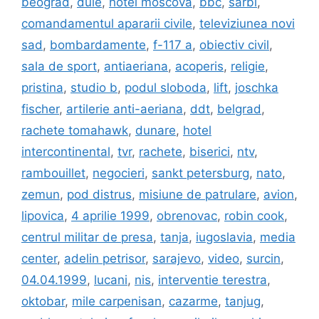
beograd
,
dule
,
hotel moscova
,
bbc
,
sarbi
,
comandamentul apararii civile
,
televiziunea novi
sad
,
bombardamente
,
f-117 a
,
obiectiv civil
,
sala de sport
,
antiaeriana
,
acoperis
,
religie
,
pristina
,
studio b
,
podul sloboda
,
lift
,
joschka
fischer
,
artilerie anti-aeriana
,
ddt
,
belgrad
,
rachete tomahawk
,
dunare
,
hotel
intercontinental
,
tvr
,
rachete
,
biserici
,
ntv
,
rambouillet
,
negocieri
,
sankt petersburg
,
nato
,
zemun
,
pod distrus
,
misiune de patrulare
,
avion
,
lipovica
,
4 aprilie 1999
,
obrenovac
,
robin cook
,
centrul militar de presa
,
tanja
,
iugoslavia
,
media
center
,
adelin petrisor
,
sarajevo
,
video
,
surcin
,
04.04.1999
,
lucani
,
nis
,
interventie terestra
,
oktobar
,
mile carpenisan
,
cazarme
,
tanjug
,