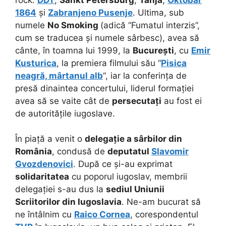
1864
și
Zabranjeno Pusenje
.
Ultima, sub
numele
No Smoking
(adică “Fumatul interzis”,
cum se traducea și numele sârbesc), avea să
cânte, în toamna lui 1999, la
București
, cu
Emir
Kusturica
, la premiera filmului său “
Pisica
neagră, mârtanul alb
“, iar la conferința de
presă dinaintea concertului, liderul formației
avea să se vaite cât de
persecutați
au fost ei
de autoritățile iugoslave.
În piață a venit o
delegație a sârbilor din
România
, condusă de
deputatul
Slavomir
Gvozdenovici
. După ce și-au exprimat
solidaritatea
cu poporul iugoslav, membrii
delegației s-au dus la
sediul Uniunii
Scriitorilor din Iugoslavia
. Ne-am bucurat să
ne întâlnim cu
Raico Cornea
, corespondentul