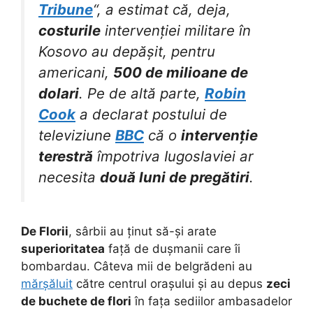
Tribune
“, a estimat că, deja,
costurile
intervenției militare în
Kosovo au depășit, pentru
americani,
500 de milioane de
dolari
. Pe de altă parte,
Robin
Cook
a declarat postului de
televiziune
BBC
că o
intervenție
terestră
împotriva Iugoslaviei ar
necesita
două luni de pregătiri
.
De Florii
, sârbii au ținut să-și arate
superioritatea
față de dușmanii care îi
bombardau. Câteva mii de belgrădeni au
mărșăluit
către centrul orașului și au depus
zeci
de buchete de flori
în fața sediilor ambasadelor