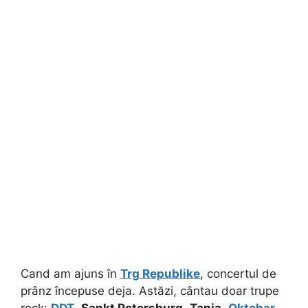
Cand am ajuns în
Trg Republike
, concertul de
prânz începuse deja. Astăzi, cântau doar trupe
rock:
DDT
,
Sankt Petersburg
,
Tanja
,
Oktobar