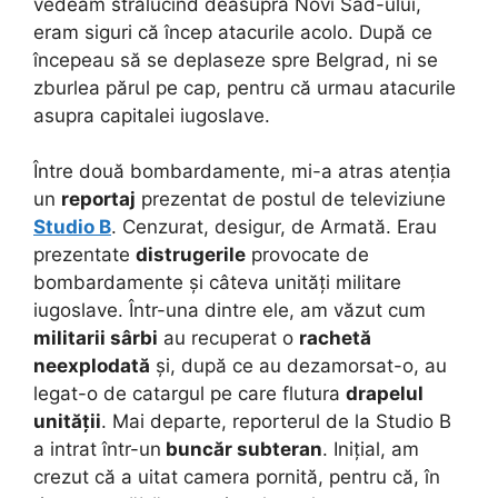
vedeam strălucind deasupra Novi Sad-ului,
eram siguri că încep atacurile acolo. După ce
începeau să se deplaseze spre Belgrad, ni se
zburlea părul pe cap, pentru că urmau atacurile
asupra capitalei iugoslave.
Între două bombardamente, mi-a atras atenția
un
reportaj
prezentat de postul de televiziune
Studio B
. Cenzurat, desigur, de Armată. Erau
prezentate
distrugerile
provocate de
bombardamente și câteva unități militare
iugoslave. Într-una dintre ele, am văzut cum
militarii sârbi
au recuperat o
rachetă
neexplodată
și, după ce au dezamorsat-o, au
legat-o de catargul pe care flutura
drapelul
unității
. Mai departe, reporterul de la Studio B
a intrat într-un
buncăr subteran
. Inițial, am
crezut că a uitat camera pornită, pentru că, în