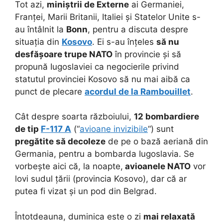
Tot azi,
miniștrii de Externe
ai Germaniei,
Franței, Marii Britanii, Italiei și Statelor Unite s-
au întâlnit la
Bonn
, pentru a discuta despre
situația din
Kosovo
. Ei s-au înțeles
să nu
desfășoare trupe NATO
în provincie și să
propună Iugoslaviei ca negocierile privind
statutul provinciei Kosovo să nu mai aibă ca
punct de plecare
acordul de la Rambouillet
.
Cât despre soarta războiului,
12 bombardiere
de tip
F-117 A
(“
avioane invizibile
“) sunt
pregătite să decoleze
de pe o bază aeriană din
Germania, pentru a bombarda Iugoslavia. Se
vorbește aici că, la noapte,
avioanele NATO
vor
lovi sudul țării (provincia Kosovo), dar că ar
putea fi vizat și un pod din Belgrad.
Întotdeauna, duminica este o zi
mai relaxată