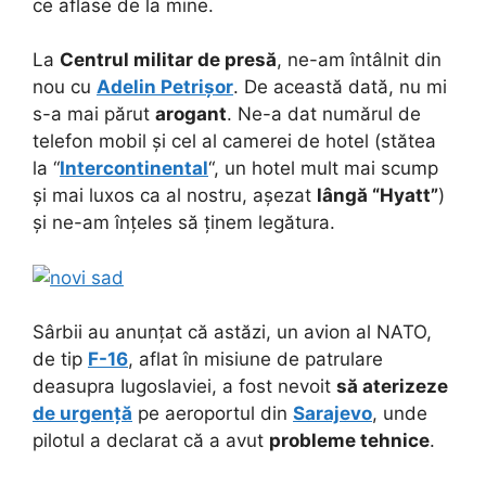
ce aflase de la mine.
La
Centrul militar de presă
, ne-am întâlnit din
nou cu
Adelin Petrișor
. De această dată, nu mi
s-a mai părut
arogant
. Ne-a dat numărul de
telefon mobil și cel al camerei de hotel (stătea
la “
Intercontinental
“, un hotel mult mai scump
și mai luxos ca al nostru, așezat
lângă “Hyatt”
)
și ne-am înțeles să ținem legătura.
Sârbii au anunțat că astăzi, un avion al NATO,
de tip
F-16
, aflat în misiune de patrulare
deasupra Iugoslaviei, a fost nevoit
să aterizeze
de urgență
pe aeroportul din
Sarajevo
, unde
pilotul a declarat că a avut
probleme tehnice
.