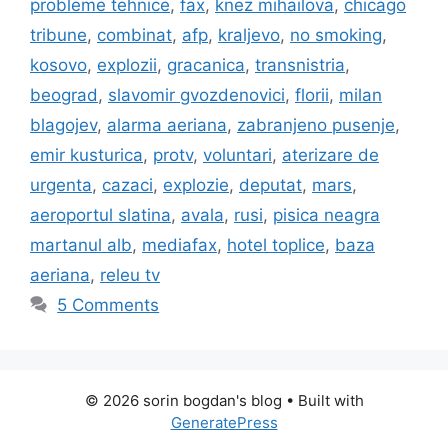
probleme tehnice
,
fax
,
knez mihailova
,
chicago
tribune
,
combinat
,
afp
,
kraljevo
,
no smoking
,
kosovo
,
explozii
,
gracanica
,
transnistria
,
beograd
,
slavomir gvozdenovici
,
florii
,
milan
blagojev
,
alarma aeriana
,
zabranjeno pusenje
,
emir kusturica
,
protv
,
voluntari
,
aterizare de
urgenta
,
cazaci
,
explozie
,
deputat
,
mars
,
aeroportul slatina
,
avala
,
rusi
,
pisica neagra
martanul alb
,
mediafax
,
hotel toplice
,
baza
aeriana
,
releu tv
5 Comments
© 2026 sorin bogdan's blog
• Built with
GeneratePress