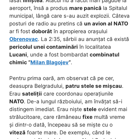
lăsat
liniștea
. Atacul nu a făcut mari pagube la
aeroport, însă a produs
mare panică
la Spitalul
municipal, lângă care s-au auzit explozii. Câteva
posturi de radio au pretins că
un avion al NATO
ar fi fost
doborât
în apropierea orașului
Obrenovac
. La 2:35, sârbii au anunțat că există
pericolul unei contaminări
în localitatea
Lucani
, unde a fost bombardat
combinatul
chimic “
Milan Blagojev
“
.
Pentru prima oară, am observat că pe cer,
deasupra Belgradului,
patru stele se mișcau
.
Erau
sateliții
care coordonau operațiunile
NATO
. De-a lungul războiului, am învățat să-i
distingem imediat. Erau niște
stele
evident mai
strălucitoare, care rămâneau
fixe
multă vreme
și dintr-o dată, începeau să se miște cu o
viteză
foarte mare. De exemplu, când le