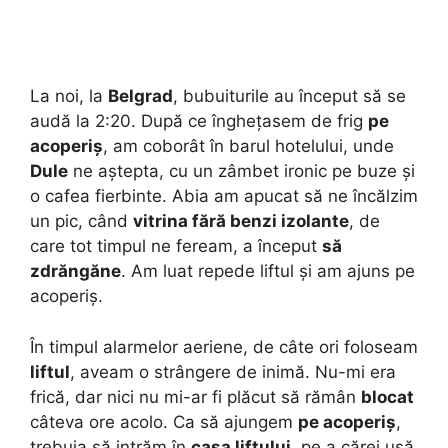
La noi, la
Belgrad
, bubuiturile au început să se
audă la 2:20. După ce înghețasem de frig
pe
acoperiș
, am coborât în barul hotelului, unde
Dule
ne aștepta, cu un zâmbet ironic pe buze și
o cafea fierbinte. Abia am apucat să ne încălzim
un pic, când
vitrina fără benzi izolante
, de
care tot timpul ne feream, a început
să
zdrăngăne
. Am luat repede liftul și am ajuns pe
acoperiș.
În timpul alarmelor aeriene, de câte ori foloseam
liftul
, aveam o strângere de inimă. Nu-mi era
frică, dar nici nu mi-ar fi plăcut să rămân
blocat
câteva ore acolo. Ca să ajungem
pe acoperiș
,
trebuia să intrăm în
casa liftului
, pe a cărei ușă