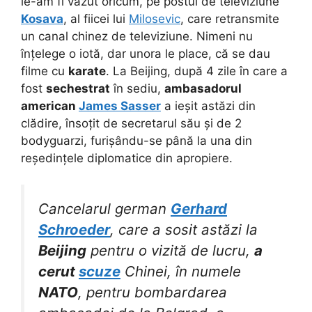
le-am fi văzut oricum, pe postul de televiziune
Kosava
, al fiicei lui
Milosevic
, care retransmite
un canal chinez de televiziune. Nimeni nu
înțelege o iotă, dar unora le place, că se dau
filme cu
karate
. La Beijing, după 4 zile în care a
fost
sechestrat
în sediu,
ambasadorul
american
James Sasser
a ieșit astăzi din
clădire, însoțit de secretarul său și de 2
bodyguarzi, furișându-se până la una din
reședințele diplomatice din apropiere.
Cancelarul german
Gerhard
Schroeder
, care a sosit astăzi la
Beijing
pentru o vizită de lucru,
a
cerut
scuze
Chinei, în numele
NATO
, pentru bombardarea