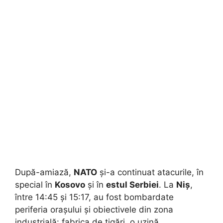
După-amiază,
NATO
și-a continuat atacurile, în
special în
Kosovo
și în
estul Serbiei
. La
Niș
,
între 14:45 și 15:17, au fost bombardate
periferia orașului și obiectivele din zona
industrială: fabrica de țigări, o uzină