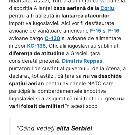
nuanțată. Astăzi, Turcia a anunțat că va pune la
dispoziția Alianței
baza aeriană de la
Corlu
,
pentru a fi utilizată în
lansarea atacurilor
împotriva Iugoslaviei. Aici vor fi desfășurate
avioane de vânătoare americane
F-15
și
F-16
,
avioane cargo
C-130
și avioane de alimentare
în zbor
KC-135
. Oficialii iugoslavi au subliniat
diferența de atitudine
a Greciei, țară
considerată prietenă.
Dimitris Reppas
,
purtătorul de cuvânt al guvernului de la Atena, a
declarat, tot astăzi, că țara sa
nu va deschide
spațiul aerian
pentru avioanele NATO care
participă la bombardamentele împotriva
Iugoslaviei și a asigurat că nici teritoriul grec
nu
va fi folosit de militari
în acest scop.
“Când vedeți
elita Serbiei