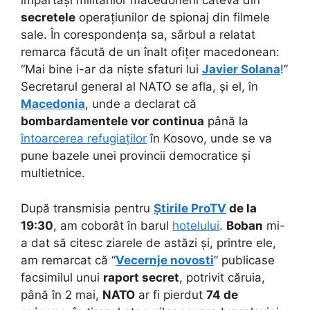
împărtăși militarilor macedoneni câteva din
secretele
operațiunilor de spionaj din filmele
sale. În corespondența sa, sârbul a relatat
remarca făcută de un înalt ofițer macedonean:
“Mai bine i-ar da niște sfaturi lui
Javier Solana
!”
Secretarul general al NATO se afla, și el, în
Macedonia
, unde a declarat că
bombardamentele vor continua
până la
întoarcerea refugiaților
în Kosovo, unde se va
pune bazele unei provincii democratice și
multietnice.
După transmisia pentru
Știrile ProTV
de la
19:30
, am coborât în barul
hotelului
.
Boban
mi-
a dat să citesc ziarele de astăzi și, printre ele,
am remarcat că “
Vecernje novosti
” publicase
facsimilul unui
raport secret
, potrivit căruia,
până în 2 mai,
NATO
ar fi pierdut
74 de