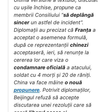
cu ușile închise, propune ca
membrii Consiliului “
să deplângă
sincer
un astfel de incident”.
Diplomații au precizat că
Franța
a
acceptat o asemenea formulă,
după ce reprezentanții
chinezi
acceptaseră, ieri, să renunțe la
cererea lor care viza o
condamnare oficială
a atacului,
soldat cu 4 morți și 20 de răniți.
China va face mâine
o nouă
propunere
. Potrivit diplomaților,
Beijingul refuză să accepte
discutarea unei rezoluții care să