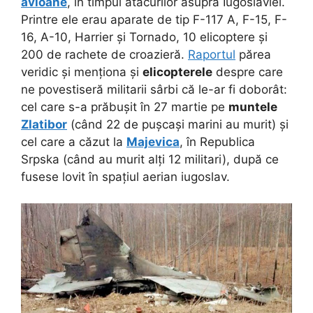
avioane
, în timpul atacurilor asupra Iugoslaviei.
Printre ele erau aparate de tip F-117 A, F-15, F-
16, A-10, Harrier și Tornado, 10 elicoptere și
200 de rachete de croazieră.
Raportul
părea
veridic și menționa și
elicopterele
despre care
ne povestiseră militarii sârbi că le-ar fi doborât:
cel care s-a prăbușit în 27 martie pe
muntele
Zlatibor
(când 22 de pușcași marini au murit) și
cel care a căzut la
Majevica
, în Republica
Srpska (când au murit alți 12 militari), după ce
fusese lovit în spațiul aerian iugoslav.