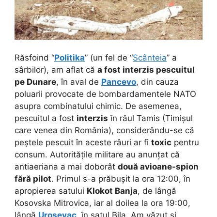
Răsfoind “
Politika
” (un fel de “
Scânteia
” a
sârbilor), am aflat că
a fost interzis pescuitul
pe Dunare
, în aval de
Pancevo
, din cauza
poluarii provocate de bombardamentele NATO
asupra combinatului chimic. De asemenea,
pescuitul a fost
interzis
în râul Tamis (Timișul
care venea din România), considerându-se că
peștele pescuit în aceste râuri ar fi
toxic
pentru
consum. Autoritățile militare au anunțat că
antiaeriana a mai doborât
două avioane-spion
fără pilot
. Primul s-a prăbușit la ora 12:00, în
apropierea satului
Klokot Banja
, de lângă
Kosovska Mitrovica, iar al doilea la ora 19:00,
lângă
Urosevac
, în satul Bila. Am văzut și