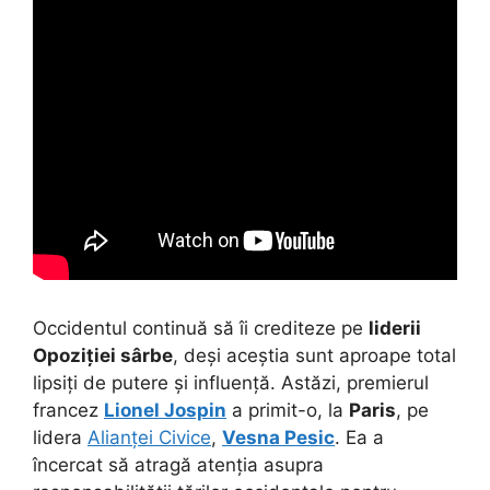
Occidentul continuă să îi crediteze pe
liderii
Opoziției sârbe
, deși aceștia sunt aproape total
lipsiți de putere și influență. Astăzi, premierul
francez
Lionel Jospin
a primit-o, la
Paris
, pe
lidera
Alianței Civice
,
Vesna Pesic
. Ea a
încercat să atragă atenția asupra