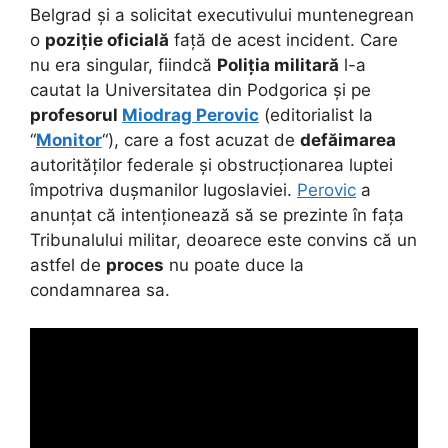
Belgrad și a solicitat executivului muntenegrean
o
poziție oficială
față de acest incident. Care
nu era singular, fiindcă
Poliția militară
l-a
cautat la Universitatea din Podgorica și pe
profesorul
Miodrag Perovic
(editorialist la
“
Monitor
“), care a fost acuzat de
defăimarea
autorităților federale și obstrucționarea luptei
împotriva dușmanilor Iugoslaviei.
Perovic
a
anunțat că intenționează să se prezinte în fața
Tribunalului militar, deoarece este convins că un
astfel de
proces
nu poate duce la
condamnarea sa.