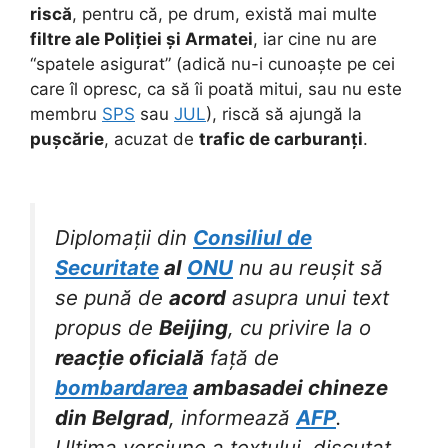
riscă
, pentru că, pe drum, există mai multe
filtre ale Poliției și Armatei
, iar cine nu are
“spatele asigurat” (adică nu-i cunoaște pe cei
care îl opresc, ca să îi poată mitui, sau nu este
membru
SPS
sau
JUL
), riscă să ajungă la
pușcărie
, acuzat de
trafic de carburanți
.
Diplomații din
Consiliul de
Securitate
al
ONU
nu au reușit să
se pună de
acord
asupra unui text
propus de
Beijing
, cu privire la o
reacție oficială
față de
bombardarea
ambasadei chineze
din Belgrad
, informează
AFP
.
Ultima versiune a textului, discutat