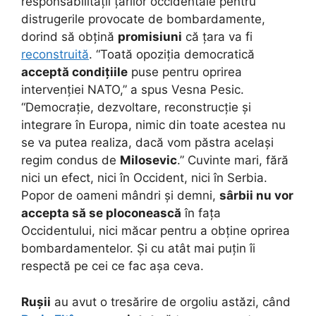
responsabilității țărilor occidentale pentru
distrugerile provocate de bombardamente,
dorind să obțină
promisiuni
că țara va fi
reconstruită
. “Toată opoziția democratică
acceptă condițiile
puse pentru oprirea
intervenției NATO,” a spus Vesna Pesic.
“Democrație, dezvoltare, reconstrucție și
integrare în Europa, nimic din toate acestea nu
se va putea realiza, dacă vom păstra același
regim condus de
Milosevic
.” Cuvinte mari, fără
nici un efect, nici în Occident, nici în Serbia.
Popor de oameni mândri și demni,
sârbii nu vor
accepta să se ploconească
în fața
Occidentului, nici măcar pentru a obține oprirea
bombardamentelor. Și cu atât mai puțin îi
respectă pe cei ce fac așa ceva.
Rușii
au avut o tresărire de orgoliu astăzi, când