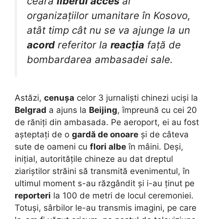
ceară
liberul acces
al
organizațiilor umanitare în Kosovo,
atât timp cât nu se va ajunge la un
acord
referitor la
reacția
față de
bombardarea ambasadei sale.
Astăzi,
cenușa
celor 3 jurnaliști chinezi uciși la
Belgrad
a ajuns la
Beijing
, împreună cu cei 20
de răniți din ambasada. Pe aeroport, ei au fost
așteptați de o
gardă de onoare
și de câteva
sute de oameni cu
flori albe
în mâini. Deși,
inițial, autoritățile chineze au dat dreptul
ziariștilor străini să transmită evenimentul, în
ultimul moment s-au răzgândit și i-au ținut pe
reporteri
la 100 de metri de locul ceremoniei.
Totuși, sârbilor le-au transmis imagini, pe care