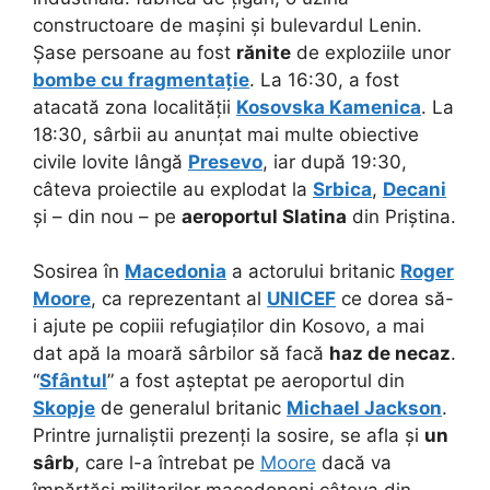
constructoare de mașini și bulevardul Lenin.
Șase persoane au fost
rănite
de exploziile unor
bombe cu fragmentație
. La 16:30, a fost
atacată zona localității
Kosovska Kamenica
. La
18:30, sârbii au anunțat mai multe obiective
civile lovite lângă
Presevo
, iar după 19:30,
câteva proiectile au explodat la
Srbica
,
Decani
și – din nou – pe
aeroportul Slatina
din Priștina.
Sosirea în
Macedonia
a actorului britanic
Roger
Moore
, ca reprezentant al
UNICEF
ce dorea să-
i ajute pe copiii refugiaților din Kosovo, a mai
dat apă la moară sârbilor să facă
haz de necaz
.
“
Sfântul
” a fost așteptat pe aeroportul din
Skopje
de generalul britanic
Michael Jackson
.
Printre jurnaliștii prezenți la sosire, se afla și
un
sârb
, care l-a întrebat pe
Moore
dacă va