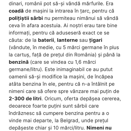
dinari, românii pot să-și vândă mărfurile. Era
coadă
de mașini la intrarea în țarc, pentru că
polițiștii sârbi
nu permiteau nimănui să vândă
ceva în afara acestuia. Ai noștri erau tare bine
informați, pentru că aduseseră exact ce se
căuta: de la
baterii
,
lanterne
sau
țigari
(vândute, în medie, cu 5 mărci germane în plus
la cartuș, față de prețul din România) și până la
benzină
(care se vindea cu 1,6 mărci
germane/litru). Este inimaginabil ce au putut
oamenii să-și modifice la mașini, de încăpea
atâta benzina în ele, pentru că n-a întâlnit pe
nimeni care să ofere spre vânzare mai puțin de
2-300 de litri
. Oricum, oferta depășea cererea,
deoarece foarte puțini sunt sârbii care
îndrăznesc să cumpere benzina pentru a o
vinde mai departe, la Belgrad, unde prețul
depășeste chiar și 10 mărci/litru.
Nimeni nu