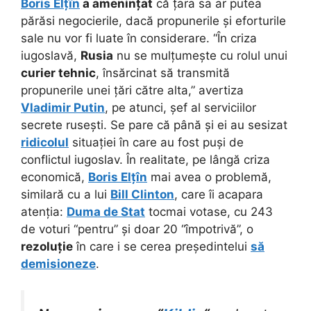
Boris Elțîn
a amenințat
că țara sa ar putea
părăsi negocierile, dacă propunerile și eforturile
sale nu vor fi luate în considerare. “În criza
iugoslavă,
Rusia
nu se mulțumește cu rolul unui
curier tehnic
, însărcinat să transmită
propunerile unei țări către alta,” avertiza
Vladimir Putin
, pe atunci, șef al serviciilor
secrete rusești. Se pare că până și ei au sesizat
ridicolul
situației în care au fost puși de
conflictul iugoslav. În realitate, pe lângă criza
economică,
Boris Elțîn
mai avea o problemă,
similară cu a lui
Bill Clinton
, care îi acapara
atenția:
Duma de Stat
tocmai votase, cu 243
de voturi “pentru” și doar 20 “împotrivă”, o
rezoluție
în care i se cerea președintelui
să
demisioneze
.