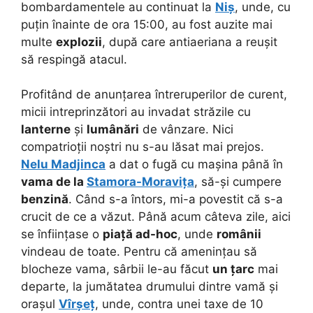
bombardamentele au continuat la
Niș
, unde, cu
puțin înainte de ora 15:00, au fost auzite mai
multe
explozii
, după care antiaeriana a reușit
să respingă atacul.
Profitând de anunțarea întreruperilor de curent,
micii intreprinzători au invadat străzile cu
lanterne
și
lumânări
de vânzare. Nici
compatrioții noștri nu s-au lăsat mai prejos.
Nelu Madjinca
a dat o fugă cu mașina până în
vama de la
Stamora-Moravița
, să-și cumpere
benzină
. Când s-a întors, mi-a povestit că s-a
crucit de ce a văzut. Până acum câteva zile, aici
se înființase o
piață ad-hoc
, unde
românii
vindeau de toate. Pentru că amenințau să
blocheze vama, sârbii le-au făcut
un țarc
mai
departe, la jumătatea drumului dintre vamă și
orașul
Vîrșeț
, unde, contra unei taxe de 10