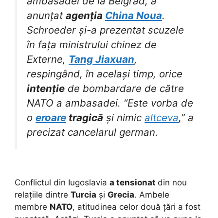
ambasadei de la Belgrad, a
anunțat
agenția
China Noua
.
Schroeder și-a prezentat scuzele
în fața ministrului chinez de
Externe,
Tang Jiaxuan
,
respingând, în același timp, orice
intenție
de bombardare de către
NATO a ambasadei. “Este vorba de
o
eroare
tragică
și nimic
altceva
,” a
precizat cancelarul german.
Conflictul din Iugoslavia
a tensionat
din nou
relațiile dintre
Turcia
și
Grecia
. Ambele
membre
NATO
, atitudinea celor două țări a fost