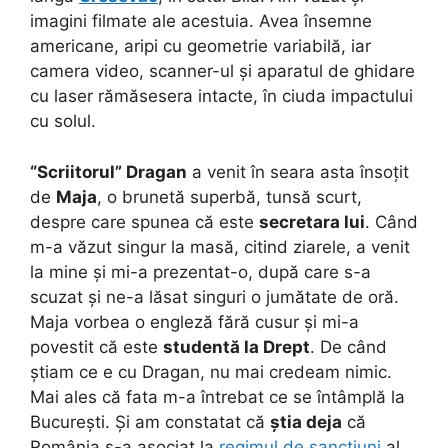
imagini filmate ale acestuia. Avea însemne
americane, aripi cu geometrie variabilă, iar
camera video, scanner-ul și aparatul de ghidare
cu laser rămăsesera intacte, în ciuda impactului
cu solul.
“Scriitorul” Dragan
a venit în seara asta însoțit
de
Maja
, o brunetă superbă, tunsă scurt,
despre care spunea că este
secretara lui
. Când
m-a văzut singur la masă, citind ziarele, a venit
la mine și mi-a prezentat-o, după care s-a
scuzat și ne-a lăsat singuri o jumătate de oră.
Maja vorbea o engleză fără cusur și mi-a
povestit că este
studentă la Drept
. De când
știam ce e cu Dragan, nu mai credeam nimic.
Mai ales că fata m-a întrebat ce se întâmplă la
București. Și am constatat că
știa deja
că
România s-a asociat la
regimul de sancțiuni
al