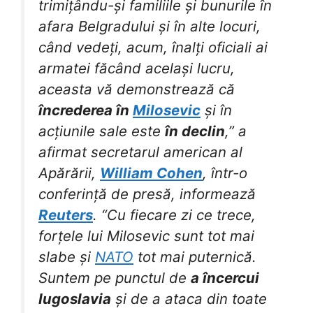
trimițându-și familiile și bunurile în
afara Belgradului și în alte locuri,
când vedeți, acum, înalți oficiali ai
armatei făcând același lucru,
aceasta vă demonstrează că
încrederea în
Milosevic
și în
acțiunile sale este
în declin
,” a
afirmat secretarul american al
Apărării,
William Cohen
, într-o
conferință de presă, informează
Reuters
. “Cu fiecare zi ce trece,
forțele lui Milosevic sunt tot mai
slabe și
NATO
tot mai puternică.
Suntem pe punctul de
a încercui
Iugoslavia
și de a ataca din toate