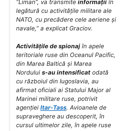
“Liman”, va transmite
informații
în
legătură cu activitățile militare ale
NATO, cu precădere cele aeriene și
navale,” a explicat Graciov.
Activitățile de spionaj
în apele
teritoriale ruse din Oceanul Pacific,
din Marea Baltică și Marea
Nordului
s-au intensificat
odată
cu războiul din Iugoslavia, au
afirmat oficiali ai Statului Major al
Marinei militare ruse, potrivit
agenției
Itar-Tass
. Avioanele de
supraveghere au descoperit, în
cursul ultimelor zile, în apele ruse