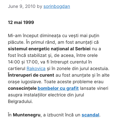
June 9, 2010
by
sorinbogdan
12 mai 1999
Mi-am început dimineața cu vești mai puțin
plăcute. În primul rând, am fost anunțați că
sistemul energetic național al Serbiei
nu a
fost încă stabilizat și, de aceea, între orele
14:00 și 17:00, va fi întrerupt curentul în
cartierul
Rakovica
și în zonele din jurul acestuia.
Întreruperi de curent
au fost anunțate și în alte
orașe iugoslave. Toate aceste probleme erau
consecințele
bombelor cu grafit
lansate vineri
asupra instalațiilor electrice din jurul
Belgradului.
În
Muntenegru
, a izbucnit încă un
scandal
.