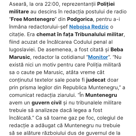
Aseară, la ora 22:00, reprezentanții
Poliției
militare
au descins în redacția postului de radio
“
Free Montenegro
” din
Podgorica
, pentru a-i
înmâna redactorului-șef
Nebojsa Redzic
o
citație. Era
chemat în fața Tribunalului militar
,
fiind acuzat de încălcarea Codului penal al
Iugoslaviei. De asemenea, a fost citată și
Beba
Marusic
, redactor la cotidianul “
Monitor
“. “Nu
există nici un motiv pentru care Poliția militară
sa o caute pe Marusic, atâta vreme cât
conținutul textelor sale poate fi
judecat
doar
prin prisma legilor din Republica Muntenegru,” a
comunicat redacția ziarului. “În
Muntenegru
avem un
guvern civil
și nu tribunalele militare
trebuie să analizeze dacă legea a fost
încălcată.” Ca să toarne gaz pe foc, colegiul de
redacție a adăugat că Muntenegru nu trebuie
să se alăture războiului dus de guvernul de la