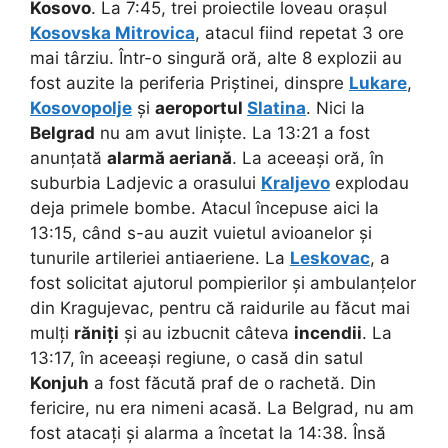
Kosovo
. La 7:45, trei proiectile loveau orașul
Kosovska Mitrovica
, atacul fiind repetat 3 ore
mai târziu. Într-o singură oră, alte 8 explozii au
fost auzite la periferia Priștinei, dinspre
Lukare
,
Kosovopolje
și
aeroportul
Slatina
.
Nici la
Belgrad
nu am avut liniște. La 13:21 a fost
anunțată
alarmă aeriană
. La aceeași oră, în
suburbia Ladjevic a orasului
Kraljevo
explodau
deja primele bombe. Atacul începuse aici la
13:15, când s-au auzit vuietul avioanelor și
tunurile artileriei antiaeriene. La
Leskovac
, a
fost solicitat ajutorul pompierilor și ambulanțelor
din Kragujevac, pentru că raidurile au făcut mai
mulți
răniți
și au izbucnit câteva
incendii
. La
13:17, în aceeași regiune, o casă din satul
Konjuh
a fost făcută praf de o rachetă. Din
fericire, nu era nimeni acasă. La Belgrad, nu am
fost atacați și alarma a încetat la 14:38. Însă