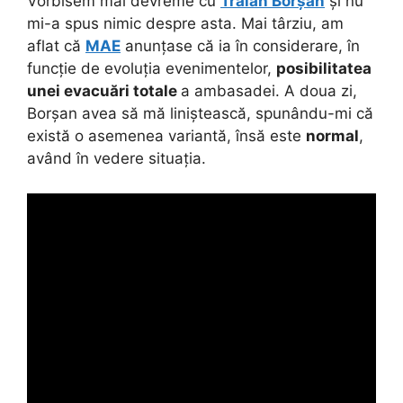
Vorbisem mai devreme cu
Traian Borșan
și nu
mi-a spus nimic despre asta. Mai târziu, am
aflat că
MAE
anunțase că ia în considerare, în
funcție de evoluția evenimentelor,
posibilitatea
unei evacuări totale
a ambasadei. A doua zi,
Borșan avea să mă liniștească, spunându-mi că
există o asemenea variantă, însă este
normal
,
având în vedere situația.