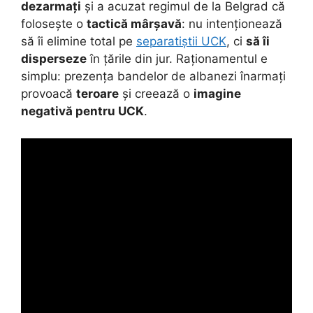
dezarmați
și a acuzat regimul de la Belgrad că
folosește o
tactică mârșavă
: nu intenționează
să îi elimine total pe
separatiștii UCK
, ci
să îi
disperseze
în țările din jur. Raționamentul e
simplu: prezența bandelor de albanezi înarmați
provoacă
teroare
și creează o
imagine
negativă pentru UCK
.