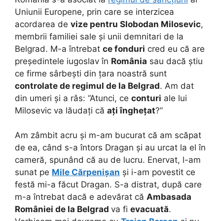
Uniunii Europene, prin care se interzicea
acordarea de
vize pentru Slobodan Milosevic
,
membrii familiei sale și unii demnitari de la
Belgrad. M-a întrebat
ce fonduri
cred eu că are
președintele iugoslav în
România
sau dacă știu
ce firme sârbești din țara noastră sunt
controlate de regimul de la Belgrad
. Am dat
din umeri și a râs: “Atunci, ce
conturi
ale lui
Milosevic va lăudați că
ați înghețat
?”
Am zâmbit acru și m-am bucurat că am scăpat
de ea, când s-a întors Dragan și au urcat la el în
cameră, spunând că au de lucru. Enervat, l-am
sunat pe
Mile Cărpenișan
și i-am povestit ce
festă mi-a făcut Dragan. S-a distrat, după care
m-a întrebat dacă e adevărat că
Ambasada
României
de la Belgrad
va fi
evacuată
.