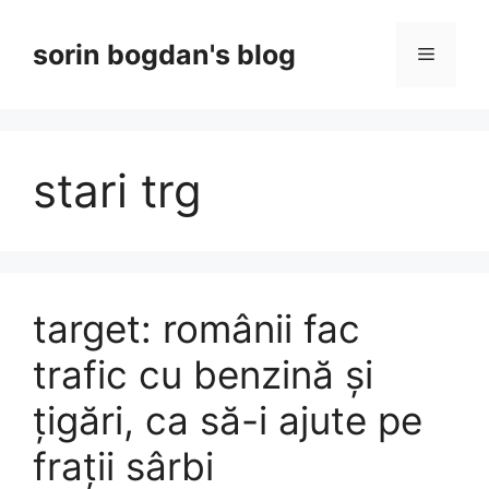
Skip
to
sorin bogdan's blog
Menu
content
stari trg
target: românii fac
trafic cu benzină și
țigări, ca să-i ajute pe
frații sârbi