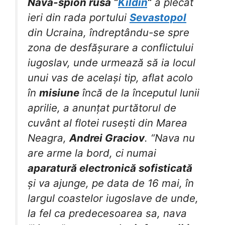
Nava-spion rusa “
Kildin
“
a plecat
ieri din rada portului
Sevastopol
din Ucraina, îndreptându-se spre
zona de desfășurare a conflictului
iugoslav, unde urmează să ia locul
unui vas de același tip, aflat acolo
în
misiune
încă de la începutul lunii
aprilie, a anunțat purtătorul de
cuvânt al flotei rusești din Marea
Neagra,
Andrei Graciov
. “Nava nu
are arme la bord, ci numai
aparatură electronică sofisticată
și va ajunge, pe data de 16 mai, în
largul coastelor iugoslave de unde,
la fel ca predecesoarea sa, nava