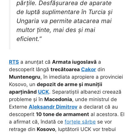
părțile. Desfășurarea de aparate
de luptă suplimentare în Turcia și
Ungaria va permite atacarea mai
multor ținte, mai des și mai
eficient.”
RTS
a anunțat că
Armata iugoslavă
a
descoperit lângă
trecătoarea
Cakor
din
Muntenegru
, în imediata apropiere a provinciei
Kosovo, un
depozit de arme și muniții
aparținând
UCK
. Separatiștii albanezi creează
probleme și în
Macedonia
, unde ministrul de
Externe
Aleksandr Dimitrov
a declarat că au
descoperit
10 tone de armament
al acestora. El
a afirmat că, îndată ce
forțele sârbe
se vor
retrage din
Kosovo
, luptătorii UCK vor trebui