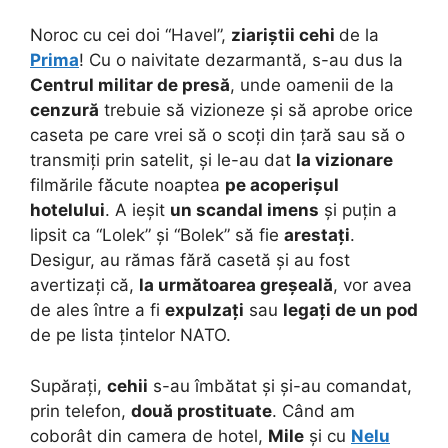
Noroc cu cei doi “Havel”,
ziariștii cehi
de la
Prima
! Cu o naivitate dezarmantă, s-au dus la
Centrul militar de presă
, unde oamenii de la
cenzură
trebuie să vizioneze și să aprobe orice
caseta pe care vrei să o scoți din țară sau să o
transmiți prin satelit, și le-au dat
la vizionare
filmările făcute noaptea
pe acoperișul
hotelului
. A ieșit
un scandal imens
și puțin a
lipsit ca “Lolek” și “Bolek” să fie
arestați
.
Desigur, au rămas fără casetă și au fost
avertizați că,
la următoarea greșeală
, vor avea
de ales între a fi
expulzați
sau
legați de un pod
de pe lista țintelor NATO.
Supărați,
cehii
s-au îmbătat și și-au comandat,
prin telefon,
două prostituate
. Când am
coborât din camera de hotel,
Mile
și cu
Nelu