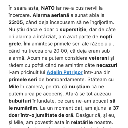
În seara asta,
NATO
iar ne-a pus nervii la
încercare.
Alarma aeriană
a sunat abia la
23:05
, când deja începusem să ne îngrijorăm.
Nu știu daca e doar o
superstiție
, dar de câte
ori alarma a întârziat, am avut parte de
nopți
grele
. Îmi amintesc primele seri ale războiului,
când nu trecea ora 20:00, că deja eram sub
alarmă. Acum ne putem considera
veterani
și
râdem cu poftă când ne amintim câte
necazuri
i-am pricinuit lui
Adelin Petrișor
într-una din
primele seri
de bombardamente. Stăteam cu
Mile
în cameră, pentru că
nu știam
că ne
putem urca pe acoperiș. Afară se tot auzeau
bubuituri
înfundate, pe care ne-am apucat
să
le numărăm
. La un moment dat, am ajuns la
37
doar într-o jumătate de oră
. Desigur că, și eu,
și Mile, am povestit asta în
relatările
noastre.