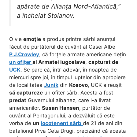
apărate de Alianța Nord-Atlantică,”
a încheiat Stoianov.
O vie
emoție
a produs printre sârbi anunțul
făcut de purtătorul de cuvânt al Casei Albe
P.J.Crowley
, că forțele armate americane dețin
un ofițer
al Armatei iugoslave
,
capturat de
UCK
. Se pare că, într-adevăr, în noaptea de
miercuri spre joi, în timpul luptelor din apropiere
de localitatea
Junik
din
Kosovo
, UCK a reușit
să captureze
un ofițer sârb. Acesta a fost
predat
Guvernului albanez, care l-a livrat
americanilor.
Susan Hansen
, purtător de
cuvânt al Pentagonului, a dezvăluit că este
vorba de
un
locotenent sârb
de 21 de ani din
batalionul Prva Ceta Drugi, precizând că acesta