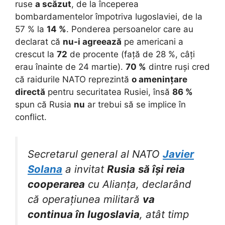
ruse
a scăzut
, de la începerea
bombardamentelor împotriva Iugoslaviei, de la
57 % la
14 %
. Ponderea persoanelor care au
declarat că
nu-i agreează
pe americani a
crescut la
72
de procente (față de 28 %, câți
erau înainte de 24 martie).
70 %
dintre ruși cred
că raidurile NATO reprezintă
o amenințare
directă
pentru securitatea Rusiei, însă
86 %
spun că Rusia
nu
ar trebui să se implice în
conflict.
Secretarul general al NATO
Javier
Solana
a invitat
Rusia
să își reia
cooperarea
cu Alianța, declarând
că operațiunea militară
va
continua în Iugoslavia
, atât timp