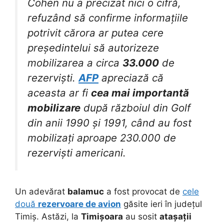
Cohen nu a precizat nici o cifră,
refuzând să confirme informațiile
potrivit cărora ar putea cere
președintelui să autorizeze
mobilizarea a circa
33.000
de
rezerviști.
AFP
apreciază că
aceasta ar fi
cea mai importantă
mobilizare
după războiul din Golf
din anii 1990 și 1991, când au fost
mobilizați aproape 230.000 de
rezerviști americani.
Un adevărat
balamuc
a fost provocat de
cele
două
rezervoare de avion
găsite ieri în județul
Timiș. Astăzi, la
Timișoara
au sosit
atașații