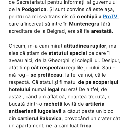
de Secretariatul pentru Informații al guvernului
de la
Podgorica
. Și sunt convins că este așa,
pentru că mi s-a transmis că
o echipă a
ProTV
,
care a încercat să intre în
Muntenegru
fără
acreditare de la Belgrad, era să fie
arestată
.
Oricum, m-a cam mirat
atitudinea rușilor
, mai
ales că știam de
statutul special
pe care îl
aveau aici, de la Gheorghii și colegii lui. Desigur,
atât timp
cât respectau
regulile jocului. Sau –
mă rog –
se prefăceau
, la fel ca noi, că le
respectă. Că statul și filmatul
de pe acoperișul
hotelului
numai
legal
nu era! De altfel, de
astăzi, când am aflat că, noaptea trecută, o
bucată dintr-o
rachetă
lovită de
artileria
antiaeriană iugoslavă
a căzut peste un bloc
din
cartierul Rakovica
, provocând un crater cât
un apartament, ne-a cam luat
frica
.