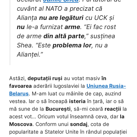
cuvânt al NATO a precizat că
Alianța
nu are legături
cu UCK și
nu
le-a furnizat
arme
. “Ei fac rost
de arme
din altă parte
,” susținea
Shea. “Este
problema lor
, nu a
Alianței.”
Astăzi,
deputații ruși
au votat masiv
în
favoarea
aderării Iugoslaviei la
Uniunea Rusia-
Belarus
. M-am luat cu mâinile de cap, auzind
vestea. Iar o să înceapă
isteria
în țară, iar o să
mă sune de la
București
, să-mi ceară
reacții
la
acest vot… Oricum votul înseamnă ceva, dar
la
Moscova
. Conform unui
sondaj
, cota de
popularitate a Statelor Unite în rândul populației