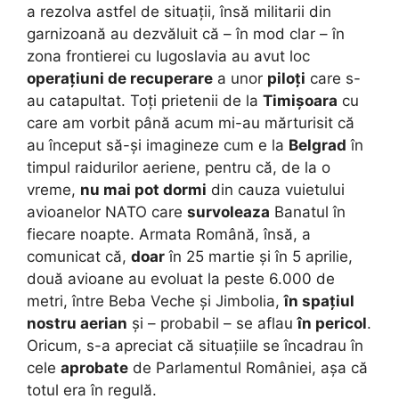
a rezolva astfel de situații, însă militarii din
garnizoană au dezvăluit că – în mod clar – în
zona frontierei cu Iugoslavia au avut loc
operațiuni de recuperare
a unor
piloți
care s-
au catapultat. Toți prietenii de la
Timișoara
cu
care am vorbit până acum mi-au mărturisit că
au început să-și imagineze cum e la
Belgrad
în
timpul raidurilor aeriene, pentru că, de la o
vreme,
nu mai pot dormi
din cauza vuietului
avioanelor NATO care
survoleaza
Banatul în
fiecare noapte. Armata Română, însă, a
comunicat că,
doar
în 25 martie și în 5 aprilie,
două avioane au evoluat la peste 6.000 de
metri, între Beba Veche și Jimbolia,
în spațiul
nostru aerian
și – probabil – se aflau
în pericol
.
Oricum, s-a apreciat că situațiile se încadrau în
cele
aprobate
de Parlamentul României, așa că
totul era în regulă.