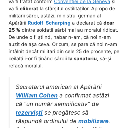
va fi tratat conform
Convenției de la Geneva
și
va fi
eliberat
la sfârșitul ostilităților. Apropo de
militarii sârbi, astăzi, ministrul german al
Apărării
Rudolf Scharping
a declarat că
doar
25 %
dintre soldații sârbi mai au moralul ridicat.
De unde o fi știind, habar n-am, că noi n-am
auzit de așa ceva. Oricum, se pare că noi n-am
întâlnit decât militari din cele 25 de procente, pe
ceilalți i-or fi ținând sârbii
la sanatoriu
, să-și
refacă moralul.
Secretarul american al Apărării
William Cohen
a confirmat astăzi
că “un număr semnificativ” de
rezerviști
se pregătesc să
răspundă ordinului de
mobilizare
.