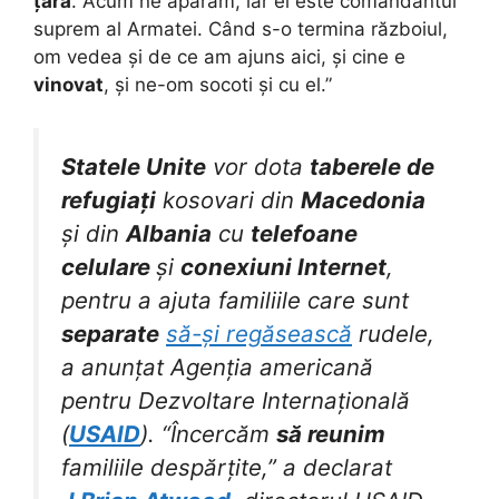
țara
. Acum ne apărăm, iar el este comandantul
suprem al Armatei. Când s-o termina războiul,
om vedea și de ce am ajuns aici, și cine e
vinovat
, și ne-om socoti și cu el.”
Statele Unite
vor dota
taberele de
refugiați
kosovari din
Macedonia
și din
Albania
cu
telefoane
celulare
și
conexiuni Internet
,
pentru a ajuta familiile care sunt
separate
să-și regăsească
rudele,
a anunțat Agenția americană
pentru Dezvoltare Internațională
(
USAID
). “Încercăm
să reunim
familiile despărțite,” a declarat