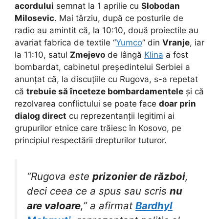
acordului
semnat la 1 aprilie cu
Slobodan
Milosevic
. Mai târziu, după ce posturile de
radio au amintit că, la 10:10, două proiectile au
avariat fabrica de textile “
Yumco
” din
Vranje
, iar
la 11:10, satul
Zmejevo
de lângă
Klina
a fost
bombardat, cabinetul președintelui Serbiei a
anunțat că, la discuțiile cu Rugova, s-a repetat
că
trebuie să înceteze bombardamentele
și că
rezolvarea conflictului se poate face
doar prin
dialog direct
cu reprezentanții legitimi ai
grupurilor etnice care trăiesc în Kosovo, pe
principiul respectării drepturilor tuturor.
“Rugova este
prizonier de război
,
deci ceea ce a spus sau scris
nu
are valoare
,” a afirmat
Bardhyl