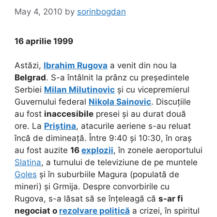
May 4, 2010
by
sorinbogdan
16 aprilie 1999
Astăzi,
Ibrahim Rugova
a venit din nou la
Belgrad
. S-a întâlnit la prânz cu președintele
Serbiei
Milan Milutinovic
și cu vicepremierul
Guvernului federal
Nikola Sainovic
. Discuțiile
au fost
inaccesibile
presei și au durat două
ore. La
Priștina
, atacurile aeriene s-au reluat
încă de dimineață. Între 9:40 și 10:30, în oraș
au fost auzite
16
explozii
, în zonele aeroportului
Slatina
, a turnului de televiziune de pe muntele
Goles
și în suburbiile Magura (populată de
mineri) și Grmija. Despre convorbirile cu
Rugova, s-a lăsat să se înțeleagă că
s-ar fi
negociat o
rezolvare politică
a crizei, în spiritul