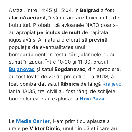
Astăzi, între 14:45 și 15:04, în
Belgrad
a fost
alarmă aeriană
, însă nu am auzit nici un fel de
bubuituri. Probabil că avioanele NATO doar s-
au apropiat
periculos de mult
de capitala
iugoslavă și Armata a preferat
să prevină
populația de eventualitatea unui
bombardament. În restul țării, alarmele nu au
sunat în zadar. Între 10:00 și 11:30, orasul
Bujanovac
și satul
Bogdanovac
, din apropiere,
au fost lovite de 20 de proiectile. La 10:18, a
fost bombardat satul
Ribnica
de lângă
Kraljevo
,
iar la 13:35, trei civili au fost răniți de schijele
bombelor care au explodat la
Novi Pazar
.
La
Media Center
, l-am primit cu aplauze și
urale pe
Viktor Dimic
, unul din băieții care au