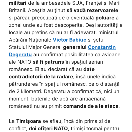
militari
de la ambasadele SUA, Franței și Marii
Britanii. Aceștia au ținut
să vadă rezervoarele
și păreau preocupați de o eventuală
poluare
a
zonei unde au fost descoperite. Deși autoritățile
locale au pretins că nu ar fi adevărat, ministrul
Apărării Naționale
Victor Babiuc
și șeful
Statului Major General
generalul
Constantin
Degeratu
au confirmat posibilitatea ca avioane
ale NATO
să fi patruns
în spațiul aerian
românesc. Ei au declarat că au
date
contradictorii de la radare
, însă unele indică
pătrunderea în spațiul românesc, pe o distanță
de 2 kilometri. Degeratu a confirmat că, nici un
moment, bateriile de apărare antiaeriană
românești nu au primit
comanda de a le ataca
.
La
Timișoara
se aflau, încă din prima zi de
conflict,
doi ofițeri NATO
, trimiși tocmai pentru