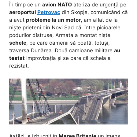
În timp ce un
avion NATO
ateriza de urgență pe
aeroportul
Petrovac
din Skopje, comunicând că
a avut
probleme la un motor
, am aflat de la
niște prieteni din Novi Sad că, între picioarele
podurilor distruse, Armata a montat niște
schele
, pe care oamenii să poată, totuși,
traversa Dunărea. Două camioane militare
au
testat
improvizația și se pare că schela a
rezistat.
Astăzi, a izbucnit în
Marea Britanie
un imens