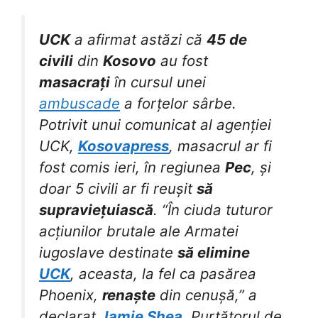
UCK
a afirmat astăzi că
45 de
civili
din
Kosovo
au fost
masacrați
în cursul unei
ambuscade
a forțelor sârbe.
Potrivit unui comunicat al agenției
UCK,
Kosovapress
, masacrul ar fi
fost comis ieri, în regiunea
Pec
, și
doar 5 civili ar fi reușit
să
supraviețuiască
. “În ciuda tuturor
acțiunilor brutale ale Armatei
iugoslave destinate
să elimine
UCK
, aceasta, la fel ca pasărea
Phoenix,
renaște
din cenușă,” a
declarat
Jamie Shea
. Purtătorul de