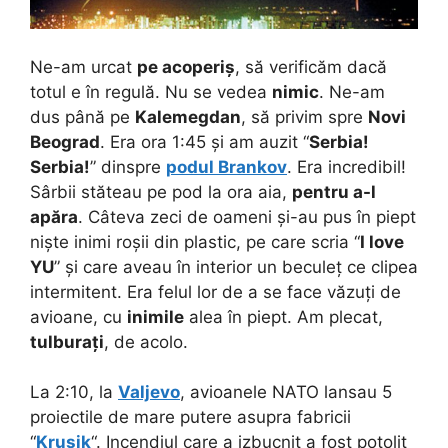
Ne-am urcat
pe acoperiș
, să verificăm dacă
totul e în regulă. Nu se vedea
nimic
. Ne-am
dus până pe
Kalemegdan
, să privim spre
Novi
Beograd
. Era ora 1:45 și am auzit “
Serbia!
Serbia!
” dinspre
podul Brankov
. Era incredibil!
Sârbii stăteau pe pod la ora aia,
pentru a-l
apăra
. Câteva zeci de oameni și-au pus în piept
niște inimi roșii din plastic, pe care scria “
I love
YU
” și care aveau în interior un beculeț ce clipea
intermitent. Era felul lor de a se face văzuți de
avioane, cu
inimile
alea în piept. Am plecat,
tulburați
, de acolo.
La 2:10, la
Valjevo
, avioanele NATO lansau 5
proiectile de mare putere asupra fabricii
“
Krusik
“. Incendiul care a izbucnit a fost potolit