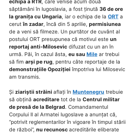
echipa a RTR
, care venise acum două
săptămâni în Iugoslavia, a fost ținută
36 de ore
la granița cu Ungaria
, iar o echipa de la
ORT
a
cerut
în zadar
, încă din 5 aprilie,
permisiunea
de a veni să filmeze. Un purtător de cuvânt al
postului ORT presupunea că motivul este
un
reportaj anti-Milosevic
difuzat cu un an în
urmă. Păi, în cazul ăsta,
eu sau
Mile
ar trebui
să fim
arși pe rug
, pentru câte reportaje de la
demonstrațiile Opoziției
împotriva lui Milosevic
am transmis.
Și
ziariștii străini
aflați în
Muntenegru
trebuie
să obțină
acreditare
tot de la
Centrul militar
de presă de la Belgrad
. Comandamentul
Corpului II al Armatei Iugoslave a anunțat că,
“potrivit reglementarilor în vigoare în timpul stării
de război”,
nu recunosc
acreditările eliberate