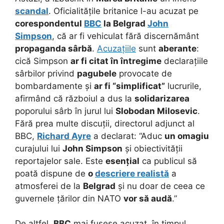
scandal
. Oficialitățile britanice l-au acuzat pe
corespondentul
BBC
la Belgrad
John
Simpson
, că ar fi vehiculat fără discernământ
propaganda sârbă
.
Acuzațiile
sunt
aberante
:
cică Simpson
ar fi citat în întregime
declarațiile
sârbilor privind
pagubele
provocate de
bombardamente și
ar fi “simplificat”
lucrurile,
afirmând că războiul a dus la
solidarizarea
poporului sârb în jurul lui
Slobodan Milosevic
.
Fără prea multe discuții, directorul adjunct al
BBC,
Richard Ayre
a declarat: “Aduc
un omagiu
curajului lui
John Simpson
și obiectivității
reportajelor sale. Este
esențial
ca publicul să
poată dispune de
o
descriere realistă
a
atmosferei de la
Belgrad
și nu doar de ceea ce
guvernele țărilor din NATO
vor să audă
.”
De altfel,
BBC
mai fusese acuzat, în timpul