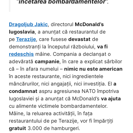
“
încetarea bombardamentelor
“.
Dragoljub Jakic
, directorul
McDonald’s
Iugoslavia
, a anunțat că restaurantul de
pe
Terazije
, care fusese
devastat
de
demonstranți la începutul războiului,
va fi
redeschis
mâine. Compania a declanșat o
adevărată
campanie
, în care a explicat sârbilor
că – în afara numelui –
nimic nu este american
în aceste restaurante, nici ingredientele
mâncărurilor, nici angajații, nici investiția. El
a
condamnat
aspru agresiunea NATO împotriva
Iugoslaviei și a anunțat că McDonald’s
va ajuta
cu alimente victimele bombardamentelor.
Mâine, la reluarea activității, în fața
restaurantului de pe Terazije, vor fi împărțiți
gratuit
3.000 de hamburgeri.