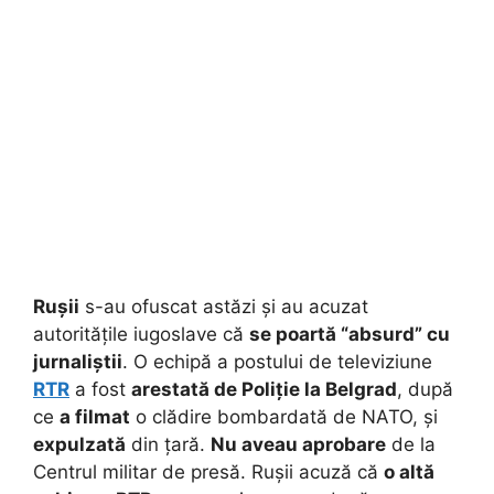
Rușii
s-au ofuscat astăzi și au acuzat
autoritățile iugoslave că
se poartă “absurd” cu
jurnaliștii
. O echipă a postului de televiziune
RTR
a fost
arestată de Poliție la Belgrad
, după
ce
a filmat
o clădire bombardată de NATO, și
expulzată
din țară.
Nu aveau aprobare
de la
Centrul militar de presă. Rușii acuză că
o altă