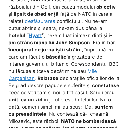
războiului din Golf, din cauza modului
obiectiv
și
lipsit de obediență
față de NATO în care a
relatat
desfășurarea
conflictului. Nu ne-am
putut abține și seara, ne-am dus până la
hotelul “
Hyatt
“
, ne-am luat inima-n dinți și
i-
am strâns mâna lui John Simpson
. Era în bar,
înconjurat de jurnaliștii străini
, împreună cu
care am făcut o
bășcălie
îngrozitoare de
iritarea guvernului britanic. Corespondentul BBC
nu făcuse altceva decât mine sau
Mile
Cărpenișan
.
Relatase
declarațiile oficialilor de la
Belgrad despre pagubele suferite și
constatase
ceea ce vedeam și noi la tot pasul. Sârbii erau
uniți ca un zid
în jurul președintelui lor. Nu o
dată, oameni simpli mi-au spus: “Da,
suntem
cu președintele
. Nu contează că-l cheamă
Milosevic, este război,
NATO ne bombardează