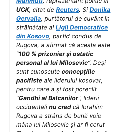
Mahmuti
, reprezentant politic al
UCK
, citat de
Reuters
. Și
Donika
Gervalla
, purtătorul de cuvânt în
străinătate al
Ligii Democratice
din Kosovo
, partid condus de
Rugova, a afirmat că acesta este
“
100 % prizonier și ostatic
personal al lui Milosevic
“. Deși
sunt cunoscute
concepțiile
pacifiste
ale liderului kosovar,
pentru care a și fost poreclit
“
Gandhi al Balcanilor
“, liderii
occidentali
nu cred
că Ibrahim
Rugova a strâns de bună voie
mâna lui Milosevic și ar fi cerut