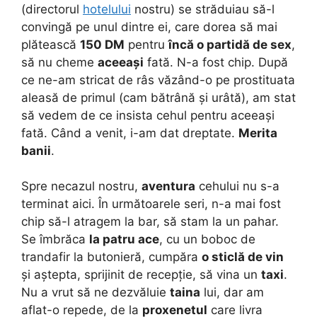
(directorul
hotelului
nostru) se străduiau să-l
convingă pe unul dintre ei, care dorea să mai
plătească
150 DM
pentru
încă o partidă de sex
,
să nu cheme
aceeași
fată. N-a fost chip. După
ce ne-am stricat de râs văzând-o pe prostituata
aleasă de primul (cam bătrână și urâtă), am stat
să vedem de ce insista cehul pentru aceeași
fată. Când a venit, i-am dat dreptate.
Merita
banii
.
Spre necazul nostru,
aventura
cehului nu s-a
terminat aici. În următoarele seri, n-a mai fost
chip să-l atragem la bar, să stam la un pahar.
Se îmbrăca
la patru ace
, cu un boboc de
trandafir la butonieră, cumpăra
o sticlă de vin
și aștepta, sprijinit de recepție, să vina un
taxi
.
Nu a vrut să ne dezvăluie
taina
lui, dar am
aflat-o repede, de la
proxenetul
care livra