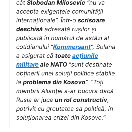
cât
Slobodan Milosevic
“nu va
accepta exigențele comunității
internaționale”. Într-o
scrisoare
deschisă
adresată rușilor și
publicată în numărul de astăzi al
cotidianului “
Kommersant
“, Solana
a asigurat că
toate
acțiunile
militare
ale NATO
“sunt destinate
obținerii unei soluții politice stabile
la
problema din Kosovo
“. “Toți
membrii Alianței s-ar bucura dacă
Rusia ar juca
un rol constructiv
,
potrivit cu greutatea sa politică, în
soluționarea crizei din Kosovo.”