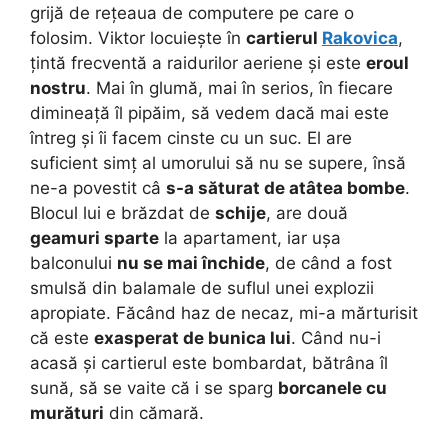
grijă de rețeaua de computere pe care o
folosim.
Viktor locuiește în
cartierul
Rakovica
,
țintă frecventă a raidurilor aeriene și este
eroul
nostru
. Mai în glumă, mai în serios, în fiecare
dimineață îl pipăim, să vedem dacă mai este
întreg și îi facem cinste cu un suc. El are
suficient simț al umorului să nu se supere, însă
ne-a povestit câ
s-a săturat de atâtea bombe
.
Blocul lui e brăzdat de
schije
, are două
geamuri sparte
la apartament, iar ușa
balconului
nu se mai închide
, de când a fost
smulsă din balamale de suflul unei explozii
apropiate. Făcând haz de necaz, mi-a mărturisit
că este
exasperat de bunica lui
. Când nu-i
acasă și cartierul este bombardat, bătrâna îl
sună, să se vaite că i se sparg
borcanele cu
murături
din cămară.