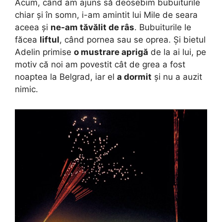
Acum, când am ajuns să deosebim bubuiturile
chiar și în somn, i-am amintit lui Mile de seara
aceea și
ne-am tăvălit de râs
. Bubuiturile le
făcea
liftul
, când pornea sau se oprea. Și bietul
Adelin primise
o mustrare aprigă
de la ai lui, pe
motiv că noi am povestit cât de grea a fost
noaptea la Belgrad, iar el
a dormit
și nu a auzit
nimic.