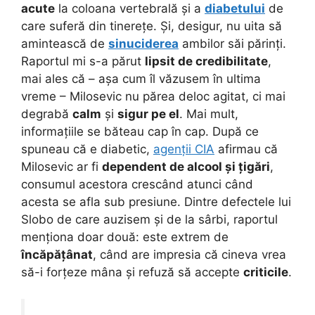
acute
la coloana vertebrală și a
diabetului
de
care suferă din tinerețe. Și, desigur, nu uita să
amintească de
sinuciderea
ambilor săi părinți.
Raportul mi s-a părut
lipsit de credibilitate
,
mai ales că – așa cum îl văzusem în ultima
vreme – Milosevic nu părea deloc agitat, ci mai
degrabă
calm
și
sigur pe el
. Mai mult,
informațiile se băteau cap în cap. După ce
spuneau că e diabetic,
agenții CIA
afirmau că
Milosevic ar fi
dependent de alcool și țigări
,
consumul acestora crescând atunci când
acesta se afla sub presiune. Dintre defectele lui
Slobo de care auzisem și de la sârbi, raportul
menționa doar două: este extrem de
încăpățânat
, când are impresia că cineva vrea
să-i forțeze mâna și refuză să accepte
criticile
.