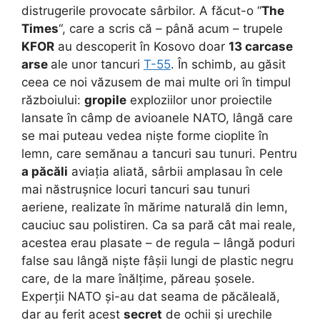
distrugerile provocate sârbilor. A făcut-o “
The
Times
“, care a scris că – până acum – trupele
KFOR
au descoperit în Kosovo doar
13 carcase
arse
ale unor tancuri
T-55
. În schimb, au găsit
ceea ce noi văzusem de mai multe ori în timpul
războiului:
gropile
exploziilor unor proiectile
lansate în câmp de avioanele NATO, lângă care
se mai puteau vedea niște forme cioplite în
lemn, care semănau a tancuri sau tunuri. Pentru
a păcăli
aviația aliată, sârbii amplasau în cele
mai năstrușnice locuri tancuri sau tunuri
aeriene, realizate în mărime naturală din lemn,
cauciuc sau polistiren. Ca sa pară cât mai reale,
acestea erau plasate – de regula – lângă poduri
false sau lângă niște fâșii lungi de plastic negru
care, de la mare înălțime, păreau șosele.
Experții NATO și-au dat seama de păcăleală,
dar au ferit acest
secret
de ochii și urechile