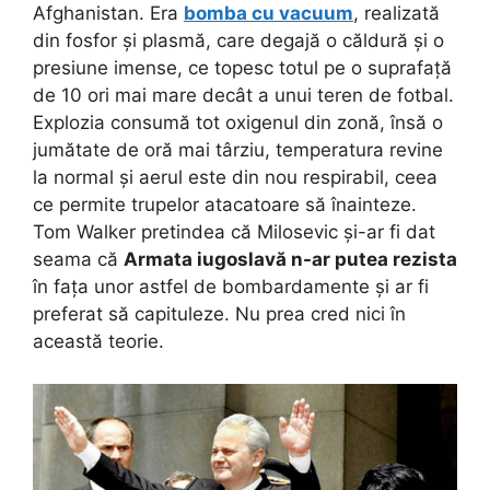
Afghanistan. Era
bomba cu vacuum
, realizată
din fosfor și plasmă, care degajă o căldură și o
presiune imense, ce topesc totul pe o suprafață
de 10 ori mai mare decât a unui teren de fotbal.
Explozia consumă tot oxigenul din zonă, însă o
jumătate de oră mai târziu, temperatura revine
la normal și aerul este din nou respirabil, ceea
ce permite trupelor atacatoare să înainteze.
Tom Walker pretindea că Milosevic și-ar fi dat
seama că
Armata iugoslavă n-ar putea rezista
în fața unor astfel de bombardamente și ar fi
preferat să capituleze. Nu prea cred nici în
această teorie.