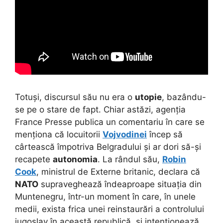
Totuși, discursul său nu era o
utopie
, bazându-
se pe o stare de fapt. Chiar astăzi, agenția
France Presse publica un comentariu în care se
menționa că locuitorii
Vojvodinei
încep să
cârtească împotriva Belgradului și ar dori să-și
recapete
autonomia
. La rândul său,
Robin
Cook
, ministrul de Externe britanic, declara că
NATO
supraveghează îndeaproape situația din
Muntenegru, într-un moment în care, în unele
medii, exista frica unei reinstaurări a controlului
iugoslav în această republică, și intenționează