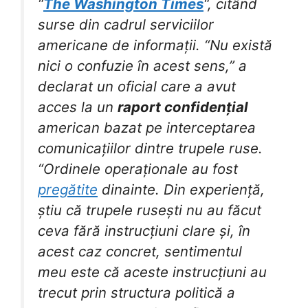
“
The Washington Times
“, citând
surse din cadrul serviciilor
americane de informații. “Nu există
nici o confuzie în acest sens,” a
declarat un oficial care a avut
acces la un
raport confidențial
american bazat pe interceptarea
comunicațiilor dintre trupele ruse.
“Ordinele operaționale au fost
pregătite
dinainte. Din experiență,
știu că trupele rusești nu au făcut
ceva fără instrucțiuni clare și, în
acest caz concret, sentimentul
meu este că aceste instrucțiuni au
trecut prin structura politică a