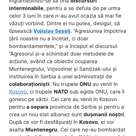
îngrămădindu-se să țină
discursuri
interminabile
, pentru a se defula de pe urma
celor 3 luni în care n-au avut ocazia să mai fie
văzuți vorbind. Dintre ei nu putea, desigur, să
lipsească
Vojislav Seselj
. “Agresiunea împotriva
țării noastre nu a încetat, ci doar
bombardamentele,” și-a început el discursul.
“Agresorul și-a schimbat doar metodele de
acțiune, având ca obiectiv ocuparea
Muntenegrului, Vojvodinei și Sandzak-ului și
instituirea în Serbia a unei administrații de
colaboraționiști
. Nu trupele
ONU
au venit în
Kosovo
, ci trupele
NATO
sub egida ONU, care îi
gonesc pe sârbi. Cei care au venit în Kosovo
pentru
a separa
provincia de Serbia și pentru a
crea un nou stat albanez sunt
dușmanii noștri
.
După ce vor fi desfășurați în
Kosovo
, ei vor
asalta
Muntenegru
. Cei care ne-au bombardat