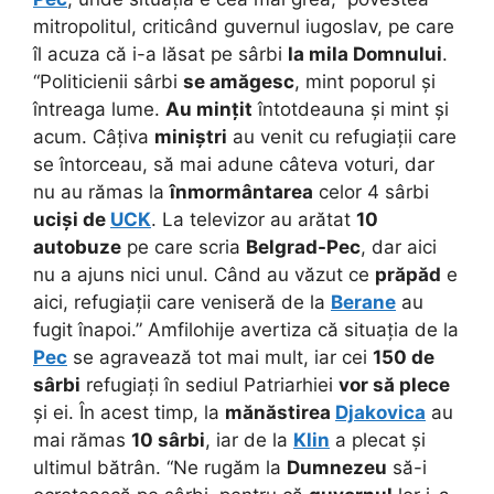
mitropolitul, criticând guvernul iugoslav, pe care
îl acuza că i-a lăsat pe sârbi
la mila Domnului
.
“Politicienii sârbi
se amăgesc
, mint poporul și
întreaga lume.
Au mințit
întotdeauna și mint și
acum. Câțiva
miniștri
au venit cu refugiații care
se întorceau, să mai adune câteva voturi, dar
nu au rămas la
înmormântarea
celor 4 sârbi
uciși de
UCK
. La televizor au arătat
10
autobuze
pe care scria
Belgrad-Pec
, dar aici
nu a ajuns nici unul. Când au văzut ce
prăpăd
e
aici, refugiații care veniseră de la
Berane
au
fugit înapoi.” Amfilohije avertiza că situația de la
Pec
se agravează tot mai mult, iar cei
150 de
sârbi
refugiați în sediul Patriarhiei
vor să plece
și ei. În acest timp, la
mănăstirea
Djakovica
au
mai rămas
10 sârbi
, iar de la
Klin
a plecat și
ultimul bătrân. “Ne rugăm la
Dumnezeu
să-i