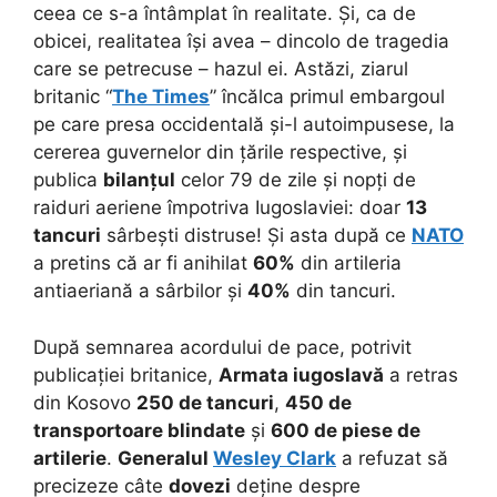
ceea ce s-a întâmplat în realitate. Și, ca de
obicei, realitatea își avea – dincolo de tragedia
care se petrecuse – hazul ei. Astăzi, ziarul
britanic “
The Times
” încălca primul embargoul
pe care presa occidentală și-l autoimpusese, la
cererea guvernelor din țările respective, și
publica
bilanțul
celor 79 de zile și nopți de
raiduri aeriene împotriva Iugoslaviei: doar
13
tancuri
sârbești distruse! Și asta după ce
NATO
a pretins că ar fi anihilat
60%
din artileria
antiaeriană a sârbilor și
40%
din tancuri.
După semnarea acordului de pace, potrivit
publicației britanice,
Armata iugoslavă
a retras
din Kosovo
250 de tancuri
,
450 de
transportoare blindate
și
600 de piese de
artilerie
.
Generalul
Wesley Clark
a refuzat să
precizeze câte
dovezi
deține despre