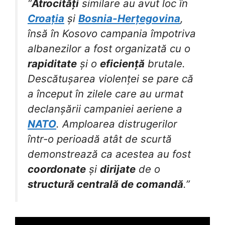
“
Atrocități
similare au avut loc în
Croația
și
Bosnia-Herțegovina
,
însă în Kosovo campania împotriva
albanezilor a fost organizată cu o
rapiditate
și o
eficiență
brutale.
Descătușarea violenței se pare că
a început în zilele care au urmat
declanșării campaniei aeriene a
NATO
. Amploarea distrugerilor
într-o perioadă atât de scurtă
demonstrează ca acestea au fost
coordonate
și
dirijate
de o
structură centrală de comandă
.”