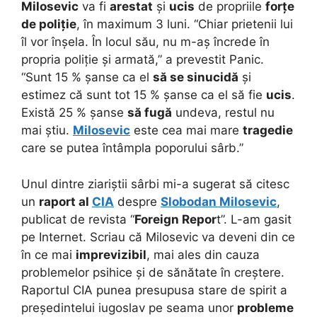
Milosevic
va fi
arestat
și
ucis
de propriile
forțe
de poliție
, în maximum 3 luni. “Chiar prietenii lui
îl vor înșela. În locul său, nu m-aș încrede în
propria poliție și armată,” a prevestit Panic.
“Sunt 15 % șanse ca el
să se sinucidă
și
estimez că sunt tot 15 % șanse ca el să fie
ucis
.
Există 25 % șanse
să fugă
undeva, restul nu
mai știu.
Milosevic
este cea mai mare
tragedie
care se putea întâmpla poporului sârb.”
Unul dintre ziariștii sârbi mi-a sugerat să citesc
un
raport al
CIA
despre
Slobodan Milosevic
,
publicat de revista “
Foreign Repor
t”. L-am gasit
pe Internet. Scriau că Milosevic va deveni din ce
în ce mai
imprevizibil
, mai ales din cauza
problemelor psihice și de sănătate în creștere.
Raportul CIA punea presupusa stare de spirit a
președintelui iugoslav pe seama unor
probleme