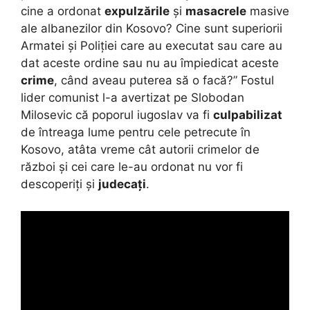
cine a ordonat
expulzările
și
masacrele
masive
ale albanezilor din Kosovo? Cine sunt superiorii
Armatei și Poliției care au executat sau care au
dat aceste ordine sau nu au împiedicat aceste
crime
, când aveau puterea să o facă?” Fostul
lider comunist l-a avertizat pe Slobodan
Milosevic că poporul iugoslav va fi
culpabilizat
de întreaga lume pentru cele petrecute în
Kosovo, atâta vreme cât autorii crimelor de
război și cei care le-au ordonat nu vor fi
descoperiți și
judecați
.