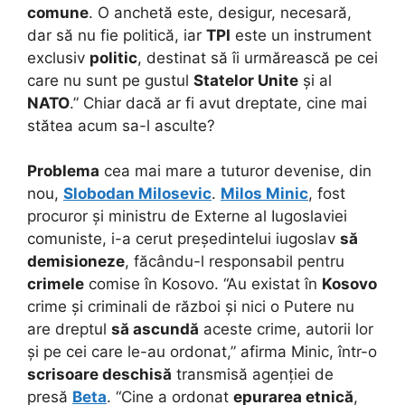
comune
. O anchetă este, desigur, necesară,
dar să nu fie politică, iar
TPI
este un instrument
exclusiv
politic
, destinat să îi urmărească pe cei
care nu sunt pe gustul
Statelor Unite
și al
NATO
.” Chiar dacă ar fi avut dreptate, cine mai
stătea acum sa-l asculte?
Problema
cea mai mare a tuturor devenise, din
nou,
Slobodan Milosevic
.
Milos Minic
, fost
procuror și ministru de Externe al Iugoslaviei
comuniste, i-a cerut președintelui iugoslav
să
demisioneze
, făcându-l responsabil pentru
crimele
comise în Kosovo. “Au existat în
Kosovo
crime și criminali de război și nici o Putere nu
are dreptul
să ascundă
aceste crime, autorii lor
și pe cei care le-au ordonat,” afirma Minic, într-o
scrisoare deschisă
transmisă agenției de
presă
Beta
. “Cine a ordonat
epurarea etnică
,