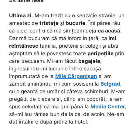
24 iunie 1999
Ultima zi
. M-am trezit cu o senzație stranie: un
amestec de
tristețe
și
bucurie
. Îmi părea rău
că plec, pentru că mă simțeam deja
ca acasă
.
Dar mă bucuram că mă întorc în țară, ca î
mi
reîntâlnesc
familia, prietenii și colegii și abia
așteptam să le povestesc toate
peripețiile
prin
care trecusem. Mi-am făcut
bagajele
,
înghesuindu-mi lucrurile într-o sacoșă
împrumutată de la
Mile Cărpenișan
și am
zâmbit amintindu-mi cum sosisem la
Belgrad
,
cu o geantă pe umăr și câteva schimburi. M-am
pregătit de plecare și, când am coborât, le-am
spus celorlalți că mă duc până la
Media Center
,
să-mi iau rămas bun de la cei de acolo. Ne-am
dat întâlnire după prânz la hotel.