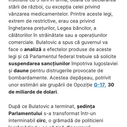
stării de război, cu excepția celei privind
vânzarea medicamentelor. Printre aceste legi,
extrem de restrictive, erau cea privind
înghețarea prețurilor, Legea băncilor, a
călătoriilor în străinătate sau a operațiunilor
comerciale. Bulatovic a spus că guvernul va
face o
analiză
a efectelor produse de aceste
legi și că Parlamentul federal trebuie să solicite
suspendarea sancțiunilor
împotriva Iugoslaviei
și
daune
pentru distrugerile provocate de
bombardamente. Acestea depășeau, potrivit
unor estimări ale grupării de Opoziție
G-17
,
30
de miliarde de dolari
.
După ce Bulatovic a terminat,
ședința
Parlamentului
s-a transformat într-un
interminabil
circ
, o grămadă de politicieni