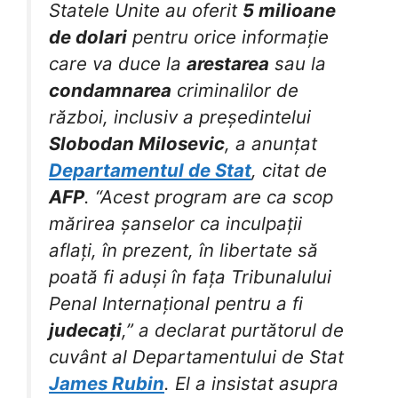
Statele Unite au oferit
5 milioane
de dolari
pentru orice informație
care va duce la
arestarea
sau la
condamnarea
criminalilor de
război, inclusiv a președintelui
Slobodan Milosevic
, a anunțat
Departamentul de Stat
, citat de
AFP
. “Acest program are ca scop
mărirea șanselor ca inculpații
aflați, în prezent, în libertate să
poată fi aduși în fața Tribunalului
Penal Internațional pentru a fi
judecați
,” a declarat purtătorul de
cuvânt al Departamentului de Stat
James Rubin
. El a insistat asupra