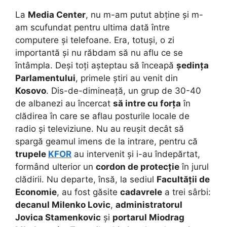
La
Media Center
, nu m-am putut abține și m-
am scufundat pentru ultima dată între
computere și telefoane. Era, totuși, o zi
importantă și nu răbdam să nu aflu ce se
întâmpla. Deși toți așteptau să înceapă
ședința
Parlamentului
, primele știri au venit din
Kosovo
. Dis-de-dimineață, un grup de 30-40
de albanezi au încercat
să intre cu forța
în
clădirea în care se aflau posturile locale de
radio și televiziune.
Nu au reușit decât să
spargă geamul imens de la intrare, pentru că
trupele
KFOR
au intervenit și i-au îndepărtat,
formând ulterior un
cordon de protecție
în jurul
clădirii. Nu departe, însă, la sediul
Facultății de
Economie
, au fost găsite
cadavrele
a trei sârbi:
decanul Milenko Lovic
,
administratorul
Jovica Stamenkovic
și
portarul Miodrag