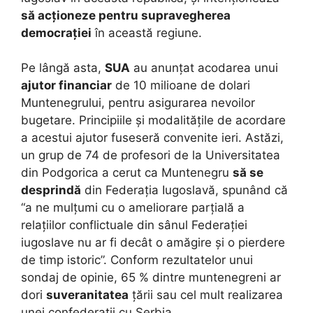
să acționeze pentru supravegherea
democrației
în această regiune.
Pe lângă asta,
SUA
au anunțat acodarea unui
ajutor financiar
de 10 milioane de dolari
Muntenegrului, pentru asigurarea nevoilor
bugetare. Principiile și modalitățile de acordare
a acestui ajutor fuseseră convenite ieri. Astăzi,
un grup de 74 de profesori de la Universitatea
din Podgorica a cerut ca Muntenegru
să se
desprindă
din Federația Iugoslavă, spunând că
“a ne mulțumi cu o ameliorare parțială a
relațiilor conflictuale din sânul Federației
iugoslave nu ar fi decât o amăgire și o pierdere
de timp istoric”. Conform rezultatelor unui
sondaj de opinie, 65 % dintre muntenegreni ar
dori
suveranitatea
țării sau cel mult realizarea
unei confederații cu Serbia.