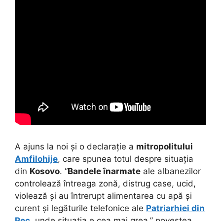
A ajuns la noi și o declarație a
mitropolitului
Amfilohije
, care spunea totul despre situația
din
Kosovo
. “
Bandele înarmate
ale albanezilor
controlează întreaga zonă, distrug case, ucid,
violează și au întrerupt alimentarea cu apă și
curent și legăturile telefonice ale
Patriarhiei din
Pec
, unde situația e cea mai grea,” povestea