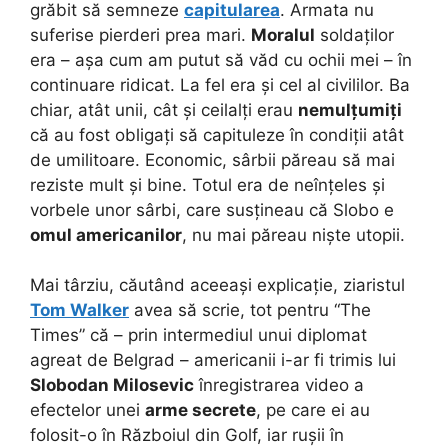
grăbit să semneze
capitularea
. Armata nu
suferise pierderi prea mari.
Moralul
soldaților
era – așa cum am putut să văd cu ochii mei – în
continuare ridicat. La fel era și cel al civililor. Ba
chiar, atât unii, cât și ceilalți erau
nemulțumiți
că au fost obligați să capituleze în condiții atât
de umilitoare. Economic, sârbii păreau să mai
reziste mult și bine. Totul era de neînțeles și
vorbele unor sârbi, care susțineau că Slobo e
omul americanilor
, nu mai păreau niște utopii.
Mai târziu, căutând aceeași explicație, ziaristul
Tom Walker
avea să scrie, tot pentru “The
Times” că – prin intermediul unui diplomat
agreat de Belgrad – americanii i-ar fi trimis lui
Slobodan Milosevic
înregistrarea video a
efectelor unei
arme secrete
, pe care ei au
folosit-o în Războiul din Golf, iar rușii în