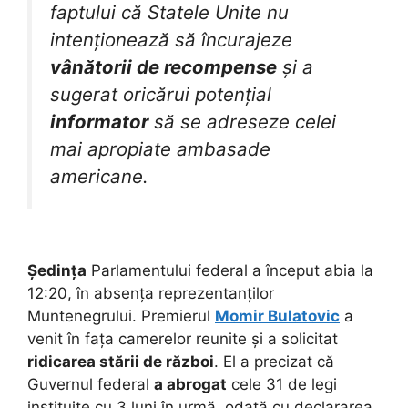
faptului că Statele Unite nu
intenționează să încurajeze
vânătorii de recompense
și a
sugerat oricărui potențial
informator
să se adreseze celei
mai apropiate ambasade
americane.
Ședința
Parlamentului federal a început abia la
12:20, în absența reprezentanților
Muntenegrului. Premierul
Momir Bulatovic
a
venit în fața camerelor reunite și a solicitat
ridicarea stării de război
. El a precizat că
Guvernul federal
a abrogat
cele 31 de legi
instituite cu 3 luni în urmă, odată cu declararea