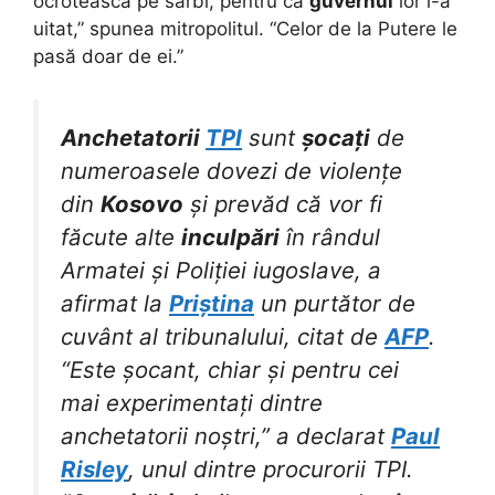
ocrotească pe sârbi, pentru că
guvernul
lor i-a
uitat,” spunea mitropolitul. “Celor de la Putere le
pasă doar de ei.”
Anchetatorii
TPI
sunt
șocați
de
numeroasele dovezi de violențe
din
Kosovo
și prevăd că vor fi
făcute alte
inculpări
în rândul
Armatei și Poliției iugoslave, a
afirmat la
Priștina
un purtător de
cuvânt al tribunalului, citat de
AFP
.
“Este șocant, chiar și pentru cei
mai experimentați dintre
anchetatorii noștri,” a declarat
Paul
Risley
, unul dintre procurorii TPI.