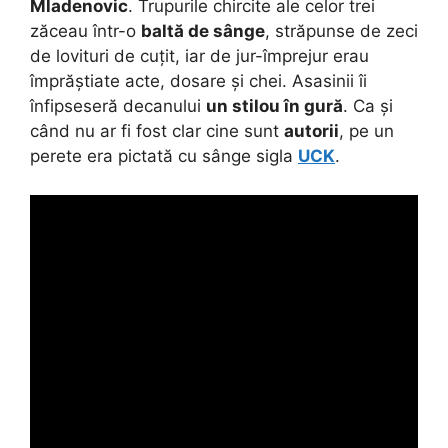
Mladenovic
. Trupurile chircite ale celor trei
zăceau într-o
baltă de sânge
, străpunse de zeci
de lovituri de cuțit, iar de jur-împrejur erau
împrăștiate acte, dosare și chei. Asasinii îi
înfipseseră decanului
un stilou în gură
. Ca și
când nu ar fi fost clar cine sunt
autorii
, pe un
perete era pictată cu sânge sigla
UCK
.