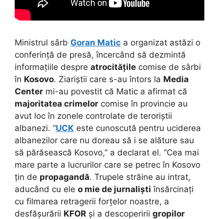
Ministrul sârb
Goran Matic
a organizat astăzi o
conferință de presă, încercând să dezmintă
informațiile despre
atrocitățile
comise de sârbi
în
Kosovo
. Ziariștii care s-au întors la
Media
Center
mi-au povestit că Matic a afirmat că
majoritatea crimelor
comise în provincie au
avut loc în zonele controlate de teroriștii
albanezi. “
UCK
este cunoscută pentru uciderea
albanezilor care nu doreau să i se alăture sau
să părăsească Kosovo,” a declarat el. “Cea mai
mare parte a lucrurilor care se petrec în Kosovo
țin de
propagandă
. Trupele străine au intrat,
aducând cu ele
o mie de jurnaliști
însărcinați
cu filmarea retragerii forțelor noastre, a
desfășurării
KFOR
și a descoperirii
gropilor