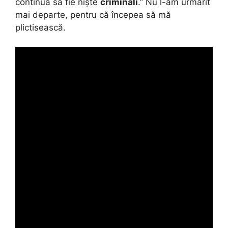
continuă să fie niște
criminali
.” Nu l-am urmărit
mai departe, pentru că începea să mă
plictisească.