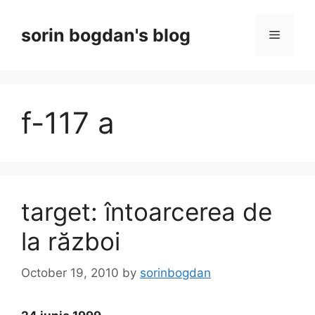
Skip
to
sorin bogdan's blog
Menu
content
f-117 a
target: întoarcerea de
la război
October 19, 2010
by
sorinbogdan