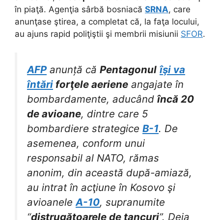
în piaţă. Agenţia sârbă bosniacă
SRNA
, care
anunţase ştirea, a completat că, la faţa locului,
au ajuns rapid poliţiştii şi membrii misiunii
SFOR
.
AFP
anunță că
Pentagonul
îşi va
întări
forţele aeriene
angajate în
bombardamente, aducând
încă 20
de avioane
, dintre care 5
bombardiere strategice
B-1
. De
asemenea, conform unui
responsabil al NATO, rămas
anonim, din această după-amiază,
au intrat în acţiune în Kosovo şi
avioanele
A-10
, supranumite
“
distrugătoarele de tancuri
”. Deja