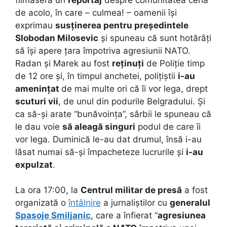
de acolo, în care – culmea! – oamenii își
exprimau
susținerea pentru președintele
Slobodan Milosevic
și spuneau că sunt hotărâți
să își apere țara împotriva agresiunii NATO.
Radan și Marek au fost
reținuți
de Poliție timp
de 12 ore și, în timpul anchetei, polițiștii
i-au
amenințat
de mai multe ori că îi vor lega, drept
scuturi vii
, de unul din podurile Belgradului. Și
ca să-și arate “bunăvoința”, sârbii le spuneau că
le dau voie
să aleagă singuri
podul de care îi
vor lega. Duminică le-au dat drumul, însă i-au
lăsat numai să-și împacheteze lucrurile și
i-au
expulzat
.
La ora 17:00, la
Centrul militar de presă
a fost
organizată o
întâlnire
a jurnaliștilor cu
generalul
Spasoje Smiljanic
, care a înfierat “
agresiunea