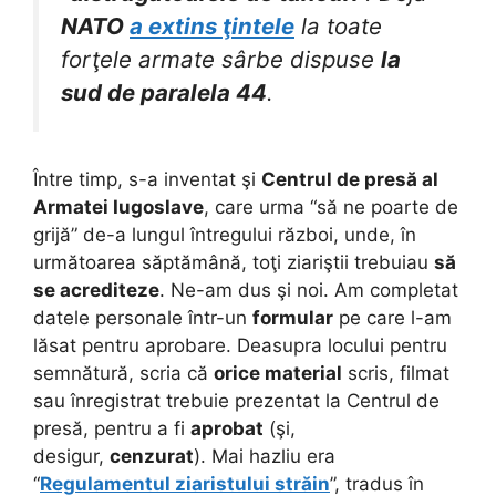
NATO
a extins ţintele
la toate
forţele armate sârbe dispuse
la
sud de paralela 44
.
Între timp, s-a inventat şi
Centrul de presă al
Armatei Iugoslave
, care urma “să ne poarte de
grijă” de-a lungul întregului război, unde, în
următoarea săptămână, toţi ziariştii trebuiau
să
se acrediteze
. Ne-am dus şi noi. Am completat
datele personale într-un
formular
pe care l-am
lăsat pentru aprobare. Deasupra locului pentru
semnătură, scria că
orice material
scris, filmat
sau înregistrat trebuie prezentat la Centrul de
presă, pentru a fi
aprobat
(şi,
desigur,
cenzurat
). Mai hazliu era
“
Regulamentul ziaristului străin
”, tradus în