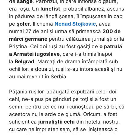
de
sânge
. Parbrizul, în care înflorise o gaură,
era roşu. Un
lunetist
, probabil albanez, ascuns
în pădurea de lângă şosea, îl împuşcase în cap
pe
şofer
. Îl chema
Nenad Stojkovic
, avea
numai 27 de ani şi urma să primească
200 de
mărci germane
pentru călăuzirea jurnaliştilor la
Priştina. Cei doi ruşi au fost găsiţi de
o patrulă
a Armatei iugoslave
, care i-a trimis înapoi
la
Belgrad
. Marcaţi de drama întâmplată sub
ochii lor, a doua zi, ruşii s-au întors acasă şi nu
au mai revenit în Serbia.
Păţania ruşilor, adăugată expulzării celor doi
cehi, ne-a pus pe gânduri pe toţi şi a fost un
semn, pentru cei ce nu-i cunoşteau pe sârbi, că
acestora nu le arde de glumă. Oricum, a fost
suficient ca
jurnaliştii cehi
din hotelul nostru,
cu care ne împrietenisem, să se liniştească o