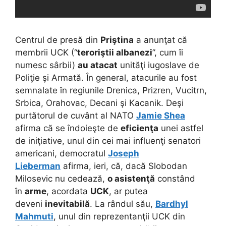
Centrul de presă din
Priştina
a anunţat că
membrii UCK (“
teroriştii albanezi
”, cum îi
numesc sârbii)
au atacat
unităţi iugoslave de
Poliţie şi Armată. În general, atacurile au fost
semnalate în regiunile Drenica, Prizren, Vucitrn,
Srbica, Orahovac, Decani şi Kacanik. Deşi
purtătorul de cuvânt al NATO
Jamie Shea
afirma că se îndoieşte de
eficienţa
unei astfel
de iniţiative, unul din cei mai influenţi senatori
americani, democratul
Joseph
Lieberman
afirma, ieri, că, dacă Slobodan
Milosevic nu cedează,
o asistenţă
constând
în
arme
, acordata
UCK
, ar putea
deveni
inevitabilă
. La rândul său,
Bardhyl
Mahmuti
, unul din reprezentanţii UCK din