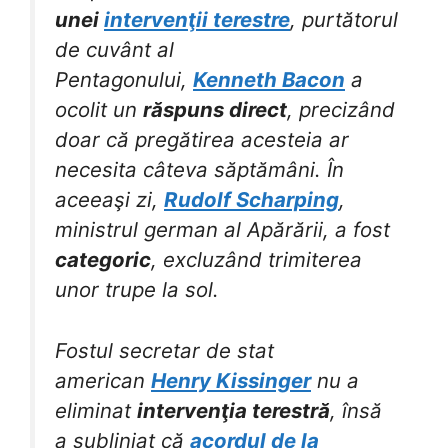
unei
intervenţii terestre
, purtătorul
de cuvânt al
Pentagonului,
Kenneth Bacon
a
ocolit un
răspuns direct
, precizând
doar că pregătirea acesteia ar
necesita câteva săptămâni. În
aceeaşi zi,
Rudolf Scharping
,
ministrul german al Apărării, a fost
categoric
, excluzând trimiterea
unor trupe la sol.
Fostul secretar de stat
american
Henry Kissinger
nu a
eliminat
intervenţia terestră
, însă
a subliniat că
acordul de la