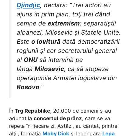
Djindjic
, declara: “Trei actori au
ajuns în prim plan, toţi trei dând
semne de
extremism
: separatiştii
albanezi, Milosevic şi Statele Unite.
Este
o lovitură
dată democratizării
regiunii şi cer secretarului general
al
ONU
să intervină pe
lângă
Milosevic
, ca să stopeze
operaţiunile Armatei iugoslave din
Kosovo
.”
În
Trg Republike
, 20.000 de oameni s-au
adunat la
concertul de prânz
, care se va
repeta în fiecare zi. Astăzi, au cântat, printre
alţii, formaţia
Moby Dick
şi legendara
Lepa