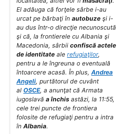
localitatea, altfel vor fi
masacraţi
.
El adăuga că forţele sârbe i-au
urcat pe bărbaţi în
autobuze
şi i-
au dus într-o direcţie necunoscută
şi că, la frontierele cu Albania şi
Macedonia, sârbii
confiscă actele
de identitate
ale
refugiaţilor
,
pentru a le îngreuna o eventuală
întoarcere acasă. În plus,
Andrea
Angeli
, purtătorul de cuvânt
al
OSCE
, a anunţat că Armata
iugoslavă
a închis
astăzi, la 11:55,
cele trei puncte de frontiera
folosite de refugiaţi pentru a intra
în
Albania
.