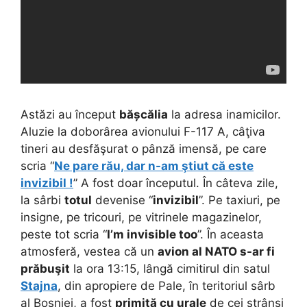
Astăzi au început
bășcălia
la adresa inamicilor.
Aluzie la doborârea avionului F-117 A, câţiva
tineri au desfăşurat o pânză imensă, pe care
scria “
Ne pare rău, dar n-am ştiut că este
invizibil !
” A fost doar începutul. În câteva zile,
la sârbi
totul
devenise “
invizibil
”. Pe taxiuri, pe
insigne, pe tricouri, pe vitrinele magazinelor,
peste tot scria “
I’m invisible too
”. În aceasta
atmosferă, vestea că un
avion al NATO s-ar fi
prăbuşit
la ora 13:15, lângă cimitirul din satul
Stajna
, din apropiere de Pale, în teritoriul sârb
al Bosniei, a fost
primită cu urale
de cei strânşi