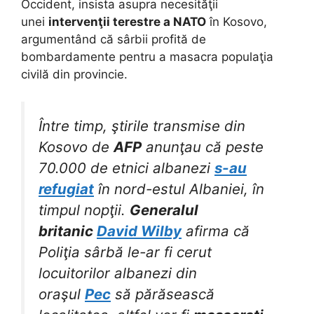
Occident, insista asupra necesităţii
unei
intervenţii terestre a NATO
în Kosovo,
argumentând că sârbii profită de
bombardamente pentru a masacra populaţia
civilă din provincie.
Între timp, ştirile transmise din
Kosovo de
AFP
anunţau că peste
70.000 de etnici albanezi
s-au
refugiat
în nord-estul Albaniei, în
timpul nopţii.
Generalul
britanic
David Wilby
afirma că
Poliţia sârbă le-ar fi cerut
locuitorilor albanezi din
oraşul
Pec
să părăsească