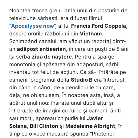
Noaptea trecea greu, iar la unul din posturile de
televiziune sârbeşti, era difuzat filmul
“
Apocalypse now
”, al lui
Francis Ford Coppola
,
despre ororile războiului din
Vietnam
.
Schimbând canalul, am văzut un reportaj dintr-
un
adăpost antiaerian
, în care un puşti de 8 ani
îşi serba
ziua de naştere
. Pentru a sparge
monotonia şi apăsarea din adăposturi, sârbii
inventau tot felul de acţiuni.
Ca să-i întărâte pe
oameni, programul de la
Studio B
era întrerupt,
din când în când, de videoclipurile cu care,
deja, ne obişnuisem. În noaptea asta, însă, a
apărut unul nou: înşirate unul după altul şi
întrerupte de imagini cu ruine şi oameni răniţi
sau morţi, apăreau chipurile lui
Javier
Solana
,
Bill Clinton
şi
Madeleine Albright
, în
timp ce o voce macabră spunea “Prietene!