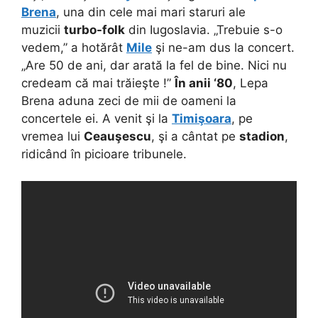
Brena
, una din cele mai mari staruri ale
muzicii
turbo-folk
din Iugoslavia. „Trebuie s-o
vedem,” a hotărât
Mile
şi ne-am dus la concert.
„Are 50 de ani, dar arată la fel de bine. Nici nu
credeam că mai trăieşte !”
În anii ‘80
, Lepa
Brena aduna zeci de mii de oameni la
concertele ei. A venit şi la
Timişoara
, pe
vremea lui
Ceauşescu
, şi a cântat pe
stadion
,
ridicând în picioare tribunele.