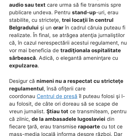
audio sau text
care urma să fie transmis spre
publicare undeva. Pentru
stand-up
-uri, erau
stabilite, cu stricteţe,
trei locaţii în centrul
Belgradului
şi un
orar
în cadrul căruia puteau fi
realizate. În final, se atrăgea atenţia jurnaliştilor
că, în cazul nerespectării acestui regulament, nu
vor mai beneficia de
tradiţionala ospitalitate
sârbească
. Adică, o elegantă ameninţare cu
expulzarea
.
Desigur că
nimeni nu a respectat cu stricteţe
regulamentul
, însă ofiţerii care
coordonau
Centrul de presă
îl puteau folosi şi l-
au folosit, de câte ori doreau să se scape de
vreun jurnalist.
Ştiau tot
ce transmiteam, pentru
că zilnic,
de la ambasadele Iugoslaviei
din
fiecare ţară, erau transmise
rapoarte
cu tot ce
mass-media locală informa despre război. Dar