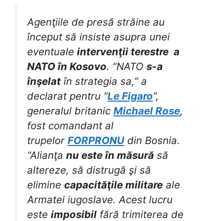
Agenţiile de presă străine au
început să insiste asupra unei
eventuale
intervenţii terestre a
NATO în Kosovo
. “NATO
s-a
înşelat
în strategia sa,” a
declarat pentru “
Le Figaro
”,
generalul britanic
Michael Rose
,
fost comandant al
trupelor
FORPRONU
din Bosnia.
“Alianţa
nu este în măsură
să
altereze, să distrugă şi să
elimine
capacităţile militare
ale
Armatei iugoslave. Acest lucru
este
imposibil
fără trimiterea de