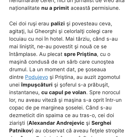
nenumărate cereri, nici un jurnalist de vreo altă
naționalitate
nu a primit
această permisiune.
Cei doi ruşi erau
palizi
şi povesteau ceva,
agitaţi, lui Gheorghi şi celorlalţi colegi care
locuiau cu noi în hotel. Mai târziu, când s-au
mai liniştit, ne-au povestit şi nouă ce se
întâmplase. Au plecat
spre Priştina
, cu o
maşină condusă de un sârb care cunoştea
drumul. La un moment dat, pe şoseaua
dintre
Podujevo
şi Priştina, au auzit zgomotul
unei
împuşcături
şi şoferul s-a prăbuşit,
instantaneu,
cu capul pe volan
. Spre norocul
lor, nu aveau viteză şi maşina s-a oprit într-un
copac de pe marginea şoselei. Când s-au
dezmeticit din spaima ce au tras-o, cei doi
ziarişti (
Alexandar Andrejevic
şi
Serghei
Patnikov
) au observat că aveau feţele stropite