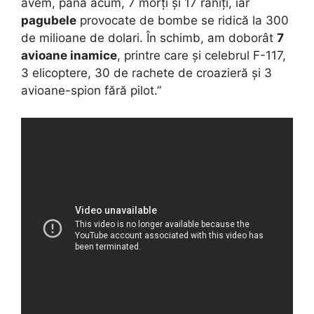
avem, până acum, 7 morți și 17 răniți, iar
pagubele
provocate de bombe se ridică la 300
de milioane de dolari. În schimb, am doborât
7
avioane inamice
, printre care și celebrul F-117,
3 elicoptere, 30 de rachete de croazieră și 3
avioane-spion fără pilot.”