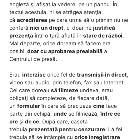
engleză şi afişat la vedere, pe un panou. În
textul acestuia, ni se atrăgea atenţia
că
acreditarea
pe care urma să o primim nu ne
conferă
nici un drept
, ci doar ne
justifică
prezenţa
într-o ţară aflată în
stare de război
.
Mai departe, orice doream să facem era
posibil
doar cu aprobarea prealabilă
a
Centrului de presă.
Erau
interzise
orice fel de
transmisii în direct
,
video sau audio, prin telefon, fax sau Internet.
Cei care doreau
să filmeze
undeva, erau
obligaţi să completeze, de fiecare dată,
un
formular
în care să precizeze
cine
face
parte din echipă,
unde
se filmează,
între ce
ore
şi
de ce
. După care, caseta
trebuia
prezentată pentru cenzurare
. La fel
trebuia să se întâmple cu
orice înregistrare