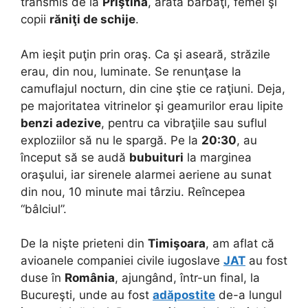
transmis de la
Priştina
, arăta bărbaţi, femei şi
copii
răniţi de schije
.
Am ieşit puţin prin oraş. Ca şi aseară, străzile
erau, din nou, luminate. Se renunţase la
camuflajul nocturn, din cine ştie ce raţiuni. Deja,
pe majoritatea vitrinelor şi geamurilor erau lipite
benzi adezive
, pentru ca vibraţiile sau suflul
exploziilor să nu le spargă. Pe la
20:30
, au
început să se audă
bubuituri
la marginea
oraşului, iar sirenele alarmei aeriene au sunat
din nou, 10 minute mai târziu. Reîncepea
“bâlciul”.
De la nişte prieteni din
Timişoara
, am aflat că
avioanele companiei civile iugoslave
JAT
au fost
duse în
România
, ajungând, într-un final, la
Bucureşti, unde au fost
adăpostite
de-a lungul