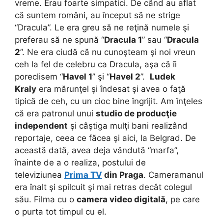
vreme. Erau foarte simpatici. De când au aflat
că suntem români, au început să ne strige
“Dracula”. Le era greu să ne reţină numele şi
preferau să ne spună “
Dracula 1
” sau “
Dracula
2
”. Ne era ciudă că nu cunoşteam şi noi vreun
ceh la fel de celebru ca Dracula, aşa că îi
poreclisem “
Havel 1
” şi “
Havel 2
”.
Ludek
Kraly
era mărunţel şi îndesat şi avea o faţă
tipică de ceh, cu un cioc bine îngrijit. Am înţeles
că era patronul unui
studio de producţie
independent
şi câştiga mulţi bani realizând
reportaje, ceea ce făcea şi aici, la Belgrad. De
această dată, avea deja vândută “marfa”,
înainte de a o realiza, postului de
televiziunea
Prima TV
din Praga
. Cameramanul
era înalt şi spilcuit şi mai retras decât colegul
său. Filma cu o
camera video digitală
, pe care
o purta tot timpul cu el.