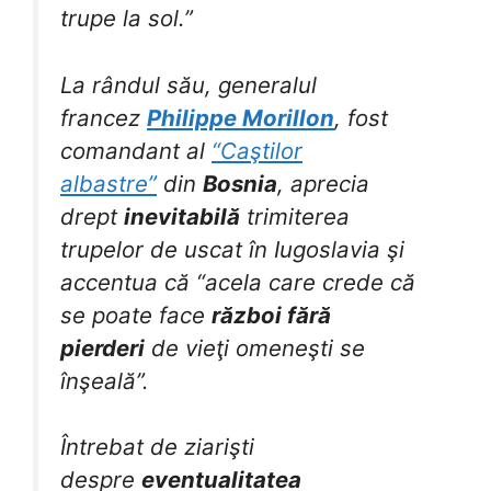
trupe la sol.”
La rândul său, generalul
francez
Philippe Morillon
, fost
comandant al
“Caştilor
albastre”
din
Bosnia
, aprecia
drept
inevitabilă
trimiterea
trupelor de uscat în Iugoslavia şi
accentua că “acela care crede că
se poate face
război fără
pierderi
de vieţi omeneşti se
înşeală”.
Întrebat de ziarişti
despre
eventualitatea