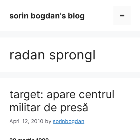
Skip
to
sorin bogdan's blog
Menu
content
radan sprongl
target: apare centrul
militar de presă
April 12, 2010
by
sorinbogdan