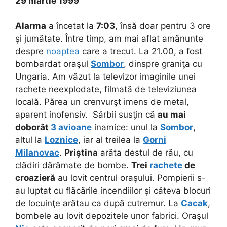
29 martie 1999
Alarma
a încetat la
7:03
, însă doar pentru 3 ore
şi jumătate. Între timp, am mai aflat amănunte
despre
noaptea
care a trecut. La 21.00, a fost
bombardat oraşul
Sombor
, dinspre graniţa cu
Ungaria. Am văzut la televizor imaginile unei
rachete neexplodate, filmată de televiziunea
locală. Părea un crenvurşt imens de metal,
aparent inofensiv. Sârbii susţin că
au mai
doborât
3 avioane
inamice: unul la
Sombor
,
altul la
Loznice
, iar al treilea la
Gorni
Milanovac
.
Priştina
arăta destul de rău, cu
clădiri dărâmate de bombe.
Trei
rachete
de
croazieră
au lovit centrul oraşului. Pompierii s-
au luptat cu flăcările incendiilor şi câteva blocuri
de locuinţe arătau ca după cutremur. La
Cacak
,
bombele au lovit depozitele unor fabrici. Oraşul