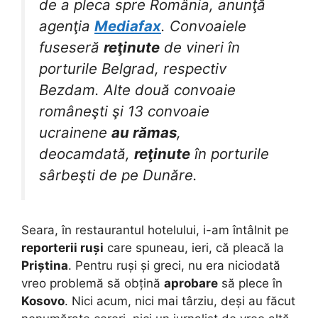
de a pleca spre România, anunţă
agenţia
Mediafax
. Convoaiele
fuseseră
reţinute
de vineri în
porturile Belgrad, respectiv
Bezdam. Alte două convoaie
româneşti şi 13 convoaie
ucrainene
au rămas
,
deocamdată,
reţinute
în porturile
sârbeşti de pe Dunăre.
Seara, în restaurantul hotelului, i-am întâlnit pe
reporterii ruși
care spuneau, ieri, că pleacă la
Priștina
. Pentru ruși și greci, nu era niciodată
vreo problemă să obțină
aprobare
să plece în
Kosovo
. Nici acum, nici mai târziu, deși au făcut