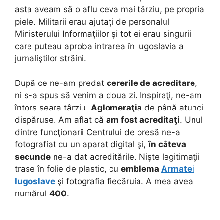
asta aveam să o aflu ceva mai târziu, pe propria
piele. Militarii erau ajutaţi de personalul
Ministerului Informaţiilor şi tot ei erau singurii
care puteau aproba intrarea în Iugoslavia a
jurnaliştilor străini.
După ce ne-am predat
cererile de acreditare
,
ni s-a spus să venim a doua zi. Inspiraţi, ne-am
întors seara târziu.
Aglomeraţia
de până atunci
dispăruse. Am aflat că
am fost acreditaţi
. Unul
dintre funcţionarii Centrului de presă ne-a
fotografiat cu un aparat digital şi,
în câteva
secunde
ne-a dat acreditările. Nişte legitimaţii
trase în folie de plastic, cu
emblema
Armatei
Iugoslave
şi fotografia fiecăruia. A mea avea
numărul
400
.