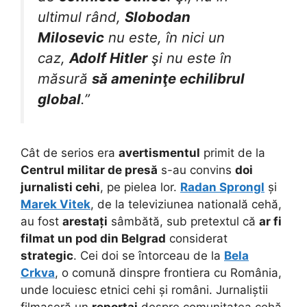
ultimul rând,
Slobodan
Milosevic
nu este, în nici un
caz,
Adolf Hitler
şi nu este în
măsură
să ameninţe echilibrul
global
.”
Cât de serios era
avertismentul
primit de la
Centrul militar de presă
s-au convins
doi
jurnalisti cehi
, pe pielea lor.
Radan Sprongl
și
Marek Vitek
, de la televiziunea natională cehă,
au fost
arestați
sâmbătă, sub pretextul că
ar fi
filmat un pod din Belgrad
considerat
strategic
. Cei doi se întorceau de la
Bela
Crkva
, o comună dinspre frontiera cu România,
unde locuiesc etnici cehi și români. Jurnaliștii
filmaseră un
reportaj
despre comunitatea cehă