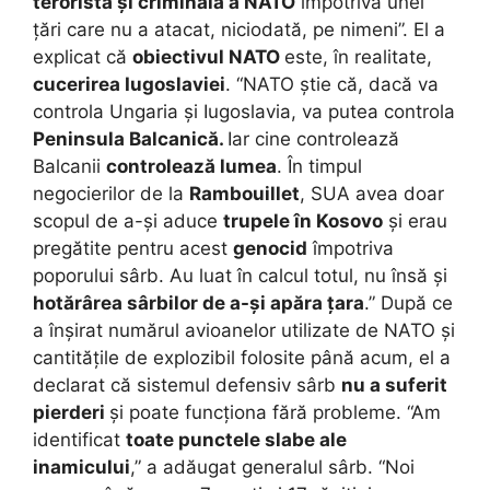
teroristă și criminală a NATO
împotriva unei
țări care nu a atacat, niciodată, pe nimeni”. El a
explicat că
obiectivul NATO
este, în realitate,
cucerirea Iugoslaviei
. “NATO știe că, dacă va
controla Ungaria și Iugoslavia, va putea controla
Peninsula Balcanică.
Iar cine controlează
Balcanii
controlează lumea
. În timpul
negocierilor de la
Rambouillet
, SUA avea doar
scopul de a-și aduce
trupele în Kosovo
și erau
pregătite pentru acest
genocid
împotriva
poporului sârb. Au luat în calcul totul, nu însă și
hotărârea sârbilor de a-și apăra țara
.” După ce
a înșirat numărul avioanelor utilizate de NATO și
cantitățile de explozibil folosite până acum, el a
declarat că sistemul defensiv sârb
nu a suferit
pierderi
și poate funcționa fără probleme. “Am
identificat
toate punctele slabe ale
inamicului
,” a adăugat generalul sârb. “Noi