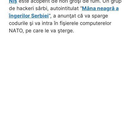
Niș
este acoperit de nori groşi de fum. Un grup
de hackeri sârbi, autointitulat “
Mâna neagră a
îngerilor Serbiei
“, a anunţat că va sparge
codurile şi va intra în fişierele computerelor
NATO, pe care le va şterge.