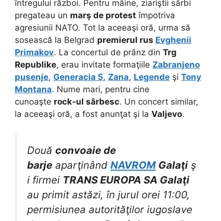
întregului război. Pentru mâine, ziariştii sârbi
pregateau un
marş de protest
împotriva
agresiunii NATO. Tot la aceeaşi oră, urma să
sosească la Belgrad
premierul rus
Evghenii
Primakov
. La concertul de prânz din
Trg
Republike
, erau invitate formaţiile
Zabranjeno
pusenje
,
Generacia 5
,
Zana
,
Legende
şi
Tony
Montana
. Nume mari, pentru cine
cunoaşte
rock-ul sârbesc
. Un concert similar,
la aceeaşi oră, a fost anunţat şi la
Valjevo
.
Două
convoaie de
barje
aparţinând
NAVROM
Galaţi
ş
i firmei
TRANS EUROPA SA Galaţi
au primit astăzi, în jurul orei 11:00,
permisiunea autorităţilor iugoslave