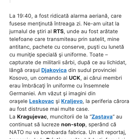
La 19:40, a fost ridicată alarma aeriană, care
fusese menţinută întreaga zi. Ne-am uitat la
jurnalul de ştiri al
RTS
, unde au fost arătate
telefoane care transmiteau prin satelit, mine
antitanc, pachete cu conserve, puşti cu lunetă
cu muniţie specială şi uniforme. Toate –
capturate de militarii sârbi, după ce au lichidat,
lângă oraşul
Djakovica
din sudul provinciei
Kosovo, un comando al
UCK
, ai cărui membri
erau îmbrăcaţi în uniforme cu însemnele
Germaniei. Am văzut şi imagini din
oraşele
Leskovac
şi
Kraljevo
, la periferia cărora
au fost distruse mai multe case.
La
Kragujevac
, muncitorii de la “
Zastava
” au
continuat să lucreze
non-stop
, sperând că
NATO nu va bombarda fabrica. Un alt reportaj,