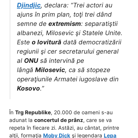
Djindjic
, declara: “Trei actori au
ajuns în prim plan, toţi trei dând
semne de
extremism
: separatiştii
albanezi, Milosevic şi Statele Unite.
Este
o lovitură
dată democratizării
regiunii şi cer secretarului general
al
ONU
să intervină pe
lângă
Milosevic
, ca să stopeze
operaţiunile Armatei iugoslave din
Kosovo
.”
În
Trg Republike
, 20.000 de oameni s-au
adunat la
concertul de prânz
, care se va
repeta în fiecare zi. Astăzi, au cântat, printre
alţii, formaţia
Moby Dick
şi legendara
Lepa