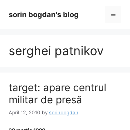
Skip
to
sorin bogdan's blog
Menu
content
serghei patnikov
target: apare centrul
militar de presă
April 12, 2010
by
sorinbogdan