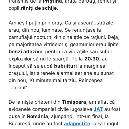
transmis de la
Priştina
, arăta bărbaţi, femei şi
copii
răniţi de schije
.
Am ieşit puţin prin oraş. Ca şi aseară, străzile
erau, din nou, luminate. Se renunţase la
camuflajul nocturn, din cine ştie ce raţiuni. Deja,
pe majoritatea vitrinelor şi geamurilor erau lipite
benzi adezive
, pentru ca vibraţiile sau suflul
exploziilor să nu le spargă. Pe la
20:30
, au
început să se audă
bubuituri
la marginea
oraşului, iar sirenele alarmei aeriene au sunat
din nou, 10 minute mai târziu. Reîncepea
“bâlciul”.
De la nişte prieteni din
Timişoara
, am aflat că
avioanele companiei civile iugoslave
JAT
au fost
duse în
România
, ajungând, într-un final, la
Bucureşti, unde au fost
adăpostite
de-a lungul