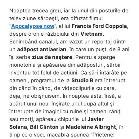
Noaptea trecea greu, iar la unul din posturile de
televiziune sârbeşti, era difuzat filmul
“
Apocalypse now
”, al lui
Francis Ford Coppola
,
despre ororile războiului din
Vietnam
.
Schimbând canalul, am văzut un reportaj dintr-
un
adăpost antiaerian
, în care un puşti de 8 ani
îşi serba
ziua de naştere
. Pentru a sparge
monotonia şi apăsarea din adăposturi, sârbii
inventau tot felul de acţiuni.
Ca să-i întărâte pe
oameni, programul de la
Studio B
era întrerupt,
din când în când, de videoclipurile cu care,
deja, ne obişnuisem. În noaptea asta, însă, a
apărut unul nou: înşirate unul după altul şi
întrerupte de imagini cu ruine şi oameni răniţi
sau morţi, apăreau chipurile lui
Javier
Solana
,
Bill Clinton
şi
Madeleine Albright
, în
timp ce o voce macabră spunea “Prietene!