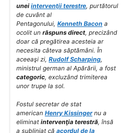
unei
intervenţii terestre
, purtătorul
de cuvânt al
Pentagonului,
Kenneth Bacon
a
ocolit un
răspuns direct
, precizând
doar că pregătirea acesteia ar
necesita câteva săptămâni. În
aceeaşi zi,
Rudolf Scharping
,
ministrul german al Apărării, a fost
categoric
, excluzând trimiterea
unor trupe la sol.
Fostul secretar de stat
american
Henry Kissinger
nu a
eliminat
intervenţia terestră
, însă
a subliniat că
acordul de la