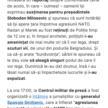
de acolo, în care – culmea! – oamenii își
exprimau
susținerea pentru președintele
Slobodan Milosevic
și spuneau că sunt hotărâți
să își apere țara împotriva agresiunii NATO.
Radan și Marek au fost
reținuți
de Poliție timp
de 12 ore și, în timpul anchetei, polițiștii
i-au
amenințat
de mai multe ori că îi vor lega, drept
scuturi vii
, de unul din podurile Belgradului. Și
ca să-și arate “bunăvoința”, sârbii le spuneau că
le dau voie
să aleagă singuri
podul de care îi
vor lega. Duminică le-au dat drumul, însă i-au
lăsat numai să-și împacheteze lucrurile și
i-au
expulzat
.
La ora 17:00, la
Centrul militar de presă
a fost
organizată o
întâlnire
a jurnaliștilor cu
generalul
Spasoje Smiljanic
, care a înfierat “
agresiunea