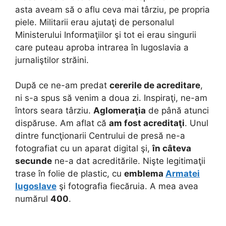
asta aveam să o aflu ceva mai târziu, pe propria
piele. Militarii erau ajutaţi de personalul
Ministerului Informaţiilor şi tot ei erau singurii
care puteau aproba intrarea în Iugoslavia a
jurnaliştilor străini.
După ce ne-am predat
cererile de acreditare
,
ni s-a spus să venim a doua zi. Inspiraţi, ne-am
întors seara târziu.
Aglomeraţia
de până atunci
dispăruse. Am aflat că
am fost acreditaţi
. Unul
dintre funcţionarii Centrului de presă ne-a
fotografiat cu un aparat digital şi,
în câteva
secunde
ne-a dat acreditările. Nişte legitimaţii
trase în folie de plastic, cu
emblema
Armatei
Iugoslave
şi fotografia fiecăruia. A mea avea
numărul
400
.