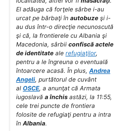
localitatea, altfel vor fi
masacraţi
.
El adăuga că forţele sârbe i-au
urcat pe bărbaţi în
autobuze
şi i-
au dus într-o direcţie necunoscută
şi că, la frontierele cu Albania şi
Macedonia, sârbii
confiscă actele
de identitate
ale
refugiaţilor
,
pentru a le îngreuna o eventuală
întoarcere acasă. În plus,
Andrea
Angeli
, purtătorul de cuvânt
al
OSCE
, a anunţat că Armata
iugoslavă
a închis
astăzi, la 11:55,
cele trei puncte de frontiera
folosite de refugiaţi pentru a intra
în
Albania
.