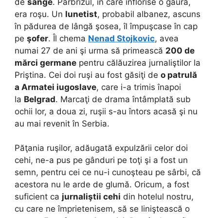
de
sânge
. Parbrizul, în care înflorise o gaură,
era roşu. Un
lunetist
, probabil albanez, ascuns
în pădurea de lângă şosea, îl împuşcase în cap
pe
şofer
. Îl chema
Nenad Stojkovic
, avea
numai 27 de ani şi urma să primească
200 de
mărci germane
pentru călăuzirea jurnaliştilor la
Priştina. Cei doi ruşi au fost găsiţi de
o patrulă
a Armatei iugoslave
, care i-a trimis înapoi
la
Belgrad
. Marcaţi de drama întâmplată sub
ochii lor, a doua zi, ruşii s-au întors acasă şi nu
au mai revenit în Serbia.
Păţania ruşilor, adăugată expulzării celor doi
cehi, ne-a pus pe gânduri pe toţi şi a fost un
semn, pentru cei ce nu-i cunoşteau pe sârbi, că
acestora nu le arde de glumă. Oricum, a fost
suficient ca
jurnaliştii cehi
din hotelul nostru,
cu care ne împrietenisem, să se liniştească o