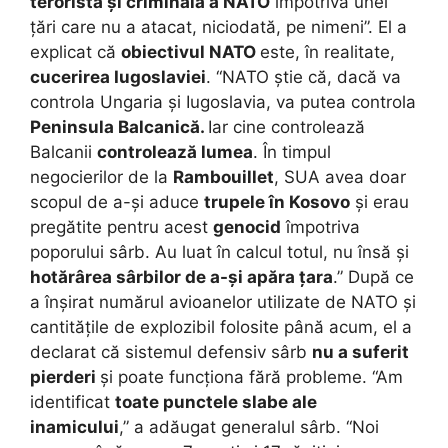
teroristă și criminală a NATO
împotriva unei
țări care nu a atacat, niciodată, pe nimeni”. El a
explicat că
obiectivul NATO
este, în realitate,
cucerirea Iugoslaviei
. “NATO știe că, dacă va
controla Ungaria și Iugoslavia, va putea controla
Peninsula Balcanică.
Iar cine controlează
Balcanii
controlează lumea
. În timpul
negocierilor de la
Rambouillet
, SUA avea doar
scopul de a-și aduce
trupele în Kosovo
și erau
pregătite pentru acest
genocid
împotriva
poporului sârb. Au luat în calcul totul, nu însă și
hotărârea sârbilor de a-și apăra țara
.” După ce
a înșirat numărul avioanelor utilizate de NATO și
cantitățile de explozibil folosite până acum, el a
declarat că sistemul defensiv sârb
nu a suferit
pierderi
și poate funcționa fără probleme. “Am
identificat
toate punctele slabe ale
inamicului
,” a adăugat generalul sârb. “Noi