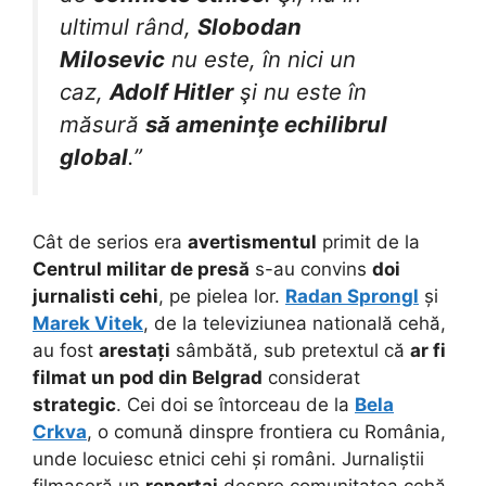
ultimul rând,
Slobodan
Milosevic
nu este, în nici un
caz,
Adolf Hitler
şi nu este în
măsură
să ameninţe echilibrul
global
.”
Cât de serios era
avertismentul
primit de la
Centrul militar de presă
s-au convins
doi
jurnalisti cehi
, pe pielea lor.
Radan Sprongl
și
Marek Vitek
, de la televiziunea natională cehă,
au fost
arestați
sâmbătă, sub pretextul că
ar fi
filmat un pod din Belgrad
considerat
strategic
. Cei doi se întorceau de la
Bela
Crkva
, o comună dinspre frontiera cu România,
unde locuiesc etnici cehi și români. Jurnaliștii
filmaseră un
reportaj
despre comunitatea cehă