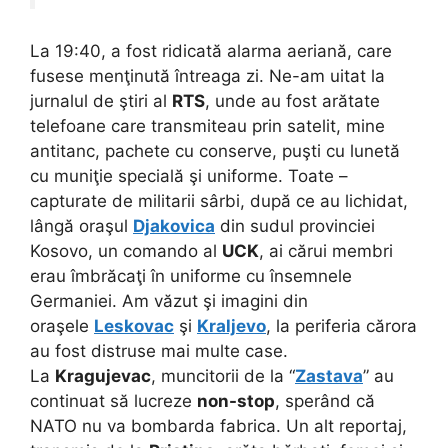
La 19:40, a fost ridicată alarma aeriană, care
fusese menţinută întreaga zi. Ne-am uitat la
jurnalul de ştiri al
RTS
, unde au fost arătate
telefoane care transmiteau prin satelit, mine
antitanc, pachete cu conserve, puşti cu lunetă
cu muniţie specială şi uniforme. Toate –
capturate de militarii sârbi, după ce au lichidat,
lângă oraşul
Djakovica
din sudul provinciei
Kosovo, un comando al
UCK
, ai cărui membri
erau îmbrăcaţi în uniforme cu însemnele
Germaniei. Am văzut şi imagini din
oraşele
Leskovac
şi
Kraljevo
, la periferia cărora
au fost distruse mai multe case.
La
Kragujevac
, muncitorii de la “
Zastava
” au
continuat să lucreze
non-stop
, sperând că
NATO nu va bombarda fabrica. Un alt reportaj,