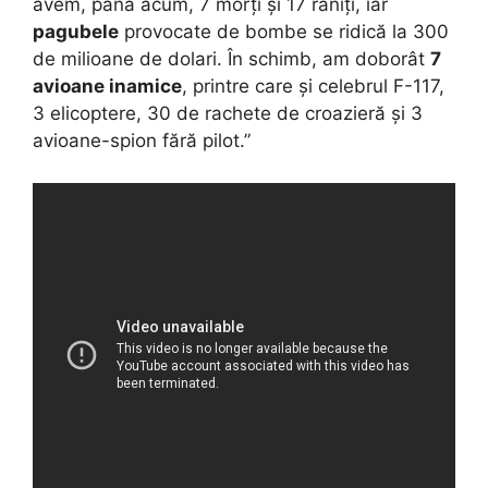
avem, până acum, 7 morți și 17 răniți, iar
pagubele
provocate de bombe se ridică la 300
de milioane de dolari. În schimb, am doborât
7
avioane inamice
, printre care și celebrul F-117,
3 elicoptere, 30 de rachete de croazieră și 3
avioane-spion fără pilot.”