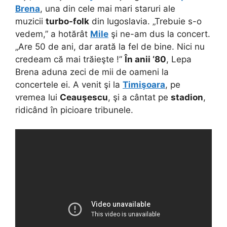
Brena
, una din cele mai mari staruri ale
muzicii
turbo-folk
din Iugoslavia. „Trebuie s-o
vedem,” a hotărât
Mile
şi ne-am dus la concert.
„Are 50 de ani, dar arată la fel de bine. Nici nu
credeam că mai trăieşte !”
În anii ‘80
, Lepa
Brena aduna zeci de mii de oameni la
concertele ei. A venit şi la
Timişoara
, pe
vremea lui
Ceauşescu
, şi a cântat pe
stadion
,
ridicând în picioare tribunele.