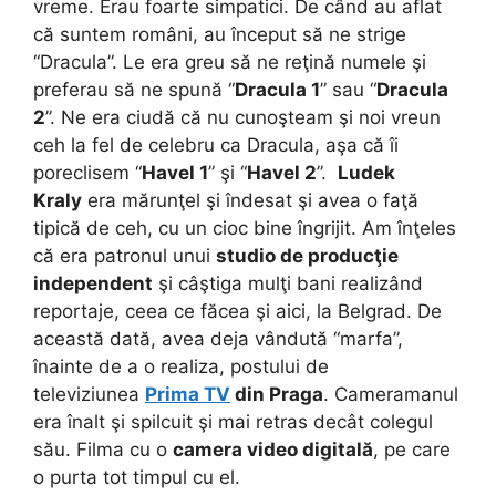
vreme. Erau foarte simpatici. De când au aflat
că suntem români, au început să ne strige
“Dracula”. Le era greu să ne reţină numele şi
preferau să ne spună “
Dracula 1
” sau “
Dracula
2
”. Ne era ciudă că nu cunoşteam şi noi vreun
ceh la fel de celebru ca Dracula, aşa că îi
poreclisem “
Havel 1
” şi “
Havel 2
”.
Ludek
Kraly
era mărunţel şi îndesat şi avea o faţă
tipică de ceh, cu un cioc bine îngrijit. Am înţeles
că era patronul unui
studio de producţie
independent
şi câştiga mulţi bani realizând
reportaje, ceea ce făcea şi aici, la Belgrad. De
această dată, avea deja vândută “marfa”,
înainte de a o realiza, postului de
televiziunea
Prima TV
din Praga
. Cameramanul
era înalt şi spilcuit şi mai retras decât colegul
său. Filma cu o
camera video digitală
, pe care
o purta tot timpul cu el.