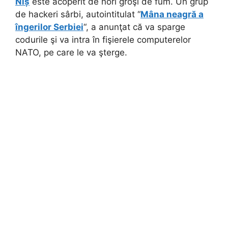
Niș
este acoperit de nori groşi de fum. Un grup
de hackeri sârbi, autointitulat “
Mâna neagră a
îngerilor Serbiei
“, a anunţat că va sparge
codurile şi va intra în fişierele computerelor
NATO, pe care le va şterge.