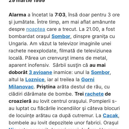
29 martie 1999
Alarma
a încetat la
7:03
, însă doar pentru 3 ore
şi jumătate. Între timp, am mai aflat amănunte
despre
noaptea
care a trecut. La 21.00, a fost
bombardat oraşul
Sombor
, dinspre graniţa cu
Ungaria. Am văzut la televizor imaginile unei
rachete neexplodate, filmată de televiziunea
locală. Părea un crenvurşt imens de metal,
aparent inofensiv. Sârbii susţin că
au mai
doborât
3 avioane
inamice: unul la
Sombor
,
altul la
Loznice
, iar al treilea la
Gorni
Milanovac
.
Priştina
arăta destul de rău, cu
clădiri dărâmate de bombe.
Trei
rachete
de
croazieră
au lovit centrul oraşului. Pompierii s-
au luptat cu flăcările incendiilor şi câteva blocuri
de locuinţe arătau ca după cutremur. La
Cacak
,
bombele au lovit depozitele unor fabrici. Oraşul