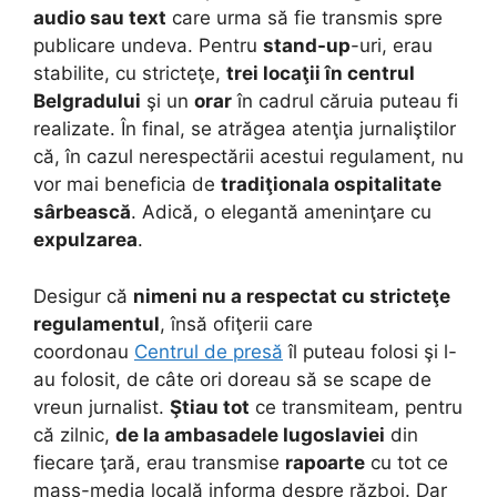
audio sau text
care urma să fie transmis spre
publicare undeva. Pentru
stand-up
-uri, erau
stabilite, cu stricteţe,
trei locaţii în centrul
Belgradului
şi un
orar
în cadrul căruia puteau fi
realizate. În final, se atrăgea atenţia jurnaliştilor
că, în cazul nerespectării acestui regulament, nu
vor mai beneficia de
tradiţionala ospitalitate
sârbească
. Adică, o elegantă ameninţare cu
expulzarea
.
Desigur că
nimeni nu a respectat cu stricteţe
regulamentul
, însă ofiţerii care
coordonau
Centrul de presă
îl puteau folosi şi l-
au folosit, de câte ori doreau să se scape de
vreun jurnalist.
Ştiau tot
ce transmiteam, pentru
că zilnic,
de la ambasadele Iugoslaviei
din
fiecare ţară, erau transmise
rapoarte
cu tot ce
mass-media locală informa despre război. Dar