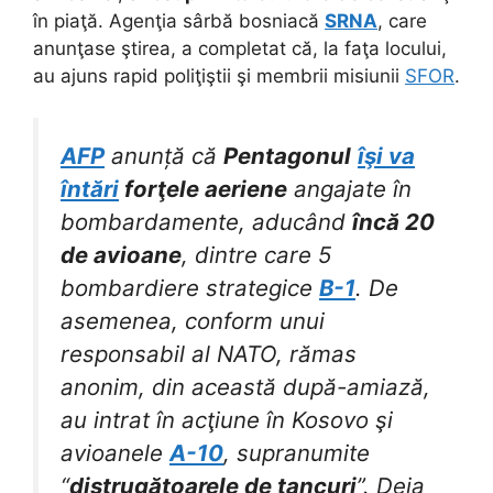
în piaţă. Agenţia sârbă bosniacă
SRNA
, care
anunţase ştirea, a completat că, la faţa locului,
au ajuns rapid poliţiştii şi membrii misiunii
SFOR
.
AFP
anunță că
Pentagonul
îşi va
întări
forţele aeriene
angajate în
bombardamente, aducând
încă 20
de avioane
, dintre care 5
bombardiere strategice
B-1
. De
asemenea, conform unui
responsabil al NATO, rămas
anonim, din această după-amiază,
au intrat în acţiune în Kosovo şi
avioanele
A-10
, supranumite
“
distrugătoarele de tancuri
”. Deja