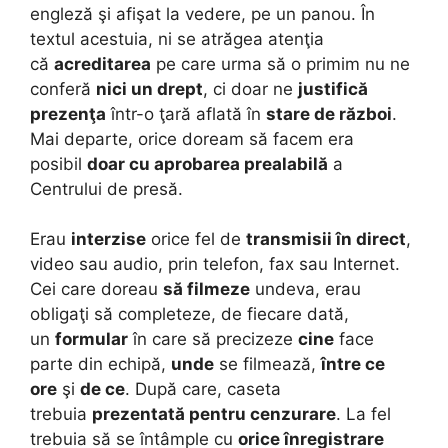
engleză şi afişat la vedere, pe un panou. În
textul acestuia, ni se atrăgea atenţia
că
acreditarea
pe care urma să o primim nu ne
conferă
nici un drept
, ci doar ne
justifică
prezenţa
într-o ţară aflată în
stare de război
.
Mai departe, orice doream să facem era
posibil
doar cu aprobarea prealabilă
a
Centrului de presă.
Erau
interzise
orice fel de
transmisii în direct
,
video sau audio, prin telefon, fax sau Internet.
Cei care doreau
să filmeze
undeva, erau
obligaţi să completeze, de fiecare dată,
un
formular
în care să precizeze
cine
face
parte din echipă,
unde
se filmează,
între ce
ore
şi
de ce
. După care, caseta
trebuia
prezentată pentru cenzurare
. La fel
trebuia să se întâmple cu
orice înregistrare