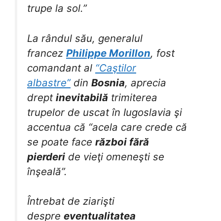
trupe la sol.”
La rândul său, generalul
francez
Philippe Morillon
, fost
comandant al
“Caştilor
albastre”
din
Bosnia
, aprecia
drept
inevitabilă
trimiterea
trupelor de uscat în Iugoslavia şi
accentua că “acela care crede că
se poate face
război fără
pierderi
de vieţi omeneşti se
înşeală”.
Întrebat de ziarişti
despre
eventualitatea