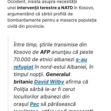
Occident, insista asupra necesităţii
unei
intervenţii terestre a NATO
în Kosovo,
argumentând că sârbii profită de
bombardamente pentru a masacra populaţia
civilă din provincie.
Între timp, ştirile transmise din
Kosovo de
AFP
anunţau că peste
70.000 de etnici albanezi
s-au
refugiat
în nord-estul Albaniei, în
timpul nopţii.
Generalul
britanic
David Wilby
afirma că
Poliţia sârbă le-ar fi cerut
locuitorilor albanezi din
oraşul
Pec
să părăsească