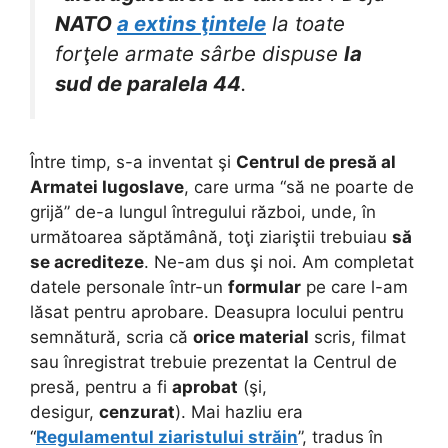
NATO
a extins ţintele
la toate
forţele armate sârbe dispuse
la
sud de paralela 44
.
Între timp, s-a inventat şi
Centrul de presă al
Armatei Iugoslave
, care urma “să ne poarte de
grijă” de-a lungul întregului război, unde, în
următoarea săptămână, toţi ziariştii trebuiau
să
se acrediteze
. Ne-am dus şi noi. Am completat
datele personale într-un
formular
pe care l-am
lăsat pentru aprobare. Deasupra locului pentru
semnătură, scria că
orice material
scris, filmat
sau înregistrat trebuie prezentat la Centrul de
presă, pentru a fi
aprobat
(şi,
desigur,
cenzurat
). Mai hazliu era
“
Regulamentul ziaristului străin
”, tradus în