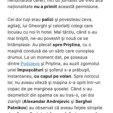
nenumărate cereri, nici un jurnalist de vreo altă
naționalitate
nu a primit
această permisiune.
Cei doi ruşi erau
palizi
şi povesteau ceva,
agitaţi, lui Gheorghi şi celorlalţi colegi care
locuiau cu noi în hotel. Mai târziu, când s-au
mai liniştit, ne-au povestit şi nouă ce se
întâmplase. Au plecat
spre Priştina
, cu o
maşină condusă de un sârb care cunoştea
drumul. La un moment dat, pe şoseaua
dintre
Podujevo
şi Priştina, au auzit zgomotul
unei
împuşcături
şi şoferul s-a prăbuşit,
instantaneu,
cu capul pe volan
. Spre norocul
lor, nu aveau viteză şi maşina s-a oprit într-un
copac de pe marginea şoselei. Când s-au
dezmeticit din spaima ce au tras-o, cei doi
ziarişti (
Alexandar Andrejevic
şi
Serghei
Patnikov
) au observat că aveau feţele stropite