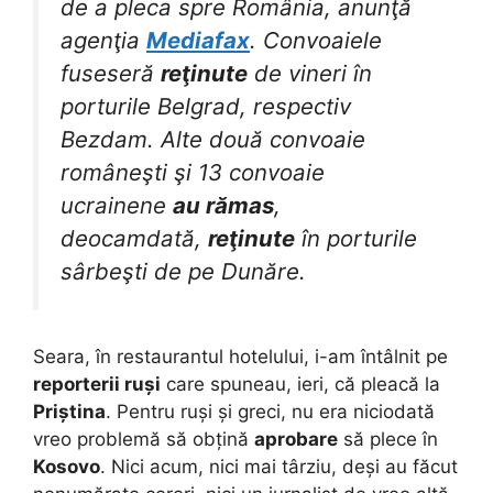
de a pleca spre România, anunţă
agenţia
Mediafax
. Convoaiele
fuseseră
reţinute
de vineri în
porturile Belgrad, respectiv
Bezdam. Alte două convoaie
româneşti şi 13 convoaie
ucrainene
au rămas
,
deocamdată,
reţinute
în porturile
sârbeşti de pe Dunăre.
Seara, în restaurantul hotelului, i-am întâlnit pe
reporterii ruși
care spuneau, ieri, că pleacă la
Priștina
. Pentru ruși și greci, nu era niciodată
vreo problemă să obțină
aprobare
să plece în
Kosovo
. Nici acum, nici mai târziu, deși au făcut