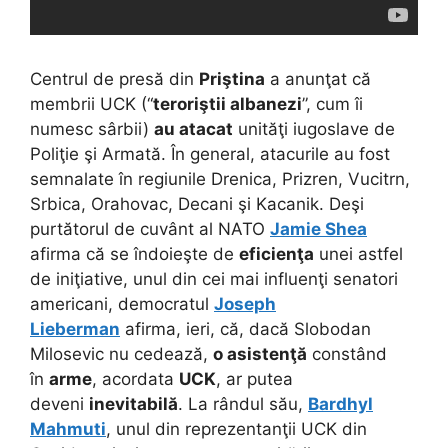
Centrul de presă din
Priştina
a anunţat că
membrii UCK (“
teroriştii albanezi
”, cum îi
numesc sârbii)
au atacat
unităţi iugoslave de
Poliţie şi Armată. În general, atacurile au fost
semnalate în regiunile Drenica, Prizren, Vucitrn,
Srbica, Orahovac, Decani şi Kacanik. Deşi
purtătorul de cuvânt al NATO
Jamie Shea
afirma că se îndoieşte de
eficienţa
unei astfel
de iniţiative, unul din cei mai influenţi senatori
americani, democratul
Joseph
Lieberman
afirma, ieri, că, dacă Slobodan
Milosevic nu cedează,
o asistenţă
constând
în
arme
, acordata
UCK
, ar putea
deveni
inevitabilă
. La rândul său,
Bardhyl
Mahmuti
, unul din reprezentanţii UCK din