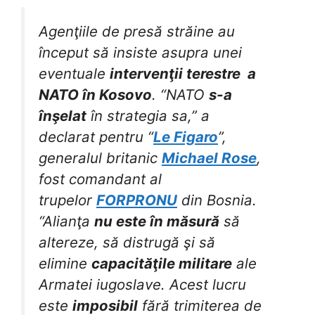
Agenţiile de presă străine au
început să insiste asupra unei
eventuale
intervenţii terestre a
NATO în Kosovo
. “NATO
s-a
înşelat
în strategia sa,” a
declarat pentru “
Le Figaro
”,
generalul britanic
Michael Rose
,
fost comandant al
trupelor
FORPRONU
din Bosnia.
“Alianţa
nu este în măsură
să
altereze, să distrugă şi să
elimine
capacităţile militare
ale
Armatei iugoslave. Acest lucru
este
imposibil
fără trimiterea de