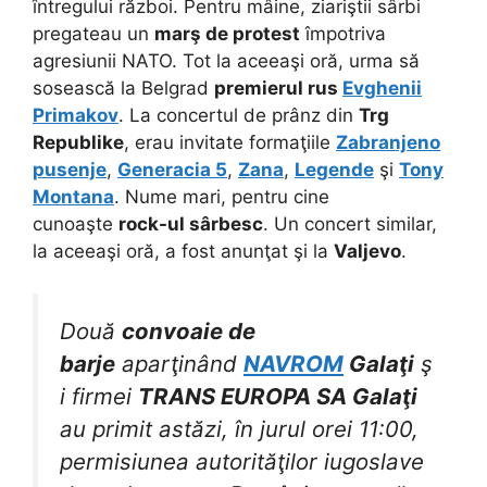
întregului război. Pentru mâine, ziariştii sârbi
pregateau un
marş de protest
împotriva
agresiunii NATO. Tot la aceeaşi oră, urma să
sosească la Belgrad
premierul rus
Evghenii
Primakov
. La concertul de prânz din
Trg
Republike
, erau invitate formaţiile
Zabranjeno
pusenje
,
Generacia 5
,
Zana
,
Legende
şi
Tony
Montana
. Nume mari, pentru cine
cunoaşte
rock-ul sârbesc
. Un concert similar,
la aceeaşi oră, a fost anunţat şi la
Valjevo
.
Două
convoaie de
barje
aparţinând
NAVROM
Galaţi
ş
i firmei
TRANS EUROPA SA Galaţi
au primit astăzi, în jurul orei 11:00,
permisiunea autorităţilor iugoslave