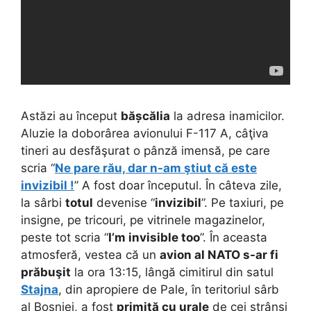
Astăzi au început
bășcălia
la adresa inamicilor.
Aluzie la doborârea avionului F-117 A, câţiva
tineri au desfăşurat o pânză imensă, pe care
scria “
Ne pare rău, dar n-am ştiut că este
invizibil !
” A fost doar începutul. În câteva zile,
la sârbi
totul
devenise “
invizibil
”. Pe taxiuri, pe
insigne, pe tricouri, pe vitrinele magazinelor,
peste tot scria “
I’m invisible too
”. În aceasta
atmosferă, vestea că un
avion al NATO s-ar fi
prăbuşit
la ora 13:15, lângă cimitirul din satul
Stajna
, din apropiere de Pale, în teritoriul sârb
al Bosniei, a fost
primită cu urale
de cei strânşi