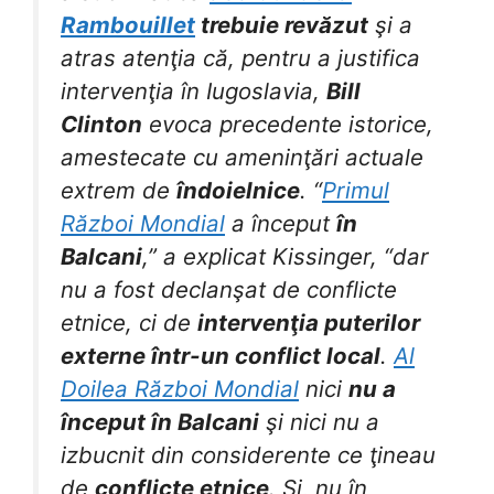
Rambouillet
trebuie revăzut
şi a
atras atenţia că, pentru a justifica
intervenţia în Iugoslavia,
Bill
Clinton
evoca precedente istorice,
amestecate cu ameninţări actuale
extrem de
îndoielnice
. “
Primul
Război Mondial
a început
în
Balcani
,” a explicat Kissinger, “dar
nu a fost declanşat de conflicte
etnice, ci de
intervenţia puterilor
externe într-un conflict local
.
Al
Doilea Război Mondial
nici
nu a
început în Balcani
şi nici nu a
izbucnit din considerente ce ţineau
de
conflicte etnice
. Şi, nu în