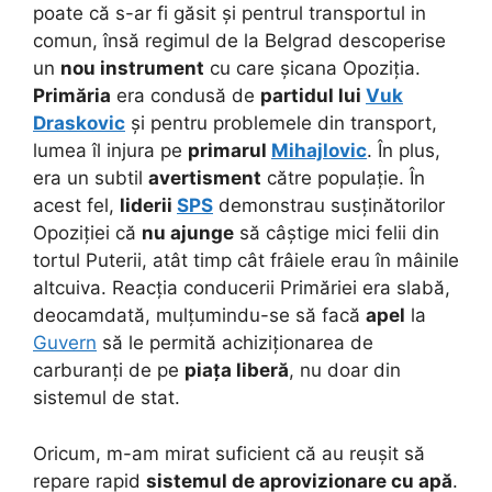
poate că s-ar fi găsit și pentrul transportul in
comun, însă regimul de la Belgrad descoperise
un
nou instrument
cu care șicana Opoziția.
Primăria
era condusă de
partidul lui
Vuk
Draskovic
și pentru problemele din transport,
lumea îl injura pe
primarul
Mihajlovic
. În plus,
era un subtil
avertisment
către populație. În
acest fel,
liderii
SPS
demonstrau susținătorilor
Opoziției că
nu ajunge
să câștige mici felii din
tortul Puterii, atât timp cât frâiele erau în mâinile
altcuiva. Reacția conducerii Primăriei era slabă,
deocamdată, mulțumindu-se să facă
apel
la
Guvern
să le permită achiziționarea de
carburanți de pe
piața liberă
, nu doar din
sistemul de stat.
Oricum, m-am mirat suficient că au reușit să
repare rapid
sistemul de aprovizionare cu apă
.