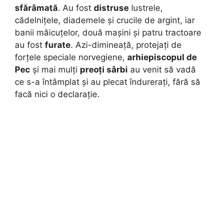
sfărâmată
. Au fost
distruse
lustrele,
cădelnițele, diademele și crucile de argint, iar
banii măicuțelor, două mașini și patru tractoare
au fost
furate
. Azi-dimineață, protejați de
forțele speciale norvegiene,
arhiepiscopul de
Pec
și mai mulți
preoți sârbi
au venit să vadă
ce s-a întâmplat și au plecat îndurerați, fără să
facă nici o declarație.