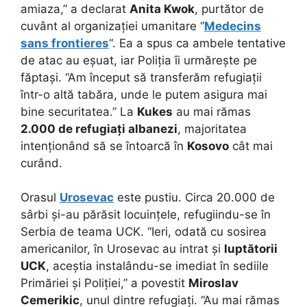
amiaza,” a declarat
Anita Kwok
, purtător de
cuvânt al organizației umanitare “
Medecins
sans frontieres
“. Ea a spus ca ambele tentative
de atac au eșuat, iar Poliția îi urmărește pe
făptași. “Am început să transferăm refugiații
într-o altă tabăra, unde le putem asigura mai
bine securitatea.” La
Kukes
au mai rămas
2.000 de refugiați albanezi
, majoritatea
intenționând să se întoarcă în
Kosovo
cât mai
curând.
Orasul
Urosevac
este pustiu. Circa 20.000 de
sârbi și-au părăsit locuințele, refugiindu-se în
Serbia de teama UCK. “Ieri, odată cu sosirea
americanilor, în Urosevac au intrat și
luptătorii
UCK
, aceștia instalându-se imediat în sediile
Primăriei și Poliției,” a povestit
Miroslav
Cemerikic
, unul dintre refugiați. “Au mai rămas