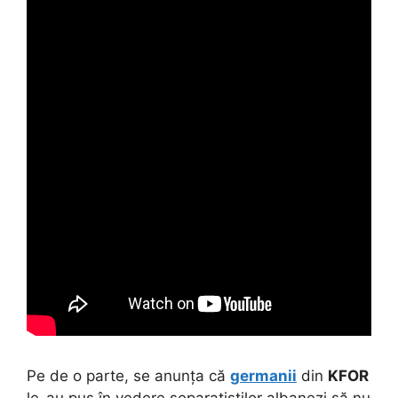
Pe de o parte, se anunța că
germanii
din
KFOR
le-au pus în vedere separatiștilor albanezi să nu