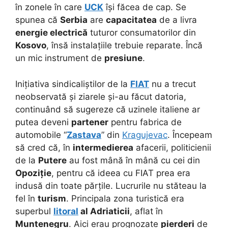
în zonele în care
UCK
își făcea de cap. Se
spunea că
Serbia
are
capacitatea
de a livra
energie electrică
tuturor consumatorilor din
Kosovo
, însă instalațiile trebuie reparate. Încă
un mic instrument de
presiune
.
Inițiativa sindicaliștilor de la
FIAT
nu a trecut
neobservată și ziarele și-au făcut datoria,
continuând să sugereze că uzinele italiene ar
putea deveni
partener
pentru fabrica de
automobile “
Zastava
” din
Kragujevac
. Începeam
să cred că, în
intermedierea
afacerii, politicienii
de la
Putere
au fost mână în mână cu cei din
Opoziție
, pentru că ideea cu FIAT prea era
indusă din toate părțile. Lucrurile nu stăteau la
fel în
turism
. Principala zona turistică era
superbul
litoral
al Adriaticii
, aflat în
Muntenegru
. Aici erau prognozate
pierderi
de