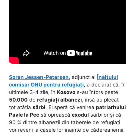
Soren Jessen-Petersen
, adjunct al
Înaltului
comisar ONU pentru refugiați
, a declarat că, în
ultimele 3-4 zile, în
Kosovo
s-au întors peste
50.000
de
refugiați albanezi
, însă au plecat
tot atâția
sârbi
. El speră că venirea
patriarhului
Pavle
la Pec
să oprească
exodul
sârbilor și că
90 % dintre albanezii din taberele de refugiați
vor reveni la casele lor înainte de căderea iernii.