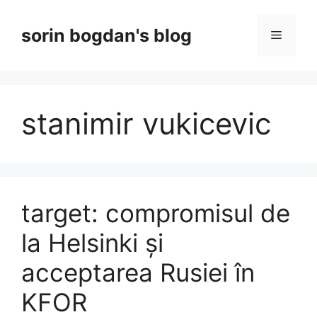
Skip
to
sorin bogdan's blog
Menu
content
stanimir vukicevic
target: compromisul de
la Helsinki și
acceptarea Rusiei în
KFOR