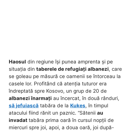
Haosul
din regiune își punea amprenta și pe
situația din
taberele de refugiați albanezi
, care
se goleau pe măsură ce oamenii se întorceau la
casele lor. Profitând că atenția tuturor era
îndreptată spre Kosovo, un grup de 20 de
albanezi înarmați
au încercat, în două rânduri,
să jefuiască
tabăra de la
Kukes
, în timpul
atacului fiind rănit un paznic. “Sătenii
au
invadat
tabăra prima oară în cursul nopții de
miercuri spre joi, apoi, a doua oară, joi după-