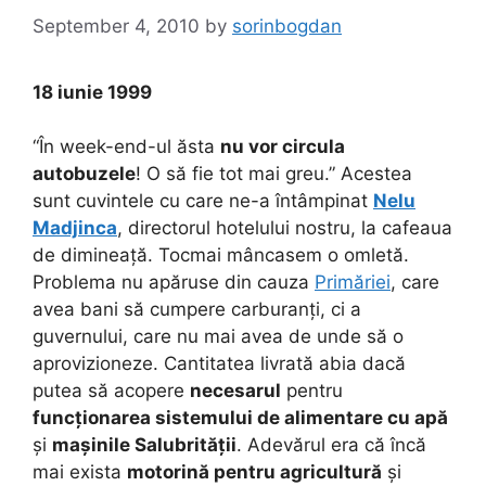
September 4, 2010
by
sorinbogdan
18 iunie 1999
“În week-end-ul ăsta
nu vor circula
autobuzele
! O să fie tot mai greu.” Acestea
sunt cuvintele cu care ne-a întâmpinat
Nelu
Madjinca
, directorul hotelului nostru, la cafeaua
de dimineață. Tocmai mâncasem o omletă.
Problema nu apăruse din cauza
Primăriei
, care
avea bani să cumpere carburanți, ci a
guvernului, care nu mai avea de unde să o
aprovizioneze. Cantitatea livrată abia dacă
putea să acopere
necesarul
pentru
funcționarea sistemului de alimentare cu apă
și
mașinile Salubrității
. Adevărul era că încă
mai exista
motorină pentru agricultură
și