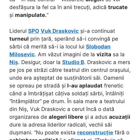
desfășura la fel ca în anii trecuți, adică
trucate
și
manipulate.
”
Liderul
SPO
Vuk Draskovic
și-a continuat
turneul
prin țară, sperând să-i convingă pe
sârbi că merită să-i ia locul lui
Slobodan
Milosevic
. Am văzut imagini de la
vizita
sa la
Niș
. Desigur, doar la
Studio B
. Draskovic a mers
pe jos pe străzi către teatrul din centrul orașului,
unde era așteptat de susținătorii săi. Oamenii
se opreau pe stradă și
l-au aplaudat
frenetic
când a îmbrățișat câțiva soldați sârbi, întâlniți
“întâmplător” pe drum. În sala mare a teatrului
din Niș, Vuk Draskovic a cerut încă o dată
organizarea de
alegeri libere
și a adus
acuzații
dure la adresa liderilor radicali, vechii săi
dușmani. “Nu poate exista
reconstrucție
fără o