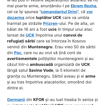
mai poarte arme, anunțându-l pe
Ekrem Rexha
,
cel ce își spunea “
comandantul Drini
“, că
vor
dezarma
orice
luptător UCK
care va umbla
înarmat pe străzile
Prizren
-ului. Pe de alta, un
băiat de 16 ani a fost
ucis
în timpul unui atac
lansat de
UCK
împotriva unui
convoi de
refugiați sârbi
care se întorcea în Kosovo
venind din
Muntenegru
. Erau vreo 50 de sârbi
din
Pec
, care nu au vrut să țină cont de
avertismentele
polițiștilor muntenegreni și au
căzut într-o
ambuscadă
organizată de
UCK
lângă satul
Savine Vode
, la 5 kilometri de
granița cu Muntenegru. Sârbii aveau și ei
arme
și au tras împotriva atacatorilor, omorând doi
dintre ei.
Germanii
din
KFOR
și-au luat treaba în serios și