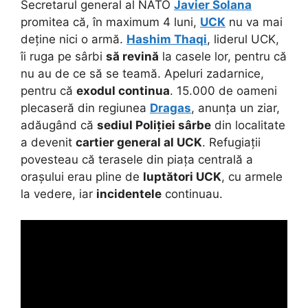
Secretarul general al NATO
Javier Solana
promitea că, în maximum 4 luni,
UCK
nu va mai
deține nici o armă.
Hashim Thaqi
, liderul UCK,
îi ruga pe sârbi
să revină
la casele lor, pentru că
nu au de ce să se teamă. Apeluri zadarnice,
pentru că
exodul continua
. 15.000 de oameni
plecaseră din regiunea
Dragas
, anunța un ziar,
adăugând că
sediul Poliției sârbe
din localitate
a devenit
cartier general al UCK
. Refugiații
povesteau că terasele din piața centrală a
orașului erau pline de
luptători UCK
, cu armele
la vedere, iar
incidentele
continuau.