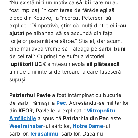
“Nu există nici un motiv ca
sârbii
care nu au
fost implicați în comiterea de fărădelegi să
plece din Kosovo,” a încercat Petersen să
explice. “Dimpotrivă, știm că mulți dintre ei
i-au
ajutat
pe albanezi să se ascundă din fața
forțelor paramilitare sârbe.” Știa el, dar acum,
cine mai avea vreme să-i aleagă pe sârbii
buni
de cei
răi
? Cuprinși de euforia victoriei,
luptătorii UCK
simțeau nevoia
să plătească
anii de umilințe si de teroare la care fuseseră
supuși.
Patriarhul Pavle
a fost întâmpinat cu bucurie
de sârbii rămași la
Pec
. Adresându-se militarilor
din
KFOR
, Pavle le-a explicat: “
Mitropolitul
Amfilohije
a spus că
Patriarhia din Pec
este
Westminster
-ul sârbilor,
Notre Dame
-ul
sârbilor,
Ierusalimul
sârbilor. Dacă nu