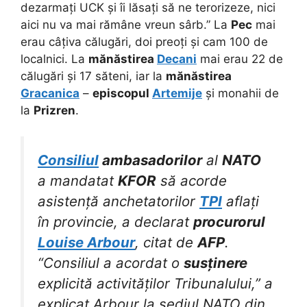
dezarmați UCK și îi lăsați să ne terorizeze, nici
aici nu va mai rămâne vreun sârb.” La
Pec
mai
erau câțiva călugări, doi preoți și cam 100 de
localnici. La
mănăstirea
Decani
mai erau 22 de
călugări și 17 săteni, iar la
mănăstirea
Gracanica
–
episcopul
Artemije
și monahii de
la
Prizren
.
Consiliul
ambasadorilor
al
NATO
a mandatat
KFOR
să acorde
asistență anchetatorilor
TPI
aflați
în provincie, a declarat
procurorul
Louise Arbour
, citat de
AFP
.
“Consiliul a acordat o
susținere
explicită activităților Tribunalului,” a
explicat Arbour la sediul NATO din