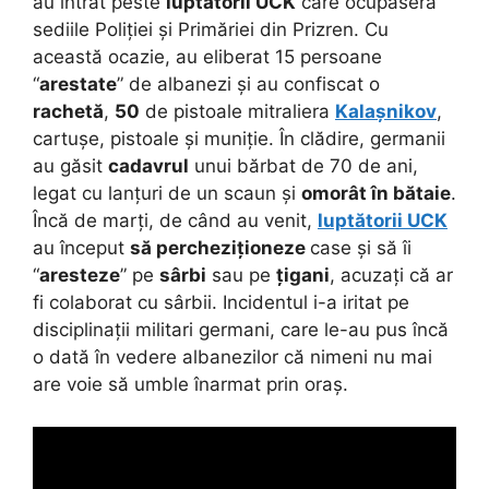
au intrat peste
luptătorii UCK
care ocupaseră
sediile Poliției și Primăriei din Prizren. Cu
această ocazie, au eliberat 15 persoane
“
arestate
” de albanezi și au confiscat o
rachetă
,
50
de pistoale mitraliera
Kalașnikov
,
cartușe, pistoale și muniție. În clădire, germanii
au găsit
cadavrul
unui bărbat de 70 de ani,
legat cu lanțuri de un scaun și
omorât în bătaie
.
Încă de marți, de când au venit,
luptătorii UCK
au început
să percheziționeze
case și să îi
“
aresteze
” pe
sârbi
sau pe
țigani
, acuzați că ar
fi colaborat cu sârbii. Incidentul i-a iritat pe
disciplinații militari germani, care le-au pus încă
o dată în vedere albanezilor că nimeni nu mai
are voie să umble înarmat prin oraș.