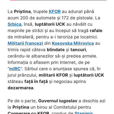
La
Priștina
, trupele
KFOR
au adunat până
acum 200 de automate și 172 de pistoale. La
Srbica
, însă,
luptătorii UCK
au năvălit cu
mașinile pe străzi și au început să tragă
rafale
de mitralieră, pentru a-i teroriza pe localnici.
Militarii francezi
din
Kosovska Mitrovica
au
trimis rapid câteva
blindate
și
tancuri
,
cerându-le albanezilor să-și predea armele.
Informația o aflasem prin Internet, de pe
“
mIRC
“. Sârbul care o anunțase spunea că, în
jurul prânzului,
militarii KFOR
și
luptătorii UCK
stăteau
față în față
și negociau aprins
dezarmarea
.
Pe de o parte,
Guvernul iugoslav
a deschis azi
la
Priștina
un birou al Comitetului pentru
Cooperare cu KFOR
, condus de
Stanimir