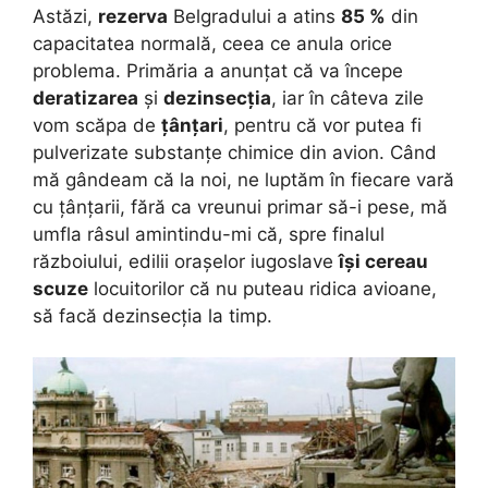
Astăzi,
rezerva
Belgradului a atins
85 %
din
capacitatea normală, ceea ce anula orice
problema. Primăria a anunțat că va începe
deratizarea
și
dezinsecția
, iar în câteva zile
vom scăpa de
țânțari
, pentru că vor putea fi
pulverizate substanțe chimice din avion. Când
mă gândeam că la noi, ne luptăm în fiecare vară
cu țânțarii, fără ca vreunui primar să-i pese, mă
umfla râsul amintindu-mi că, spre finalul
războiului, edilii orașelor iugoslave
își cereau
scuze
locuitorilor că nu puteau ridica avioane,
să facă dezinsecția la timp.