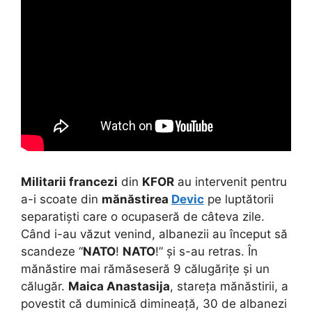
Militarii francezi
din
KFOR
au intervenit pentru
a-i scoate din
mănăstirea
Devic
pe luptătorii
separatiști care o ocupaseră de câteva zile.
Când i-au văzut venind, albanezii au început să
scandeze “
NATO
!
NATO
!” și s-au retras. În
mănăstire mai rămăseseră 9 călugărițe și un
călugăr.
Maica Anastasija
, stareța mănăstirii, a
povestit că duminică dimineață, 30 de albanezi