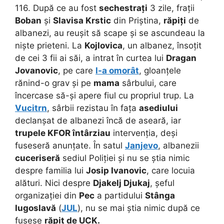
116. După ce au fost
sechestrați
3 zile, frații
Boban
și
Slavisa Krstic
din Priștina,
răpiți
de
albanezi, au reușit să scape și se ascundeau la
niște prieteni. La
Kojlovica
, un albanez, însoțit
de cei 3 fii ai săi, a intrat în curtea lui
Dragan
Jovanovic
, pe care
l-a omorât
, gloanțele
rănind-o grav și pe
mama
sârbului, care
încercase să-și apere fiul cu propriul trup. La
Vucitrn
, sârbii rezistau în fața
asediului
declanșat de albanezi încă de aseară, iar
trupele KFOR întârziau
intervenția, deși
fuseseră anunțate. În satul
Janjevo
, albanezii
cuceriseră
sediul Poliției și nu se știa nimic
despre familia lui
Josip Ivanovic
, care locuia
alături. Nici despre
Djakelj Djukaj
, șeful
organizației din
Pec
a partidului
Stânga
Iugoslavă
(
JUL
), nu se mai știa nimic după ce
fusese
răpit de UCK.