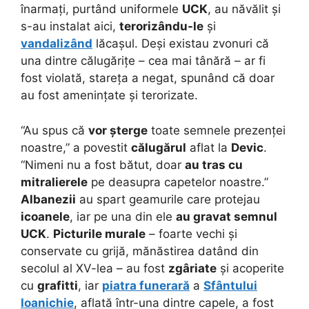
înarmați, purtând uniformele
UCK
, au năvălit și
s-au instalat aici,
terorizându-le
și
vandalizând
lăcașul. Deși existau zvonuri că
una dintre călugărițe – cea mai tânără – ar fi
fost violată, stareța a negat, spunând că doar
au fost amenințate și terorizate.
“Au spus că
vor șterge
toate semnele prezenței
noastre,” a povestit
călugărul
aflat la
Devic
.
“Nimeni nu a fost bătut, doar
au tras cu
mitralierele
pe deasupra capetelor noastre.”
Albanezii
au spart geamurile care protejau
icoanele
, iar pe una din ele
au gravat semnul
UCK
.
Picturile murale
– foarte vechi și
conservate cu grijă, mănăstirea datând din
secolul al XV-lea – au fost
zgâriate
și acoperite
cu
grafitti
, iar
piatra funerară
a
Sfântului
Ioanichie
, aflată într-una dintre capele, a fost