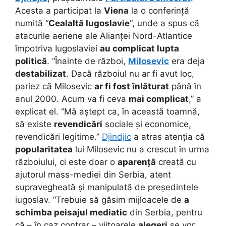
Acesta a participat la
Viena
la o conferință
numită “
Cealaltă Iugoslavie
“, unde a spus că
atacurile aeriene ale Alianței Nord-Atlantice
împotriva Iugoslaviei
au complicat lupta
politică
. “Înainte de război,
Milosevic
era deja
destabilizat
. Dacă războiul nu ar fi avut loc,
pariez că Milosevic
ar fi fost înlăturat
până în
anul 2000. Acum va fi ceva
mai complicat
,” a
explicat el. “Mă aștept ca, în această toamnă,
să existe
revendicări
sociale și economice,
revendicări legitime.”
Djindjic
a atras atenția că
popularitatea
lui Milosevic nu a crescut în urma
războiului, ci este doar o
aparență
creată cu
ajutorul mass-mediei din Serbia, atent
supravegheată și manipulată de președintele
iugoslav. “Trebuie să găsim mijloacele de
a
schimba peisajul mediatic
din Serbia, pentru
că – în caz contrar – viitoarele
alegeri
se vor