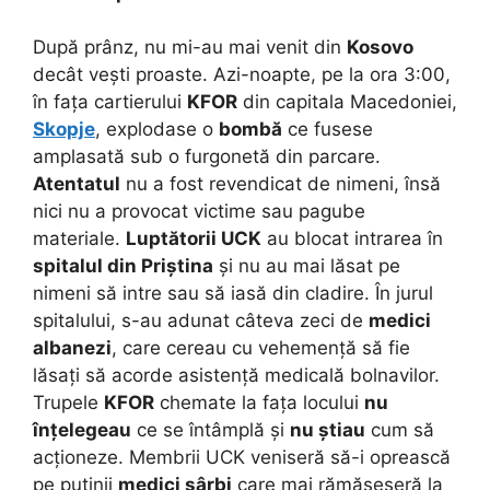
După prânz, nu mi-au mai venit din
Kosovo
decât vești proaste. Azi-noapte, pe la ora 3:00,
în fața cartierului
KFOR
din capitala Macedoniei,
Skopje
, explodase o
bombă
ce fusese
amplasată sub o furgonetă din parcare.
Atentatul
nu a fost revendicat de nimeni, însă
nici nu a provocat victime sau pagube
materiale.
Luptătorii UCK
au blocat intrarea în
spitalul din Priștina
și nu au mai lăsat pe
nimeni să intre sau să iasă din cladire. În jurul
spitalului, s-au adunat câteva zeci de
medici
albanezi
, care cereau cu vehemență să fie
lăsați să acorde asistență medicală bolnavilor.
Trupele
KFOR
chemate la fața locului
nu
înțelegeau
ce se întâmplă și
nu știau
cum să
acționeze. Membrii UCK veniseră să-i oprească
pe puținii
medici sârbi
care mai rămăseseră la