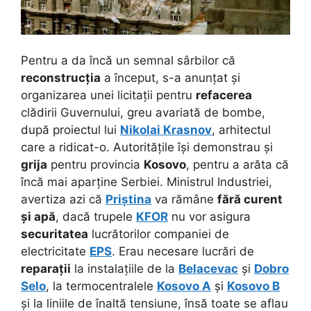
Pentru a da încă un semnal sârbilor că
reconstrucția
a început, s-a anunțat și
organizarea unei licitații pentru
refacerea
clădirii Guvernului, greu avariată de bombe,
după proiectul lui
Nikolai Krasnov
, arhitectul
care a ridicat-o.
Autoritățile își demonstrau și
grija
pentru provincia
Kosovo
, pentru a arăta că
încă mai aparține Serbiei. Ministrul Industriei,
avertiza azi că
Priștina
va rămâne
fără curent
și apă
, dacă trupele
KFOR
nu vor asigura
securitatea
lucrătorilor companiei de
electricitate
EPS
. Erau necesare lucrări de
reparații
la instalațiile de la
Belacevac
și
Dobro
Selo
, la termocentralele
Kosovo A
și
Kosovo B
și la liniile de înaltă tensiune, însă toate se aflau