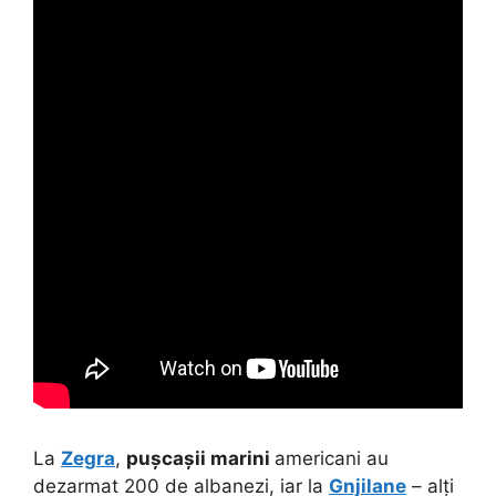
La
Zegra
,
pușcașii marini
americani au
dezarmat 200 de albanezi, iar la
Gnjilane
– alți