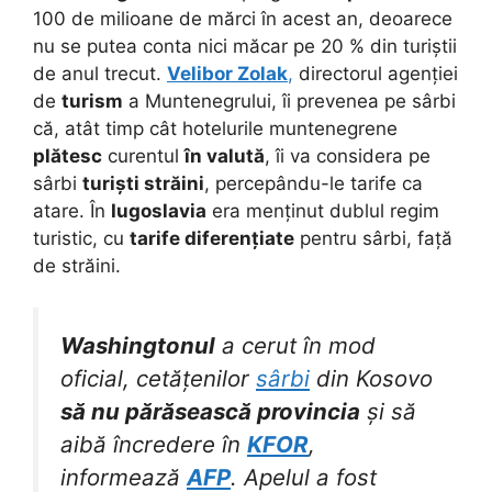
100 de milioane de mărci în acest an, deoarece
nu se putea conta nici măcar pe 20 % din turiștii
de anul trecut.
Velibor Zolak
,
directorul agenției
de
turism
a Muntenegrului, îi prevenea pe sârbi
că, atât timp cât hotelurile muntenegrene
plătesc
curentul
în valută
, îi va considera pe
sârbi
turiști străini
, percepându-le tarife ca
atare. În
Iugoslavia
era menținut dublul regim
turistic, cu
tarife diferențiate
pentru sârbi, față
de străini.
Washingtonul
a cerut în mod
oficial, cetățenilor
sârbi
din Kosovo
să nu părăsească provincia
și să
aibă încredere în
KFOR
,
informează
AFP
. Apelul a fost