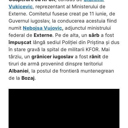
Vukicevic
, reprezentant al Ministerului de
Externe. Comitetul fusese creat pe 11 iunie, de
Guvernul iugoslav, la conducerea acestuia fiind
numit
Nebojsa Vujovic
,
adjunctul ministrului
federal de
Externe
. Pe de alta, un
sârb
a fost
împușcat
lângă sediul Poliției din Priștina și dus
în stare gravă la spital de militarii KFOR. Mai
târziu, un
grănicer iugoslav
a fost
rănit
de
tiruri de armă provenind dinspre teritoriul
Albaniei
, la postul de frontieră muntenegrean
de la
Bozaj
.