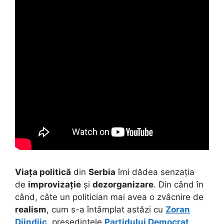
Viața politică
din
Serbia
îmi dădea senzația
de
improvizație
și
dezorganizare
. Din când în
când, câte un politician mai avea o zvâcnire de
realism
, cum s-a întâmplat astăzi cu
Zoran
Djindjic
, președintele
Partidului Democrat
.