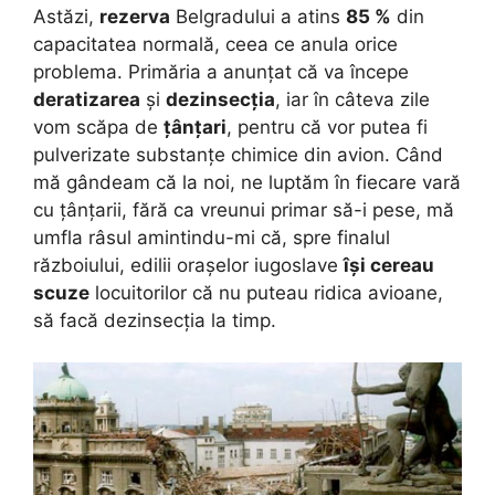
Astăzi,
rezerva
Belgradului a atins
85 %
din
capacitatea normală, ceea ce anula orice
problema. Primăria a anunțat că va începe
deratizarea
și
dezinsecția
, iar în câteva zile
vom scăpa de
țânțari
, pentru că vor putea fi
pulverizate substanțe chimice din avion. Când
mă gândeam că la noi, ne luptăm în fiecare vară
cu țânțarii, fără ca vreunui primar să-i pese, mă
umfla râsul amintindu-mi că, spre finalul
războiului, edilii orașelor iugoslave
își cereau
scuze
locuitorilor că nu puteau ridica avioane,
să facă dezinsecția la timp.