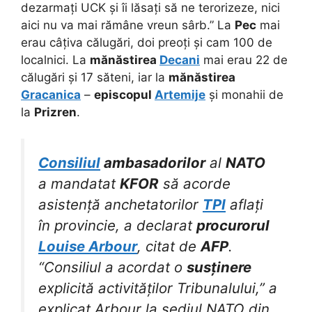
dezarmați UCK și îi lăsați să ne terorizeze, nici
aici nu va mai rămâne vreun sârb.” La
Pec
mai
erau câțiva călugări, doi preoți și cam 100 de
localnici. La
mănăstirea
Decani
mai erau 22 de
călugări și 17 săteni, iar la
mănăstirea
Gracanica
–
episcopul
Artemije
și monahii de
la
Prizren
.
Consiliul
ambasadorilor
al
NATO
a mandatat
KFOR
să acorde
asistență anchetatorilor
TPI
aflați
în provincie, a declarat
procurorul
Louise Arbour
, citat de
AFP
.
“Consiliul a acordat o
susținere
explicită activităților Tribunalului,” a
explicat Arbour la sediul NATO din