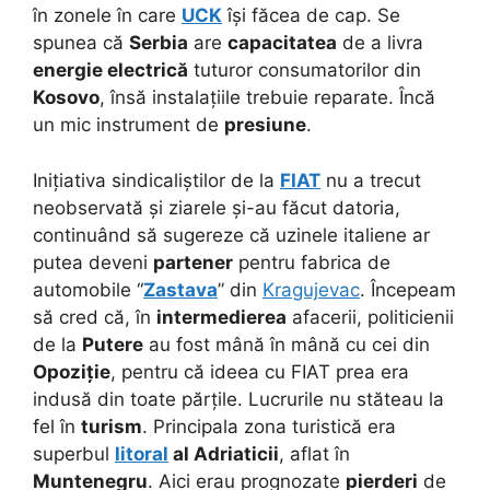
în zonele în care
UCK
își făcea de cap. Se
spunea că
Serbia
are
capacitatea
de a livra
energie electrică
tuturor consumatorilor din
Kosovo
, însă instalațiile trebuie reparate. Încă
un mic instrument de
presiune
.
Inițiativa sindicaliștilor de la
FIAT
nu a trecut
neobservată și ziarele și-au făcut datoria,
continuând să sugereze că uzinele italiene ar
putea deveni
partener
pentru fabrica de
automobile “
Zastava
” din
Kragujevac
. Începeam
să cred că, în
intermedierea
afacerii, politicienii
de la
Putere
au fost mână în mână cu cei din
Opoziție
, pentru că ideea cu FIAT prea era
indusă din toate părțile. Lucrurile nu stăteau la
fel în
turism
. Principala zona turistică era
superbul
litoral
al Adriaticii
, aflat în
Muntenegru
. Aici erau prognozate
pierderi
de