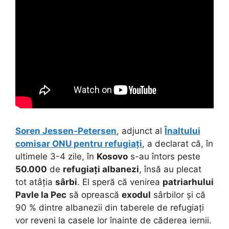
Soren Jessen-Petersen
, adjunct al
Înaltului
comisar ONU pentru refugiați
, a declarat că, în
ultimele 3-4 zile, în
Kosovo
s-au întors peste
50.000
de
refugiați albanezi
, însă au plecat
tot atâția
sârbi
. El speră că venirea
patriarhului
Pavle
la Pec
să oprească
exodul
sârbilor și că
90 % dintre albanezii din taberele de refugiați
vor reveni la casele lor înainte de căderea iernii.