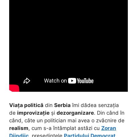
Viața politică
din
Serbia
îmi dădea senzația
de
improvizație
și
dezorganizare
. Din când în
când, câte un politician mai avea o zvâcnire de
realism
, cum s-a întâmplat astăzi cu
Zoran
Djindjic
, președintele
Partidului Democrat
.