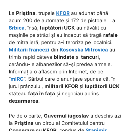
La
Priștina
, trupele
KFOR
au adunat până
acum 200 de automate și 172 de pistoale. La
Srbica
, însă,
luptătorii UCK
au năvălit cu
mașinile pe străzi și au început să tragă
rafale
de mitralieră, pentru a-i teroriza pe localnici.
Militarii francezi
din
Kosovska Mitrovica
au
trimis rapid câteva
blindate
și
tancuri
,
cerându-le albanezilor să-și predea armele.
Informația o aflasem prin Internet, de pe
“
mIRC
“. Sârbul care o anunțase spunea că, în
jurul prânzului,
militarii KFOR
și
luptătorii UCK
stăteau
față în față
și negociau aprins
dezarmarea
.
Pe de o parte,
Guvernul iugoslav
a deschis azi
la
Priștina
un birou al Comitetului pentru
Cooperare cu KFOR
, condus de
Stanimir