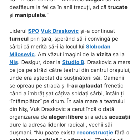
desfășura la fel ca în anii trecuți, adică
trucate
și
manipulate.
”
Liderul
SPO
Vuk Draskovic
și-a continuat
turneul
prin țară, sperând să-i convingă pe
sârbi că merită să-i ia locul lui
Slobodan
Milosevic
. Am văzut imagini de la
vizita
sa la
Niș
. Desigur, doar la
Studio B
. Draskovic a mers
pe jos pe străzi către teatrul din centrul orașului,
unde era așteptat de susținătorii săi. Oamenii
se opreau pe stradă și
l-au aplaudat
frenetic
când a îmbrățișat câțiva soldați sârbi, întâlniți
“întâmplător” pe drum. În sala mare a teatrului
din Niș, Vuk Draskovic a cerut încă o dată
organizarea de
alegeri libere
și a adus
acuzații
dure la adresa liderilor radicali, vechii săi
dușmani. “Nu poate exista
reconstrucție
fără o