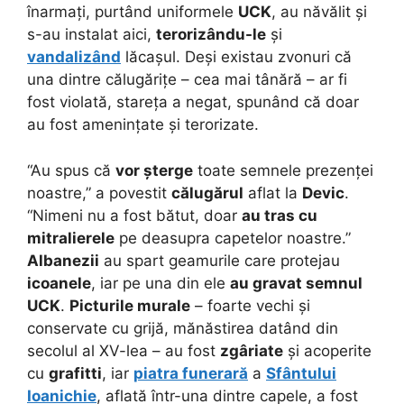
înarmați, purtând uniformele
UCK
, au năvălit și
s-au instalat aici,
terorizându-le
și
vandalizând
lăcașul. Deși existau zvonuri că
una dintre călugărițe – cea mai tânără – ar fi
fost violată, stareța a negat, spunând că doar
au fost amenințate și terorizate.
“Au spus că
vor șterge
toate semnele prezenței
noastre,” a povestit
călugărul
aflat la
Devic
.
“Nimeni nu a fost bătut, doar
au tras cu
mitralierele
pe deasupra capetelor noastre.”
Albanezii
au spart geamurile care protejau
icoanele
, iar pe una din ele
au gravat semnul
UCK
.
Picturile murale
– foarte vechi și
conservate cu grijă, mănăstirea datând din
secolul al XV-lea – au fost
zgâriate
și acoperite
cu
grafitti
, iar
piatra funerară
a
Sfântului
Ioanichie
, aflată într-una dintre capele, a fost