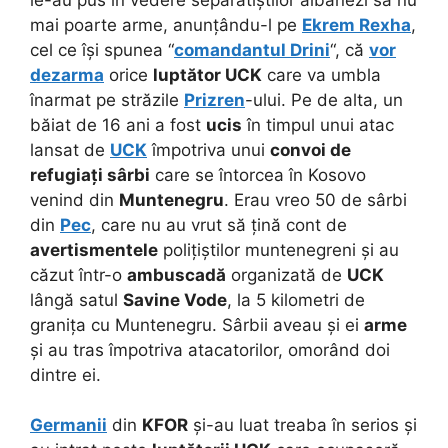
mai poarte arme, anunțându-l pe
Ekrem Rexha
,
cel ce își spunea “
comandantul Drini
“, că
vor
dezarma
orice
luptător UCK
care va umbla
înarmat pe străzile
Prizren
-ului. Pe de alta, un
băiat de 16 ani a fost
ucis
în timpul unui atac
lansat de
UCK
împotriva unui
convoi de
refugiați sârbi
care se întorcea în Kosovo
venind din
Muntenegru
. Erau vreo 50 de sârbi
din
Pec
, care nu au vrut să țină cont de
avertismentele
polițiștilor muntenegreni și au
căzut într-o
ambuscadă
organizată de
UCK
lângă satul
Savine Vode
, la 5 kilometri de
granița cu Muntenegru. Sârbii aveau și ei
arme
și au tras împotriva atacatorilor, omorând doi
dintre ei.
Germanii
din
KFOR
și-au luat treaba în serios și