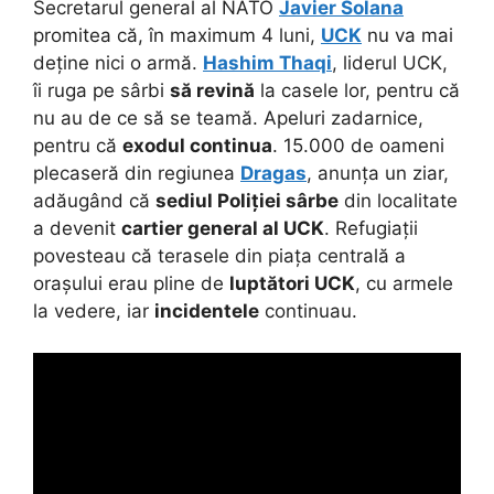
Secretarul general al NATO
Javier Solana
promitea că, în maximum 4 luni,
UCK
nu va mai
deține nici o armă.
Hashim Thaqi
, liderul UCK,
îi ruga pe sârbi
să revină
la casele lor, pentru că
nu au de ce să se teamă. Apeluri zadarnice,
pentru că
exodul continua
. 15.000 de oameni
plecaseră din regiunea
Dragas
, anunța un ziar,
adăugând că
sediul Poliției sârbe
din localitate
a devenit
cartier general al UCK
. Refugiații
povesteau că terasele din piața centrală a
orașului erau pline de
luptători UCK
, cu armele
la vedere, iar
incidentele
continuau.