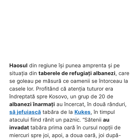
Haosul
din regiune își punea amprenta și pe
situația din
taberele de refugiați albanezi
, care
se goleau pe măsură ce oamenii se întorceau la
casele lor. Profitând că atenția tuturor era
îndreptată spre Kosovo, un grup de 20 de
albanezi înarmați
au încercat, în două rânduri,
să jefuiască
tabăra de la
Kukes
, în timpul
atacului fiind rănit un paznic. “Sătenii
au
invadat
tabăra prima oară în cursul nopții de
miercuri spre joi, apoi, a doua oară, joi după-