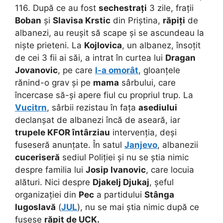
116. După ce au fost
sechestrați
3 zile, frații
Boban
și
Slavisa Krstic
din Priștina,
răpiți
de
albanezi, au reușit să scape și se ascundeau la
niște prieteni. La
Kojlovica
, un albanez, însoțit
de cei 3 fii ai săi, a intrat în curtea lui
Dragan
Jovanovic
, pe care
l-a omorât
, gloanțele
rănind-o grav și pe
mama
sârbului, care
încercase să-și apere fiul cu propriul trup. La
Vucitrn
, sârbii rezistau în fața
asediului
declanșat de albanezi încă de aseară, iar
trupele KFOR întârziau
intervenția, deși
fuseseră anunțate. În satul
Janjevo
, albanezii
cuceriseră
sediul Poliției și nu se știa nimic
despre familia lui
Josip Ivanovic
, care locuia
alături. Nici despre
Djakelj Djukaj
, șeful
organizației din
Pec
a partidului
Stânga
Iugoslavă
(
JUL
), nu se mai știa nimic după ce
fusese
răpit de UCK.