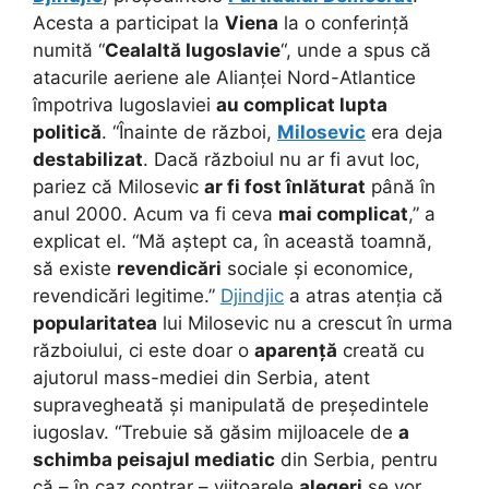
Acesta a participat la
Viena
la o conferință
numită “
Cealaltă Iugoslavie
“, unde a spus că
atacurile aeriene ale Alianței Nord-Atlantice
împotriva Iugoslaviei
au complicat lupta
politică
. “Înainte de război,
Milosevic
era deja
destabilizat
. Dacă războiul nu ar fi avut loc,
pariez că Milosevic
ar fi fost înlăturat
până în
anul 2000. Acum va fi ceva
mai complicat
,” a
explicat el. “Mă aștept ca, în această toamnă,
să existe
revendicări
sociale și economice,
revendicări legitime.”
Djindjic
a atras atenția că
popularitatea
lui Milosevic nu a crescut în urma
războiului, ci este doar o
aparență
creată cu
ajutorul mass-mediei din Serbia, atent
supravegheată și manipulată de președintele
iugoslav. “Trebuie să găsim mijloacele de
a
schimba peisajul mediatic
din Serbia, pentru
că – în caz contrar – viitoarele
alegeri
se vor