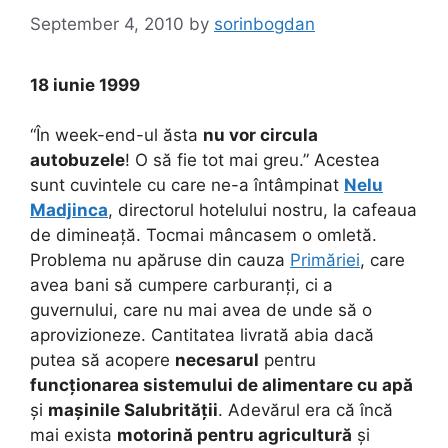
September 4, 2010
by
sorinbogdan
18 iunie 1999
“În week-end-ul ăsta
nu vor circula
autobuzele
! O să fie tot mai greu.” Acestea
sunt cuvintele cu care ne-a întâmpinat
Nelu
Madjinca
, directorul hotelului nostru, la cafeaua
de dimineață. Tocmai mâncasem o omletă.
Problema nu apăruse din cauza
Primăriei
, care
avea bani să cumpere carburanți, ci a
guvernului, care nu mai avea de unde să o
aprovizioneze. Cantitatea livrată abia dacă
putea să acopere
necesarul
pentru
funcționarea sistemului de alimentare cu apă
și
mașinile Salubrității
. Adevărul era că încă
mai exista
motorină pentru agricultură
și