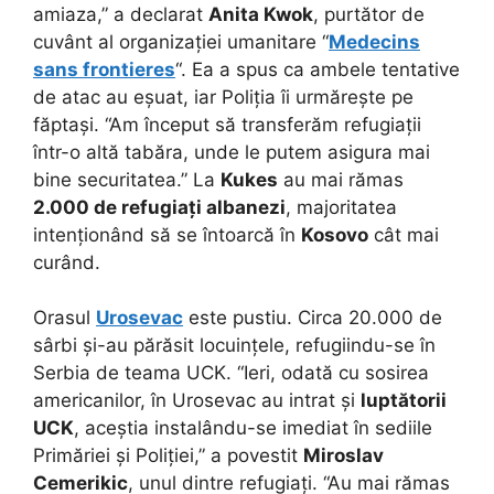
amiaza,” a declarat
Anita Kwok
, purtător de
cuvânt al organizației umanitare “
Medecins
sans frontieres
“. Ea a spus ca ambele tentative
de atac au eșuat, iar Poliția îi urmărește pe
făptași. “Am început să transferăm refugiații
într-o altă tabăra, unde le putem asigura mai
bine securitatea.” La
Kukes
au mai rămas
2.000 de refugiați albanezi
, majoritatea
intenționând să se întoarcă în
Kosovo
cât mai
curând.
Orasul
Urosevac
este pustiu. Circa 20.000 de
sârbi și-au părăsit locuințele, refugiindu-se în
Serbia de teama UCK. “Ieri, odată cu sosirea
americanilor, în Urosevac au intrat și
luptătorii
UCK
, aceștia instalându-se imediat în sediile
Primăriei și Poliției,” a povestit
Miroslav
Cemerikic
, unul dintre refugiați. “Au mai rămas