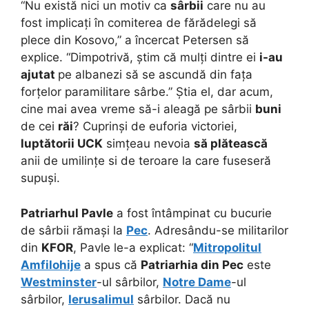
“Nu există nici un motiv ca
sârbii
care nu au
fost implicați în comiterea de fărădelegi să
plece din Kosovo,” a încercat Petersen să
explice. “Dimpotrivă, știm că mulți dintre ei
i-au
ajutat
pe albanezi să se ascundă din fața
forțelor paramilitare sârbe.” Știa el, dar acum,
cine mai avea vreme să-i aleagă pe sârbii
buni
de cei
răi
? Cuprinși de euforia victoriei,
luptătorii UCK
simțeau nevoia
să plătească
anii de umilințe si de teroare la care fuseseră
supuși.
Patriarhul Pavle
a fost întâmpinat cu bucurie
de sârbii rămași la
Pec
. Adresându-se militarilor
din
KFOR
, Pavle le-a explicat: “
Mitropolitul
Amfilohije
a spus că
Patriarhia din Pec
este
Westminster
-ul sârbilor,
Notre Dame
-ul
sârbilor,
Ierusalimul
sârbilor. Dacă nu