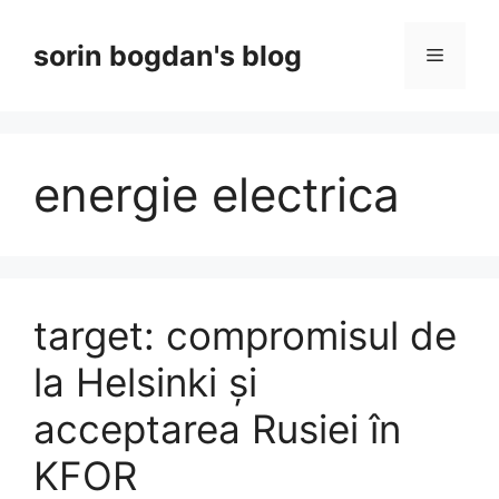
Skip
to
sorin bogdan's blog
Menu
content
energie electrica
target: compromisul de
la Helsinki și
acceptarea Rusiei în
KFOR