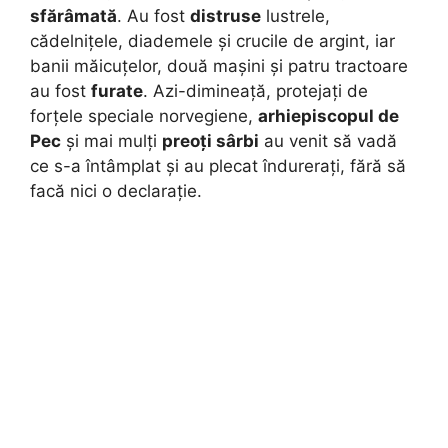
sfărâmată
. Au fost
distruse
lustrele,
cădelnițele, diademele și crucile de argint, iar
banii măicuțelor, două mașini și patru tractoare
au fost
furate
. Azi-dimineață, protejați de
forțele speciale norvegiene,
arhiepiscopul de
Pec
și mai mulți
preoți sârbi
au venit să vadă
ce s-a întâmplat și au plecat îndurerați, fără să
facă nici o declarație.