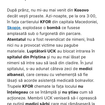
După prânz, nu mi-au mai venit din
Kosovo
decât vești proaste. Azi-noapte, pe la ora 3:00,
în fața cartierului
KFOR
din capitala Macedoniei,
Skopje
, explodase o
bombă
ce fusese
amplasată sub o furgonetă din parcare.
Atentatul
nu a fost revendicat de nimeni, însă
nici nu a provocat victime sau pagube
materiale.
Luptătorii UCK
au blocat intrarea în
spitalul din Priștina
și nu au mai lăsat pe
nimeni să intre sau să iasă din cladire. În jurul
spitalului, s-au adunat câteva zeci de
medici
albanezi
, care cereau cu vehemență să fie
lăsați să acorde asistență medicală bolnavilor.
Trupele
KFOR
chemate la fața locului
nu
înțelegeau
ce se întâmplă și
nu știau
cum să
acționeze. Membrii UCK veniseră să-i oprească
pe puținii
medici sârbi
care mai rămăseseră la