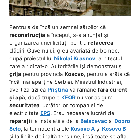
Pentru a da încă un semnal sârbilor că
reconstrucția
a început, s-a anunțat și
organizarea unei licitații pentru
refacerea
clădirii Guvernului, greu avariată de bombe,
după proiectul lui
Nikolai Krasnov
, arhitectul
care a ridicat-o.
Autoritățile își demonstrau și
grija
pentru provincia
Kosovo
, pentru a arăta că
încă mai aparține Serbiei. Ministrul Industriei,
avertiza azi că
Priștina
va rămâne
fără curent
și apă
, dacă trupele
KFOR
nu vor asigura
securitatea
lucrătorilor companiei de
electricitate
EPS
. Erau necesare lucrări de
reparații
la instalațiile de la
Belacevac
și
Dobro
Selo
, la termocentralele
Kosovo A
și
Kosovo B
și la liniile de înaltă tensiune, însă toate se aflau