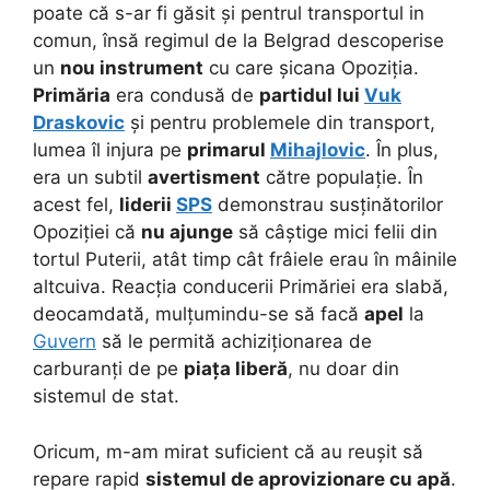
poate că s-ar fi găsit și pentrul transportul in
comun, însă regimul de la Belgrad descoperise
un
nou instrument
cu care șicana Opoziția.
Primăria
era condusă de
partidul lui
Vuk
Draskovic
și pentru problemele din transport,
lumea îl injura pe
primarul
Mihajlovic
. În plus,
era un subtil
avertisment
către populație. În
acest fel,
liderii
SPS
demonstrau susținătorilor
Opoziției că
nu ajunge
să câștige mici felii din
tortul Puterii, atât timp cât frâiele erau în mâinile
altcuiva. Reacția conducerii Primăriei era slabă,
deocamdată, mulțumindu-se să facă
apel
la
Guvern
să le permită achiziționarea de
carburanți de pe
piața liberă
, nu doar din
sistemul de stat.
Oricum, m-am mirat suficient că au reușit să
repare rapid
sistemul de aprovizionare cu apă
.