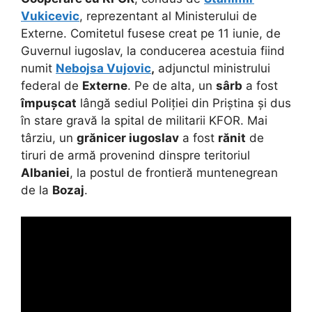
Vukicevic
, reprezentant al Ministerului de
Externe. Comitetul fusese creat pe 11 iunie, de
Guvernul iugoslav, la conducerea acestuia fiind
numit
Nebojsa Vujovic
,
adjunctul ministrului
federal de
Externe
. Pe de alta, un
sârb
a fost
împușcat
lângă sediul Poliției din Priștina și dus
în stare gravă la spital de militarii KFOR. Mai
târziu, un
grănicer iugoslav
a fost
rănit
de
tiruri de armă provenind dinspre teritoriul
Albaniei
, la postul de frontieră muntenegrean
de la
Bozaj
.