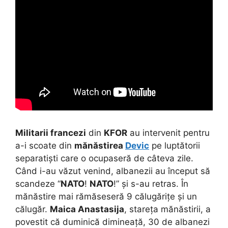
Militarii francezi
din
KFOR
au intervenit pentru
a-i scoate din
mănăstirea
Devic
pe luptătorii
separatiști care o ocupaseră de câteva zile.
Când i-au văzut venind, albanezii au început să
scandeze “
NATO
!
NATO
!” și s-au retras. În
mănăstire mai rămăseseră 9 călugărițe și un
călugăr.
Maica Anastasija
, stareța mănăstirii, a
povestit că duminică dimineață, 30 de albanezi