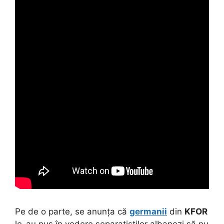
Pe de o parte, se anunța că
germanii
din
KFOR
le-au pus în vedere separatiștilor albanezi să nu