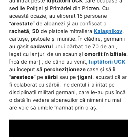
au intrat peste
luptătorii UCK
care ocupaseră
sediile Poliției și Primăriei din Prizren. Cu
această ocazie, au eliberat 15 persoane
“
arestate
” de albanezi și au confiscat o
rachetă
,
50
de pistoale mitraliera
Kalașnikov
,
cartușe, pistoale și muniție. În clădire, germanii
au găsit
cadavrul
unui bărbat de 70 de ani,
legat cu lanțuri de un scaun și
omorât în bătaie
.
Încă de marți, de când au venit,
luptătorii UCK
au început
să percheziționeze
case și să îi
“
aresteze
” pe
sârbi
sau pe
țigani
, acuzați că ar
fi colaborat cu sârbii. Incidentul i-a iritat pe
disciplinații militari germani, care le-au pus încă
o dată în vedere albanezilor că nimeni nu mai
are voie să umble înarmat prin oraș.