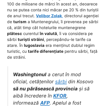
100 de milioane de mărci în acest an, deoarece
nu se putea conta nici măcar pe 20 % din turiștii
de anul trecut.
Velibor Zolak
,
directorul agenției
de
turism
a Muntenegrului, îi prevenea pe sârbi
că, atât timp cât hotelurile muntenegrene
plătesc
curentul
în valută
, îi va considera pe
sârbi
turiști străini
, percepându-le tarife ca
atare. În
Iugoslavia
era menținut dublul regim
turistic, cu
tarife diferențiate
pentru sârbi, față
de străini.
Washingtonul
a cerut în mod
oficial, cetățenilor
sârbi
din Kosovo
să nu părăsească provincia
și să
aibă încredere în
KFOR
,
informează
AFP
. Apelul a fost