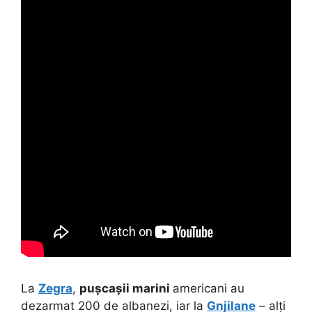
La
Zegra
,
pușcașii marini
americani au
dezarmat 200 de albanezi, iar la
Gnjilane
– alți