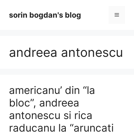
Skip
to
sorin bogdan's blog
Menu
content
andreea antonescu
americanu’ din “la
bloc”, andreea
antonescu si rica
raducanu la “aruncati