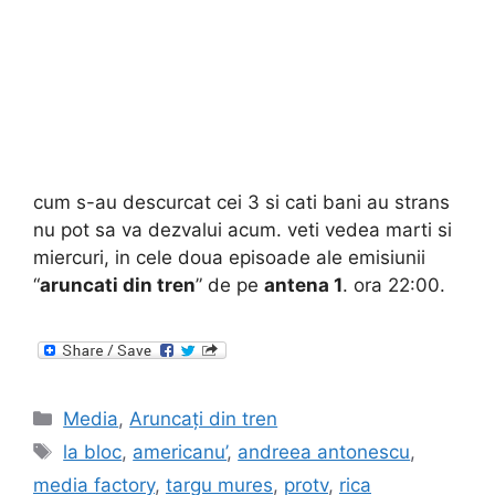
cum s-au descurcat cei 3 si cati bani au strans
nu pot sa va dezvalui acum. veti vedea marti si
miercuri, in cele doua episoade ale emisiunii
“
aruncati din tren
” de pe
antena 1
. ora 22:00.
Categories
Media
,
Aruncați din tren
Tags
la bloc
,
americanu’
,
andreea antonescu
,
media factory
,
targu mures
,
protv
,
rica