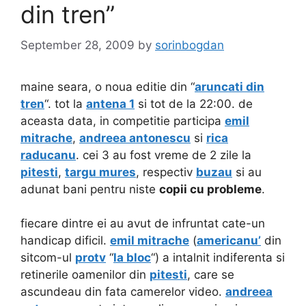
din tren”
September 28, 2009
by
sorinbogdan
maine seara, o noua editie din “
aruncati din
tren
“. tot la
antena 1
si tot de la 22:00. de
aceasta data, in competitie participa
emil
mitrache
,
andreea antonescu
si
rica
raducanu
. cei 3 au fost vreme de 2 zile la
pitesti
,
targu mures
, respectiv
buzau
si au
adunat bani pentru niste
copii cu probleme
.
fiecare dintre ei au avut de infruntat cate-un
handicap dificil.
emil mitrache
(
americanu’
din
sitcom-ul
protv
“
la bloc
“) a intalnit indiferenta si
retinerile oamenilor din
pitesti
, care se
ascundeau din fata camerelor video.
andreea