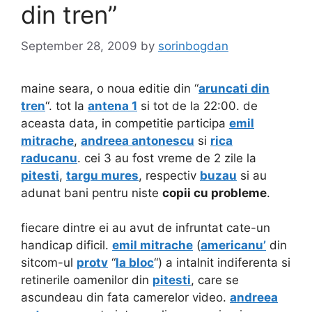
din tren”
September 28, 2009
by
sorinbogdan
maine seara, o noua editie din “
aruncati din
tren
“. tot la
antena 1
si tot de la 22:00. de
aceasta data, in competitie participa
emil
mitrache
,
andreea antonescu
si
rica
raducanu
. cei 3 au fost vreme de 2 zile la
pitesti
,
targu mures
, respectiv
buzau
si au
adunat bani pentru niste
copii cu probleme
.
fiecare dintre ei au avut de infruntat cate-un
handicap dificil.
emil mitrache
(
americanu’
din
sitcom-ul
protv
“
la bloc
“) a intalnit indiferenta si
retinerile oamenilor din
pitesti
, care se
ascundeau din fata camerelor video.
andreea