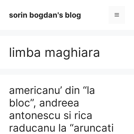
Skip
to
sorin bogdan's blog
Menu
content
limba maghiara
americanu’ din “la
bloc”, andreea
antonescu si rica
raducanu la “aruncati