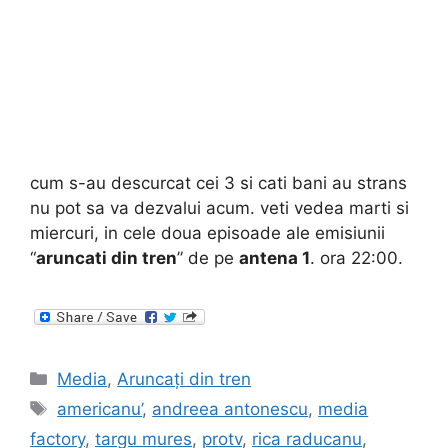
cum s-au descurcat cei 3 si cati bani au strans
nu pot sa va dezvalui acum. veti vedea marti si
miercuri, in cele doua episoade ale emisiunii
“
aruncati din tren
” de pe
antena 1
. ora 22:00.
Categories
Media
,
Aruncați din tren
Tags
americanu’
,
andreea antonescu
,
media
factory
,
targu mures
,
protv
,
rica raducanu
,