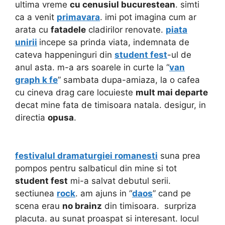
ultima vreme
cu cenusiul bucurestean
. simti
ca a venit
primavara
. imi pot imagina cum ar
arata cu
fatadele
cladirilor renovate.
piata
unirii
incepe sa prinda viata, indemnata de
cateva happeninguri din
student fest
-ul de
anul asta. m-a ars soarele in curte la “
van
graph k fe
” sambata dupa-amiaza, la o cafea
cu cineva drag care locuieste
mult mai departe
decat mine fata de timisoara natala. desigur, in
directia
opusa
.
festivalul dramaturgiei romanesti
suna prea
pompos pentru salbaticul din mine si tot
student fest
mi-a salvat debutul serii.
sectiunea
rock
. am ajuns in “
daos
” cand pe
scena
erau
no brainz
din timisoara. surpriza
placuta. au sunat proaspat si interesant. locul