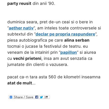
party reusit
din anii ’90.
duminica seara, pret de-un ceai si o bere in
“
aether nativ
“, am inteles toate controversele si
subtextul din “
declar pe propria raspundere
“,
piesa autobiografica pe care
alina serban
tocmai o jucase la festivalul de teatru. eu
veneam de la intalniri prin “
papillon
” si aiurea
cu
vechi prieteni
, insa am avut senzatia ca
jumatate din clienti o vazusera.
pacat ca-n tara asta 560 de kilometri inseamna
atat de mult
…