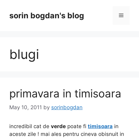
Skip
to
sorin bogdan's blog
Menu
content
blugi
primavara in timisoara
May 10, 2011
by
sorinbogdan
incredibil cat de
verde
poate fi
timisoara
in
aceste zile ! mai ales pentru cineva obisnuit in