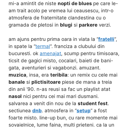
mi-a amintit de niste
nopti de blues
pe care le-
am trait acolo pe vremea lui ceausescu, intr-o
atmosfera de fraternitate clandestina cu o
gramada de pletosi in
blugi
si
parkere
verzi.
am ajuns pentru prima oara in viata la “
fratelli
“,
in spate la “
termal
“. franciza a clubului din
bucuresti. ok
amenajat
, scump pentru timisoara,
ticsit de gagici misto, cocalari, baieti de bani-
gata, aventurieri si vagabonzi. amuzant.
muzica
, insa, era
teribila
: un remix cu cele mai
banale
si
plictisitoare
piese de mana a treia
din anii ’90. n-as reusi sa fac un playlist atat
nasol
nici pentru cei mai mari dusmani.
salvarea a venit din nou de la
student fest
.
sectiunea
dnb
. atmosfera in “
setup
” a fost
foarte misto. line-up bun, cu rare momente mai
sovaielnice, lume faina, multi prieteni. ca la un