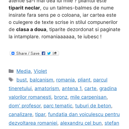
atentie sa-i mai dea lui mile ? pliantul este
tiparit neclar
, cu un talmes-balmes de nume
insirate fara sens pe o coloana, iar cartea este
o culegere de texte scrise in stilul compunerilor
de
clasa a doua
, tiparite dezordonat si paginate
la intamplare. romaniaaaaaa, te iubesc !
Categories
Media
,
Violet
Tags
bust
,
balcanism
,
romania
,
pliant
,
parcul
tineretului
,
amatorism
,
antena 1
,
carte
,
gradina
valorilor romanesti
,
bronz
,
mile carpenisan
,
dom' profesor
,
parc tematic
,
tuburi de beton
,
canalizare
,
tipar
,
fundatia dan voiculescu pentru
dezvoltarea romaniei
,
alexandru cel bun
,
stefan