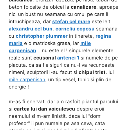
beton folosite de obicei la
canalizare
. aproape
nici un bust nu seamana cu omul pe care il
intruchipeaza, dar
stefan cel mare
este leit
alexandru cel bun
.
corneliu coposu
seamana
cu
christopher plummer
in tinerete,
regina
maria
e o matrioska grasa, iar
mile
carpenisan
… nu este el ! singurele elemente
reale sunt
ecusonul
antenei 1
si numele de pe
placuta. ca sa fie siguri ca nu-l va recunoaste
nimeni, sculptorii i-au facut si
chipul trist
. lui
mile carpenisan
, un tip vesel, tonic si plin de
energie !
m-as fi enervat, dar am rasfoit pliantul parcului
si
cartea lui dan voiculescu
despre eroii
neamului si m-am linistit. daca lui “dom’
profesor” ii pun numele pe asa ceva, cata