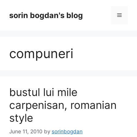
Skip
to
sorin bogdan's blog
Menu
content
compuneri
bustul lui mile
carpenisan, romanian
style
June 11, 2010
by
sorinbogdan