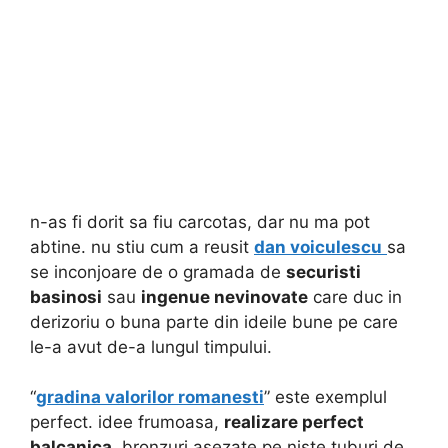
n-as fi dorit sa fiu carcotas, dar nu ma pot
abtine. nu stiu cum a reusit
dan voiculescu
sa
se inconjoare de o gramada de
securisti
basinosi
sau
ingenue nevinovate
care duc in
derizoriu o buna parte din ideile bune pe care
le-a avut de-a lungul timpului.
“
gradina valorilor romanesti
” este exemplul
perfect. idee frumoasa,
realizare perfect
balcanica
. bronzuri asezate pe niste tuburi de