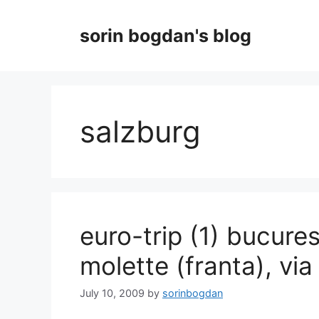
Skip
to
sorin bogdan's blog
content
salzburg
euro-trip (1) bucurest
molette (franta), via
July 10, 2009
by
sorinbogdan