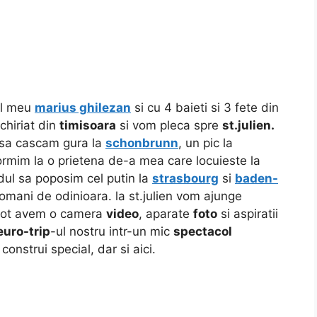
ul meu
marius ghilezan
si cu 4 baieti si 3 fete din
chiriat din
timisoara
si vom pleca spre
st.julien.
 sa cascam gura la
schonbrunn
, un pic la
dormim la o prietena de-a mea care locuieste la
dul sa poposim cel putin la
strasbourg
si
baden-
romani de odinioara. la st.julien vom ajunge
 tot avem o camera
video
, aparate
foto
si aspiratii
euro-trip
-ul nostru intr-un mic
spectacol
onstrui special, dar si aici.