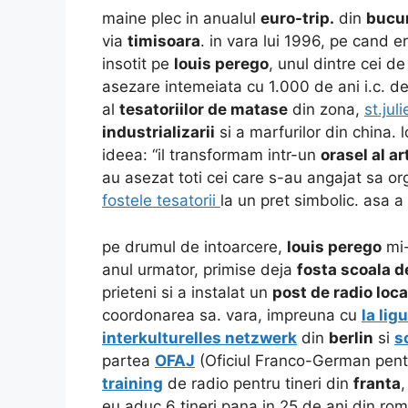
maine plec in anualul
euro-trip.
din
bucur
via
timisoara
. in vara lui 1996, pe cand 
insotit pe
louis perego
, unul dintre cei d
asezare intemeiata cu 1.000 de ani i.c. d
al
tesatoriilor de matase
din zona,
st.jul
industrializarii
si a marfurilor din china. l
ideea: “il transformam intr-un
orasel al ar
au asezat toti cei care s-au angajat sa o
fostele tesatorii
la un pret simbolic. asa a
pe drumul de intoarcere,
louis perego
mi-
anul urmator, primise deja
fosta scoala d
prieteni si a instalat un
post de radio loca
coordonarea sa. vara, impreuna cu
la lig
interkulturelles netzwerk
din
berlin
si
s
partea
OFAJ
(Oficiul Franco-German pentru
training
de radio pentru tineri din
franta
eu aduc 6 tineri pana in 25 de ani din roma