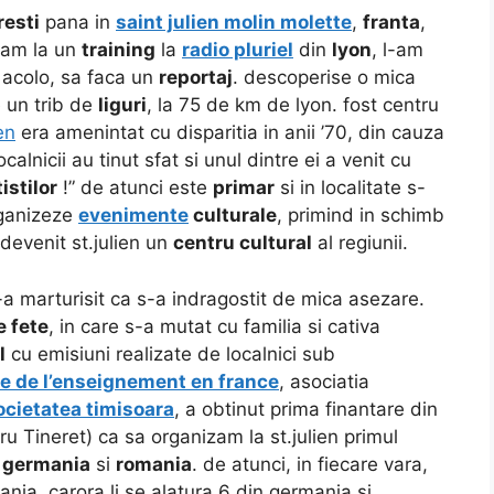
esti
pana in
saint julien molin molette
,
franta
,
eram la un
training
la
radio pluriel
din
lyon
, l-am
e acolo, sa faca un
reportaj
. descoperise o mica
e un trib de
liguri
, la 75 de km de lyon. fost centru
ien
era amenintat cu disparitia in anii ’70, din cauza
ocalnicii au tinut sfat si unul dintre ei a venit cu
tistilor
!” de atunci este
primar
si in localitate s-
rganizeze
evenimente
culturale
, primind in schimb
 devenit st.julien un
centru cultural
al regiunii.
a marturisit ca s-a indragostit de mica asezare.
e fete
, in care s-a mutat cu familia si cativa
l
cu emisiuni realizate de localnici sub
ue de l’enseignement en france
, asociatia
ocietatea timisoara
, a obtinut prima finantare din
 Tineret) ca sa organizam la st.julien primul
,
germania
si
romania
. de atunci, in fiecare vara,
nia, carora li se alatura 6 din germania si,