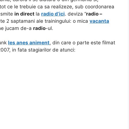
 tot ce le trebuie ca sa realizeze, sub coordonarea
nsmite
in direct
la
radio d’ici
. deviza “
radio –
te 2 saptamani ale trainingului: o mica
vacanta
e ne jucam de-a
radio
-ul.
punk
les anes animent
, din care o parte este filmat
 2007, in fata stagiarilor de atunci: