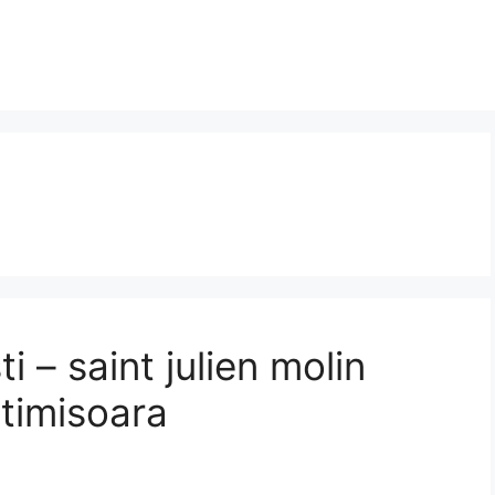
i – saint julien molin
 timisoara