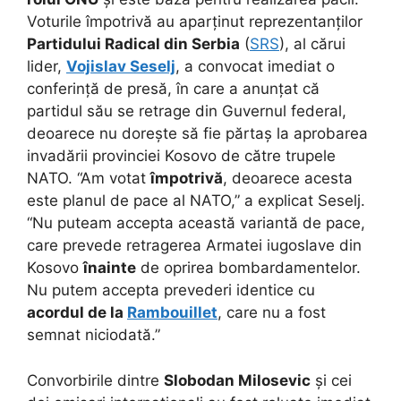
Voturile împotrivă au aparținut reprezentanților
Partidului Radical din Serbia
(
SRS
), al cărui
lider,
Vojislav Seselj
, a convocat imediat o
conferință de presă, în care a anunțat că
partidul său se retrage din Guvernul federal,
deoarece nu dorește să fie părtaș la aprobarea
invadării provinciei Kosovo de către trupele
NATO. “Am votat
împotrivă
, deoarece acesta
este planul de pace al NATO,” a explicat Seselj.
“Nu puteam accepta această variantă de pace,
care prevede retragerea Armatei iugoslave din
Kosovo
înainte
de oprirea bombardamentelor.
Nu putem accepta prevederi identice cu
acordul de la
Rambouillet
, care nu a fost
semnat niciodată.”
Convorbirile dintre
Slobodan Milosevic
și cei