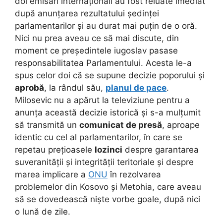
doi emisari internaționali au fost reluate imediat
după anunțarea rezultatului ședinței
parlamentarilor și au durat mai puțin de o oră.
Nici nu prea aveau ce să mai discute, din
moment ce președintele iugoslav pasase
responsabilitatea Parlamentului. Acesta le-a
spus celor doi că se supune decizie poporului și
aprobă
, la rândul său,
planul de pace
.
Milosevic nu a apărut la televiziune pentru a
anunța această decizie istorică și s-a mulțumit
să transmită un
comunicat de presă
, aproape
identic cu cel al parlamentarilor, în care se
repetau prețioasele
lozinci
despre garantarea
suveranității și integrității teritoriale și despre
marea implicare a
ONU
în rezolvarea
problemelor din Kosovo și Metohia, care aveau
să se dovedească niște vorbe goale, după nici
o lună de zile.