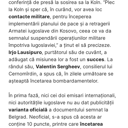
conferință de presă la sosirea sa la Koln. “Plec
la Koln și sper că, în curând, vor avea loc
contacte militare
, pentru începerea
implementării planului de pace și a retragerii
Armatei iugoslave din Kosovo, ceea ce va da
semnalul suspendării operațiunilor militare
împotriva Iugoslaviei,” a ținut el să precizeze.
Irjo Lausipuro
, purtătorul său de cuvânt, a
adăugat că misiunea lor a fost un
succes
. La
rândul său,
Valentin Sergheev
, consilierul lui
Cernomîrdin, a spus că, în zilele următoare se
așteaptă încetarea bombardamentelor.
În prima fază, nici cei doi emisari internaționali,
nici autoritățile iugoslave nu au dat publicității
varianta oficială
a documentului semnat la
Belgrad. Neoficial, s-a spus că acesta ar
conține 10 puncte, printre care
încetarea