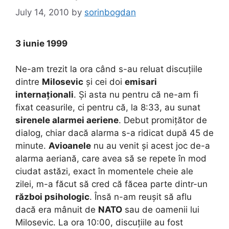
July 14, 2010
by
sorinbogdan
3 iunie 1999
Ne-am trezit la ora când s-au reluat discuțiile
dintre
Milosevic
și cei doi
emisari
internaționali
. Și asta nu pentru că ne-am fi
fixat ceasurile, ci pentru că, la 8:33, au sunat
sirenele alarmei aeriene
. Debut promițător de
dialog, chiar dacă alarma s-a ridicat după 45 de
minute.
Avioanele
nu au venit și acest joc de-a
alarma aeriană, care avea să se repete în mod
ciudat astăzi, exact în momentele cheie ale
zilei, m-a făcut să cred că făcea parte dintr-un
război psihologic
. Însă n-am reușit să aflu
dacă era mânuit de
NATO
sau de oamenii lui
Milosevic. La ora 10:00, discuțiile au fost