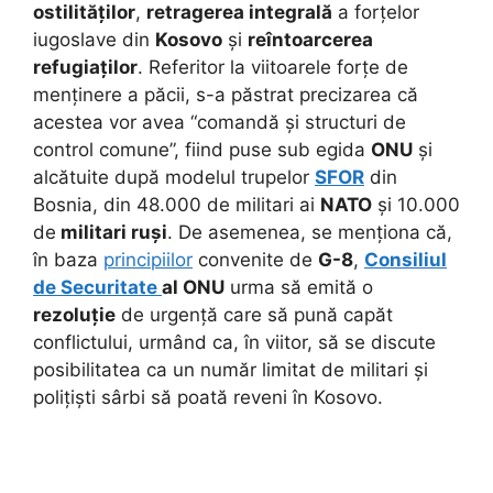
ostilităților
,
retragerea integrală
a forțelor
iugoslave din
Kosovo
și
reîntoarcerea
refugiaților
. Referitor la viitoarele forțe de
menținere a păcii, s-a păstrat precizarea că
acestea vor avea “comandă și structuri de
control comune”, fiind puse sub egida
ONU
și
alcătuite după modelul trupelor
SFOR
din
Bosnia, din 48.000 de militari ai
NATO
și 10.000
de
militari ruși
. De asemenea, se menționa că,
în baza
principiilor
convenite de
G-8
,
Consiliul
de Securitate
al ONU
urma să emită o
rezoluție
de urgență care să pună capăt
conflictului, urmând ca, în viitor, să se discute
posibilitatea ca un număr limitat de militari și
polițiști sârbi să poată reveni în Kosovo.