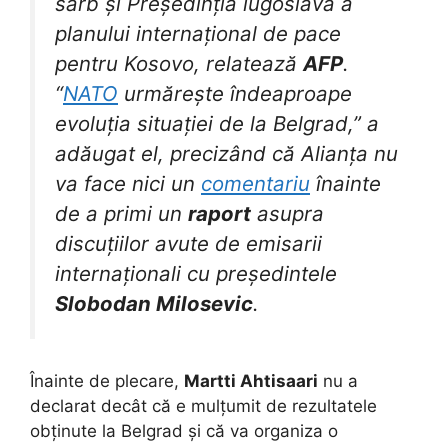
sârb și Președinția iugoslavă a
planului internațional de pace
pentru Kosovo, relatează
AFP
.
“
NATO
urmărește îndeaproape
evoluția situației de la Belgrad,” a
adăugat el, precizând că Alianța nu
va face nici un
comentariu
înainte
de a primi un
raport
asupra
discuțiilor avute de emisarii
internaționali cu președintele
Slobodan Milosevic
.
Înainte de plecare,
Martti Ahtisaari
nu a
declarat decât că e mulțumit de rezultatele
obținute la Belgrad și că va organiza o