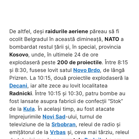
De altfel, deși
raidurile aeriene
păreau să fi
ocolit Belgradul în această dimineață,
NATO
a
bombardat restul țării și, în special, provincia
Kosovo
, unde, în ultimele 24 de ore
explodaseră peste
200 de proiectile
. Între 8:15
și 8:30, fusese lovit satul
Novo Brdo
, de lângă
Prizren. La 10:15, două proiectile explodaseră la
Decani
, iar alte zece au lovit localitatea
Radnicki
. Între 10:15 și 10:30, patru bombe au
fost lansate asupra fabricii de confecții “Stok”
de la
Kula
. În același timp, au fost atacate
împrejurimile
Novi Sad
-ului, turnul de
televiziune de la
Srbobran
, releul de radio și
emițătorul de la
Vrbas
și, ceva mai târziu, releul