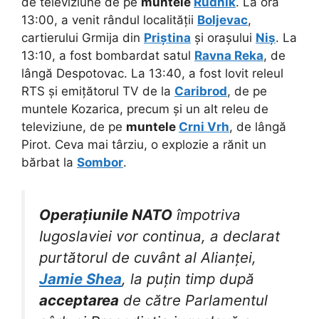
de televiziune de pe
muntele
Rudnik
. La ora
13:00, a venit rândul localității
Boljevac
,
cartierului Grmija din
Priștina
și orașului
Niș
. La
13:10, a fost bombardat satul
Ravna Reka
, de
lângă Despotovac. La 13:40, a fost lovit releul
RTS și emițătorul TV de la
Caribrod
, de pe
muntele Kozarica, precum și un alt releu de
televiziune, de pe
muntele
Crni Vrh
, de lângă
Pirot. Ceva mai târziu, o explozie a rănit un
bărbat la
Sombor
.
Operațiunile
NATO
împotriva
Iugoslaviei vor continua, a declarat
purtătorul de cuvânt al Alianței,
Jamie Shea
, la puțin timp după
acceptarea
de către Parlamentul