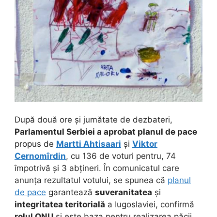
După două ore și jumătate de dezbateri,
Parlamentul Serbiei a aprobat planul de pace
propus de
Martti Ahtisaari
și
Viktor
Cernomîrdin
, cu 136 de voturi pentru, 74
împotrivă și 3 abțineri. În comunicatul care
anunța rezultatul votului, se spunea că
planul
de pace
garantează
suveranitatea
și
integritatea teritorială
a Iugoslaviei, confirmă
rolul ONU
și este baza pentru realizarea păcii.