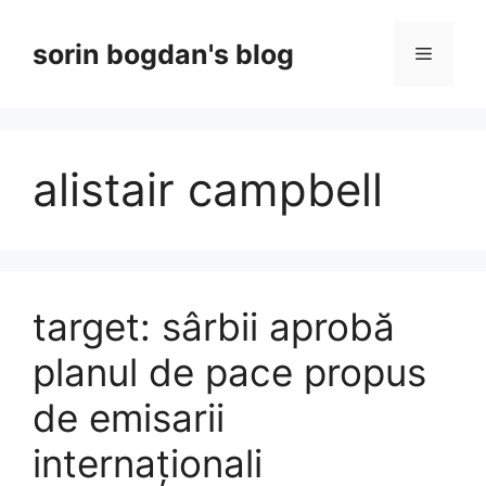
Skip
to
sorin bogdan's blog
Menu
content
alistair campbell
target: sârbii aprobă
planul de pace propus
de emisarii
internaționali