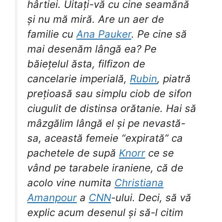
hârtiei. Uitați-vă cu cine seamănă
și nu mă miră. Are un aer de
familie cu
Ana Pauker
. Pe cine să
mai desenăm lângă ea? Pe
băiețelul ăsta, filfizon de
cancelarie imperială,
Rubin
, piatră
prețioasă sau simplu ciob de sifon
ciugulit de distinsa orătanie. Hai să
mâzgălim lângă el și pe nevastă-
sa, această femeie “expirată” ca
pachetele de supă
Knorr
ce se
vând pe tarabele iraniene, că de
acolo vine numita
Christiana
Amanpour
a
CNN
-ului. Deci, să vă
explic acum desenul și să-l citim