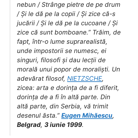
nebun / Strânge pietre de pe drum
/ Și le dă pe la copii / Și zice că-s
jucării / Și le dă pe la cucoane / Și
zice că sunt bomboane.” Trăim, de
fapt, într-o lume suprarealistă,
unde impostorii se numesc, ei
singuri, filosofi și dau lecții de
morală unui popor de moraliști. Un
adevărat filosof,
NIETZSCHE
,
zicea: arta e dorința de a fi diferit,
dorința de a fi în altă parte. Din
altă parte, din Serbia, vă trimit
desenul ăsta.”
Eugen Mihăescu
,
Belgrad
,
3 iunie 1999
.