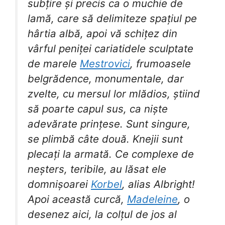
subțire și precis ca o muchie de
lamă, care să delimiteze spațiul pe
hârtia albă, apoi vă schițez din
vârful peniței cariatidele sculptate
de marele
Mestrovici
, frumoasele
belgrădence, monumentale, dar
zvelte, cu mersul lor mlădios, știind
să poarte capul sus, ca niște
adevărate prințese. Sunt singure,
se plimbă câte două. Knejii sunt
plecați la armată. Ce complexe de
neșters, teribile, au lăsat ele
domnișoarei
Korbel
, alias Albright!
Apoi această curcă,
Madeleine
, o
desenez aici, la colțul de jos al