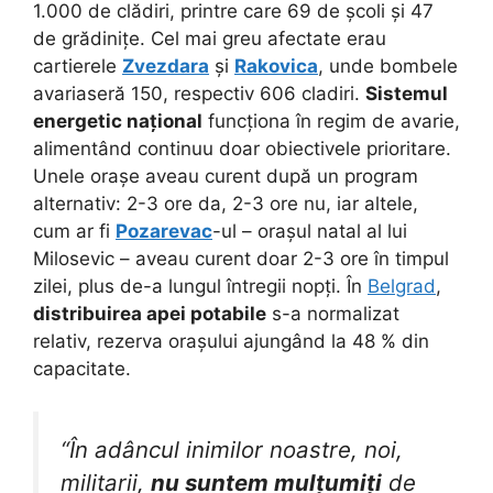
1.000 de clădiri, printre care 69 de școli și 47
de grădinițe. Cel mai greu afectate erau
cartierele
Zvezdara
și
Rakovica
, unde bombele
avariaseră 150, respectiv 606 cladiri.
Sistemul
energetic național
funcționa în regim de avarie,
alimentând continuu doar obiectivele prioritare.
Unele orașe aveau curent după un program
alternativ: 2-3 ore da, 2-3 ore nu, iar altele,
cum ar fi
Pozarevac
-ul – orașul natal al lui
Milosevic – aveau curent doar 2-3 ore în timpul
zilei, plus de-a lungul întregii nopți. În
Belgrad
,
distribuirea apei potabile
s-a normalizat
relativ, rezerva orașului ajungând la 48 % din
capacitate.
“În adâncul inimilor noastre, noi,
militarii,
nu suntem mulțumiți
de