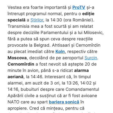
Vestea era foarte importantă și
ProTV
și-a
întrerupt programul normal, pentru o
ediție
specială
a
Știrilor
, la 14:30 (ora României).
Transmisia mea a fost scurtă și am relatat
despre deciziile Parlamentului și a lui Milosevic,
fără a putea să spun ceva despre reacțiile
provocate la Belgrad. Ahtisaari și Cernomîrdin
au plecat imediat către
Koln
, respectiv către
Moscova
, decolând de pe aeroportul
Surcin
.
Cernomîrdin
a fost nevoit să aștepte 20 de
minute în avion, până s-a ridicat
alarma
aeriană
, la 14:46. Interesant că, în timpul
alarmei, am auzit de 3 ori, la 13:26, 14:02 și
14:16, bubuituri despre care Comandamentul
Apărării civile a susținut că ar fi fost avioane
NATO care au spart
bariera sonică
în
apropiere. Cred că mințeau, pentru că