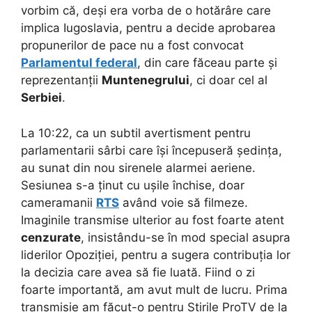
vorbim că, deși era vorba de o hotărâre care
implica Iugoslavia, pentru a decide aprobarea
propunerilor de pace nu a fost convocat
Parlamentul federal
, din care făceau parte și
reprezentanții
Muntenegrului
, ci doar cel al
Serbiei
.
La 10:22, ca un subtil avertisment pentru
parlamentarii sârbi care își începuseră ședința,
au sunat din nou sirenele alarmei aeriene.
Sesiunea s-a ținut cu ușile închise, doar
cameramanii
RTS
având voie să filmeze.
Imaginile transmise ulterior au fost foarte atent
cenzurate
, insistându-se în mod special asupra
liderilor Opoziției, pentru a sugera contribuția lor
la decizia care avea să fie luată. Fiind o zi
foarte importantă, am avut mult de lucru. Prima
transmisie am făcut-o pentru Știrile ProTV de la