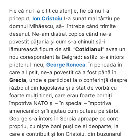
Fie că nu l-a citit cu atenție, fie că nu l-a
priceput,
Ion Cristoiu
l-a sunat mai târziu pe
domnul Mihăescu, să-l întrebe când trimite
desenul. Ne-am distrat copios când ne-a
povestit pățania și cum s-a chinuit să-i
lămurească figura de stil. “
Cotidianul
” avea un
nou corespondent la Belgrad: astăzi s-a întors
prietenul meu,
George Roncea
. În perioada în
care a lipsit, ne-a povestit că a fost până în
Grecia
, unde a participat la o conferință despre
războiul din Iugoslavia și a stat de vorbă cu
foarte mulți tineri, care erau foarte porniți
împotriva NATO și – în special – împotriva
americanilor și îi ajutau cum puteau pe sârbi.
George s-a întors în Serbia aproape pe cont
propriu, cu niște bani puși de el deoparte, la
care a contribuit și Ion Cristoiu, din buzunarul