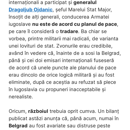
internaționali a participat și
generalul
Dragoljub Ojdanic
, șeful Marelui Stat Major,
însoțit de alți generali, conducerea Armatei
iugoslave
nu este de acord cu planul de pace
,
pe care îl consideră o
tradare
. Ba chiar se
vorbea, printre militarii mai radicali, de varianta
unei lovituri de stat. Zvonurile erau credibile,
având în vedere că, înainte de a sosi la Belgrad,
până și cei doi emisari internaționali fuseseră
de acord că unele puncte ale planului de pace
erau dincolo de orice logică militară și au fost
eliminate, după ce aceștia au refuzat să plece
în Iugoslavia cu propuneri inacceptabile și
nerealiste.
Oricum,
războiul
trebuia oprit cumva. Un bilanț
publicat astăzi anunța că, până acum, numai în
Belgrad
au fost avariate sau distruse peste