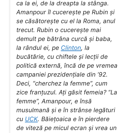
ca la ei, de la dreapta la stânga.
Amanpour îl cucerește pe Rubin și
se căsătorește cu el la Roma, anul
trecut. Rubin o cucerește mai
demult pe bătrâna curcă și baba,
la rândul ei, pe
Clinton
, la
bucătărie, cu chiftele și lecții de
politică externă, încă de pe vremea
campaniei prezidențiale din ’92.
Deci, “cherchez la femme”, cum
zice franțuzul. Ați găsit femeia? “La
femme”, Amanpour, e însă
musulmană și e în strânse legături
cu
UCK
. Băiețoaica e în pierdere
de viteză pe micul ecran și vrea un