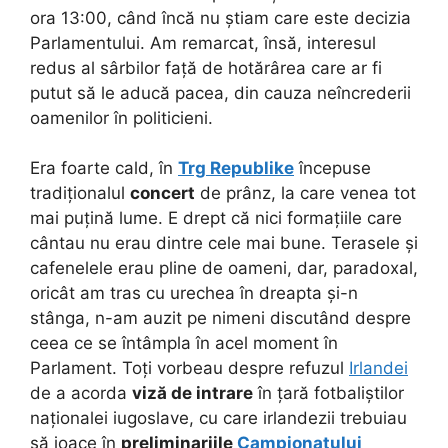
ora 13:00, când încă nu știam care este decizia
Parlamentului. Am remarcat, însă, interesul
redus al sârbilor față de hotărârea care ar fi
putut să le aducă pacea, din cauza neîncrederii
oamenilor în politicieni.
Era foarte cald, în
Trg Republike
începuse
tradiționalul
concert
de prânz, la care venea tot
mai puțină lume. E drept că nici formațiile care
cântau nu erau dintre cele mai bune. Terasele și
cafenelele erau pline de oameni, dar, paradoxal,
oricât am tras cu urechea în dreapta și-n
stânga, n-am auzit pe nimeni discutând despre
ceea ce se întâmpla în acel moment în
Parlament. Toți vorbeau despre refuzul
Irlandei
de a acorda
viză de intrare
în țară fotbaliștilor
naționalei iugoslave, cu care irlandezii trebuiau
să joace în
preliminariile
Campionatului