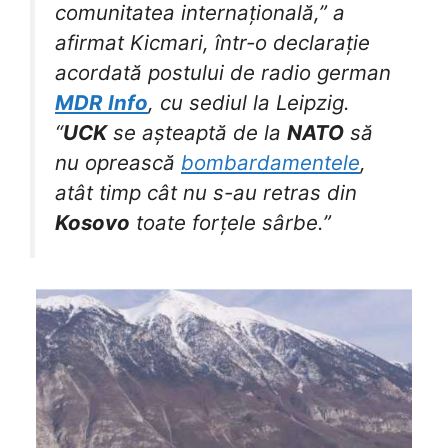
comunitatea internațională,” a
afirmat Kicmari, într-o declarație
acordată postului de radio german
MDR Info
, cu sediul la Leipzig.
“
UCK
se așteaptă de la
NATO
să
nu oprească
bombardamentele
,
atât timp cât nu s-au retras din
Kosovo
toate forțele sârbe.”