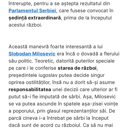
întrerupte, pentru a se aștepta rezultatul din
Parlamentul Serbiei
, care fusese convocat în
ședință extraordinară
, prima de la începutul
acestui război.
Această manevră foarte interesantă a lui
Slobodan Milosevic
era încă o dovadă a flerului
său politic. Teoretic, datorită puterilor speciale
pe care i le conferise
starea de război
,
președintele iugoslav putea decide singur
oprirea ostilităților, însă nu a dorit să-și asume
responsabilitatea
unei decizii care ulterior ar fi
putut să-i fie imputată de sârbi. Așa, Milosevic
se va putea ascunde în spatele așa-zisei voințe
a poporului, prin glasul reprezentanților săi. De
parcă cineva i-a întrebat pe sârbi la început
dacă sunt de acord cu războiul. Ca să nu mai