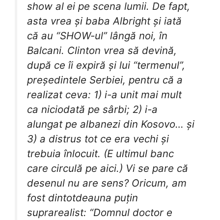
show al ei pe scena lumii. De fapt,
asta vrea și baba Albright și iată
că au “SHOW-ul” lângă noi, în
Balcani. Clinton vrea să devină,
după ce îi expiră și lui “termenul”,
președintele Serbiei, pentru că a
realizat ceva: 1) i-a unit mai mult
ca niciodată pe sârbi; 2) i-a
alungat pe albanezi din Kosovo… și
3) a distrus tot ce era vechi și
trebuia înlocuit. (E ultimul banc
care circulă pe aici.) Vi se pare că
desenul nu are sens? Oricum, am
fost dintotdeauna puțin
suprarealist: “Domnul doctor e