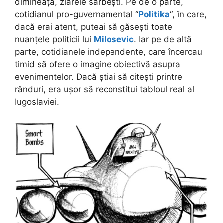
dimineață, ziarele sârbești. Pe de o parte,
cotidianul pro-guvernamental “
Politika
“, în care,
dacă erai atent, puteai să găsești toate
nuanțele politicii lui
Milosevic
. Iar pe de altă
parte, cotidianele independente, care încercau
timid să ofere o imagine obiectivă asupra
evenimentelor. Dacă știai să citești printre
rânduri, era ușor să reconstitui tabloul real al
Iugoslaviei.