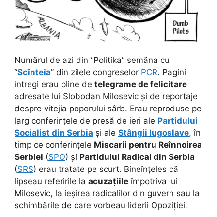
Numărul de azi din “Politika” semăna cu
“
Scînteia
” din zilele congreselor
PCR
. Pagini
întregi erau pline de
telegrame de felicitare
adresate lui Slobodan Milosevic și de reportaje
despre vitejia poporului sârb. Erau reproduse pe
larg conferințele de presă de ieri ale
Partidului
Socialist din Serbia
și ale
Stângii Iugoslave
,
în
timp ce conferințele
Miscarii pentru Reînnoirea
Serbiei
(
SPO
) și
Partidului Radical din Serbia
(
SRS
) erau tratate pe scurt. Bineînțeles că
lipseau referirile la
acuzațiile
împotriva lui
Milosevic, la ieșirea radicalilor din guvern sau la
schimbările de care vorbeau liderii Opoziției.