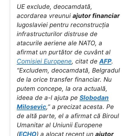
UE exclude, deocamdată,
acordarea vreunui
ajutor financiar
Iugoslaviei pentru reconstrucția
infrastructurilor distruse de
atacurile aeriene ale NATO, a
afirmat un purtător de cuvânt al
Comisiei Europene
, citat de
AFP
.
“Excludem, deocamdată, Belgradul
de la orice transfer financiar. Nu
putem concepe, la ora actuală,
ideea de a-l ajuta pe
Slobodan
Milosevic
,” a precizat acesta. Pe
de altă parte, el a afirmat că Biroul
Umanitar al Uniunii Europene
(
ECHO
) a alocat recent un
ajutor