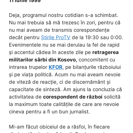
11 iunie 1999
Deja, programul nostru cotidian s-a schimbat.
Nu mai trebuia să mă trezesc în zori, pentru că
nu mai aveam de transmis corespondențe
decât pentru
Știrile ProTV
de la 19:30 sau 0:00.
Evenimentele nu se mai derulau la fel de rapid
și accentul cădea în aceste zile pe
retragerea
militarilor sârbi din Kosovo,
concomitent cu
intrarea trupelor
KFOR
, pe bilanțurile războiului
și pe viața politică. Acum nu mai aveam nevoie
de viteză de reacție, ci de discernământ și
capacitate de sinteză. Am ajuns la concluzia că
activitatea de
corespondent de război
solicită
la maximum toate calitățile de care are nevoie
cineva pentru a fi un bun jurnalist.
Mi-am făcut obiceiul de a răsfoi, în fiecare