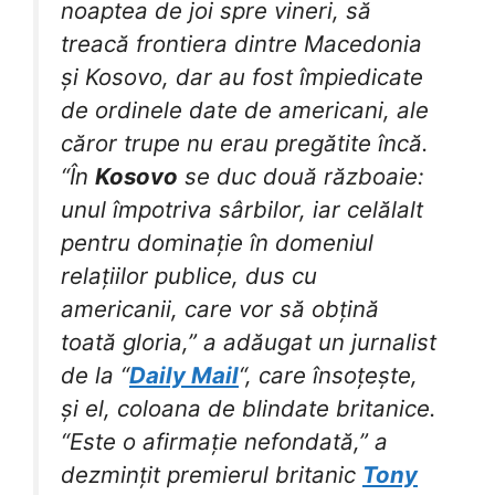
noaptea de joi spre vineri, să
treacă frontiera dintre Macedonia
și Kosovo, dar au fost împiedicate
de ordinele date de americani, ale
căror trupe nu erau pregătite încă.
“În
Kosovo
se duc două războaie:
unul împotriva sârbilor, iar celălalt
pentru dominație în domeniul
relațiilor publice, dus cu
americanii, care vor să obțină
toată gloria,” a adăugat un jurnalist
de la “
Daily Mail
“, care însoțește,
și el, coloana de blindate britanice.
“Este o afirmație nefondată,” a
dezmințit premierul britanic
Tony