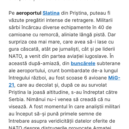
Pe
aeroportul
Slatina
din Priștina, puteau fi
văzute pregătiri intense de retragere. Militarii
sârbi încărcau diverse echipamente în 40 de
camioane cu remorcă, aliniate lângă pistă. Dar
surpriza cea mai mare, care avea să-i lase cu
gura căscată, atât pe jurnaliști, cât și pe liderii
NATO, a venit din partea aviației iugoslave. În
această după-amiază, din
buncărele
subterane
ale aeroportului, crunt bombardate de-a lungul
întregului război, au fost scoase 6 avioane
MiG-
21
, care au decolat și, după ce au survolat
Priștina la joasă altitudine, s-au îndreptat către
Serbia. Nimănui nu-i venea să creadă că nu
visează. A fost momentul în care analiștii militari
au început să-și pună primele semne de
întrebare asupra veridicității datelor oferite de
NATO despre distrugerile provocate Armatei