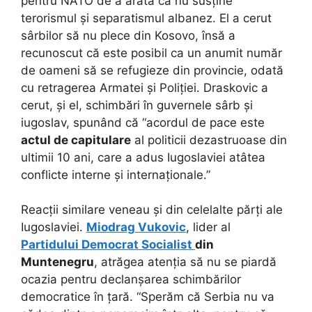
pentru NATO de a arăta că nu susține
terorismul și separatismul albanez. El a cerut
sârbilor să nu plece din Kosovo, însă a
recunoscut că este posibil ca un anumit număr
de oameni să se refugieze din provincie, odată
cu retragerea Armatei și Poliției. Draskovic a
cerut, și el, schimbări în guvernele sârb și
iugoslav, spunând că “acordul de pace este
actul de capitulare
al politicii dezastruoase din
ultimii 10 ani, care a adus Iugoslaviei atâtea
conflicte interne și internaționale.”
Reacții similare veneau și din celelalte părți ale
Iugoslaviei.
Miodrag Vukovic
, lider al
Partidului Democrat Socialist
din
Muntenegru
, atrăgea atenția să nu se piardă
ocazia pentru declanșarea schimbărilor
democratice în țară. “Sperăm că Serbia nu va