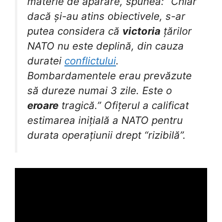
materie de apărare, spunea: “Chiar
dacă și-au atins obiectivele, s-ar
putea considera că
victoria
țărilor
NATO nu este deplină, din cauza
duratei
conflictului
.
Bombardamentele erau prevăzute
să dureze numai 3 zile. Este o
eroare
tragică.” Ofițerul a calificat
estimarea inițială a NATO pentru
durata operațiunii drept “rizibilă”.