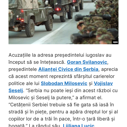
Acuzațiile la adresa președintelui iugoslav au
început să se întețească.
Goran Svilanovic
,
președintele
Alianței Civice din Serbia
, aprecia
că acest moment reprezintă sfârșitul carierelor
politice ale lui
Slobodan Milosevic
și
Vojislav
Seselj
. “Serbia nu poate ieși din acest război cu
Milosevic și Seselj la putere,” a afirmat el.
“Cetățenii Serbiei trebuie să fie gata să iasă în
stradă și în piețe, pentru a apăra dreptul lor și al
copiilor lor de a trăi în pace, într-o țară liberă și
bogată.” La rândul său,
Ljiljana Lucic
,