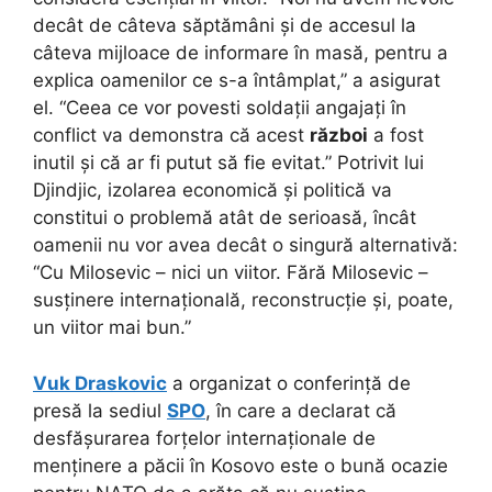
decât de câteva săptămâni și de accesul la
câteva mijloace de informare în masă, pentru a
explica oamenilor ce s-a întâmplat,” a asigurat
el. “Ceea ce vor povesti soldații angajați în
conflict va demonstra că acest
război
a fost
inutil și că ar fi putut să fie evitat.” Potrivit lui
Djindjic, izolarea economică și politică va
constitui o problemă atât de serioasă, încât
oamenii nu vor avea decât o singură alternativă:
“Cu Milosevic – nici un viitor. Fără Milosevic –
susținere internațională, reconstrucție și, poate,
un viitor mai bun.”
Vuk Draskovic
a organizat o conferință de
presă la sediul
SPO
, în care a declarat că
desfășurarea forțelor internaționale de
menținere a păcii în Kosovo este o bună ocazie