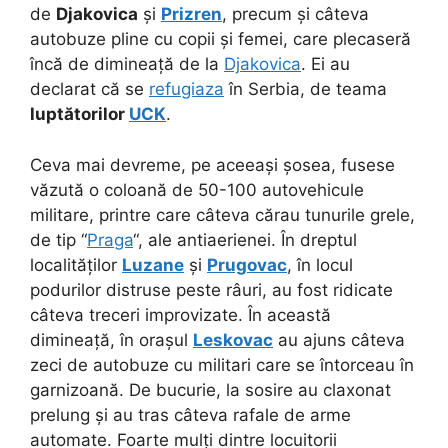
de
Djakovica
și
Prizren
, precum și câteva
autobuze pline cu copii și femei, care plecaseră
încă de dimineață de la
Djakovica
. Ei au
declarat că se
refugiaza
în Serbia, de teama
luptătorilor
UCK
.
Ceva mai devreme, pe aceeași șosea, fusese
văzută o coloană de 50-100 autovehicule
militare, printre care câteva cărau tunurile grele,
de tip “
Praga
“, ale antiaerienei. În dreptul
localităților
Luzane
și
Prugovac
, în locul
podurilor distruse peste râuri, au fost ridicate
câteva treceri improvizate. În această
dimineață, în orașul
Leskovac
au ajuns câteva
zeci de autobuze cu militari care se întorceau în
garnizoană. De bucurie, la sosire au claxonat
prelung și au tras câteva rafale de arme
automate. Foarte mulți dintre locuitorii