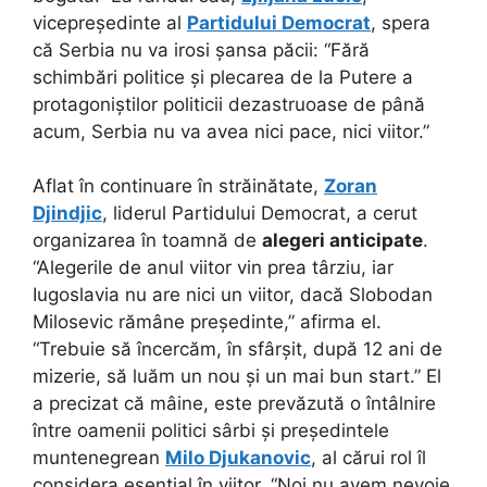
vicepreședinte al
Partidului Democrat
, spera
că Serbia nu va irosi șansa păcii: “Fără
schimbări politice și plecarea de la Putere a
protagoniștilor politicii dezastruoase de până
acum, Serbia nu va avea nici pace, nici viitor.”
Aflat în continuare în străinătate,
Zoran
Djindjic
, liderul Partidului Democrat, a cerut
organizarea în toamnă de
alegeri anticipate
.
“Alegerile de anul viitor vin prea târziu, iar
Iugoslavia nu are nici un viitor, dacă Slobodan
Milosevic rămâne președinte,” afirma el.
“Trebuie să încercăm, în sfârșit, după 12 ani de
mizerie, să luăm un nou și un mai bun start.” El
a precizat că mâine, este prevăzută o întâlnire
între oamenii politici sârbi și președintele
muntenegrean
Milo Djukanovic
, al cărui rol îl
considera esențial în viitor. “Noi nu avem nevoie