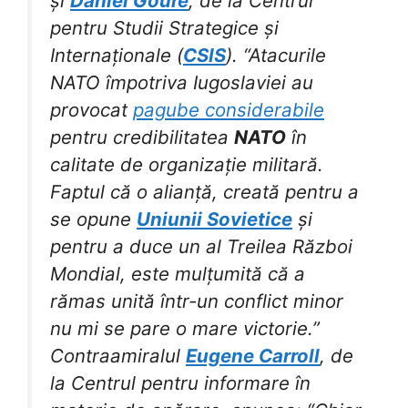
și
Daniel Goure
, de la Centrul
pentru Studii Strategice și
Internaționale (
CSIS
). “Atacurile
NATO împotriva Iugoslaviei au
provocat
pagube considerabile
pentru credibilitatea
NATO
în
calitate de organizație militară.
Faptul că o alianță, creată pentru a
se opune
Uniunii Sovietice
și
pentru a duce un al Treilea Război
Mondial, este mulțumită că a
rămas unită într-un conflict minor
nu mi se pare o mare victorie.”
Contraamiralul
Eugene Carroll
, de
la Centrul pentru informare în