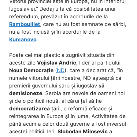
Viitorul provinciei este în Europa, nu în interiorul
Iugoslaviei.” Dedaj uita că posibilitatea unui
referendum, prevăzut în acordurile de la
Rambouillet
, care nu au fost semnate de sârbi,
nu a fost inclusă și în acordurile de la
Kumanovo
.
Poate cel mai plastic a zugrăvit situația din
aceste zile
Vojislav Andric
, lider al partidului
Noua Democrație
(
ND
), care a declarat că, “în
numele viitorului țării noastre, ND așteaptă ca
premierii guvernului sârb și iugoslav
să
demisioneze
. Serbia are nevoie de oameni noi
și de o politică nouă, al cărui țel să fie
democratizarea
țării, o reformă eficace și
reintegrarea în Europa și în lume. Activitatea de
până acum a celor două guverne a fost inversul
acestei politici. Ieri,
Slobodan Milosevic
a