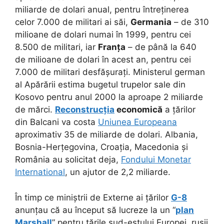
miliarde de dolari anual, pentru întreținerea
celor 7.000 de militari ai săi,
Germania
– de 310
milioane de dolari numai în 1999, pentru cei
8.500 de militari, iar
Franța
– de până la 640
de milioane de dolari în acest an, pentru cei
7.000 de militari desfășurați. Ministerul german
al Apărării estima bugetul trupelor sale din
Kosovo pentru anul 2000 la aproape 2 miliarde
de mărci.
Reconstrucția
economică
a țărilor
din Balcani va costa
Uniunea Europeana
aproximativ 35 de miliarde de dolari. Albania,
Bosnia-Herțegovina, Croația, Macedonia și
România au solicitat deja,
Fondului Monetar
International
, un ajutor de 2,2 miliarde.
În timp ce miniștrii de Externe ai țărilor
G-8
anunțau că au început să lucreze la un “
plan
Marshall
” pentru țările sud-estului Europei, rușii