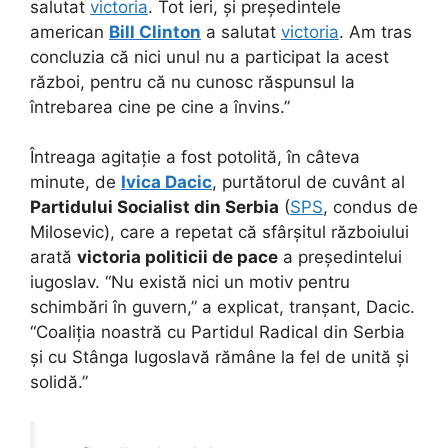
salutat
victoria
. Tot ieri, și președintele
american
Bill Clinton
a salutat
victoria
. Am tras
concluzia că nici unul nu a participat la acest
război, pentru că nu cunosc răspunsul la
întrebarea cine pe cine a învins.”
Întreaga agitație a fost potolită, în câteva
minute, de
Ivica Dacic
, purtătorul de cuvânt al
Partidului Socialist din Serbia
(
SPS
, condus de
Milosevic), care a repetat că sfârșitul războiului
arată
victoria politicii de pace
a președintelui
iugoslav. “Nu există nici un motiv pentru
schimbări în guvern,” a explicat, tranșant, Dacic.
“Coaliția noastră cu Partidul Radical din Serbia
și cu Stânga Iugoslavă rămâne la fel de unită și
solidă.”