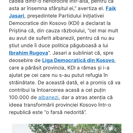
cădea dintr-o nenorocire într-alta, pentru că
asta ar însemna sfârșitul ei,” avertiza el.
Faik
Jasari
, președintele Partidului Inițiativei
Democratice din Kosovo (KDI) a declarat la
Priștina că, din cauza războiului, “cel mai mult
au avut de suferit albanezii, pentru că nu au
știut unde îi duce politica păguboasă a lui
Ibrahim Rugova
“. Jasari a subliniat că, spre
deosebire de
Liga Democratică din Kosovo
,
care a părăsit provincia, KDI a rămas și i-a
ajutat pe cei care nu s-au putut refugia în
străinătate. De această dată, el a promis că va
contribui la întoarcerea acasă a cel puțin
100.000 de
albanezi
, dar a atras atenția că
ideea transformării provinciei Kosovo într-o
republică este “o farsă nedorită”.