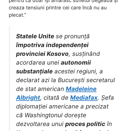
pentru că doar își amărăsc sufletul degeaba și
creaza tensiuni printre cei care încă nu au
plecat.”
Statele Unite
se pronunță
împotriva independenței
provinciei Kosovo
, susținând
acordarea unei
autonomii
substanțiale
acestei regiuni, a
declarat azi la București secretarul
de stat american
Madeleine
Albright
, citată de
Mediafax
. Șefa
diplomației americane a precizat
că Washingtonul dorește
dezvoltarea unui
proces politic
în