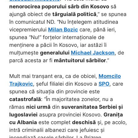
nenorocirea poporului sârb din Kosovo
să
ajungă obiect de
târguială politică
,” se spunea
în comunicatul ND. “Nu înțelegem atitudinea
vicepremierului
Milan Bozic
care, până ieri,
spunea “Nu!” forțelor internaționale de
menținere a păcii în Kosovo, iar astăzi îi
mulțumește
generalului
Michael Jackson
, de
parcă acesta ar fi
mântuitorul sârbilor
.”
Mult mai tranșant era, ca de obicei,
Momcilo
Trajkovic
, șeful filialei din Kosovo a
SPO
, care
spunea că situația din provincie este
catastrofală
: “În majoritatea zonelor, nu a
rămas
nici urmă
din
suveranitatea Serbiei și
Iugoslaviei
asupra provinciei Kosovo.
Granița
cu Albania
este complet
deschisă
și, pe acolo,
intră criminalii albanezi care jefuiesc și
incendiază casele sârbilor. La Prizren,