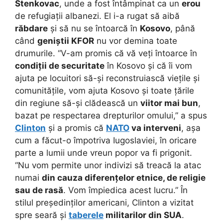
Stenkovac
, unde a fost întâmpinat ca un
erou
de refugiații albanezi. El i-a rugat să aibă
răbdare
și să nu se întoarcă în
Kosovo
, până
când
geniștii KFOR
nu vor demina toate
drumurile. “V-am promis că vă veți întoarce în
condiții de securitate
în Kosovo și că îi vom
ajuta pe locuitori să-și reconstruiască viețile și
comunitățile, vom ajuta Kosovo și toate țările
din regiune să-și clădească un
viitor mai bun
,
bazat pe respectarea drepturilor omului,” a spus
Clinton
și a promis că
NATO
va interveni
, așa
cum a făcut-o împotriva Iugoslaviei, în oricare
parte a lumii unde vreun popor va fi prigonit.
“Nu vom permite unor indivizi să treacă la atac
numai
din cauza diferențelor etnice, de religie
sau de rasă
. Vom împiedica acest lucru.” În
stilul președinților americani, Clinton a vizitat
spre seară și
taberele
militarilor din SUA
.