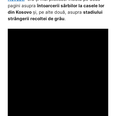
pagini asupra
întoarcerii sârbilor la casele lor
din Kosovo
și, pe alte două, asupra
stadiului
strângerii recoltei de grâu
.