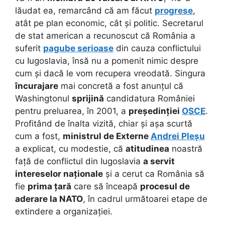
lăudat ea, remarcând că am făcut
progrese
,
atât pe plan economic, cât și politic. Secretarul
de stat american a recunoscut că România a
suferit
pagube serioase
din cauza conflictului
cu Iugoslavia, însă nu a pomenit nimic despre
cum și dacă le vom recupera vreodată. Singura
încurajare
mai concretă a fost anunțul că
Washingtonul
sprijină
candidatura României
pentru preluarea, în 2001, a
președinției
OSCE
.
Profitând de înalta vizită, chiar și așa scurtă
cum a fost,
ministrul de Externe
Andrei Pleșu
a explicat, cu modestie, că
atitudinea
noastră
față de conflictul din Iugoslavia
a servit
intereselor naționale
și a cerut ca România să
fie
prima țară
care să înceapă
procesul de
aderare la NATO
, în cadrul următoarei etape de
extindere a organizației.