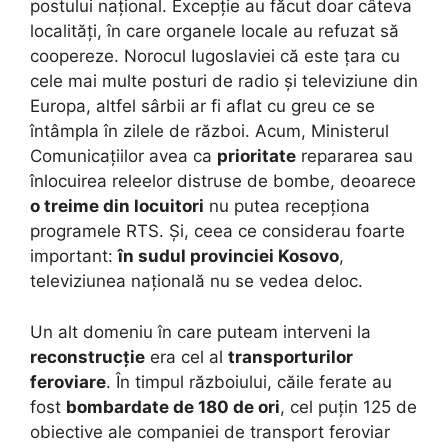
postului național. Excepție au făcut doar câteva
localități, în care organele locale au refuzat să
coopereze. Norocul Iugoslaviei că este țara cu
cele mai multe posturi de radio și televiziune din
Europa, altfel sârbii ar fi aflat cu greu ce se
întâmpla în zilele de război. Acum, Ministerul
Comunicațiilor avea ca
prioritate
repararea sau
înlocuirea releelor distruse de bombe, deoarece
o treime din locuitori
nu putea recepționa
programele RTS. Și, ceea ce considerau foarte
important:
în sudul provinciei Kosovo
,
televiziunea națională nu se vedea deloc.
Un alt domeniu în care puteam interveni la
reconstrucție
era cel al
transporturilor
feroviare
. În timpul războiului, căile ferate au
fost
bombardate de 180 de ori
, cel puțin 125 de
obiective ale companiei de transport feroviar