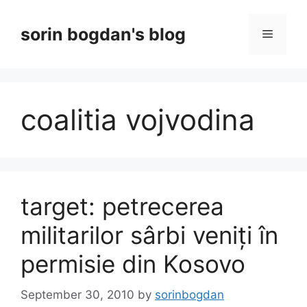
Skip
to
sorin bogdan's blog
Menu
content
coalitia vojvodina
target: petrecerea
militarilor sârbi veniți în
permisie din Kosovo
September 30, 2010
by
sorinbogdan