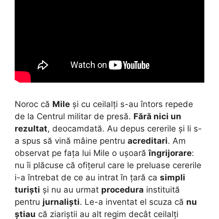
Noroc că
Mile
și cu ceilalți s-au întors repede
de la Centrul militar de presă.
Fără nici un
rezultat
, deocamdată. Au depus cererile și li s-
a spus să vină mâine pentru
acreditari
.
Am
observat pe fața lui Mile o ușoară
îngrijorare
:
nu îi plăcuse că ofițerul care le preluase cererile
i-a întrebat de ce au intrat în țară ca
simpli
turiști
și nu au urmat
procedura
instituită
pentru
jurnaliști
. Le-a inventat el scuza că
nu
știau
că ziariștii au alt regim decât ceilalți