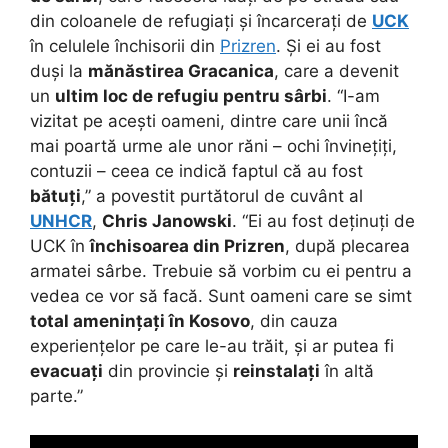
din coloanele de refugiați și încarcerați de
UCK
în celulele închisorii din
Prizren
. Și ei au fost
duși la
mănăstirea Gracanica
, care a devenit
un
ultim loc de refugiu pentru sârbi
. “I-am
vizitat pe acești oameni, dintre care unii încă
mai poartă urme ale unor răni – ochi învinețiți,
contuzii – ceea ce indică faptul că au fost
bătuți
,” a povestit purtătorul de cuvânt al
UNHCR
,
Chris Janowski
. “Ei au fost deținuți de
UCK în
închisoarea din Prizren
, după plecarea
armatei sârbe. Trebuie să vorbim cu ei pentru a
vedea ce vor să facă. Sunt oameni care se simt
total amenințați în Kosovo
, din cauza
experiențelor pe care le-au trăit, și ar putea fi
evacuați
din provincie și
reinstalați
în altă
parte.”