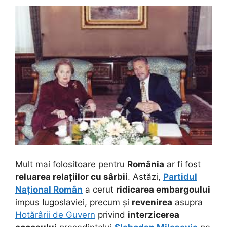
Mult mai folositoare pentru
România
ar fi fost
reluarea relațiilor cu sârbii
. Astăzi,
Partidul
Național Român
a cerut
ridicarea embargoului
impus Iugoslaviei, precum și
revenirea
asupra
Hotărârii de Guvern
privind
interzicerea