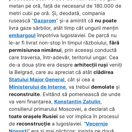
metan pe oră, față de necesarul de 180.000 de
metri cubi pe oră. Și, deodată, compania
rusească “
Gazprom
” și-a amintit că
nu poate
livra gaze sârbilor, atât timp cât ungurii mențin
embargoul
împotriva Iugoslaviei. De parcă nu
le-ar fi livrat non-stop în timpul războiului,
fără
permisiunea nimănui
, prin aceeași conductă
care traversa, într-adevăr, teritoriul ungar. Cea
de-a doua știre era despre
arhitecții ruși
veniți
la Belgrad, care au apreciat că atât
clădirea
Statului Major General
, cât și cea a
Ministerului de Interne
, va trebui
demolate
și
reconstruite
. Evitând să pomenească de unde
va veni finanțarea,
Konstantin Zatulin
,
consilierul primarului Moscovei, a declarat că
toate orașele Rusiei
se vor implica în procesul
de
reconstrucție
a Iugoslaviei. “
Vecernje
Novosti
” era și mai plicticos: insista pe două