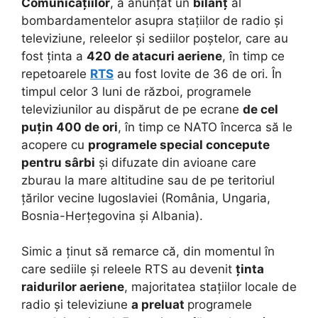
Comunicațiilor
, a anunțat un
bilanț
al
bombardamentelor asupra stațiilor de radio și
televiziune, releelor și sediilor poștelor, care au
fost ținta a
420 de atacuri aeriene
, în timp ce
repetoarele
RTS
au fost lovite de 36 de ori. În
timpul celor 3 luni de război, programele
televiziunilor au dispărut de pe ecrane
de cel
puțin 400 de ori
, în timp ce NATO încerca să le
acopere cu
programele special concepute
pentru sârbi
și difuzate din avioane care
zburau la mare altitudine sau de pe teritoriul
țărilor vecine Iugoslaviei (România, Ungaria,
Bosnia-Herțegovina și Albania).
Simic a ținut să remarce că, din momentul în
care sediile și releele RTS au devenit
ținta
raidurilor aeriene
, majoritatea stațiilor locale de
radio și televiziune
a preluat
programele