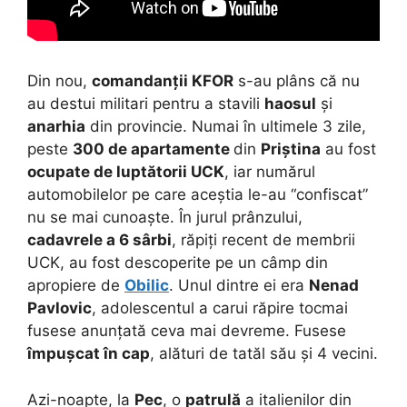
Din nou,
comandanții KFOR
s-au plâns că nu
au destui militari pentru a stavili
haosul
și
anarhia
din provincie. Numai în ultimele 3 zile,
peste
300 de apartamente
din
Priștina
au fost
ocupate de luptătorii UCK
, iar numărul
automobilelor pe care aceștia le-au “confiscat”
nu se mai cunoaște. În jurul prânzului,
cadavrele a 6 sârbi
, răpiți recent de membrii
UCK, au fost descoperite pe un câmp din
apropiere de
Obilic
. Unul dintre ei era
Nenad
Pavlovic
, adolescentul a carui răpire tocmai
fusese anunțată ceva mai devreme. Fusese
împușcat în cap
, alături de tatăl său și 4 vecini.
Azi-noapte, la
Pec
, o
patrulă
a italienilor din