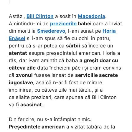
Astăzi,
Bill Clinton
a sosit în
Macedonia
.
Amintindu-mi de
prezicerile
babei
care a înviat
din morți la
Smederevo
, l-am sunat pe
Horia
Enășel
și i-am spus să fie cu ochii în patru,
pentru că s-ar putea ca
sârbii
să încerce un
atentat
asupra președintelui american. Horia a
râs, dar i-am amintit că baba
a greșit doar cu
câteva zile
data încheierii păcii și eram convins
că
zvonul
fusese lansat de
serviciile secrete
iugoslave
, așa că n-ar fi fost de mirare
împlinirea, cu câteva zile mai târziu, și a
celeilalte preziceri, care spunea că Bill Clinton
va fi
asasinat
.
Din fericire, nu s-a întâmplat nimic.
Președintele american
a vizitat tabăra de la