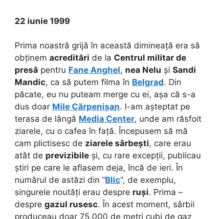
22 iunie 1999
Prima noastră grijă în această dimineață era să
obținem
acreditări
de la
Centrul militar de
presă
pentru
Fane Anghel
,
nea Nelu
și
Sandi
Mandic
, ca să putem filma în
Belgrad
. Din
păcate, eu nu puteam merge cu ei, așa că s-a
dus doar
Mile Cărpenișan
. I-am așteptat pe
terasa de lângă
Media Center
, unde am răsfoit
ziarele, cu o cafea în față. Începusem să mă
cam plictisesc de
ziarele sârbești
, care erau
atât de
previzibile
și, cu rare excepții, publicau
știri pe care le aflasem deja, încă de ieri. În
numărul de astăzi din “
Blic
“, de exemplu,
singurele noutăți erau despre
ruși
. Prima –
despre
gazul rusesc
. În acest moment, sârbii
produceau doar 75.000 de metri cubi de gaz