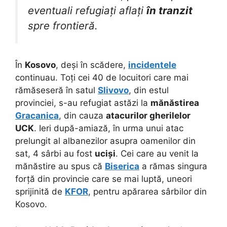
eventuali refugiați aflați
în tranzit
spre frontieră.
În
Kosovo
, deși în scădere,
incidentele
continuau. Toți cei 40 de locuitori care mai
rămăseseră în satul
Slivovo
, din estul
provinciei, s-au refugiat astăzi la
mănăstirea
Gracanica
, din cauza
atacurilor gherilelor
UCK
. Ieri după-amiază, în urma unui atac
prelungit al albanezilor asupra oamenilor din
sat, 4 sârbi au fost
uciși
. Cei care au venit la
mănăstire au spus că
Biserica
a rămas singura
forță din provincie care se mai luptă, uneori
sprijinită de
KFOR
, pentru apărarea sârbilor din
Kosovo.