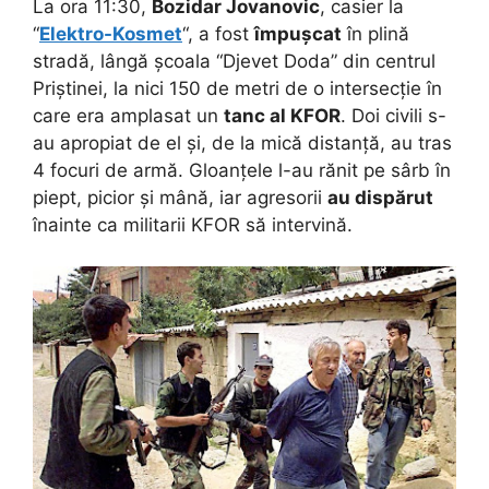
La ora 11:30,
Bozidar Jovanovic
, casier la
“
Elektro-Kosmet
“, a fost
împușcat
în plină
stradă, lângă școala “Djevet Doda” din centrul
Priștinei, la nici 150 de metri de o intersecție în
care era amplasat un
tanc al KFOR
. Doi civili s-
au apropiat de el și, de la mică distanță, au tras
4 focuri de armă. Gloanțele l-au rănit pe sârb în
piept, picior și mână, iar agresorii
au dispărut
înainte ca militarii KFOR să intervină.