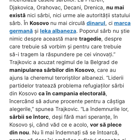
Djakovica, Orahovac, Decani, Drenica,
nu mai
există
nici sârbi, nici urme ale autorității statului
sârb. În
Kosovo
nu mai circulă
dinarul
, ci
marca
germană
și
leka albaneza
. Poporul sârb nu știe
nimic despre această mare
tragedie
, despre
care trebuie să vorbim și pentru care trebuie
să-i tragem la răspundere pe cei vinovați.”
Trajkovic a acuzat regimul de la Belgrad de
manipularea sârbilor din Kosovo
, care au
ajuns la cheremul teroriștilor albanezi. “Liderii
partidelor tratează problema refugiaților sârbi
din Kosovo
ca în campania electorală
,
încercând să adune procente pentru a câștiga
alegerile,” spunea Trajkovic. “La îndemnurile lor,
sârbii se întorc
, deși fără mari speranțe, în
Kosovo și, când văd ce e acolo,
vor să plece
din nou
. Nu îi mai îndemnați să se întoarcă,