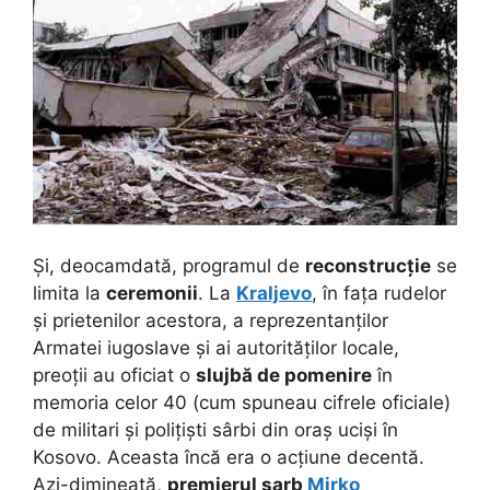
Și, deocamdată, programul de
reconstrucție
se
limita la
ceremonii
. La
Kraljevo
, în fața rudelor
și prietenilor acestora, a reprezentanților
Armatei iugoslave și ai autorităților locale,
preoții au oficiat o
slujbă de pomenire
în
memoria celor 40 (cum spuneau cifrele oficiale)
de militari și polițiști sârbi din oraș uciși în
Kosovo. Aceasta încă era o acțiune decentă.
Azi-dimineață,
premierul sarb
Mirko