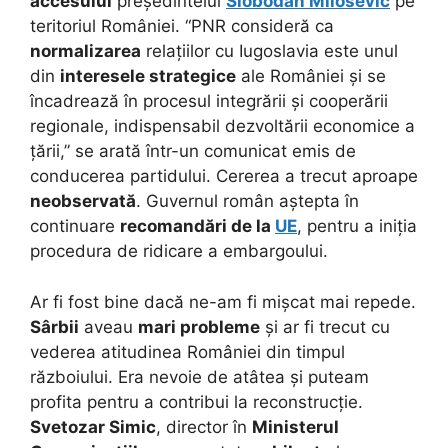
accesului
președintelui
Slobodan Milosevic
pe
teritoriul României. “PNR consideră ca
normalizarea
relațiilor cu Iugoslavia este unul
din
interesele strategice
ale României și se
încadrează în procesul integrării și cooperării
regionale, indispensabil dezvoltării economice a
țării,” se arată într-un comunicat emis de
conducerea partidului. Cererea a trecut aproape
neobservată
. Guvernul român aștepta în
continuare
recomandări de la
UE
, pentru a iniția
procedura de ridicare a embargoului.
Ar fi fost bine dacă ne-am fi mișcat mai repede.
Sârbii
aveau
mari probleme
și ar fi trecut cu
vederea atitudinea României din timpul
războiului. Era nevoie de atâtea și puteam
profita pentru a contribui la reconstrucție.
Svetozar Simic
, director în
Ministerul