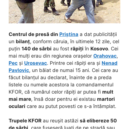
Centrul de presă din
Priștina
a dat publicității
un
bilanț
, conform căruia, în ultimele 12 zile, cel
puțin
140 de sârbi
au fost
răpiți
în
Kosovo
. Cei
mai mulți erau din regiunea orașelor
Orahovac
,
Pec
și
Urosevac
. Printre cei răpiți era și
Nenad
Pavlovic
, un băiat de numai 15 ani. Cei care au
făcut bilanțul au declarat, înainte de a preda
listele cu numele acestora la comandamentul
KFOR, că numărul celor răpiți ar putea fi
mult
mai mare
, însă doar pentru ei existau
martori
oculari
care au putut povesti ce s-a întâmplat.
Trupele KFOR
au reușit astăzi
să elibereze 50
de sârbi
, care fuseseră luați de pe stradă sau