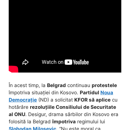
În acest timp, la
Belgrad
continuau
protestele
împotriva situației din Kosovo.
Partidul
Noua
Democrație
(ND) a solicitat
KFOR să aplice
cu
hotărâre
rezoluțiile Consiliului de Securitate
al ONU
. Desigur, drama sârbilor din Kosovo era
folosită la Belgrad
împotriva
regimului lui
Slobodan Milosevic
. “Nu este moral ca