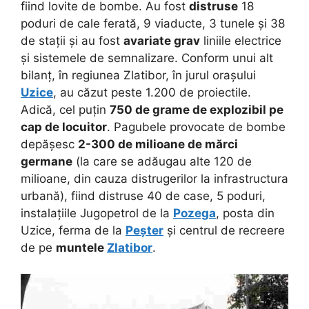
fiind lovite de bombe. Au fost
distruse
18
poduri de cale ferată, 9 viaducte, 3 tunele și 38
de stații și au fost
avariate grav
liniile electrice
și sistemele de semnalizare. Conform unui alt
bilanț, în regiunea Zlatibor, în jurul orașului
Uzice
, au căzut peste 1.200 de proiectile.
Adică, cel puțin
750 de grame de explozibil pe
cap de locuitor
. Pagubele provocate de bombe
depășesc
2-300 de milioane de mărci
germane
(la care se adăugau alte 120 de
milioane, din cauza distrugerilor la infrastructura
urbană), fiind distruse 40 de case, 5 poduri,
instalațiile Jugopetrol de la
Pozega
, posta din
Uzice, ferma de la
Peșter
și centrul de recreere
de pe
muntele
Zlatibor
.