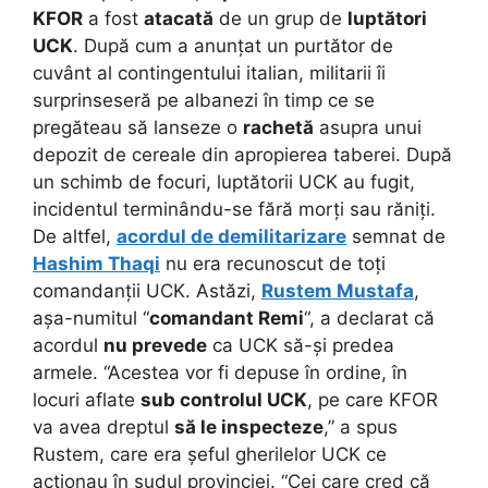
KFOR
a fost
atacată
de un grup de
luptători
UCK
. După cum a anunțat un purtător de
cuvânt al contingentului italian, militarii îi
surprinseseră pe albanezi în timp ce se
pregăteau să lanseze o
rachetă
asupra unui
depozit de cereale din apropierea taberei. După
un schimb de focuri, luptătorii UCK au fugit,
incidentul terminându-se fără morți sau răniți.
De altfel,
acordul de demilitarizare
semnat de
Hashim Thaqi
nu era recunoscut de toți
comandanții UCK. Astăzi,
Rustem Mustafa
,
așa-numitul “
comandant Remi
“, a declarat că
acordul
nu prevede
ca UCK să-și predea
armele. “Acestea vor fi depuse în ordine, în
locuri aflate
sub controlul UCK
, pe care KFOR
va avea dreptul
să le inspecteze
,” a spus
Rustem, care era șeful gherilelor UCK ce
acționau în sudul provinciei. “Cei care cred că