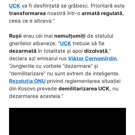
UCK
va fi desființată se grăbesc. Prioritară este
transformarea
noastră într-o
armată regulată
,
ceea ce e altceva.”
Rușii
erau cei mai
nemulțumiți
de statutul
gherilelor albaneze. “
UCK
trebuie să fie
dezarmată
în totalitate și apoi
dizolvată
,”
declara azi emisarul rus
Viktor Cernomîrdin
.
“Jongleriile cu vorbele “dezarmare” și
“demilitarizare” nu sunt extrem de inteligente.
Rezoluția ONU
privind reglementarea situației
din Kosovo prevede
demilitarizarea UCK
, nu
dezarmarea acesteia.”