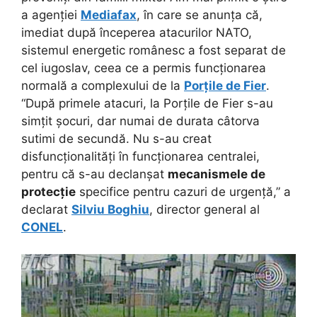
a agenției
Mediafax
, în care se anunța că,
imediat după începerea atacurilor NATO,
sistemul energetic românesc a fost separat de
cel iugoslav, ceea ce a permis funcționarea
normală a complexului de la
Porțile de Fier
.
“După primele atacuri, la Porțile de Fier s-au
simțit șocuri, dar numai de durata câtorva
sutimi de secundă. Nu s-au creat
disfuncționalități în funcționarea centralei,
pentru că s-au declanșat
mecanismele de
protecție
specifice pentru cazuri de urgență,” a
declarat
Silviu Boghiu
, director general al
CONEL
.