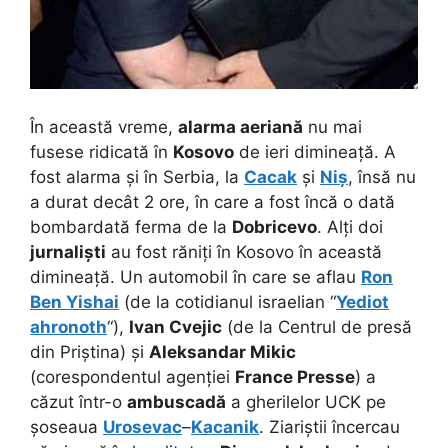
În această vreme,
alarma aeriană
nu mai
fusese ridicată în
Kosovo
de ieri dimineață. A
fost alarma și în Serbia, la
Cacak
și
Niș
, însă nu
a durat decât 2 ore, în care a fost încă o dată
bombardată ferma de la
Dobricevo
. Alți doi
jurnaliști
au fost răniți în Kosovo în această
dimineață. Un automobil în care se aflau
Ron
Ben Yishai
(de la cotidianul israelian “
Yediot
ahronoth
“),
Ivan Cvejic
(de la Centrul de presă
din Priștina) și
Aleksandar Mikic
(corespondentul agenției
France Presse
) a
căzut într-o
ambuscadă
a gherilelor UCK pe
șoseaua
Urosevac
–
Kacanik
. Ziariștii încercau