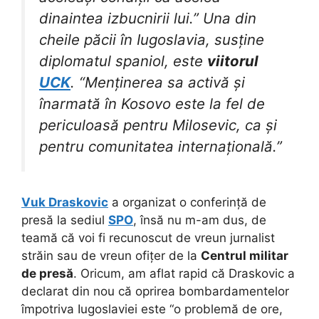
dinaintea izbucnirii lui.” Una din
cheile păcii în Iugoslavia, susține
diplomatul spaniol, este
viitorul
UCK
. “Menținerea sa activă și
înarmată în Kosovo este la fel de
periculoasă pentru Milosevic, ca și
pentru comunitatea internațională.”
Vuk Draskovic
a organizat o conferință de
presă la sediul
SPO
, însă nu m-am dus, de
teamă că voi fi recunoscut de vreun jurnalist
străin sau de vreun ofițer de la
Centrul militar
de presă
. Oricum, am aflat rapid că Draskovic a
declarat din nou că oprirea bombardamentelor
împotriva Iugoslaviei este “o problemă de ore,