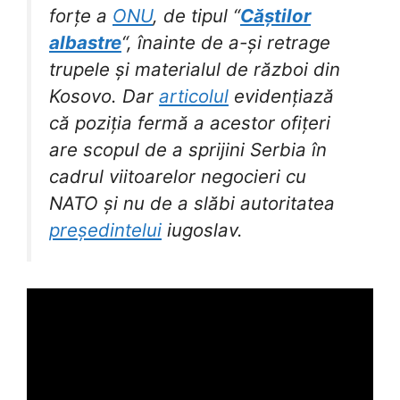
forțe a
ONU
, de tipul “
Căștilor
albastre
“, înainte de a-și retrage
trupele și materialul de război din
Kosovo. Dar
articolul
evidențiază
că poziția fermă a acestor ofițeri
are scopul de a sprijini Serbia în
cadrul viitoarelor negocieri cu
NATO și nu de a slăbi autoritatea
președintelui
iugoslav.