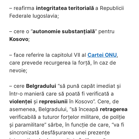
– reafirma
integritatea teritorială
a Republicii
Federale Iugoslavia;
– cere o “
autonomie substanțială
” pentru
Kosovo
;
– face referire la capitolul VII al
Cartei ONU
,
care prevede recurgerea la forță, în caz de
nevoie;
– cere
Belgradului
“să pună capăt imediat și
într-o manieră care să poată fi verificată a
violenței
și
represiunii
în Kosovo”. Cere, de
asemenea, Belgradului, “să înceapă
retragerea
verificabilă a tuturor forțelor militare, de poliție
și paramilitare” sârbe, în funcție de care, “va fi
sincronizată desfășurarea unei prezențe