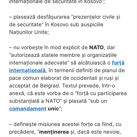
internaționale de securitate în Kosovo”;
– plasează desfășurarea “prezențelor civile și
de securitate” în Kosovo sub auspiciile
Națiunilor Unite;
– nu vorbește în mod explicit de
NATO
, dar
“autorizează statele membre și organizațiile
internaționale adecvate” să alcătuiască o
forță
internațională
, în termenii definiți de planul de
pace comun elaborat de occidentali și ruși și
acceptat de Belgrad. Textul prevede, într-o
anexă, că este vorba de o “forță cu participarea
substanțială a NATO” și plasată “sub un
comandament
unic
“;
– definește misiunea acestei forțe ca fiind, cu
precădere, “
menținerea
și, dacă este nevoie,