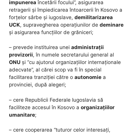
impunerea
încetării focului”, asigurarea
retragerii și împiedicarea întoarcerii în Kosovo a
forțelor sârbe și iugoslave,
demilitarizarea
UCK
, supravegherea operațiunilor de
deminare
și asigurarea funcțiilor de grăniceri;
– prevede instituirea unei
administrații
provizorii
, în numele secretarului general al
ONU
și “cu ajutorul organizațiilor internaționale
adecvate”, al cărei scop va fi în special
facilitarea tranziției către o
autonomie
a
provinciei, după alegeri;
– cere Republicii Federale Iugoslavia să
faciliteze accesul în Kosovo a
organizațiilor
umanitare
;
– cere cooperarea “tuturor celor interesați,