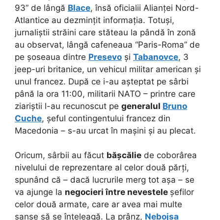
93” de lângă
Blace
, însă oficialii Alianței Nord-
Atlantice au dezmințit informația. Totuși,
jurnaliștii străini care stăteau la pândă în zonă
au observat, lângă cafeneaua “Paris-Roma” de
pe șoseaua dintre
Presevo
și
Tabanovce
, 3
jeep-uri britanice, un vehicul militar american și
unul francez. După ce i-au așteptat pe sârbi
până la ora 11:00, militarii NATO – printre care
ziariștii l-au recunoscut pe
generalul
Bruno
Cuche
, șeful contingentului francez din
Macedonia – s-au urcat în mașini și au plecat.
Oricum, sârbii au făcut
bășcălie
de coborârea
nivelului de reprezentare al celor două părți,
spunând că – dacă lucrurile merg tot așa – se
va ajunge la
negocieri între nevestele
șefilor
celor două armate, care ar avea mai multe
șanse să se înțeleagă. La prânz,
Nebojsa