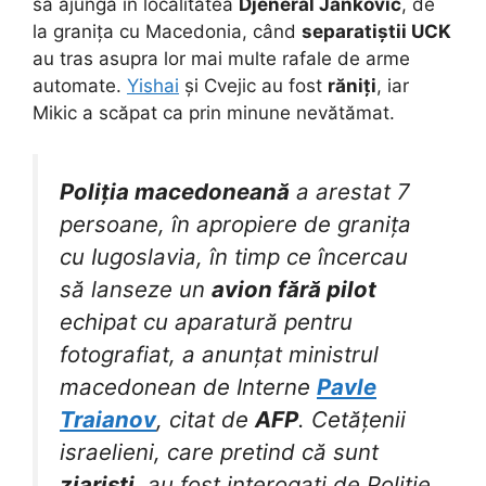
să ajungă în localitatea
Djeneral Jankovic
, de
la granița cu Macedonia, când
separatiștii UCK
au tras asupra lor mai multe rafale de arme
automate.
Yishai
și Cvejic au fost
răniți
, iar
Mikic a scăpat ca prin minune nevătămat.
Poliția macedoneană
a arestat 7
persoane, în apropiere de granița
cu Iugoslavia, în timp ce încercau
să lanseze un
avion fără pilot
echipat cu aparatură pentru
fotografiat, a anunțat ministrul
macedonean de Interne
Pavle
Traianov
, citat de
AFP
. Cetățenii
israelieni, care pretind că sunt
ziariști
, au fost interogați de Poliție