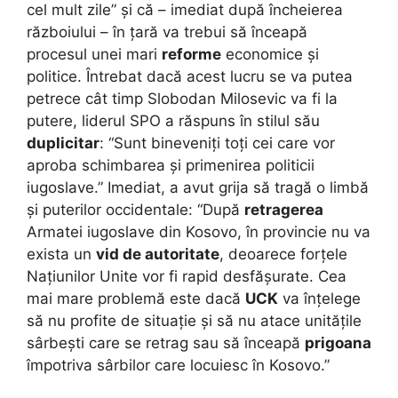
cel mult zile” și că – imediat după încheierea
războiului – în țară va trebui să înceapă
procesul unei mari
reforme
economice și
politice. Întrebat dacă acest lucru se va putea
petrece cât timp Slobodan Milosevic va fi la
putere, liderul SPO a răspuns în stilul său
duplicitar
: “Sunt bineveniți toți cei care vor
aproba schimbarea și primenirea politicii
iugoslave.” Imediat, a avut grija să tragă o limbă
și puterilor occidentale: “După
retragerea
Armatei iugoslave din Kosovo, în provincie nu va
exista un
vid de autoritate
, deoarece forțele
Națiunilor Unite vor fi rapid desfășurate. Cea
mai mare problemă este dacă
UCK
va înțelege
să nu profite de situație și să nu atace unitățile
sârbești care se retrag sau să înceapă
prigoana
împotriva sârbilor care locuiesc în Kosovo.”