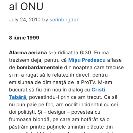
al ONU
July 24, 2010
by
sorinbogdan
8 iunie 1999
Alarma aeriană
s-a ridicat la 6:30. Eu mă
trezisem deja, pentru că
Mișu Predescu
aflase
de
bombardamentele
din noaptea care trecuse
și m-a rugat să le relatez în direct, pentru
emisiunea de dimineață de la ProTV. M-am
bucurat să fiu din nou în dialog cu
Cristi
Tabără
, povestindu-i prin ce am trecut. Ca să
nu pun paie pe foc, am ocolit incidentul cu cei
doi polițiști. Și – desigur – povestea cu
frumoasa blondă, pe care am hotărât să o
păstrăm printre puținele amintiri plăcute din