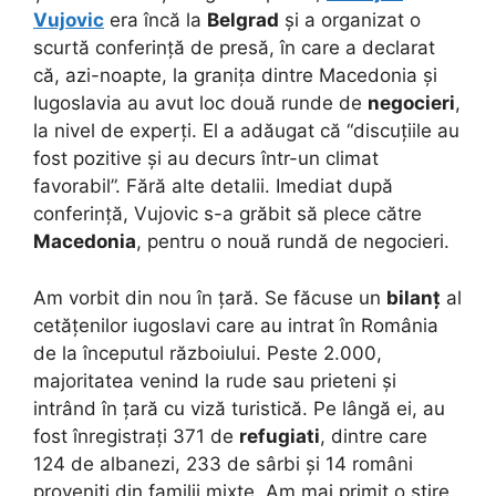
Vujovic
era încă la
Belgrad
și a organizat o
scurtă conferință de presă, în care a declarat
că, azi-noapte, la granița dintre Macedonia și
Iugoslavia au avut loc două runde de
negocieri
,
la nivel de experți. El a adăugat că “discuțiile au
fost pozitive și au decurs într-un climat
favorabil”. Fără alte detalii. Imediat după
conferință, Vujovic s-a grăbit să plece către
Macedonia
, pentru o nouă rundă de negocieri.
Am vorbit din nou în țară. Se făcuse un
bilanț
al
cetățenilor iugoslavi care au intrat în România
de la începutul războiului. Peste 2.000,
majoritatea venind la rude sau prieteni și
intrând în țară cu viză turistică. Pe lângă ei, au
fost înregistrați 371 de
refugiati
, dintre care
124 de albanezi, 233 de sârbi și 14 români
proveniți din familii mixte. Am mai primit o știre