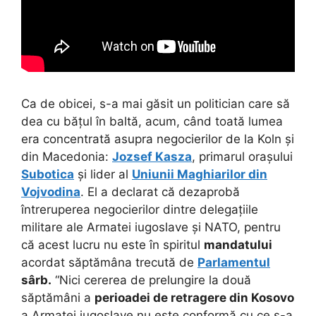
Ca de obicei, s-a mai găsit un politician care să
dea cu bățul în baltă, acum, când toată lumea
era concentrată asupra negocierilor de la Koln și
din Macedonia:
Jozsef Kasza
, primarul orașului
Subotica
și lider al
Uniunii Maghiarilor din
Vojvodina
. El a declarat că dezaprobă
întreruperea negocierilor dintre delegațiile
militare ale Armatei iugoslave și NATO, pentru
că acest lucru nu este în spiritul
mandatului
acordat săptămâna trecută de
Parlamentul
sârb.
“Nici cererea de prelungire la două
săptămâni a
perioadei de retragere din Kosovo
a Armatei iugoslave nu este conformă cu ce s-a