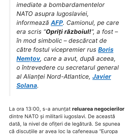
imediate a bombardamentelor
NATO asupra Iugoslaviei,
informează
AFP
. Camionul, pe care
era scris “
Opriți războiul!
“, a fost –
în mod simbolic – descărcat de
către fostul vicepremier rus
Boris
Nemțov
, care a avut, după aceea,
o întrevedere cu secretarul general
al Alianței Nord-Atlantice,
Javier
Solana
.
La ora 13:00, s-a anunțat
reluarea negocierilor
dintre NATO și militarii iugoslavi. De această
dată, la nivel de ofițeri de legătură. Se spunea
că discuțiile ar avea loc la cafeneaua “Europa