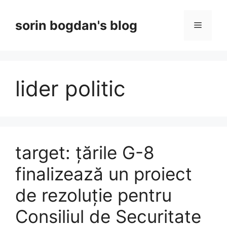
Skip
to
sorin bogdan's blog
Menu
content
lider politic
target: țările G-8
finalizează un proiect
de rezoluție pentru
Consiliul de Securitate