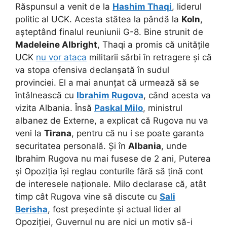
Răspunsul a venit de la
Hashim Thaqi
, liderul
politic al UCK. Acesta stătea la pândă la
Koln
,
așteptând finalul reuniunii G-8. Bine strunit de
Madeleine Albright
, Thaqi a promis că unitățile
UCK
nu vor ataca
militarii sârbi în retragere și că
va stopa ofensiva declanșată în sudul
provinciei. El a mai anunțat că urmează să se
întâlnească cu
Ibrahim Rugova
, când acesta va
vizita Albania. Însă
Paskal Milo
, ministrul
albanez de Externe, a explicat că Rugova nu va
veni la
Tirana
, pentru că nu i se poate garanta
securitatea personală. Și în
Albania
, unde
Ibrahim Rugova nu mai fusese de 2 ani, Puterea
și Opoziția își reglau conturile fără să țină cont
de interesele naționale. Milo declarase că, atât
timp cât Rugova vine să discute cu
Sali
Berisha
, fost președinte și actual lider al
Opoziției, Guvernul nu are nici un motiv să-i