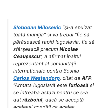
Slobodan Milosevic
“și-a epuizat
toată muniția” și va trebui “fie să
părăsească rapid Iugoslavia, fie să
sfârșească precum
Nicolae
Ceaușescu
“, a afirmat înaltul
reprezentant al comunității
internaționale pentru Bosnia
Carlos Westendorp
, citat de
AFP
.
“Armata iugoslavă este
furioasă
și
se întreabă astăzi pentru ce s-a
dat
războiul
, dacă se acceptă
aceleași condiții ca acelea