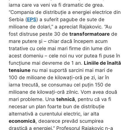
iarna care va veni va fi dramatic de grea.
“Compania de distribuție a energiei electrice din
Serbia (
EPS
) a suferit pagube de sute de
milioane de dolari,” a apreciat Rajakovic. “Au
fost distruse peste 30 de
transformatoare
de
mare putere și – chiar dacă începem acum
tratative cu cele mai mari firme din lume din
acest domeniu – cele noi nu vor putea fi puse în
funcțiune mai devreme de 1 an.
Liniile de înaltă
tensiune
nu mai suportă sarcini mai mari de
100 de milioane de kilowați-oră pe zi, iar în
iarna trecută, se consumau cel puțin 150 de
milioane de kilowați-oră zilnic. Vom avea două
mari probleme. Una
tehnică
, pentru că va fi
necesar un plan foarte bun de distribuție
alternativă a curentului electric, iar alta
economică
, deoarece prevăd scumpirea
drastică a energiei.” Profesorul Rajakovic n-a