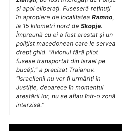
și apoi eliberați. Fuseseră reținuți
în apropiere de localitatea
Ramno
,
la 15 kilometri nord de
Skopje
.
Împreună cu ei a fost arestat și un
polițist macedonean care le servea
drept ghid. “Avionul fără pilot
fusese transportat din Israel pe
bucăți,” a precizat Traianov.
“Israelienii nu vor fi urmăriți în
Justiție, deoarece în momentul
arestării lor, nu se aflau într-o zonă
interzisă.”