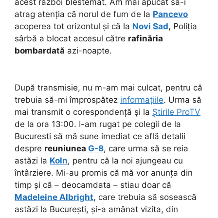
acest război blestemat. Am mai apucat să-i
atrag atenția că norul de fum de la
Pancevo
acoperea tot orizontul și că la
Novi Sad
, Poliția
sârbă a blocat accesul către
rafinăria
bombardată
azi-noapte.
După transmisie, nu m-am mai culcat, pentru că
trebuia să-mi împrospătez
informațiile
. Urma să
mai transmit o corespondență și la
Știrile ProTV
de la ora 13:00. I-am rugat pe colegii de la
Bucuresti să mă sune imediat ce află detalii
despre
reuniunea
G-8
, care urma să se reia
astăzi la
Koln
, pentru că la noi ajungeau cu
întârziere. Mi-au promis că mă vor anunța din
timp și că – deocamdata – stiau doar că
Madeleine Albright
, care trebuia să sosească
astăzi la București, și-a amânat vizita, din