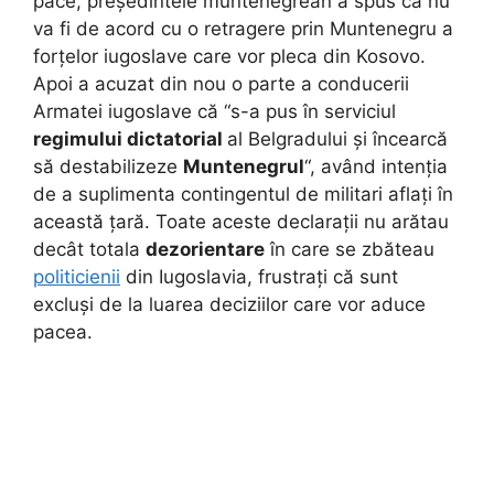
pace, președintele muntenegrean a spus că nu
va fi de acord cu o retragere prin Muntenegru a
forțelor iugoslave care vor pleca din Kosovo.
Apoi a acuzat din nou o parte a conducerii
Armatei iugoslave că “s-a pus în serviciul
regimului dictatorial
al Belgradului și încearcă
să destabilizeze
Muntenegrul
“, având intenția
de a suplimenta contingentul de militari aflați în
această țară. Toate aceste declarații nu arătau
decât totala
dezorientare
în care se zbăteau
politicienii
din Iugoslavia, frustrați că sunt
excluși de la luarea deciziilor care vor aduce
pacea.