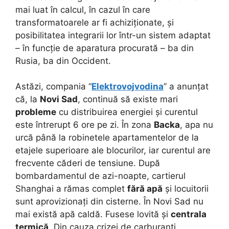
mai luat în calcul, în cazul în care
transformatoarele ar fi achiziționate, și
posibilitatea integrarii lor într-un sistem adaptat
– în funcție de aparatura procurată – ba din
Rusia, ba din Occident.
Astăzi, compania “
Elektrovojvodina
” a anunțat
că, la
Novi Sad
, continuă să existe mari
probleme
cu distribuirea energiei și curentul
este întrerupt 6 ore pe zi. În zona
Backa
, apa nu
urcă până la robinetele apartamentelor de la
etajele superioare ale blocurilor, iar curentul are
frecvente căderi de tensiune. După
bombardamentul de azi-noapte, cartierul
Shanghai a rămas complet
fără apă
și locuitorii
sunt aprovizionați din cisterne. În Novi Sad nu
mai există apă caldă. Fusese lovită și
centrala
termică
. Din cauza crizei de carburanți,