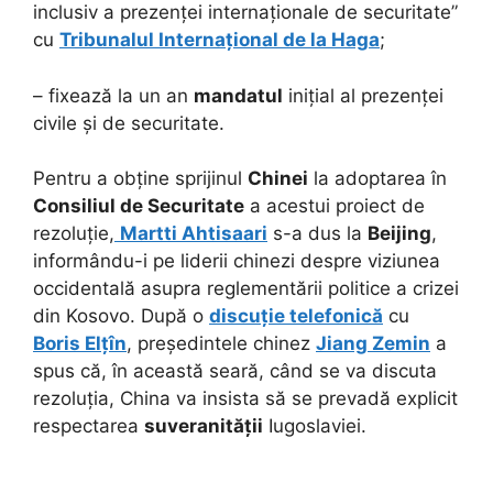
inclusiv a prezenței internaționale de securitate”
cu
Tribunalul Internațional de la Haga
;
– fixează la un an
mandatul
inițial al prezenței
civile și de securitate.
Pentru a obține sprijinul
Chinei
la adoptarea în
Consiliul de Securitate
a acestui proiect de
rezoluție,
Martti Ahtisaari
s-a dus la
Beijing
,
informându-i pe liderii chinezi despre viziunea
occidentală asupra reglementării politice a crizei
din Kosovo. După o
discuție telefonică
cu
Boris Elțîn
, președintele chinez
Jiang Zemin
a
spus că, în această seară, când se va discuta
rezoluția, China va insista să se prevadă explicit
respectarea
suveranității
Iugoslaviei.