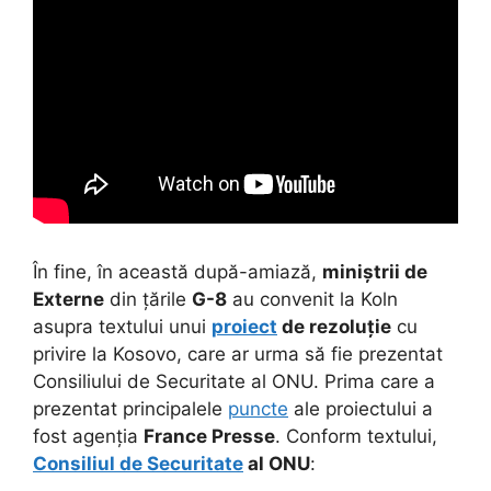
În fine, în această după-amiază,
miniștrii de
Externe
din țările
G-8
au convenit la Koln
asupra textului unui
proiect
de rezoluție
cu
privire la Kosovo, care ar urma să fie prezentat
Consiliului de Securitate al ONU. Prima care a
prezentat principalele
puncte
ale proiectului a
fost agenția
France Presse
. Conform textului,
Consiliul de Securitate
al ONU
: