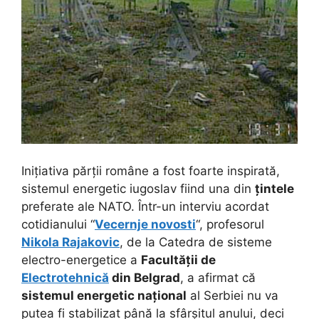
Inițiativa părții române a fost foarte inspirată,
sistemul energetic iugoslav fiind una din
țintele
preferate ale NATO. Într-un interviu acordat
cotidianului “
Vecernje novosti
“, profesorul
Nikola Rajakovic
, de la Catedra de sisteme
electro-energetice a
Facultății de
Electrotehnică
din Belgrad
, a afirmat că
sistemul energetic național
al Serbiei nu va
putea fi stabilizat până la sfârșitul anului, deci