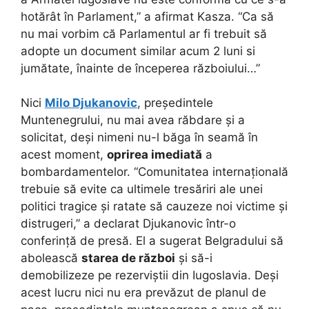
hotărât în Parlament,” a afirmat Kasza. “Ca să
nu mai vorbim că Parlamentul ar fi trebuit să
adopte un document similar acum 2 luni si
jumătate, înainte de începerea războiului…”
Nici
Milo Djukanovic
, președintele
Muntenegrului, nu mai avea răbdare și a
solicitat, deși nimeni nu-l băga în seamă în
acest moment,
oprirea imediată
a
bombardamentelor. “Comunitatea internațională
trebuie să evite ca ultimele tresăriri ale unei
politici tragice și ratate să cauzeze noi victime și
distrugeri,” a declarat Djukanovic într-o
conferință de presă. El a sugerat Belgradului să
abolească
starea de război
și să-i
demobilizeze pe rezerviștii din Iugoslavia. Deși
acest lucru nici nu era prevăzut de planul de