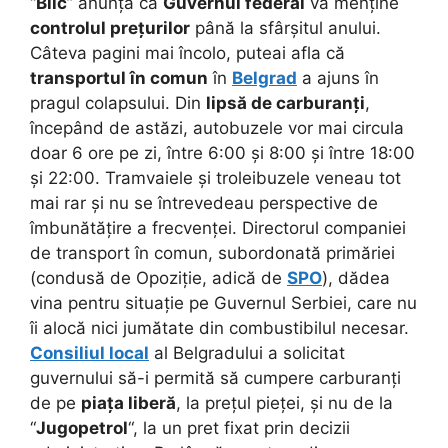
“
Blic
” anunța că
Guvernul federal
va menține
controlul prețurilor
până la sfârșitul anului.
Câteva pagini mai încolo, puteai afla că
transportul în comun
în
Belgrad
a ajuns în
pragul colapsului. Din
lipsă de carburanți
,
începând de astăzi, autobuzele vor mai circula
doar 6 ore pe zi, între 6:00 și 8:00 și între 18:00
și 22:00. Tramvaiele și troleibuzele veneau tot
mai rar și nu se întrevedeau perspective de
îmbunătățire a frecvenței. Directorul companiei
de transport în comun, subordonată primăriei
(condusă de Opoziție, adică de
SPO
), dădea
vina pentru situație pe Guvernul Serbiei, care nu
îi alocă nici jumătate din combustibilul necesar.
Consiliul local
al Belgradului a solicitat
guvernului să-i permită să cumpere carburanți
de pe
piața liberă
, la prețul pieței, și nu de la
“
Jugopetrol
“, la un pret fixat prin decizii