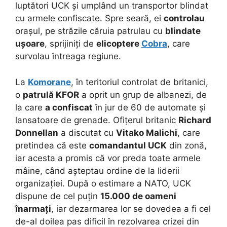
luptători UCK și umplând un transportor blindat
cu armele confiscate. Spre seară, ei
controlau
orașul, pe străzile căruia patrulau cu
blindate
ușoare
, sprijiniți de
elicoptere
Cobra
, care
survolau întreaga regiune.
La
Komorane
, în teritoriul controlat de britanici,
o
patrulă KFOR
a oprit un grup de albanezi, de
la care
a confiscat
în jur de 60 de automate și
lansatoare de grenade. Ofițerul britanic
Richard
Donnellan
a discutat cu
Vitako Malichi
, care
pretindea că este
comandantul UCK
din zonă,
iar acesta a promis că vor preda toate armele
mâine, când așteptau ordine de la liderii
organizației. După o estimare a NATO, UCK
dispune de cel puțin
15.000 de oameni
înarmați
, iar dezarmarea lor se dovedea a fi cel
de-al doilea pas dificil în rezolvarea crizei din