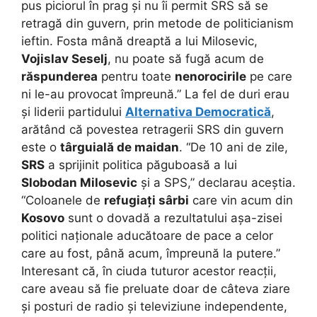
pus piciorul în prag și nu îi permit SRS să se
retragă din guvern, prin metode de politicianism
ieftin. Fosta mână dreaptă a lui Milosevic,
Vojislav Seselj
, nu poate să fugă acum de
răspunderea
pentru toate
nenorocirile
pe care
ni le-au provocat împreună.” La fel de duri erau
și liderii partidului
Alternativa Democratică
,
arătând că povestea retragerii SRS din guvern
este o
târguială de maidan
. “De 10 ani de zile,
SRS
a sprijinit politica păguboasă a lui
Slobodan Milosevic
și a SPS,” declarau aceștia.
“Coloanele de
refugiați sârbi
care vin acum din
Kosovo
sunt o dovadă a rezultatului așa-zisei
politici naționale aducătoare de pace a celor
care au fost, până acum, împreună la putere.”
Interesant că, în ciuda tuturor acestor reacții,
care aveau să fie preluate doar de câteva ziare
și posturi de radio și televiziune independente,