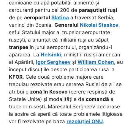
camioane cu apă potabilă, alimente și
carburanți pentru cei 200 de
parașutiști ruși
de pe
aeroportul
Slatina
a traversat Serbia,
venind din Bosnia.
Generalul
Nikolai Staskov
,
șeful Statului major al trupelor aeropurtate
rusești, a anunțat că militarii ruși au săpat
tranșee
în jurul aeroportului, organizându-i
apărarea. La
Helsinki
, miniștrii rus și american
ai Apărării,
Igor Sergheev
și
William Cohen
, au
început discuțiile despre participarea rusă la
KFOR
. Cele două probleme majore care
trebuiau rezolvate erau cererea Rusiei de a i se
atribui o
zonă în Kosovo
(cerere respinsă de
Statele Unite) și modalitățile de
comandă
a
trupelor rusești. Maresalul Sergheev declarase
la sosire că speră că toate problemele litigioase
vor fi rezolvate pe baza
rezoluției ONU
.