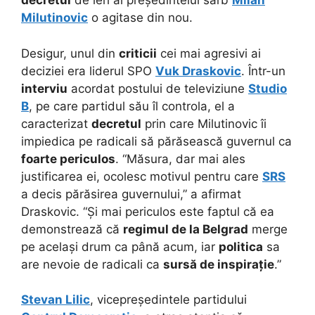
decretul
de ieri al președintelui sârb
Milan
Milutinovic
o agitase din nou.
Desigur, unul din
criticii
cei mai agresivi ai
deciziei era liderul SPO
Vuk Draskovic
. Într-un
interviu
acordat postului de televiziune
Studio
B
, pe care partidul său îl controla, el a
caracterizat
decretul
prin care Milutinovic îi
impiedica pe radicali să părăsească guvernul ca
foarte periculos
. “Măsura, dar mai ales
justificarea ei, ocolesc motivul pentru care
SRS
a decis părăsirea guvernului,” a afirmat
Draskovic. “Și mai periculos este faptul că ea
demonstrează că
regimul de la Belgrad
merge
pe același drum ca până acum, iar
politica
sa
are nevoie de radicali ca
sursă de inspirație
.”
Stevan Lilic
, vicepreședintele partidului