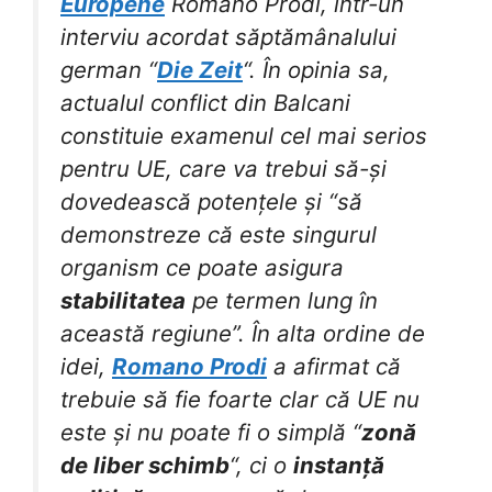
Europene
Romano Prodi, într-un
interviu acordat săptămânalului
german “
Die Zeit
“. În opinia sa,
actualul conflict din Balcani
constituie examenul cel mai serios
pentru UE, care va trebui să-și
dovedească potențele și “să
demonstreze că este singurul
organism ce poate asigura
stabilitatea
pe termen lung în
această regiune”. În alta ordine de
idei,
Romano Prodi
a afirmat că
trebuie să fie foarte clar că UE nu
este și nu poate fi o simplă “
zonă
de liber schimb
“, ci o
instanță