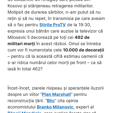
Kosovo și stânjeneau retragerea militarilor.
Molipsit de durerea sârbilor, n-am putut să nu
rețin și să nu repet, în transmisia pe care aveam
să o fac pentru
Știrile ProTV
de la 19:30,
expresia unui bătrân care auzise la televizor că
Milosevic îi decorează pe toți cei
462 de
militari morți
în acest război. Omul se întreba
cum vor fi numerotate cele
10.000 de decorații
– pentru că la această cifră estimau oamenii că
s-ar ridica numărul celor morți pe front – ca să
iasă în total 462?
Încet-încet, ziarele risipeau și speranțele iluzorii
despre un viitor “
Plan Marshall
” pentru
reconstrucția țării. “
Blic
” cita opinia
economistului
Branko Milanovic
, expert al