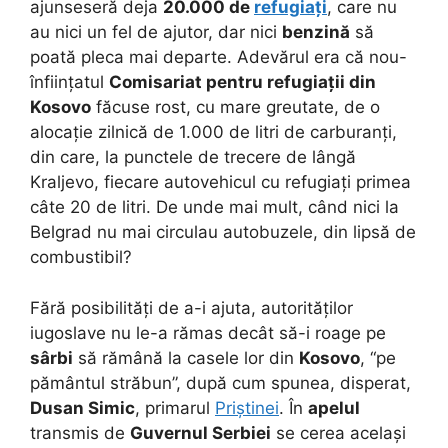
ajunseseră deja
20.000 de
refugiați
, care nu
au nici un fel de ajutor, dar nici
benzină
să
poată pleca mai departe. Adevărul era că nou-
înființatul
Comisariat pentru refugiații din
Kosovo
făcuse rost, cu mare greutate, de o
alocație zilnică de 1.000 de litri de carburanți,
din care, la punctele de trecere de lângă
Kraljevo, fiecare autovehicul cu refugiați primea
câte 20 de litri. De unde mai mult, când nici la
Belgrad nu mai circulau autobuzele, din lipsă de
combustibil?
Fără posibilități de a-i ajuta, autorităților
iugoslave nu le-a rămas decât să-i roage pe
sârbi
să rămână la casele lor din
Kosovo
, “pe
pământul străbun”, după cum spunea, disperat,
Dusan Simic
, primarul
Priștinei
. În
apelul
transmis de
Guvernul Serbiei
se cerea același