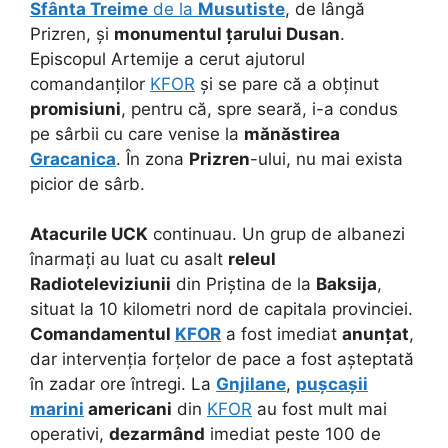
Sfânta Treime
de la
Musutiste
, de lângă
Prizren, și
monumentul țarului Dusan
.
Episcopul Artemije a cerut ajutorul
comandanților
KFOR
și se pare că a obținut
promisiuni
, pentru că, spre seară, i-a condus
pe sârbii cu care venise la
mănăstirea
Gracanica
. În zona
Prizren
-ului, nu mai exista
picior de sârb.
Atacurile UCK
continuau. Un grup de albanezi
înarmați au luat cu asalt
releul
Radioteleviziunii
din Priștina de la
Baksija
,
situat la 10 kilometri nord de capitala provinciei.
Comandamentul
KFOR
a fost imediat
anunțat
,
dar intervenția forțelor de pace a fost așteptată
în zadar ore întregi. La
Gnjilane
,
pușcașii
marini
americani
din
KFOR
au fost mult mai
operativi,
dezarmând
imediat peste 100 de