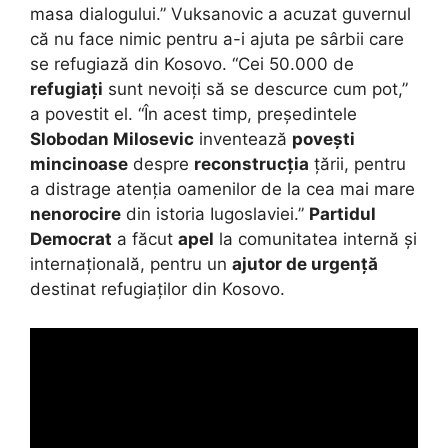
masa dialogului.” Vuksanovic a acuzat guvernul
că nu face nimic pentru a-i ajuta pe sârbii care
se refugiază din Kosovo. “Cei 50.000 de
refugiați
sunt nevoiți să se descurce cum pot,”
a povestit el. “În acest timp, președintele
Slobodan Milosevic
inventează
povești
mincinoase
despre
reconstrucția
țării, pentru
a distrage atenția oamenilor de la cea mai mare
nenorocire
din istoria Iugoslaviei.”
Partidul
Democrat
a făcut
apel
la comunitatea internă și
internațională, pentru un
ajutor de urgență
destinat refugiaților din Kosovo.