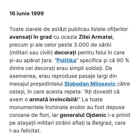
16 iunie 1999
Toate ziarele de astăzi publicau listele ofițerilor
avansați în grad
cu ocazia
Zilei Armatei
,
precum și ale celor peste 3.000 de sârbi
(militari sau civili)
decorați
pentru felul în care
și-au apărat țara. “
Politika
” specifica și că 90 %
dintre cei decorați erau simpli soldați. De
asemenea, erau reproduse pasaje largi din
mesajul președintelui
Slobodan Milosevic
către
ostași, în care acesta repeta: “Ați dovedit că
avem o
armată invincibilă
!” La toate
monumentele închinate eroilor au fost depuse
coroane de flori, iar
generalul Ojdanic
i-a primit
pe atașații militari străini aflați la Belgrad, care
l-au felicitat.