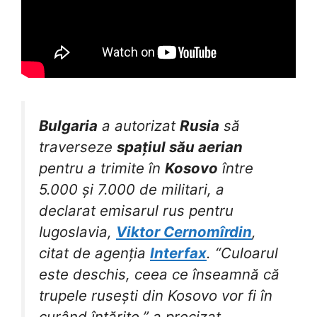
Bulgaria
a autorizat
Rusia
să
traverseze
spațiul său aerian
pentru a trimite în
Kosovo
între
5.000 și 7.000 de militari, a
declarat emisarul rus pentru
Iugoslavia,
Viktor Cernomîrdin
,
citat de agenția
Interfax
. “Culoarul
este deschis, ceea ce înseamnă că
trupele rusești din Kosovo vor fi în
curând întărite,” a precizat