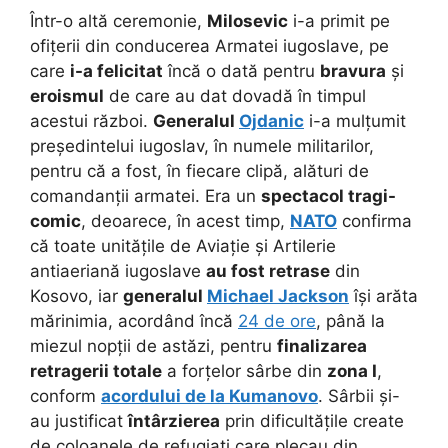
Într-o altă ceremonie,
Milosevic
i-a primit pe
ofițerii din conducerea Armatei iugoslave, pe
care
i-a felicitat
încă o dată pentru
bravura
și
eroismul
de care au dat dovadă în timpul
acestui război.
Generalul
Ojdanic
i-a mulțumit
președintelui iugoslav, în numele militarilor,
pentru că a fost, în fiecare clipă, alături de
comandanții armatei. Era un
spectacol tragi-
comic
, deoarece, în acest timp,
NATO
confirma
că toate unitățile de Aviație și Artilerie
antiaeriană iugoslave
au fost retrase
din
Kosovo, iar
generalul
Michael Jackson
își arăta
mărinimia, acordând încă
24 de ore
, până la
miezul nopții de astăzi, pentru
finalizarea
retragerii totale
a forțelor sârbe din
zona I
,
conform
acordului de la Kumanovo
. Sârbii și-
au justificat
întârzierea
prin dificultățile create
de coloanele de refugiați care plecau din