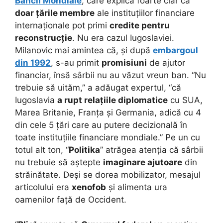
Băncii Mondiale
, care explica foarte clar că
doar țările membre
ale instituțiilor financiare
internaționale pot primi
credite pentru
reconstrucție
. Nu era cazul Iugoslaviei.
Milanovic mai amintea că, și după
embargoul
din 1992
, s-au primit
promisiuni
de ajutor
financiar, însă sârbii nu au văzut vreun ban. “Nu
trebuie să uităm,” a adăugat expertul, “că
Iugoslavia
a rupt relațiile diplomatice
cu SUA,
Marea Britanie, Franța și Germania, adică cu 4
din cele 5 țări care au putere decizională în
toate instituțiile financiare mondiale.” Pe un cu
totul alt ton, “
Politika
” atrăgea atenția că sârbii
nu trebuie să aștepte
imaginare ajutoare
din
străinătate. Deși se dorea mobilizator, mesajul
articolului era
xenofob
și alimenta ura
oamenilor față de Occident.