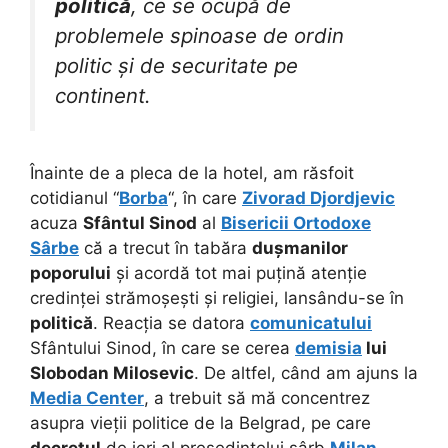
politică
, ce se ocupă de
problemele spinoase de ordin
politic și de securitate pe
continent.
Înainte de a pleca de la hotel, am răsfoit
cotidianul “
Borba
“, în care
Zivorad Djordjevic
acuza
Sfântul Sinod
al
Bisericii Ortodoxe
Sârbe
că a trecut în tabăra
dușmanilor
poporului
și acordă tot mai puțină atenție
credinței strămoșești și religiei, lansându-se în
politică
. Reacția se datora
comunicatului
Sfântului Sinod, în care se cerea
demisia
lui
Slobodan Milosevic
. De altfel, când am ajuns la
Media Center
, a trebuit să mă concentrez
asupra vieții politice de la Belgrad, pe care