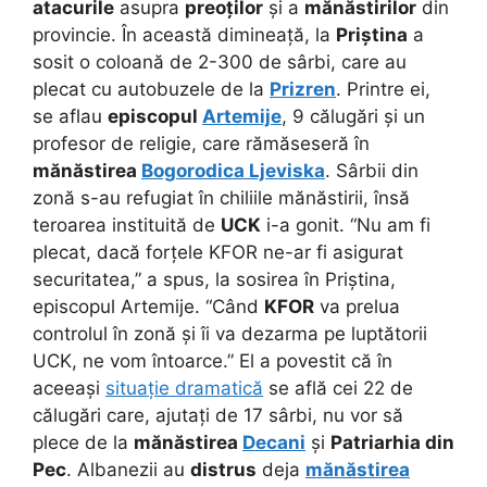
atacurile
asupra
preoților
și a
mănăstirilor
din
provincie. În această dimineață, la
Priștina
a
sosit o coloană de 2-300 de sârbi, care au
plecat cu autobuzele de la
Prizren
. Printre ei,
se aflau
episcopul
Artemije
, 9 călugări și un
profesor de religie, care rămăseseră în
mănăstirea
Bogorodica Ljeviska
. Sârbii din
zonă s-au refugiat în chiliile mănăstirii, însă
teroarea instituită de
UCK
i-a gonit. “Nu am fi
plecat, dacă forțele KFOR ne-ar fi asigurat
securitatea,” a spus, la sosirea în Priștina,
episcopul Artemije. “Când
KFOR
va prelua
controlul în zonă și îi va dezarma pe luptătorii
UCK, ne vom întoarce.” El a povestit că în
aceeași
situație dramatică
se află cei 22 de
călugări care, ajutați de 17 sârbi, nu vor să
plece de la
mănăstirea
Decani
și
Patriarhia din
Pec
. Albanezii au
distrus
deja
mănăstirea