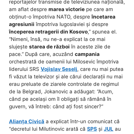
reportajelor transmise de televiziunea națională,
am aflat despre
marea victorie
pe care am
obținut-o împotriva NATO, despre
încetarea
agresiunii
împotriva Iugoslaviei și despre
începerea retragerii din Kosovo
,” spunea el.
“Nimeni, însă, nu ne-a explicat la ce mai
slujește
starea de război
în aceste zile de
pace.” După care, acuzând
campania
orchestrată de oamenii lui Milosevic împotriva
liderului SRS
Vojislav Seselj
, care nu mai putea
fi văzut la televizor și ale cărui declarații nu mai
erau preluate de ziarele controlate de regimul
de la Belgrad, Jokanovic a adăugat: “Acum,
când pe același om îl obligați să rămână în
guvern, vă întreb: când ați fost sincer?”
Alianța Civică
a explicat într-un comunicat că
“decretul lui Milutinovic arată că
SPS
și
JUL
au