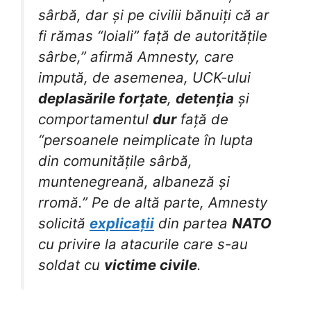
sârbă, dar și pe civilii bănuiți că ar
fi rămas “loiali” față de autoritățile
sârbe,” afirmă Amnesty, care
impută, de asemenea, UCK-ului
deplasările forțate
,
detenția
și
comportamentul
dur
față de
“persoanele neimplicate în lupta
din comunitățile sârbă,
muntenegreană, albaneză și
rromă.” Pe de altă parte, Amnesty
solicită
explicații
din partea
NATO
cu privire la atacurile care s-au
soldat cu
victime civile
.