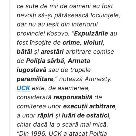
ce sute de mii de oameni au fost
nevoiți să-și părăsească locuințele,
dar nu au ieșit din interiorul
provinciei Kosovo. “
Expulzările
au
fost însoțite de
crime
,
violuri
,
bătăi
și
arestări
arbitrare comise
de
Poliția sârbă
,
Armata
iugoslavă
sau de trupele
paramilitare
,” notează Amnesty.
UCK
este, de asemenea,
considerată
responsabilă
de
comiterea unor
execuții arbitrare
,
a unor
răpiri
și
luări de ostatici
,
chiar dacă la o scară mai mică.
“Din 1996, UCK a atacat Poliția