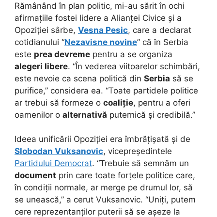
Rămânând în plan politic, mi-au sărit în ochi
afirmațiile fostei lidere a Alianței Civice și a
Opoziției sârbe,
Vesna Pesic
, care a declarat
cotidianului “
Nezavisne novine
” că în Serbia
este
prea devreme
pentru a se organiza
alegeri libere
. “În vederea viitoarelor schimbări,
este nevoie ca scena politică din
Serbia
să se
purifice,” considera ea. “Toate partidele politice
ar trebui să formeze o
coaliție
, pentru a oferi
oamenilor o
alternativă
puternică și credibilă.”
Ideea unificării Opoziției era îmbrățișată și de
Slobodan Vuksanovic
, vicepreședintele
Partidului Democrat
. “Trebuie să semnăm un
document
prin care toate forțele politice care,
în condiții normale, ar merge pe drumul lor, să
se unească,” a cerut Vuksanovic. “Uniți, putem
cere reprezentanților puterii să se așeze la