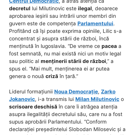
Centrul Democratic
, a atras atenția că
decretul
lui Milutinovic este
ilegal
, deoarece
aprobarea ieșirii sau intrării unor membri din
guvern este de competența
Parlamentului
.
Profitând că își poate exprima opiniile, Lilic s-a
concentrat și asupra stării de război, încă
menținută în Iugoslavia. “De vreme ce
pacea
a
fost semnată, nu mai există nici un motiv legal
sau politic al
menținerii stării de război
,” a
spus el. “Mai mult, menținerea ei ar putea
genera o nouă
criză
în țară.”
Liderul formațiunii
Noua Democrație
,
Zarko
Jokanovic
, i-a transmis lui
Milan Milutinovic
o
scrisoare deschisă
în care îi atrăgea atenția
asupra ilegalității decretului său, care nu a fost
supus aprobării Parlamentului. “Conform
declarației președintelui Slobodan Milosevic și a