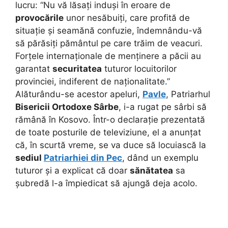
lucru: “Nu vă lăsați induși în eroare de
provocările
unor nesăbuiți, care profită de
situație și seamănă confuzie, îndemnându-vă
să părăsiți pământul pe care trăim de veacuri.
Forțele internaționale de menținere a păcii au
garantat
securitatea
tuturor locuitorilor
provinciei, indiferent de naționalitate.”
Alăturându-se acestor apeluri,
Pavle
, Patriarhul
Bisericii Ortodoxe Sârbe
, i-a rugat pe sârbi să
rămână în Kosovo. Într-o declarație prezentată
de toate posturile de televiziune, el a anunțat
că, în scurtă vreme, se va duce să locuiască la
sediul
Patriarhiei din Pec
, dând un exemplu
tuturor și a explicat că doar
sănătatea
sa
șubredă l-a împiedicat să ajungă deja acolo.