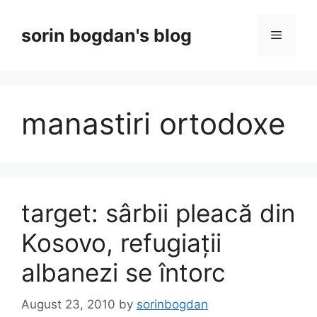
Skip
to
sorin bogdan's blog
Menu
content
manastiri ortodoxe
target: sârbii pleacă din
Kosovo, refugiații
albanezi se întorc
August 23, 2010
by
sorinbogdan