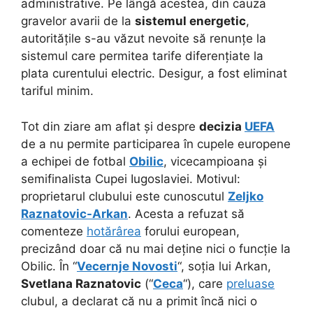
administrative. Pe lângă acestea, din cauza
gravelor avarii de la
sistemul energetic
,
autoritățile s-au văzut nevoite să renunțe la
sistemul care permitea tarife diferențiate la
plata curentului electric. Desigur, a fost eliminat
tariful minim.
Tot din ziare am aflat și despre
decizia
UEFA
de a nu permite participarea în cupele europene
a echipei de fotbal
Obilic
, vicecampioana și
semifinalista Cupei Iugoslaviei. Motivul:
proprietarul clubului este cunoscutul
Zeljko
Raznatovic-Arkan
. Acesta a refuzat să
comenteze
hotărârea
forului european,
precizând doar că nu mai deține nici o funcție la
Obilic. În “
Vecernje Novosti
“, soția lui Arkan,
Svetlana Raznatovic
(“
Ceca
“), care
preluase
clubul, a declarat că nu a primit încă nici o