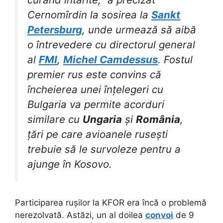
Cernomîrdin la sosirea la
Sankt
Petersburg
, unde urmează să aibă
o întrevedere cu directorul general
al
FMI
,
Michel Camdessus
. Fostul
premier rus este convins că
încheierea unei înțelegeri cu
Bulgaria va permite acorduri
similare cu
Ungaria
și
România
,
țări pe care avioanele rusești
trebuie să le survoleze pentru a
ajunge în Kosovo.
Participarea rușilor la KFOR era încă o problemă
nerezolvată. Astăzi, un al doilea
convoi
de 9