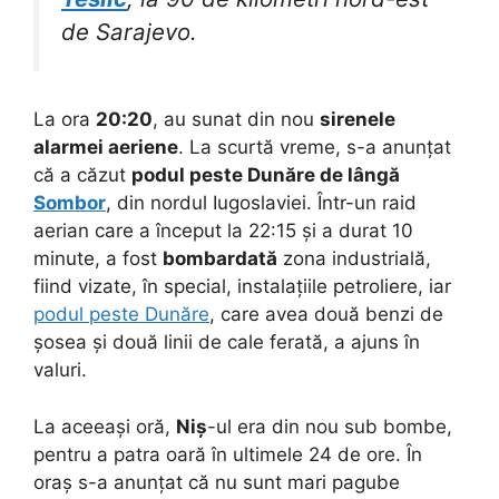
de Sarajevo.
La ora
20:20
, au sunat din nou
sirenele
alarmei aeriene
. La scurtă vreme, s-a anunțat
că a căzut
podul peste Dunăre de lângă
Sombor
, din nordul Iugoslaviei. Într-un raid
aerian care a început la 22:15 și a durat 10
minute, a fost
bombardată
zona industrială,
fiind vizate, în special, instalațiile petroliere, iar
podul peste Dunăre
, care avea două benzi de
șosea și două linii de cale ferată, a ajuns în
valuri.
La aceeași oră,
Niș
-ul era din nou sub bombe,
pentru a patra oară în ultimele 24 de ore. În
oraș s-a anunțat că nu sunt mari pagube