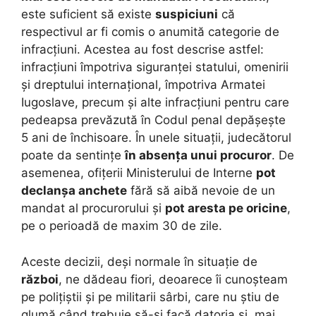
este suficient să existe
suspiciuni
că
respectivul ar fi comis o anumită categorie de
infracțiuni. Acestea au fost descrise astfel:
infracțiuni împotriva siguranței statului, omenirii
și dreptului internațional, împotriva Armatei
Iugoslave, precum și alte infracțiuni pentru care
pedeapsa prevăzută în Codul penal depășește
5 ani de închisoare. În unele situații, judecătorul
poate da sentințe
în absența unui procuror
. De
asemenea, ofițerii Ministerului de Interne
pot
declanșa anchete
fără să aibă nevoie de un
mandat al procurorului și
pot aresta pe oricine
,
pe o perioadă de maxim 30 de zile.
Aceste decizii, deși normale în situație de
război
, ne dădeau fiori, deoarece îi cunoșteam
pe polițiștii și pe militarii sârbi, care nu știu de
glumă când trebuie să-și facă datoria și, mai