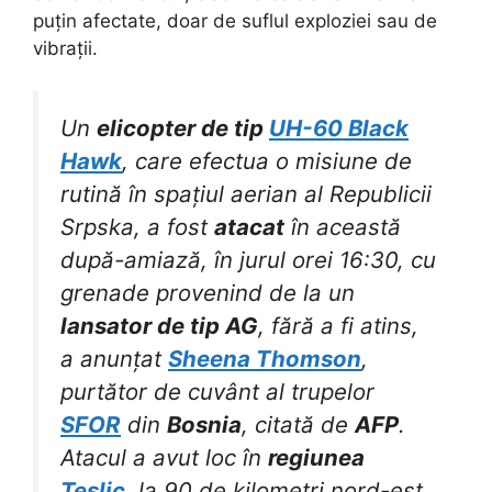
puțin afectate, doar de suflul exploziei sau de
vibrații.
Un
elicopter de tip
UH-60 Black
Hawk
, care efectua o misiune de
rutină în spațiul aerian al Republicii
Srpska, a fost
atacat
în această
după-amiază, în jurul orei 16:30, cu
grenade provenind de la un
lansator de tip AG
, fără a fi atins,
a anunțat
Sheena Thomson
,
purtător de cuvânt al trupelor
SFOR
din
Bosnia
, citată de
AFP
.
Atacul a avut loc în
regiunea
Teslic
, la 90 de kilometri nord-est