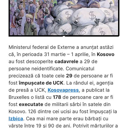
Ministerul federal de Externe a anunțat astăzi
că, în perioada 31 martie – 1 aprilie, în
Kosovo
au fost descoperite
cadavrele
a 29 de
persoane neidentificate. Comunicatul
precizează că toate cele
29
de persoane ar fi
fost
împușcate de
UCK
. La rândul ei, agenția
de presă a UCK,
Kosovapress
, a publicat la
Bruxelles o listă cu
178
de persoane care ar fi
fost
executate
de militarii sârbi în satele din
Kosovo. 126 dintre cei ucisi au fost împușcați la
Izbica
. Cea mai mare parte erau bărbați cu
vârste între 19 și 90 de ani. Potrivit mărturiilor a