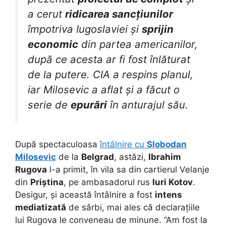
a cerut
ridicarea sancțiunilor
împotriva Iugoslaviei și
sprijin
economic
din partea americanilor,
după ce acesta ar fi fost înlăturat
de la putere. CIA a respins planul,
iar Milosevic a aflat și a făcut o
serie de
epurări
în anturajul său.
După spectaculoasa
întâlnire cu
Slobodan
Milosevic
de la
Belgrad
, astăzi,
Ibrahim
Rugova
l-a primit, în vila sa din cartierul Velanje
din
Priștina
, pe ambasadorul rus
Iuri Kotov
.
Desigur, și această întâlnire a fost
intens
mediatizată
de sârbi, mai ales că declarațiile
lui Rugova le conveneau de minune. “Am fost la