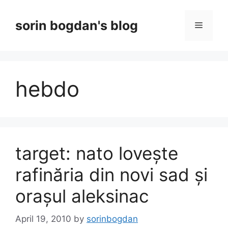
Skip
to
sorin bogdan's blog
Menu
content
hebdo
target: nato lovește
rafinăria din novi sad și
orașul aleksinac
April 19, 2010
by
sorinbogdan