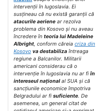
intervenții în Iugoslavia. Ei
susțineau că nu există garanții că
atacurile aeriene
ar rezolva
problema din Kosovo și nu aveau
încredere în
teoria lui Madeleine
Albright
, conform căreia
criza din
Kosovo
va destabiliza
întreaga
regiune a Balcanilor. Militarii
americani considerau că o
intervenție în Iugoslavia nu ar fi
în
intereseul național
al SUA și că
sancțiunile economice împotriva
Belgradului ar fi
suficiente
. De
asemenea, un general citat de
cotidianul american și-a exprimat