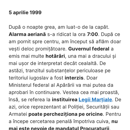
5 aprilie 1999
După o noapte grea, am luat-o de la capăt.
Alarma aeriană
s-a ridicat la ora
7:00
. După ce
am pornit spre centru, am început să aflăm doar
vești deloc promițătoare.
Guvernul federal
a
emis mai multe
hotărâri
, una mai a dracului și
mai ușor de interpretat decât cealaltă. De
astăzi, tranzitul substanțelor periculoase pe
teritoriul iugoslav a fost
interzis
. Doar
Ministerul federal al Apărării va mai putea da
aprobari în continuare. Vestea cea mai proastă,
însă, se referea la
instituirea
Legii Marțiale
. De
azi, orice reprezentant al Poliției, Securității sau
Armatei
poate percheziționa pe oricine
. Pentru
a începe cercetarea penală împotriva cuiva,
nu
mai este nevoie de mandatul Procuraturii
,