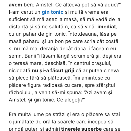
avem
bere Amstel. Ce altceva pot să vă aduc?”
I-am cerut un
gin tonic
și multă vreme era
suficient să mă așez la masă, să mă vadă de la
distanță și să ne salutăm, ca să vină,
imediat
,
cu un pahar de gin tonic. Întotdeauna, lăsa pe
masă paharul și un bon pe care scria cât costă
și nu mă mai deranja decât dacă îi făceam eu
semn. Banii îi lăsam lângă scrumieră și, deși era
o terasă mare, deschisă, în centrul orașului,
niciodată
nu și-a făcut griji
că ar putea cineva
să plece fără să plătească. Îmi amintesc cu
plăcere figura radioasă cu care, spre sfârșitul
războiului, a venit să-mi spună: “Azi avem
și
Amstel,
și
gin tonic. Ce alegeți?”
Era multă lume pe străzi și era o plăcere să stai
o jumătate de oră la soarele care începea să
prindă puteri și admiri
tinerele superbe
care se