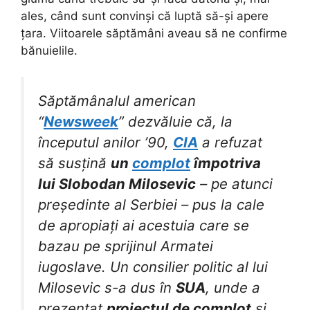
ales, când sunt convinși că luptă să-și apere
țara. Viitoarele săptămâni aveau să ne confirme
bănuielile.
Săptămânalul american
“
Newsweek
” dezvăluie că, la
începutul anilor ’90,
CIA
a refuzat
să susțină
un
complot
împotriva
lui Slobodan Milosevic
– pe atunci
președinte al Serbiei – pus la cale
de apropiați ai acestuia care se
bazau pe sprijinul Armatei
iugoslave. Un consilier politic al lui
Milosevic s-a dus în
SUA
, unde a
prezentat
proiectul de complot
și