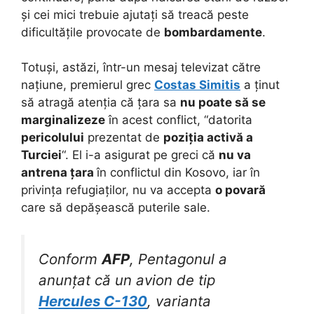
și cei mici trebuie ajutați să treacă peste
dificultățile provocate de
bombardamente
.
Totuși, astăzi, într-un mesaj televizat către
națiune, premierul grec
Costas Simitis
a ținut
să atragă atenția că țara sa
nu poate să se
marginalizeze
în acest conflict, “datorita
pericolului
prezentat de
poziția activă a
Turciei
“. El i-a asigurat pe greci că
nu va
antrena țara
în conflictul din Kosovo, iar în
privința refugiaților, nu va accepta
o povară
care să depășească puterile sale.
Conform
AFP
, Pentagonul a
anunțat că un avion de tip
Hercules C-130
, varianta