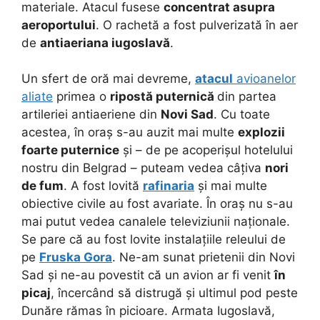
materiale. Atacul fusese
concentrat asupra
aeroportului
. O rachetă a fost pulverizată în aer
de
antiaeriana iugoslavă
.
Un sfert de oră mai devreme,
atacul
avioanelor
aliate
primea o
ripostă puternică
din partea
artileriei antiaeriene din
Novi Sad
. Cu toate
acestea, în oraș s-au auzit mai multe
explozii
foarte puternice
și – de pe acoperișul hotelului
nostru din Belgrad – puteam vedea câțiva
nori
de fum
. A fost lovită
rafinaria
și mai multe
obiective civile au fost avariate. În oraș nu s-au
mai putut vedea canalele televiziunii naționale.
Se pare că au fost lovite instalațiile releului de
pe
Fruska Gora
. Ne-am sunat prietenii din Novi
Sad și ne-au povestit că un avion ar fi venit
în
picaj
, încercând să distrugă și ultimul pod peste
Dunăre rămas în picioare. Armata Iugoslavă,