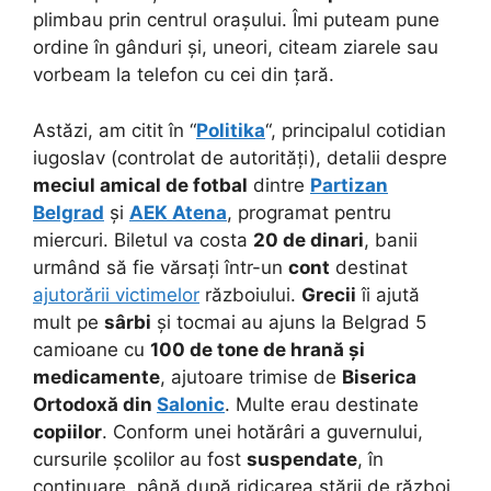
plimbau prin centrul orașului. Îmi puteam pune
ordine în gânduri și, uneori, citeam ziarele sau
vorbeam la telefon cu cei din țară.
Astăzi, am citit în “
Politika
“, principalul cotidian
iugoslav (controlat de autorități), detalii despre
meciul amical de fotbal
dintre
Partizan
Belgrad
și
AEK Atena
, programat pentru
miercuri. Biletul va costa
20 de dinari
, banii
urmând să fie vărsați într-un
cont
destinat
ajutorării victimelor
războiului.
Grecii
îi ajută
mult pe
sârbi
și tocmai au ajuns la Belgrad 5
camioane cu
100 de tone de hrană și
medicamente
, ajutoare trimise de
Biserica
Ortodoxă din
Salonic
. Multe erau destinate
copiilor
. Conform unei hotărâri a guvernului,
cursurile școlilor au fost
suspendate
, în
continuare, până după ridicarea stării de război