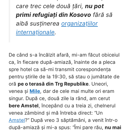
care trec cele două țări,
nu pot
primi refugiați din Kosovo
fără să
aibă susținerea
organizațiilor
internaționale
.
De când s-a încălzit afară, mi-am făcut obiceiul
ca, în fiecare după-amiază, înainte de a pleca
spre hotel ca să-mi transmit corespondența
pentru știrile de la 19:30, să stau o jumătate de
oră
pe o terasă din Trg Republike
. Uneori,
venea și
Mile
, dar de cele mai multe ori eram
singur. După ce, două zile la rând, am cerut
bere Amstel
, începând cu a treia zi, chelnerul
venea zâmbind și mă întreba direct: “Un
Amstel
?” După vreo 3 săptămâni, a venit într-o
după-amiază și mi-a spus: “Îmi pare rău,
nu mai