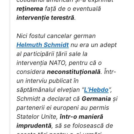
reținerea
față de o eventuală
intervenție terestră
.
Nici fostul cancelar german
Helmuth Schmidt
nu era un adept
al participării țării sale la
intervenția NATO, pentru că o
considera
neconstituțională
. Într-
un interviu publicat în
săptămânalul elvețian “
L’Hebdo
“,
Schmidt a declarat că
Germania
și
partenerii ei europeni au permis
Statelor Unite,
într-o manieră
imprudentă
, să se folosească de