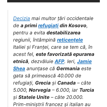
Decizia
mai multor țări occidentale
de
a primi
refugiați
din Kosovo
,
pentru a evita
destabilizarea
regiunii, întâmpină
reticențele
Italiei și Franței, care se tem că, în
acest fel,
este favorizată epurarea
etnică
, dezvăluie
AFP
. Ieri,
Jamie
Shea
anunțase că
Germania
este
gata să primească 40.000 de
refugiați,
Grecia
și
Canada
– câte
5.000,
Norvegia
– 6.000, iar
Turcia
și
Statele Unite
– câte 20.000.
Prim-miniștrii francez și italian au