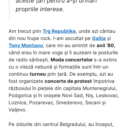
aceste țări pentru a-și urmări
propriile interese.
Am trecut prin
Trg Republike
, unde azi cântau
din nou trupe rock. I-am ascultat pe
Galija
și
Tony Montano
, care mi-au amintit de
anii ’80
,
când erau în mare voga și îi auzeam la posturile
de radio sârbești.
Moda concertelor
s-a extins
cu o viteză nebună și formațiile sunt într-un
continuu
turneu
prin țară. De exemplu, azi au
fost organizate
concerte de protest
împotriva
războiului în piețele din capitala Muntenegrului,
Podgorica și în orașele Novi Sad, Niș, Leskovac,
Loznice, Pozarevac, Smederevo, Secani și
Valjevo.
Pe zidurile din centrul Belgradului, au început,