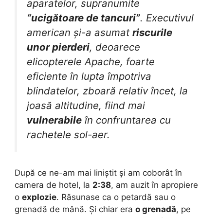
aparatelor, supranumite
“ucigătoare de tancuri”
. Executivul
american și-a asumat
riscurile
unor pierderi
, deoarece
elicopterele Apache, foarte
eficiente în lupta împotriva
blindatelor, zboară relativ încet, la
joasă altitudine, fiind mai
vulnerabile
în confruntarea cu
rachetele sol-aer.
După ce ne-am mai liniștit și am coborât în
camera de hotel, la
2:38
, am auzit în apropiere
o
explozie
. Răsunase ca o petardă sau o
grenadă de mână. Și chiar era
o grenadă
, pe