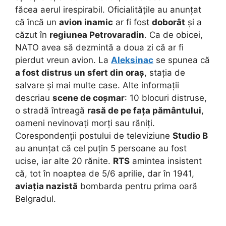
făcea aerul irespirabil. Oficialitățile au anunțat
că încă un
avion inamic
ar fi fost
doborât
și a
căzut în
regiunea Petrovaradin
. Ca de obicei,
NATO avea să dezmintă a doua zi că ar fi
pierdut vreun avion. La
Aleksinac
se spunea că
a fost distrus un sfert din oraș
, stația de
salvare și mai multe case. Alte informații
descriau
scene de coșmar
: 10 blocuri distruse,
o stradă întreagă
rasă de pe fața pământului
,
oameni nevinovați morți sau răniți.
Corespondenții postului de televiziune
Studio B
au anunțat că cel puțin 5 persoane au fost
ucise, iar alte 20 rănite.
RTS
amintea insistent
că, tot în noaptea de 5/6 aprilie, dar în 1941,
aviația nazistă
bombarda pentru prima oară
Belgradul.