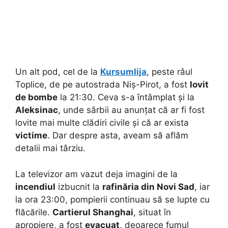
Un alt pod, cel de la
Kursumlija
, peste râul
Toplice, de pe autostrada Niș-Pirot, a fost
lovit
de bombe
la 21:30. Ceva s-a întâmplat și la
Aleksinac
, unde sârbii au anunțat că ar fi fost
lovite mai multe clădiri civile și că ar exista
victime
. Dar despre asta, aveam să aflăm
detalii mai târziu.
La televizor am vazut deja imagini de la
incendiul
izbucnit la
rafinăria din Novi Sad
, iar
la ora 23:00, pompierii continuau să se lupte cu
flăcările.
Cartierul Shanghai
, situat în
apropiere, a fost
evacuat
, deoarece fumul