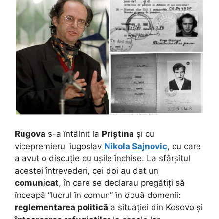
Rugova
s-a întâlnit la
Priștina
și cu
vicepremierul iugoslav
Nikola Sajnovic
, cu care
a avut o discuție cu ușile închise. La sfârșitul
acestei întrevederi, cei doi au dat un
comunicat
, în care se declarau pregătiți să
înceapă “lucrul în comun” în două domenii:
reglementarea politică
a situației din Kosovo și