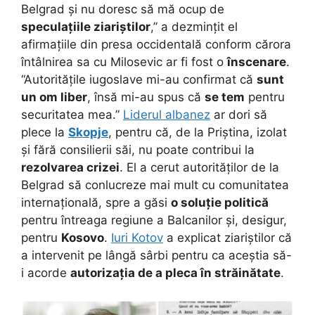
Belgrad și nu doresc să mă ocup de
speculațiile ziariștilor
,” a dezmințit el
afirmațiile din presa occidentală conform cărora
întâlnirea sa cu Milosevic ar fi fost o
înscenare
.
“Autoritățile iugoslave mi-au confirmat că
sunt
un om liber
, însă mi-au spus că
se tem
pentru
securitatea mea.”
Liderul albanez
ar dori să
plece la
Skopje
, pentru că, de la Priștina, izolat
și fără consilierii săi, nu poate contribui la
rezolvarea crizei
. El a cerut autorităților de la
Belgrad să conlucreze mai mult cu comunitatea
internațională, spre a găsi
o soluție politică
pentru întreaga regiune a Balcanilor și, desigur,
pentru
Kosovo
.
Iuri Kotov
a explicat ziariștilor că
a intervenit pe lângă sârbi pentru ca aceștia să-
i acorde
autorizația de a pleca în străinătate
.