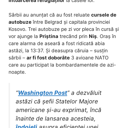
întoarcerea refugiaților
la casele lor.
Sârbii au anunțat că au fost reluate
cursele de
autobuze
între Belgrad și capitala provinciei
Kosovo. Trei autobuze pe zi vor pleca în cursă și
vor ajunge la
Priștina
trecând prin
Niș
. Oraș în
care alarma de aseară a fost ridicată abia
astăzi, la 13:37. Și deasupra căruia – susțin
sârbii –
ar fi fost doborâte
3 avioane NATO
care au participat la bombardamentele de azi-
noapte.
“
Washington Post
” a dezvăluit
astăzi că șefii Statelor Majore
americane și-au exprimat, încă
înainte de lansarea acesteia,
îndoieli
asupra eficienței unei