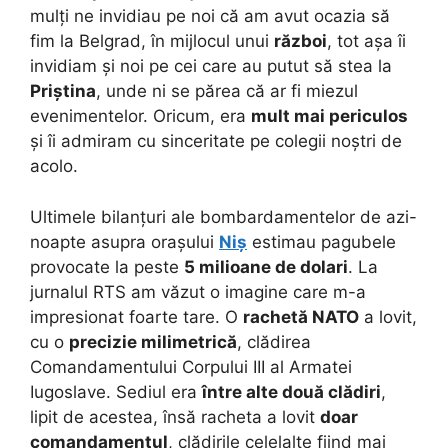
mulți ne invidiau pe noi că am avut ocazia să
fim la Belgrad, în mijlocul unui
război
, tot așa îi
invidiam și noi pe cei care au putut să stea la
Priștina
, unde ni se părea că ar fi miezul
evenimentelor. Oricum, era
mult mai periculos
și îi admiram cu sinceritate pe colegii noștri de
acolo.
Ultimele bilanțuri ale bombardamentelor de azi-
noapte asupra orașului
Niș
estimau pagubele
provocate la peste
5 milioane de dolari
. La
jurnalul RTS am văzut o imagine care m-a
impresionat foarte tare. O
rachetă NATO
a lovit,
cu o
precizie milimetrică
, clădirea
Comandamentului Corpului III al Armatei
Iugoslave. Sediul era
între alte două clădiri
,
lipit de acestea, însă racheta a lovit
doar
comandamentul
, clădirile celelalte fiind mai