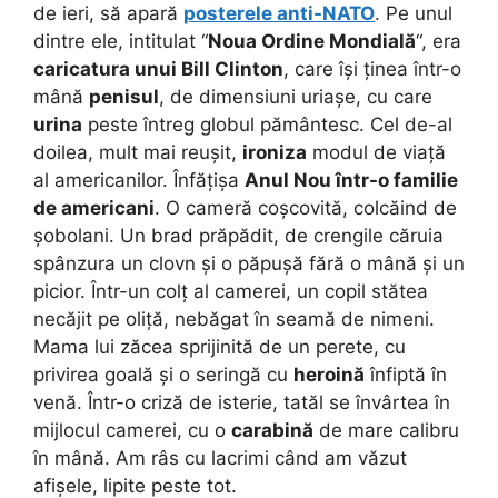
de ieri, să apară
posterele anti-NATO
. Pe unul
dintre ele, intitulat “
Noua Ordine Mondială
“, era
caricatura unui Bill Clinton
, care își ținea într-o
mână
penisul
, de dimensiuni uriașe, cu care
urina
peste întreg globul pământesc. Cel de-al
doilea, mult mai reușit,
ironiza
modul de viață
al americanilor. Înfățișa
Anul Nou într-o familie
de americani
. O cameră coșcovită, colcăind de
șobolani. Un brad prăpădit, de crengile căruia
spânzura un clovn și o păpușă fără o mână și un
picior. Într-un colț al camerei, un copil stătea
necăjit pe oliță, nebăgat în seamă de nimeni.
Mama lui zăcea sprijinită de un perete, cu
privirea goală și o seringă cu
heroină
înfiptă în
venă. Într-o criză de isterie, tatăl se învârtea în
mijlocul camerei, cu o
carabină
de mare calibru
în mână. Am râs cu lacrimi când am văzut
afișele, lipite peste tot.