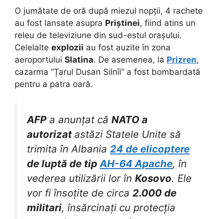
O jumătate de oră după miezul nopții, 4 rachete
au fost lansate asupra
Priștinei
, fiind atins un
releu de televiziune din sud-estul orașului.
Celelalte
explozii
au fost auzite în zona
aeroportului
Slatina
. De asemenea, la
Prizren
,
cazarma “Țarul Dusan Silnîi” a fost bombardată
pentru a patra oară.
AFP
a anunțat că
NATO a
autorizat
astăzi Statele Unite să
trimita în Albania
24 de elicoptere
de luptă de tip
AH-64 Apache
, în
vederea utilizării lor în
Kosovo
. Ele
vor fi însoțite de circa
2.000 de
militari
, însărcinați cu protecția