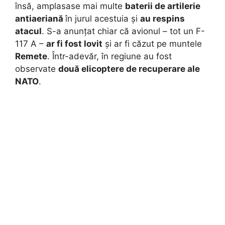
însă, amplasase mai multe
baterii de artilerie
antiaeriană
în jurul acestuia și
au respins
atacul
. S-a anunțat chiar că avionul – tot un F-
117 A –
ar fi fost lovit
și ar fi căzut pe muntele
Remete
. Într-adevăr, în regiune au fost
observate
două elicoptere de recuperare ale
NATO
.