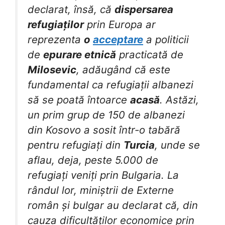
declarat, însă, că
dispersarea
refugiaților
prin Europa ar
reprezenta
o
acceptare
a politicii
de
epurare etnică
practicată de
Milosevic
, adăugând că este
fundamental ca refugiații albanezi
să se poată întoarce
acasă
. Astăzi,
un prim grup de 150 de albanezi
din Kosovo a sosit într-o tabără
pentru refugiați din
Turcia
, unde se
aflau, deja, peste 5.000 de
refugiați veniți prin Bulgaria. La
rândul lor, miniștrii de Externe
român și bulgar au declarat că, din
cauza dificultăților economice prin