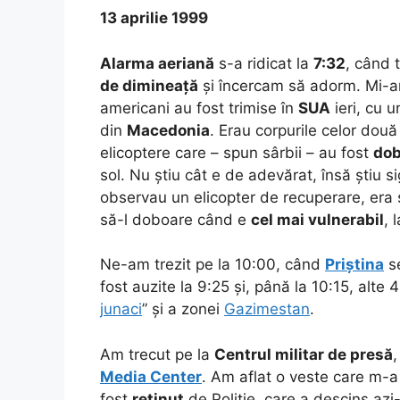
13 aprilie 1999
Alarma aeriană
s-a ridicat la
7:32
, când 
de dimineață
și încercam să adorm. Mi-am
americani au fost trimise în
SUA
ieri, cu 
din
Macedonia
. Erau corpurile celor dou
elicoptere care – spun sârbii – au fost
dob
sol. Nu știu cât e de adevărat, însă știu s
observau un elicopter de recuperare, era să
să-l doboare când e
cel mai vulnerabil
, 
Ne-am trezit pe la 10:00, când
Priștina
se
fost auzite la 9:25 și, până la 10:15, alte
junaci
” și a zonei
Gazimestan
.
Am trecut pe la
Centrul militar de presă
Media Center
. Am aflat o veste care m-a 
fost
reținut
de Poliție, care a descins az