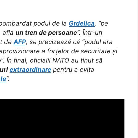
 bombardat podul de la
Grdelica
, “pe
e afla
un tren de persoane
“. Într-un
at de
AFP
, se precizează că “podul era
 aprovizionare a forțelor de securitate și
. În final, oficialii NATO au ținut să
uri
extraordinare
pentru a evita
le
“.