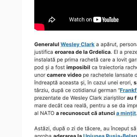
Generalul
Wesley Clark
a apărut, persona
justifica
eroarea de la Grdelica
. El a pre
instalată pe prima rachetă care a lovit gar
pod și a fost
imposibil
ca traiectoria rach
unor
camere video
pe rachetele lansate d
îndreaptă aceasta și, în cazul unei erori,
s
târziu, după ce cotidianul german “
Frank
prezentate de Wesley Clark ziariștilor
au 
mare decât cea reală, pentru a se da impr
al NATO
a recunoscut că atunci
a mințit
Astăzi, după o zi de tăcere, au început s
aproba
aderarea la
Uniunea Rusia-Belar