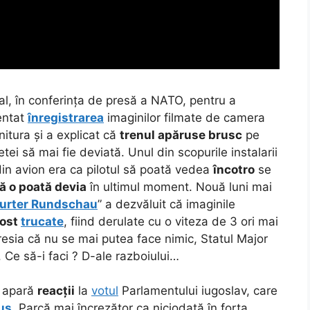
l, în conferința de presă a NATO, pentru a
zentat
înregistrarea
imaginilor filmate de camera
nitura și a explicat că
trenul apăruse brusc
pe
etei să mai fie deviată.
Unul din scopurile instalarii
in avion era ca pilotul să poată vedea
încotro
se
ă o poată devia
în ultimul moment. Nouă luni mai
furter Rundschau
” a dezvăluit că imaginile
fost
trucate
, fiind derulate cu o viteza de 3 ori mai
esia că nu se mai putea face nimic, Statul Major
. Ce să-i faci ? D-ale razboiului…
ă apară
reacții
la
votul
Parlamentului iugoslav, care
us
. Parcă mai încrezător ca niciodată în forța