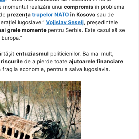
e momentul realizării unui
compromis
în problema
 de
prezența
trupelor NATO
în Kosovo
sau de
derației Iugoslave.”
Vojislav Seselj
, președintele
mai grele momente
pentru Serbia. Este cazul să se
 Europa.”
ărtășit
entuziasmul
politicienilor. Ba mai mult,
a
riscurile
de a pierde toate
ajutoarele financiare
ță fragila economie, pentru a salva Iugoslavia.