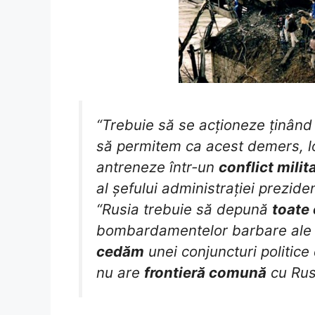
“Trebuie să se acționeze ținân
să permitem ca acest demers, log
antreneze într-un
conflict milit
al șefului administrației prezid
“Rusia trebuie să depună
toate 
bombardamentelor barbare ale N
cedăm
unei conjuncturi politic
nu are
frontieră comună
cu Rus