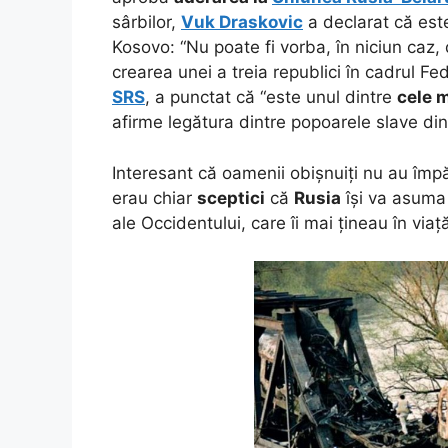
sârbilor,
Vuk Draskovic
a declarat că est
Kosovo: “Nu poate fi vorba, în niciun caz,
crearea unei a treia republici în cadrul Fe
SRS
, a punctat că “este unul dintre
cele 
afirme legătura dintre popoarele slave din
Interesant că oamenii obișnuiți nu au împ
erau chiar
sceptici
că
Rusia
își va asum
ale Occidentului, care îi mai țineau în via