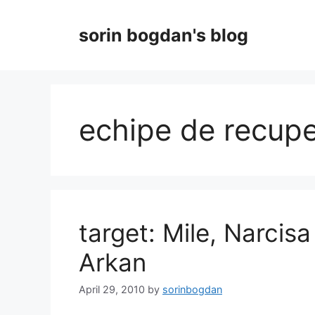
Skip
to
sorin bogdan's blog
content
echipe de recup
target: Mile, Narcisa 
Arkan
April 29, 2010
by
sorinbogdan