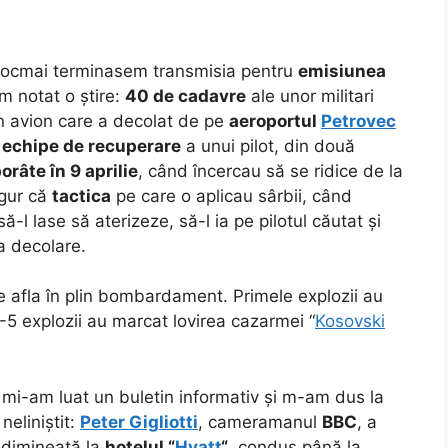
tocmai terminasem transmisia pentru
emisiunea
 notat o știre:
40 de cadavre
ale unor militari
un avion care a decolat de pe
aeroportul
Petrovec
ă
echipe de recuperare
a unui pilot, din două
orâte în 9 aprilie
, când încercau să se ridice de la
igur că
tactica
pe care o aplicau sârbii, când
-l lase să aterizeze, să-l ia pe pilotul căutat și
la decolare.
 afla în plin bombardament. Primele explozii au
 4-5 explozii au marcat lovirea cazarmei “
Kosovski
, mi-am luat un buletin informativ și m-am dus la
neliniștit:
Peter Gigliotti
, cameramanul
BBC
, a
i-dimineață la
hotelul “
Hyatt
“
, condus până la