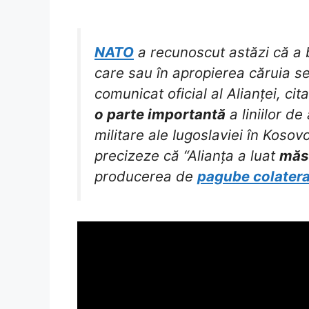
NATO
a recunoscut astăzi că a
care sau în apropierea căruia s
comunicat oficial al Alianței, cit
o parte importantă
a liniilor de
militare ale Iugoslaviei în Kosovo”
precizeze că “Alianța a luat
măs
producerea de
pagube colatera