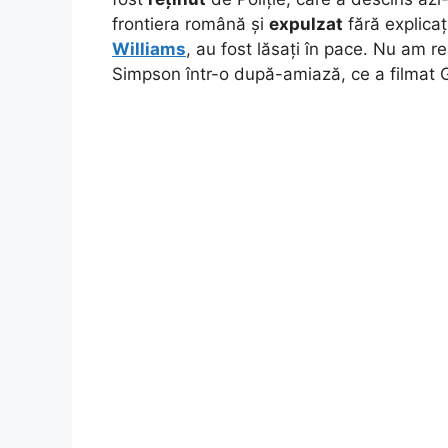
frontiera română și
expulzat
fără explicaț
Williams
, au fost lăsați în pace. Nu am r
Simpson într-o după-amiază, ce a filmat Gi