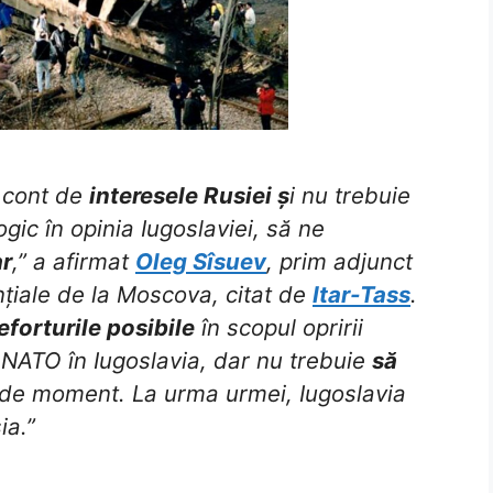
d cont de
interesele Rusiei ș
i nu trebuie
ic în opinia Iugoslaviei, să ne
ar
,” a afirmat
Oleg Sîsuev
, prim adjunct
ențiale de la Moscova, citat de
Itar-Tass
.
eforturile posibile
în scopul opririi
ATO în Iugoslavia, dar nu trebuie
să
e de moment. La urma urmei, Iugoslavia
ia.”