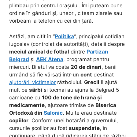
plimbau prin centrul orașului. Îmi puteam pune
ordine în gânduri și, uneori, citeam ziarele sau
vorbeam la telefon cu cei din țară.
Astăzi, am citit în “
Politika
“, principalul cotidian
iugoslav (controlat de autorități), detalii despre
meciul amical de fotbal
dintre
Partizan
Belgrad
și
AEK Atena
, programat pentru
miercuri. Biletul va costa
20 de dinari
, banii
urmând să fie vărsați într-un
cont
destinat
ajutorării victimelor
războiului.
Grecii
îi ajută
mult pe
sârbi
și tocmai au ajuns la Belgrad 5
camioane cu
100 de tone de hrană și
medicamente
, ajutoare trimise de
Biserica
Ortodoxă din
Salonic
. Multe erau destinate
copiilor
. Conform unei hotărâri a guvernului,
cursurile școlilor au fost
suspendate
, în
continuare, până după ridicarea stării de război