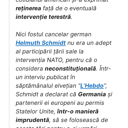
reținerea
față de o eventuală
intervenție terestră
.
Nici fostul cancelar german
Helmuth Schmidt
nu era un adept
al participării țării sale la
intervenția NATO, pentru că o
considera
neconstituțională
. Într-
un interviu publicat în
săptămânalul elvețian “
L’Hebdo
“,
Schmidt a declarat că
Germania
și
partenerii ei europeni au permis
Statelor Unite,
într-o manieră
imprudentă
, să se folosească de