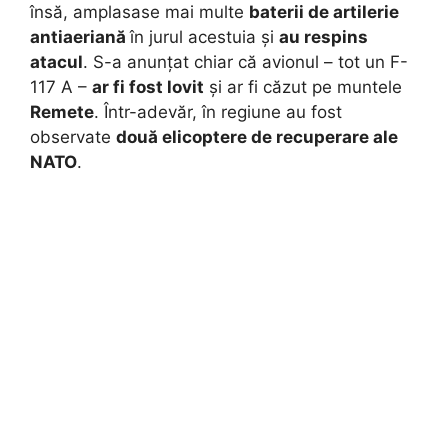
însă, amplasase mai multe
baterii de artilerie
antiaeriană
în jurul acestuia și
au respins
atacul
. S-a anunțat chiar că avionul – tot un F-
117 A –
ar fi fost lovit
și ar fi căzut pe muntele
Remete
. Într-adevăr, în regiune au fost
observate
două elicoptere de recuperare ale
NATO
.