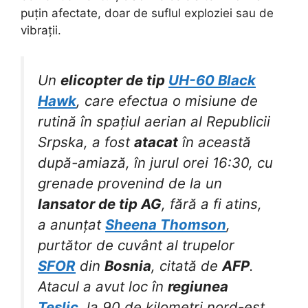
puțin afectate, doar de suflul exploziei sau de
vibrații.
Un
elicopter de tip
UH-60 Black
Hawk
, care efectua o misiune de
rutină în spațiul aerian al Republicii
Srpska, a fost
atacat
în această
după-amiază, în jurul orei 16:30, cu
grenade provenind de la un
lansator de tip AG
, fără a fi atins,
a anunțat
Sheena Thomson
,
purtător de cuvânt al trupelor
SFOR
din
Bosnia
, citată de
AFP
.
Atacul a avut loc în
regiunea
Teslic
, la 90 de kilometri nord-est