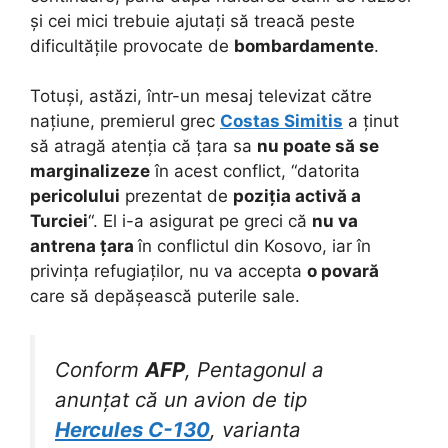
și cei mici trebuie ajutați să treacă peste
dificultățile provocate de
bombardamente
.
Totuși, astăzi, într-un mesaj televizat către
națiune, premierul grec
Costas Simitis
a ținut
să atragă atenția că țara sa
nu poate să se
marginalizeze
în acest conflict, “datorita
pericolului
prezentat de
poziția activă a
Turciei
“. El i-a asigurat pe greci că
nu va
antrena țara
în conflictul din Kosovo, iar în
privința refugiaților, nu va accepta
o povară
care să depășească puterile sale.
Conform
AFP
, Pentagonul a
anunțat că un avion de tip
Hercules C-130
, varianta