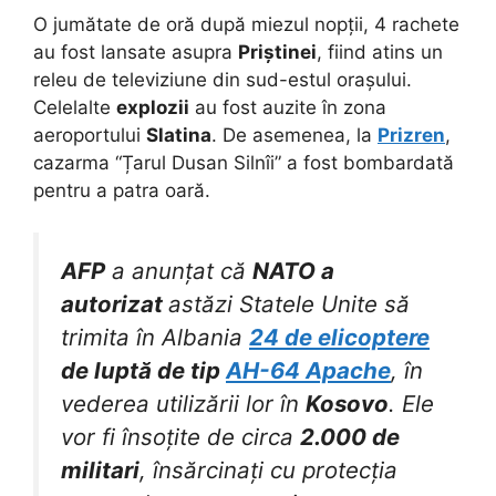
O jumătate de oră după miezul nopții, 4 rachete
au fost lansate asupra
Priștinei
, fiind atins un
releu de televiziune din sud-estul orașului.
Celelalte
explozii
au fost auzite în zona
aeroportului
Slatina
. De asemenea, la
Prizren
,
cazarma “Țarul Dusan Silnîi” a fost bombardată
pentru a patra oară.
AFP
a anunțat că
NATO a
autorizat
astăzi Statele Unite să
trimita în Albania
24 de elicoptere
de luptă de tip
AH-64 Apache
, în
vederea utilizării lor în
Kosovo
. Ele
vor fi însoțite de circa
2.000 de
militari
, însărcinați cu protecția