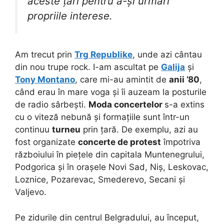
aceste țări pentru a-și urmări
propriile interese.
Am trecut prin
Trg Republike
, unde azi cântau
din nou trupe rock. I-am ascultat pe
Galija
și
Tony Montano
, care mi-au amintit de
anii ’80
,
când erau în mare voga și îi auzeam la posturile
de radio sârbești.
Moda concertelor
s-a extins
cu o viteză nebună și formațiile sunt într-un
continuu
turneu
prin țară. De exemplu, azi au
fost organizate
concerte de protest
împotriva
războiului în piețele din capitala Muntenegrului,
Podgorica și în orașele Novi Sad, Niș, Leskovac,
Loznice, Pozarevac, Smederevo, Secani și
Valjevo.
Pe zidurile din centrul Belgradului, au început,