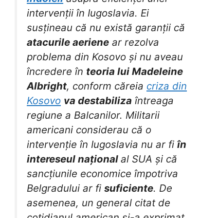
intervenții în Iugoslavia. Ei
susțineau că nu există garanții că
atacurile aeriene
ar rezolva
problema din Kosovo și nu aveau
încredere în
teoria lui Madeleine
Albright
, conform căreia
criza din
Kosovo
va destabiliza
întreaga
regiune a Balcanilor. Militarii
americani considerau că o
intervenție în Iugoslavia nu ar fi
în
intereseul național
al SUA și că
sancțiunile economice împotriva
Belgradului ar fi
suficiente
. De
asemenea, un general citat de
cotidianul american și-a exprimat