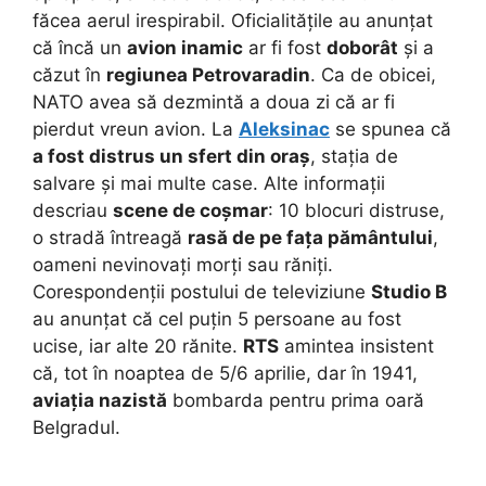
făcea aerul irespirabil. Oficialitățile au anunțat
că încă un
avion inamic
ar fi fost
doborât
și a
căzut în
regiunea Petrovaradin
. Ca de obicei,
NATO avea să dezmintă a doua zi că ar fi
pierdut vreun avion. La
Aleksinac
se spunea că
a fost distrus un sfert din oraș
, stația de
salvare și mai multe case. Alte informații
descriau
scene de coșmar
: 10 blocuri distruse,
o stradă întreagă
rasă de pe fața pământului
,
oameni nevinovați morți sau răniți.
Corespondenții postului de televiziune
Studio B
au anunțat că cel puțin 5 persoane au fost
ucise, iar alte 20 rănite.
RTS
amintea insistent
că, tot în noaptea de 5/6 aprilie, dar în 1941,
aviația nazistă
bombarda pentru prima oară
Belgradul.