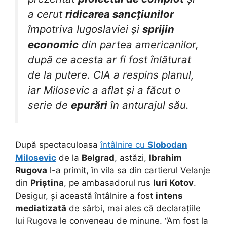
a cerut
ridicarea sancțiunilor
împotriva Iugoslaviei și
sprijin
economic
din partea americanilor,
după ce acesta ar fi fost înlăturat
de la putere. CIA a respins planul,
iar Milosevic a aflat și a făcut o
serie de
epurări
în anturajul său.
După spectaculoasa
întâlnire cu
Slobodan
Milosevic
de la
Belgrad
, astăzi,
Ibrahim
Rugova
l-a primit, în vila sa din cartierul Velanje
din
Priștina
, pe ambasadorul rus
Iuri Kotov
.
Desigur, și această întâlnire a fost
intens
mediatizată
de sârbi, mai ales că declarațiile
lui Rugova le conveneau de minune. “Am fost la