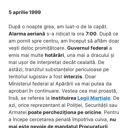
5 aprilie 1999
După o noapte grea, am luat-o de la capăt.
Alarma aeriană
s-a ridicat la ora
7:00
. După ce
am pornit spre centru, am început să aflăm doar
vești deloc promițătoare.
Guvernul federal
a
emis mai multe
hotărâri
, una mai a dracului și
mai ușor de interpretat decât cealaltă. De
astăzi, tranzitul substanțelor periculoase pe
teritoriul iugoslav a fost
interzis
. Doar
Ministerul federal al Apărării va mai putea da
aprobari în continuare. Vestea cea mai proastă,
însă, se referea la
instituirea
Legii Marțiale
. De
azi, orice reprezentant al Poliției, Securității sau
Armatei
poate percheziționa pe oricine
. Pentru
a începe cercetarea penală împotriva cuiva,
nu
mai este nevoie de mandatul Procuraturii
,