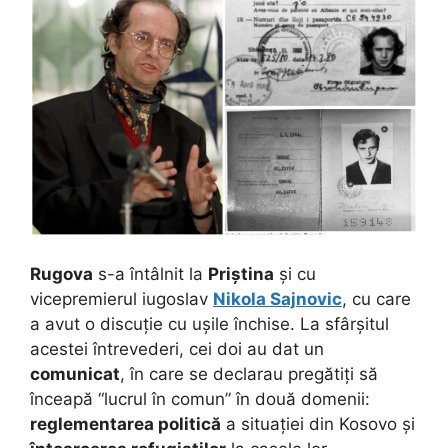
Rugova
s-a întâlnit la
Priștina
și cu
vicepremierul iugoslav
Nikola Sajnovic
, cu care
a avut o discuție cu ușile închise. La sfârșitul
acestei întrevederi, cei doi au dat un
comunicat
, în care se declarau pregătiți să
înceapă “lucrul în comun” în două domenii:
reglementarea politică
a situației din Kosovo și