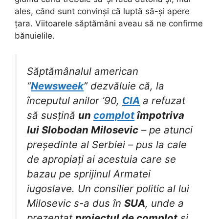
ales, când sunt convinși că luptă să-și apere
țara. Viitoarele săptămâni aveau să ne confirme
bănuielile.
Săptămânalul american
“
Newsweek
” dezvăluie că, la
începutul anilor ’90,
CIA
a refuzat
să susțină
un
complot
împotriva
lui Slobodan Milosevic
– pe atunci
președinte al Serbiei – pus la cale
de apropiați ai acestuia care se
bazau pe sprijinul Armatei
iugoslave. Un consilier politic al lui
Milosevic s-a dus în
SUA
, unde a
prezentat
proiectul de complot
și