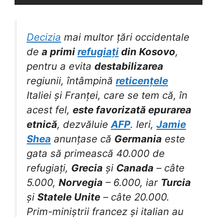
Decizia
mai multor țări occidentale
de
a primi
refugiați
din Kosovo
,
pentru a evita
destabilizarea
regiunii, întâmpină
reticențele
Italiei și Franței, care se tem că, în
acest fel,
este favorizată epurarea
etnică
, dezvăluie
AFP
. Ieri,
Jamie
Shea
anunțase că
Germania
este
gata să primească 40.000 de
refugiați,
Grecia
și
Canada
– câte
5.000,
Norvegia
– 6.000, iar
Turcia
și
Statele Unite
– câte 20.000.
Prim-miniștrii francez și italian au