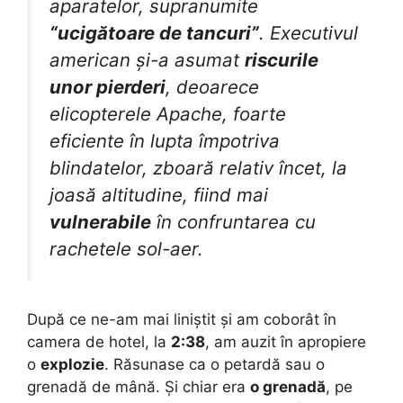
aparatelor, supranumite
“ucigătoare de tancuri”
. Executivul
american și-a asumat
riscurile
unor pierderi
, deoarece
elicopterele Apache, foarte
eficiente în lupta împotriva
blindatelor, zboară relativ încet, la
joasă altitudine, fiind mai
vulnerabile
în confruntarea cu
rachetele sol-aer.
După ce ne-am mai liniștit și am coborât în
camera de hotel, la
2:38
, am auzit în apropiere
o
explozie
. Răsunase ca o petardă sau o
grenadă de mână. Și chiar era
o grenadă
, pe