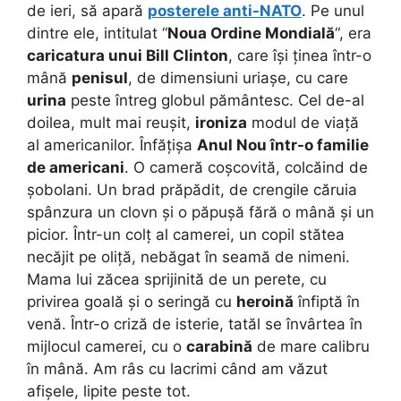
de ieri, să apară
posterele anti-NATO
. Pe unul
dintre ele, intitulat “
Noua Ordine Mondială
“, era
caricatura unui Bill Clinton
, care își ținea într-o
mână
penisul
, de dimensiuni uriașe, cu care
urina
peste întreg globul pământesc. Cel de-al
doilea, mult mai reușit,
ironiza
modul de viață
al americanilor. Înfățișa
Anul Nou într-o familie
de americani
. O cameră coșcovită, colcăind de
șobolani. Un brad prăpădit, de crengile căruia
spânzura un clovn și o păpușă fără o mână și un
picior. Într-un colț al camerei, un copil stătea
necăjit pe oliță, nebăgat în seamă de nimeni.
Mama lui zăcea sprijinită de un perete, cu
privirea goală și o seringă cu
heroină
înfiptă în
venă. Într-o criză de isterie, tatăl se învârtea în
mijlocul camerei, cu o
carabină
de mare calibru
în mână. Am râs cu lacrimi când am văzut
afișele, lipite peste tot.