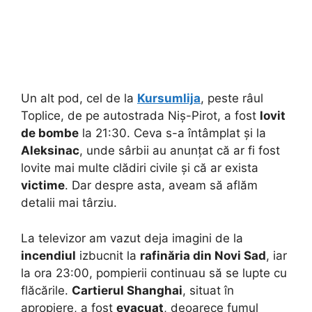
Un alt pod, cel de la
Kursumlija
, peste râul
Toplice, de pe autostrada Niș-Pirot, a fost
lovit
de bombe
la 21:30. Ceva s-a întâmplat și la
Aleksinac
, unde sârbii au anunțat că ar fi fost
lovite mai multe clădiri civile și că ar exista
victime
. Dar despre asta, aveam să aflăm
detalii mai târziu.
La televizor am vazut deja imagini de la
incendiul
izbucnit la
rafinăria din Novi Sad
, iar
la ora 23:00, pompierii continuau să se lupte cu
flăcările.
Cartierul Shanghai
, situat în
apropiere, a fost
evacuat
, deoarece fumul