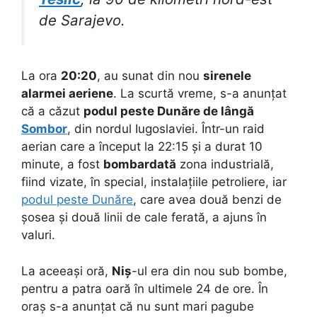
de Sarajevo.
La ora
20:20
, au sunat din nou
sirenele
alarmei aeriene
. La scurtă vreme, s-a anunțat
că a căzut
podul peste Dunăre de lângă
Sombor
, din nordul Iugoslaviei. Într-un raid
aerian care a început la 22:15 și a durat 10
minute, a fost
bombardată
zona industrială,
fiind vizate, în special, instalațiile petroliere, iar
podul peste Dunăre
, care avea două benzi de
șosea și două linii de cale ferată, a ajuns în
valuri.
La aceeași oră,
Niș
-ul era din nou sub bombe,
pentru a patra oară în ultimele 24 de ore. În
oraș s-a anunțat că nu sunt mari pagube