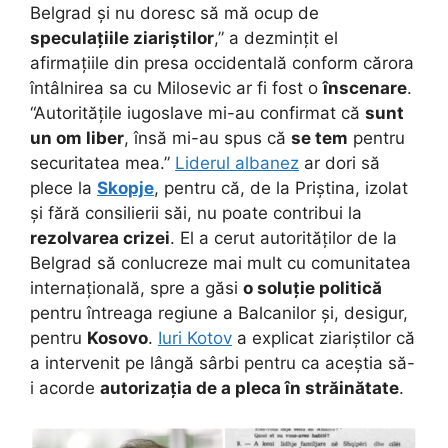
Belgrad și nu doresc să mă ocup de
speculațiile ziariștilor
,” a dezmințit el
afirmațiile din presa occidentală conform cărora
întâlnirea sa cu Milosevic ar fi fost o
înscenare
.
“Autoritățile iugoslave mi-au confirmat că
sunt
un om liber
, însă mi-au spus că
se tem
pentru
securitatea mea.”
Liderul albanez
ar dori să
plece la
Skopje
, pentru că, de la Priștina, izolat
și fără consilierii săi, nu poate contribui la
rezolvarea crizei
. El a cerut autorităților de la
Belgrad să conlucreze mai mult cu comunitatea
internațională, spre a găsi
o soluție politică
pentru întreaga regiune a Balcanilor și, desigur,
pentru
Kosovo
.
Iuri Kotov
a explicat ziariștilor că
a intervenit pe lângă sârbi pentru ca aceștia să-
i acorde
autorizația de a pleca în străinătate
.