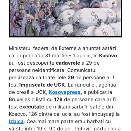
Ministerul federal de Externe a anunțat astăzi
că, în perioada 31 martie – 1 aprilie, în
Kosovo
au fost descoperite
cadavrele
a 29 de
persoane neidentificate. Comunicatul
precizează că toate cele
29
de persoane ar fi
fost
împușcate de
UCK
. La rândul ei, agenția
de presă a UCK,
Kosovapress
, a publicat la
Bruxelles o listă cu
178
de persoane care ar fi
fost
executate
de militarii sârbi în satele din
Kosovo. 126 dintre cei ucisi au fost împușcați la
Izbica
. Cea mai mare parte erau bărbați cu
vârste între 19 și 90 de ani. Potrivit mărturiilor a