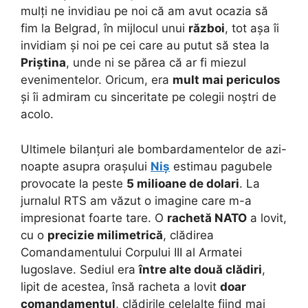
mulți ne invidiau pe noi că am avut ocazia să
fim la Belgrad, în mijlocul unui
război
, tot așa îi
invidiam și noi pe cei care au putut să stea la
Priștina
, unde ni se părea că ar fi miezul
evenimentelor. Oricum, era
mult mai periculos
și îi admiram cu sinceritate pe colegii noștri de
acolo.
Ultimele bilanțuri ale bombardamentelor de azi-
noapte asupra orașului
Niș
estimau pagubele
provocate la peste
5 milioane de dolari
. La
jurnalul RTS am văzut o imagine care m-a
impresionat foarte tare. O
rachetă NATO
a lovit,
cu o
precizie milimetrică
, clădirea
Comandamentului Corpului III al Armatei
Iugoslave. Sediul era
între alte două clădiri
,
lipit de acestea, însă racheta a lovit
doar
comandamentul
, clădirile celelalte fiind mai