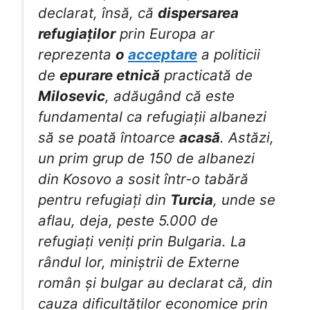
declarat, însă, că
dispersarea
refugiaților
prin Europa ar
reprezenta
o
acceptare
a politicii
de
epurare etnică
practicată de
Milosevic
, adăugând că este
fundamental ca refugiații albanezi
să se poată întoarce
acasă
. Astăzi,
un prim grup de 150 de albanezi
din Kosovo a sosit într-o tabără
pentru refugiați din
Turcia
, unde se
aflau, deja, peste 5.000 de
refugiați veniți prin Bulgaria. La
rândul lor, miniștrii de Externe
român și bulgar au declarat că, din
cauza dificultăților economice prin