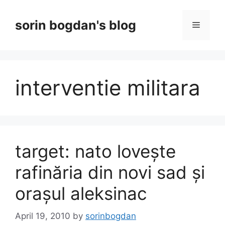
Skip
to
sorin bogdan's blog
Menu
content
interventie militara
target: nato lovește
rafinăria din novi sad și
orașul aleksinac
April 19, 2010
by
sorinbogdan