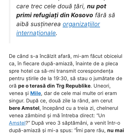
care trec cele două țări,
nu pot
primi refugiați din Kosovo
fără să
aibă susținerea
organizațiilor
internaționale
.
De când s-a încălzit afară, mi-am făcut obiceiul
ca, în fiecare după-amiază, înainte de a pleca
spre hotel ca să-mi transmit corespondența
pentru știrile de la 19:30, să stau o jumătate de
oră
pe o terasă din Trg Republike
. Uneori,
venea și
Mile
, dar de cele mai multe ori eram
singur. După ce, două zile la rând, am cerut
bere Amstel
, începând cu a treia zi, chelnerul
venea zâmbind și mă întreba direct: “Un
Amstel
?” După vreo 3 săptămâni, a venit într-o
după-amiază și mi-a spus: “Îmi pare rău,
nu mai