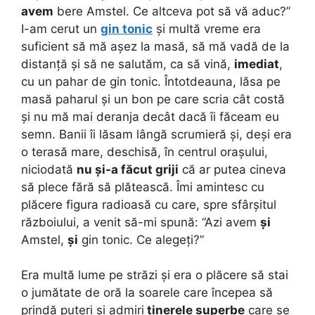
avem
bere Amstel. Ce altceva pot să vă aduc?”
I-am cerut un
gin tonic
și multă vreme era
suficient să mă așez la masă, să mă vadă de la
distanță și să ne salutăm, ca să vină,
imediat
,
cu un pahar de gin tonic. Întotdeauna, lăsa pe
masă paharul și un bon pe care scria cât costă
și nu mă mai deranja decât dacă îi făceam eu
semn. Banii îi lăsam lângă scrumieră și, deși era
o terasă mare, deschisă, în centrul orașului,
niciodată
nu și-a făcut griji
că ar putea cineva
să plece fără să plătească. Îmi amintesc cu
plăcere figura radioasă cu care, spre sfârșitul
războiului, a venit să-mi spună: “Azi avem
și
Amstel,
și
gin tonic. Ce alegeți?”
Era multă lume pe străzi și era o plăcere să stai
o jumătate de oră la soarele care începea să
prindă puteri și admiri
tinerele superbe
care se