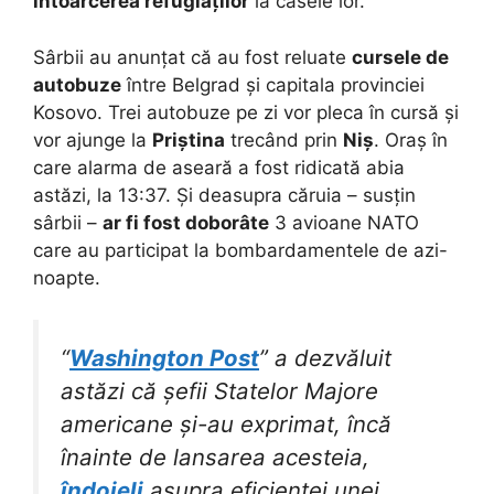
întoarcerea refugiaților
la casele lor.
Sârbii au anunțat că au fost reluate
cursele de
autobuze
între Belgrad și capitala provinciei
Kosovo. Trei autobuze pe zi vor pleca în cursă și
vor ajunge la
Priștina
trecând prin
Niș
. Oraș în
care alarma de aseară a fost ridicată abia
astăzi, la 13:37. Și deasupra căruia – susțin
sârbii –
ar fi fost doborâte
3 avioane NATO
care au participat la bombardamentele de azi-
noapte.
“
Washington Post
” a dezvăluit
astăzi că șefii Statelor Majore
americane și-au exprimat, încă
înainte de lansarea acesteia,
îndoieli
asupra eficienței unei