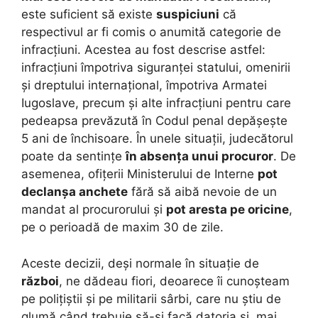
este suficient să existe
suspiciuni
că
respectivul ar fi comis o anumită categorie de
infracțiuni. Acestea au fost descrise astfel:
infracțiuni împotriva siguranței statului, omenirii
și dreptului internațional, împotriva Armatei
Iugoslave, precum și alte infracțiuni pentru care
pedeapsa prevăzută în Codul penal depășește
5 ani de închisoare. În unele situații, judecătorul
poate da sentințe
în absența unui procuror
. De
asemenea, ofițerii Ministerului de Interne
pot
declanșa anchete
fără să aibă nevoie de un
mandat al procurorului și
pot aresta pe oricine
,
pe o perioadă de maxim 30 de zile.
Aceste decizii, deși normale în situație de
război
, ne dădeau fiori, deoarece îi cunoșteam
pe polițiștii și pe militarii sârbi, care nu știu de
glumă când trebuie să-și facă datoria și, mai