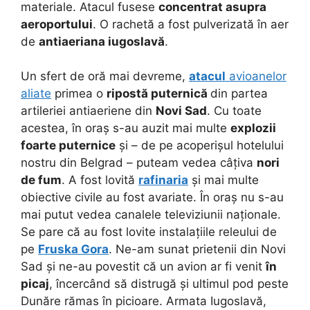
materiale. Atacul fusese
concentrat asupra
aeroportului
. O rachetă a fost pulverizată în aer
de
antiaeriana iugoslavă
.
Un sfert de oră mai devreme,
atacul
avioanelor
aliate
primea o
ripostă puternică
din partea
artileriei antiaeriene din
Novi Sad
. Cu toate
acestea, în oraș s-au auzit mai multe
explozii
foarte puternice
și – de pe acoperișul hotelului
nostru din Belgrad – puteam vedea câțiva
nori
de fum
. A fost lovită
rafinaria
și mai multe
obiective civile au fost avariate. În oraș nu s-au
mai putut vedea canalele televiziunii naționale.
Se pare că au fost lovite instalațiile releului de
pe
Fruska Gora
. Ne-am sunat prietenii din Novi
Sad și ne-au povestit că un avion ar fi venit
în
picaj
, încercând să distrugă și ultimul pod peste
Dunăre rămas în picioare. Armata Iugoslavă,