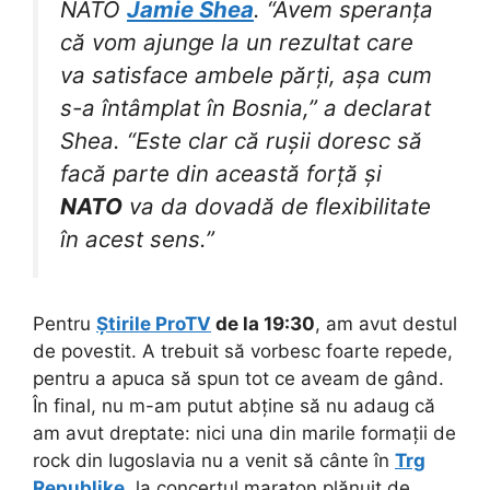
NATO
Jamie Shea
. “Avem speranța
că vom ajunge la un rezultat care
va satisface ambele părți, așa cum
s-a întâmplat în Bosnia,” a declarat
Shea. “Este clar că rușii doresc să
facă parte din această forță și
NATO
va da dovadă de flexibilitate
în acest sens.”
Pentru
Știrile ProTV
de la 19:30
, am avut destul
de povestit. A trebuit să vorbesc foarte repede,
pentru a apuca să spun tot ce aveam de gând.
În final, nu m-am putut abține să nu adaug că
am avut dreptate: nici una din marile formații de
rock din Iugoslavia nu a venit să cânte în
Trg
Republike
, la concertul maraton plănuit de