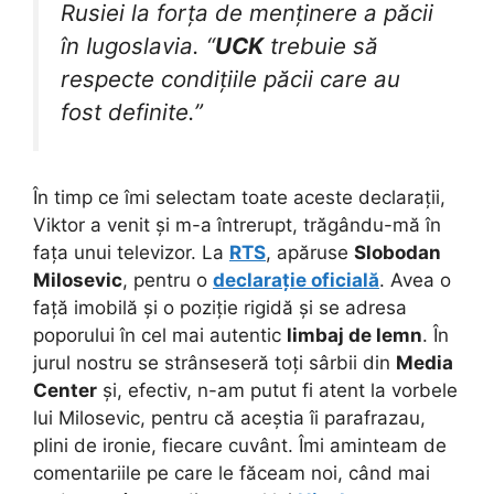
Rusiei la forța de menținere a păcii
în Iugoslavia. “
UCK
trebuie să
respecte condițiile păcii care au
fost definite.”
În timp ce îmi selectam toate aceste declarații,
Viktor a venit și m-a întrerupt, trăgându-mă în
fața unui televizor. La
RTS
, apăruse
Slobodan
Milosevic
, pentru o
declarație oficială
. Avea o
față imobilă și o poziție rigidă și se adresa
poporului în cel mai autentic
limbaj de lemn
. În
jurul nostru se strânseseră toți sârbii din
Media
Center
și, efectiv, n-am putut fi atent la vorbele
lui Milosevic, pentru că aceștia îi parafrazau,
plini de ironie, fiecare cuvânt. Îmi aminteam de
comentariile pe care le făceam noi, când mai