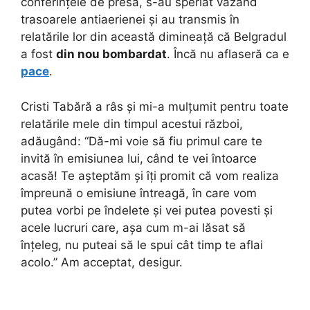
conferințele de presă, s-au speriat văzând
trasoarele antiaerienei și au transmis în
relatările lor din această dimineață că Belgradul
a fost
din nou bombardat
. Încă nu aflaseră ca e
pace
.
Cristi Tabără a râs și mi-a mulțumit pentru toate
relatările mele din timpul acestui război,
adăugând: “Dă-mi voie să fiu primul care te
invită în emisiunea lui, când te vei întoarce
acasă! Te așteptăm și îți promit că vom realiza
împreună o emisiune întreagă, în care vom
putea vorbi pe îndelete și vei putea povesti și
acele lucruri care, așa cum m-ai lăsat să
înțeleg, nu puteai să le spui cât timp te aflai
acolo.” Am acceptat, desigur.