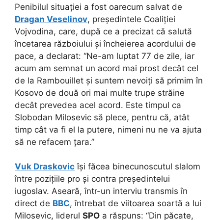
Penibilul situației a fost oarecum salvat de
Dragan Veselinov
, președintele Coaliției
Vojvodina, care, după ce a precizat că salută
încetarea războiului și încheierea acordului de
pace, a declarat: “Ne-am luptat 77 de zile, iar
acum am semnat un acord mai prost decât cel
de la Rambouillet și suntem nevoiți să primim în
Kosovo de două ori mai multe trupe străine
decât prevedea acel acord. Este timpul ca
Slobodan Milosevic să plece, pentru că, atât
timp cât va fi el la putere, nimeni nu ne va ajuta
să ne refacem țara.”
Vuk Draskovic
își făcea binecunoscutul slalom
între pozițiile pro și contra președintelui
iugoslav. Aseară, într-un interviu transmis în
direct de
BBC
, întrebat de viitoarea soartă a lui
Milosevic, liderul
SPO
a răspuns: “Din păcate,