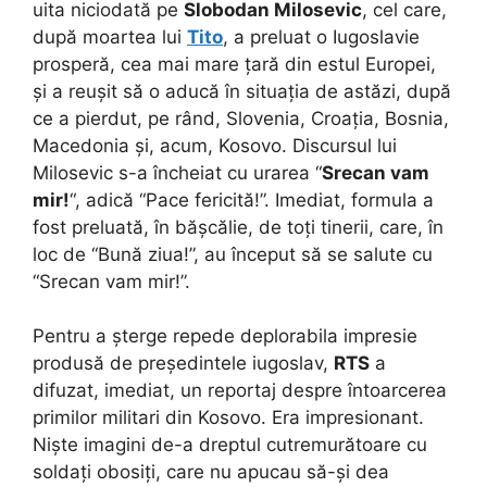
uita niciodată pe
Slobodan Milosevic
, cel care,
după moartea lui
Tito
, a preluat o Iugoslavie
prosperă, cea mai mare țară din estul Europei,
și a reușit să o aducă în situația de astăzi, după
ce a pierdut, pe rând, Slovenia, Croația, Bosnia,
Macedonia și, acum, Kosovo. Discursul lui
Milosevic s-a încheiat cu urarea “
Srecan vam
mir!
“, adică “Pace fericită!”. Imediat, formula a
fost preluată, în bășcălie, de toți tinerii, care, în
loc de “Bună ziua!”, au început să se salute cu
“Srecan vam mir!”.
Pentru a șterge repede deplorabila impresie
produsă de președintele iugoslav,
RTS
a
difuzat, imediat, un reportaj despre întoarcerea
primilor militari din Kosovo. Era impresionant.
Niște imagini de-a dreptul cutremurătoare cu
soldați obosiți, care nu apucau să-și dea