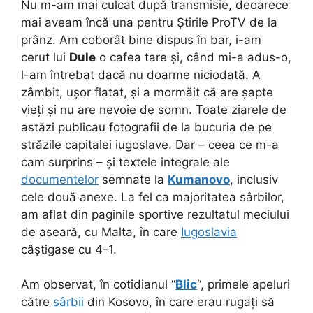
Nu m-am mai culcat după transmisie, deoarece
mai aveam încă una pentru Știrile ProTV de la
prânz. Am coborât bine dispus în bar, i-am
cerut lui
Dule
o cafea tare și, când mi-a adus-o,
l-am întrebat dacă nu doarme niciodată. A
zâmbit, ușor flatat, și a mormăit că are șapte
vieți și nu are nevoie de somn. Toate ziarele de
astăzi publicau fotografii de la bucuria de pe
străzile capitalei iugoslave. Dar – ceea ce m-a
cam surprins – și textele integrale ale
documentelor
semnate la
Kumanovo
, inclusiv
cele două anexe. La fel ca majoritatea sârbilor,
am aflat din paginile sportive rezultatul meciului
de aseară, cu Malta, în care
Iugoslavia
câștigase cu 4-1.
Am observat, în cotidianul “
Blic
“, primele apeluri
către
sârbii
din Kosovo, în care erau rugați să