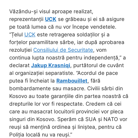
Văzându-și visul aproape realizat,
reprezentanții
UCK
se grăbeau și ei să asigure
pe toată lumea că nu vor începe vendetele.
“Țelul
UCK
este retragerea soldaților și a
forțelor paramilitare sârbe, iar după aprobarea
rezoluției
Consiliului de Securitate
, vom
continua lupta noastră pentru independență,” a
declarat
Jakup Krasniqi
, purtătorul de cuvânt
al organizației separatiste. “Acordul de pace
putea fi încheiat la
Rambouillet
, fără
bombardamente sau masacre. Civilii sârbi din
Kosovo au toate garanțiile din partea noastră că
drepturile lor vor fi respectate. Credem că cei
care au masacrat locuitorii provinciei vor pleca
singuri din Kosovo. Sperăm că SUA și NATO vor
reuși să mențină ordinea și liniștea, pentru că
Poliția locală nu va reuși.”