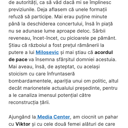
de autorități, ca să văd dacă mi se împlinesc
previziunile. Deja aflasem că unele formații
refuză să participe. Mai erau puține minute
până la deschiderea concertului, însă în piață
nu se adunase lume aproape deloc. Sârbii
reveneau, încet-încet, cu picioarele pe pământ.
Știau că războiul a fost prețul rămânerii la
putere a lui
Milosevic
și mai știau că
acordul
de pace
va însemna sfârșitul domniei acestuia.
Mai aveau, însă, de așteptat, cu același
stoicism cu care înfruntaseră
bombardamentele, apariția unui om politic, altul
decât marionetele actualului președinte, pentru
a le canaliza imensul potențial către
reconstrucția țării.
Ajungând la
Media Center
, am ciocnit un pahar
cu
Viktor
și cu cele două femei alături de care