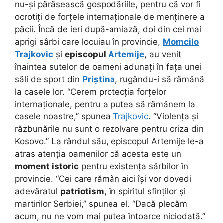
nu-și părăsească gospodăriile, pentru că vor fi
ocrotiți de forțele internaționale de menținere a
păcii. Încă de ieri după-amiază, doi din cei mai
aprigi sârbi care locuiau în provincie,
Momcilo
Trajkovic
și
episcopul
Artemije
, au venit
înaintea sutelor de oameni adunați în fața unei
săli de sport din
Priștina
, rugându-i să rămână
la casele lor. “Cerem protecția forțelor
internaționale, pentru a putea să rămânem la
casele noastre,” spunea
Trajkovic
. “Violența și
răzbunările nu sunt o rezolvare pentru criza din
Kosovo.” La rândul său, episcopul Artemije le-a
atras atenția oamenilor că acesta este un
moment istoric
pentru existența sârbilor în
provincie. “Cei care rămân aici își vor dovedi
adevăratul
patriotism
, în spiritul sfinților și
martirilor Serbiei,” spunea el. “Dacă plecăm
acum, nu ne vom mai putea întoarce niciodată.”