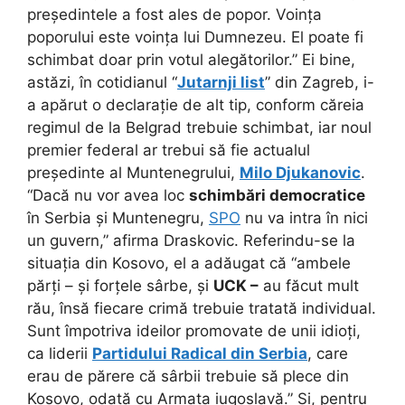
președintele a fost ales de popor. Voința
poporului este voința lui Dumnezeu. El poate fi
schimbat doar prin votul alegătorilor.” Ei bine,
astăzi, în cotidianul “
Jutarnji list
” din Zagreb, i-
a apărut o declarație de alt tip, conform căreia
regimul de la Belgrad trebuie schimbat, iar noul
premier federal ar trebui să fie actualul
președinte al Muntenegrului,
Milo Djukanovic
.
“Dacă nu vor avea loc
schimbări democratice
în Serbia și Muntenegru,
SPO
nu va intra în nici
un guvern,” afirma Draskovic. Referindu-se la
situația din Kosovo, el a adăugat că “ambele
părți – și forțele sârbe, și
UCK –
au făcut mult
rău, însă fiecare crimă trebuie tratată individual.
Sunt împotriva ideilor promovate de unii idioți,
ca liderii
Partidului Radical din Serbia
, care
erau de părere că sârbii trebuie să plece din
Kosovo, odată cu Armata iugoslavă.” Și, pentru