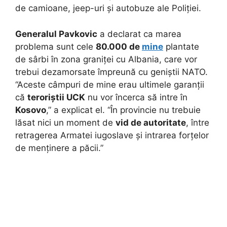
de camioane, jeep-uri și autobuze ale Poliției.
Generalul Pavkovic
a declarat ca marea
problema sunt cele
80.000 de
mine
plantate
de sârbi în zona graniței cu Albania, care vor
trebui dezamorsate împreună cu geniștii NATO.
“Aceste câmpuri de mine erau ultimele garanții
că
teroriștii UCK
nu vor încerca să intre în
Kosovo
,” a explicat el. “În provincie nu trebuie
lăsat nici un moment de
vid de autoritate
, între
retragerea Armatei iugoslave și intrarea forțelor
de menținere a păcii.”