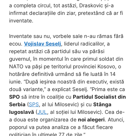
a completa circul, tot astăzi, Draskovic și-a
infirmat declarațiile din ziar, pretextând că ar fi
inventate.
Inventate sau nu, vorbele sale n-au rămas fără
ecou.
Vojislav Seselj
, liderul radicalilor, a
repetat astăzi că partidul său va părăsi
guvernul, în momentul în care primul soldat din
NATO va păși pe teritoriul provinciei Kosovo, o
hotărâre definitivă urmând să fie luată în 14
iunie. “După ieșirea noastră din executiv, există
două variante,” a explicat Seselj. “Prima este ca
SPO
să intre în coaliție cu
Partidul Socialist din
Serbia
(
SPS
, al lui Milosevic) și cu
Stânga
Iugoslavă
(
JUL
, al soției lui Milosevic). Cea de-
a doua este organizarea de
noi alegeri
. Atunci,
poporul va putea analiza ce a făcut fiecare
politician în ultimele 77 de zile.”