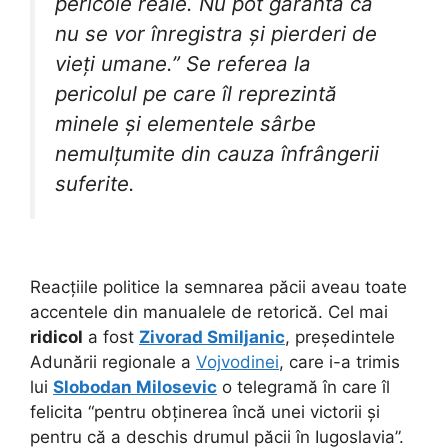
pericole reale. Nu pot garanta că
nu se vor înregistra și pierderi de
vieți umane.” Se referea la
pericolul pe care îl reprezintă
minele și elementele sârbe
nemulțumite din cauza înfrângerii
suferite.
Reacțiile politice la semnarea păcii aveau toate
accentele din manualele de retorică. Cel mai
ridicol
a fost
Zivorad Smiljanic
, președintele
Adunării regionale a
Vojvodinei
, care i-a trimis
lui
Slobodan Milosevic
o telegramă în care îl
felicita “pentru obținerea încă unei victorii și
pentru că a deschis drumul păcii în Iugoslavia”.