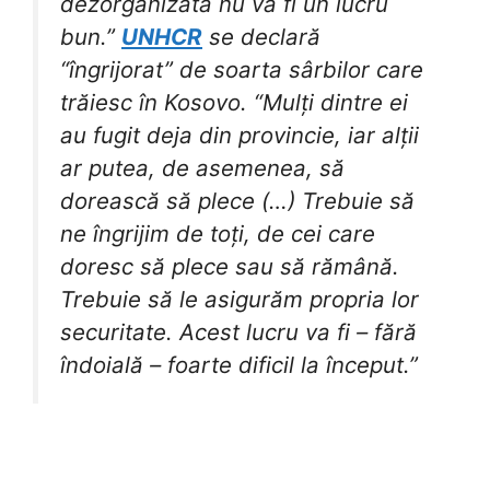
dezorganizată nu va fi un lucru
bun.”
UNHCR
se declară
“îngrijorat” de soarta sârbilor care
trăiesc în Kosovo. “Mulți dintre ei
au fugit deja din provincie, iar alții
ar putea, de asemenea, să
dorească să plece (…) Trebuie să
ne îngrijim de toți, de cei care
doresc să plece sau să rămână.
Trebuie să le asigurăm propria lor
securitate. Acest lucru va fi – fără
îndoială – foarte dificil la început.”