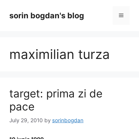
Skip
to
sorin bogdan's blog
Menu
content
maximilian turza
target: prima zi de
pace
July 29, 2010
by
sorinbogdan