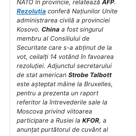
NATO în provincie, relatează
AFP
.
Rezoluția
conferă Națiunilor Unite
administrarea civilă a provinciei
Kosovo.
China
a fost singurul
membru al Consiliului de
Securitate care s-a abținut de la
vot, ceilalți 14 votând în favoarea
rezoluției. Adjunctul secretarului
de stat american
Strobe Talbott
este așteptat mâine la Bruxelles,
pentru a prezenta un raport
referitor la întrevederile sale la
Moscova privind viitoarea
participare a Rusiei la
KFOR
, a
anunțat purtătorul de cuvânt al