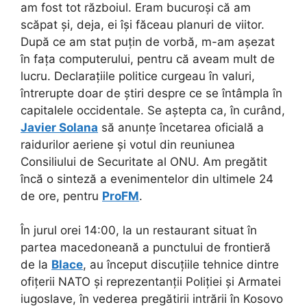
am fost tot războiul. Eram bucuroși că am
scăpat și, deja, ei își făceau planuri de viitor.
După ce am stat puțin de vorbă, m-am așezat
în fața computerului, pentru că aveam mult de
lucru. Declarațiile politice curgeau în valuri,
întrerupte doar de știri despre ce se întâmpla în
capitalele occidentale. Se aștepta ca, în curând,
Javier Solana
să anunțe încetarea oficială a
raidurilor aeriene și votul din reuniunea
Consiliului de Securitate al ONU. Am pregătit
încă o sinteză a evenimentelor din ultimele 24
de ore, pentru
ProFM
.
În jurul orei 14:00, la un restaurant situat în
partea macedoneană a punctului de frontieră
de la
Blace
, au început discuțiile tehnice dintre
ofițerii NATO și reprezentanții Poliției și Armatei
iugoslave, în vederea pregătirii intrării în Kosovo