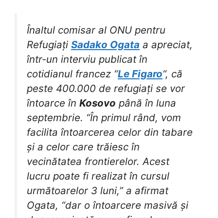
Înaltul comisar al ONU pentru
Refugiați
Sadako Ogata
a apreciat,
într-un interviu publicat în
cotidianul francez “
Le Figaro
“, că
peste 400.000 de refugiați se vor
întoarce în
Kosovo
până în luna
septembrie. “În primul rând, vom
facilita întoarcerea celor din tabare
și a celor care trăiesc în
vecinătatea frontierelor. Acest
lucru poate fi realizat în cursul
următoarelor 3 luni,” a afirmat
Ogata, “dar o întoarcere masivă și