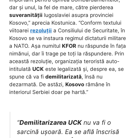
dar și unul, la fel de mare, către pierderea
suveranității
Iugoslaviei asupra provinciei
Kosovo,” aprecia Kostunica. “Conform textului
viitoarei
rezoluții
a Consiliului de Securitate, în
Kosovo se va instaura regimul dictaturii militare
a NATO. Așa numitul
KFOR
nu răspunde în fața
nimănui, dar îi trage pe toți la răspundere. Prin
această rezoluție, organizația teroristă auto-
intitulată
UCK
este legalizată și, despre ea, se
spune că va fi
demilitarizată
, însă nu
dezarmată. De astăzi,
Kosovo
rămâne în
interiorul Serbiei doar pe hartă.”
“
Demilitarizarea UCK
nu va fi o
sarcină ușoară. Ea se află înscrisă