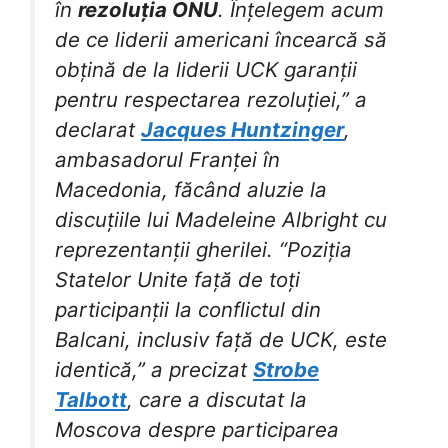
în
rezoluția ONU
. Înțelegem acum
de ce liderii americani încearcă să
obțină de la liderii UCK garanții
pentru respectarea rezoluției,” a
declarat
Jacques Huntzinger
,
ambasadorul Franței în
Macedonia, făcând aluzie la
discuțiile lui Madeleine Albright cu
reprezentanții gherilei. “Poziția
Statelor Unite față de toți
participanții la conflictul din
Balcani, inclusiv față de UCK, este
identică,” a precizat
Strobe
Talbott
, care a discutat la
Moscova despre participarea