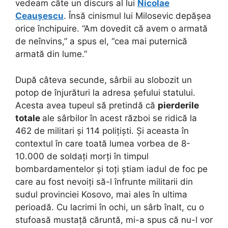
vedeam câte un discurs al lui
Nicolae
Ceaușescu
. Însă cinismul lui Milosevic depășea
orice închipuire. “Am dovedit că avem o armată
de neînvins,” a spus el, “cea mai puternică
armată din lume.”
După câteva secunde, sârbii au slobozit un
potop de înjurături la adresa șefului statului.
Acesta avea tupeul să pretindă că
pierderile
totale
ale sârbilor în acest război se ridică la
462 de militari și 114 polițiști. Și aceasta în
contextul în care toată lumea vorbea de 8-
10.000 de soldați morți în timpul
bombardamentelor și toți știam iadul de foc pe
care au fost nevoiți să-l înfrunte militarii din
sudul provinciei Kosovo, mai ales în ultima
perioadă. Cu lacrimi în ochi, un sârb înalt, cu o
stufoasă mustață căruntă, mi-a spus că nu-l vor