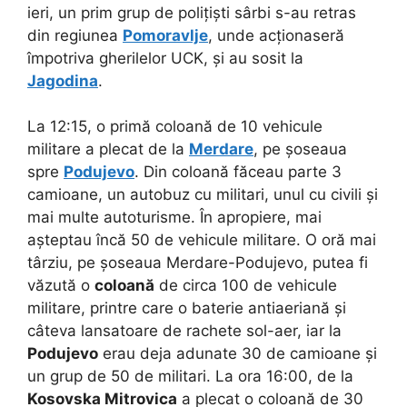
ieri, un prim grup de polițiști sârbi s-au retras
din regiunea
Pomoravlje
, unde acționaseră
împotriva gherilelor UCK, și au sosit la
Jagodina
.
La 12:15, o primă coloană de 10 vehicule
militare a plecat de la
Merdare
, pe șoseaua
spre
Podujevo
. Din coloană făceau parte 3
camioane, un autobuz cu militari, unul cu civili și
mai multe autoturisme. În apropiere, mai
așteptau încă 50 de vehicule militare. O oră mai
târziu, pe șoseaua Merdare-Podujevo, putea fi
văzută o
coloană
de circa 100 de vehicule
militare, printre care o baterie antiaeriană și
câteva lansatoare de rachete sol-aer, iar la
Podujevo
erau deja adunate 30 de camioane și
un grup de 50 de militari. La ora 16:00, de la
Kosovska Mitrovica
a plecat o coloană de 30