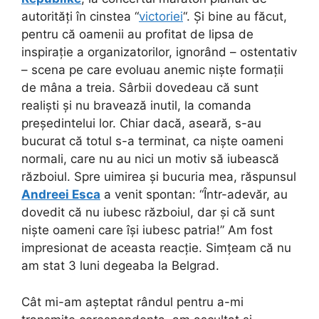
autorități în cinstea “
victoriei
“. Și bine au făcut,
pentru că oamenii au profitat de lipsa de
inspirație a organizatorilor, ignorând – ostentativ
– scena pe care evoluau anemic niște formații
de mâna a treia. Sârbii dovedeau că sunt
realiști și nu bravează inutil, la comanda
președintelui lor. Chiar dacă, aseară, s-au
bucurat că totul s-a terminat, ca niște oameni
normali, care nu au nici un motiv să iubească
războiul. Spre uimirea și bucuria mea, răspunsul
Andreei Esca
a venit spontan: “Într-adevăr, au
dovedit că nu iubesc războiul, dar și că sunt
niște oameni care își iubesc patria!” Am fost
impresionat de aceasta reacție. Simțeam că nu
am stat 3 luni degeaba la Belgrad.
Cât mi-am așteptat rândul pentru a-mi