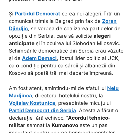
Și
Partidul Democrat
cerea noi alegeri. Într-un
comunicat trimis la Belgrad prin fax de
Zoran
Djindjic
, se vorbea de coalizarea partidelor de
opoziție din Serbia, care să solicite
alegeri
anticipate
și înlocuirea lui Slobodan Milosevic.
Schimbările democratice din Serbia erau văzute
și de
Adem Demaci
, fostul lider politic al UCK,
ca o condiție pentru ca sârbii și albanezii din
Kosovo să poată trăi mai departe împreună.
Am fost atent, amintindu-mi de sfatul lui
Nelu
Madjinca
, directorul hotelului nostru, la
Vojislav Kostunica
, președintele micuțului
Partid Democrat din Serbia
. Acesta a făcut o
declarație fără echivoc. “
Acordul tehnico-
militar
semnat la
Kumanovo
este un pas
important pentru oprirea bombardamentelor,