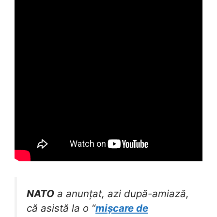
NATO
a anunțat, azi după-amiază,
că asistă la o “
mișcare de