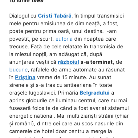
10 iunie 1999
Dialogul cu
Cristi Tabără
, în timpul transmisiei
mele pentru emisiunea de dimineață, a fost,
poate pentru prima oară, unul destins. I-am
povestit, pe scurt,
euforia
din noaptea care
trecuse. Față de cele relatate în transmisia de
la miezul nopții, am adăugat că, după
anunțarea veștii că
războiul
s-a terminat
, de
bucurie
, rafalele de arme automate au răsunat
în
Priștina
vreme de 15 minute. Au sunat
sirenele și s-a tras cu antiaeriana în toate
orașele Iugoslaviei. Primăria
Belgradului
a
aprins globurile ce iluminau centrul, care nu mai
fuseseră folosite de când a fost avariat sistemul
energetic național. Mai mulți ziariști străini (chiar
și români), dintre cei care au scos nasurile din
camerele de hotel doar pentru a merge la