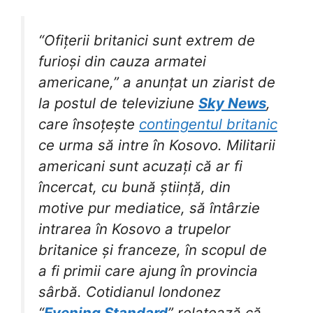
“Ofițerii britanici sunt extrem de
furioși din cauza armatei
americane,” a anunțat un ziarist de
la postul de televiziune
Sky News
,
care însoțește
contingentul britanic
ce urma să intre în Kosovo. Militarii
americani sunt acuzați că ar fi
încercat, cu bună știință, din
motive pur mediatice, să întârzie
intrarea în Kosovo a trupelor
britanice și franceze, în scopul de
a fi primii care ajung în provincia
sârbă. Cotidianul londonez
“
Evening Standard
” relatează că