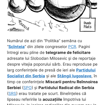
Numărul de azi din “Politika” semăna cu
“
Scînteia
” din zilele congreselor
PCR
. Pagini
întregi erau pline de
telegrame de felicitare
adresate lui Slobodan Milosevic și de reportaje
despre vitejia poporului sârb. Erau reproduse pe
larg conferințele de presă de ieri ale
Partidului
Socialist din Serbia
și ale
Stângii Iugoslave
,
în
timp ce conferințele
Miscarii pentru Reînnoirea
Serbiei
(
SPO
) și
Partidului Radical din Serbia
(
SRS
) erau tratate pe scurt. Bineînțeles că
lipseau referirile la
acuzațiile
împotriva lui