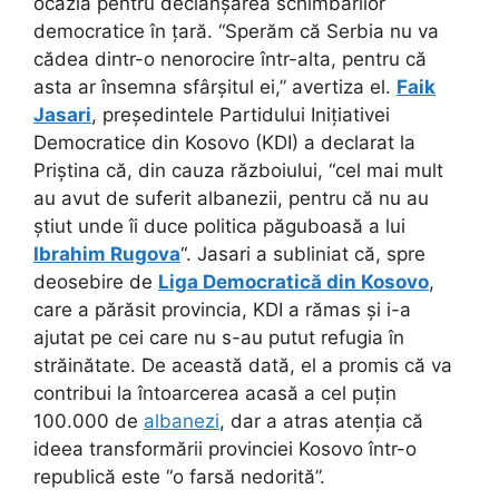
ocazia pentru declanșarea schimbărilor
democratice în țară. “Sperăm că Serbia nu va
cădea dintr-o nenorocire într-alta, pentru că
asta ar însemna sfârșitul ei,” avertiza el.
Faik
Jasari
, președintele Partidului Inițiativei
Democratice din Kosovo (KDI) a declarat la
Priștina că, din cauza războiului, “cel mai mult
au avut de suferit albanezii, pentru că nu au
știut unde îi duce politica păguboasă a lui
Ibrahim Rugova
“. Jasari a subliniat că, spre
deosebire de
Liga Democratică din Kosovo
,
care a părăsit provincia, KDI a rămas și i-a
ajutat pe cei care nu s-au putut refugia în
străinătate. De această dată, el a promis că va
contribui la întoarcerea acasă a cel puțin
100.000 de
albanezi
, dar a atras atenția că
ideea transformării provinciei Kosovo într-o
republică este “o farsă nedorită”.