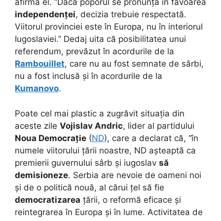
afirma el. “Dacă poporul se pronunță în favoarea
independenței
, decizia trebuie respectată.
Viitorul provinciei este în Europa, nu în interiorul
Iugoslaviei.” Dedaj uita că posibilitatea unui
referendum, prevăzut în acordurile de la
Rambouillet
, care nu au fost semnate de sârbi,
nu a fost inclusă și în acordurile de la
Kumanovo
.
Poate cel mai plastic a zugrăvit situația din
aceste zile
Vojislav Andric
, lider al partidului
Noua Democrație
(
ND
), care a declarat că, “în
numele viitorului țării noastre, ND așteaptă ca
premierii guvernului sârb și iugoslav
să
demisioneze
. Serbia are nevoie de oameni noi
și de o politică nouă, al cărui țel să fie
democratizarea
țării, o reformă eficace și
reintegrarea în Europa și în lume. Activitatea de