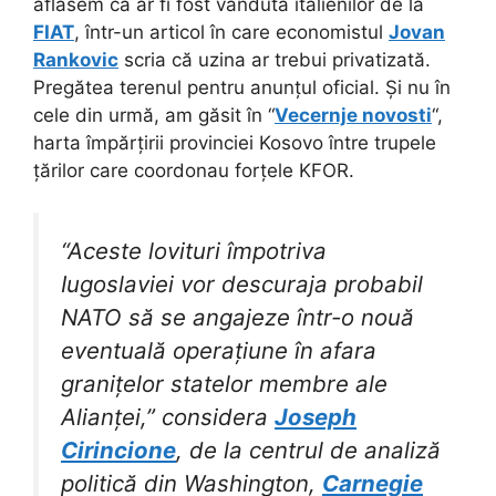
aflasem că ar fi fost vândută italienilor de la
FIAT
, într-un articol în care economistul
Jovan
Rankovic
scria că uzina ar trebui privatizată.
Pregătea terenul pentru anunțul oficial. Și nu în
cele din urmă, am găsit în “
Vecernje novosti
“,
harta împărțirii provinciei Kosovo între trupele
țărilor care coordonau forțele KFOR.
“Aceste lovituri împotriva
Iugoslaviei vor descuraja probabil
NATO să se angajeze într-o nouă
eventuală operațiune în afara
granițelor statelor membre ale
Alianței,” considera
Joseph
Cirincione
, de la centrul de analiză
politică din Washington,
Carnegie