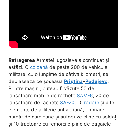
Retragerea
Armatei iugoslave a continuat și
astăzi. O
coloană
de peste 200 de vehicule
militare, cu o lungime de câțiva kilometri, se
deplasează pe șoseaua
Priștina
–
Podujevo
.
Printre mașini, puteau fi văzute 50 de
lansatoare mobile de rachete
SAM-6
, 20 de
lansatoare de rachete
SA-20
, 10
radare
și alte
elemente de artilerie antiaeriană, un mare
număr de camioane și autobuze pline cu soldați
și 10 tractoare cu remorcile pline de bagajele