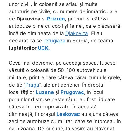
unor civili. În coloană se aflau și multe
autoturisme civile, cu numere de înmatriculare
de
Djakovica
și
Prizren
, precum și câteva
autobuze pline cu copii și femei, care plecaseră
încă de dimineață de la
Djakovica
. Ei au
declarat că se
refugiaza
în Serbia, de teama
luptătorilor
UCK
.
Ceva mai devreme, pe aceeași șosea, fusese
văzută o coloană de 50-100 autovehicule
militare, printre care câteva cărau tunurile grele,
de tip “
Praga
“, ale antiaerienei. În dreptul
localităților
Luzane
și
Prugovac
, în locul
podurilor distruse peste râuri, au fost ridicate
câteva treceri improvizate. În această
dimineață, în orașul
Leskovac
au ajuns câteva
zeci de autobuze cu militari care se întorceau în
garnizoană. De bucurie, la sosire au claxonat