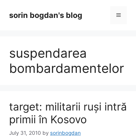
Skip
to
sorin bogdan's blog
Menu
content
suspendarea
bombardamentelor
target: militarii ruși intră
primii în Kosovo
July 31, 2010
by
sorinbogdan