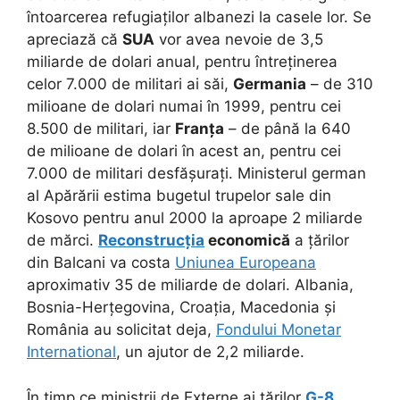
întoarcerea refugiaților albanezi la casele lor. Se
apreciază că
SUA
vor avea nevoie de 3,5
miliarde de dolari anual, pentru întreținerea
celor 7.000 de militari ai săi,
Germania
– de 310
milioane de dolari numai în 1999, pentru cei
8.500 de militari, iar
Franța
– de până la 640
de milioane de dolari în acest an, pentru cei
7.000 de militari desfășurați. Ministerul german
al Apărării estima bugetul trupelor sale din
Kosovo pentru anul 2000 la aproape 2 miliarde
de mărci.
Reconstrucția
economică
a țărilor
din Balcani va costa
Uniunea Europeana
aproximativ 35 de miliarde de dolari. Albania,
Bosnia-Herțegovina, Croația, Macedonia și
România au solicitat deja,
Fondului Monetar
International
, un ajutor de 2,2 miliarde.
În timp ce miniștrii de Externe ai țărilor
G-8