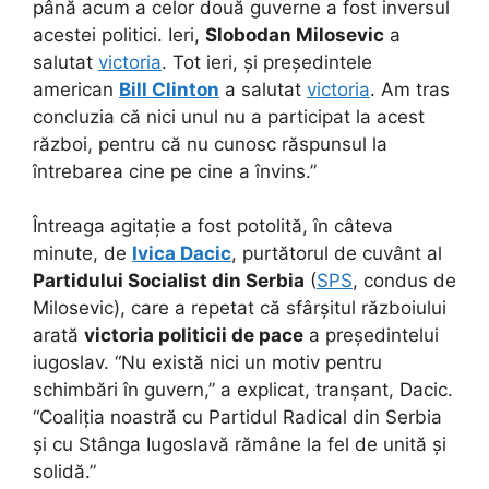
până acum a celor două guverne a fost inversul
acestei politici. Ieri,
Slobodan Milosevic
a
salutat
victoria
. Tot ieri, și președintele
american
Bill Clinton
a salutat
victoria
. Am tras
concluzia că nici unul nu a participat la acest
război, pentru că nu cunosc răspunsul la
întrebarea cine pe cine a învins.”
Întreaga agitație a fost potolită, în câteva
minute, de
Ivica Dacic
, purtătorul de cuvânt al
Partidului Socialist din Serbia
(
SPS
, condus de
Milosevic), care a repetat că sfârșitul războiului
arată
victoria politicii de pace
a președintelui
iugoslav. “Nu există nici un motiv pentru
schimbări în guvern,” a explicat, tranșant, Dacic.
“Coaliția noastră cu Partidul Radical din Serbia
și cu Stânga Iugoslavă rămâne la fel de unită și
solidă.”