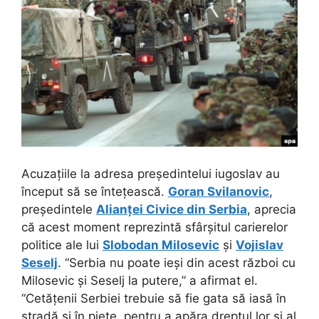
Acuzațiile la adresa președintelui iugoslav au
început să se întețească.
Goran Svilanovic
,
președintele
Alianței Civice din Serbia
, aprecia
că acest moment reprezintă sfârșitul carierelor
politice ale lui
Slobodan Milosevic
și
Vojislav
Seselj
. “Serbia nu poate ieși din acest război cu
Milosevic și Seselj la putere,” a afirmat el.
“Cetățenii Serbiei trebuie să fie gata să iasă în
stradă și în piețe, pentru a apăra dreptul lor și al