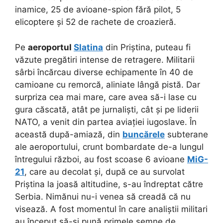
inamice, 25 de avioane-spion fără pilot, 5
elicoptere și 52 de rachete de croazieră.
Pe
aeroportul
Slatina
din Priștina, puteau fi
văzute pregătiri intense de retragere. Militarii
sârbi încărcau diverse echipamente în 40 de
camioane cu remorcă, aliniate lângă pistă. Dar
surpriza cea mai mare, care avea să-i lase cu
gura căscată, atât pe jurnaliști, cât și pe liderii
NATO, a venit din partea aviației iugoslave. În
această după-amiază, din
buncărele
subterane
ale aeroportului, crunt bombardate de-a lungul
întregului război, au fost scoase 6 avioane
MiG-
21
, care au decolat și, după ce au survolat
Priștina la joasă altitudine, s-au îndreptat către
Serbia. Nimănui nu-i venea să creadă că nu
visează. A fost momentul în care analiștii militari
au început să-și pună primele semne de