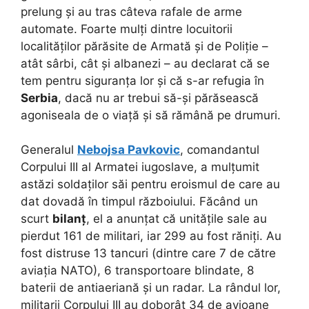
prelung și au tras câteva rafale de arme
automate. Foarte mulți dintre locuitorii
localităților părăsite de Armată și de Poliție –
atât sârbi, cât și albanezi – au declarat că se
tem pentru siguranța lor și că s-ar refugia în
Serbia
, dacă nu ar trebui să-și părăsească
agoniseala de o viață și să rămână pe drumuri.
Generalul
Nebojsa Pavkovic
, comandantul
Corpului III al Armatei iugoslave, a mulțumit
astăzi soldaților săi pentru eroismul de care au
dat dovadă în timpul războiului. Făcând un
scurt
bilanț
, el a anunțat că unitățile sale au
pierdut 161 de militari, iar 299 au fost răniți. Au
fost distruse 13 tancuri (dintre care 7 de către
aviația NATO), 6 transportoare blindate, 8
baterii de antiaeriană și un radar. La rândul lor,
militarii Corpului III au doborât 34 de avioane