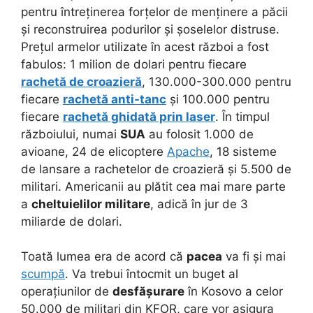
pentru întreținerea forțelor de menținere a păcii
și reconstruirea podurilor și șoselelor distruse.
Prețul armelor utilizate în acest război a fost
fabulos: 1 milion de dolari pentru fiecare
rachetă de croazieră
, 130.000-300.000 pentru
fiecare
rachetă anti-tanc
și 100.000 pentru
fiecare
rachetă ghidată prin laser
. În timpul
războiului, numai
SUA
au folosit 1.000 de
avioane, 24 de elicoptere
Apache
, 18 sisteme
de lansare a rachetelor de croazieră și 5.500 de
militari. Americanii au plătit cea mai mare parte
a
cheltuielilor militare
, adică în jur de 3
miliarde de dolari.
Toată lumea era de acord că
pacea
va fi și mai
scumpă
. Va trebui întocmit un buget al
operațiunilor de
desfășurare
în Kosovo a celor
50.000 de militari din KFOR, care vor asigura