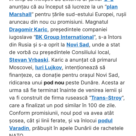
anunțau că au început să lucreze la un “
plan
Marshall
” pentru țările sud-estului Europei, rușii
aruncau din nou cu promisiuni. Magnatul
Dragomir Karic
, președintele companiei
iugoslave “
BK Group International
“, s-a întors
din Rusia și s-a oprit la
Novi Sad
, unde a stat
de vorbă cu președintele Consiliului local,
Stevan Vrbaski
. Karic a anunțat că primarul
Moscovei,
Iuri Lujkov
, intenționează să
finanțeze, ca donație pentru orașul Novi Sad,
ridicarea unui
pod nou
peste Dunăre. Acesta ar
urma să fie terminat înainte de venirea iernii și
va fi construit de firma rusească “
Trans-Stroy
“,
care a finalizat un pod similar în 100 de zile.
Conform promisiunii, noul pod va avea atât
șosea, cât și linii ferate, și va înlocui
podul
Varadin
, prăbușit în apele Dunării de rachetele
NATO.