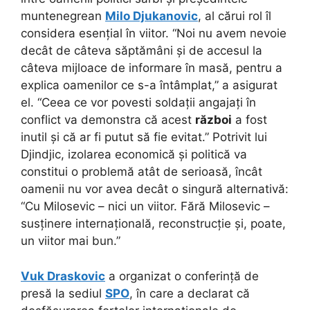
muntenegrean
Milo Djukanovic
, al cărui rol îl
considera esențial în viitor. “Noi nu avem nevoie
decât de câteva săptămâni și de accesul la
câteva mijloace de informare în masă, pentru a
explica oamenilor ce s-a întâmplat,” a asigurat
el. “Ceea ce vor povesti soldații angajați în
conflict va demonstra că acest
război
a fost
inutil și că ar fi putut să fie evitat.” Potrivit lui
Djindjic, izolarea economică și politică va
constitui o problemă atât de serioasă, încât
oamenii nu vor avea decât o singură alternativă:
“Cu Milosevic – nici un viitor. Fără Milosevic –
susținere internațională, reconstrucție și, poate,
un viitor mai bun.”
Vuk Draskovic
a organizat o conferință de
presă la sediul
SPO
, în care a declarat că