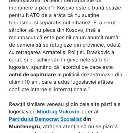
desfășurarea forțelor internaționale de
menținere a păcii în Kosovo este o bună ocazie
pentru NATO de a arăta că nu susține
terorismul și separatismul albanez. El a cerut
sârbilor să nu plece din Kosovo, însă a
recunoscut că este posibil ca un anumit număr
de oameni să se refugieze din provincie, odată
cu retragerea Armatei și Poliției. Draskovic a
cerut, și el, schimbări în guvernele sârb și
iugoslav, spunând că “acordul de pace este
actul de capitulare
al politicii dezastruoase din
ultimii 10 ani, care a adus Iugoslaviei atâtea
conflicte interne și internaționale.”
Reacții similare veneau și din celelalte părți ale
Iugoslaviei.
Miodrag Vukovic
, lider al
Partidului Democrat Socialist
din
Muntenegru
, atrăgea atenția să nu se piardă