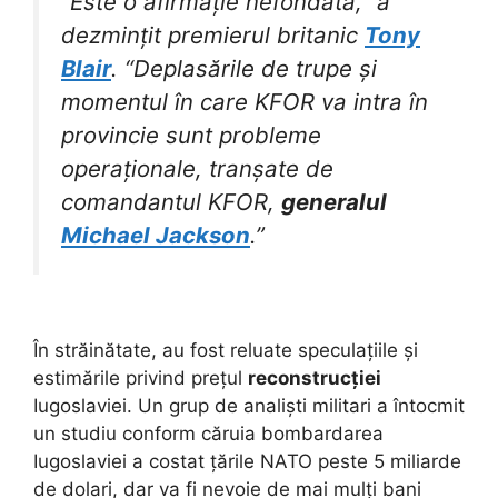
“Este o afirmație nefondată,” a
dezmințit premierul britanic
Tony
Blair
. “Deplasările de trupe și
momentul în care KFOR va intra în
provincie sunt probleme
operaționale, tranșate de
comandantul KFOR,
generalul
Michael Jackson
.”
În străinătate, au fost reluate speculațiile și
estimările privind prețul
reconstrucției
Iugoslaviei. Un grup de analiști militari a întocmit
un studiu conform căruia bombardarea
Iugoslaviei a costat țările NATO peste 5 miliarde
de dolari, dar va fi nevoie de mai mulți bani