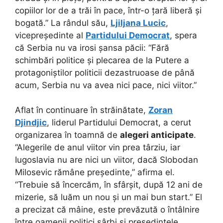
copiilor lor de a trăi în pace, într-o țară liberă și
bogată.” La rândul său,
Ljiljana Lucic
,
vicepreședinte al
Partidului Democrat
, spera
că Serbia nu va irosi șansa păcii: “Fără
schimbări politice și plecarea de la Putere a
protagoniștilor politicii dezastruoase de până
acum, Serbia nu va avea nici pace, nici viitor.”
Aflat în continuare în străinătate,
Zoran
Djindjic
, liderul Partidului Democrat, a cerut
organizarea în toamnă de
alegeri anticipate
.
“Alegerile de anul viitor vin prea târziu, iar
Iugoslavia nu are nici un viitor, dacă Slobodan
Milosevic rămâne președinte,” afirma el.
“Trebuie să încercăm, în sfârșit, după 12 ani de
mizerie, să luăm un nou și un mai bun start.” El
a precizat că mâine, este prevăzută o întâlnire
între oamenii politici sârbi și președintele