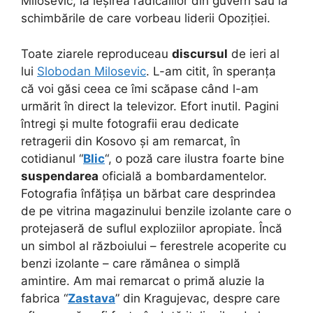
Milosevic, la ieșirea radicalilor din guvern sau la
schimbările de care vorbeau liderii Opoziției.
Toate ziarele reproduceau
discursul
de ieri al
lui
Slobodan Milosevic
. L-am citit, în speranța
că voi găsi ceea ce îmi scăpase când l-am
urmărit în direct la televizor. Efort inutil. Pagini
întregi și multe fotografii erau dedicate
retragerii din Kosovo și am remarcat, în
cotidianul “
Blic
“, o poză care ilustra foarte bine
suspendarea
oficială a bombardamentelor.
Fotografia înfățișa un bărbat care desprindea
de pe vitrina magazinului benzile izolante care o
protejaseră de suflul exploziilor apropiate. Încă
un simbol al războiului – ferestrele acoperite cu
benzi izolante – care rămânea o simplă
amintire. Am mai remarcat o primă aluzie la
fabrica “
Zastava
” din Kragujevac, despre care