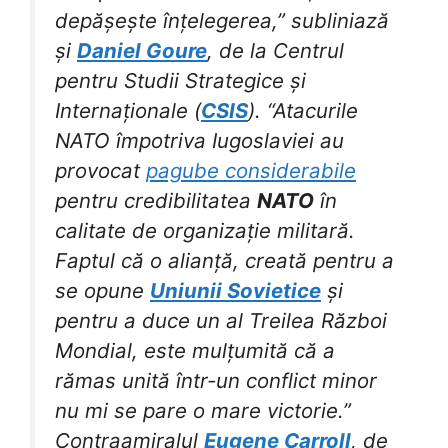
depășește înțelegerea,” subliniază
și
Daniel Goure
, de la Centrul
pentru Studii Strategice și
Internaționale (
CSIS
). “Atacurile
NATO împotriva Iugoslaviei au
provocat
pagube considerabile
pentru credibilitatea
NATO
în
calitate de organizație militară.
Faptul că o alianță, creată pentru a
se opune
Uniunii Sovietice
și
pentru a duce un al Treilea Război
Mondial, este mulțumită că a
rămas unită într-un conflict minor
nu mi se pare o mare victorie.”
Contraamiralul
Eugene Carroll
, de