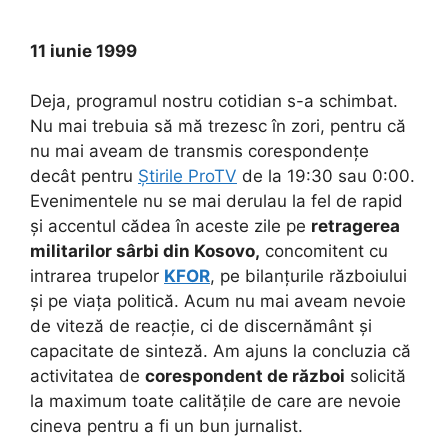
11 iunie 1999
Deja, programul nostru cotidian s-a schimbat.
Nu mai trebuia să mă trezesc în zori, pentru că
nu mai aveam de transmis corespondențe
decât pentru
Știrile ProTV
de la 19:30 sau 0:00.
Evenimentele nu se mai derulau la fel de rapid
și accentul cădea în aceste zile pe
retragerea
militarilor sârbi din Kosovo,
concomitent cu
intrarea trupelor
KFOR
, pe bilanțurile războiului
și pe viața politică. Acum nu mai aveam nevoie
de viteză de reacție, ci de discernământ și
capacitate de sinteză. Am ajuns la concluzia că
activitatea de
corespondent de război
solicită
la maximum toate calitățile de care are nevoie
cineva pentru a fi un bun jurnalist.