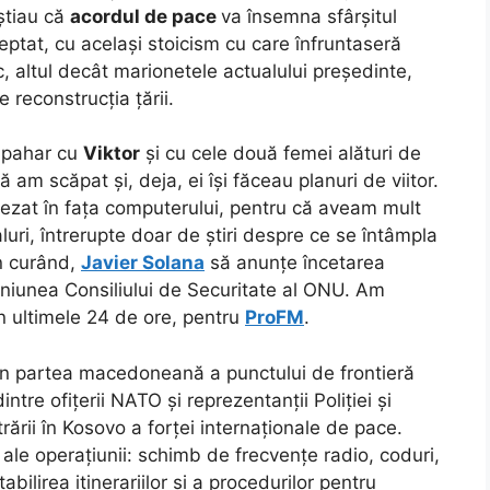
știau că
acordul de pace
va însemna sfârșitul
ptat, cu același stoicism cu care înfruntaseră
, altul decât marionetele actualului președinte,
 reconstrucția țării.
n pahar cu
Viktor
și cu cele două femei alături de
 am scăpat și, deja, ei își făceau planuri de viitor.
zat în fața computerului, pentru că aveam mult
aluri, întrerupte doar de știri despre ce se întâmpla
în curând,
Javier Solana
să anunțe încetarea
reuniunea Consiliului de Securitate al ONU. Am
n ultimele 24 de ore, pentru
ProFM
.
at în partea macedoneană a punctului de frontieră
intre ofițerii NATO și reprezentanții Poliției și
trării în Kosovo a forței internaționale de pace.
ale operațiunii: schimb de frecvențe radio, coduri,
abilirea itinerariilor și a procedurilor pentru