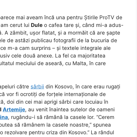
arece mai aveam încă una pentru Știrile ProTV de
-am cerut lui
Dule
o cafea tare și, când mi-a adus-
. A zâmbit, ușor flatat, și a mormăit că are șapte
ele de astăzi publicau fotografii de la bucuria de
 ce m-a cam surprins – și textele integrale ale
clusiv cele două anexe. La fel ca majoritatea
zultatul meciului de aseară, cu Malta, în care
 apeluri către
sârbii
din Kosovo, în care erau rugați
 vor fi ocrotiți de forțele internaționale de
, doi din cei mai aprigi sârbi care locuiau în
l
Artemije
, au venit înaintea sutelor de oameni
tina
, rugându-i să rămână la casele lor. “Cerem
 a putea să rămânem la casele noastre,” spunea
 o rezolvare pentru criza din Kosovo.” La rândul