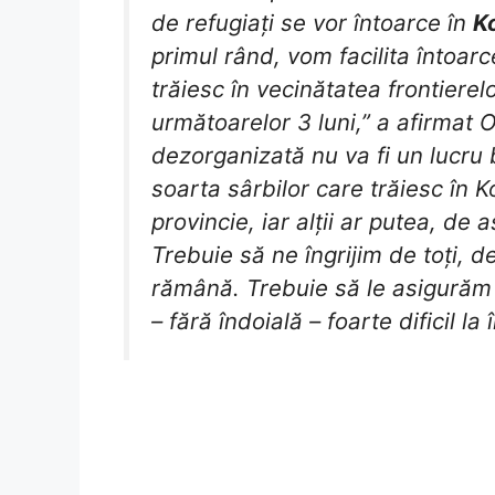
de refugiați se vor întoarce în
K
primul rând, vom facilita întoarc
trăiesc în vecinătatea frontierelo
următoarelor 3 luni,” a afirmat 
dezorganizată nu va fi un lucru
soarta sârbilor care trăiesc în K
provincie, iar alții ar putea, d
Trebuie să ne îngrijim de toți, 
rămână. Trebuie să le asigurăm p
– fără îndoială – foarte dificil la 