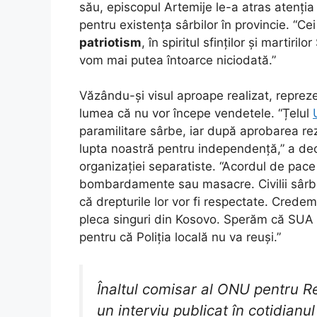
său, episcopul Artemije le-a atras atenți
pentru existența sârbilor în provincie. “Ce
patriotism
, în spiritul sfinților și martir
vom mai putea întoarce niciodată.”
Văzându-și visul aproape realizat, reprez
lumea că nu vor începe vendetele. “Țelul
paramilitare sârbe, iar după aprobarea re
lupta noastră pentru independență,” a de
organizației separatiste. “Acordul de pace 
bombardamente sau masacre. Civilii sârbi 
că drepturile lor vor fi respectate. Credem
pleca singuri din Kosovo. Sperăm că SUA ș
pentru că Poliția locală nu va reuși.”
Înaltul comisar al ONU pentru R
un interviu publicat în cotidianul