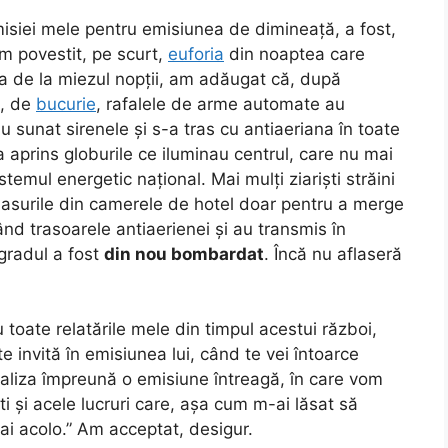
smisiei mele pentru emisiunea de dimineață, a fost,
m povestit, pe scurt,
euforia
din noaptea care
ia de la miezul nopții, am adăugat că, după
, de
bucurie
, rafalele de arme automate au
sunat sirenele și s-a tras cu antiaeriana în toate
 aprins globurile ce iluminau centrul, care nu mai
temul energetic național. Mai mulți ziariști străini
 nasurile din camerele de hotel doar pentru a merge
ând trasoarele antiaerienei și au transmis în
lgradul a fost
din nou bombardat
. Încă nu aflaseră
 toate relatările mele din timpul acestui război,
 invită în emisiunea lui, când te vei întoarce
ealiza împreună o emisiune întreagă, în care vom
i și acele lucruri care, așa cum m-ai lăsat să
flai acolo.” Am acceptat, desigur.