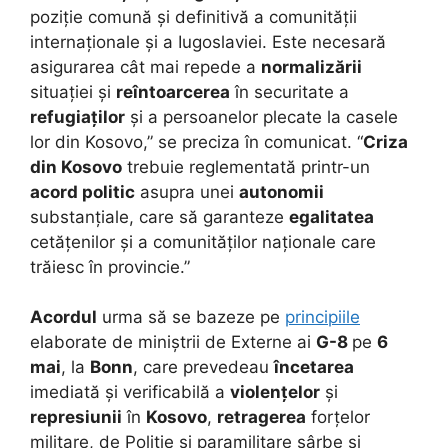
poziție comună și definitivă a comunității
internaționale și a Iugoslaviei. Este necesară
asigurarea cât mai repede a
normalizării
situației și
reîntoarcerea
în securitate a
refugiaților
și a persoanelor plecate la casele
lor din Kosovo,” se preciza în comunicat. “
Criza
din Kosovo
trebuie reglementată printr-un
acord politic
asupra unei
autonomii
substanțiale, care să garanteze
egalitatea
cetățenilor și a comunităților naționale care
trăiesc în provincie.”
Acordul
urma să se bazeze pe
principiile
elaborate de miniștrii de Externe ai
G-8
pe
6
mai
, la
Bonn
, care prevedeau
încetarea
imediată și verificabilă a
violențelor
și
represiunii
în
Kosovo
,
retragerea
forțelor
militare, de Poliție și paramilitare sârbe și