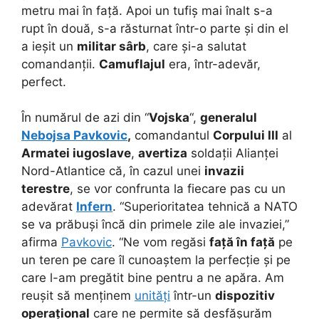
metru mai în față. Apoi un tufiș mai înalt s-a
rupt în două, s-a răsturnat într-o parte și din el
a ieșit un
militar sârb
, care și-a salutat
comandanții.
Camuflajul
era, într-adevăr,
perfect.
În numărul de azi din “
Vojska
“,
generalul
Nebojsa Pavkovic
,
comandantul
Corpului III
al
Armatei iugoslave
,
avertiza
soldații Alianței
Nord-Atlantice că, în cazul unei
invazii
terestre
, se vor confrunta la fiecare pas cu un
adevărat
Infern
. “Superioritatea tehnică a NATO
se va prăbuși încă din primele zile ale invaziei,”
afirma
Pavkovic
. “Ne vom regăsi
față în față
pe
un teren pe care îl cunoaștem la perfecție și pe
care l-am pregătit bine pentru a ne apăra. Am
reușit să menținem
unități
într-un
dispozitiv
operațional
care ne permite să desfășurăm