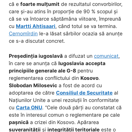
că e
foarte mulțumit
de rezultatul convorbirilor,
care și-au atins în proporție de 90 % scopul și
că se va întoarce săptămâna viitoare, împreună
cu
Martti Ahtisaari
, când totul se va termina.
Cernomîrdin
le-a lăsat sârbilor ocazia să anunțe
ce s-a discutat concret.
Președinția iugoslavă
a difuzat un
comunicat
,
în care se anunța că
Iugoslavia
accepta
principiile generale ale G-8
pentru
reglementarea conflictului din
Kosovo
.
Slobodan Milosevic
a fost de acord cu
adoptarea de către
Consiliul de Securitate
al
Națiunilor Unite a unei rezoluții în conformitate
cu
Carta ONU
. “Cele două părți au constatat că
este în interesul comun o reglementare pe cale
pașnică
a crizei din Kosovo. Apărarea
suveranității
și
integrității teritoriale
este o