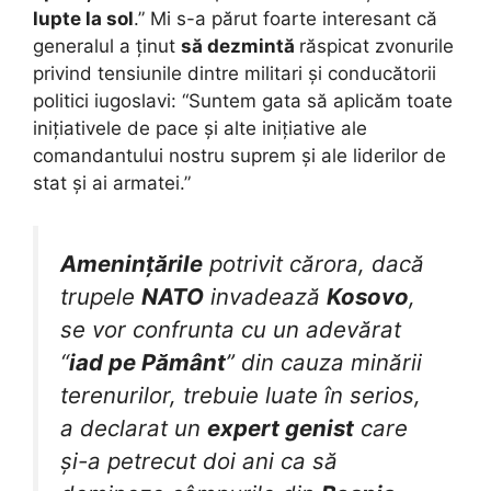
lupte la sol
.” Mi s-a părut foarte interesant că
generalul a ținut
să dezmintă
răspicat zvonurile
privind tensiunile dintre militari și conducătorii
politici iugoslavi: “Suntem gata să aplicăm toate
inițiativele de pace și alte inițiative ale
comandantului nostru suprem și ale liderilor de
stat și ai armatei.”
Amenințările
potrivit cărora, dacă
trupele
NATO
invadează
Kosovo
,
se vor confrunta cu un adevărat
“
iad pe Pământ
” din cauza minării
terenurilor, trebuie luate în serios,
a declarat un
expert genist
care
și-a petrecut doi ani ca să