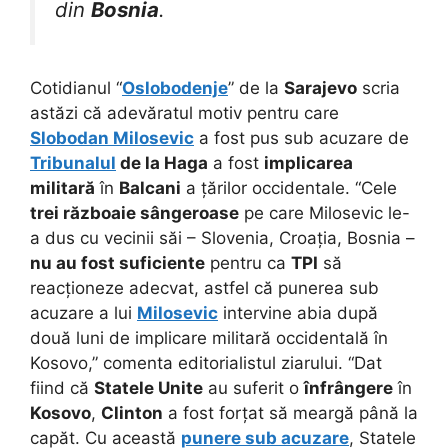
din
Bosnia
.
Cotidianul “
Oslobodenje
” de la
Sarajevo
scria
astăzi că adevăratul motiv pentru care
Slobodan Milosevic
a fost pus sub acuzare de
Tribunalul
de la Haga
a fost
implicarea
militară
în
Balcani
a țărilor occidentale. “Cele
trei războaie sângeroase
pe care Milosevic le-
a dus cu vecinii săi – Slovenia, Croația, Bosnia –
nu au fost suficiente
pentru ca
TPI
să
reacționeze adecvat, astfel că punerea sub
acuzare a lui
Milosevic
intervine abia după
două luni de implicare militară occidentală în
Kosovo,” comenta editorialistul ziarului. “Dat
fiind că
Statele Unite
au suferit o
înfrângere
în
Kosovo
,
Clinton
a fost forțat să meargă până la
capăt. Cu această
punere sub acuzare
, Statele