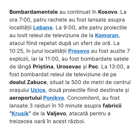
Bombardamentele
au continuat în
Kosovo
. La
ora 7:00, patru rachete au fost lansate asupra
localității
Lebane
. La 9:00, alte patru proiectile
au lovit releul de televiziune de la
Komoran
,
atacul fiind repetat după un sfert de oră. La
10:25, în jurul localității
Presevo
au fost auzite 7
explozii, iar la 11:00, au fost bombardate satele
de lângă
Priștina
,
Urosevac
și
Pec
. La 13:00, a
fost bombardat releul de televiziune de pe
dealul Zabuce
, situat la 500 de metri de centrul
orașului
Uzice
, două proiectile fiind destinate și
aeroportului
Ponikve
. Concomitent, au fost
lansate 3 raiduri în 10 minute asupra
fabricii
“
Krusik
“
de la
Valjevo
, atacată pentru a
treizecea oară în acest război.