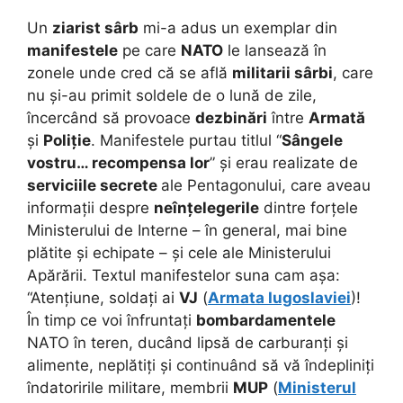
Un
ziarist sârb
mi-a adus un exemplar din
manifestele
pe care
NATO
le lansează în
zonele unde cred că se află
militarii sârbi
, care
nu și-au primit soldele de o lună de zile,
încercând să provoace
dezbinări
între
Armată
și
Poliție
. Manifestele purtau titlul “
Sângele
vostru… recompensa lor
” și erau realizate de
serviciile secrete
ale Pentagonului, care aveau
informații despre
neînțelegerile
dintre forțele
Ministerului de Interne – în general, mai bine
plătite și echipate – și cele ale Ministerului
Apărării. Textul manifestelor suna cam așa:
“Atențiune, soldați ai
VJ
(
Armata Iugoslaviei
)!
În timp ce voi înfruntați
bombardamentele
NATO în teren, ducând lipsă de carburanți și
alimente, neplătiți și continuând să vă îndepliniți
îndatoririle militare, membrii
MUP
(
Ministerul