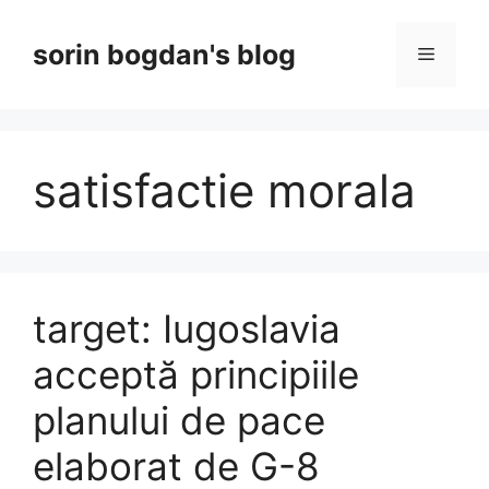
Skip
to
sorin bogdan's blog
Menu
content
satisfactie morala
target: Iugoslavia
acceptă principiile
planului de pace
elaborat de G-8