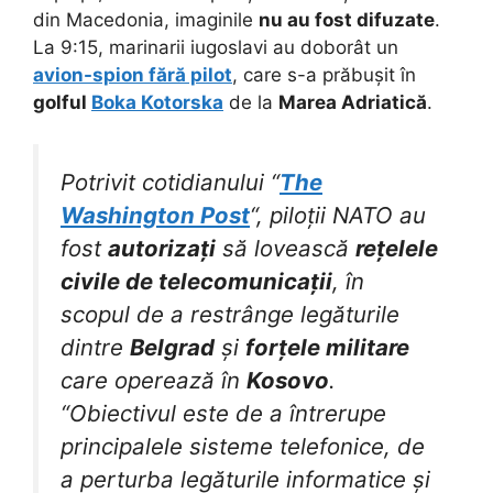
din Macedonia, imaginile
nu au fost difuzate
.
La 9:15, marinarii iugoslavi au doborât un
avion-spion fără pilot
, care s-a prăbușit în
golful
Boka Kotorska
de la
Marea Adriatică
.
Potrivit cotidianului “
The
Washington Post
“, piloții NATO au
fost
autorizați
să lovească
rețelele
civile de telecomunicații
, în
scopul de a restrânge legăturile
dintre
Belgrad
și
forțele militare
care operează în
Kosovo
.
“Obiectivul este de a întrerupe
principalele sisteme telefonice, de
a perturba legăturile informatice și