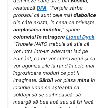
demineze câmpurile din
Bosnia
,
relatează
DPA
. “Forțele sârbe
probabil că sunt cele mai
diabolice
din câte există, în ceea ce privește
amplasarea minelor
,” spune
colonelul în retragere
Lionel Dyck
.
“Trupele NATO trebuie să știe că
vor intra într-un adevărat iad pe
Pământ, că nu vor supraviețui și că
vor agoniza zile la rând în cele mai
îngrozitoare moduri ce pot fi
imaginate.
Sârbii
vor plasa
mine
în
locurile unde se așteaptă ca
soldații să se odihnească, să
meargă să bea apă sau să își facă