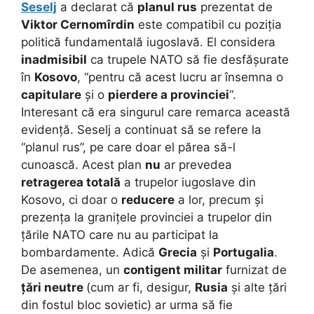
Seselj
a declarat că
planul rus
prezentat de
Viktor Cernomîrdin
este compatibil cu poziția
politică fundamentală iugoslavă. El considera
inadmisibil
ca trupele NATO să fie desfășurate
în
Kosovo
, “pentru că acest lucru ar însemna o
capitulare
și o
pierdere a provinciei
“.
Interesant că era singurul care remarca această
evidență. Seselj a continuat să se refere la
“planul rus”, pe care doar el părea să-l
cunoască. Acest plan
nu
ar prevedea
retragerea totală
a trupelor iugoslave din
Kosovo, ci doar o
reducere
a lor, precum și
prezența la granițele provinciei a trupelor din
țările NATO care nu au participat la
bombardamente. Adică
Grecia
și
Portugalia
.
De asemenea, un
contigent militar
furnizat de
țări neutre
(cum ar fi, desigur,
Rusia
și alte țări
din fostul bloc sovietic) ar urma să fie