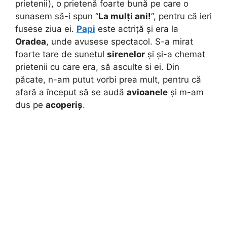
prietenii), o prietenă foarte bună pe care o
sunasem să-i spun “
La mulți ani!
“, pentru că ieri
fusese ziua ei.
Papi
este actriță și era la
Oradea
, unde avusese spectacol. S-a mirat
foarte tare de sunetul
sirenelor
și și-a chemat
prietenii cu care era, să asculte si ei. Din
păcate, n-am putut vorbi prea mult, pentru că
afară a început să se audă
avioanele
și m-am
dus pe
acoperiș
.