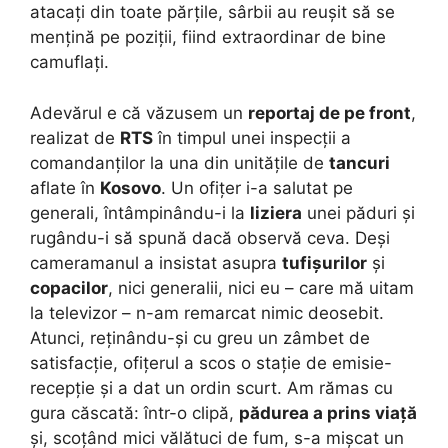
atacați din toate părțile, sârbii au reușit să se
mențină pe poziții, fiind extraordinar de bine
camuflați.
Adevărul e că văzusem un
reportaj de pe front
,
realizat de
RTS
în timpul unei inspecții a
comandanților la una din unitățile de
tancuri
aflate în
Kosovo
. Un ofițer i-a salutat pe
generali, întâmpinându-i la
liziera
unei păduri și
rugându-i să spună dacă observă ceva. Deși
cameramanul a insistat asupra
tufișurilor
și
copacilor
, nici generalii, nici eu – care mă uitam
la televizor – n-am remarcat nimic deosebit.
Atunci, reținându-și cu greu un zâmbet de
satisfacție, ofițerul a scos o stație de emisie-
recepție și a dat un ordin scurt. Am rămas cu
gura căscată: într-o clipă,
pădurea a prins viață
și, scoțând mici vălătuci de fum, s-a mișcat un