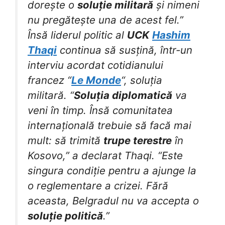
dorește o
soluție militară
și nimeni
nu pregătește una de acest fel.”
Însă liderul politic al
UCK
Hashim
Thaqi
continua să susțină, într-un
interviu acordat cotidianului
francez “
Le Monde
“, soluția
militară. “
Soluția diplomatică
va
veni în timp. Însă comunitatea
internațională trebuie să facă mai
mult: să trimită
trupe terestre
în
Kosovo,” a declarat Thaqi. “Este
singura condiție pentru a ajunge la
o reglementare a crizei. Fără
aceasta, Belgradul nu va accepta o
soluție politică
.”