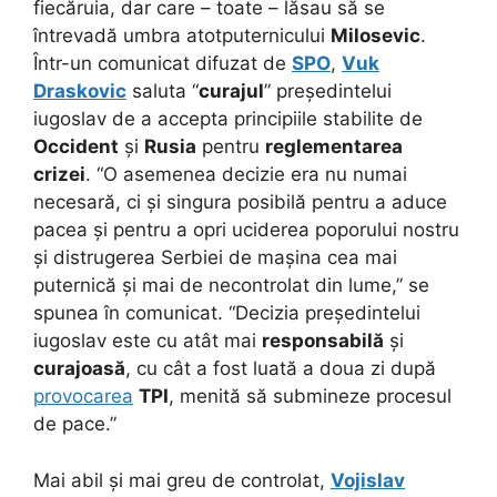
fiecăruia, dar care – toate – lăsau să se
întrevadă umbra atotputernicului
Milosevic
.
Într-un comunicat difuzat de
SPO
,
Vuk
Draskovic
saluta “
curajul
” președintelui
iugoslav de a accepta principiile stabilite de
Occident
și
Rusia
pentru
reglementarea
crizei
. “O asemenea decizie era nu numai
necesară, ci și singura posibilă pentru a aduce
pacea și pentru a opri uciderea poporului nostru
și distrugerea Serbiei de mașina cea mai
puternică și mai de necontrolat din lume,” se
spunea în comunicat. “Decizia președintelui
iugoslav este cu atât mai
responsabilă
și
curajoasă
, cu cât a fost luată a doua zi după
provocarea
TPI
, menită să submineze procesul
de pace.”
Mai abil și mai greu de controlat,
Vojislav