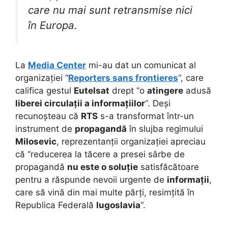
care nu mai sunt retransmise nici
în Europa.
La
Media Center
mi-au dat un comunicat al
organizației “
Reporters sans frontieres
“, care
califica gestul
Eutelsat
drept “o
atingere
adusă
liberei circulații a informațiilor
“. Deși
recunoșteau că
RTS
s-a transformat într-un
instrument de
propagandă
în slujba regimului
Milosevic
, reprezentanții organizației apreciau
că “reducerea la tăcere a presei sârbe de
propagandă
nu este o soluție
satisfăcătoare
pentru a răspunde nevoii urgente de
informații
,
care să vină din mai multe părți, resimțită în
Republica Federală
Iugoslavia
“.