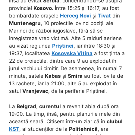
însă au evitat
Serbia
, concentrându-se asupra
provinciei
Kosovo
. Între 15:25 și 16:17, au fost
bombardate orașele
Herceg Novi
și
Tivat
din
Muntenegru
, 10 proiectile lovind poziții ale
Marinei de război iugoslave, fără să se
înregistreze vreo victimă. Alte 5 raiduri aeriene
au vizat regiunea
Priștinei
, iar între 18:30 și
19:37, localitatea
Kosovska Vitina
a fost ținta a
22 de proiectile, dintre care 9 au explodat în
jurul vechiului cimitir. De asemenea, în numai 7
minute, satele
Kabas
și
Smira
au fost lovite de
13 rachete, iar la 21:00, alte 5 au explodat în
satul
Vranjevac
, de la periferia Priștinei.
La
Belgrad
,
curentul
a revenit abia după ora
19:00. La timp, însă, pentru planurile mele din
această seară. Citisem într-un ziar că în
clubul
KST
, al studenților de la
Politehnică
, era