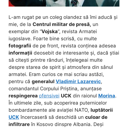
L-am rugat pe un coleg olandez să îmi aducă și
mie, de la
Centrul militar de presă,
un
exemplar din “
Vojska
“, revista Armatei
iugoslave. Foarte bine scrisă, cu multe
fotografii
de pe front, revista conținea adesea
informații
deosebit de interesante și, dacă știai
să citești printre rânduri, înțelegeai multe
despre starea de spirit și atmosfera din sânul
armatei. Eram curios ce mai scriau astăzi,
pentru că
generalul
Vladimir Lazarevic
,
comandantul Corpului Priștina, anunțase
respingerea
ofensivei
UCK
din raionul
Morina
.
În ultimele zile, sub acoperirea puternicelor
bombardamente ale aviației NATO,
luptătorii
UCK
încercaseră să deschidă un
culoar de
infiltrare
în Kosovo dinspre Albania. Deși