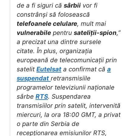
de a fi siguri că
sârbii
vor fi
constrânși să folosească
telefoanele celulare
, mult mai
vulnerabile
pentru
sateliții-spion
,”
a precizat una dintre sursele
citate. În plus, organizația
europeană de telecomunicații prin
satelit
Eutelsat
a confirmat că
a
suspendat
retransmisiile
programelor televiziunii naționale
sârbe
RTS
. Suspendarea
transmisiilor prin satelit, intervenită
miercuri, la ora 18:00 GMT, a privat
o parte din Serbia de
recepționarea emisiunilor RTS,