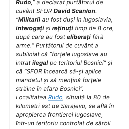
Rudo
,” a declarat purtătorul de
cuvânt SFOR
David Scanlon
.
“
Militarii
au fost duși în Iugoslavia,
interogați
și
reținuți
timp de 8 ore,
după care au fost
eliberați
fără
arme.” Purtătorul de cuvânt a
subliniat că “forțele iugoslave au
intrat
ilegal
pe teritoriul Bosniei” și
că “SFOR încearcă să-și aplice
mandatul și să mențină forțele
străine în afara Bosniei”.
Localitatea
Rudo
, situată la 80 de
kilometri est de Sarajevo, se află în
apropierea frontierei iugoslave,
într-un teritoriu controlat de sârbii