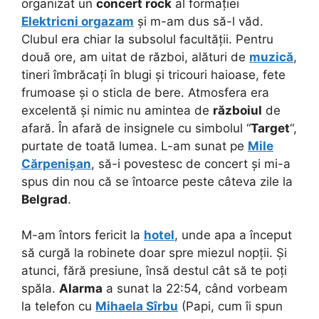
organizat un
concert rock
al formației
Elektricni orgazam
și m-am dus să-l văd.
Clubul era chiar la subsolul facultății. Pentru
două ore, am uitat de război, alături de
muzică
,
tineri îmbrăcați în blugi și tricouri haioase, fete
frumoase și o sticla de bere. Atmosfera era
excelentă și nimic nu amintea de
războiul
de
afară. În afară de insignele cu simbolul “
Target
“,
purtate de toată lumea. L-am sunat pe
Mile
Cărpenișan
, să-i povestesc de concert și mi-a
spus din nou că se întoarce peste câteva zile la
Belgrad
.
M-am întors fericit la
hotel
, unde apa a început
să curgă la robinete doar spre miezul nopții. Și
atunci, fără presiune, însă destul cât să te poți
spăla.
Alarma
a sunat la 22:54, când vorbeam
la telefon cu
Mihaela Sîrbu
(Papi, cum îi spun