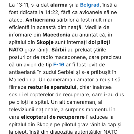
La 13:11, s-a dat
alarma
și la
Belgrad
, însă a
fost ridicata la 14:22, fără ca avioanele să ne
atace.
Antiaeriana
sârbilor a fost mult mai
eficientă în această dimineață. Mediile de
informare din
Macedonia
au anunțat că, în
spitalul din
Skopje
sunt internați
doi piloți
NATO
grav răniți.
Sârbii
au preluat știrile
posturilor de radio macedonene, care precizau
că un avion de tip
F-16
ar fi fost lovit de
antiaeriană în sudul Serbiei și s-a prăbușit în
Macedonia.
Un cameraman amator a reușit să
filmeze
resturile aparatului
, chiar înaintea
sosirii elicopterelor de recuperare, care i-au dus
pe piloți la spital. Un alt cameraman, al
televiziunii naționale, a surprins momentul în
care
elicopterul de recuperare
îl aducea la
spitalul din Skopje pe pilotul grav rănit la cap și
la piept, însă din dispoziția autorităților NATO