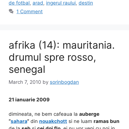
de fotbal
,
arad
,
ingerul raului
,
destin
1 Comment
afrika (14): mauritania.
drumul spre rosso,
senegal
March 7, 2010
by
sorinbogdan
21 ianuarie 2009
dimineata, ne bem cafeaua la
auberge
“
sahara
“
din
nouakchott
si ne luam
ramas bun
de la
seb
si
cei doi flo
. ei nu vor veni cu noi in