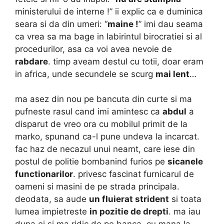
ministerului de interne !” ii explic ca e duminica
seara si da din umeri: “
maine !
” imi dau seama
ca vrea sa ma bage in labirintul birocratiei si al
procedurilor, asa ca voi avea nevoie de
rabdare
. timp aveam destul cu totii, doar eram
in africa, unde secundele se scurg
mai lent
…
ma asez din nou pe bancuta din curte si ma
pufneste rasul cand imi amintesc ca
abdul
a
disparut de vreo ora cu mobilul primit de la
marko, spunand ca-l pune undeva la incarcat.
fac haz de necazul unui neamt, care iese din
postul de politie bombanind furios pe
sicanele
functionarilor
. privesc fascinat furnicarul de
oameni si masini de pe strada principala.
deodata, sa aude
un fluierat strident
si toata
lumea impietreste
in pozitie de drepti
. ma iau