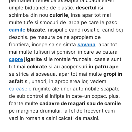
permanent femei ce asteapta la coada sa-si
umple bidoanele de plastic.
desertul
isi
schimba din nou
culorile
, insa apar tot mai
multe tufe si smocuri de iarba pe care le pasc
camile
blazate
. nisipul e cand rosiatic, cand bej
deschis. pe masura ce ne apropiem de
frontiera, incepe sa se simta
savana
. apar tot
mai multe tufisuri si pomisori in care se catara
capre
jigarite
si le rontaie frunzele. casele sunt
tot mai
colorate
si au acoperisuri
in patru ape
.
se strica si soseaua. apar tot mai multe
gropi in
asfalt
si, uneori, in apropierea lor, vedem
carcasele
ruginite ale unor automobile scapate
de sub control si infipte in cate-un copac. plus,
foarte multe
cadavre de magari sau de camile
pe marginea drumului. la fel de frecvent cum
vezi in romania caini calcati de masini.