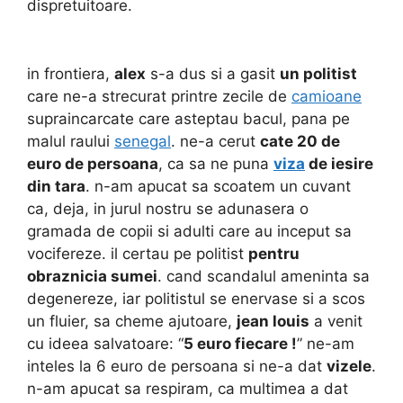
dispretuitoare.
in frontiera,
alex
s-a dus si a gasit
un politist
care ne-a strecurat printre zecile de
camioane
supraincarcate care asteptau bacul, pana pe
malul raului
senegal
. ne-a cerut
cate 20 de
euro de persoana
, ca sa ne puna
viza
de iesire
din tara
. n-am apucat sa scoatem un cuvant
ca, deja, in jurul nostru se adunasera o
gramada de copii si adulti care au inceput sa
vocifereze. il certau pe politist
pentru
obraznicia sumei
. cand scandalul ameninta sa
degenereze, iar politistul se enervase si a scos
un fluier, sa cheme ajutoare,
jean louis
a venit
cu ideea salvatoare: “
5 euro fiecare !
” ne-am
inteles la 6 euro de persoana si ne-a dat
vizele
.
n-am apucat sa respiram, ca multimea a dat