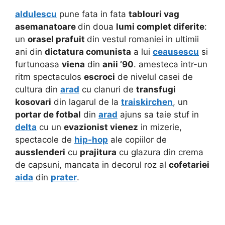
aldulescu
pune fata in fata
tablouri vag
asemanatoare
din doua
lumi complet diferite
:
un
orasel prafuit
din vestul romaniei in ultimii
ani din
dictatura comunista
a lui
ceausescu
si
furtunoasa
viena
din
anii ’90
. amesteca intr-un
ritm spectaculos
escroci
de nivelul casei de
cultura din
arad
cu clanuri de
transfugi
kosovari
din lagarul de la
traiskirchen
, un
portar de fotbal
din
arad
ajuns sa taie stuf in
delta
cu un
evazionist vienez
in mizerie,
spectacole de
hip-hop
ale copiilor de
ausslenderi
cu
prajitura
cu glazura din crema
de capsuni, mancata in decorul roz al
cofetariei
aida
din
prater
.