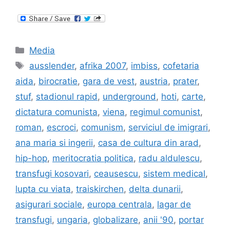
Categories
Media
Tags
ausslender
,
afrika 2007
,
imbiss
,
cofetaria
aida
,
birocratie
,
gara de vest
,
austria
,
prater
,
stuf
,
stadionul rapid
,
underground
,
hoti
,
carte
,
dictatura comunista
,
viena
,
regimul comunist
,
roman
,
escroci
,
comunism
,
serviciul de imigrari
,
ana maria si ingerii
,
casa de cultura din arad
,
hip-hop
,
meritocratia politica
,
radu aldulescu
,
transfugi kosovari
,
ceausescu
,
sistem medical
,
lupta cu viata
,
traiskirchen
,
delta dunarii
,
asigurari sociale
,
europa centrala
,
lagar de
transfugi
,
ungaria
,
globalizare
,
anii '90
,
portar