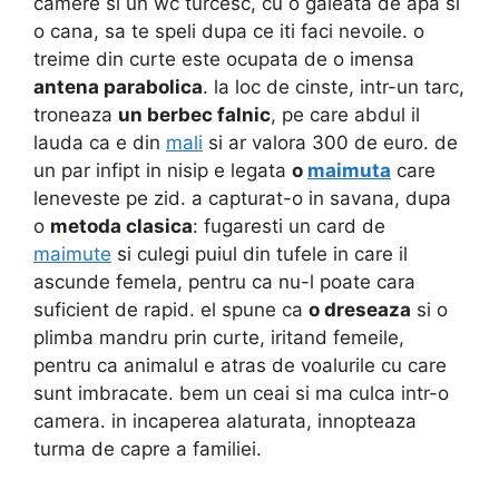
camere si un wc turcesc, cu o galeata de apa si
o cana, sa te speli dupa ce iti faci nevoile. o
treime din curte este ocupata de o imensa
antena parabolica
. la loc de cinste, intr-un tarc,
troneaza
un berbec falnic
, pe care abdul il
lauda ca e din
mali
si ar valora 300 de euro. de
un par infipt in nisip e legata
o
maimuta
care
leneveste pe zid. a capturat-o in savana, dupa
o
metoda clasica
: fugaresti un card de
maimute
si culegi puiul din tufele in care il
ascunde femela, pentru ca nu-l poate cara
suficient de rapid. el spune ca
o dreseaza
si o
plimba mandru prin curte, iritand femeile,
pentru ca animalul e atras de voalurile cu care
sunt imbracate. bem un ceai si ma culca intr-o
camera. in incaperea alaturata, innopteaza
turma de capre a familiei.