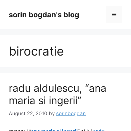
Skip
to
sorin bogdan's blog
Menu
content
birocratie
radu aldulescu, “ana
maria si ingerii”
August 22, 2010
by
sorinbogdan