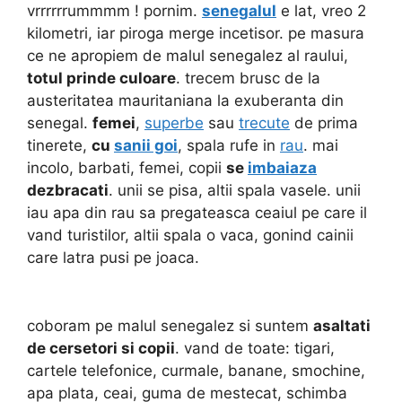
vrrrrrrummmm ! pornim.
senegalul
e lat, vreo 2
kilometri, iar piroga merge incetisor. pe masura
ce ne apropiem de malul senegalez al raului,
totul prinde culoare
. trecem brusc de la
austeritatea mauritaniana la exuberanta din
senegal.
femei
,
superbe
sau
trecute
de prima
tinerete,
cu
sanii goi
, spala rufe in
rau
. mai
incolo, barbati, femei, copii
se
imbaiaza
dezbracati
. unii se pisa, altii spala vasele. unii
iau apa din rau sa pregateasca ceaiul pe care il
vand turistilor, altii spala o vaca, gonind cainii
care latra pusi pe joaca.
coboram pe malul senegalez si suntem
asaltati
de cersetori si copii
. vand de toate: tigari,
cartele telefonice, curmale, banane, smochine,
apa plata, ceai, guma de mestecat, schimba