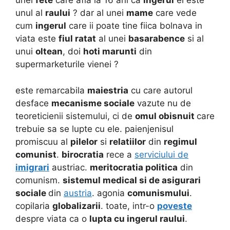
unei
fete
care afla la 16 ani ca
ingerul
ei este
unul al
raului
? dar al unei
mame
care vede
cum
ingerul
care ii poate tine fiica bolnava in
viata este
fiul ratat
al unei
basarabence
si al
unui
oltean
, doi
hoti marunti
din
supermarketurile vienei ?
este remarcabila
maiestria
cu care autorul
desface
mecanisme sociale
vazute nu de
teoreticienii sistemului, ci de
omul obisnuit
care
trebuie sa se lupte cu ele. paienjenisul
promiscuu al
pilelor
si
relatiilor
din
regimul
comunist
.
birocratia
rece a
serviciului de
imigrari
austriac.
meritocratia politica
din
comunism.
sistemul medical si de asigurari
sociale
din
austria
. agonia
comunismului
.
copilaria
globalizarii
. toate, intr-o
poveste
despre viata ca o
lupta cu ingerul raului
.