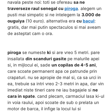
navala peste noi: toti se ofereau
sa ne
traverseze raul senegal cu
piroga
. alegem un
pusti mai simpatic si ne intelegem la
3.000 de
ouguiya
(10 euro). alternativa era
cu
bacul
:
gratis, dar mai putin spectaculos si mai aveam
de asteptat cam o ora.
piroga
se numeste
ki
si are vreo 5 metri. pare
insailata
din scanduri gasite
pe malurile apei
si, in mijlocul ei, sade
un copilas de 4-5 ani
,
care scoate permanent apa ce patrunde prin
crapaturi. nu se apropie de mal si, ca sa urci in
ea, trebuie sa intri vreo 2-3 metri in apa, dar vin
imediat niste tineri care ne iau bagajele si
ne
cara in spate
. cand plecam, carmaciul lasa ki-ul
in voia raului, apoi scoate de sub o prelata un
motor de barca, il infige la locul lui si