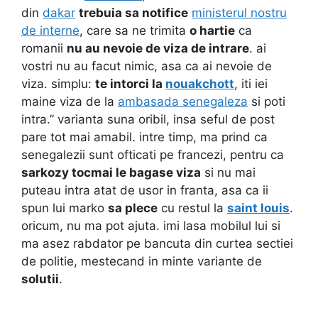
din
dakar
trebuia sa notifice
ministerul nostru
de interne
, care sa ne trimita
o hartie
ca
romanii
nu au nevoie de viza de intrare
. ai
vostri nu au facut nimic, asa ca ai nevoie de
viza. simplu:
te intorci la
nouakchott
, iti iei
maine viza de la
ambasada senegaleza
si poti
intra.” varianta suna oribil, insa seful de post
pare tot mai amabil. intre timp, ma prind ca
senegalezii sunt ofticati pe francezi, pentru ca
sarkozy tocmai le bagase viza
si nu mai
puteau intra atat de usor in franta, asa ca ii
spun lui marko
sa plece
cu restul la
saint louis
.
oricum, nu ma pot ajuta. imi lasa mobilul lui si
ma asez rabdator pe bancuta din curtea sectiei
de politie, mestecand in minte variante de
solutii
.