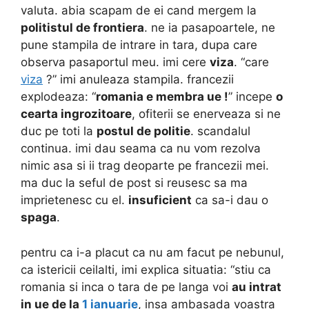
valuta. abia scapam de ei cand mergem la
politistul de frontiera
. ne ia pasapoartele, ne
pune stampila de intrare in tara, dupa care
observa pasaportul meu. imi cere
viza
. “care
viza
?” imi anuleaza stampila. francezii
explodeaza: “
romania e membra ue !
” incepe
o
cearta ingrozitoare
, ofiterii se enerveaza si ne
duc pe toti la
postul de politie
. scandalul
continua. imi dau seama ca nu vom rezolva
nimic asa si ii trag deoparte pe francezii mei.
ma duc la seful de post si reusesc sa ma
imprietenesc cu el.
insuficient
ca sa-i dau o
spaga
.
pentru ca i-a placut ca nu am facut pe nebunul,
ca istericii ceilalti, imi explica situatia: “stiu ca
romania si inca o tara de pe langa voi
au intrat
in ue de la
1 ianuarie
, insa ambasada voastra