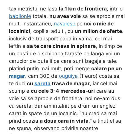
taximetristul ne lasa
la 1 km de frontiera
, intr-o
babilonie
totala.
nu avea voie
sa se apropie mai
mult. instantaneu,
navalesc
pe noi
o mie de
localnici
, copii si adulti, cu
un milion de oferte
.
inclusiv de transport pana in vama: cel mai
ieftin e
sa te care cineva in spinare
, in timp ce
un pusti de o schioapa taraste pe langa voi un
carucior de butelii pe care sunt bagajele tale.
platind putin mai mult, poti merge
calare pe un
magar
. cam 300 de
ouguiya
(1 euro) costa sa
te duci
cu
sareta
trasa de magar
, iar cel mai
scump e
cu cele 3-4 mercedes-uri
care au
voie sa se apropie de frontiera. noi ne-am dus
cu sareta, dar am intalnit pe drum un englez
carat in spate de un localnic. “nu cred sa mai
prind ocazia
a doua oara in viata
,” a tinut el sa
ne spuna, observand privirile noastre