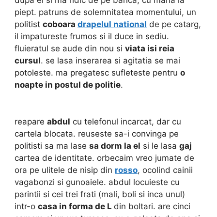
dupa ei si ma ridic de pe banca, cu mana la
piept. patruns de solemnitatea momentului, un
politist
coboara
drapelul national
de pe catarg,
il impatureste frumos si il duce in sediu.
fluieratul se aude din nou si
viata isi reia
cursul
. se lasa inserarea si agitatia se mai
potoleste. ma pregatesc sufleteste pentru
o
noapte in postul de politie
.
reapare
abdul
cu telefonul incarcat, dar cu
cartela blocata. reuseste sa-i convinga pe
politisti sa ma lase
sa dorm la el
si le lasa
gaj
cartea de identitate. orbecaim vreo jumate de
ora pe ulitele de nisip din
rosso
, ocolind cainii
vagabonzi si gunoaiele. abdul locuieste cu
parintii si cei trei frati (mali, boli si inca unul)
intr-o
casa in forma de L
din boltari. are cinci