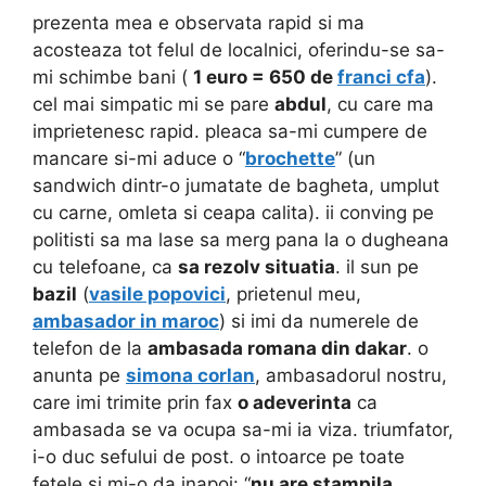
prezenta mea e observata rapid si ma
acosteaza tot felul de localnici, oferindu-se sa-
mi schimbe bani (
1 euro = 650 de
franci cfa
).
cel mai simpatic mi se pare
abdul
, cu care ma
imprietenesc rapid. pleaca sa-mi cumpere de
mancare si-mi aduce o “
brochette
” (un
sandwich dintr-o jumatate de bagheta, umplut
cu carne, omleta si ceapa calita). ii conving pe
politisti sa ma lase sa merg pana la o dugheana
cu telefoane, ca
sa rezolv situatia
. il sun pe
bazil
(
vasile popovici
, prietenul meu,
ambasador in maroc
) si imi da numerele de
telefon de la
ambasada romana din dakar
. o
anunta pe
simona corlan
, ambasadorul nostru,
care imi trimite prin fax
o adeverinta
ca
ambasada se va ocupa sa-mi ia viza. triumfator,
i-o duc sefului de post. o intoarce pe toate
fetele si mi-o da inapoi: “
nu are stampila