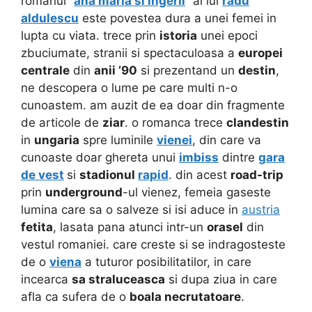
romanul “
ana maria si ingerii
” al lui
radu
aldulescu
este povestea dura a unei femei in
lupta cu viata. trece prin
istoria
unei epoci
zbuciumate, stranii si spectaculoasa a
europei
centrale
din
anii ’90
si prezentand un
destin
,
ne descopera o lume pe care multi n-o
cunoastem. am auzit de ea doar din fragmente
de articole de
ziar
. o romanca trece
clandestin
in
ungaria
spre luminile
vienei
, din care va
cunoaste doar ghereta unui
imbiss
dintre
gara
de vest
si
stadionul
rapid
. din acest
road-trip
prin
underground
-ul vienez, femeia gaseste
lumina care sa o salveze si isi aduce in
austria
fetita
, lasata pana atunci intr-un
orasel
din
vestul romaniei. care creste si se indragosteste
de o
viena
a tuturor posibilitatilor, in care
incearca
sa straluceasca
si dupa ziua in care
afla ca sufera de o
boala necrutatoare
.