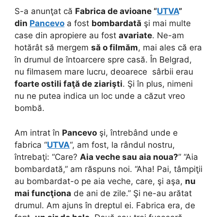
S-a anunţat că
Fabrica de avioane “
UTVA
”
din
Pancevo
a fost
bombardată
şi mai multe
case din apropiere au fost
avariate
. Ne-am
hotărât să mergem
să o filmăm
, mai ales că era
în drumul de întoarcere spre casă. În Belgrad,
nu filmasem mare lucru, deoarece sârbii erau
foarte ostili faţ
ă
de ziarişti
. Şi în plus, nimeni
nu ne putea indica un loc unde a căzut vreo
bombă.
Am intrat în
Pancevo
şi, întrebând unde e
fabrica “
UTVA
“, am fost, la rândul nostru,
întrebaţi: “Care?
Aia veche sau aia noua?
” “Aia
bombardată,” am răspuns noi. “Aha! Pai, tâmpiţii
au bombardat-o pe aia veche, care, şi aşa,
nu
mai funcţiona
de ani de zile.” Şi ne-au arătat
drumul. Am ajuns în dreptul ei. Fabrica era, de