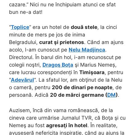
cazare.” Nici nu ne închipuiam atunci ce sfat
bun ne-a dat!
“
Toplice
” era un hotel de
două stele
, la cinci
minute de mers pe jos de inima
Belgradului,
curat şi prietenos
. Când am ajuns
acolo, l-am cunoscut pe
Nelu Madjinca
.
Directorul. În barul din hol, i-am recunoscut pe
colegii noştri,
Dragoş Boţa
şi Marius Nemeș,
care lucrau corespondenți în
Timişoara
, pentru
“
Adevărul
“. La sfatul lor, am obţinut de la Nelu
o cameră, pentru
200 de dinari pe noapte
, de
persoană. Adică
20 de mărci germane (
DM
)
.
Auzisem, încă din vama românească, de la
cineva care urmărise Jurnalul TVR, că Boţa şi cu
Nemeş au fost
agresaţi în hotel
. În realitate,
avuseseră nefericita inspiraţie, când au ajuns la