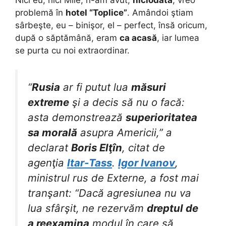
problemă în
hotel “Toplice”
. Amândoi ştiam
sârbeşte, eu – binişor, el – perfect, însă oricum,
după o săptămână, eram
ca acasă
, iar lumea
se purta cu noi extraordinar.
“
Rusia
ar fi putut lua
măsuri
extreme
şi a decis să nu o facă:
asta demonstrează
superioritatea
sa morală
asupra Americii,” a
declarat
Boris Elţîn
, citat de
agenţia
Itar-Tass
.
Igor Ivanov
,
ministrul rus de Externe, a fost mai
tranşant: “Dacă agresiunea nu va
lua sfârşit, ne rezervăm
dreptul de
a reexamina
modul în care să