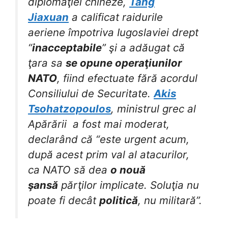
diplomaţiei chineze,
Tang
Jiaxuan
a calificat raidurile
aeriene împotriva Iugoslaviei drept
“
inacceptabile
” şi a adăugat că
ţara sa
se opune operaţiunilor
NATO
, fiind efectuate fără acordul
Consiliului de Securitate.
Akis
Tsohatzopoulos
, ministrul grec al
Apărării a fost mai moderat,
declarând că “este urgent acum,
după acest prim val al atacurilor,
ca NATO să dea
o nouă
şansă
părţilor implicate. Soluţia nu
poate fi decât
politică
, nu militară”.