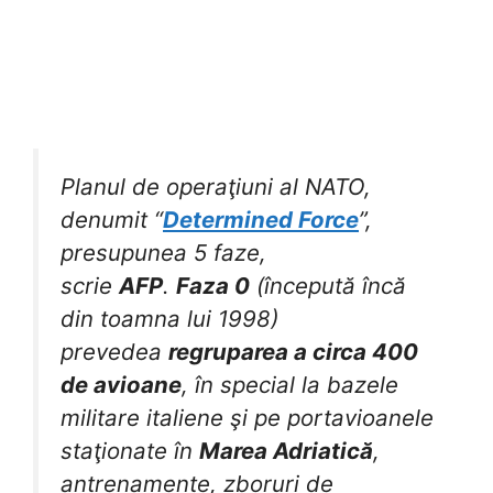
Planul de operaţiuni al NATO,
denumit “
Determined Force
”,
presupunea 5 faze,
scrie
AFP
.
Faza 0
(începută încă
din toamna lui 1998)
prevedea
regruparea a circa 400
de avioane
, în special la bazele
militare italiene şi pe portavioanele
staţionate în
Marea Adriatică
,
antrenamente, zboruri de