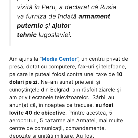
vizită în Peru, a declarat că Rusia
va furniza de îndată
armament
puternic
şi
ajutor
tehnic
Iugoslaviei.
Am ajuns la “
Media Center
“, un centru privat de
presă, dotat cu computere, fax-uri şi telefoane,
pe care le puteai folosi contra unei taxe de
10
dolari pe zi
. Ne-am sunat prietenii şi
cunoştinţele din Belgrad, am răsfoit ziarele şi
am privit ecranele televizoarelor.
Sârbii au
anunţat că, în noaptea ce trecuse,
au fost
lovite 40 de obiective
. Printre acestea, 5
aeroporturi, 5 cazarme ale Armatei, mai multe
centre de comunicaţii, comandamente,
depozite şi unităţi militare. Au fost