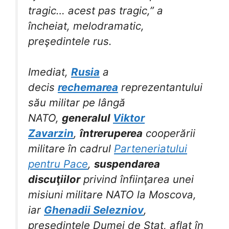
tragic… acest pas tragic,” a
încheiat, melodramatic,
preşedintele rus.
Imediat,
Rusia
a
decis
rechemarea
reprezentantului
său militar pe lângă
NATO,
generalul
Viktor
Zavarzin
,
întreruperea
cooperării
militare în cadrul
Parteneriatului
pentru Pace
,
suspendarea
discuţiilor
privind înfiinţarea unei
misiuni militare NATO la Moscova,
iar
Ghenadii Selezniov
,
preşedintele Dumei de Stat, aflat în