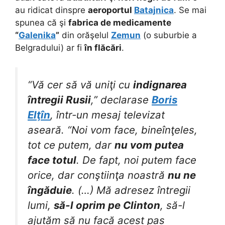
au ridicat dinspre
aeroportul
Batajnica
. Se mai
spunea că şi
fabrica de medicamente
“
Galenika
”
din orăşelul
Zemun
(o suburbie a
Belgradului) ar fi
în flăcări
.
“Vă cer să vă uniţi cu
indignarea
întregii Rusii
,” declarase
Boris
Elţîn
, într-un mesaj televizat
aseară. “Noi vom face, bineînţeles,
tot ce putem, dar
nu vom putea
face totul
. De fapt, noi putem face
orice, dar conştiinţa noastră
nu ne
îngăduie
. (…) Mă adresez întregii
lumi,
să-l oprim pe Clinton
, să-l
ajutăm să nu facă acest pas