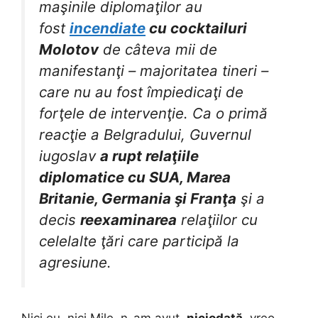
maşinile diplomaţilor au
fost
incendiate
cu cocktailuri
Molotov
de câteva mii de
manifestanţi – majoritatea tineri –
care nu au fost împiedicaţi de
forţele de intervenţie. Ca o primă
reacţie a Belgradului, Guvernul
iugoslav
a rupt relaţiile
diplomatice cu SUA, Marea
Britanie, Germania şi Franţa
şi a
decis
reexaminarea
relaţiilor cu
celelalte ţări care participă la
agresiune.
Nici eu, nici Mile, n-am avut,
niciodată
, vreo