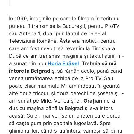
În 1999, imaginile pe care le filmam în teritoriu
puteau fi transmise la București, pentru ProTV
sau Antena 1, doar prin lanțul de relee al
Televiziunii Române. Ăsta era motivul pentru
care am fost nevoiți să revenim la Timișoara.
După ce am transmis imaginile şi textul ştirii, m-
a sunat din nou
Horia Enăşel
. Trebuia
să mă
întorc la Belgrad
şi să rămân acolo, până când
venea următoarea echipă de la Pro TV. Sau
poate chiar mai mult. Mi-am îndesat în geantă
alte două tricouri şi două perechi de şosete şi l-
am sunat pe
Mile
. Venea şi el.
Graţian
ne-a
dus cu maşina până la Belgrad şi s-a întors
acasă. Cu el, mai venise un prieten care dorea
să caşte gura prin capitala iugoslavă. Spre
ghinionul lor, când s-au întors, vameşii sârbi nu