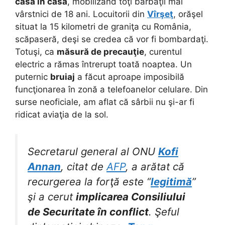
casă în casă
, mobilizând toţi bărbaţii mai
vârstnici de 18 ani. Locuitorii din
Vîrşeţ
, orăşel
situat la 15 kilometri de graniţa cu România,
scăpaseră, deşi se credea că vor fi bombardaţi.
Totuşi, ca
măsură de precauţie
, curentul
electric a rămas întrerupt toată noaptea. Un
puternic
bruiaj
a făcut aproape imposibilă
funcţionarea în zonă a telefoanelor celulare. Din
surse neoficiale, am aflat că sârbii nu şi-ar fi
ridicat aviaţia de la sol.
Secretarul general al ONU
Kofi
Annan
, citat de
AFP
, a arătat că
recurgerea la forţă este “
legitimă
”
şi a cerut
implicarea Consiliului
de Securitate în conflict
. Şeful