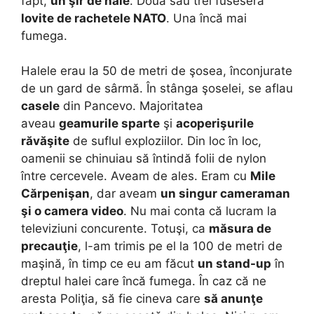
fapt,
un şir de hale
. Două sau trei fuseseră
lovite de rachetele NATO
. Una încă mai
fumega.
Halele erau la 50 de metri de şosea, înconjurate
de un gard de sârmă. În stânga şoselei, se aflau
casele
din Pancevo. Majoritatea
aveau
geamurile sparte
şi
acoperişurile
răvăşite
de suflul exploziilor. Din loc în loc,
oamenii se chinuiau să întindă folii de nylon
între cercevele. Aveam de ales. Eram cu
Mile
Cărpenişan
, dar aveam
un singur cameraman
şi o camera video
. Nu mai conta că lucram la
televiziuni concurente. Totuşi, ca
măsura de
precauţie
, l-am trimis pe el la 100 de metri de
maşină, în timp ce eu am făcut
un stand-up
în
dreptul halei care încă fumega. În caz că ne
aresta Poliţia, să fie cineva care
să anunţe