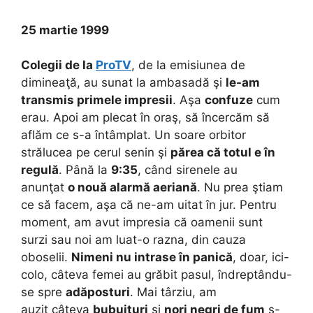
25 martie 1999
Colegii de la
ProTV
, de la emisiunea de
dimineaţă, au sunat la ambasadă şi
le-am
transmis primele impresii
. Aşa
confuze
cum
erau. Apoi am plecat în oraş, să încercăm să
aflăm ce s-a întâmplat. Un soare orbitor
strălucea pe cerul senin şi
părea că totul e în
regulă
. Până la
9:35
, când sirenele au
anunţat
o nouă alarmă aeriană
. Nu prea ştiam
ce să facem, aşa că ne-am uitat în jur. Pentru
moment, am avut impresia că oamenii sunt
surzi sau noi am luat-o razna, din cauza
oboselii.
Nimeni nu intrase în panică
, doar, ici-
colo, câteva femei au grăbit pasul, îndreptându-
se spre
adăposturi
. Mai târziu, am
auzit câteva
bubuituri
şi
nori negri de fum
s-