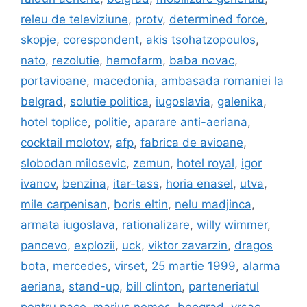
releu de televiziune
,
protv
,
determined force
,
skopje
,
corespondent
,
akis tsohatzopoulos
,
nato
,
rezolutie
,
hemofarm
,
baba novac
,
portavioane
,
macedonia
,
ambasada romaniei la
belgrad
,
solutie politica
,
iugoslavia
,
galenika
,
hotel toplice
,
politie
,
aparare anti-aeriana
,
cocktail molotov
,
afp
,
fabrica de avioane
,
slobodan milosevic
,
zemun
,
hotel royal
,
igor
ivanov
,
benzina
,
itar-tass
,
horia enasel
,
utva
,
mile carpenisan
,
boris eltin
,
nelu madjinca
,
armata iugoslava
,
rationalizare
,
willy wimmer
,
pancevo
,
explozii
,
uck
,
viktor zavarzin
,
dragos
bota
,
mercedes
,
virset
,
25 martie 1999
,
alarma
aeriana
,
stand-up
,
bill clinton
,
parteneriatul
pentru pace
,
marius nemes
,
beograd
,
vrsac
,