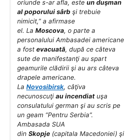
oriunde s-ar afla, este
un duşman
al poporului sârb
şi trebuie
nimicit,” a afirmase
el.
La
Moscova
, o parte a
personalului Ambasadei americane
a fost
evacuată
, după ce câteva
sute de manifestanţi au spart
geamurile clădirii şi au ars câteva
drapele americane.
La
Novosibirsk
, câţiva
necunoscuţi
au incendiat
uşa
consulatului german şi au scris pe
un geam “Pentru Serbia”.
Ambasada SUA
din
Skopje
(capitala Macedoniei) şi