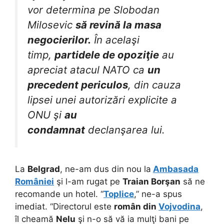
vor determina pe Slobodan
Milosevic
să revină la masa
negocierilor.
În acelaşi
timp,
partidele de opoziţie
au
apreciat atacul NATO ca
un
precedent periculos
, din cauza
lipsei unei autorizări explicite a
ONU şi
au
condamnat
declanşarea lui.
La
Belgrad
, ne-am dus din nou la
Ambasada
României
şi l-am rugat pe
Traian Borşan
să ne
recomande un hotel. “
Toplice
,” ne-a spus
imediat. “Directorul este
român din
Vojvodina
,
îl cheamă
Nelu
şi n-o să vă ia mulţi bani pe