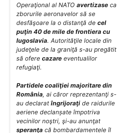
Operaţional al NATO
avertizase
ca
zborurile aeronavelor să se
desfăşoare la o distanţă de
cel
puţin 40 de mile de frontiera cu
Iugoslavia
. Autorităţile locale din
judeţele de la graniţă s-au pregătit
să ofere
cazare
eventualilor
refugiaţi.
Partidele coaliţiei majoritare din
România
, ai căror reprezentanţi s-
au declarat
îngrijoraţi
de raidurile
aeriene declanșate împotriva
vecinilor noştri, şi-au anunţat
speranţa
că bombardamentele îl