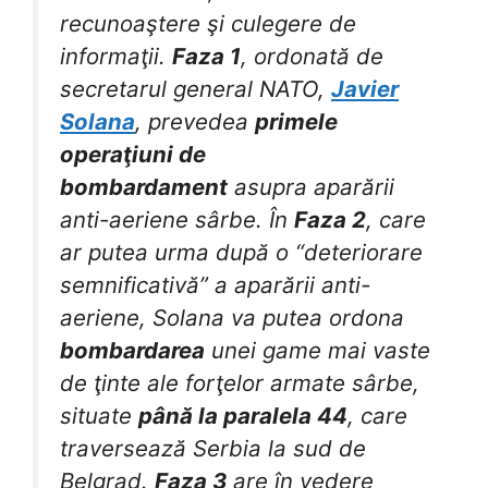
recunoaştere şi culegere de
informaţii.
Faza 1
, ordonată de
secretarul general NATO,
Javier
Solana
, prevedea
primele
operaţiuni de
bombardament
asupra aparării
anti-aeriene sârbe. În
Faza 2
, care
ar putea urma după o “deteriorare
semnificativă” a aparării anti-
aeriene, Solana va putea ordona
bombardarea
unei game mai vaste
de ţinte ale forţelor armate sârbe,
situate
până la paralela 44
, care
traversează Serbia la sud de
Belgrad.
Faza 3
are în vedere