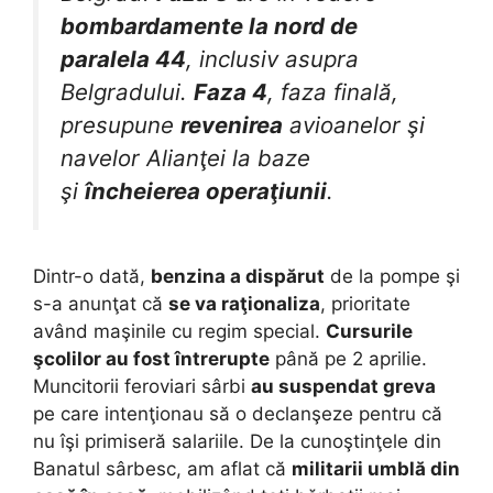
bombardamente la nord de
paralela 44
, inclusiv asupra
Belgradului.
Faza 4
, faza finală,
presupune
revenirea
avioanelor şi
navelor Alianţei la baze
şi
încheierea operaţiunii
.
Dintr-o dată,
benzina a dispărut
de la pompe şi
s-a anunţat că
se va raţionaliza
, prioritate
având maşinile cu regim special.
Cursurile
şcolilor au fost întrerupte
până pe 2 aprilie.
Muncitorii feroviari sârbi
au suspendat greva
pe care intenţionau să o declanşeze pentru că
nu îşi primiseră salariile. De la cunoştinţele din
Banatul sârbesc, am aflat că
militarii umblă din