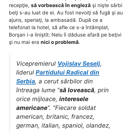
recepţie,
să vorbească în engleză
şi nişte sârbi
beţi s-au luat de ei. Au fost nevoiţi să fugă şi au
ajuns, speriaţi, la ambasadă. După ce a
telefonat la hotel, să afle ce s-a întâmplat,
Borşan i-a liniştit: Nelu îi dăduse afară pe beţivi
şi nu mai era
nici o problemă
.
Vicepremierul
Vojislav Seselj
,
liderul
Partidului Radical din
Serbia
, a cerut sârbilor din
întreaga lume “
să lovească
, prin
orice mijloace,
interesele
americane
”. “Fiecare soldat
american, britanic, francez,
german, italian, spaniol, olandez,