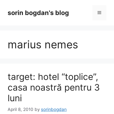
Skip
to
sorin bogdan's blog
Menu
content
marius nemes
target: hotel “toplice”,
casa noastră pentru 3
luni
April 8, 2010
by
sorinbogdan