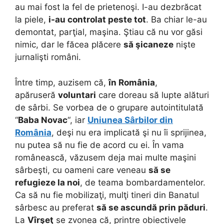
au mai fost la fel de prietenoşi. I-au dezbrăcat
la piele,
i-au controlat peste tot
. Ba chiar le-au
demontat, parţial, maşina. Ştiau că nu vor găsi
nimic, dar le făcea plăcere
să şicaneze
nişte
jurnalişti români.
Între timp, auzisem că,
în România
,
apăruseră
voluntari
care doreau să lupte alături
de sârbi. Se vorbea de o grupare autointitulată
“
Baba Novac
“, iar
Uniunea Sârbilor din
România
, deşi nu era implicată şi nu îi sprijinea,
nu putea să nu fie de acord cu ei. În vama
românească, văzusem deja mai multe maşini
sârbeşti, cu oameni care veneau
să se
refugieze la noi
, de teama bombardamentelor.
Ca să nu fie mobilizaţi, mulţi tineri din Banatul
sârbesc au preferat
să se ascundă prin păduri
.
La
Vîrşeţ
se zvonea că, printre obiectivele