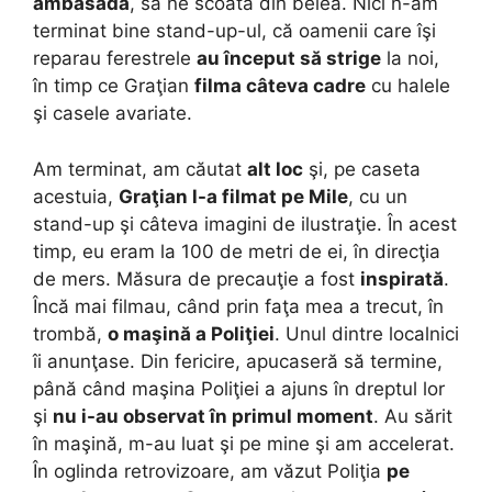
ambasada
, să ne scoată din belea. Nici n-am
terminat bine stand-up-ul, că oamenii care îşi
reparau ferestrele
au început să strige
la noi,
în timp ce Graţian
filma câteva cadre
cu halele
şi casele avariate.
Am terminat, am căutat
alt loc
şi, pe caseta
acestuia,
Graţian l-a filmat pe Mile
, cu un
stand-up şi câteva imagini de ilustraţie. În acest
timp, eu eram la 100 de metri de ei, în direcţia
de mers. Măsura de precauţie a fost
inspirată
.
Încă mai filmau, când prin faţa mea a trecut, în
trombă,
o maşină a Poliţiei
. Unul dintre localnici
îi anunţase. Din fericire, apucaseră să termine,
până când maşina Poliţiei a ajuns în dreptul lor
şi
nu i-au observat în primul moment
. Au sărit
în maşină, m-au luat şi pe mine şi am accelerat.
În oglinda retrovizoare, am văzut Poliţia
pe