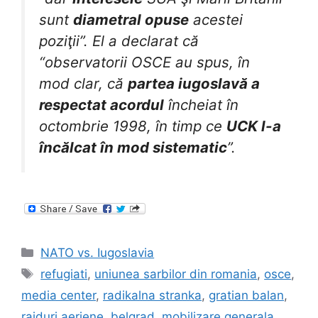
sunt
diametral opuse
acestei
poziţii”. El a declarat că
“observatorii OSCE au spus, în
mod clar, că
partea iugoslavă a
respectat acordul
încheiat în
octombrie 1998, în timp ce
UCK l-a
încălcat în mod sistematic
”.
Categories
NATO vs. Iugoslavia
Tags
refugiati
,
uniunea sarbilor din romania
,
osce
,
media center
,
radikalna stranka
,
gratian balan
,
raiduri aeriene
,
belgrad
,
mobilizare generala
,