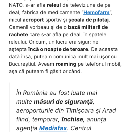
NATO, s-ar afla
releul
de televiziune de pe
deal, fabrica de medicamente “
Hemofarm
“,
micul
aeroport
sportiv şi
şcoala de pilotaj
.
Oamenii vorbeau şi de o
bază militară de
rachete
care s-ar afla pe deal, în spatele
releului. Oricum, un lucru era sigur: ne
aştepta
încă o noapte de teroare
. De aceasta
dată însă, puteam comunica mult mai uşor cu
Bucureştiul. Aveam
roaming
pe telefonul mobil,
aşa că puteam fi găsit oricând.
În România au fost luate mai
multe
măsuri de siguranţă
,
aeroporturile din Timişoara şi Arad
fiind, temporar,
închise
, anunța
agenţia
Mediafax
. Centrul