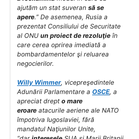
ajutăm un stat suveran
să se
apere
.” De asemenea, Rusia a
prezentat Consiliului de Securitate
al ONU
un proiect de rezoluţie
în
care cerea oprirea imediată a
bombardamentelor şi reluarea
negocierilor.
Willy Wimmer
, vicepreşedintele
Adunării Parlamentare a
OSCE
, a
apreciat drept
o mare
eroare
atacurile aeriene ale NATO
împotriva Iugoslaviei, fără
mandatul Naţiunilor Unite,
“dar
interesele
SUA şi Marii Britanii