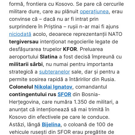
formă, frontiera cu Kosovo. Se pare că cercurile
militare dure, care au plănuit
operațiunea
, erau
convinse că – dacă nu ar fi intrat prin
surprindere în Priștina – rușii n-ar mai fi ajuns
niciodată
acolo, deoarece reprezentanții NATO
tergiversau
intenționat negocierile legate de
desfășurarea trupelor
KFOR
. Preluarea
aeroportului
Slatina
a fost decisă împreună cu
militarii sârbi
, nu numai pentru importanta
strategică a
subteranelor
sale, dar și pentru a
permite sosirea rapidă a întăririlor din Rusia.
Colonelul
Nikolai Ignatov
, comandantul
contingentului rus
SFOR
din Bosnia-
Herțegovina, care număra 1.350 de militari, a
anunțat că intenționează să mai trimită în
Kosovo din efectivele pe care le conduce.
Astăzi, lângă
Bijelina
, o coloană de 100 de
vehicule rusești din SFOR erau pregătite de