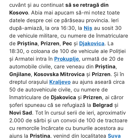
cuvânt și au continuat
să se retragă din
Kosovo
. Abia mai apucam să-mi notez toate
datele despre cei ce părăseau provincia. Ieri
după-amiază, la ora 16:30, la
Niș
au sosit 30
de vehicule militare, cu numere de înmatriculare
de
Priștina
,
Prizren
,
Pec
și
Djakovica
. La
18:30, o coloana de 100 de vehicule ale Poliției
și Armatei intra în
Prokuplje
, urmată de 20 de
automobile civile, care veneau din
Priștina
,
Gnjilane
,
Kosovska Mitrovica
și
Prizren
. Și în
dreptul orașului
Kraljevo
au ajuns aseară circa
50 de autovehicule civile, cu numere de
înmatriculare de
Djakovica
și
Prizren
, ai căror
șoferi spuneau că se refugiază la
Belgrad
și
Novi Sad
. Tot în cursul serii de ieri, aproximativ
2.000 de sârbi și un convoi de 100 de tractoare
cu remorcile încărcate cu bunurile acestora au
ajuns la
Priștina
, venind din localitatea
Suva