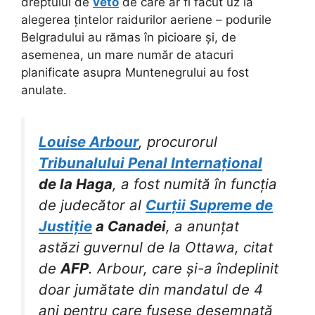
dreptului de
veto
de care ar fi făcut uz la
alegerea țintelor raidurilor aeriene – podurile
Belgradului au rămas în picioare și, de
asemenea, un mare număr de atacuri
planificate asupra Muntenegrului au fost
anulate.
Louise Arbour
, procurorul
Tribunalului Penal Internațional
de la Haga
, a fost numită în funcția
de judecător al
Curții Supreme de
Justiție
a Canadei
, a anunțat
astăzi guvernul de la Ottawa, citat
de
AFP
. Arbour, care și-a îndeplinit
doar jumătate din mandatul de 4
ani pentru care fusese desemnată