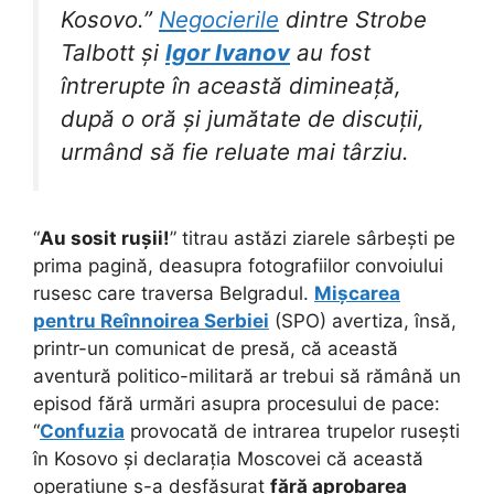
Kosovo.”
Negocierile
dintre Strobe
Talbott și
Igor Ivanov
au fost
întrerupte în această dimineață,
după o oră și jumătate de discuții,
urmând să fie reluate mai târziu.
“
Au sosit rușii!
” titrau astăzi ziarele sârbești pe
prima pagină, deasupra fotografiilor convoiului
rusesc care traversa Belgradul.
Mișcarea
pentru Reînnoirea Serbiei
(SPO) avertiza, însă,
printr-un comunicat de presă, că această
aventură politico-militară ar trebui să rămână un
episod fără urmări asupra procesului de pace:
“
Confuzia
provocată de intrarea trupelor rusești
în Kosovo și declarația Moscovei că această
operațiune s-a desfășurat
fără aprobarea