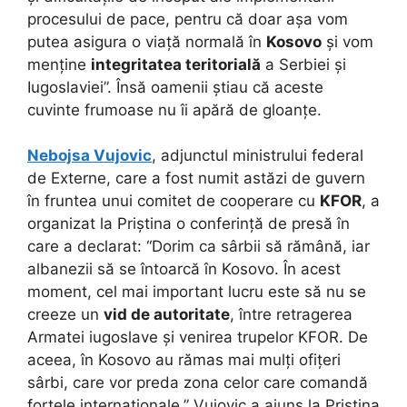
procesului de pace, pentru că doar așa vom
putea asigura o viață normală în
Kosovo
și vom
menține
integritatea teritorială
a Serbiei și
Iugoslaviei”. Însă oamenii știau că aceste
cuvinte frumoase nu îi apără de gloanțe.
Nebojsa Vujovic
, adjunctul ministrului federal
de Externe, care a fost numit astăzi de guvern
în fruntea unui comitet de cooperare cu
KFOR
, a
organizat la Priștina o conferință de presă în
care a declarat: “Dorim ca sârbii să rămână, iar
albanezii să se întoarcă în Kosovo. În acest
moment, cel mai important lucru este să nu se
creeze un
vid de autoritate
, între retragerea
Armatei iugoslave și venirea trupelor KFOR. De
aceea, în Kosovo au rămas mai mulți ofițeri
sârbi, care vor preda zona celor care comandă
forțele internaționale.” Vujovic a ajuns la Priștina