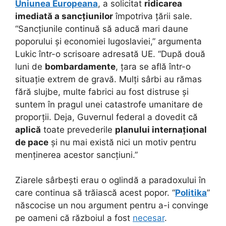
Uniunea Europeana
, a solicitat
ridicarea
imediată a sancțiunilor
împotriva țării sale.
“Sancțiunile continuă să aducă mari daune
poporului și economiei Iugoslaviei,” argumenta
Lukic într-o scrisoare adresată UE. “După două
luni de
bombardamente
, țara se află într-o
situație extrem de gravă. Mulți sârbi au rămas
fără slujbe, multe fabrici au fost distruse și
suntem în pragul unei catastrofe umanitare de
proporții. Deja, Guvernul federal a dovedit că
aplică
toate prevederile
planului internațional
de pace
și nu mai există nici un motiv pentru
menținerea acestor sancțiuni.”
Ziarele sârbești erau o oglindă a paradoxului în
care continua să trăiască acest popor. “
Politika
”
născocise un nou argument pentru a-i convinge
pe oameni că războiul a fost
necesar
.