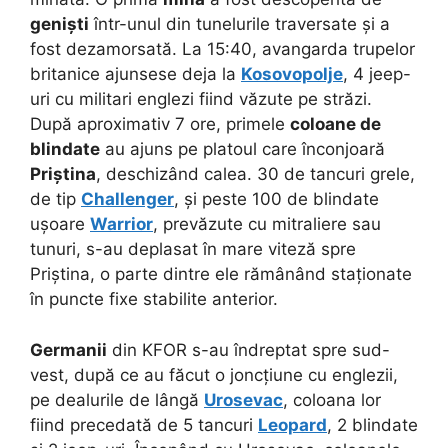
geniști
într-unul din tunelurile traversate și a
fost dezamorsată. La 15:40, avangarda trupelor
britanice ajunsese deja la
Kosovopolje
, 4 jeep-
uri cu militari englezi fiind văzute pe străzi.
După aproximativ 7 ore, primele
coloane de
blindate
au ajuns pe platoul care înconjoară
Priștina
, deschizând calea. 30 de tancuri grele,
de tip
Challenger
, și peste 100 de blindate
ușoare
Warrior
, prevăzute cu mitraliere sau
tunuri, s-au deplasat în mare viteză spre
Priștina, o parte dintre ele rămânând staționate
în puncte fixe stabilite anterior.
Germanii
din KFOR s-au îndreptat spre sud-
vest, după ce au făcut o joncțiune cu englezii,
pe dealurile de lângă
Urosevac
, coloana lor
fiind precedată de 5 tancuri
Leopard
, 2 blindate