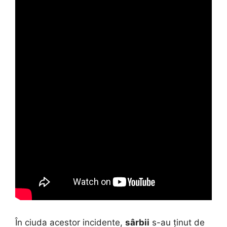
În ciuda acestor incidente,
sârbii
s-au ținut de