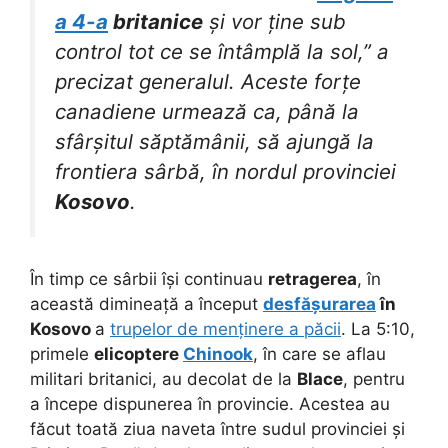
a 4-a
britanice
și vor ține sub
control tot ce se întâmplă la sol,” a
precizat generalul. Aceste forțe
canadiene urmează ca, până la
sfârșitul săptămânii, să ajungă la
frontiera sârbă, în nordul provinciei
Kosovo
.
În timp ce sârbii își continuau
retragerea
, în
această dimineață a început
desfășurarea
în
Kosovo
a
trupelor de menținere a păcii
. La 5:10,
primele
elicoptere
Chinook
, în care se aflau
militari britanici, au decolat de la
Blace
, pentru
a începe dispunerea în provincie. Acestea au
făcut toată ziua naveta între sudul provinciei și