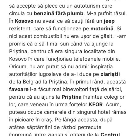
să accepte să plece cu un autoturism care
circula cu
benzină fără plumb
. M-a pufnit râsul.
În
Kosovo
nu aveai ce să cauți fără un
jeep
rezistent, care să funcționeze pe
motorină
. Și
nici acest combustibil nu era ușor de găsit. I-am
promis că o să-l mai sun când va ajunge la
Priștina, pentru că era singura localitate din
Kosovo în care funcționau telefoanele mobile.
Oricum, nu am putut să nu admir inspirația
autorităților iugoslave de a-i duce pe
ziariștii
de la Belgrad la Priștina. În primul rând, această
favoare
i-a făcut mai binevoitori față de sârbi,
pentru că au ajuns la
Priștina
înaintea colegilor
lor, care veneau în urma forțelor
KFOR
. Acum,
puteau ocupa camerele din singurul hotel rămas
în picioare în oraș. Pe lângă aceasta, după
atâtea săptămâni de război petrecute
împreună, între ziariști și ofițerii de la
Centrul