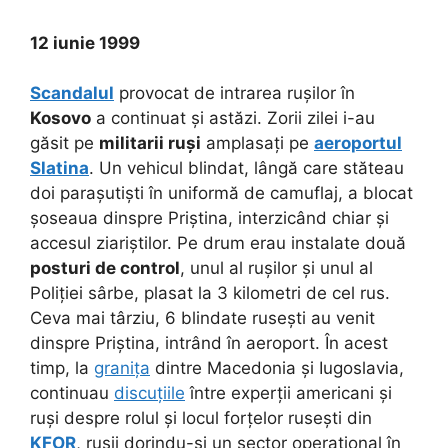
12 iunie 1999
Scandalul
provocat de intrarea rușilor în
Kosovo
a continuat și astăzi. Zorii zilei i-au
găsit pe
militarii ruși
amplasați pe
aeroportul
Slatina
. Un vehicul blindat, lângă care stăteau
doi parașutiști în uniformă de camuflaj, a blocat
șoseaua dinspre Priștina, interzicând chiar și
accesul ziariștilor. Pe drum erau instalate două
posturi de control
, unul al rușilor și unul al
Poliției sârbe, plasat la 3 kilometri de cel rus.
Ceva mai târziu, 6 blindate rusești au venit
dinspre Priștina, intrând în aeroport. În acest
timp, la
granița
dintre Macedonia și Iugoslavia,
continuau
discuțiile
între experții americani și
ruși despre rolul și locul forțelor rusești din
KFOR
, rușii dorindu-și un sector operațional în