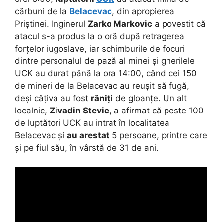
cărbuni de la
Belacevac
, din apropierea
Priștinei. Inginerul
Zarko Markovic
a povestit că
atacul s-a produs la o oră după retragerea
forțelor iugoslave, iar schimburile de focuri
dintre personalul de pază al minei și gherilele
UCK au durat până la ora 14:00, când cei 150
de mineri de la Belacevac au reușit să fugă,
deși câțiva au fost
răniți
de gloanțe. Un alt
localnic,
Zivadin Stevic
, a afirmat că peste 100
de luptători UCK au intrat în localitatea
Belacevac și
au arestat
5 persoane, printre care
și pe fiul său, în vârstă de 31 de ani.