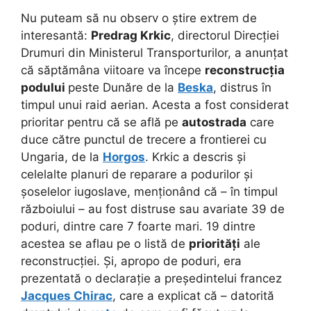
Nu puteam să nu observ o știre extrem de
interesantă:
Predrag Krkic
, directorul Direcției
Drumuri din Ministerul Transporturilor, a anunțat
că săptămâna viitoare va începe
reconstrucția
podului
peste Dunăre de la
Beska
, distrus în
timpul unui raid aerian. Acesta a fost considerat
prioritar pentru că se află pe
autostrada
care
duce către punctul de trecere a frontierei cu
Ungaria, de la
Horgos
. Krkic a descris și
celelalte planuri de reparare a podurilor și
șoselelor iugoslave, menționând că – în timpul
războiului – au fost distruse sau avariate 39 de
poduri, dintre care 7 foarte mari. 19 dintre
acestea se aflau pe o listă de
priorități
ale
reconstrucției. Și, apropo de poduri, era
prezentată o declarație a președintelui francez
Jacques Chirac
, care a explicat că – datorită