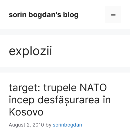
Skip
to
sorin bogdan's blog
Menu
content
explozii
target: trupele NATO
încep desfășurarea în
Kosovo
August 2, 2010
by
sorinbogdan