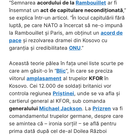
“Semnarea
acordului de la
Rambouillet
ar fi
însemnat un
act de capitulare necondiționată
,”
se explica într-un articol. “În locul capitulării fără
luptă, pe care NATO a încercat să ne-o impună
la Rambouillet și Paris, am obținut un
acord de
pace
și rezolvarea dramei din Kosovo cu
garanția și credibilitatea
ONU
.”
Această teorie pălea în fața unei liste scurte pe
care am găsit-o în “
Blic
“, în care se preciza
viitorul
amplasament
al trupelor
KFOR
în
Kosovo. Cei 12.000 de soldați britanici vor
controla regiunea
Priștinei
, unde se va afla și
cartierul general al KFOR, sub comanda
generalului
Michael Jackson
. La
Prizren
va fi
comandamentul trupelor germane, despre care
se amintea că – ironia sorții! – se află pentru
prima dată după cel de-al Doilea Război