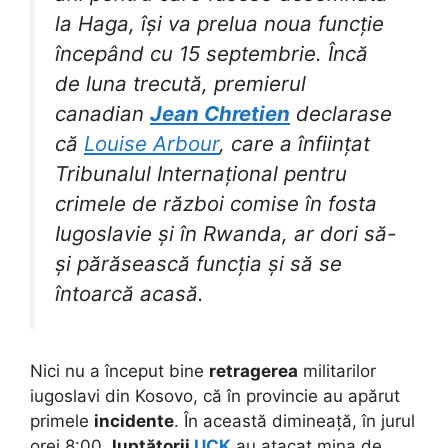
la Haga, își va prelua noua funcție
începând cu 15 septembrie. Încă
de luna trecută, premierul
canadian
Jean Chretien
declarase
că
Louise Arbour
, care a înființat
Tribunalul Internațional pentru
crimele de război comise în fosta
Iugoslavie și în Rwanda, ar dori să-
și părăsească funcția și să se
întoarcă acasă.
Nici nu a început bine
retragerea
militarilor
iugoslavi din Kosovo, că în provincie au apărut
primele
incidente
. În această dimineață, în jurul
orei 8:00,
luptătorii
UCK
au atacat mina de