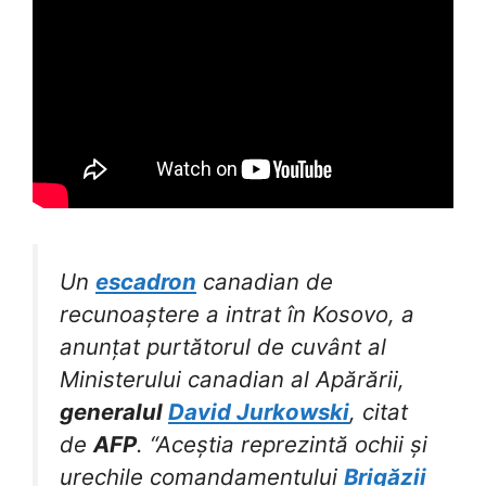
Un
escadron
canadian de
recunoaștere a intrat în Kosovo, a
anunțat purtătorul de cuvânt al
Ministerului canadian al Apărării,
generalul
David Jurkowski
, citat
de
AFP
. “Aceștia reprezintă ochii și
urechile comandamentului
Brigăzii