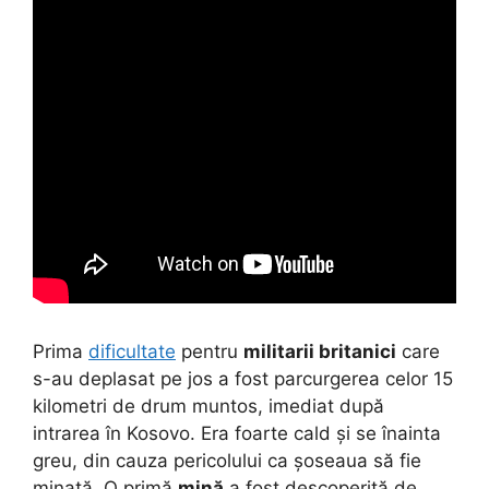
Prima
dificultate
pentru
militarii britanici
care
s-au deplasat pe jos a fost parcurgerea celor 15
kilometri de drum muntos, imediat după
intrarea în Kosovo. Era foarte cald și se înainta
greu, din cauza pericolului ca șoseaua să fie
minată. O primă
mină
a fost descoperită de