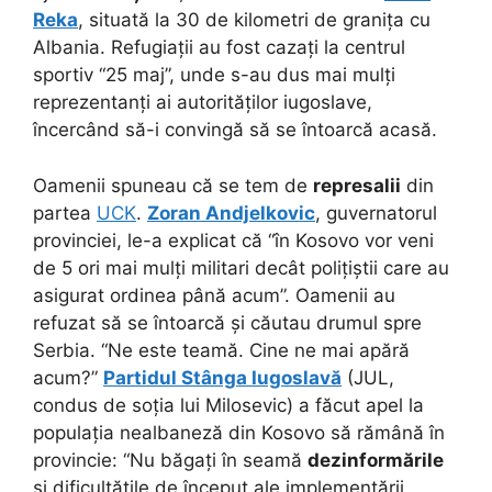
Reka
, situată la 30 de kilometri de granița cu
Albania. Refugiații au fost cazați la centrul
sportiv “25 maj”, unde s-au dus mai mulți
reprezentanți ai autorităților iugoslave,
încercând să-i convingă să se întoarcă acasă.
Oamenii spuneau că se tem de
represalii
din
partea
UCK
.
Zoran Andjelkovic
, guvernatorul
provinciei, le-a explicat că “în Kosovo vor veni
de 5 ori mai mulți militari decât polițiștii care au
asigurat ordinea până acum”. Oamenii au
refuzat să se întoarcă și căutau drumul spre
Serbia. “Ne este teamă. Cine ne mai apără
acum?”
Partidul Stânga Iugoslavă
(JUL,
condus de soția lui Milosevic) a făcut apel la
populația nealbaneză din Kosovo să rămână în
provincie: “Nu băgați în seamă
dezinformările
și dificultățile de început ale implementării