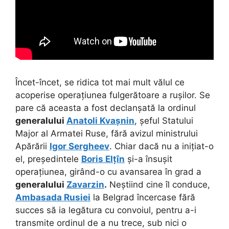
Încet-încet, se ridica tot mai mult vălul ce
acoperise operațiunea fulgerătoare a rușilor. Se
pare că aceasta a fost declanșată la ordinul
generalului
Anatoli Kvașnin
, șeful Statului
Major al Armatei Ruse, fără avizul ministrului
Apărării
Igor Sergheev
. Chiar dacă nu a inițiat-o
el, președintele
Boris Elțîn
și-a însușit
operațiunea, girând-o cu avansarea în grad a
generalului
Zavarzin
.
Neștiind cine îl conduce,
Ambasada Rusiei
la Belgrad încercase fără
succes să ia legătura cu convoiul, pentru a-i
transmite ordinul de a nu trece, sub nici o