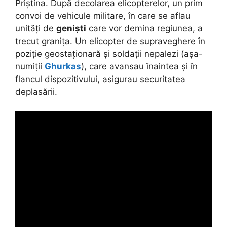
Priștina. După decolarea elicopterelor, un prim
convoi de vehicule militare, în care se aflau
unități de
geniști
care vor demina regiunea, a
trecut granița. Un elicopter de supraveghere în
poziție geostaționară și soldații nepalezi (așa-
numiții
Ghurkas
), care avansau înaintea și în
flancul dispozitivului, asigurau securitatea
deplasării.