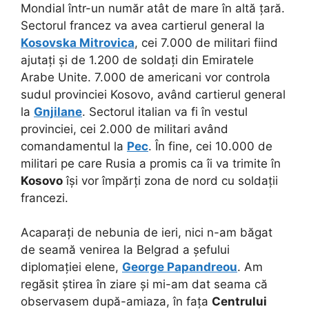
Mondial într-un număr atât de mare în altă țară.
Sectorul francez va avea cartierul general la
Kosovska Mitrovica
, cei 7.000 de militari fiind
ajutați și de 1.200 de soldați din Emiratele
Arabe Unite. 7.000 de americani vor controla
sudul provinciei Kosovo, având cartierul general
la
Gnjilane
. Sectorul italian va fi în vestul
provinciei, cei 2.000 de militari având
comandamentul la
Pec
. În fine, cei 10.000 de
militari pe care Rusia a promis ca îi va trimite în
Kosovo
își vor împărți zona de nord cu soldații
francezi.
Acaparați de nebunia de ieri, nici n-am băgat
de seamă venirea la Belgrad a șefului
diplomației elene,
George Papandreou
. Am
regăsit știrea în ziare și mi-am dat seama că
observasem după-amiaza, în fața
Centrului