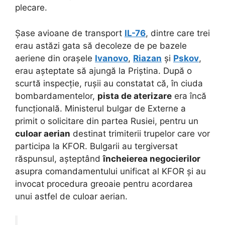
plecare.
Șase avioane de transport
IL-76
, dintre care trei
erau astăzi gata să decoleze de pe bazele
aeriene din orașele
Ivanovo
,
Riazan
și
Pskov
,
erau așteptate să ajungă la Priștina.
După o
scurtă inspecție, rușii au constatat că, în ciuda
bombardamentelor,
pista de aterizare
era încă
funcțională. Ministerul bulgar de Externe a
primit o solicitare din partea Rusiei, pentru un
culoar aerian
destinat trimiterii trupelor care vor
participa la KFOR. Bulgarii au tergiversat
răspunsul, așteptând
încheierea negocierilor
asupra comandamentului unificat al KFOR și au
invocat procedura greoaie pentru acordarea
unui astfel de culoar aerian.