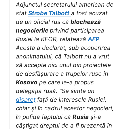
Adjunctul secretarului american de
stat
Strobe Talbott
a fost acuzat
de un oficial rus că
blochează
negocierile
privind participarea
Rusiei la KFOR, relatează
AFP
.
Acesta a declarat, sub acoperirea
anonimatului, că Talbott nu a vrut
să accepte nici unul din proiectele
de desfășurare a trupelor ruse în
Kosovo
pe care le-a propus
delegația rusă. “Se simte un
dispreț
față de interesele Rusiei,
chiar și în cadrul acestor negocieri,
în pofida faptului că
Rusia
și-a
câștigat dreptul de a fi prezentă în