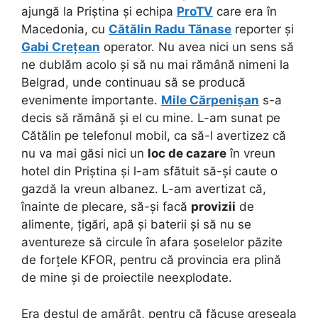
ajungă la Priștina și echipa
ProTV
care era în
Macedonia, cu
Cătălin Radu Tănase
reporter și
Gabi Crețean
operator. Nu avea nici un sens să
ne dublăm acolo și să nu mai rămână nimeni la
Belgrad, unde continuau să se producă
evenimente importante.
Mile Cărpenișan
s-a
decis să rămână și el cu mine. L-am sunat pe
Cătălin pe telefonul mobil, ca să-l avertizez că
nu va mai găsi nici un
loc de cazare
în vreun
hotel din Priștina și l-am sfătuit să-și caute o
gazdă la vreun albanez. L-am avertizat că,
înainte de plecare, să-și facă
provizii
de
alimente, țigări, apă și baterii și să nu se
aventureze să circule în afara șoselelor păzite
de forțele KFOR, pentru că provincia era plină
de mine și de proiectile neexplodate.
Era destul de amărât, pentru că făcuse greșeala