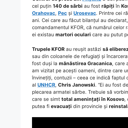
cel puțin
140 de sârbi
au fost
răpiți
în
Ko
Orahovac
,
Pec
și
Urosevac
. Printre cei r
ani. Cei care au făcut bilanțul au declarat
comandamentul KFOR, că numărul celor răp
ei existau
martori oculari
care au putut po
Trupele KFOR
au reușit astăzi
să elibere
sau din coloanele de refugiați și încarcer
fost duși la
mănăstirea Gracanica
, care
am vizitat pe acești oameni, dintre care u
învinețiți, contuzii – ceea ce indică faptul
al
UNHCR
,
Chris Janowski
. “Ei au fost 
plecarea armatei sârbe. Trebuie să vorbi
care se simt
total amenințați în Kosovo
,
putea fi
evacuați
din provincie și
reinstal