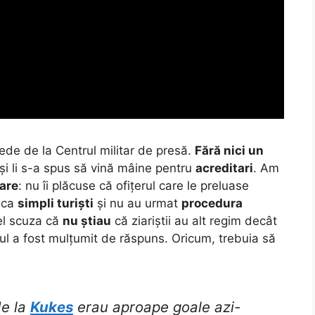
epede de la Centrul militar de presă.
Fără nici un
și li s-a spus să vină mâine pentru
acreditari
.
Am
rare
: nu îi plăcuse că ofițerul care le preluase
ă ca
simpli turiști
și nu au urmat
procedura
 el scuza că
nu știau
că ziariștii au alt regim decât
rbul a fost mulțumit de răspuns. Oricum, trebuia să
de la
Kukes
erau aproape goale azi-