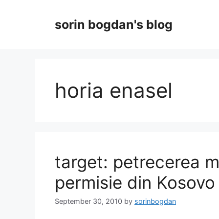
Skip
to
sorin bogdan's blog
content
horia enasel
target: petrecerea mil
permisie din Kosovo
September 30, 2010
by
sorinbogdan