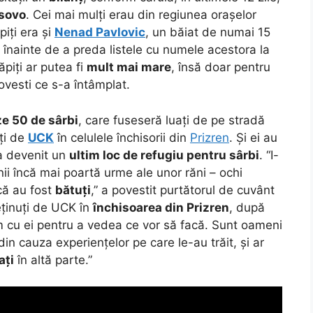
sovo
. Cei mai mulți erau din regiunea orașelor
ăpiți era și
Nenad Pavlovic
, un băiat de numai 15
, înainte de a preda listele cu numele acestora la
iți ar putea fi
mult mai mare
, însă doar pentru
vesti ce s-a întâmplat.
ze 50 de sârbi
, care fuseseră luați de pe stradă
ați de
UCK
în celulele închisorii din
Prizren
. Și ei au
 a devenit un
ultim loc de refugiu pentru sârbi
. “I-
nii încă mai poartă urme ale unor răni – ochi
 că au fost
bătuți
,” a povestit purtătorul de cuvânt
deținuți de UCK în
închisoarea din Prizren
, după
m cu ei pentru a vedea ce vor să facă. Sunt oameni
 din cauza experiențelor pe care le-au trăit, și ar
ați
în altă parte.”