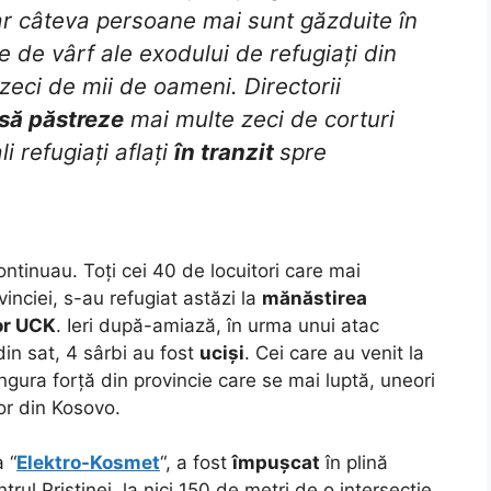
ar câteva persoane mai sunt găzduite în
 de vârf ale exodului de refugiați din
eci de mii de oameni. Directorii
să păstreze
mai multe zeci de corturi
i refugiați aflați
în tranzit
spre
ntinuau. Toți cei 40 de locuitori care mai
ovinciei, s-au refugiat astăzi la
mănăstirea
lor UCK
. Ieri după-amiază, în urma unui atac
din sat, 4 sârbi au fost
uciși
. Cei care au venit la
gura forță din provincie care se mai luptă, uneori
or din Kosovo.
a “
Elektro-Kosmet
“, a fost
împușcat
în plină
rul Priștinei, la nici 150 de metri de o intersecție