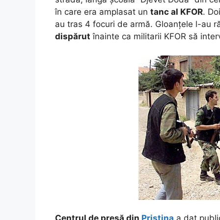
în care era amplasat un
tanc al KFOR
. Do
au tras 4 focuri de armă. Gloanțele l-au ră
dispărut
înainte ca militarii KFOR să inter
Centrul de presă din
Priștina
a dat public