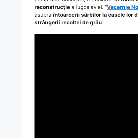
reconstrucție
a Iugoslaviei. “
Vecernje No
asupra
întoarcerii sârbilor la casele lor
strângerii recoltei de grâu
.