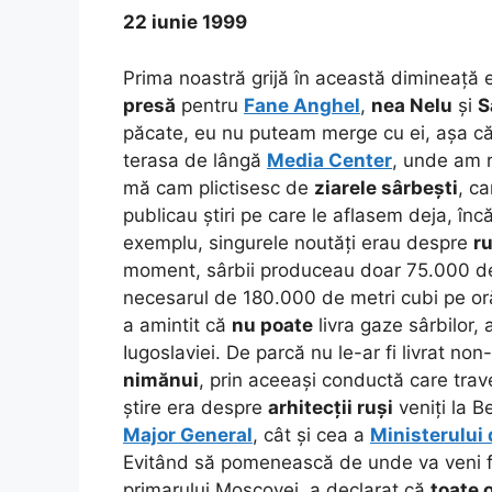
22 iunie 1999
Prima noastră grijă în această dimineață
presă
pentru
Fane Anghel
,
nea Nelu
și
S
păcate, eu nu puteam merge cu ei, așa c
terasa de lângă
Media Center
, unde am r
mă cam plictisesc de
ziarele sârbești
, c
publicau știri pe care le aflasem deja, încă
exemplu, singurele noutăți erau despre
ru
moment, sârbii produceau doar 75.000 de
necesarul de 180.000 de metri cubi pe or
a amintit că
nu poate
livra gaze sârbilor,
Iugoslaviei. De parcă nu le-ar fi livrat non
nimănui
, prin aceeași conductă care trav
știre era despre
arhitecții ruși
veniți la B
Major General
, cât și cea a
Ministerului 
Evitând să pomenească de unde va veni 
primarului Moscovei, a declarat că
toate 