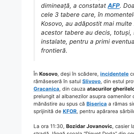
dimineață, a constatat
AFP
. Do
cele 3 tabere care, în momentele
Kosovo, au adăpostit mai multe z
acestor tabere au decis, totuși,
instalate, pentru a primi eventual
frontieră.
În
Kosovo
, deși în scădere,
incidentele
co
rămăseseră în satul
Slivovo
, din estul pr
Gracanica
, din cauza
atacurilor gherile
prelungit al albanezilor asupra oamenilor 
mănăstire au spus că
Biserica
a rămas sin
sprijinită de
KFOR
, pentru apărarea sârbil
La ora 11:30,
Bozidar Jovanovic
, casier l
stradă, lângă școala “Djevet Doda” din cent