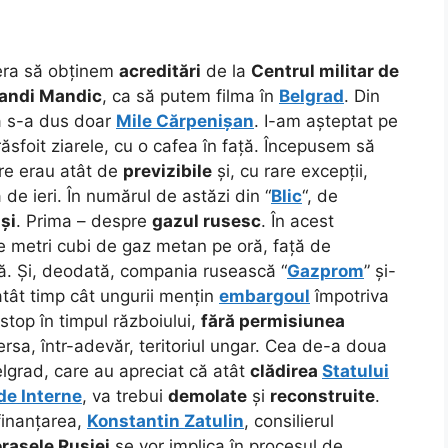
 era să obținem
acreditări
de la
Centrul militar de
andi Mandic
, ca să putem filma în
Belgrad
. Din
ă s-a dus doar
Mile Cărpenișan
. I-am așteptat pe
ăsfoit ziarele, cu o cafea în față. Începusem să
are erau atât de
previzibile
și, cu rare excepții,
 de ieri. În numărul de astăzi din “
Blic
“, de
și
. Prima – despre
gazul rusesc
. În acest
 metri cubi de gaz metan pe oră, față de
ă. Și, deodată, compania rusească “
Gazprom
” și-
 atât timp cât ungurii mențin
embargoul
împotriva
-stop în timpul războiului,
fără permisiunea
ersa, într-adevăr, teritoriul ungar. Cea de-a doua
elgrad, care au apreciat că atât
clădirea
Statului
de Interne
, va trebui
demolate
și
reconstruite
.
finanțarea,
Konstantin Zatulin
, consilierul
orașele Rusiei
se vor implica în procesul de