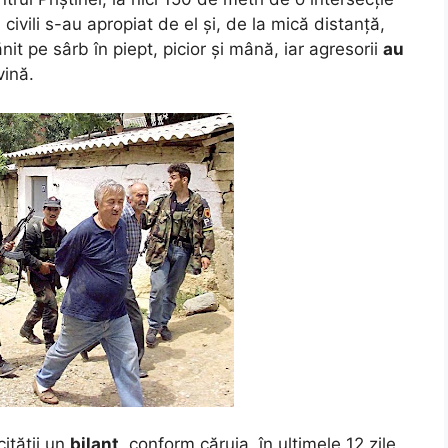
i civili s-au apropiat de el și, de la mică distanță,
nit pe sârb în piept, picior și mână, iar agresorii
au
vină.
ității un
bilanț
, conform căruia, în ultimele 12 zile,