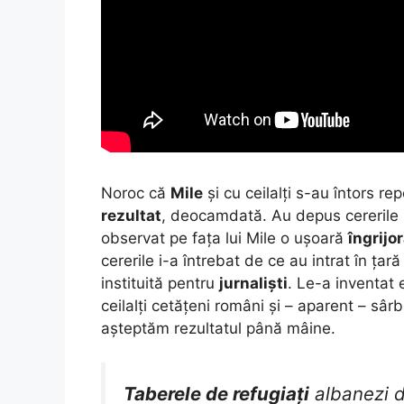
Noroc că
Mile
și cu ceilalți s-au întors r
rezultat
, deocamdată. Au depus cererile 
observat pe fața lui Mile o ușoară
îngrijo
cererile i-a întrebat de ce au intrat în țar
instituită pentru
jurnaliști
. Le-a inventat
ceilalți cetățeni români și – aparent – sâ
așteptăm rezultatul până mâine.
Taberele de refugiați
albanezi 