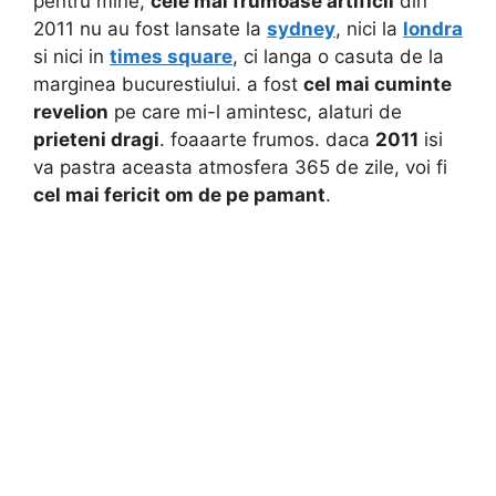
pentru mine,
cele mai frumoase artificii
din
2011 nu au fost lansate la
sydney
, nici la
londra
si nici in
times square
, ci langa o casuta de la
marginea bucurestiului. a fost
cel mai cuminte
revelion
pe care mi-l amintesc, alaturi de
prieteni dragi
. foaaarte frumos. daca
2011
isi
va pastra aceasta atmosfera 365 de zile, voi fi
cel mai fericit om de pe pamant
.