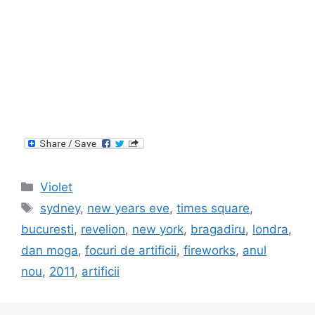
Categories
Violet
Tags
sydney
,
new years eve
,
times square
,
bucuresti
,
revelion
,
new york
,
bragadiru
,
londra
,
dan moga
,
focuri de artificii
,
fireworks
,
anul
nou
,
2011
,
artificii