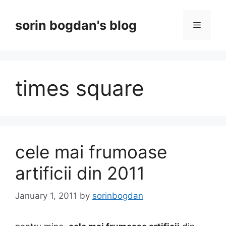
Skip
to
sorin bogdan's blog
Menu
content
times square
cele mai frumoase
artificii din 2011
January 1, 2011
by
sorinbogdan