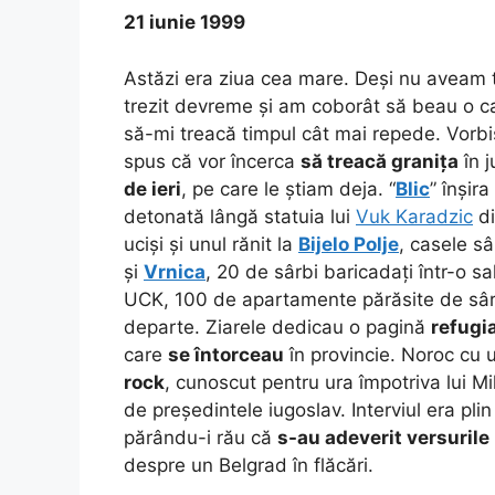
21 iunie 1999
Astăzi era ziua cea mare. Deși nu aveam
trezit devreme și am coborât să beau o ca
să-mi treacă timpul cât mai repede. Vorb
spus că vor încerca
să treacă granița
în j
de ieri
, pe care le știam deja. “
Blic
” înșir
detonată lângă statuia lui
Vuk Karadzic
di
uciși și unul rănit la
Bijelo Polje
, casele sâ
și
Vrnica
, 20 de sârbi baricadați într-o s
UCK, 100 de apartamente părăsite de sâr
departe. Ziarele dedicau o pagină
refugia
care
se întorceau
în provincie. Noroc cu 
rock
, cunoscut pentru ura împotriva lui Mi
de președintele iugoslav. Interviul era pli
părându-i rău că
s-au adeverit versurile
despre un Belgrad în flăcări.