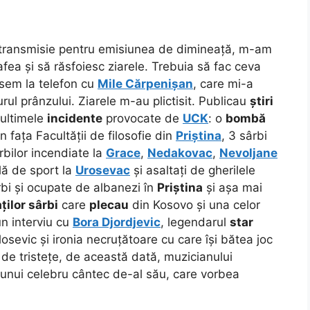
 transmisie pentru emisiunea de dimineață, m-am
fea și să răsfoiesc ziarele. Trebuia să fac ceva
isem la telefon cu
Mile Cărpenișan
, care mi-a
urul prânzului. Ziarele m-au plictisit. Publicau
știri
a ultimele
incidente
provocate de
UCK
: o
bombă
n fața Facultății de filosofie din
Priștina
, 3 sârbi
rbilor incendiate la
Grace
,
Nedakovac
,
Nevoljane
ală de sport la
Urosevac
și asaltați de gherilele
bi și ocupate de albanezi în
Priștina
și așa mai
ților sârbi
care
plecau
din Kosovo și una celor
un interviu cu
Bora Djordjevic
, legendarul
star
losevic și ironia necruțătoare cu care își bătea joc
n de tristețe, de această dată, muzicianului
unui celebru cântec de-al său, care vorbea