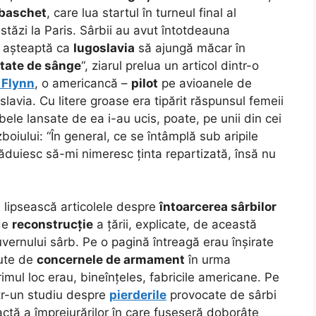
 baschet
, care lua startul în turneul final al
stăzi la Paris. Sârbii au avut întotdeauna
e așteaptă ca
Iugoslavia
să ajungă măcar în
tate de sânge
“, ziarul prelua un articol dintr-o
 Flynn
, o americancă –
pilot
pe avioanele de
avia. Cu litere groase era tipărit răspunsul femeii
le lansate de ea i-au ucis, poate, pe unii din cei
boiului: “În general, ce se întâmplă sub aripile
ăduiesc să-mi nimeresc ținta repartizată, însă nu
 lipsească articolele despre
întoarcerea sârbilor
 de
reconstrucție
a țării, explicate, de această
uvernului sârb. Pe o pagină întreagă erau înșirate
ute de
concernele de armament
în urma
mul loc erau, bineînțeles, fabricile americane. Pe
ntr-un studiu despre
pierderile
provocate de sârbi
xactă a împrejurărilor în care fuseseră doborâte