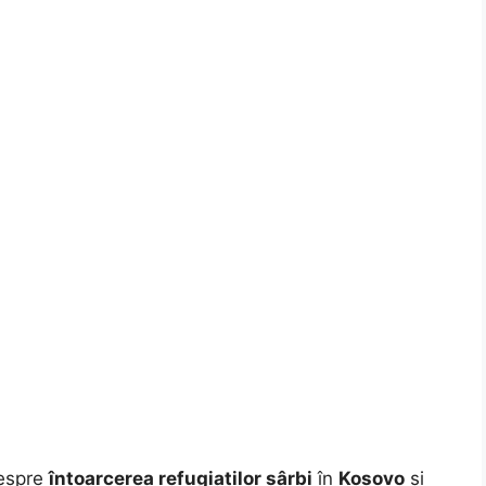
despre
întoarcerea refugiaților sârbi
în
Kosovo
și