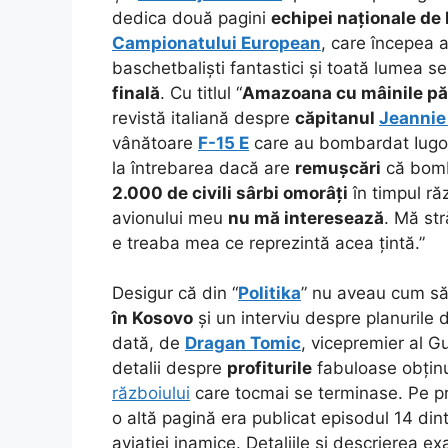
dedica două pagini
echipei naționale de
Campionatului European
, care începea a
baschetbaliști fantastici și toată lumea s
finală
.
Cu titlul “
Amazoana cu mâinile pă
revistă italiană despre
căpitanul
Jeannie
vânătoare
F-15 E
care au bombardat Iugosl
la întrebarea dacă are
remușcări
că bombe
2.000 de civili sârbi omorâți
în timpul răz
avionului meu
nu mă interesează
. Mă str
e treaba mea ce reprezintă acea țintă.”
Desigur că din “
Politika
” nu aveau cum să
în Kosovo
și un interviu despre planurile
dată, de
Dragan Tomic
, vicepremier al G
detalii despre
profiturile
fabuloase obțin
războiului
care tocmai se terminase. Pe pri
o altă pagină era publicat episodul 14 di
aviației inamice. Detaliile și descrierea e