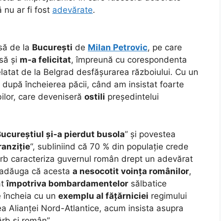
 nu ar fi fost
adevărate
.
să de la
București
de
Milan Petrovic
, pe care
să și
m-a felicitat
, împreună cu corespondenta
relatat de la Belgrad desfășurarea războiului. Cu un
 după încheierea păcii, când am insistat foarte
bilor, care deveniseră
ostili
președintelui
ucureștiul și-a pierdut busola
” și povestea
ranziție
“, subliniind că 70 % din populație crede
sârb caracteriza guvernul român drept un adevărat
 adăuga că acesta
a nesocotit voința românilor
,
at
împotriva bombardamentelor
sălbatice
e încheia cu un
exemplu al fățărniciei
regimului
ea Alianței Nord-Atlantice, acum insista asupra
rb și român”.