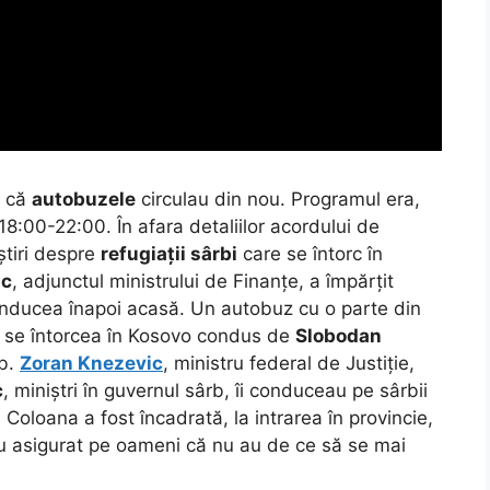
d că
autobuzele
circulau din nou. Programul era,
18:00-22:00. În afara detaliilor acordului de
știri despre
refugiații sârbi
care se întorc în
ic
, adjunctul ministrului de Finanțe, a împărțit
onducea înapoi acasă. Un autobuz cu o parte din
se întorcea în Kosovo condus de
Slobodan
rb.
Zoran Knezevic
, ministru federal de Justiție,
c
, miniștri în guvernul sârb, îi conduceau pe sârbii
. Coloana a fost încadrată, la intrarea în provincie,
au asigurat pe oameni că nu au de ce să se mai