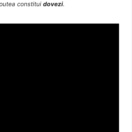
putea constitui
dovezi
.