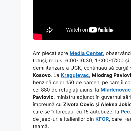
Am plecat spre
Media Center
, observân
totuși, redus: 6:00-10:30, 13:00-17:00 și 
demilitarizare a UCK, continuau să curgă 
Kosovo
. La
Kragujevac
,
Miodrag Pavlov
benzină celor 150 de oameni pe care îi c
cei 880 de refugiați ajunși la
Mladenovac
Pavlovic
, ministru adjunct în guvernul sâ
împreună cu
Zivota Covic
și
Aleksa Joki
care se întorceau, cu 15 autobuze, la
Pec
de jeep-urile italienilor din
KFOR
, care i-
teamă.