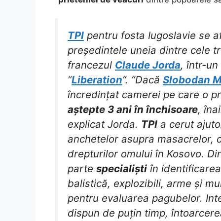
TPI
pentru fosta Iugoslavie se a
președintele uneia dintre cele tr
francezul
Claude Jorda
, într-un
“
Liberation
“. “Dacă
Slobodan M
încredințat camerei pe care o pr
aștepte 3 ani în închisoare
, îna
explicat Jorda.
TPI
a cerut ajut
anchetelor asupra masacrelor, di
drepturilor omului în Kosovo. Di
parte
specialiști
în identificarea
balistică, explozibili, arme și mun
pentru evaluarea pagubelor. Inte
dispun de puțin timp, întoarcere