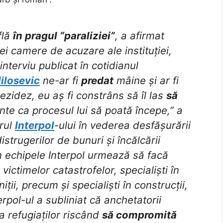
flă
în pragul “paraliziei”
, a afirmat
ei camere de acuzare ale instituției,
 interviu publicat în cotidianul
ilosevic
ne-ar fi
predat
mâine și ar fi
ezidez, eu aș fi constrâns să îl las
să
inte ca procesul lui să poată începe,” a
orul
Interpol
-ului în vederea desfășurării
strugerilor de bunuri și încălcării
n echipele Interpol urmează să facă
 victimelor catastrofelor, specialiști în
iții, precum și specialiști în construcții,
rpol-ul a subliniat că anchetatorii
a refugiaților riscând
să compromită