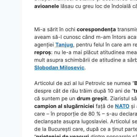
avioanele
lăsau cu greu loc de îndoială că
Mi-a sărit în ochi
corespondența
transmi
aveam să-l cunosc când m-am întors aca
agenției
Tanjug
, pentru felul în care am 
reproș
: nu le-a mai plăcut atitudinea mea
mult asupra schimbării de atitudine a sâr
Slobodan Milosevic
.
Articolul de azi al lui Petrovic se numea “
B
despre cât de rău trăim după 10 ani de “
t
că suntem pe un
drum greșit
. Ziaristul 
campion al slugărniciei
față de
NATO
și
care – în proporție de 80 % – s-au declar
declanșate asupra Iugoslaviei. Articolul s
de la București care, după ce a ținut part
“
prieteniei de veacuri
dintre popoarele sâ