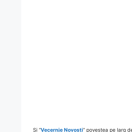
Și “
Vecernje Novosti
” povestea pe larg 