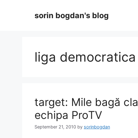
Skip
to
sorin bogdan's blog
content
liga democratica
target: Mile bagă cla
echipa ProTV
September 21, 2010
by
sorinbogdan