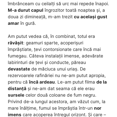
îmbrânceam cu ceilalți să urc mai repede înapoi.
M-a durut capul
îngrozitor toată noaptea și, a
doua zi dimineață, m-am trezit
cu același gust
amar
în gură.
Am putut vedea că, în combinat, totul era
răvășit
: geamuri sparte, acoperișuri
împrăștiate, țevi contorsionate care încă mai
fumegau. Câteva instalații imense, adevărate
labirinturi de țevi și conducte, păreau
devastate
de măciuca unui uriaș. De
rezervoarele rafinăriei nu ne-am putut apropia,
pentru că
încă ardeau
. Le-am putut filma
de la
distanță
și ne-am dat seama că ele erau
sursele
celor două coloane de fum negru.
Privind de-a lungul acestora, am văzut cum, la
mare înălțime, fumul se împrăștia într-un
nor
imens
care acoperea întregul orizont. Și care –