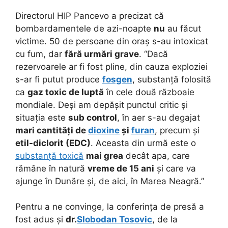
Directorul HIP Pancevo a precizat că
bombardamentele de azi-noapte
nu
au făcut
victime. 50 de persoane din oraș s-au intoxicat
cu fum, dar
fără urmări grave
. “Dacă
rezervoarele ar fi fost pline, din cauza exploziei
s-ar fi putut produce
fosgen
, substanță folosită
ca
gaz toxic de luptă
în cele două războaie
mondiale. Deși am depășit punctul critic și
situația este
sub control
, în aer s-au degajat
mari cantități de
dioxine
și
furan
, precum și
etil-diclorit (EDC)
. Aceasta din urmă este o
substanță toxică
mai grea
decât apa, care
rămâne în natură
vreme de 15 ani
și care va
ajunge în Dunăre și, de aici, în Marea Neagră.”
Pentru a ne convinge, la conferința de presă a
fost adus și
dr.
Slobodan Tosovic
, de la