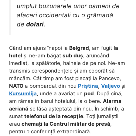
umplut buzunarele unor oameni de
afaceri occidentali cu o grămadă
de
dolari
.
Când am ajuns înapoi la
Belgrad
, am fugit
la
hotel
și ne-am băgat
sub duș
, aruncând
imediat, la spălătorie, hainele de pe noi. Ne-am
transmis corespondențele și am coborât să
mâncăm. Cât timp am fost plecați la Pancevo,
NATO
a bombardat din nou
Priștina
,
Valjevo
și
Kursumlija
, unde a avariat un
pod
. După cină,
am rămas în barul hotelului, la o bere.
Alarma
aeriană
se lăsa așteptată din nou. În schimb, a
sunat
telefonul de la recepție
. Toți jurnaliștii
erau
chemați la Centrul militar de presă
,
pentru o conferință extraordinară.