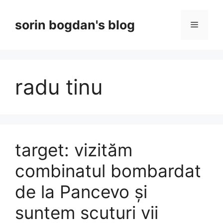
Skip
to
sorin bogdan's blog
Menu
content
radu tinu
target: vizităm
combinatul bombardat
de la Pancevo și
suntem scuturi vii