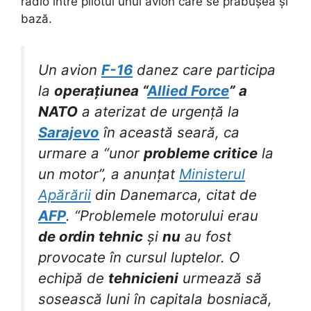
radio între pilotul unui avion care se prăbușea și
bază.
Un avion
F-16
danez care participa
la
operațiunea “
Allied Force
” a
NATO
a aterizat de urgență la
Sarajevo
în această seară, ca
urmare a “unor
probleme critice
la
un motor”, a anunțat
Ministerul
Apărării
din Danemarca, citat de
AFP
. “Problemele motorului erau
de ordin tehnic
și
nu
au fost
provocate în cursul luptelor. O
echipă de
tehnicieni
urmează să
sosească luni în capitala bosniacă,