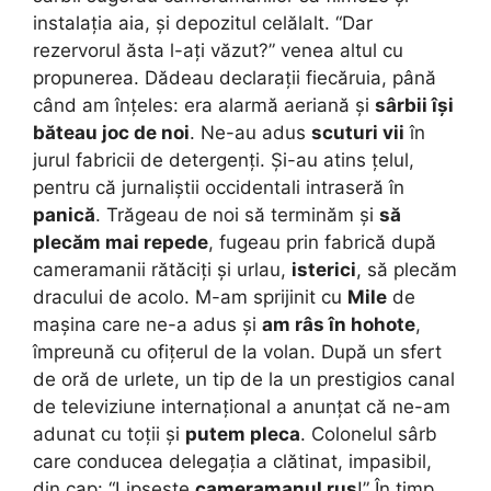
instalația aia, și depozitul celălalt. “Dar
rezervorul ăsta l-ați văzut?” venea altul cu
propunerea. Dădeau declarații fiecăruia, până
când am înțeles: era alarmă aeriană și
sârbii își
băteau joc de noi
. Ne-au adus
scuturi vii
în
jurul fabricii de detergenți. Și-au atins țelul,
pentru că jurnaliștii occidentali intraseră în
panică
. Trăgeau de noi să terminăm și
să
plecăm mai repede
, fugeau prin fabrică după
cameramanii rătăciți și urlau,
isterici
, să plecăm
dracului de acolo. M-am sprijinit cu
Mile
de
mașina care ne-a adus și
am râs în hohote
,
împreună cu ofițerul de la volan. După un sfert
de oră de urlete, un tip de la un prestigios canal
de televiziune internațional a anunțat că ne-am
adunat cu toții și
putem pleca
. Colonelul sârb
care conducea delegația a clătinat, impasibil,
din cap: “Lipsește
cameramanul rus
!” În timp