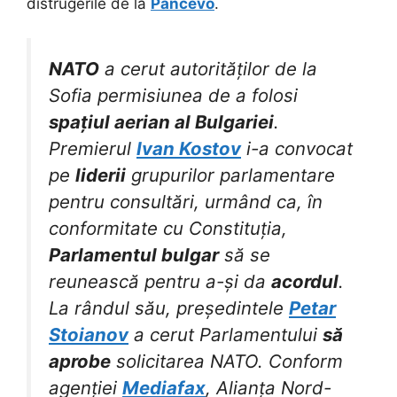
distrugerile de la
Pancevo
.
NATO
a cerut autorităților de la
Sofia permisiunea de a folosi
spațiul aerian al Bulgariei
.
Premierul
Ivan Kostov
i-a convocat
pe
liderii
grupurilor parlamentare
pentru consultări, urmând ca, în
conformitate cu Constituția,
Parlamentul bulgar
să se
reunească pentru a-și da
acordul
.
La rândul său, președintele
Petar
Stoianov
a cerut Parlamentului
să
aprobe
solicitarea NATO. Conform
agenției
Mediafax
, Alianța Nord-