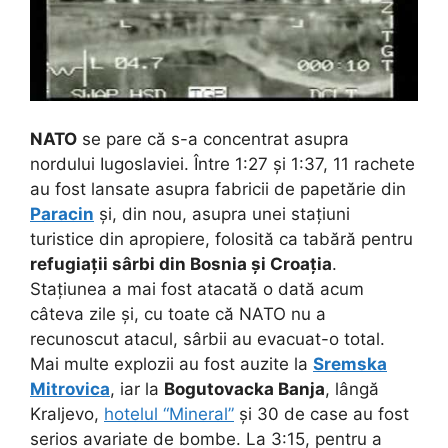
NATO
se pare că s-a concentrat asupra
nordului Iugoslaviei. Între 1:27 și 1:37, 11 rachete
au fost lansate asupra fabricii de papetărie din
Paracin
și, din nou, asupra unei stațiuni
turistice din apropiere, folosită ca tabără pentru
refugiații sârbi din Bosnia și Croația
.
Stațiunea a mai fost atacată o dată acum
câteva zile și, cu toate că NATO nu a
recunoscut atacul, sârbii au evacuat-o total.
Mai multe explozii au fost auzite la
Sremska
Mitrovica
, iar la
Bogutovacka Banja
, lângă
Kraljevo,
hotelul “Mineral”
și 30 de case au fost
serios avariate de bombe. La 3:15, pentru a