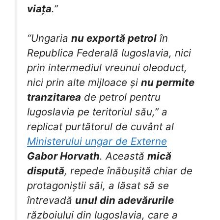
viața
.”
“Ungaria
nu exportă petrol
în
Republica Federală Iugoslavia, nici
prin intermediul vreunui oleoduct,
nici prin alte mijloace și
nu permite
tranzitarea
de petrol pentru
Iugoslavia pe teritoriul său,” a
replicat purtătorul de cuvânt al
Ministerului ungar de Externe
Gabor Horvath
. Această
mică
dispută
, repede înăbușită chiar de
protagoniștii săi, a lăsat să se
întrevadă
unul din adevărurile
războiului din Iugoslavia, care a