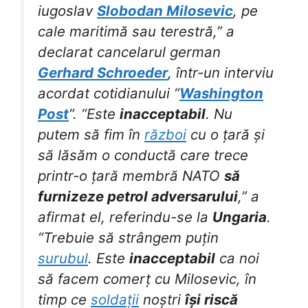
iugoslav
Slobodan Milosevic
, pe
cale maritimă sau terestră,” a
declarat cancelarul german
Gerhard Schroeder
, într-un interviu
acordat cotidianului “
Washington
Post
“. “Este
inacceptabil
. Nu
putem să fim în
război
cu o țară și
să lăsăm o conductă care trece
printr-o țară membră NATO
să
furnizeze petrol adversarului
,” a
afirmat el, referindu-se la
Ungaria
.
“Trebuie să strângem puțin
surubul
. Este
inacceptabil
ca noi
să facem comerț cu Milosevic, în
timp ce
soldații
noștri
își riscă