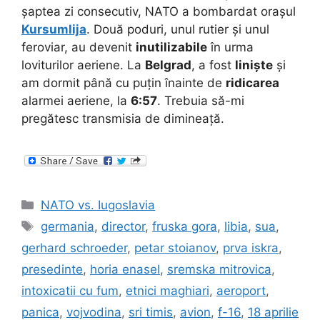
șaptea zi consecutiv, NATO a bombardat orașul
Kursumlija
. Două poduri, unul rutier și unul
feroviar, au devenit
inutilizabile
în urma
loviturilor aeriene. La
Belgrad
, a fost
liniște
și
am dormit până cu puțin înainte de
ridicarea
alarmei aeriene, la
6:57
. Trebuia să-mi
pregătesc transmisia de dimineață.
Categories
NATO vs. Iugoslavia
Tags
germania
,
director
,
fruska gora
,
libia
,
sua
,
gerhard schroeder
,
petar stoianov
,
prva iskra
,
presedinte
,
horia enasel
,
sremska mitrovica
,
intoxicatii cu fum
,
etnici maghiari
,
aeroport
,
panica
,
vojvodina
,
sri timis
,
avion
,
f-16
,
18 aprilie