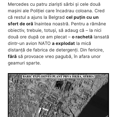
Mercedes cu patru ziariști sârbi și cele două
mașini ale Poliției care încadrau coloana. Cred
că restul a ajuns la Belgrad
cel puțin cu un
sfert de oră
înaintea noastră. Pentru a rămâne
obiectiv, trebuie, totuși, să adaug că – la nici
două ore după ce am plecat –
o rachetă
lansată
dintr-un avion NATO
a explodat
la mică
distanță de fabrica de detergenți. Din fericire,
fără
să provoace vreo pagubă, în afara unor
geamuri sparte.