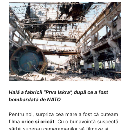
Hală a fabricii “Prva Iskra”, după ce a fost
bombardată de NATO
Pentru noi, surpriza cea mare a fost că puteam
filma
orice și oricât
. Cu o bunavoință suspectă,
sârbii sugerau cameramanilor să filmeze și