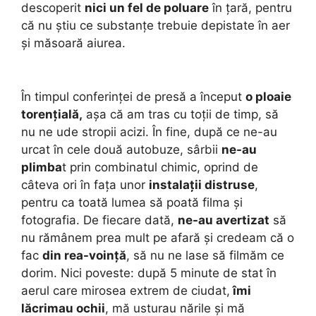
descoperit
nici un fel de poluare
în țară, pentru
că nu știu ce substanțe trebuie depistate în aer
și măsoară aiurea.
În timpul conferinței de presă a început
o ploaie
torențială,
așa că am tras cu toții de timp, să
nu ne ude stropii acizi. În fine, după ce ne-au
urcat în cele două autobuze, sârbii
ne-au
plimba
t prin combinatul chimic, oprind de
câteva ori în fața unor
instalații distruse
,
pentru ca toată lumea să poată filma și
fotografia. De fiecare dată,
ne-au avertizat
să
nu rămânem prea mult pe afară și credeam că o
fac
din rea-voință
, să nu ne lase să filmăm ce
dorim. Nici poveste: după 5 minute de stat în
aerul care mirosea extrem de ciudat,
îmi
lăcrimau ochii
, mă usturau nările și mă