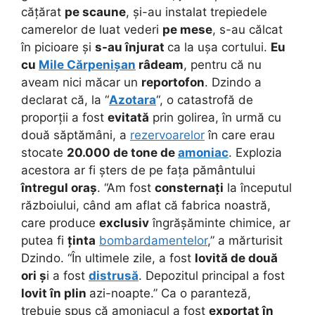
cățărat
pe scaune
, și-au instalat trepiedele
camerelor de luat vederi
pe mese
, s-au călcat
în picioare și
s-au înjurat
ca la ușa cortului.
Eu
cu
Mile Cărpenișan
râdeam
, pentru că nu
aveam nici măcar un
reportofon
. Dzindo a
declarat că, la “
Azotara
“, o catastrofă de
proporții a fost
evitată
prin golirea, în urmă cu
două săptămâni, a
rezervoarelor
în care erau
stocate
20.000 de tone de
amoniac
. Explozia
acestora ar fi șters de pe fața pământului
întregul oraș
. “Am fost
consternați
la începutul
războiului, când am aflat că fabrica noastră,
care produce
exclusiv
îngrășăminte chimice, ar
putea fi
ținta
bombardamentelor
,” a mărturisit
Dzindo. “În ultimele zile, a fost
lovită de două
ori ș
i a fost
distrusă
. Depozitul principal a fost
lovit în plin
azi-noapte.” Ca o paranteză,
trebuie spus că amoniacul a fost
exportat în