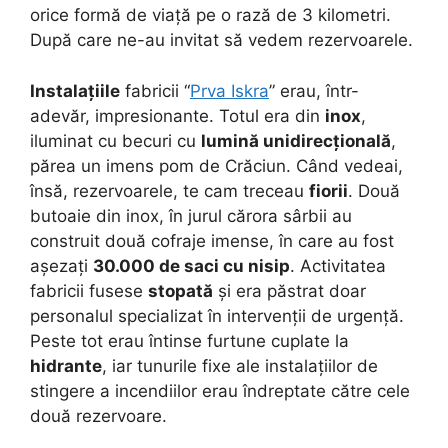
orice formă de viață pe o rază de 3 kilometri.
După care ne-au invitat să vedem rezervoarele.
Instalațiile
fabricii “
Prva Iskra
” erau, într-
adevăr, impresionante. Totul era din
inox
,
iluminat cu becuri cu
lumină unidirecțională
,
părea un imens pom de Crăciun. Când vedeai,
însă, rezervoarele, te cam treceau
fiorii
. Două
butoaie din inox, în jurul cărora sârbii au
construit două cofraje imense, în care au fost
așezați
30.000 de saci cu nisip
. Activitatea
fabricii fusese
stopată
și era păstrat doar
personalul specializat în intervenții de urgență.
Peste tot erau întinse furtune cuplate la
hidrante
, iar tunurile fixe ale instalațiilor de
stingere a incendiilor erau îndreptate către cele
două rezervoare.