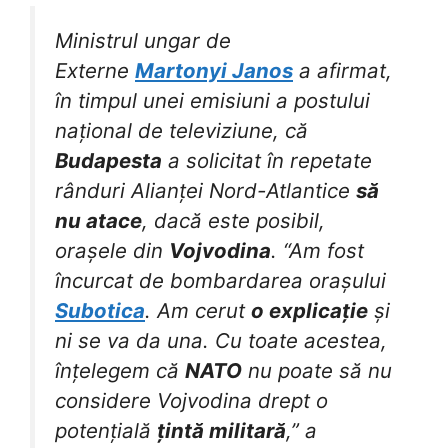
Ministrul ungar de
Externe
Martonyi Janos
a afirmat,
în timpul unei emisiuni a postului
național de televiziune, că
Budapesta
a solicitat în repetate
rânduri Alianței Nord-Atlantice
să
nu atace
, dacă este posibil,
orașele din
Vojvodina
. “Am fost
încurcat de bombardarea orașului
Subotica
. Am cerut
o explicație
și
ni se va da una. Cu toate acestea,
înțelegem că
NATO
nu poate să nu
considere Vojvodina drept o
potențială
țintă militară
,” a