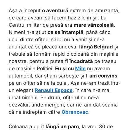
Așa a început
o aventură
extrem de amuzantă,
de care aveam să facem haz zile în șir. La
Centrul militar de presă era
mare vânzoleală
.
Nimeni n-a știut
ce se întamplă
, până când
unul dintre ofițerii sârbi nu a venit și ne-a
anunțat că se pleacă undeva,
lângă Belgrad
și
trebuie să formăm rapid o coloană din mașinile
noastre, pentru a putea fi
încadrată
pe traseu
de mașinile Poliției.
Eu și cu
Mile
nu aveam
automobil, dar știam sârbește și
l-am convins
pe un ofițer să ne ia cu el. Așa ne-am trezit într-
un elegant
Renault Espace
, în care n-a mai
urcat nimeni. Pe drum, ofițerul nu ne-a
dezvăluit unde mergem, dar ne-am dat seama
că ne îndreptam către
Obrenovac
.
Coloana a oprit
lângă un parc
, la vreo 30 de