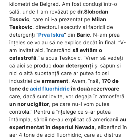
kilometri de Belgrad. Am fost conduși într-o
sală, unde l-am revăzut pe
dr.Slobodan
Tosovic
, care ni l-a prezentat pe
Milan
Teskovic
, directorul executiv al fabricii de
detergenți “
Prva Iskra
” din
Baric
. N-am prea
înțeles ce voiau să ne explice decât în final. “V-
am invitat aici, încercând
să evităm o
catastrofă
,” a spus Teskovic. “Vrem să vedeți
că aici se produc
doar detergenți
și săpun și
nici o altă substanță care ar putea folosi
industriei de
armament
. Avem, însă,
170 de
tone de
acid fluorhidric
în două rezervoare
care, dacă sunt lovite, vor degaja în atmosferă
un nor ucigător
, pe care nu-l vom putea
controla.” Pentru a înțelege ce s-ar putea
întâmpla, sârbii ne-au explicat că americanii
au
experimentat în deșertul Nevada
, eliberând în
aer 4 tone de acid fluorhidric, care au distrus