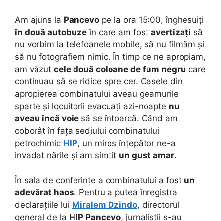
Am ajuns la
Pancevo
pe la ora 15:00, înghesuiți
în două autobuze
în care am fost
avertizați
să
nu vorbim la telefoanele mobile, să nu filmăm și
să nu fotografiem nimic. În timp ce ne apropiam,
am văzut
cele două coloane de fum negru
care
continuau să se ridice spre cer. Casele din
apropierea combinatului aveau geamurile
sparte și locuitorii evacuați azi-noapte
nu
aveau încă voie
să se întoarcă. Când am
coborât în fața sediului combinatului
petrochimic
HIP
, un miros înțepător ne-a
invadat nările și am simțit
un gust amar
.
În sala de conferințe a combinatului a fost
un
adevărat haos
. Pentru a putea înregistra
declarațiile lui
Miralem Dzindo
, directorul
general de la
HIP Pancevo
, jurnaliștii s-au