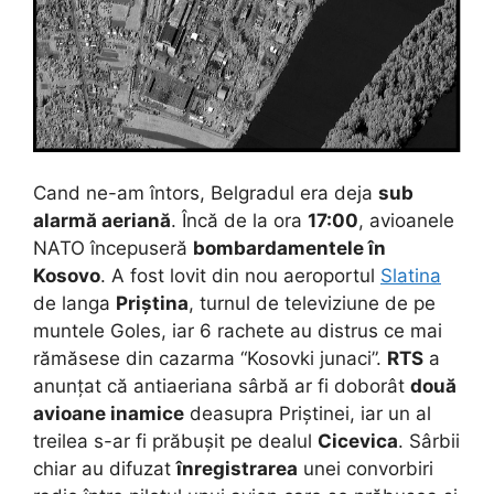
Cand ne-am întors, Belgradul era deja
sub
alarmă aeriană
. Încă de la ora
17:00
, avioanele
NATO începuseră
bombardamentele în
Kosovo
. A fost lovit din nou aeroportul
Slatina
de langa
Priștina
, turnul de televiziune de pe
muntele Goles, iar 6 rachete au distrus ce mai
rămăsese din cazarma “Kosovki junaci”.
RTS
a
anunțat că antiaeriana sârbă ar fi doborât
două
avioane inamice
deasupra Priștinei, iar un al
treilea s-ar fi prăbușit pe dealul
Cicevica
. Sârbii
chiar au difuzat
înregistrarea
unei convorbiri