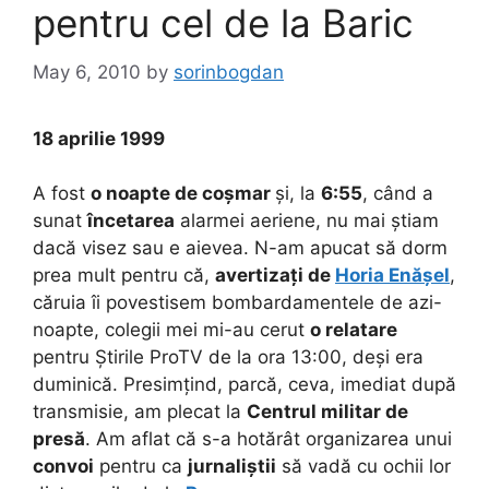
pentru cel de la Baric
May 6, 2010
by
sorinbogdan
18 aprilie 1999
A fost
o noapte de coșmar
și, la
6:55
, când a
sunat
încetarea
alarmei aeriene, nu mai știam
dacă visez sau e aievea. N-am apucat să dorm
prea mult pentru că,
avertizați de
Horia Enășel
,
căruia îi povestisem bombardamentele de azi-
noapte, colegii mei mi-au cerut
o relatare
pentru Știrile ProTV de la ora 13:00, deși era
duminică. Presimțind, parcă, ceva, imediat după
transmisie, am plecat la
Centrul militar de
presă
. Am aflat că s-a hotărât organizarea unui
convoi
pentru ca
jurnaliștii
să vadă cu ochii lor