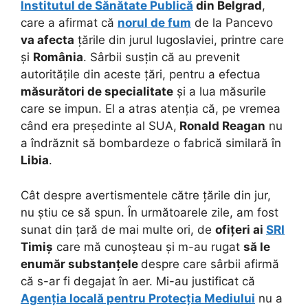
Institutul de Sănătate Publică
din Belgrad
,
care a afirmat că
norul de fum
de la Pancevo
va afecta
țările din jurul Iugoslaviei, printre care
și
România
. Sârbii susțin că au prevenit
autoritățile din aceste țări, pentru a efectua
măsurători de specialitate
și a lua măsurile
care se impun. El a atras atenția că, pe vremea
când era președinte al SUA,
Ronald Reagan
nu
a îndrăznit să bombardeze o fabrică similară în
Libia
.
Cât despre avertismentele către țările din jur,
nu știu ce să spun. În următoarele zile, am fost
sunat din țară de mai multe ori, de
ofițeri ai
SRI
Timiș
care mă cunoșteau și m-au rugat
să le
enumăr substanțele
despre care sârbii afirmă
că s-ar fi degajat în aer. Mi-au justificat că
Agenția locală pentru Protecția Mediului
nu a