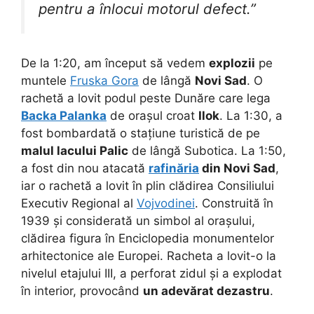
pentru a înlocui motorul defect.”
De la 1:20, am început să vedem
explozii
pe
muntele
Fruska Gora
de lângă
Novi Sad
. O
rachetă a lovit podul peste Dunăre care lega
Backa Palanka
de orașul croat
Ilok
. La 1:30, a
fost bombardată o stațiune turistică de pe
malul lacului Palic
de lângă Subotica. La 1:50,
a fost din nou atacată
rafinăria
din Novi Sad
,
iar o rachetă a lovit în plin clădirea Consiliului
Executiv Regional al
Vojvodinei
. Construită în
1939 și considerată un simbol al orașului,
clădirea figura în Enciclopedia monumentelor
arhitectonice ale Europei. Racheta a lovit-o la
nivelul etajului III, a perforat zidul și a explodat
în interior, provocând
un adevărat dezastru
.