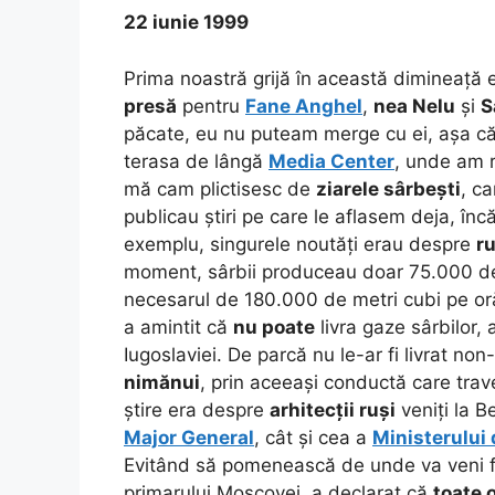
22 iunie 1999
Prima noastră grijă în această dimineață
presă
pentru
Fane Anghel
,
nea Nelu
și
S
păcate, eu nu puteam merge cu ei, așa c
terasa de lângă
Media Center
, unde am r
mă cam plictisesc de
ziarele sârbești
, c
publicau știri pe care le aflasem deja, încă
exemplu, singurele noutăți erau despre
ru
moment, sârbii produceau doar 75.000 de
necesarul de 180.000 de metri cubi pe or
a amintit că
nu poate
livra gaze sârbilor,
Iugoslaviei. De parcă nu le-ar fi livrat non
nimănui
, prin aceeași conductă care trav
știre era despre
arhitecții ruși
veniți la B
Major General
, cât și cea a
Ministerului 
Evitând să pomenească de unde va veni 
primarului Moscovei, a declarat că
toate 