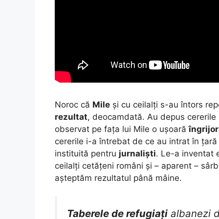
Noroc că
Mile
și cu ceilalți s-au întors r
rezultat
, deocamdată. Au depus cererile 
observat pe fața lui Mile o ușoară
îngrijo
cererile i-a întrebat de ce au intrat în țar
instituită pentru
jurnaliști
. Le-a inventat
ceilalți cetățeni români și – aparent – sâ
așteptăm rezultatul până mâine.
Taberele de refugiați
albanezi 