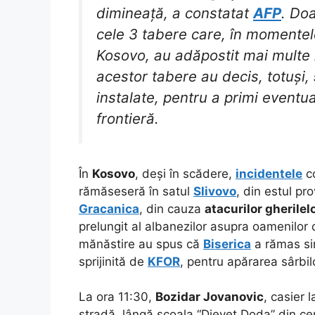
dimineață, a constatat
AFP
. Do
cele 3 tabere care, în momentele
Kosovo, au adăpostit mai multe z
acestor tabere au decis, totuși,
instalate, pentru a primi eventual
frontieră.
În
Kosovo
, deși în scădere,
incidentele
co
rămăseseră în satul
Slivovo
, din estul pr
Gracanica
, din cauza
atacurilor gherile
prelungit al albanezilor asupra oamenilor 
mănăstire au spus că
Biserica
a rămas sin
sprijinită de
KFOR
, pentru apărarea sârbil
La ora 11:30,
Bozidar Jovanovic
, casier l
stradă, lângă școala “Djevet Doda” din cent