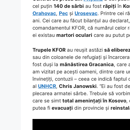
cel puțin
140 de sârbi
au fost
răpiți
în
Ko
Orahovac
,
Pec
și
Urosevac
. Printre cei r
ani. Cei care au făcut bilanțul au declarat
comandamentul KFOR, că numărul celor răp
ei existau
martori oculari
care au putut po
Trupele KFOR
au reușit astăzi
să elibere
sau din coloanele de refugiați și încarcer
fost duși la
mănăstirea Gracanica
, care
am vizitat pe acești oameni, dintre care u
învinețiți, contuzii – ceea ce indică faptul
al
UNHCR
,
Chris Janowski
. “Ei au fost 
plecarea armatei sârbe. Trebuie să vorbi
care se simt
total amenințați în Kosovo
,
putea fi
evacuați
din provincie și
reinstal