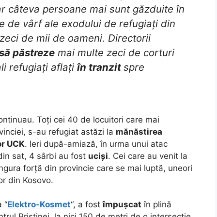
ar câteva persoane mai sunt găzduite în
 de vârf ale exodului de refugiați din
eci de mii de oameni. Directorii
să păstreze
mai multe zeci de corturi
i refugiați aflați
în tranzit
spre
ntinuau. Toți cei 40 de locuitori care mai
ovinciei, s-au refugiat astăzi la
mănăstirea
lor UCK
. Ieri după-amiază, în urma unui atac
din sat, 4 sârbi au fost
uciși
. Cei care au venit la
gura forță din provincie care se mai luptă, uneori
or din Kosovo.
a “
Elektro-Kosmet
“, a fost
împușcat
în plină
rul Priștinei, la nici 150 de metri de o intersecție