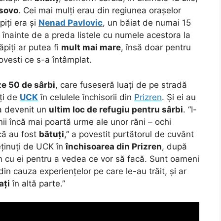
sovo
. Cei mai mulți erau din regiunea orașelor
ăpiți era și
Nenad Pavlovic
, un băiat de numai 15
, înainte de a preda listele cu numele acestora la
iți ar putea fi
mult mai mare
, însă doar pentru
vesti ce s-a întâmplat.
ze 50 de sârbi
, care fuseseră luați de pe stradă
ați de
UCK
în celulele închisorii din
Prizren
. Și ei au
 a devenit un
ultim loc de refugiu pentru sârbi
. “I-
nii încă mai poartă urme ale unor răni – ochi
 că au fost
bătuți
,” a povestit purtătorul de cuvânt
deținuți de UCK în
închisoarea din Prizren
, după
m cu ei pentru a vedea ce vor să facă. Sunt oameni
 din cauza experiențelor pe care le-au trăit, și ar
ați
în altă parte.”