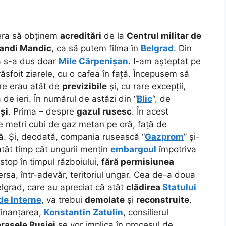
 era să obținem
acreditări
de la
Centrul militar de
andi Mandic
, ca să putem filma în
Belgrad
. Din
ă s-a dus doar
Mile Cărpenișan
. I-am așteptat pe
ăsfoit ziarele, cu o cafea în față. Începusem să
are erau atât de
previzibile
și, cu rare excepții,
 de ieri. În numărul de astăzi din “
Blic
“, de
și
. Prima – despre
gazul rusesc
. În acest
 metri cubi de gaz metan pe oră, față de
ă. Și, deodată, compania rusească “
Gazprom
” și-
 atât timp cât ungurii mențin
embargoul
împotriva
-stop în timpul războiului,
fără permisiunea
ersa, într-adevăr, teritoriul ungar. Cea de-a doua
elgrad, care au apreciat că atât
clădirea
Statului
de Interne
, va trebui
demolate
și
reconstruite
.
finanțarea,
Konstantin Zatulin
, consilierul
orașele Rusiei
se vor implica în procesul de