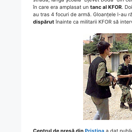
în care era amplasat un
tanc al KFOR
. Do
au tras 4 focuri de armă. Gloanțele l-au ră
dispărut
înainte ca militarii KFOR să inter
Centrul de presă din
Priștina
a dat public