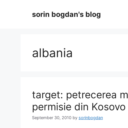
Skip
to
sorin bogdan's blog
content
albania
target: petrecerea mil
permisie din Kosovo
September 30, 2010
by
sorinbogdan