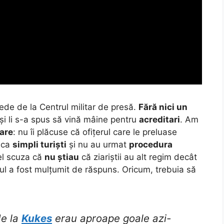
epede de la Centrul militar de presă.
Fără nici un
și li s-a spus să vină mâine pentru
acreditari
.
Am
rare
: nu îi plăcuse că ofițerul care le preluase
ă ca
simpli turiști
și nu au urmat
procedura
 el scuza că
nu știau
că ziariștii au alt regim decât
rbul a fost mulțumit de răspuns. Oricum, trebuia să
de la
Kukes
erau aproape goale azi-