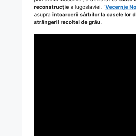
reconstrucție
a Iugoslaviei. “
Vecernje No
asupra
întoarcerii sârbilor la casele lor
strângerii recoltei de grâu
.