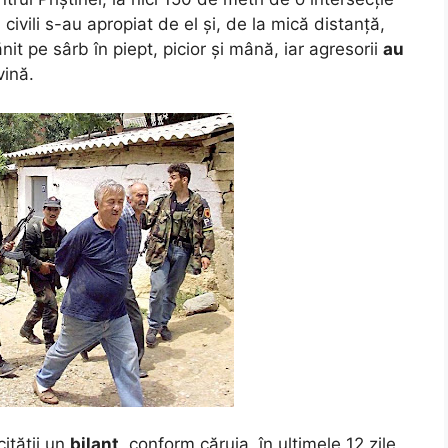
i civili s-au apropiat de el și, de la mică distanță,
nit pe sârb în piept, picior și mână, iar agresorii
au
vină.
ității un
bilanț
, conform căruia, în ultimele 12 zile,