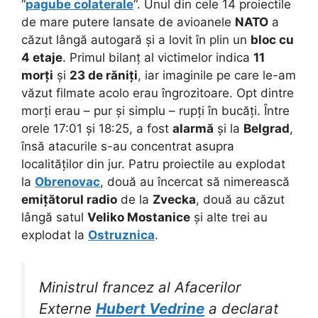
“
pagube colaterale
“. Unul din cele 14 proiectile
de mare putere lansate de avioanele
NATO
a
căzut lângă autogară și a lovit în plin un
bloc cu
4 etaje
. Primul bilanț al victimelor indica
11
morți
și
23 de răniți
, iar imaginile pe care le-am
văzut filmate acolo erau îngrozitoare. Opt dintre
morți erau – pur și simplu – rupți în bucăți. Între
orele 17:01 și 18:25, a fost
alarmă
și la
Belgrad
,
însă atacurile s-au concentrat asupra
localităților din jur. Patru proiectile au explodat
la
Obrenovac
, două au încercat să nimerească
emițătorul radio
de la
Zvecka
, două au căzut
lângă satul
Veliko Mostanice
și alte trei au
explodat la
Ostruznica
.
Ministrul francez al Afacerilor
Externe
Hubert Vedrine
a declarat