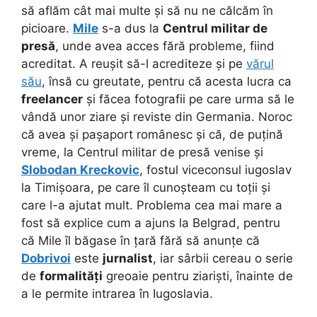
să aflăm cât mai multe și să nu ne călcăm în
picioare.
Mile
s-a dus la
Centrul militar de
presă
, unde avea acces fără probleme, fiind
acreditat. A reușit să-l acrediteze și pe
vărul
său
, însă cu greutate, pentru că acesta lucra ca
freelancer
și făcea fotografii pe care urma să le
vândă unor ziare și reviste din Germania. Noroc
că avea și pașaport românesc și că, de puțină
vreme, la Centrul militar de presă venise și
Slobodan Kreckovic
, fostul viceconsul iugoslav
la Timișoara, pe care îl cunoșteam cu toții și
care l-a ajutat mult. Problema cea mai mare a
fost să explice cum a ajuns la Belgrad, pentru
că Mile îl băgase în țară fără să anunțe că
Dobrivoi
este
jurnalist
, iar sârbii cereau o serie
de
formalități
greoaie pentru ziariști, înainte de
a le permite intrarea în Iugoslavia.