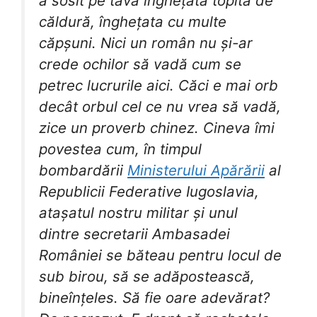
a sosit pe tavă înghețata topită de
căldură, înghețata cu multe
căpșuni. Nici un român nu și-ar
crede ochilor să vadă cum se
petrec lucrurile aici. Căci e mai orb
decât orbul cel ce nu vrea să vadă,
zice un proverb chinez. Cineva îmi
povestea cum, în timpul
bombardării
Ministerului Apărării
al
Republicii Federative Iugoslavia,
atașatul nostru militar și unul
dintre secretarii Ambasadei
României se băteau pentru locul de
sub birou,
să se adăpostească,
bineînțeles. Să fie oare adevărat?