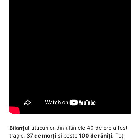
Bilanțul
atacurilor din ultimele 40 de ore a fost
tragic:
37 de morți
și peste
100 de răniți
. Toți