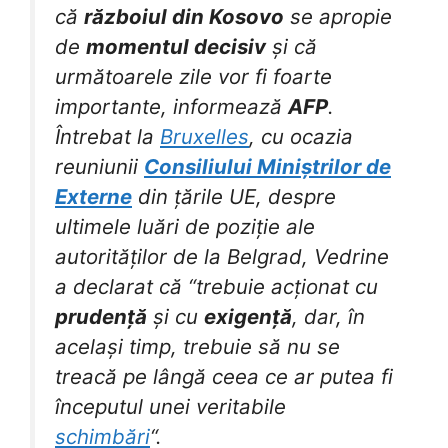
că
războiul din Kosovo
se apropie
de
momentul decisiv
și că
următoarele zile vor fi foarte
importante, informează
AFP
.
Întrebat la
Bruxelles
, cu ocazia
reuniunii
Consiliului Miniștrilor de
Externe
din țările UE, despre
ultimele luări de poziție ale
autorităților de la Belgrad, Vedrine
a declarat că “trebuie acționat cu
prudență
și cu
exigență
, dar, în
același timp, trebuie să nu se
treacă pe lângă ceea ce ar putea fi
începutul unei veritabile
schimbări
“.