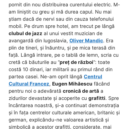
pornit din nou distribuirea curentului electric. M-
am liniștit cu greu și mă durea capul. Nu mai
știam dacă de nervi sau din cauza telefonului
mobil. Pe drum spre hotel, am trecut pe lângă
clubul de jazz
al unui vestit muzician de
avangardă din Iugoslavia,
Oliver Mandic
. Era
plin de tineri, și înăuntru, și pe mica terasă din
față. Lângă intrare, pe o tablă de lemn, scria cu
cretă că băuturile au “
preț de război
“: toate
costă 10 dinari, iar militarii au primul rând din
partea casei. Ne-am oprit lângă
Centrul
Cultural Francez
,
Eugen Mihăescu
făcând
pentru noi o adevărată
cronică de artă
a
zidurilor devastate și acoperite cu
grafitti
. Spre
încântarea noastră, și-a continuat demonstrația
și în fața centrelor culturale american, britanic și
german, explicându-ne valoarea artistică și
simbolică a acestor grafitti, considerate, mai