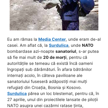
Eu am rămas la
Media Center
, unde eram de-al
casei. Am aflat că, la
Surdulica
, unde
NATO
bombardase azi-noapte
sanatoriul
, s-ar putea
să fie mai mult de
20 de morți
, pentru că
autoritățile se temeau că există încă oameni
îngropați sub dărâmături.
În afara bătrânilor
internați acolo, în câteva pavilioane ale
sanatoriului fuseseră adăpostiți mai mulți
refugiați din Croația, Bosnia și Kosovo.
Surdulica
părea un loc blestemat, pentru că, în
27 aprilie, unul din proiectilele lansate de piloții
NATO asupra unei cazărmi ratase ținta,