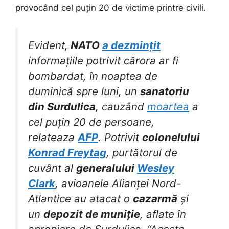
provocând cel puțin 20 de victime printre civili.
Evident,
NATO
a dezmințit
informațiile potrivit cărora ar fi
bombardat, în noaptea de
duminică spre luni, un
sanatoriu
din Surdulica
, cauzând
moartea
a
cel puțin 20 de persoane,
relateaza
AFP
. Potrivit
colonelului
Konrad Freytag
, purtătorul de
cuvânt al
generalului
Wesley
Clark
, avioanele Alianței Nord-
Atlantice au atacat o
cazarmă
și
un
depozit de muniție
, aflate în