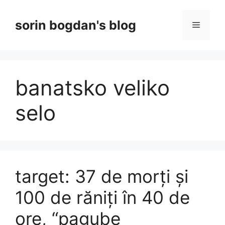
Skip
to
sorin bogdan's blog
Menu
content
banatsko veliko
selo
target: 37 de morți și
100 de răniți în 40 de
ore, “pagube