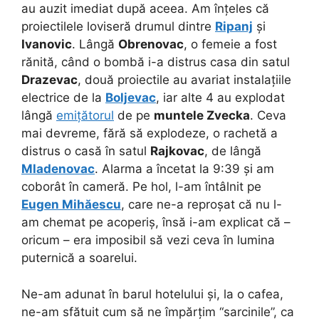
au auzit imediat după aceea. Am înțeles că
proiectilele loviseră drumul dintre
Ripanj
și
Ivanovic
. Lângă
Obrenovac
, o femeie a fost
rănită, când o bombă i-a distrus casa din satul
Drazevac
, două proiectile au avariat instalațiile
electrice de la
Boljevac
, iar alte 4 au explodat
lângă
emițătorul
de pe
muntele Zvecka
. Ceva
mai devreme, fără să explodeze, o rachetă a
distrus o casă în satul
Rajkovac
, de lângă
Mladenovac
. Alarma a încetat la 9:39 și am
coborât în cameră. Pe hol, l-am întâlnit pe
Eugen Mihăescu
, care ne-a reproșat că nu l-
am chemat pe acoperiș, însă i-am explicat că –
oricum – era imposibil să vezi ceva în lumina
puternică a soarelui.
Ne-am adunat în barul hotelului și, la o cafea,
ne-am sfătuit cum să ne împărțim “sarcinile”, ca