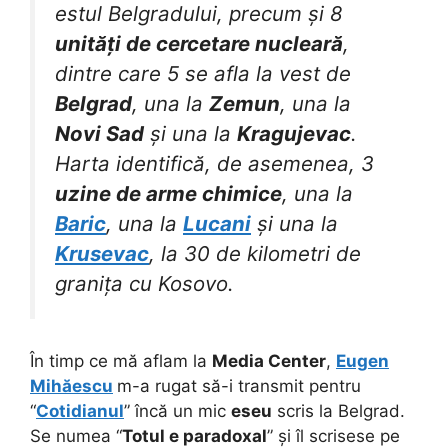
estul Belgradului, precum și 8
unități de cercetare nucleară
,
dintre care 5 se afla la vest de
Belgrad
, una la
Zemun
, una la
Novi Sad
și una la
Kragujevac
.
Harta identifică, de asemenea, 3
uzine de arme chimice
, una la
Baric
, una la
Lucani
și una la
Krusevac
, la 30 de kilometri de
granița cu Kosovo.
În timp ce mă aflam la
Media Center
,
Eugen
Mihăescu
m-a rugat să-i transmit pentru
“
Cotidianul
” încă un mic
eseu
scris la Belgrad.
Se numea “
Totul e paradoxal
” și îl scrisese pe