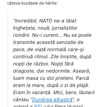
câteva bucățele de hârtie:
“Incredibil, NATO ne-a tăiat
înghețata, nouă, jurnaliștilor
români. Nu-i curent… Nu se poate
transmite această senzație de
pace, de viață normală care-și
continuă ritmul. Zile liniștite, după
nopți de război. Nopți fără
dragoste, dar nedormite. Aseară,
luam masa cu doi prieteni. Parcă
eram la mare, după o zi de plajă.
Eram în vacanță. Mici, bere, lăutarii
cântau “
Dunărea albastră
“, o
echipă a
RTL
-ului filma lăutarii.