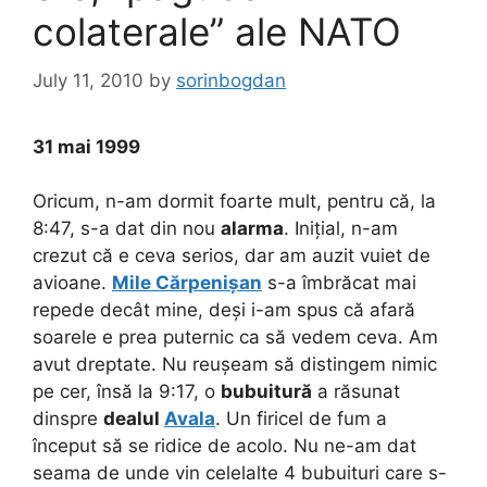
colaterale” ale NATO
July 11, 2010
by
sorinbogdan
31 mai 1999
Oricum, n-am dormit foarte mult, pentru că, la
8:47, s-a dat din nou
alarma
. Inițial, n-am
crezut că e ceva serios, dar am auzit vuiet de
avioane.
Mile Cărpenișan
s-a îmbrăcat mai
repede decât mine, deși i-am spus că afară
soarele e prea puternic ca să vedem ceva. Am
avut dreptate. Nu reușeam să distingem nimic
pe cer, însă la 9:17, o
bubuitură
a răsunat
dinspre
dealul
Avala
. Un firicel de fum a
început să se ridice de acolo. Nu ne-am dat
seama de unde vin celelalte 4 bubuituri care s-