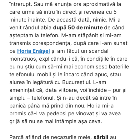
întrerupt. Sau mă anunța ora aproximativă la
care urma să intru în direct și revenea cu 5
minute înainte. De această dată, nimic. Mi-a
venit rândul abia
după 50 de minute
de când
așteptam la telefon. M-am stăpânit și mi-am
transmis corespondența, după care l-am sunat
pe
Horia Enășel
și am făcut un scandal
monstruos, explicându-i că, în condițiile în care
eu nu știu cum să-mi mai economisesc bateriile
telefonului mobil și le încarc când apuc, stau
aiurea în legătură cu Bucureștiul. L-am
amenințat că, data viitoare, voi închide – pur și
simplu – telefonul. Și n-au decât să intre în
panică până mă prind din nou. Horia mi-a
promis că-l va pedepsi pe vinovat și va avea
grijă să nu se mai întâmple așa ceva.
Parcă aflând de necazurile mele,
sârbii
au