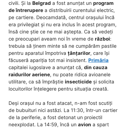
civili. Și la
Belgrad
a fost anunțat un
program
de întrerupere
a distribuirii curentului electric,
pe cartiere. Deocamdată, centrul orașului încă
era privilegiat și nu era inclus în acest program,
însă cine știe ce ne mai aștepta. Ca să vedeți
ce preocupari aveam noi în vreme de
război
:
trebuia să ținem minte să ne cumpărăm pastile
pentru aparatul împotriva
țânțarilor
, care își
făcuseră apariția tot mai insistent.
Primăria
capitalei iugoslave a anunțat că,
din cauza
raidurilor aeriene
, nu poate ridica avioanele
utilitare, ca să împrăștie
insecticide
și solicita
locuitorilor înțelegere pentru situația creată.
Deși orașul nu a fost atacat, n-am fost scutiți
de bubuituri nici astăzi. La 11:30, într-un cartier
de la periferie, a fost detonat un proiectil
neexplodat. La 14:59, încă un
avion
a spart