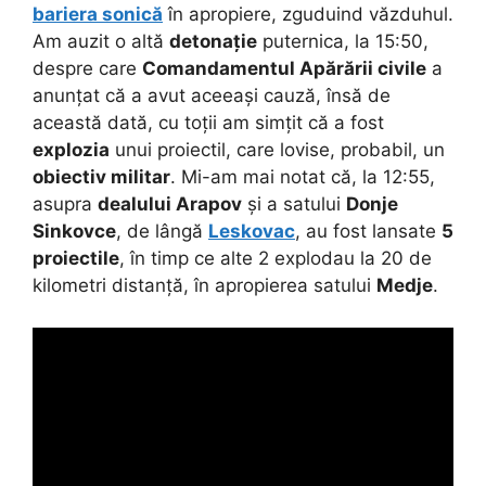
bariera sonică
în apropiere, zguduind văzduhul.
Am auzit o altă
detonație
puternica, la 15:50,
despre care
Comandamentul Apărării civile
a
anunțat că a avut aceeași cauză, însă de
această dată, cu toții am simțit că a fost
explozia
unui proiectil, care lovise, probabil, un
obiectiv militar
. Mi-am mai notat că, la 12:55,
asupra
dealului Arapov
și a satului
Donje
Sinkovce
, de lângă
Leskovac
, au fost lansate
5
proiectile
, în timp ce alte 2 explodau la 20 de
kilometri distanță, în apropierea satului
Medje
.