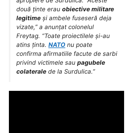
apropiere de Surdulica. “Aceste
două ținte erau
obiective militare
legitime
și ambele fuseseră deja
vizate,” a anunțat colonelul
Freytag. “Toate proiectilele și-au
atins ținta.
NATO
nu poate
confirma afirmatiile facute de sarbi
privind victimele sau
pagubele
colaterale
de la Surdulica.”