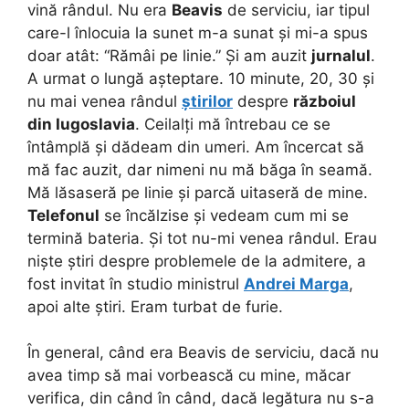
vină rândul. Nu era
Beavis
de serviciu, iar tipul
care-l înlocuia la sunet m-a sunat și mi-a spus
doar atât: “Rămâi pe linie.” Și am auzit
jurnalul
.
A urmat o lungă așteptare. 10 minute, 20, 30 și
nu mai venea rândul
știrilor
despre
războiul
din Iugoslavia
. Ceilalți mă întrebau ce se
întâmplă și dădeam din umeri. Am încercat să
mă fac auzit, dar nimeni nu mă băga în seamă.
Mă lăsaseră pe linie și parcă uitaseră de mine.
Telefonul
se încălzise și vedeam cum mi se
termină bateria. Și tot nu-mi venea rândul. Erau
niște știri despre problemele de la admitere, a
fost invitat în studio ministrul
Andrei Marga
,
apoi alte știri. Eram turbat de furie.
În general, când era Beavis de serviciu, dacă nu
avea timp să mai vorbească cu mine, măcar
verifica, din când în când, dacă legătura nu s-a