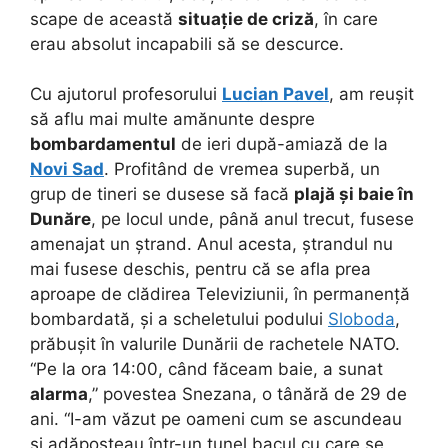
scape de această
situație de criză
, în care
erau absolut incapabili să se descurce.
Cu ajutorul profesorului
Lucian Pavel
, am reușit
să aflu mai multe amănunte despre
bombardamentul
de ieri după-amiază de la
Novi Sad
. Profitând de vremea superbă, un
grup de tineri se dusese să facă
plajă și baie în
Dunăre
, pe locul unde, până anul trecut, fusese
amenajat un ștrand. Anul acesta, ștrandul nu
mai fusese deschis, pentru că se afla prea
aproape de clădirea Televiziunii, în permanență
bombardată, și a scheletului podului
Sloboda
,
prăbușit în valurile Dunării de rachetele NATO.
“Pe la ora 14:00, când făceam baie, a sunat
alarma
,” povestea Snezana, o tânără de 29 de
ani. “I-am văzut pe oameni cum se ascundeau
și adăposteau într-un tunel bacul cu care se