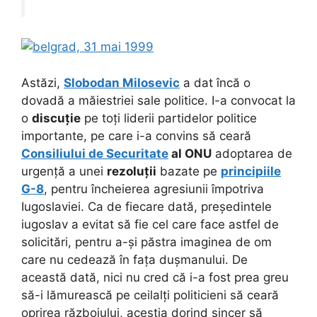
Astăzi,
Slobodan Milosevic
a dat încă o
dovadă a măiestriei sale politice. I-a convocat la
o
discuție
pe toți liderii partidelor politice
importante, pe care i-a convins să ceară
Consiliului de Securitate
al ONU
adoptarea de
urgență a unei
rezoluții
bazate pe
principiile
G-8
, pentru încheierea agresiunii împotriva
Iugoslaviei. Ca de fiecare dată, președintele
iugoslav a evitat să fie cel care face astfel de
solicitări, pentru a-și păstra imaginea de om
care nu cedează în fața dușmanului. De
această dată, nici nu cred că i-a fost prea greu
să-i lămurească pe ceilalți politicieni să ceară
oprirea războiului, aceștia dorind sincer să