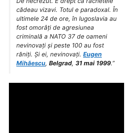
De necrezut. E drept că rachetele
cădeau vizavi. Totul e paradoxal. În
ultimele 24 de ore, în Iugoslavia au
fost omorâți de agresiunea
criminală a NATO 37 de oameni
nevinovați și peste 100 au fost
răniți. Și ei, nevinovați.
Eugen
Mihăescu
,
Belgrad
,
31 mai 1999
.”