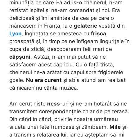
minunăția pe care i-a adus-o chelnerul, n-am
rezistat ispitei și ne-am comandat și noi. Era
delicioasă și îmi amintea de cea pe care o
mâncasem în Franța, la o
gelaterie
vestită din
Lyon
. Înghețata se amesteca cu
frișca
proaspată și, în timp ce ne înfigeam lingurițele în
cupa de sticlă, descopeream felii mari de
căpșuni
. Astăzi, n-am mai putut să ne
satisfacem acest capriciu. Cu o față tristă,
chelnerul ne-a arătat cu capul spre frigiderele
goale.
Nu era curent
și abia atunci am realizat
că nicaieri nu cânta muzica.
Am cerut niște
ness
-uri și ne-am hotărât să ne
transmitem corespondențele chiar de pe terasă.
Din când în când, privirile noastre urmăreau
silueta unei fete frumoase și zâmbeam.
Mile
și-
a transmis relatarea lui, iar eu așteptam să-mi