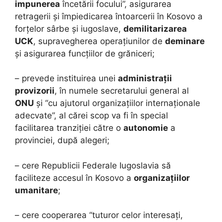
impunerea
încetării focului”, asigurarea
retragerii și împiedicarea întoarcerii în Kosovo a
forțelor sârbe și iugoslave,
demilitarizarea
UCK
, supravegherea operațiunilor de
deminare
și asigurarea funcțiilor de grăniceri;
– prevede instituirea unei
administrații
provizorii
, în numele secretarului general al
ONU
și “cu ajutorul organizațiilor internaționale
adecvate”, al cărei scop va fi în special
facilitarea tranziției către o
autonomie
a
provinciei, după alegeri;
– cere Republicii Federale Iugoslavia să
faciliteze accesul în Kosovo a
organizațiilor
umanitare
;
– cere cooperarea “tuturor celor interesați,