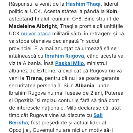
Răspunsul a venit de la
Hashim Thaqi
, liderul
politic al UCK. Acesta stătea la pândă la
Koln
,
așteptând finalul reuniunii G-8. Bine strunit de
Madeleine Albright
, Thaqi a promis că unitățile
UCK
nu vor ataca
militarii sârbi în retragere și că
va stopa ofensiva declanșată în sudul
provinciei. El a mai anunțat că urmează să se
întâlnească cu
Ibrahim Rugova
, când acesta va
vizita Albania. Însă
Paskal Milo
, ministrul
albanez de Externe, a explicat că Rugova nu va
veni la
Tirana
, pentru că nu i se poate garanta
securitatea personală. Și în
Albania
, unde
Ibrahim Rugova nu mai fusese de 2 ani, Puterea
și Opoziția își reglau conturile fără să țină cont
de interesele naționale. Milo declarase că, atât
timp cât Rugova vine să discute cu
Sali
Berisha
, fost președinte și actual lider al
Opoziției, Guvernul nu are nici un motiv să-i