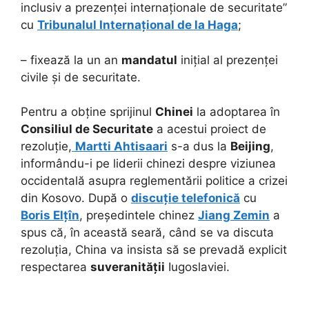
inclusiv a prezenței internaționale de securitate”
cu
Tribunalul Internațional de la Haga
;
– fixează la un an
mandatul
inițial al prezenței
civile și de securitate.
Pentru a obține sprijinul
Chinei
la adoptarea în
Consiliul de Securitate
a acestui proiect de
rezoluție,
Martti Ahtisaari
s-a dus la
Beijing
,
informându-i pe liderii chinezi despre viziunea
occidentală asupra reglementării politice a crizei
din Kosovo. După o
discuție telefonică
cu
Boris Elțîn
, președintele chinez
Jiang Zemin
a
spus că, în această seară, când se va discuta
rezoluția, China va insista să se prevadă explicit
respectarea
suveranității
Iugoslaviei.