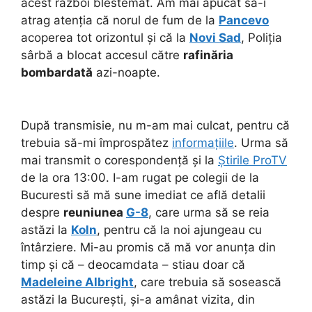
acest război blestemat. Am mai apucat să-i
atrag atenția că norul de fum de la
Pancevo
acoperea tot orizontul și că la
Novi Sad
, Poliția
sârbă a blocat accesul către
rafinăria
bombardată
azi-noapte.
După transmisie, nu m-am mai culcat, pentru că
trebuia să-mi împrospătez
informațiile
. Urma să
mai transmit o corespondență și la
Știrile ProTV
de la ora 13:00. I-am rugat pe colegii de la
Bucuresti să mă sune imediat ce află detalii
despre
reuniunea
G-8
, care urma să se reia
astăzi la
Koln
, pentru că la noi ajungeau cu
întârziere. Mi-au promis că mă vor anunța din
timp și că – deocamdata – stiau doar că
Madeleine Albright
, care trebuia să sosească
astăzi la București, și-a amânat vizita, din