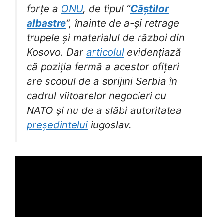
forțe a
ONU
, de tipul “
Căștilor
albastre
“, înainte de a-și retrage
trupele și materialul de război din
Kosovo. Dar
articolul
evidențiază
că poziția fermă a acestor ofițeri
are scopul de a sprijini Serbia în
cadrul viitoarelor negocieri cu
NATO și nu de a slăbi autoritatea
președintelui
iugoslav.