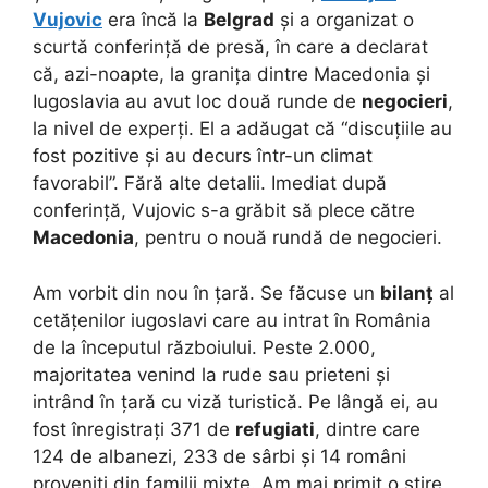
Vujovic
era încă la
Belgrad
și a organizat o
scurtă conferință de presă, în care a declarat
că, azi-noapte, la granița dintre Macedonia și
Iugoslavia au avut loc două runde de
negocieri
,
la nivel de experți. El a adăugat că “discuțiile au
fost pozitive și au decurs într-un climat
favorabil”. Fără alte detalii. Imediat după
conferință, Vujovic s-a grăbit să plece către
Macedonia
, pentru o nouă rundă de negocieri.
Am vorbit din nou în țară. Se făcuse un
bilanț
al
cetățenilor iugoslavi care au intrat în România
de la începutul războiului. Peste 2.000,
majoritatea venind la rude sau prieteni și
intrând în țară cu viză turistică. Pe lângă ei, au
fost înregistrați 371 de
refugiati
, dintre care
124 de albanezi, 233 de sârbi și 14 români
proveniți din familii mixte. Am mai primit o știre