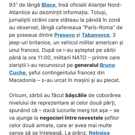
93” de lângă
Blace
, însă oficialii Alianței Nord-
Atlantice au dezmințit informația. Totuși,
jurnaliștii străini care stăteau la pândă în zonă
au observat, lângă cafeneaua “Paris-Roma” de
pe șoseaua dintre
Presevo
și
Tabanovce
, 3
jeep-uri britanice, un vehicul militar american și
unul francez. După ce i-au așteptat pe sârbi
până la ora 11:00, militarii NATO – printre care
ziariștii l-au recunoscut pe
generalul
Bruno
Cuche
, șeful contingentului francez din
Macedonia – s-au urcat în mașini și au plecat.
Oricum, sârbii au făcut
bășcălie
de coborârea
nivelului de reprezentare al celor două părți,
spunând că – dacă lucrurile merg tot așa – se
va ajunge la
negocieri între nevestele
șefilor
celor două armate, care ar avea mai multe
șanse să se înțeleagă. La prânz,
Nebojsa