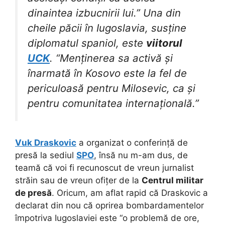
dinaintea izbucnirii lui.” Una din
cheile păcii în Iugoslavia, susține
diplomatul spaniol, este
viitorul
UCK
. “Menținerea sa activă și
înarmată în Kosovo este la fel de
periculoasă pentru Milosevic, ca și
pentru comunitatea internațională.”
Vuk Draskovic
a organizat o conferință de
presă la sediul
SPO
, însă nu m-am dus, de
teamă că voi fi recunoscut de vreun jurnalist
străin sau de vreun ofițer de la
Centrul militar
de presă
. Oricum, am aflat rapid că Draskovic a
declarat din nou că oprirea bombardamentelor
împotriva Iugoslaviei este “o problemă de ore,