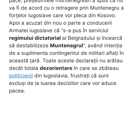
pace, președintele muntenegrean a spus că nu
va fi de acord cu o retragere prin Muntenegru a
forțelor iugoslave care vor pleca din Kosovo.
Apoi a acuzat din nou o parte a conducerii
Armatei iugoslave că “s-a pus în serviciul
regimului dictatorial
al Belgradului și încearcă
să destabilizeze
Muntenegrul
“, având intenția
de a suplimenta contingentul de militari aflați în
această țară. Toate aceste declarații nu arătau
decât totala
dezorientare
în care se zbăteau
politicienii
din Iugoslavia, frustrați că sunt
excluși de la luarea deciziilor care vor aduce
pacea.