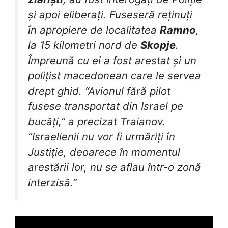
și apoi eliberați. Fuseseră reținuți
în apropiere de localitatea
Ramno
,
la 15 kilometri nord de
Skopje
.
Împreună cu ei a fost arestat și un
polițist macedonean care le servea
drept ghid. “Avionul fără pilot
fusese transportat din Israel pe
bucăți,” a precizat Traianov.
“Israelienii nu vor fi urmăriți în
Justiție, deoarece în momentul
arestării lor, nu se aflau într-o zonă
interzisă.”