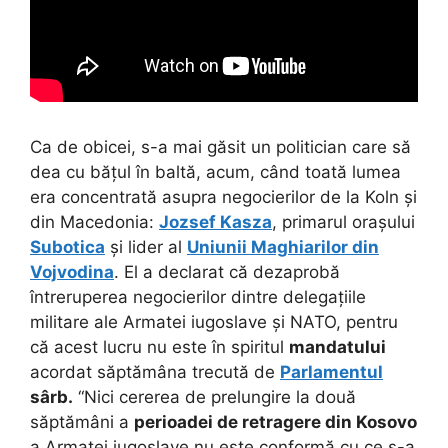
Ca de obicei, s-a mai găsit un politician care să
dea cu bățul în baltă, acum, când toată lumea
era concentrată asupra negocierilor de la Koln și
din Macedonia:
Jozsef Kasza
, primarul orașului
Subotica
și lider al
Uniunii Maghiarilor din
Vojvodina
. El a declarat că dezaprobă
întreruperea negocierilor dintre delegațiile
militare ale Armatei iugoslave și NATO, pentru
că acest lucru nu este în spiritul
mandatului
acordat săptămâna trecută de
Parlamentul
sârb.
“Nici cererea de prelungire la două
săptămâni a
perioadei de retragere din Kosovo
a Armatei iugoslave nu este conformă cu ce s-a