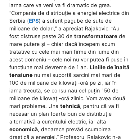
iarna care va veni va fi dramatic de grea.
“Compania de distribuție a energiei electrice din
Serbia (
EPS
) a suferit pagube de sute de
milioane de dolari,” a apreciat Rajakovic. “Au
fost distruse peste 30 de
transformatoare
de
mare putere și – chiar dacă începem acum
tratative cu cele mai mari firme din lume din
acest domeniu – cele noi nu vor putea fi puse în
funcțiune mai devreme de 1 an.
Liniile de înaltă
tensiune
nu mai suportă sarcini mai mari de
100 de milioane de kilowați-oră pe zi, iar în
iarna trecută, se consumau cel puțin 150 de
milioane de kilowați-oră zilnic. Vom avea două
mari probleme. Una
tehnică
, pentru că va fi
necesar un plan foarte bun de distribuție
alternativă a curentului electric, iar alta
economică
, deoarece prevăd scumpirea
drastică a energiei.” Profesorul Rajakovic n-a