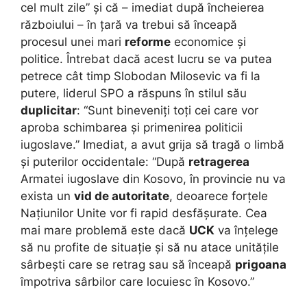
cel mult zile” și că – imediat după încheierea
războiului – în țară va trebui să înceapă
procesul unei mari
reforme
economice și
politice. Întrebat dacă acest lucru se va putea
petrece cât timp Slobodan Milosevic va fi la
putere, liderul SPO a răspuns în stilul său
duplicitar
: “Sunt bineveniți toți cei care vor
aproba schimbarea și primenirea politicii
iugoslave.” Imediat, a avut grija să tragă o limbă
și puterilor occidentale: “După
retragerea
Armatei iugoslave din Kosovo, în provincie nu va
exista un
vid de autoritate
, deoarece forțele
Națiunilor Unite vor fi rapid desfășurate. Cea
mai mare problemă este dacă
UCK
va înțelege
să nu profite de situație și să nu atace unitățile
sârbești care se retrag sau să înceapă
prigoana
împotriva sârbilor care locuiesc în Kosovo.”