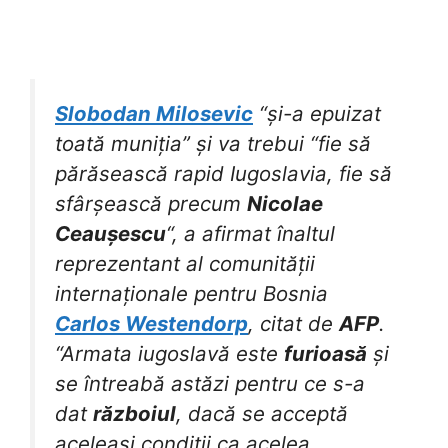
Slobodan Milosevic
“și-a epuizat
toată muniția” și va trebui “fie să
părăsească rapid Iugoslavia, fie să
sfârșească precum
Nicolae
Ceaușescu
“, a afirmat înaltul
reprezentant al comunității
internaționale pentru Bosnia
Carlos Westendorp
, citat de
AFP
.
“Armata iugoslavă este
furioasă
și
se întreabă astăzi pentru ce s-a
dat
războiul
, dacă se acceptă
aceleași condiții ca acelea