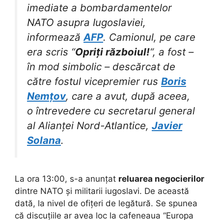
imediate a bombardamentelor
NATO asupra Iugoslaviei,
informează
AFP
. Camionul, pe care
era scris “
Opriți războiul!
“, a fost –
în mod simbolic – descărcat de
către fostul vicepremier rus
Boris
Nemțov
, care a avut, după aceea,
o întrevedere cu secretarul general
al Alianței Nord-Atlantice,
Javier
Solana
.
La ora 13:00, s-a anunțat
reluarea negocierilor
dintre NATO și militarii iugoslavi. De această
dată, la nivel de ofițeri de legătură. Se spunea
că discuțiile ar avea loc la cafeneaua “Europa