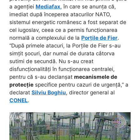
a agenției
Mediafax
, în care se anunța că,
imediat după începerea atacurilor NATO,
sistemul energetic românesc a fost separat de
cel iugoslav, ceea ce a permis funcționarea
normală a complexului de la
Porțile de Fier
.
“După primele atacuri, la Porțile de Fier s-au
simțit șocuri, dar numai de durata câtorva
sutimi de secundă. Nu s-au creat
disfuncționalități în funcționarea centralei,
pentru că s-au declanșat
mecanismele de
protecție
specifice pentru cazuri de urgență,” a
declarat
Silviu Boghiu
, director general al
CONEL
.