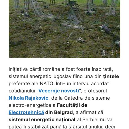
Inițiativa părții române a fost foarte inspirată,
sistemul energetic iugoslav fiind una din
țintele
preferate ale NATO. Într-un interviu acordat
cotidianului “
Vecernje novosti
“, profesorul
Nikola Rajakovic
, de la Catedra de sisteme
electro-energetice a
Facultății de
Electrotehnică
din Belgrad
, a afirmat că
sistemul energetic național
al Serbiei nu va
putea fi stabilizat până la sfârșitul anului, deci