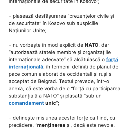
internaționale de securitate în Kosovo”;
– plasează desfășurarea “prezențelor civile și
de securitate” în Kosovo sub auspiciile
Națiunilor Unite;
– nu vorbește în mod explicit de
NATO
, dar
“autorizează statele membre și organizațiile
internaționale adecvate” să alcătuiască o
forță
internațională
, în termenii definiți de planul de
pace comun elaborat de occidentali și ruși și
acceptat de Belgrad. Textul prevede, într-o
anexă, că este vorba de o “forță cu participarea
substanțială a NATO” și plasată “sub un
comandament
unic
“;
– definește misiunea acestei forțe ca fiind, cu
precădere, “
menținerea
și, dacă este nevoie,