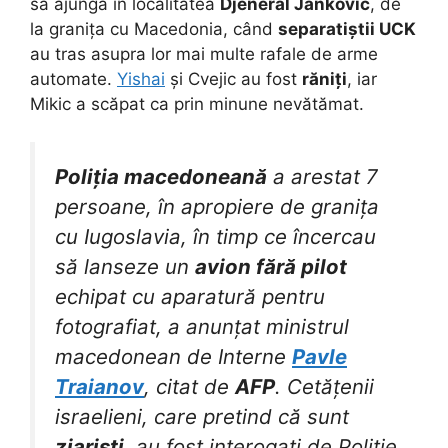
să ajungă în localitatea
Djeneral Jankovic
, de
la granița cu Macedonia, când
separatiștii UCK
au tras asupra lor mai multe rafale de arme
automate.
Yishai
și Cvejic au fost
răniți
, iar
Mikic a scăpat ca prin minune nevătămat.
Poliția macedoneană
a arestat 7
persoane, în apropiere de granița
cu Iugoslavia, în timp ce încercau
să lanseze un
avion fără pilot
echipat cu aparatură pentru
fotografiat, a anunțat ministrul
macedonean de Interne
Pavle
Traianov
, citat de
AFP
. Cetățenii
israelieni, care pretind că sunt
ziariști
, au fost interogați de Poliție