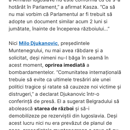
hotărât în Parlament,” a afirmat Kasza. “Ca să
nu mai vorbim că Parlamentul ar fi trebuit să
adopte un document similar acum 2 luni si
jumătate, înainte de începerea războiului…”
Nici
Milo Djukanovic
, președintele
Muntenegrului, nu mai avea răbdare și a
solicitat, deși nimeni nu-l băga în seamă în
acest moment,
oprirea imediată
a
bombardamentelor. “Comunitatea internațională
trebuie să evite ca ultimele tresăriri ale unei
politici tragice și ratate să cauzeze noi victime și
distrugeri,” a declarat Djukanovic într-o
conferință de presă. El a sugerat Belgradului să
abolească
starea de război
și să-i
demobilizeze pe rezerviștii din Iugoslavia. Deși
acest lucru nici nu era prevăzut de planul de