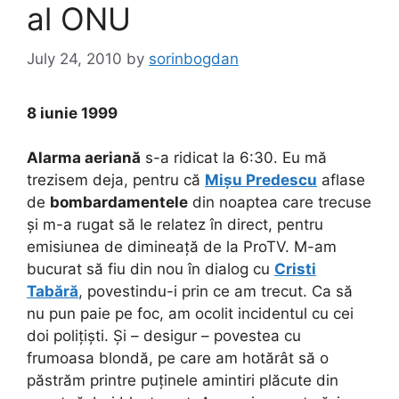
al ONU
July 24, 2010
by
sorinbogdan
8 iunie 1999
Alarma aeriană
s-a ridicat la 6:30. Eu mă
trezisem deja, pentru că
Mișu Predescu
aflase
de
bombardamentele
din noaptea care trecuse
și m-a rugat să le relatez în direct, pentru
emisiunea de dimineață de la ProTV. M-am
bucurat să fiu din nou în dialog cu
Cristi
Tabără
, povestindu-i prin ce am trecut. Ca să
nu pun paie pe foc, am ocolit incidentul cu cei
doi polițiști. Și – desigur – povestea cu
frumoasa blondă, pe care am hotărât să o
păstrăm printre puținele amintiri plăcute din