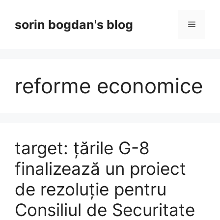
Skip
to
sorin bogdan's blog
Menu
content
reforme economice
target: țările G-8
finalizează un proiect
de rezoluție pentru
Consiliul de Securitate