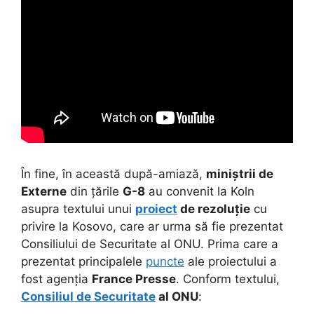
În fine, în această după-amiază,
miniștrii de
Externe
din țările
G-8
au convenit la Koln
asupra textului unui
proiect
de rezoluție
cu
privire la Kosovo, care ar urma să fie prezentat
Consiliului de Securitate al ONU. Prima care a
prezentat principalele
puncte
ale proiectului a
fost agenția
France Presse
. Conform textului,
Consiliul de Securitate
al ONU
: