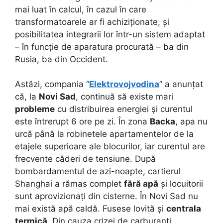
mai luat în calcul, în cazul în care
transformatoarele ar fi achiziționate, și
posibilitatea integrarii lor într-un sistem adaptat
– în funcție de aparatura procurată – ba din
Rusia, ba din Occident.
Astăzi, compania “
Elektrovojvodina
” a anunțat
că, la
Novi Sad
, continuă să existe mari
probleme
cu distribuirea energiei și curentul
este întrerupt 6 ore pe zi. În zona
Backa
, apa nu
urcă până la robinetele apartamentelor de la
etajele superioare ale blocurilor, iar curentul are
frecvente căderi de tensiune. După
bombardamentul de azi-noapte, cartierul
Shanghai a rămas complet
fără apă
și locuitorii
sunt aprovizionați din cisterne. În Novi Sad nu
mai există apă caldă. Fusese lovită și
centrala
termică
. Din cauza crizei de carburanți,