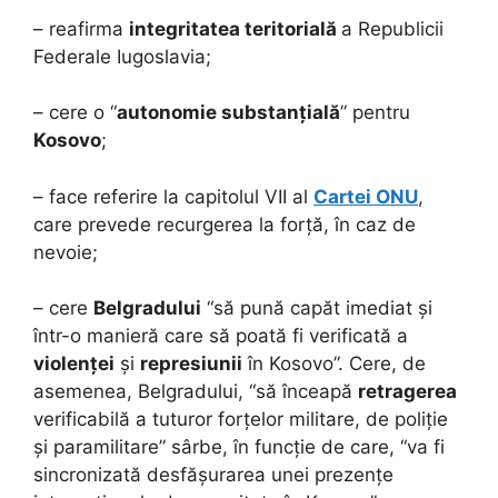
– reafirma
integritatea teritorială
a Republicii
Federale Iugoslavia;
– cere o “
autonomie substanțială
” pentru
Kosovo
;
– face referire la capitolul VII al
Cartei ONU
,
care prevede recurgerea la forță, în caz de
nevoie;
– cere
Belgradului
“să pună capăt imediat și
într-o manieră care să poată fi verificată a
violenței
și
represiunii
în Kosovo”. Cere, de
asemenea, Belgradului, “să înceapă
retragerea
verificabilă a tuturor forțelor militare, de poliție
și paramilitare” sârbe, în funcție de care, “va fi
sincronizată desfășurarea unei prezențe