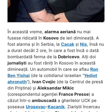
În această vreme,
alarma aeriană
nu mai
fusese ridicată în
Kosovo
de ieri dimineață. A
fost alarma și în Serbia, la
Cacak
și
Niș
, însă nu
a durat decât 2 ore, în care a fost încă o dată
bombardată ferma de la
Dobricevo
. Alți doi
jurnaliști
au fost răniți în Kosovo în această
dimineață. Un automobil în care se aflau
Ron
Ben Yishai
(de la cotidianul israelian “
Yediot
ahronoth
“),
Ivan Cvejic
(de la Centrul de presă
din Priștina) și
Aleksandar Mikic
(corespondentul agenției
France Presse
) a
căzut într-o
ambuscadă
a gherilelor UCK pe
șoseaua
Urosevac
–
Kacanik
. Ziariștii încercau