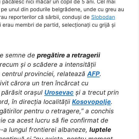
nu păcălesc nici măcar un copil de 5 ani. Cel mai
t pe unul din podurile belgrădene, unde cu greu au
u reporterilor că sârbii, conduși de
Slobodan
i erau membri de partid, selecționați cu grijă și
ele semne de
pregătire a retragerii
ecum și o scădere a intensității
și centrul provinciei, relatează
AFP
.
vit cărora un tren încărcat cu
 părăsit orașul
Urosevac
și a trecut prin
d, în direcția localității
Kosovopolje
.
ătirilor pentru o retragere,” a conchis
e ca acest lucru să fie confirmat de
e-a lungul frontierei albaneze,
luptele
ontinuă și “nu exista, pentru moment,