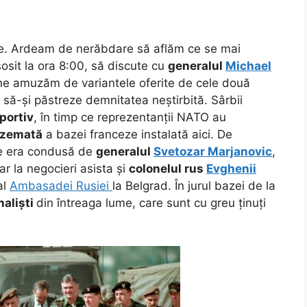
e. Ardeam de nerăbdare să aflăm ce se mai
sosit la ora 8:00, să discute cu
generalul
Michael
ne amuzăm de variantele oferite de cele două
să-și păstreze demnitatea neștirbită. Sârbii
portiv
, în timp ce reprezentanții NATO au
zemată
a bazei franceze instalată aici. De
ve era condusă de
generalul
Svetozar Marjanovic
,
ar la negocieri asista și
colonelul rus
Evghenii
al
Ambasadei Rusiei
la Belgrad. În jurul bazei de la
naliști
din întreaga lume, care sunt cu greu ținuți