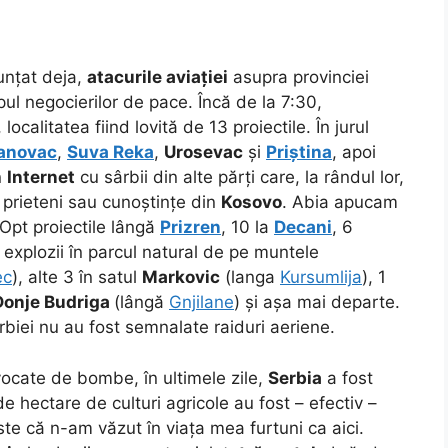
unțat deja,
atacurile
aviației
asupra provinciei
pul negocierilor de pace. Încă de la 7:30,
calitatea fiind lovită de 13 proiectile. În jurul
anovac
,
Suva Reka
,
Urosevac
și
Priștina
, apoi
n
Internet
cu sârbii din alte părți care, la rândul lor,
u prieteni sau cunoștințe din
Kosovo
. Abia apucam
Opt proiectile lângă
Prizren
, 10 la
Decani
, 6
 explozii în parcul natural de pe muntele
ec
), alte 3 în satul
Markovic
(langa
Kursumlija
), 1
Donje Budriga
(lângă
Gnjilane
) și așa mai departe.
Serbiei nu au fost semnalate raiduri aeriene.
vocate de bombe, în ultimele zile,
Serbia
a fost
de hectare de culturi agricole au fost – efectiv –
te că n-am văzut în viața mea furtuni ca aici.