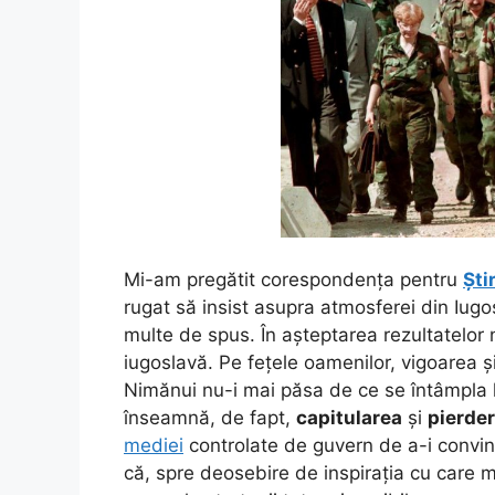
Mi-am pregătit corespondența pentru
Ști
rugat să insist asupra atmosferei din Iugo
multe de spus. În așteptarea rezultatelor n
iugoslavă. Pe fețele oamenilor, vigoarea și
Nimănui nu-i mai păsa de ce se întâmpla
înseamnă, de fapt,
capitularea
și
pierde
mediei
controlate de guvern de a-i convi
că, spre deosebire de inspirația cu care m