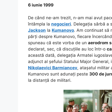
6 iunie 1999
De când ne-am trezit, n-am mai avut pac
întâmpla la
negocieri
. Delegația sârbă a 
Jackson
la
Kumanovo
. Am continuat să 
părți despre Kumanovo, fiecare încercând 
spuneau că este vorba de un
aerodrom s
declarat, sec, că discuțiile au loc într-o
ca
această dată, delegația Armatei iugosla
adjunct al șefului Statului Major General, i
Nikolaevici Barmiancev
, atașatul militar 
Kumanovo sunt adunați peste
300 de jur
la distanță de militari.