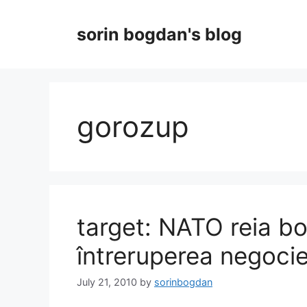
Skip
to
sorin bogdan's blog
content
gorozup
target: NATO reia 
întreruperea negoci
July 21, 2010
by
sorinbogdan