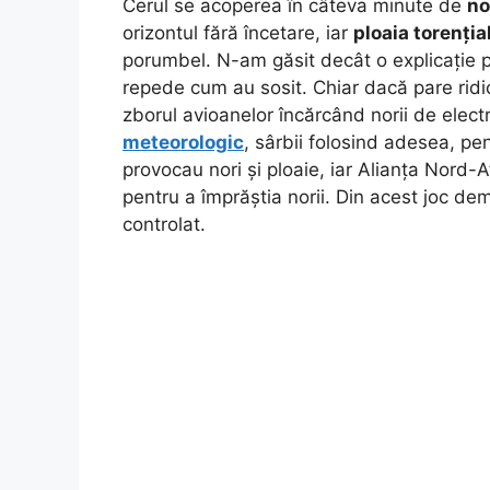
Cerul se acoperea în câteva minute de
no
orizontul fără încetare, iar
ploaia torenția
porumbel. N-am găsit decât o explicație pe
repede cum au sosit. Chiar dacă pare ridic
zborul avioanelor încărcând norii de elect
meteorologic
, sârbii folosind adesea, pe
provocau nori și ploaie, iar Alianța Nord-
pentru a împrăștia norii. Din acest joc de
controlat.