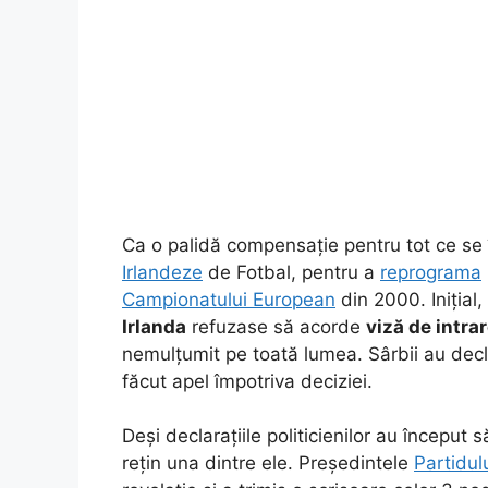
Ca o palidă compensație pentru tot ce se 
Irlandeze
de Fotbal, pentru a
reprograma
Campionatului European
din 2000. Inițial,
Irlanda
refuzase să acorde
viză de intra
nemulțumit pe toată lumea. Sârbii au decl
făcut apel împotriva deciziei.
Deși declarațiile politicienilor au început
rețin una dintre ele. Președintele
Partidul