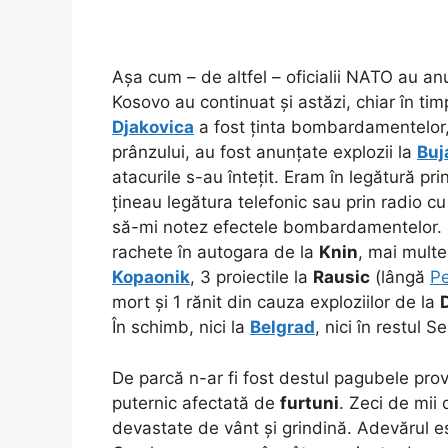
Așa cum – de altfel – oficialii NATO au an
Kosovo au continuat și astăzi, chiar în tim
Djakovica
a fost ținta bombardamentelor, lo
prânzului, au fost anunțate explozii la
Buj
atacurile s-au întețit. Eram în legătură pri
țineau legătura telefonic sau prin radio c
să-mi notez efectele bombardamentelor. 
rachete în autogara de la
Knin
, mai multe
Kopaonik
, 3 proiectile la
Rausic
(lângă
P
mort și 1 rănit din cauza exploziilor de la
În schimb, nici la
Belgrad
, nici în restul 
De parcă n-ar fi fost destul pagubele pro
puternic afectată de
furtuni
. Zeci de mii 
devastate de vânt și grindină. Adevărul es