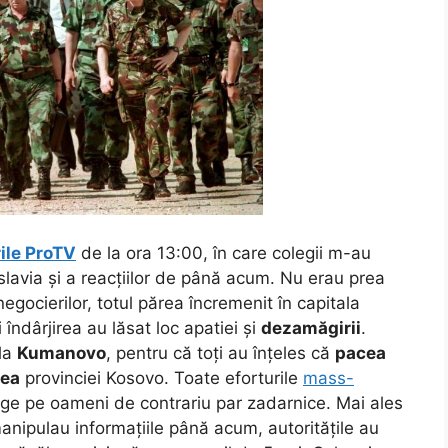
rile ProTV
de la ora 13:00, în care colegii m-au
slavia și a reacțiilor de până acum. Nu erau prea
egocierilor, totul părea încremenit în capitala
 îndârjirea au lăsat loc apatiei și
dezamăgirii
.
 la
Kumanovo
, pentru că toți au înțeles că
pacea
rea
provinciei Kosovo. Toate eforturile
mass-
nge pe oameni de contrariu par zadarnice.
Mai ales
anipulau informațiile până acum, autoritățile au