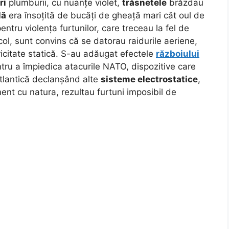
ri
plumburii, cu nuanțe violet,
trăsnetele
brăzdau
lă
era însoțită de bucăți de gheață mari cât oul de
ntru violența furtunilor, care treceau la fel de
ol, sunt convins că se datorau raidurile aeriene,
ricitate statică. S-au adăugat efectele
războiului
ntru a împiedica atacurile NATO, dispozitive care
Atlantică declanșând alte
sisteme electrostatice
,
ment cu natura, rezultau furtuni imposibil de