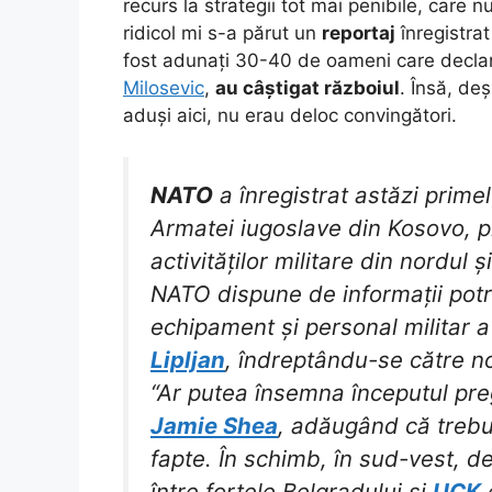
recurs la strategii tot mai penibile, care 
ridicol mi s-a părut un
reportaj
înregistra
fost adunați 30-40 de oameni care declara
Milosevic
,
au câștigat războiul
. Însă, deș
aduși aici, nu erau deloc convingători.
NATO
a înregistrat astăzi prim
Armatei iugoslave din Kosovo, pr
activităților militare din nordul 
NATO dispune de informații potri
echipament și personal militar a
Lipljan
, îndreptându-se către nor
“Ar putea însemna începutul preg
Jamie Shea
, adăugând că trebui
fapte. În schimb, în sud-vest, d
între forțele Belgradului și
UCK
c