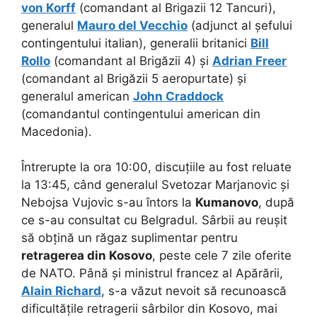
von Korff
(comandant al Brigazii 12 Tancuri),
generalul
Mauro del Vecchio
(adjunct al șefului
contingentului italian), generalii britanici
Bill
Rollo
(comandant al Brigăzii 4) și
Adrian Freer
(comandant al Brigăzii 5 aeropurtate) și
generalul american
John Craddock
(comandantul contingentului american din
Macedonia).
Întrerupte la ora 10:00, discuțiile au fost reluate
la 13:45, când generalul Svetozar Marjanovic și
Nebojsa Vujovic s-au întors la
Kumanovo
, după
ce s-au consultat cu Belgradul. Sârbii au reușit
să obțină un răgaz suplimentar pentru
retragerea din Kosovo
, peste cele 7 zile oferite
de NATO. Până și ministrul francez al Apărării,
Alain Richard
, s-a văzut nevoit să recunoască
dificultățile retragerii sârbilor din Kosovo, mai