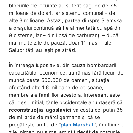
blocurile de locuințe au suferit pagube de 7,5
milioane de dolari, iar sistemul comunal – de
alte 3 milioane. Astăzi, partea dinspre Sremska
a orașului continuă să fie alimentată cu apă din
9 cisterne, iar – din lipsă de carburanți – după
mai multe zile de pauză, doar 11 mașini ale
Salubrității au ieșit pe străzi.
În întreaga Iugoslavie, din cauza bombardării
capacităților economice, au rămas fără locuri de
muncă peste 500.000 de oameni, situația
afectând alte 1,6 milioane de persoane,
membre ale familiilor acestora. Interesant este
că, deși, inițial, țările occidentale anunțaseră că
reconstrucția Iugoslaviei
va costa cel putin 35
de miliarde de mărci germane și că se
pregătește un fel de “
plan Marshall
“, în ultimele
zile, nimeni nu a mai amintit decât de costurile