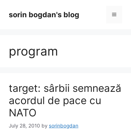
Skip
to
sorin bogdan's blog
Menu
content
program
target: sârbii semnează
acordul de pace cu
NATO
July 28, 2010
by
sorinbogdan