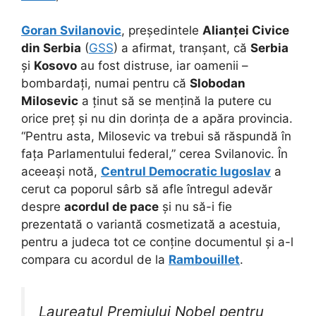
Goran Svilanovic
, președintele
Alianței Civice
din Serbia
(
GSS
) a afirmat, tranșant, că
Serbia
și
Kosovo
au fost distruse, iar oamenii –
bombardați, numai pentru că
Slobodan
Milosevic
a ținut să se mențină la putere cu
orice preț și nu din dorința de a apăra provincia.
“Pentru asta, Milosevic va trebui să răspundă în
fața Parlamentului federal,” cerea Svilanovic. În
aceeași notă,
Centrul Democratic Iugoslav
a
cerut ca poporul sârb să afle întregul adevăr
despre
acordul de pace
și nu să-i fie
prezentată o variantă cosmetizată a acestuia,
pentru a judeca tot ce conține documentul și a-l
compara cu acordul de la
Rambouillet
.
Laureatul Premiului Nobel pentru