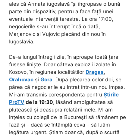
ales că Armata iugoslavă își îngropase o bună
parte din dispozitiv, pentru a face față unei
eventuale intervenții terestre. La ora 17:00,
negocierile s-au întrerupt încă o dată,
Marjanovic și Vujovic plecând din nou în
Iugoslavia.
De-a lungul întregii zile, în aproape toată țara
fusese liniște. Doar câteva explozii izolate în
Kosovo, în regiunea localităților
Dragas
,
Orahovac
și
Gora
. După plecarea celor doi, se
părea că negocierile au intrat într-un nou impas.
Mi-am transmis corespondența pentru
Știrile
ProTV
de la 19:30
, lăsând ambiguitatea să
plutească și deasupra relatării mele. M-am
înțeles cu colegii de la București să rămânem pe
fază și – dacă se întâmplă ceva – să luăm
legătura urgent. Știam doar că, după o scurtă