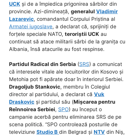
UCK
și de a împiedica prigonirea sârbilor din
provincie. Azi-dimineață,
generalul
Vladimir
Lazarevic
, comandantul Corpului Priștina al
Armatei iugoslave
, a declarat că, sprijiniți de
forțele speciale NATO,
teroriștii UCK
au
continuat să atace militarii sârbi de la granița cu
Albania, însă atacurile au fost respinse.
Partidul Radical din Serbia
(
SRS
) a comunicat
că interesele vitale ale locuitorilor din Kosovo și
Metohia pot fi apărate doar în interiorul Serbiei.
Dragoljub Stankovic
, membru în Colegiul
director al partidului, a declarat că
Vuk
Draskovic
și partidul său (
Mișcarea pentru
Reînnoirea Serbiei
,
SPO
) au început o
campanie acerbă pentru eliminarea SRS de pe
scena politică. “SPO controlează posturile de
televiziune
Studio B
din Belgrad și
NTV
din Niș,