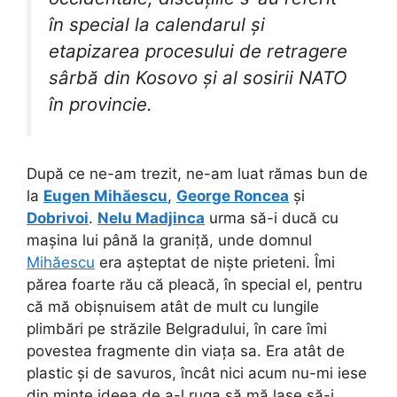
în special la calendarul și
etapizarea procesului de retragere
sârbă din Kosovo și al sosirii NATO
în provincie.
După ce ne-am trezit, ne-am luat rămas bun de
la
Eugen Mihăescu
,
George Roncea
și
Dobrivoi
.
Nelu Madjinca
urma să-i ducă cu
mașina lui până la graniță, unde domnul
Mihăescu
era așteptat de niște prieteni. Îmi
părea foarte rău că pleacă, în special el, pentru
că mă obișnuisem atât de mult cu lungile
plimbări pe străzile Belgradului, în care îmi
povestea fragmente din viața sa. Era atât de
plastic și de savuros, încât nici acum nu-mi iese
din minte ideea de a-l ruga să mă lase să-i