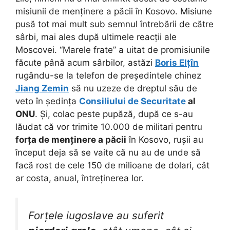
misiunii de menținere a păcii în Kosovo. Misiune
pusă tot mai mult sub semnul întrebării de către
sârbi, mai ales după ultimele reacții ale
Moscovei. “Marele frate” a uitat de promisiunile
făcute până acum sârbilor, astăzi
Boris Elțîn
rugându-se la telefon de președintele chinez
Jiang Zemin
să nu uzeze de dreptul său de
veto în ședința
Consiliului de Securitate
al
ONU
. Și, colac peste pupăză, după ce s-au
lăudat că vor trimite 10.000 de militari pentru
forța de menținere a păcii
în Kosovo, rușii au
început deja să se vaite că nu au de unde să
facă rost de cele 150 de milioane de dolari, cât
ar costa, anual, întreținerea lor.
Forțele iugoslave au suferit