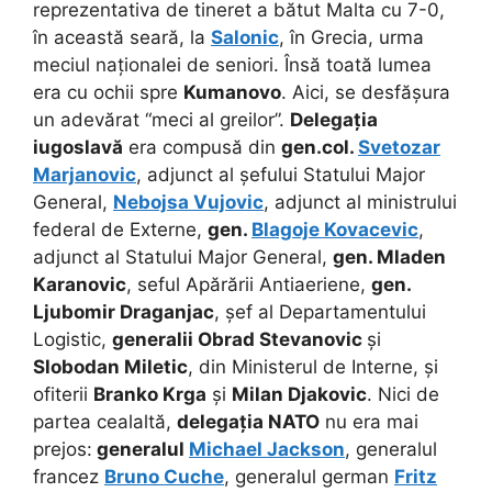
reprezentativa de tineret a bătut Malta cu 7-0,
în această seară, la
Salonic
, în Grecia, urma
meciul naționalei de seniori. Însă toată lumea
era cu ochii spre
Kumanovo
. Aici, se desfășura
un adevărat “meci al greilor”.
Delegația
iugoslavă
era compusă din
gen.col.
Svetozar
Marjanovic
, adjunct al șefului Statului Major
General,
Nebojsa Vujovic
, adjunct al ministrului
federal de Externe,
gen.
Blagoje Kovacevic
,
adjunct al Statului Major General,
gen. Mladen
Karanovic
, seful Apărării Antiaeriene,
gen.
Ljubomir Draganjac
, șef al Departamentului
Logistic,
generalii Obrad Stevanovic
și
Slobodan Miletic
, din Ministerul de Interne, și
ofiterii
Branko Krga
și
Milan Djakovic
. Nici de
partea cealaltă,
delegația NATO
nu era mai
prejos:
generalul
Michael Jackson
, generalul
francez
Bruno Cuche
, generalul german
Fritz