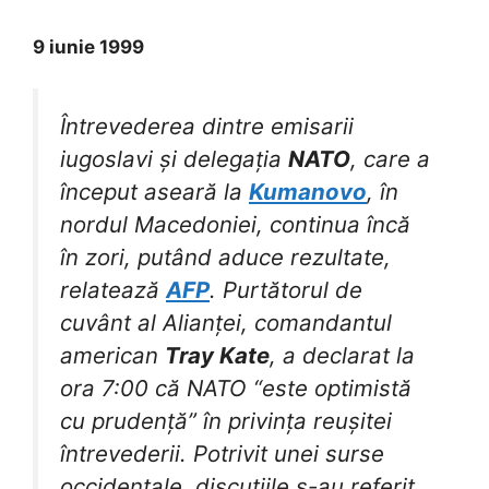
9 iunie 1999
Întrevederea dintre emisarii
iugoslavi și delegația
NATO
, care a
început aseară la
Kumanovo
, în
nordul Macedoniei, continua încă
în zori, putând aduce rezultate,
relatează
AFP
. Purtătorul de
cuvânt al Alianței, comandantul
american
Tray Kate
, a declarat la
ora 7:00 că NATO “este optimistă
cu prudență” în privința reușitei
întrevederii. Potrivit unei surse
occidentale, discuțiile s-au referit