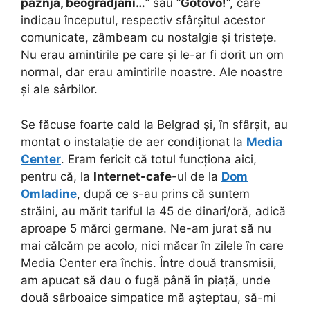
paznja, beogradjani…
” sau “
Gotovo!
“, care
indicau începutul, respectiv sfârșitul acestor
comunicate, zâmbeam cu nostalgie și tristețe.
Nu erau amintirile pe care și le-ar fi dorit un om
normal, dar erau amintirile noastre. Ale noastre
și ale sârbilor.
Se făcuse foarte cald la Belgrad și, în sfârșit, au
montat o instalație de aer condiționat la
Media
Center
. Eram fericit că totul funcționa aici,
pentru că, la
Internet-cafe
-ul de la
Dom
Omladine
, după ce s-au prins că suntem
străini, au mărit tariful la 45 de dinari/oră, adică
aproape 5 mărci germane. Ne-am jurat să nu
mai călcăm pe acolo, nici măcar în zilele în care
Media Center era închis. Între două transmisii,
am apucat să dau o fugă până în piață, unde
două sârboaice simpatice mă așteptau, să-mi