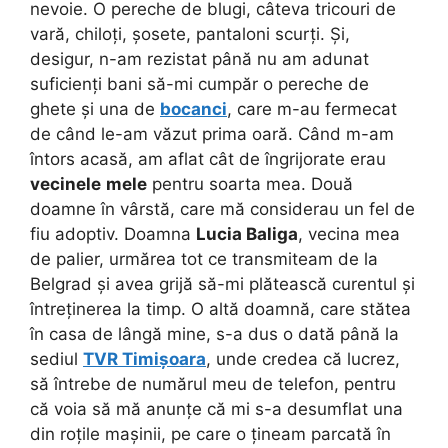
nevoie. O pereche de blugi, câteva tricouri de
vară, chiloți, șosete, pantaloni scurți. Și,
desigur, n-am rezistat până nu am adunat
suficienți bani să-mi cumpăr o pereche de
ghete și una de
bocanci
, care m-au fermecat
de când le-am văzut prima oară. Când m-am
întors acasă, am aflat cât de îngrijorate erau
vecinele
mele
pentru soarta mea. Două
doamne în vârstă, care mă considerau un fel de
fiu adoptiv. Doamna
Lucia Baliga
, vecina mea
de palier, urmărea tot ce transmiteam de la
Belgrad și avea grijă să-mi plătească curentul și
întreținerea la timp. O altă doamnă, care stătea
în casa de lângă mine, s-a dus o dată până la
sediul
TVR Timișoara
, unde credea că lucrez,
să întrebe de numărul meu de telefon, pentru
că voia să mă anunțe că mi s-a desumflat una
din roțile mașinii, pe care o țineam parcată în