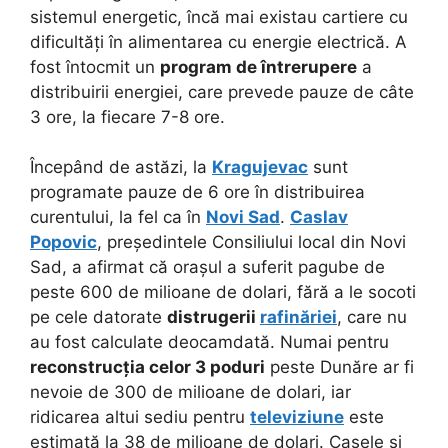
sistemul energetic, încă mai existau cartiere cu
dificultăți în alimentarea cu energie electrică. A
fost întocmit un
program de întrerupere
a
distribuirii energiei, care prevede pauze de câte
3 ore, la fiecare 7-8 ore.
Începând de astăzi, la
Kragujevac
sunt
programate pauze de 6 ore în distribuirea
curentului, la fel ca în
Novi Sad
.
Caslav
Popovic
, președintele Consiliului local din Novi
Sad, a afirmat că orașul a suferit pagube de
peste 600 de milioane de dolari, fără a le socoti
pe cele datorate
distrugerii
rafinăriei
, care nu
au fost calculate deocamdată. Numai pentru
reconstrucția celor 3 poduri
peste Dunăre ar fi
nevoie de 300 de milioane de dolari, iar
ridicarea altui sediu pentru
televiziune
este
estimată la 38 de milioane de dolari. Casele și