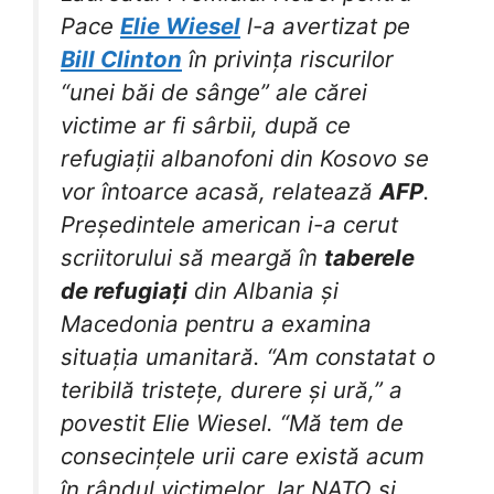
Pace
Elie Wiesel
l-a avertizat pe
Bill Clinton
în privința riscurilor
“unei băi de sânge” ale cărei
victime ar fi sârbii, după ce
refugiații albanofoni din Kosovo se
vor întoarce acasă, relatează
AFP
.
Președintele american i-a cerut
scriitorului să meargă în
taberele
de refugiați
din Albania și
Macedonia pentru a examina
situația umanitară. “Am constatat o
teribilă tristețe, durere și ură,” a
povestit Elie Wiesel. “Mă tem de
consecințele urii care există acum
în rândul victimelor. Iar NATO și