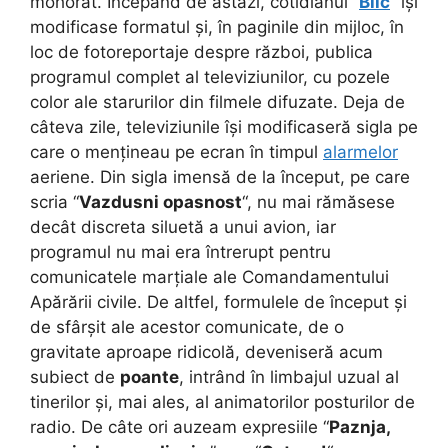
mohorât. Începând de astăzi, cotidianul “
Blic
” își
modificase formatul și, în paginile din mijloc, în
loc de fotoreportaje despre război, publica
programul complet al televiziunilor, cu pozele
color ale starurilor din filmele difuzate. Deja de
câteva zile, televiziunile își modificaseră sigla pe
care o mențineau pe ecran în timpul
alarmelor
aeriene. Din sigla imensă de la început, pe care
scria “
Vazdusni opasnost
“, nu mai rămăsese
decât discreta siluetă a unui avion, iar
programul nu mai era întrerupt pentru
comunicatele marțiale ale Comandamentului
Apărării civile. De altfel, formulele de început și
de sfârșit ale acestor comunicate, de o
gravitate aproape ridicolă, deveniseră acum
subiect de
poante
, intrând în limbajul uzual al
tinerilor și, mai ales, al animatorilor posturilor de
radio. De câte ori auzeam expresiile “
Paznja,