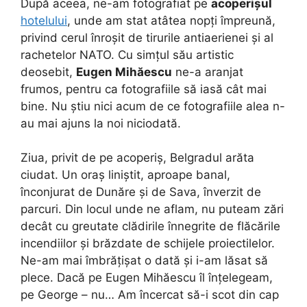
După aceea, ne-am fotografiat pe
acoperișul
hotelului
, unde am stat atâtea nopți împreună,
privind cerul înroșit de tirurile antiaerienei și al
rachetelor NATO. Cu simțul său artistic
deosebit,
Eugen Mihăescu
ne-a aranjat
frumos, pentru ca fotografiile să iasă cât mai
bine. Nu știu nici acum de ce fotografiile alea n-
au mai ajuns la noi niciodată.
Ziua, privit de pe acoperiș, Belgradul arăta
ciudat. Un oraș liniștit, aproape banal,
înconjurat de Dunăre și de Sava, înverzit de
parcuri. Din locul unde ne aflam, nu puteam zări
decât cu greutate clădirile înnegrite de flăcările
incendiilor și brăzdate de schijele proiectilelor.
Ne-am mai îmbrățișat o dată și i-am lăsat să
plece. Dacă pe Eugen Mihăescu îl înțelegeam,
pe George – nu… Am încercat să-i scot din cap