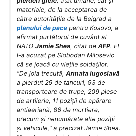
pierderi grele
, atât umane, cât și
materiale, de la acceptarea de
către autoritățile de la Belgrad a
planului de pace
pentru Kosovo, a
afirmat purtătorul de cuvânt al
NATO
Jamie Shea
, citat de
AFP
. El
l-a acuzat pe Slobodan Milosevic
că se joacă cu viețile soldaților.
“De joia trecută,
Armata iugoslavă
a pierdut 29 de tancuri, 93 de
transportoare de trupe, 209 piese
de artilerie, 11 poziții de apărare
antiaeriană, 86 de mortiere,
precum și nenumărate alte poziții
și vehicule,” a precizat Jamie Shea.