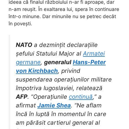
ideea că finalul războiului n-ar fi aproape, dar
n-am reușit. În exaltarea lui, spera în continuare
într-o minune. Dar minunile nu se petrec decât
în povești.
NATO
a dezmințit declarațiile
șefului Statului Major al
Armatei
germane
,
generalul
Hans-Peter
von Kirchbach
, privind
suspendarea operațiunilor militare
împotriva Iugoslaviei, relatează
AFP
. “Operațiunile
continuă
,” a
afirmat
Jamie Shea
. “Ne aflam
încă în luptă în momentul în care
am părăsit cartierul general al