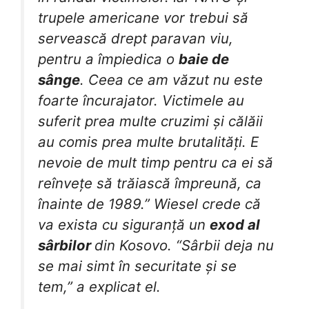
trupele americane vor trebui să
servească drept paravan viu,
pentru a împiedica o
baie de
sânge
. Ceea ce am văzut nu este
foarte încurajator. Victimele au
suferit prea multe cruzimi și călăii
au comis prea multe brutalități. E
nevoie de mult timp pentru ca ei să
reînvețe să trăiască împreună, ca
înainte de 1989.” Wiesel crede că
va exista cu siguranță un
exod al
sârbilor
din Kosovo. “Sârbii deja nu
se mai simt în securitate și se
tem,” a explicat el.