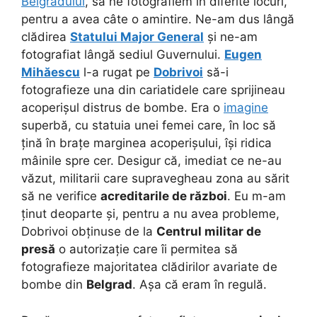
Belgradului
, să ne fotografiem în diferite locuri,
pentru a avea câte o amintire. Ne-am dus lângă
clădirea
Statului Major General
și ne-am
fotografiat lângă sediul Guvernului.
Eugen
Mihăescu
l-a rugat pe
Dobrivoi
să-i
fotografieze una din cariatidele care sprijineau
acoperișul distrus de bombe. Era o
imagine
superbă, cu statuia unei femei care, în loc să
țină în brațe marginea acoperișului, își ridica
mâinile spre cer. Desigur că, imediat ce ne-au
văzut, militarii care supravegheau zona au sărit
să ne verifice
acreditarile de război
.
Eu m-am
ținut deoparte și, pentru a nu avea probleme,
Dobrivoi obținuse de la
Centrul militar de
presă
o autorizație care îi permitea să
fotografieze majoritatea clădirilor avariate de
bombe din
Belgrad
. Așa că eram în regulă.