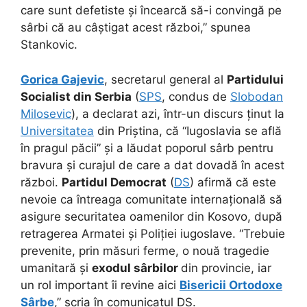
care sunt defetiste și încearcă să-i convingă pe
sârbi că au câștigat acest război,” spunea
Stankovic.
Gorica Gajevic
, secretarul general al
Partidului
Socialist din Serbia
(
SPS
, condus de
Slobodan
Milosevic
), a declarat azi, într-un discurs ținut la
Universitatea
din Priștina, că “Iugoslavia se află
în pragul păcii” și a lăudat poporul sârb pentru
bravura și curajul de care a dat dovadă în acest
război.
Partidul Democrat
(
DS
) afirmă că este
nevoie ca întreaga comunitate internațională să
asigure securitatea oamenilor din Kosovo, după
retragerea Armatei și Poliției iugoslave. “Trebuie
prevenite, prin măsuri ferme, o nouă tragedie
umanitară și
exodul sârbilor
din provincie, iar
un rol important îi revine aici
Bisericii Ortodoxe
Sârbe
,” scria în comunicatul DS.