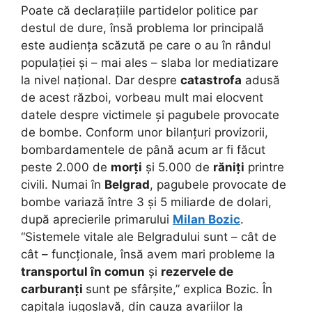
Poate că declarațiile partidelor politice par
destul de dure, însă problema lor principală
este audiența scăzută pe care o au în rândul
populației și – mai ales – slaba lor mediatizare
la nivel național. Dar despre
catastrofa
adusă
de acest război, vorbeau mult mai elocvent
datele despre victimele și pagubele provocate
de bombe. Conform unor bilanțuri provizorii,
bombardamentele de până acum ar fi făcut
peste 2.000 de
morți
și 5.000 de
răniți
printre
civili. Numai în
Belgrad
, pagubele provocate de
bombe variază între 3 și 5 miliarde de dolari,
după aprecierile primarului
Milan Bozic
.
“Sistemele vitale ale Belgradului sunt – cât de
cât – funcționale, însă avem mari probleme la
transportul în comun
și
rezervele de
carburanți
sunt pe sfârșite,” explica Bozic. În
capitala iugoslavă, din cauza avariilor la