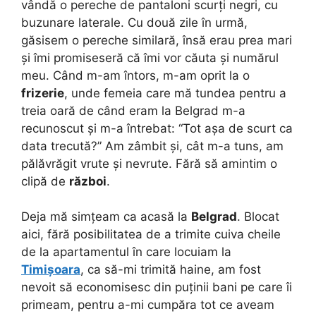
vândă o pereche de pantaloni scurți negri, cu
buzunare laterale. Cu două zile în urmă,
găsisem o pereche similară, însă erau prea mari
și îmi promiseseră că îmi vor căuta și numărul
meu. Când m-am întors, m-am oprit la o
frizerie
, unde femeia care mă tundea pentru a
treia oară de când eram la Belgrad m-a
recunoscut și m-a întrebat: “Tot așa de scurt ca
data trecută?” Am zâmbit și, cât m-a tuns, am
pălăvrăgit vrute și nevrute. Fără să amintim o
clipă de
război
.
Deja mă simțeam ca acasă la
Belgrad
. Blocat
aici, fără posibilitatea de a trimite cuiva cheile
de la apartamentul în care locuiam la
Timișoara
, ca să-mi trimită haine, am fost
nevoit să economisesc din puținii bani pe care îi
primeam, pentru a-mi cumpăra tot ce aveam