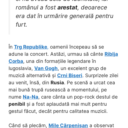
românul a fost
arestat
, deoarece
era dat în urmărire generală pentru
furt.
În
Trg Republike
,
oamenii începeau să se
adune la concert. Astăzi, urmau să cânte
Riblja
Corba
, una din formațiile legendare în
Iugoslavia,
Van Gogh
, un excelent grup de
muzică alternativă și
Crni Biseri
. Surprizele zilei
au venit, însă, din
Rusia
. Pe scenă a urcat cea
mai bună trupă rusească a momentului, pe
nume
Na-Na
, care cânta un pop-rock destul de
penibil
și a fost aplaudată mai mult pentru
gestul făcut, decât pentru calitatea muzicii.
Când să plecăm,
Mile Cărpenișan
a observat