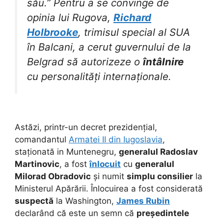
său.” Pentru a se convinge de
opinia lui Rugova,
Richard
Holbrooke
, trimisul special al SUA
în Balcani, a cerut guvernului de la
Belgrad să autorizeze o
întâlnire
cu personalități internaționale.
Astăzi, printr-un decret prezidențial,
comandantul
Armatei II din Iugoslavia
,
staționată in Muntenegru,
generalul Radoslav
Martinovic
, a fost
înlocuit
cu
generalul
Milorad Obradovic
și numit
simplu consilier
la
Ministerul Apărării. Înlocuirea a fost considerată
suspectă
la Washington,
James Rubin
declarând că este un semn că
președintele