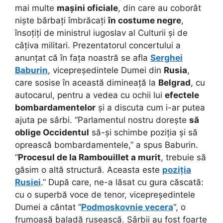
mai multe
mașini oficiale
, din care au coborât
niște bărbați îmbrăcați
în costume negre
,
însoțiți de ministrul iugoslav al Culturii și de
câțiva militari. Prezentatorul concertului a
anunțat că în fața noastră se afla
Serghei
Baburin
, vicepreședintele Dumei din
Rusia
,
care sosise în această dimineață la
Belgrad
, cu
autocarul, pentru a vedea cu ochii lui
efectele
bombardamentelor
și a discuta cum i-ar putea
ajuta pe sârbi. “Parlamentul nostru dorește
să
oblige Occidentul
să-și schimbe poziția și să
oprească bombardamentele,” a spus Baburin.
“
Procesul de la Rambouillet a murit
, trebuie să
găsim o altă structură. Aceasta este
poziția
Rusiei
.” După care, ne-a lăsat cu gura căscată:
cu o superbă voce de tenor, vicepreședintele
Dumei a cântat “
Podmoskovnie vecera
“, o
frumoasă baladă rusească. Sârbii au fost foarte