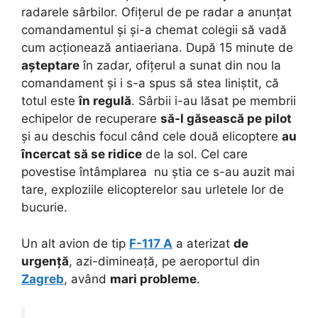
radarele sârbilor. Ofițerul de pe radar a anunțat
comandamentul și și-a chemat colegii să vadă
cum acționează antiaeriana. După 15 minute de
așteptare
în zadar, ofițerul a sunat din nou la
comandament și i s-a spus să stea liniștit, că
totul este
în regulă
. Sârbii i-au lăsat pe membrii
echipelor de recuperare
să-l găsească pe pilot
și au deschis focul când cele două elicoptere
au
încercat să se ridice
de la sol. Cel care
povestise întâmplarea nu știa ce s-au auzit mai
tare, exploziile elicopterelor sau urletele lor de
bucurie.
Un alt avion de tip
F-117 A
a aterizat
de
urgență
, azi-dimineață, pe aeroportul din
Zagreb
, având
mari probleme
.