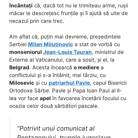
încântați
că, dacă tot nu le trimiteau arme, rușii
măcar le descrețesc frunțile și îi ajută să uite de
necazul prin care trec.
Am aflat că, puțin mai devreme, președintele
Serbiei
Milan Milutinovic
a stat de vorbă cu
monseniorul
Jean-Louis Tauran
, ministrul de
Externe al Vaticanului, care a sosit, și el, la
Belgrad
. Acesta încearcă
o mediere
a
conflictului și s-a întâlnit, mai târziu, cu
Milosevic
și cu
patriarhul Pavle
, capul Bisericii
Ortodoxe Sârbe. Pavle și Papa Ioan Paul al II-
lea vor face
apel
în favoarea încetării focului cu
ocazia celor două sărbători pascale.
“Potrivit unui comunicat al
Pentagonului, trupele iugoslave