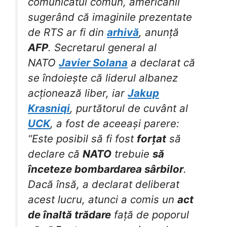
comunicatul comun, americanii
sugerând că imaginile prezentate
de RTS ar fi din
arhivă
, anunță
AFP
. Secretarul general al
NATO
Javier Solana
a declarat că
se îndoiește că liderul albanez
acționează liber, iar
Jakup
Krasniqi
, purtătorul de cuvânt al
UCK
, a fost de aceeași parere:
“Este posibil să fi fost
forțat
să
declare că
NATO
trebuie
să
înceteze bombardarea sârbilor
.
Dacă însă, a declarat deliberat
acest lucru, atunci a comis un
act
de înaltă trădare
față de poporul