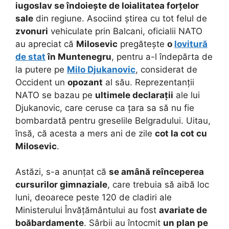
iugoslav se îndoiește de loialitatea forțelor
sale
din regiune. Asociind știrea cu tot felul de
zvonuri
vehiculate prin Balcani, oficialii NATO
au apreciat că
Milosevic
pregătește
o
lovitură
de stat
în Muntenegru
, pentru a-l îndepărta de
la putere pe
Milo Djukanovic
, considerat de
Occident un
opozant
al său. Reprezentanții
NATO se bazau pe
ultimele declarații
ale lui
Djukanovic, care ceruse ca țara sa să nu fie
bombardată pentru greselile Belgradului. Uitau,
însă, că acesta a mers ani de zile
cot la cot cu
Milosevic
.
Astăzi, s-a anunțat că
se amână reînceperea
cursurilor gimnaziale
, care trebuia să aibă loc
luni, deoarece peste 120 de cladiri ale
Ministerului Învățământului au fost
avariate de
boăbardamente
. Sârbii au întocmit
un plan pe