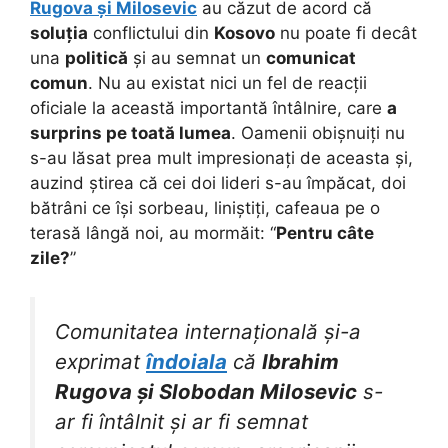
Rugova și Milosevic
au căzut de acord că
soluția
conflictului din
Kosovo
nu poate fi decât
una
politică
și au semnat un
comunicat
comun
. Nu au existat nici un fel de reacții
oficiale la această importantă întâlnire, care
a
surprins pe toată lumea
. Oamenii obișnuiți nu
s-au lăsat prea mult impresionați de aceasta și,
auzind știrea că cei doi lideri s-au împăcat, doi
bătrâni ce își sorbeau, liniștiți, cafeaua pe o
terasă lângă noi, au mormăit: “
Pentru câte
zile?
”
Comunitatea internațională și-a
exprimat
îndoiala
că
Ibrahim
Rugova și Slobodan Milosevic
s-
ar fi întâlnit și ar fi semnat