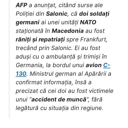
AFP
a anunțat, citând surse ale
Poliției din
Salonic
, că
doi soldați
germani
ai unei unități
NATO
staționată în
Macedonia
au fost
răniți și repatriați
spre Frankfurt,
trecând prin Salonic. Ei au fost
aduși cu o ambulanță și trimiși în
Germania, la bordul unui
avion
C-
130
. Ministrul german al Apărării a
confirmat informația, însă a
precizat că cei doi au fost victimele
unui “
accident de muncă
“, fără
legătură cu situația din regiune.