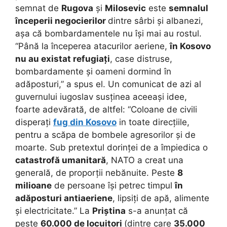
semnat de
Rugova
și
Milosevic
este
semnalul
începerii negocierilor
dintre sârbi și albanezi,
așa că bombardamentele nu își mai au rostul.
“Până la începerea atacurilor aeriene,
în Kosovo
nu au existat refugiați
, case distruse,
bombardamente și oameni dormind în
adăposturi,” a spus el. Un comunicat de azi al
guvernului iugoslav susținea aceeași idee,
foarte adevărată, de altfel: “Coloane de civili
disperați
fug din Kosovo
in toate direcțiile,
pentru a scăpa de bombele agresorilor și de
moarte. Sub pretextul dorinței de a împiedica o
catastrofă umanitară
, NATO a creat una
generală, de proporții nebănuite. Peste
8
milioane
de persoane își petrec timpul
în
adăposturi antiaeriene
, lipsiți de apă, alimente
și electricitate.” La
Priștina
s-a anunțat că
peste
60.000 de locuitori
(dintre care
35.000