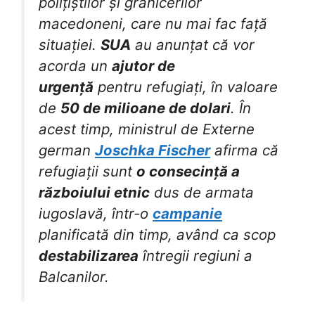
polițiștilor și grănicerilor
macedoneni, care nu mai fac față
situației.
SUA
au anunțat că vor
acorda un
ajutor de
urgență
pentru refugiați, în valoare
de
50 de milioane de dolari
. În
acest timp, ministrul de Externe
german
Joschka Fischer
afirma că
refugiații sunt
o consecință a
războiului etnic
dus de armata
iugoslavă, într-o
campanie
planificată din timp, având ca scop
destabilizarea
întregii regiuni a
Balcanilor.