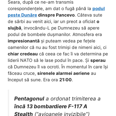
Seara, după ce ne-am transmis
corespondențele, am dat o fugă până la
podul
peste Dunăre
dinspre Pancevo
. Câteva sute
de sârbi au venit aici, iar un preot a oficiat
o
slujbă
, invocându-L pe Dumnezeu să apere
podul de bombele dușmanilor. Atmosfera era
impresionantă
și puteam vedea pe fețele
oamenilor că nu au fost trimiși de nimeni aici, ci
chiar credeau
că ceea ce fac îi va determina pe
liderii NATO să le lase podul în pace. Și
sperau
că Dumnezeu îl va ocroti. În momentul în care își
făceau cruce,
sirenele alarmei aeriene
au
început să sune. Era ora
21:00
.
Pentagonul
a ordonat trimiterea a
încă 13 bombardiere F-117 A
Stealth
(“avioanele invizibile”)