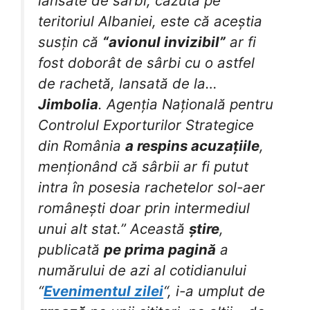
lansate de sârbi, căzută pe
teritoriul Albaniei, este că aceștia
susțin că
“avionul invizibil”
ar fi
fost doborât de sârbi cu o astfel
de rachetă, lansată de la…
Jimbolia
. Agenția Națională pentru
Controlul Exporturilor Strategice
din România
a respins acuzațiile
,
menționând că sârbii ar fi putut
intra în posesia rachetelor sol-aer
românești doar prin intermediul
unui alt stat.” Această
știre
,
publicată
pe prima pagină
a
numărului de azi al cotidianului
“
Evenimentul zilei
“, i-a umplut de