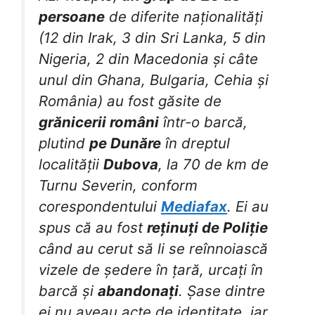
persoane
de diferite naționalități
(12 din Irak, 3 din Sri Lanka, 5 din
Nigeria, 2 din Macedonia și câte
unul din Ghana, Bulgaria, Cehia și
România) au fost găsite de
grănicerii români
într-o barcă,
plutind
pe Dunăre
în dreptul
localității
Dubova
, la 70 de km de
Turnu Severin, conform
corespondentului
Mediafax
. Ei au
spus că au fost
reținuți de Poliție
când au cerut să li se reînnoiască
vizele de ședere în țară, urcați în
barcă și
abandonați
. Șase dintre
ei nu aveau acte de identitate, iar