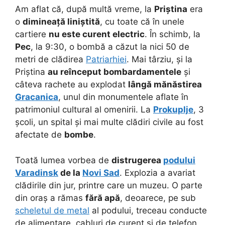
Am aflat că, după multă vreme, la
Priștina
era
o
dimineață liniștită
, cu toate că în unele
cartiere
nu este curent electric
. În schimb, la
Pec
, la 9:30, o bombă a căzut la nici 50 de
metri de clădirea
Patriarhiei
. Mai târziu, și la
Priștina
au reînceput bombardamentele
și
câteva rachete au explodat
lângă mănăstirea
Gracanica
, unul din monumentele aflate în
patrimoniul cultural al omenirii. La
Prokuplje
, 3
școli, un spital și mai multe clădiri civile au fost
afectate de
bombe
.
Toată lumea vorbea de
distrugerea
podului
Varadinsk
de la
Novi Sad
. Explozia a avariat
clădirile din jur, printre care un muzeu. O parte
din oraș a rămas
fără apă
, deoarece, pe sub
scheletul de metal
al podului, treceau conducte
de alimentare, cabluri de curent și de telefon.