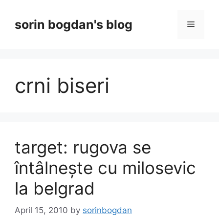
Skip
to
sorin bogdan's blog
Menu
content
crni biseri
target: rugova se
întâlnește cu milosevic
la belgrad
April 15, 2010
by
sorinbogdan