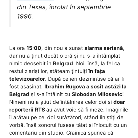
din Texas, înrolat în septembrie
1996.
La ora
15:00
, din nou a sunat
alarma aeriană
,
dar nu a ținut decât o oră și nu s-a întâmplat
nimic deosebit în
Belgrad
. Noi, însă, la fel ca
restul ziariștilor, stăteam țintuiți
în fața
televizoarelor
. După ce ieri dezmințise că ar fi
fost asasinat,
Ibrahim Rugova a sosit astăzi la
Belgrad
și s-a întâlnit cu
Slobodan Milosevic
!
Nimeni nu a știut de întâlnirea celor doi și
doar
reporterii RTS
au avut voie să filmeze. Imaginile
îi arătau pe cei doi surâzători, stând liniștiți de
vorbă, însă sonorul fusese tăiat și înlocuit cu un
comentariu din studio. Crainica spunea că