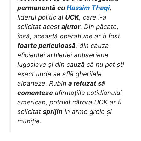
permanentă cu
Hassim Thaqi
,
liderul politic al
UCK
, care i-a
solicitat acest
ajutor
. Din păcate,
însă, această operațiune ar fi fost
foarte periculoasă
, din cauza
eficienței artileriei antiaeriene
iugoslave și din cauză că nu pot ști
exact unde se află gherilele
albaneze. Rubin
a refuzat să
comenteze
afirmațiile cotidianului
american, potrivit cărora UCK ar fi
solicitat
sprijin
în arme grele și
muniție.