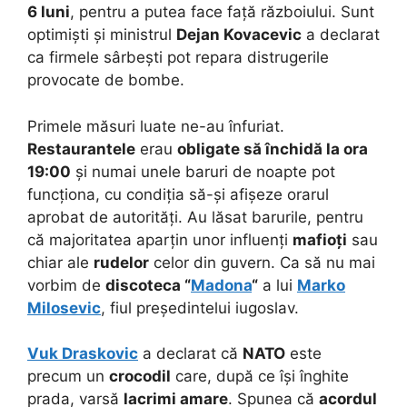
6 luni
, pentru a putea face față războiului. Sunt
optimiști și ministrul
Dejan Kovacevic
a declarat
ca firmele sârbești pot repara distrugerile
provocate de bombe.
Primele măsuri luate ne-au înfuriat.
Restaurantele
erau
obligate să închidă la ora
19:00
și numai unele baruri de noapte pot
funcționa, cu condiția să-și afișeze orarul
aprobat de autorități. Au lăsat barurile, pentru
că majoritatea aparțin unor influenți
mafioți
sau
chiar ale
rudelor
celor din guvern. Ca să nu mai
vorbim de
discoteca “
Madona
“
a lui
Marko
Milosevic
, fiul președintelui iugoslav.
Vuk Draskovic
a declarat că
NATO
este
precum un
crocodil
care, după ce își înghite
prada, varsă
lacrimi amare
. Spunea că
acordul