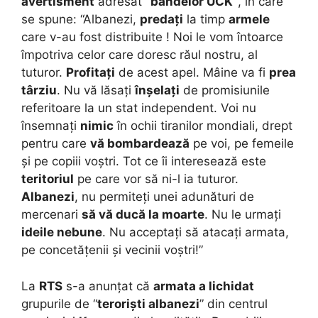
avertisment
adresat
“bandelor UCK”
, în care
se spune: “Albanezi,
predați
la timp
armele
care v-au fost distribuite ! Noi le vom întoarce
împotriva celor care doresc răul nostru, al
tuturor.
Profitați
de acest apel. Mâine va fi
prea
târziu
. Nu vă lăsați
înșelați
de promisiunile
referitoare la un stat independent. Voi nu
însemnați
nimic
în ochii tiranilor mondiali, drept
pentru care
vă bombardează
pe voi, pe femeile
și pe copiii voștri. Tot ce îi interesează este
teritoriul
pe care vor să ni-l ia tuturor.
Albanezi
, nu permiteți unei adunături de
mercenari
să vă ducă la moarte
. Nu le urmați
ideile nebune
. Nu acceptați să atacați armata,
pe concetățenii și vecinii voștri!”
La
RTS
s-a anunțat că
armata a lichidat
grupurile de “
teroriști albanezi
” din centrul