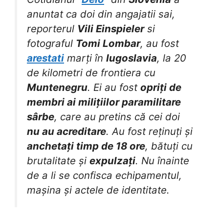
anuntat ca doi din angajatii sai,
reporterul
Vili Einspieler
si
fotograful
Tomi Lombar
, au fost
arestati
marți în
Iugoslavia
, la 20
de kilometri de frontiera cu
Muntenegru
. Ei au fost
opriți de
membri ai milițiilor paramilitare
sârbe
, care au pretins că cei doi
nu au acreditare
. Au fost reținuți și
anchetați timp de 18 ore
, bătuți cu
brutalitate și
expulzați
. Nu înainte
de a li se confisca echipamentul,
mașina și actele de identitate.