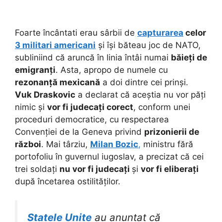
Foarte încântati erau sârbii de
capturarea
celor
3 militari americani
și își băteau joc de NATO,
subliniind că aruncă în linia întâi numai
băieț
i de
emigranți
. Asta, apropo de numele cu
rezonanță mexicană
a doi dintre cei prinși.
Vuk Draskovic
a declarat că aceștia nu vor păți
nimic și
vor fi judecați corect
, conform unei
proceduri democratice, cu respectarea
Convenției de la Geneva privind
prizonierii de
război
. Mai târziu,
Milan Bozic
,
ministru fără
portofoliu în guvernul iugoslav, a precizat că cei
trei soldați
nu vor fi judecați
și
vor fi eliberați
după încetarea ostilităților.
Statele Unite
au anuntat că