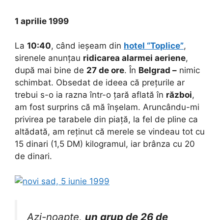
1 aprilie 1999
La
10:40
, când ieșeam din
hotel “Toplice”
,
sirenele anunțau
ridicarea alarmei aeriene
,
după mai bine de
27 de ore
. În
Belgrad –
nimic
schimbat. Obsedat de ideea că prețurile ar
trebui s-o ia razna într-o țară aflată în
război
,
am fost surprins că mă înșelam. Aruncându-mi
privirea pe tarabele din piață, la fel de pline ca
altădată, am reținut că merele se vindeau tot cu
15 dinari (1,5 DM) kilogramul, iar brânza cu 20
de dinari.
Azi-noapte,
un grup de 26 de