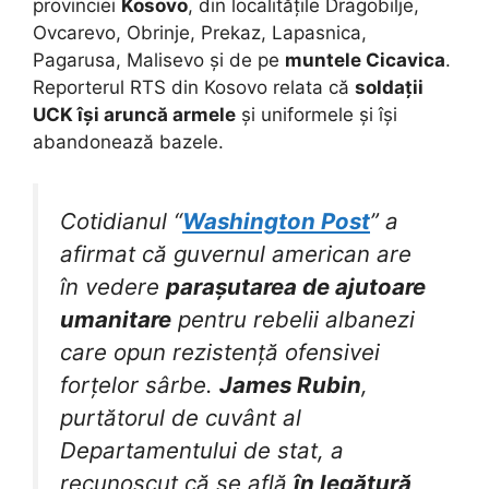
provinciei
Kosovo
, din localitățile Dragobilje,
Ovcarevo, Obrinje, Prekaz, Lapasnica,
Pagarusa, Malisevo și de pe
muntele Cicavica
.
Reporterul RTS din Kosovo relata că
soldații
UCK își aruncă armele
și uniformele și își
abandonează bazele.
Cotidianul “
Washington Post
” a
afirmat că guvernul american are
în vedere
parașutarea de ajutoare
umanitare
pentru rebelii albanezi
care opun rezistență ofensivei
forțelor sârbe.
James Rubin
,
purtătorul de cuvânt al
Departamentului de stat, a
recunoscut că se află
în legătură