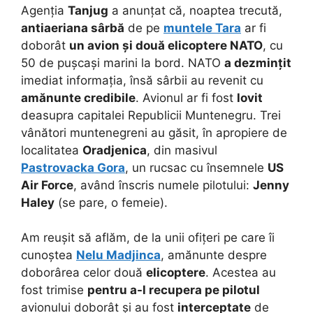
Agenția
Tanjug
a anunțat că, noaptea trecută,
antiaeriana sârbă
de pe
muntele Tara
ar fi
doborât
un avion și două elicoptere NATO
, cu
50 de pușcași marini la bord. NATO
a dezmințit
imediat informația, însă sârbii au revenit cu
amănunte credibile
. Avionul ar fi fost
lovit
deasupra capitalei Republicii Muntenegru. Trei
vânători muntenegreni au găsit, în apropiere de
localitatea
Oradjenica
, din masivul
Pastrovacka Gora
, un rucsac cu însemnele
US
Air Force
, având înscris numele pilotului:
Jenny
Haley
(se pare, o femeie).
Am reușit să aflăm, de la unii ofițeri pe care îi
cunoștea
Nelu Madjinca
, amănunte despre
doborârea celor două
elicoptere
. Acestea au
fost trimise
pentru a-l recupera pe pilotul
avionului doborât și au fost
interceptate
de