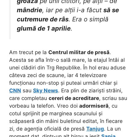
groază
pe unii cititori, pe alții – de
mândrie
, iar pe alții i-a făcut
să se
cutremure de râs
. Era o simplă
glumă de 1 aprilie
.
Am trecut pe la
Centrul militar de presă
.
Acesta se afla într-o sală mare, la etajul întâi al
unei clădiri din Trg Republike. În hol erau aduse
câteva zeci de scaune, iar 4 televizoare
funcționau non-stop și puteai urmări chiar și
CNN
sau
Sky News
. Era plin de ziariști străini,
care completau
cereri de acreditare
, scriau sau
vorbeau la telefon. Vreo doi
adormiseră
, cu
cotul sprijinit pe marginea scaunului și
scăpaseră din mâini buletinul editat, în fiecare
zi, de agenția oficială de presă
Tanjug
. La un
moment dat, dintr-un alt birou a ieșit
Sanja