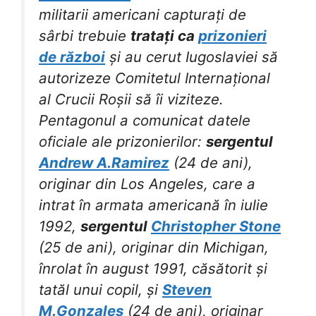
militarii americani capturați de
sârbi trebuie
tratați ca
prizonieri
de război
și au cerut Iugoslaviei să
autorizeze Comitetul Internațional
al Crucii Roșii să îi viziteze.
Pentagonul a comunicat datele
oficiale ale prizonierilor:
sergentul
Andrew A.Ramirez
(24 de ani),
originar din Los Angeles, care a
intrat în armata americană în iulie
1992,
sergentul
Christopher Stone
(25 de ani), originar din Michigan,
înrolat în august 1991, căsătorit și
tatăl unui copil, și
Steven
M.Gonzales
(24 de ani), originar