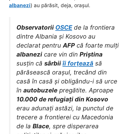
albanezi
) au părăsit, deja, orașul.
Observatorii
OSCE
de la frontiera
dintre Albania și Kosovo au
declarat pentru
AFP
că foarte mulți
albanezi
care vin din
Priștina
susțin că
sârbii
îi forțează
să
părăsească orașul, trecând din
casă în casă și obligându-i să urce
în
autobuzele
pregătite. Aproape
10.000 de refugiați din Kosovo
erau adunați astăzi, la punctul de
trecere a frontierei cu Macedonia
de la
Blace
, spre disperarea