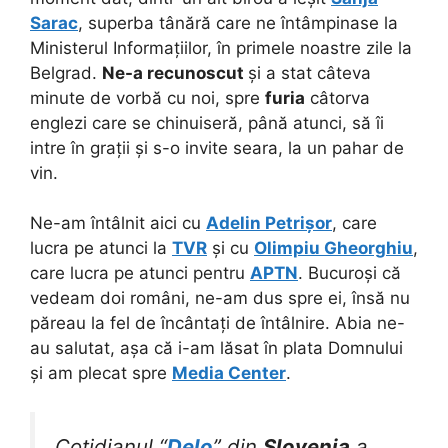
Sarac
, superba tânără care ne întâmpinase la
Ministerul Informațiilor, în primele noastre zile la
Belgrad.
Ne-a recunoscut
și a stat câteva
minute de vorbă cu noi, spre
furia
câtorva
englezi care se chinuiseră, până atunci, să îi
intre în grații și s-o invite seara, la un pahar de
vin.
Ne-am întâlnit aici cu
Adelin Petrișor
, care
lucra pe atunci la
TVR
și cu
Olimpiu Gheorghiu
,
care lucra pe atunci pentru
APTN
. Bucuroși că
vedeam doi români, ne-am dus spre ei, însă nu
păreau la fel de încântați de întâlnire. Abia ne-
au salutat, așa că i-am lăsat în plata Domnului
și am plecat spre
Media Center
.
Cotidianul “
Delo
” din
Slovenia
a