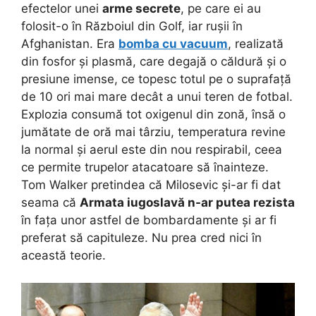
efectelor unei
arme secrete
, pe care ei au
folosit-o în Războiul din Golf, iar rușii în
Afghanistan. Era
bomba cu vacuum
, realizată
din fosfor și plasmă, care degajă o căldură și o
presiune imense, ce topesc totul pe o suprafață
de 10 ori mai mare decât a unui teren de fotbal.
Explozia consumă tot oxigenul din zonă, însă o
jumătate de oră mai târziu, temperatura revine
la normal și aerul este din nou respirabil, ceea
ce permite trupelor atacatoare să înainteze.
Tom Walker pretindea că Milosevic și-ar fi dat
seama că
Armata iugoslavă n-ar putea rezista
în fața unor astfel de bombardamente și ar fi
preferat să capituleze. Nu prea cred nici în
această teorie.