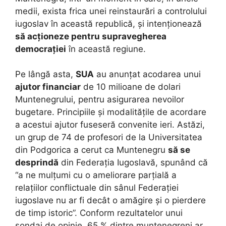
medii, exista frica unei reinstaurări a controlului
iugoslav în această republică, și intenționează
să acționeze pentru supravegherea
democrației
în această regiune.
Pe lângă asta,
SUA
au anunțat acodarea unui
ajutor financiar
de 10 milioane de dolari
Muntenegrului, pentru asigurarea nevoilor
bugetare. Principiile și modalitățile de acordare
a acestui ajutor fuseseră convenite ieri. Astăzi,
un grup de 74 de profesori de la Universitatea
din Podgorica a cerut ca Muntenegru
să se
desprindă
din Federația Iugoslavă, spunând că
“a ne mulțumi cu o ameliorare parțială a
relațiilor conflictuale din sânul Federației
iugoslave nu ar fi decât o amăgire și o pierdere
de timp istoric”. Conform rezultatelor unui
sondaj de opinie, 65 % dintre muntenegreni ar