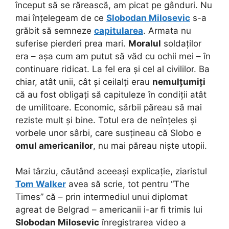
început să se rărească, am picat pe gânduri. Nu
mai înțelegeam de ce
Slobodan Milosevic
s-a
grăbit să semneze
capitularea
. Armata nu
suferise pierderi prea mari.
Moralul
soldaților
era – așa cum am putut să văd cu ochii mei – în
continuare ridicat. La fel era și cel al civililor. Ba
chiar, atât unii, cât și ceilalți erau
nemulțumiți
că au fost obligați să capituleze în condiții atât
de umilitoare. Economic, sârbii păreau să mai
reziste mult și bine. Totul era de neînțeles și
vorbele unor sârbi, care susțineau că Slobo e
omul americanilor
, nu mai păreau niște utopii.
Mai târziu, căutând aceeași explicație, ziaristul
Tom Walker
avea să scrie, tot pentru “The
Times” că – prin intermediul unui diplomat
agreat de Belgrad – americanii i-ar fi trimis lui
Slobodan Milosevic
înregistrarea video a