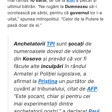
mai rămas
10 sârbi
, iar de la
Klin
a plecat și
ultimul bătrân. “Ne rugăm la
Dumnezeu
să-i
ocrotească pe sârbi, pentru că
guvernul
lor i-a
uitat,” spunea mitropolitul. “Celor de la Putere le
pasă doar de ei.”
Anchetatorii
TPI
sunt
șocați
de
numeroasele dovezi de violențe
din
Kosovo
și prevăd că vor fi
făcute alte
inculpări
în rândul
Armatei și Poliției iugoslave, a
afirmat la
Priștina
un purtător de
cuvânt al tribunalului, citat de
AFP
.
“Este șocant, chiar și pentru cei
mai experimentați dintre
anchetatorii noștri,” a declarat
Paul