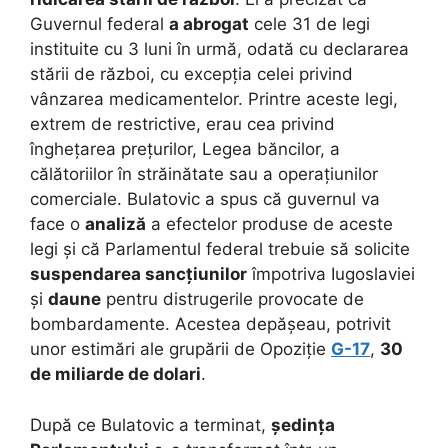
Guvernul federal
a abrogat
cele 31 de legi
instituite cu 3 luni în urmă, odată cu declararea
stării de război, cu excepția celei privind
vânzarea medicamentelor. Printre aceste legi,
extrem de restrictive, erau cea privind
înghețarea prețurilor, Legea băncilor, a
călătoriilor în străinătate sau a operațiunilor
comerciale. Bulatovic a spus că guvernul va
face o
analiză
a efectelor produse de aceste
legi și că Parlamentul federal trebuie să solicite
suspendarea sancțiunilor
împotriva Iugoslaviei
și
daune
pentru distrugerile provocate de
bombardamente. Acestea depășeau, potrivit
unor estimări ale grupării de Opoziție
G-17
,
30
de miliarde de dolari
.
După ce Bulatovic a terminat,
ședința