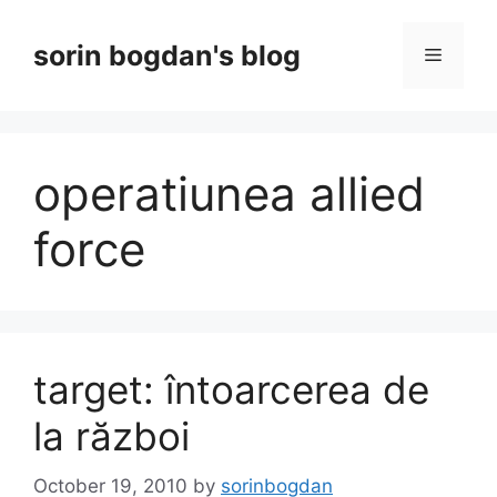
Skip
to
sorin bogdan's blog
Menu
content
operatiunea allied
force
target: întoarcerea de
la război
October 19, 2010
by
sorinbogdan