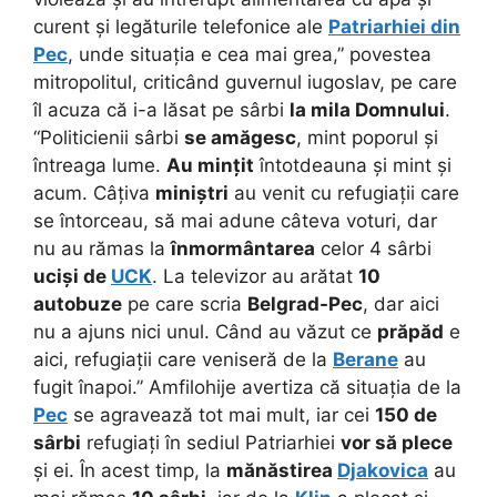
curent și legăturile telefonice ale
Patriarhiei din
Pec
, unde situația e cea mai grea,” povestea
mitropolitul, criticând guvernul iugoslav, pe care
îl acuza că i-a lăsat pe sârbi
la mila Domnului
.
“Politicienii sârbi
se amăgesc
, mint poporul și
întreaga lume.
Au mințit
întotdeauna și mint și
acum. Câțiva
miniștri
au venit cu refugiații care
se întorceau, să mai adune câteva voturi, dar
nu au rămas la
înmormântarea
celor 4 sârbi
uciși de
UCK
. La televizor au arătat
10
autobuze
pe care scria
Belgrad-Pec
, dar aici
nu a ajuns nici unul. Când au văzut ce
prăpăd
e
aici, refugiații care veniseră de la
Berane
au
fugit înapoi.” Amfilohije avertiza că situația de la
Pec
se agravează tot mai mult, iar cei
150 de
sârbi
refugiați în sediul Patriarhiei
vor să plece
și ei. În acest timp, la
mănăstirea
Djakovica
au