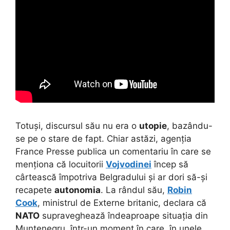
Totuși, discursul său nu era o
utopie
, bazându-
se pe o stare de fapt. Chiar astăzi, agenția
France Presse publica un comentariu în care se
menționa că locuitorii
Vojvodinei
încep să
cârtească împotriva Belgradului și ar dori să-și
recapete
autonomia
. La rândul său,
Robin
Cook
, ministrul de Externe britanic, declara că
NATO
supraveghează îndeaproape situația din
Muntenegru, într-un moment în care, în unele