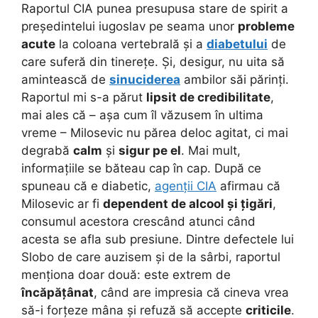
Raportul CIA punea presupusa stare de spirit a
președintelui iugoslav pe seama unor
probleme
acute
la coloana vertebrală și a
diabetului
de
care suferă din tinerețe. Și, desigur, nu uita să
amintească de
sinuciderea
ambilor săi părinți.
Raportul mi s-a părut
lipsit de credibilitate
,
mai ales că – așa cum îl văzusem în ultima
vreme – Milosevic nu părea deloc agitat, ci mai
degrabă
calm
și
sigur pe el
. Mai mult,
informațiile se băteau cap în cap. După ce
spuneau că e diabetic,
agenții CIA
afirmau că
Milosevic ar fi
dependent de alcool și țigări
,
consumul acestora crescând atunci când
acesta se afla sub presiune. Dintre defectele lui
Slobo de care auzisem și de la sârbi, raportul
menționa doar două: este extrem de
încăpățânat
, când are impresia că cineva vrea
să-i forțeze mâna și refuză să accepte
criticile
.