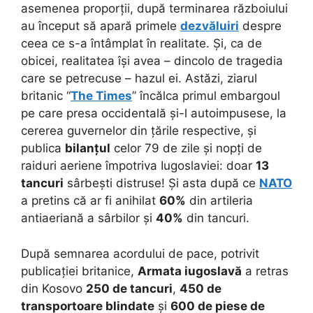
asemenea proporții, după terminarea războiului
au început să apară primele
dezvăluiri
despre
ceea ce s-a întâmplat în realitate. Și, ca de
obicei, realitatea își avea – dincolo de tragedia
care se petrecuse – hazul ei. Astăzi, ziarul
britanic “
The Times
” încălca primul embargoul
pe care presa occidentală și-l autoimpusese, la
cererea guvernelor din țările respective, și
publica
bilanțul
celor 79 de zile și nopți de
raiduri aeriene împotriva Iugoslaviei: doar
13
tancuri
sârbești distruse! Și asta după ce
NATO
a pretins că ar fi anihilat
60%
din artileria
antiaeriană a sârbilor și
40%
din tancuri.
După semnarea acordului de pace, potrivit
publicației britanice,
Armata iugoslavă
a retras
din Kosovo
250 de tancuri
,
450 de
transportoare blindate
și
600 de piese de