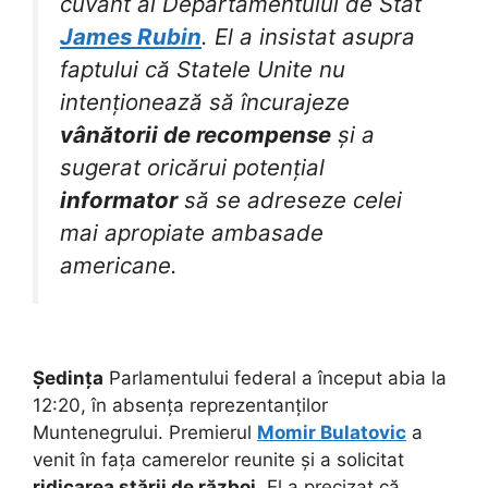
cuvânt al Departamentului de Stat
James Rubin
. El a insistat asupra
faptului că Statele Unite nu
intenționează să încurajeze
vânătorii de recompense
și a
sugerat oricărui potențial
informator
să se adreseze celei
mai apropiate ambasade
americane.
Ședința
Parlamentului federal a început abia la
12:20, în absența reprezentanților
Muntenegrului. Premierul
Momir Bulatovic
a
venit în fața camerelor reunite și a solicitat
ridicarea stării de război
. El a precizat că