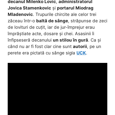
decanul Milenko Lovic
,
administratorul
Jovica Stamenkovic
și
portarul Miodrag
Mladenovic
. Trupurile chircite ale celor trei
zăceau într-o
baltă de sânge
, străpunse de zeci
de lovituri de cuțit, iar de jur-împrejur erau
împrăștiate acte, dosare și chei. Asasinii îi
înfipseseră decanului
un stilou în gură
. Ca și
când nu ar fi fost clar cine sunt
autorii
, pe un
perete era pictată cu sânge sigla
UCK
.