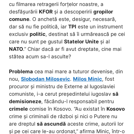
cu filmarea retragerii forțelor noastre, a
desfășurării
KFOR
și a descoperirii
gropilor
comune
. O anchetă este, desigur, necesară,
dar să nu fie politică, iar
TPI
este un instrument
exclusiv
politic
, destinat să îi urmărească pe cei
care nu sunt pe gustul
Statelor Unite
și al
NATO
.” Chiar dacă ar fi avut dreptate, cine mai
stătea acum sa-l asculte?
Problema
cea mai mare a tuturor devenise, din
nou,
Slobodan Milosevic
.
Milos Minic
, fost
procuror și ministru de Externe al Iugoslaviei
comuniste, i-a cerut președintelui iugoslav
să
demisioneze
, făcându-l responsabil pentru
crimele
comise în Kosovo. “Au existat în
Kosovo
crime și criminali de război și nici o Putere nu
are dreptul
să ascundă
aceste crime, autorii lor
și pe cei care le-au ordonat,” afirma Minic, într-o