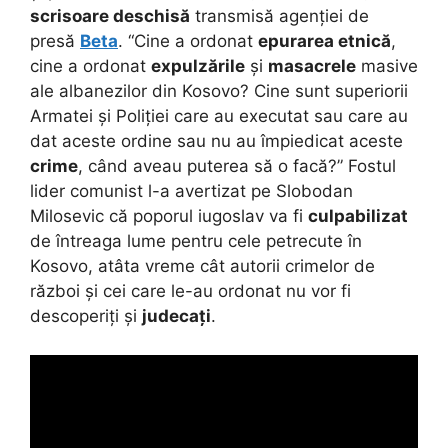
scrisoare deschisă
transmisă agenției de
presă
Beta
. “Cine a ordonat
epurarea etnică
,
cine a ordonat
expulzările
și
masacrele
masive
ale albanezilor din Kosovo? Cine sunt superiorii
Armatei și Poliției care au executat sau care au
dat aceste ordine sau nu au împiedicat aceste
crime
, când aveau puterea să o facă?” Fostul
lider comunist l-a avertizat pe Slobodan
Milosevic că poporul iugoslav va fi
culpabilizat
de întreaga lume pentru cele petrecute în
Kosovo, atâta vreme cât autorii crimelor de
război și cei care le-au ordonat nu vor fi
descoperiți și
judecați
.