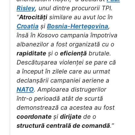
Risley
, unul dintre procurorii TPI.
“
Atrocități
similare au avut loc în
Croația
și
Bosnia-Herțegovina
,
însă în Kosovo campania împotriva
albanezilor a fost organizată cu o
rapiditate
și o
eficiență
brutale.
Descătușarea violenței se pare că
a început în zilele care au urmat
declanșării campaniei aeriene a
NATO
. Amploarea distrugerilor
într-o perioadă atât de scurtă
demonstrează ca acestea au fost
coordonate
și
dirijate
de o
structură centrală de comandă
.”