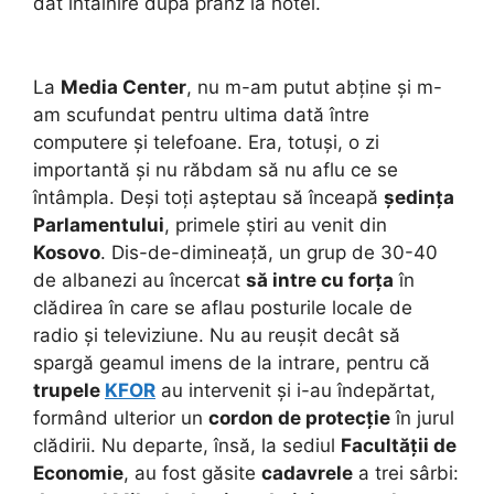
dat întâlnire după prânz la hotel.
La
Media Center
, nu m-am putut abține și m-
am scufundat pentru ultima dată între
computere și telefoane. Era, totuși, o zi
importantă și nu răbdam să nu aflu ce se
întâmpla. Deși toți așteptau să înceapă
ședința
Parlamentului
, primele știri au venit din
Kosovo
. Dis-de-dimineață, un grup de 30-40
de albanezi au încercat
să intre cu forța
în
clădirea în care se aflau posturile locale de
radio și televiziune.
Nu au reușit decât să
spargă geamul imens de la intrare, pentru că
trupele
KFOR
au intervenit și i-au îndepărtat,
formând ulterior un
cordon de protecție
în jurul
clădirii. Nu departe, însă, la sediul
Facultății de
Economie
, au fost găsite
cadavrele
a trei sârbi: