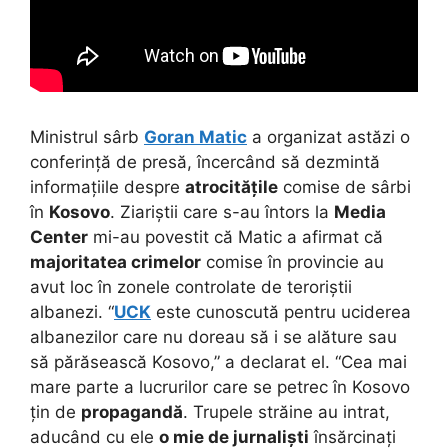
Ministrul sârb
Goran Matic
a organizat astăzi o
conferință de presă, încercând să dezmintă
informațiile despre
atrocitățile
comise de sârbi
în
Kosovo
. Ziariștii care s-au întors la
Media
Center
mi-au povestit că Matic a afirmat că
majoritatea crimelor
comise în provincie au
avut loc în zonele controlate de teroriștii
albanezi. “
UCK
este cunoscută pentru uciderea
albanezilor care nu doreau să i se alăture sau
să părăsească Kosovo,” a declarat el. “Cea mai
mare parte a lucrurilor care se petrec în Kosovo
țin de
propagandă
. Trupele străine au intrat,
aducând cu ele
o mie de jurnaliști
însărcinați