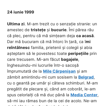
24 iunie 1999
Ultima zi
. M-am trezit cu o senzație stranie: un
amestec de
tristețe
și
bucurie
. Îmi părea rău
că plec, pentru că mă simțeam deja
ca acasă
.
Dar mă bucuram că mă întorc în țară, ca î
mi
reîntâlnesc
familia, prietenii și colegii și abia
așteptam să le povestesc toate
peripețiile
prin
care trecusem. Mi-am făcut
bagajele
,
înghesuindu-mi lucrurile într-o sacoșă
împrumutată de la
Mile Cărpenișan
și am
zâmbit amintindu-mi cum sosisem la
Belgrad
,
cu o geantă pe umăr și câteva schimburi. M-am
pregătit de plecare și, când am coborât, le-am
spus celorlalți că mă duc până la
Media Center
,
să-mi iau rămas bun de la cei de acolo. Ne-am