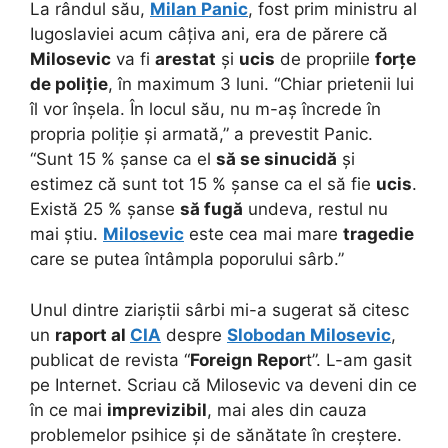
La rândul său,
Milan Panic
, fost prim ministru al
Iugoslaviei acum câțiva ani, era de părere că
Milosevic
va fi
arestat
și
ucis
de propriile
forțe
de poliție
, în maximum 3 luni. “Chiar prietenii lui
îl vor înșela. În locul său, nu m-aș încrede în
propria poliție și armată,” a prevestit Panic.
“Sunt 15 % șanse ca el
să se sinucidă
și
estimez că sunt tot 15 % șanse ca el să fie
ucis
.
Există 25 % șanse
să fugă
undeva, restul nu
mai știu.
Milosevic
este cea mai mare
tragedie
care se putea întâmpla poporului sârb.”
Unul dintre ziariștii sârbi mi-a sugerat să citesc
un
raport al
CIA
despre
Slobodan Milosevic
,
publicat de revista “
Foreign Repor
t”. L-am gasit
pe Internet. Scriau că Milosevic va deveni din ce
în ce mai
imprevizibil
, mai ales din cauza
problemelor psihice și de sănătate în creștere.