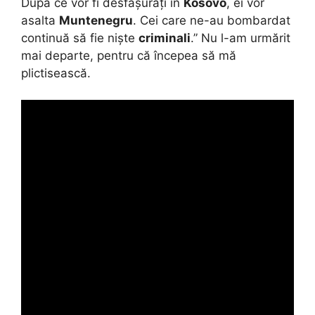
După ce vor fi desfășurați în
Kosovo
, ei vor
asalta
Muntenegru
. Cei care ne-au bombardat
continuă să fie niște
criminali
.” Nu l-am urmărit
mai departe, pentru că începea să mă
plictisească.