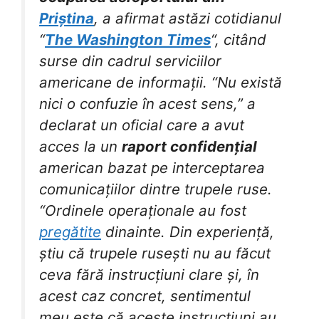
Priștina
, a afirmat astăzi cotidianul
“
The Washington Times
“, citând
surse din cadrul serviciilor
americane de informații. “Nu există
nici o confuzie în acest sens,” a
declarat un oficial care a avut
acces la un
raport confidențial
american bazat pe interceptarea
comunicațiilor dintre trupele ruse.
“Ordinele operaționale au fost
pregătite
dinainte. Din experiență,
știu că trupele rusești nu au făcut
ceva fără instrucțiuni clare și, în
acest caz concret, sentimentul
meu este că aceste instrucțiuni au