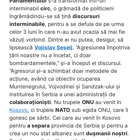
Parlamentului
s-a transformat într-un
interminabil
circ
, o grămadă de politicieni
îngrămădindu-se să țină
discursuri
interminabile
, pentru a se defula de pe urma
celor 3 luni în care n-au avut ocazia să mai fie
văzuți vorbind. Dintre ei nu putea, desigur, să
lipsească
Vojislav Seselj
. “Agresiunea împotriva
țării noastre nu a încetat, ci doar
bombardamentele,” și-a început el discursul.
“Agresorul și-a schimbat doar metodele de
acțiune, având ca obiectiv ocuparea
Muntenegrului, Vojvodinei și Sandzak-ului și
instituirea în Serbia a unei administrații de
colaboraționiști
. Nu trupele
ONU
au venit în
Kosovo
, ci trupele
NATO
sub egida ONU, care îi
gonesc pe sârbi. Cei care au venit în Kosovo
pentru
a separa
provincia de Serbia și pentru a
crea un nou stat albanez sunt
dușmanii noștri
.