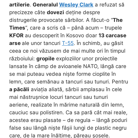
artilerie
.
Generalul
Wesley Clark
a refuzat să
precizeze câte
dovezi
deține despre
distrugerile provocate sârbilor. A făcut-o “
The
Times
“, care a scris că – până acum – trupele
KFOR
au descoperit în Kosovo doar
13 carcase
arse
ale unor tancuri
T-55
. În schimb, au găsit
ceea ce noi văzusem de mai multe ori în timpul
războiului:
gropile
exploziilor unor proiectile
lansate în câmp de avioanele NATO, lângă care
se mai puteau vedea niște forme cioplite în
lemn, care semănau a tancuri sau tunuri. Pentru
a păcăli
aviația aliată, sârbii amplasau în cele
mai năstrușnice locuri tancuri sau tunuri
aeriene, realizate în mărime naturală din lemn,
cauciuc sau polistiren. Ca sa pară cât mai reale,
acestea erau plasate – de regula – lângă poduri
false sau lângă niște fâșii lungi de plastic negru
care, de la mare înălțime, păreau șosele.