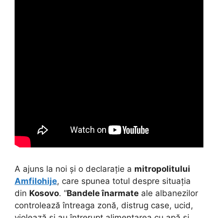
A ajuns la noi și o declarație a
mitropolitului
Amfilohije
, care spunea totul despre situația
din
Kosovo
. “
Bandele înarmate
ale albanezilor
controlează întreaga zonă, distrug case, ucid,
violează și au întrerupt alimentarea cu apă și