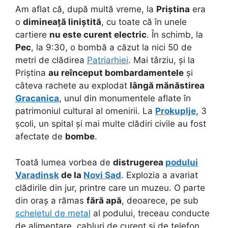
Am aflat că, după multă vreme, la
Priștina
era
o
dimineață liniștită
, cu toate că în unele
cartiere
nu este curent electric
. În schimb, la
Pec
, la 9:30, o bombă a căzut la nici 50 de
metri de clădirea
Patriarhiei
. Mai târziu, și la
Priștina
au reînceput bombardamentele
și
câteva rachete au explodat
lângă mănăstirea
Gracanica
, unul din monumentele aflate în
patrimoniul cultural al omenirii. La
Prokuplje
, 3
școli, un spital și mai multe clădiri civile au fost
afectate de
bombe
.
Toată lumea vorbea de
distrugerea
podului
Varadinsk
de la
Novi Sad
. Explozia a avariat
clădirile din jur, printre care un muzeu. O parte
din oraș a rămas
fără apă
, deoarece, pe sub
scheletul de metal
al podului, treceau conducte
de alimentare, cabluri de curent și de telefon.