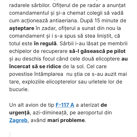
radarele sârbilor. Ofițerul de pe radar a anunțat
comandamentul și și-a chemat colegii să vadă
cum acționează antiaeriana. După 15 minute de
așteptare
în zadar, ofițerul a sunat din nou la
comandament și i s-a spus să stea liniștit, că
totul este
în regulă
. Sârbii i-au lăsat pe membrii
echipelor de recuperare
să-l găsească pe pilot
și au deschis focul când cele două elicoptere
au
încercat să se ridice
de la sol. Cel care
povestise întâmplarea nu știa ce s-au auzit mai
tare, exploziile elicopterelor sau urletele lor de
bucurie.
Un alt avion de tip
F-117 A
a aterizat
de
urgență
, azi-dimineață, pe aeroportul din
Zagreb
, având
mari probleme
.