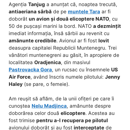
Agenția
Tanjug
a anunțat că, noaptea trecută,
antiaeriana sârbă
de pe
muntele Tara
ar fi
doborât
un avion și două elicoptere NATO
, cu
50 de pușcași marini la bord. NATO
a dezmințit
imediat informația, însă sârbii au revenit cu
amănunte credibile
. Avionul ar fi fost
lovit
deasupra capitalei Republicii Muntenegru. Trei
vânători muntenegreni au găsit, în apropiere de
localitatea
Oradjenica
, din masivul
Pastrovacka Gora
, un rucsac cu însemnele
US
Air Force
, având înscris numele pilotului:
Jenny
Haley
(se pare, o femeie).
Am reușit să aflăm, de la unii ofițeri pe care îi
cunoștea
Nelu Madjinca
, amănunte despre
doborârea celor două
elicoptere
. Acestea au
fost trimise
pentru a-l recupera pe pilotul
avionului doborât și au fost
interceptate
de