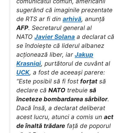
comunicatul comun, americanii
sugerând că imaginile prezentate
de RTS ar fi din
arhivă
, anunță
AFP
. Secretarul general al
NATO
Javier Solana
a declarat că
se îndoiește că liderul albanez
acționează liber, iar
Jakup
Krasniqi
, purtătorul de cuvânt al
UCK
, a fost de aceeași parere:
“Este posibil să fi fost
forțat
să
declare că
NATO
trebuie
să
înceteze bombardarea sârbilor
.
Dacă însă, a declarat deliberat
acest lucru, atunci a comis un
act
de înaltă trădare
față de poporul