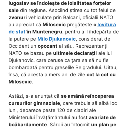
iugoslav se îndoiește de loialitatea forțelor
sale
din regiune. Asociind știrea cu tot felul de
zvonuri
vehiculate prin Balcani, oficialii NATO
au apreciat că
Milosevic
pregătește
o
lovitură
de stat
în Muntenegru
, pentru a-l îndepărta de
la putere pe
Milo Djukanovic
, considerat de
Occident un
opozant
al său. Reprezentanții
NATO se bazau pe
ultimele declarații
ale lui
Djukanovic, care ceruse ca țara sa să nu fie
bombardată pentru greselile Belgradului. Uitau,
însă, că acesta a mers ani de zile
cot la cot cu
Milosevic
.
Astăzi, s-a anunțat că
se amână reînceperea
cursurilor gimnaziale
, care trebuia să aibă loc
luni, deoarece peste 120 de cladiri ale
Ministerului Învățământului au fost
avariate de
boăbardamente
. Sârbii au întocmit
un plan pe