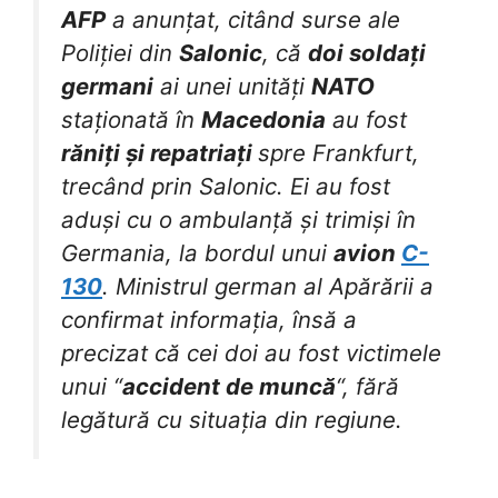
AFP
a anunțat, citând surse ale
Poliției din
Salonic
, că
doi soldați
germani
ai unei unități
NATO
staționată în
Macedonia
au fost
răniți și repatriați
spre Frankfurt,
trecând prin Salonic. Ei au fost
aduși cu o ambulanță și trimiși în
Germania, la bordul unui
avion
C-
130
. Ministrul german al Apărării a
confirmat informația, însă a
precizat că cei doi au fost victimele
unui “
accident de muncă
“, fără
legătură cu situația din regiune.