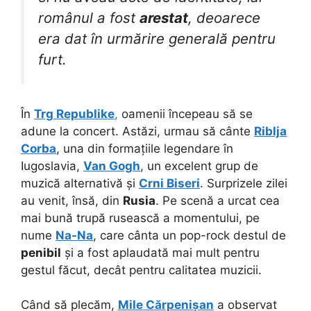
românul a fost
arestat
, deoarece
era dat în urmărire generală pentru
furt.
În
Trg Republike
,
oamenii începeau să se
adune la concert. Astăzi, urmau să cânte
Riblja
Corba
, una din formațiile legendare în
Iugoslavia,
Van Gogh
, un excelent grup de
muzică alternativă și
Crni Biseri
. Surprizele zilei
au venit, însă, din
Rusia
. Pe scenă a urcat cea
mai bună trupă rusească a momentului, pe
nume
Na-Na
, care cânta un pop-rock destul de
penibil
și a fost aplaudată mai mult pentru
gestul făcut, decât pentru calitatea muzicii.
Când să plecăm,
Mile Cărpenișan
a observat