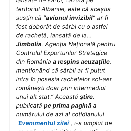
lansate de sârbi, căzută pe
teritoriul Albaniei, este că aceștia
susțin că
“avionul invizibil”
ar fi
fost doborât de sârbi cu o astfel
de rachetă, lansată de la…
Jimbolia
. Agenția Națională pentru
Controlul Exporturilor Strategice
din România
a respins acuzațiile
,
menționând că sârbii ar fi putut
intra în posesia rachetelor sol-aer
românești doar prin intermediul
unui alt stat.” Această
știre
,
publicată
pe prima pagină
a
numărului de azi al cotidianului
“
Evenimentul zilei
“, i-a umplut de