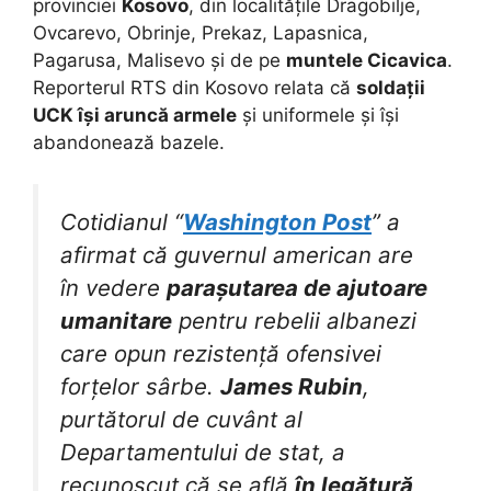
provinciei
Kosovo
, din localitățile Dragobilje,
Ovcarevo, Obrinje, Prekaz, Lapasnica,
Pagarusa, Malisevo și de pe
muntele Cicavica
.
Reporterul RTS din Kosovo relata că
soldații
UCK își aruncă armele
și uniformele și își
abandonează bazele.
Cotidianul “
Washington Post
” a
afirmat că guvernul american are
în vedere
parașutarea de ajutoare
umanitare
pentru rebelii albanezi
care opun rezistență ofensivei
forțelor sârbe.
James Rubin
,
purtătorul de cuvânt al
Departamentului de stat, a
recunoscut că se află
în legătură