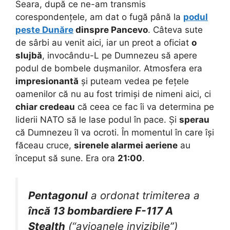
Seara, după ce ne-am transmis
corespondențele, am dat o fugă până la
podul
peste Dunăre
dinspre Pancevo
. Câteva sute
de sârbi au venit aici, iar un preot a oficiat
o
slujbă
, invocându-L pe Dumnezeu să apere
podul de bombele dușmanilor. Atmosfera era
impresionantă
și puteam vedea pe fețele
oamenilor că nu au fost trimiși de nimeni aici, ci
chiar credeau
că ceea ce fac îi va determina pe
liderii NATO să le lase podul în pace. Și
sperau
că Dumnezeu îl va ocroti. În momentul în care își
făceau cruce,
sirenele alarmei aeriene
au
început să sune. Era ora
21:00
.
Pentagonul
a ordonat trimiterea a
încă 13 bombardiere F-117 A
Stealth
(“avioanele invizibile”)