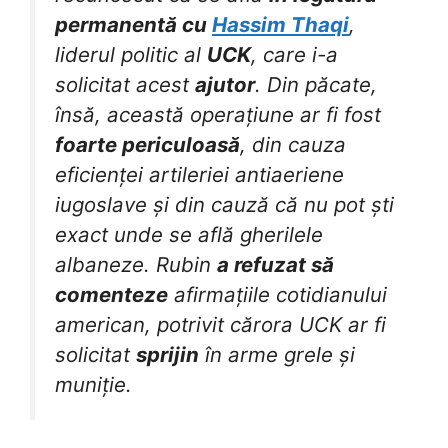
permanentă cu
Hassim Thaqi
,
liderul politic al
UCK
, care i-a
solicitat acest
ajutor
. Din păcate,
însă, această operațiune ar fi fost
foarte periculoasă
, din cauza
eficienței artileriei antiaeriene
iugoslave și din cauză că nu pot ști
exact unde se află gherilele
albaneze. Rubin
a refuzat să
comenteze
afirmațiile cotidianului
american, potrivit cărora UCK ar fi
solicitat
sprijin
în arme grele și
muniție.