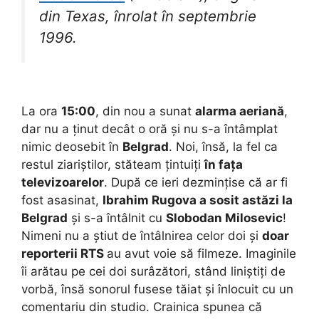
din Texas, înrolat în septembrie
1996.
La ora
15:00
, din nou a sunat
alarma aeriană
,
dar nu a ținut decât o oră și nu s-a întâmplat
nimic deosebit în
Belgrad
. Noi, însă, la fel ca
restul ziariștilor, stăteam țintuiți
în fața
televizoarelor
. După ce ieri dezmințise că ar fi
fost asasinat,
Ibrahim Rugova a sosit astăzi la
Belgrad
și s-a întâlnit cu
Slobodan Milosevic
!
Nimeni nu a știut de întâlnirea celor doi și
doar
reporterii RTS
au avut voie să filmeze. Imaginile
îi arătau pe cei doi surâzători, stând liniștiți de
vorbă, însă sonorul fusese tăiat și înlocuit cu un
comentariu din studio. Crainica spunea că