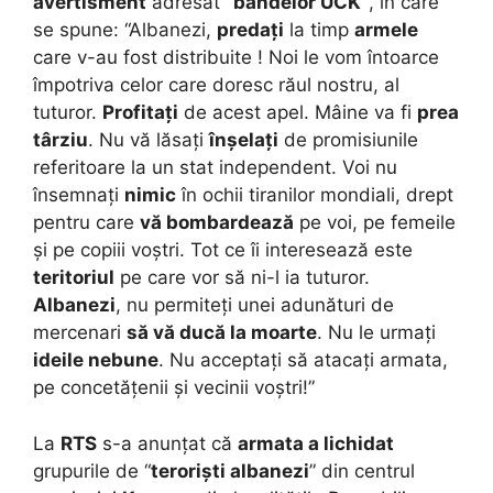
avertisment
adresat
“bandelor UCK”
, în care
se spune: “Albanezi,
predați
la timp
armele
care v-au fost distribuite ! Noi le vom întoarce
împotriva celor care doresc răul nostru, al
tuturor.
Profitați
de acest apel. Mâine va fi
prea
târziu
. Nu vă lăsați
înșelați
de promisiunile
referitoare la un stat independent. Voi nu
însemnați
nimic
în ochii tiranilor mondiali, drept
pentru care
vă bombardează
pe voi, pe femeile
și pe copiii voștri. Tot ce îi interesează este
teritoriul
pe care vor să ni-l ia tuturor.
Albanezi
, nu permiteți unei adunături de
mercenari
să vă ducă la moarte
. Nu le urmați
ideile nebune
. Nu acceptați să atacați armata,
pe concetățenii și vecinii voștri!”
La
RTS
s-a anunțat că
armata a lichidat
grupurile de “
teroriști albanezi
” din centrul