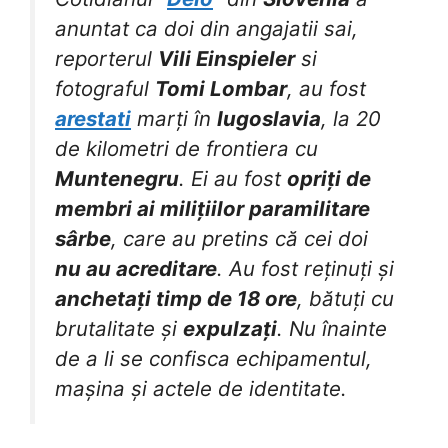
anuntat ca doi din angajatii sai,
reporterul
Vili Einspieler
si
fotograful
Tomi Lombar
, au fost
arestati
marți în
Iugoslavia
, la 20
de kilometri de frontiera cu
Muntenegru
. Ei au fost
opriți de
membri ai milițiilor paramilitare
sârbe
, care au pretins că cei doi
nu au acreditare
. Au fost reținuți și
anchetați timp de 18 ore
, bătuți cu
brutalitate și
expulzați
. Nu înainte
de a li se confisca echipamentul,
mașina și actele de identitate.