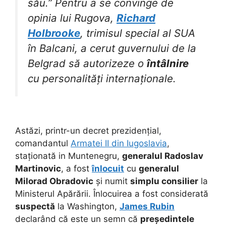
său.” Pentru a se convinge de
opinia lui Rugova,
Richard
Holbrooke
, trimisul special al SUA
în Balcani, a cerut guvernului de la
Belgrad să autorizeze o
întâlnire
cu personalități internaționale.
Astăzi, printr-un decret prezidențial,
comandantul
Armatei II din Iugoslavia
,
staționată in Muntenegru,
generalul Radoslav
Martinovic
, a fost
înlocuit
cu
generalul
Milorad Obradovic
și numit
simplu consilier
la
Ministerul Apărării. Înlocuirea a fost considerată
suspectă
la Washington,
James Rubin
declarând că este un semn că
președintele