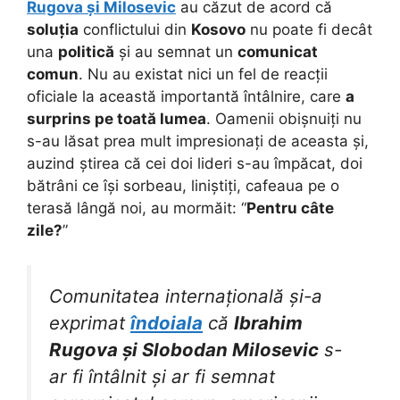
Rugova și Milosevic
au căzut de acord că
soluția
conflictului din
Kosovo
nu poate fi decât
una
politică
și au semnat un
comunicat
comun
. Nu au existat nici un fel de reacții
oficiale la această importantă întâlnire, care
a
surprins pe toată lumea
. Oamenii obișnuiți nu
s-au lăsat prea mult impresionați de aceasta și,
auzind știrea că cei doi lideri s-au împăcat, doi
bătrâni ce își sorbeau, liniștiți, cafeaua pe o
terasă lângă noi, au mormăit: “
Pentru câte
zile?
”
Comunitatea internațională și-a
exprimat
îndoiala
că
Ibrahim
Rugova și Slobodan Milosevic
s-
ar fi întâlnit și ar fi semnat