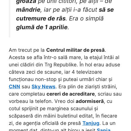
groază
pe unii cititori, pe alții – de
mândrie
, iar pe alții i-a făcut
să se
cutremure de râs
. Era o simplă
glumă de 1 aprilie
.
Am trecut pe la
Centrul militar de presă
.
Acesta se afla într-o sală mare, la etajul întâi al
unei clădiri din Trg Republike. În hol erau aduse
câteva zeci de scaune, iar 4 televizoare
funcționau non-stop și puteai urmări chiar și
CNN
sau
Sky News
. Era plin de ziariști străini,
care completau
cereri de acreditare
, scriau sau
vorbeau la telefon. Vreo doi
adormiseră
, cu
cotul sprijinit pe marginea scaunului și
scăpaseră din mâini buletinul editat, în fiecare
zi, de agenția oficială de presă
Tanjug
. La un
moment dat, dintr-un alt birou a ieșit
Sanja