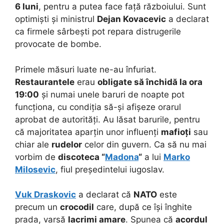
6 luni
, pentru a putea face față războiului. Sunt
optimiști și ministrul
Dejan Kovacevic
a declarat
ca firmele sârbești pot repara distrugerile
provocate de bombe.
Primele măsuri luate ne-au înfuriat.
Restaurantele
erau
obligate să închidă la ora
19:00
și numai unele baruri de noapte pot
funcționa, cu condiția să-și afișeze orarul
aprobat de autorități. Au lăsat barurile, pentru
că majoritatea aparțin unor influenți
mafioți
sau
chiar ale
rudelor
celor din guvern. Ca să nu mai
vorbim de
discoteca “
Madona
“
a lui
Marko
Milosevic
, fiul președintelui iugoslav.
Vuk Draskovic
a declarat că
NATO
este
precum un
crocodil
care, după ce își înghite
prada, varsă
lacrimi amare
. Spunea că
acordul