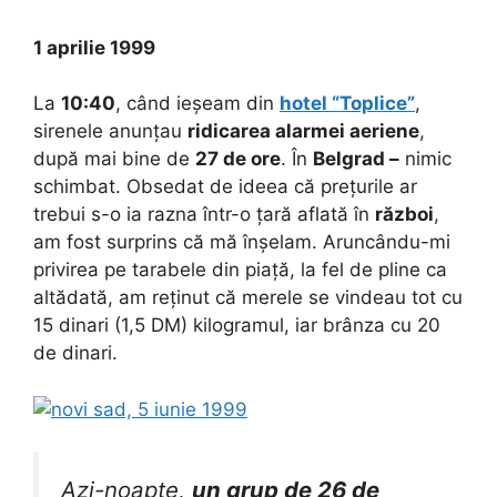
1 aprilie 1999
La
10:40
, când ieșeam din
hotel “Toplice”
,
sirenele anunțau
ridicarea alarmei aeriene
,
după mai bine de
27 de ore
. În
Belgrad –
nimic
schimbat. Obsedat de ideea că prețurile ar
trebui s-o ia razna într-o țară aflată în
război
,
am fost surprins că mă înșelam. Aruncându-mi
privirea pe tarabele din piață, la fel de pline ca
altădată, am reținut că merele se vindeau tot cu
15 dinari (1,5 DM) kilogramul, iar brânza cu 20
de dinari.
Azi-noapte,
un grup de 26 de