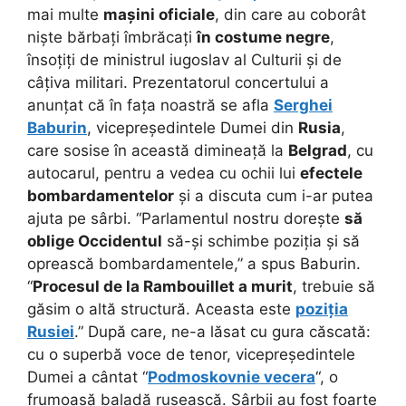
mai multe
mașini oficiale
, din care au coborât
niște bărbați îmbrăcați
în costume negre
,
însoțiți de ministrul iugoslav al Culturii și de
câțiva militari. Prezentatorul concertului a
anunțat că în fața noastră se afla
Serghei
Baburin
, vicepreședintele Dumei din
Rusia
,
care sosise în această dimineață la
Belgrad
, cu
autocarul, pentru a vedea cu ochii lui
efectele
bombardamentelor
și a discuta cum i-ar putea
ajuta pe sârbi. “Parlamentul nostru dorește
să
oblige Occidentul
să-și schimbe poziția și să
oprească bombardamentele,” a spus Baburin.
“
Procesul de la Rambouillet a murit
, trebuie să
găsim o altă structură. Aceasta este
poziția
Rusiei
.” După care, ne-a lăsat cu gura căscată:
cu o superbă voce de tenor, vicepreședintele
Dumei a cântat “
Podmoskovnie vecera
“, o
frumoasă baladă rusească. Sârbii au fost foarte