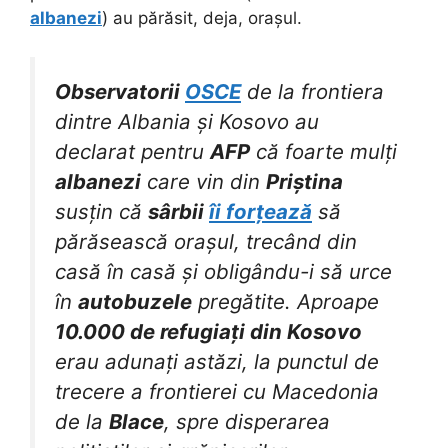
albanezi
) au părăsit, deja, orașul.
Observatorii
OSCE
de la frontiera
dintre Albania și Kosovo au
declarat pentru
AFP
că foarte mulți
albanezi
care vin din
Priștina
susțin că
sârbii
îi forțează
să
părăsească orașul, trecând din
casă în casă și obligându-i să urce
în
autobuzele
pregătite. Aproape
10.000 de refugiați din Kosovo
erau adunați astăzi, la punctul de
trecere a frontierei cu Macedonia
de la
Blace
, spre disperarea