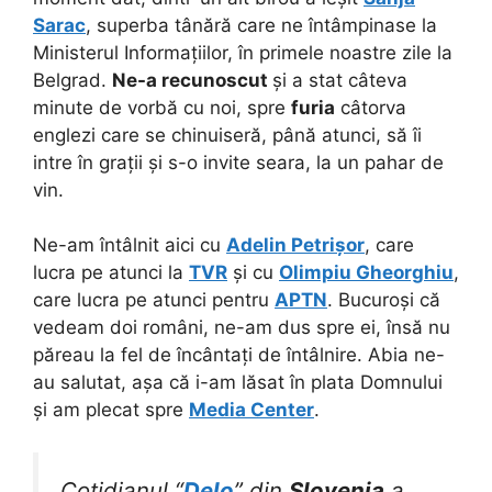
Sarac
, superba tânără care ne întâmpinase la
Ministerul Informațiilor, în primele noastre zile la
Belgrad.
Ne-a recunoscut
și a stat câteva
minute de vorbă cu noi, spre
furia
câtorva
englezi care se chinuiseră, până atunci, să îi
intre în grații și s-o invite seara, la un pahar de
vin.
Ne-am întâlnit aici cu
Adelin Petrișor
, care
lucra pe atunci la
TVR
și cu
Olimpiu Gheorghiu
,
care lucra pe atunci pentru
APTN
. Bucuroși că
vedeam doi români, ne-am dus spre ei, însă nu
păreau la fel de încântați de întâlnire. Abia ne-
au salutat, așa că i-am lăsat în plata Domnului
și am plecat spre
Media Center
.
Cotidianul “
Delo
” din
Slovenia
a