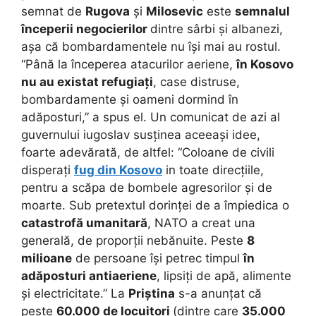
semnat de
Rugova
și
Milosevic
este
semnalul
începerii negocierilor
dintre sârbi și albanezi,
așa că bombardamentele nu își mai au rostul.
“Până la începerea atacurilor aeriene,
în Kosovo
nu au existat refugiați
, case distruse,
bombardamente și oameni dormind în
adăposturi,” a spus el. Un comunicat de azi al
guvernului iugoslav susținea aceeași idee,
foarte adevărată, de altfel: “Coloane de civili
disperați
fug din Kosovo
in toate direcțiile,
pentru a scăpa de bombele agresorilor și de
moarte. Sub pretextul dorinței de a împiedica o
catastrofă umanitară
, NATO a creat una
generală, de proporții nebănuite. Peste
8
milioane
de persoane își petrec timpul
în
adăposturi antiaeriene
, lipsiți de apă, alimente
și electricitate.” La
Priștina
s-a anunțat că
peste
60.000 de locuitori
(dintre care
35.000