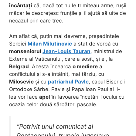
încântați
că, dacă tot nu le trimiteau arme, rușii
măcar le descrețesc frunțile și îi ajută să uite de
necazul prin care trec.
Am aflat că, puțin mai devreme, președintele
Serbiei
Milan Milutinovic
a stat de vorbă cu
monseniorul
Jean-Louis Tauran
, ministrul de
Externe al Vaticanului, care a sosit, și el, la
Belgrad
. Acesta încearcă
o mediere
a
conflictului și s-a întâlnit, mai târziu, cu
Milosevic
și cu
patriarhul Pavle
, capul Bisericii
Ortodoxe Sârbe. Pavle și Papa Ioan Paul al II-
lea vor face
apel
în favoarea încetării focului cu
ocazia celor două sărbători pascale.
“Potrivit unui comunicat al
Pentagonului, trupele iugoslave