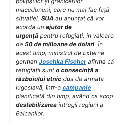
polițiștilor și grănicerilor
macedoneni, care nu mai fac față
situației.
SUA
au anunțat că vor
acorda un
ajutor de
urgență
pentru refugiați, în valoare
de
50 de milioane de dolari
. În
acest timp, ministrul de Externe
german
Joschka Fischer
afirma că
refugiații sunt
o consecință a
războiului etnic
dus de armata
iugoslavă, într-o
campanie
planificată din timp, având ca scop
destabilizarea
întregii regiuni a
Balcanilor.