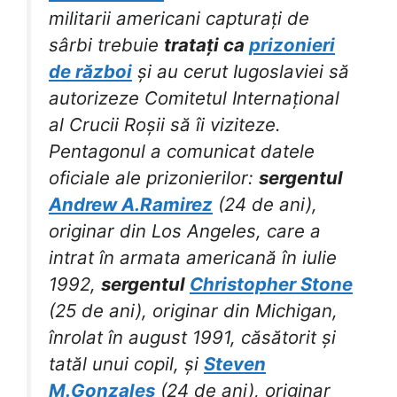
militarii americani capturați de
sârbi trebuie
tratați ca
prizonieri
de război
și au cerut Iugoslaviei să
autorizeze Comitetul Internațional
al Crucii Roșii să îi viziteze.
Pentagonul a comunicat datele
oficiale ale prizonierilor:
sergentul
Andrew A.Ramirez
(24 de ani),
originar din Los Angeles, care a
intrat în armata americană în iulie
1992,
sergentul
Christopher Stone
(25 de ani), originar din Michigan,
înrolat în august 1991, căsătorit și
tatăl unui copil, și
Steven
M.Gonzales
(24 de ani), originar