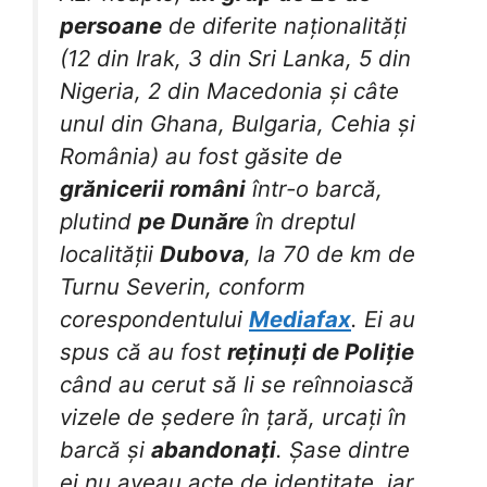
persoane
de diferite naționalități
(12 din Irak, 3 din Sri Lanka, 5 din
Nigeria, 2 din Macedonia și câte
unul din Ghana, Bulgaria, Cehia și
România) au fost găsite de
grănicerii români
într-o barcă,
plutind
pe Dunăre
în dreptul
localității
Dubova
, la 70 de km de
Turnu Severin, conform
corespondentului
Mediafax
. Ei au
spus că au fost
reținuți de Poliție
când au cerut să li se reînnoiască
vizele de ședere în țară, urcați în
barcă și
abandonați
. Șase dintre
ei nu aveau acte de identitate, iar