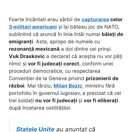
Foarte încântati erau sârbii de
capturarea
celor
3 militari americani
și își băteau joc de NATO,
subliniind că aruncă în linia întâi numai
băieț
i de
emigranți
. Asta, apropo de numele cu
rezonanță mexicană
a doi dintre cei prinși.
Vuk Draskovic
a declarat că aceștia nu vor păți
nimic și
vor fi judecați corect
, conform unei
proceduri democratice, cu respectarea
Convenției de la Geneva privind
prizonierii de
război
. Mai târziu,
Milan Bozic
,
ministru fără
portofoliu în guvernul iugoslav, a precizat că cei
trei soldați
nu vor fi judecați
și
vor fi eliberați
după încetarea ostilităților.
Statele Unite
au anuntat că