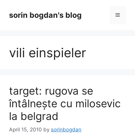
Skip
to
sorin bogdan's blog
Menu
content
vili einspieler
target: rugova se
întâlnește cu milosevic
la belgrad
April 15, 2010
by
sorinbogdan