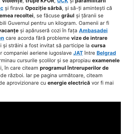
,
violențe
,
trupe KFOR
,
UCK
și
paramilitarii
ic
și firava
Opoziție sârbă
, și să-ți amintești că
emea recoltei
, se făcuse
grâul
și țăranii se
bili Guvernul pentru un kilogram. Oamenii ar fi
vacanțe
și apăruseră cozi în fața
Ambasadei
en
care acorda fără probleme
vize de intrare
 și străini a fost invitat să participe la
cursa
or companiei aeriene iugoslave
JAT
între
Belgrad
rminau cursurile școlilor și se apropiau
examenele
lui, în care citeam
programul întreruperilor de
de război. Iar pe pagina următoare, citeam
e aprovizionare cu
energie electrică
vor fi mai