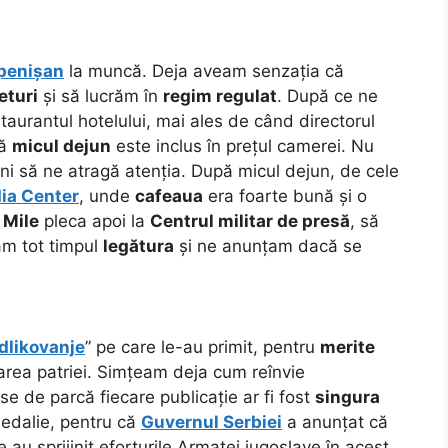
penișan
la muncă. Deja aveam senzația că
eturi
și să lucrăm în
regim regulat
. După ce ne
urantul hotelului, mai ales de când directorul
că
micul dejun
este inclus în prețul camerei. Nu
i să ne atragă atenția. După micul dejun, de cele
ia Center
, unde
cafeaua
era foarte bună și o
.
Mile
pleca apoi la
Centrul militar de presă
, să
am tot timpul
legătura
și ne anunțam dacă se
dlikovanje
” pe care le-au primit, pentru
merite
rarea patriei. Simțeam deja cum reînvie
ise de parcă fiecare publicație ar fi fost
singura
medalie, pentru că
Guvernul Serbiei
a anunțat că
au sprijinit eforturile Armatei iugoslave în acest