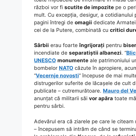
război vor fi
scutite de impozite
pe o pe
mult. Cu excepția, desigur, a cotidianului
pagini întregi de
omagii
dedicate Armatei
cei de la Putere, combinată cu
critici dur
Sârbii
erau foarte
îngrijorați
pentru
biser
incendiate de
separatiștii albanezi
.
“
Blic
UNESCO
monumente
ale patrimoniului u
bombelor
NATO
căzute în apropiere, ac
“
Vecernje novosti
” începuse de mai multe
distrugerilor suferite de lăcașele de cult 
publicate – cutremurătoare.
Mauro del V
anunțat că militarii săi
vor apăra
toate măn
pentru sârbi.
Adevărul era că ziarele pe care le citeam
– începusem să intrăm de când se terminas