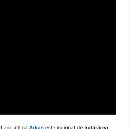
 am citit că
Arkan
este indignat de
hotărârea