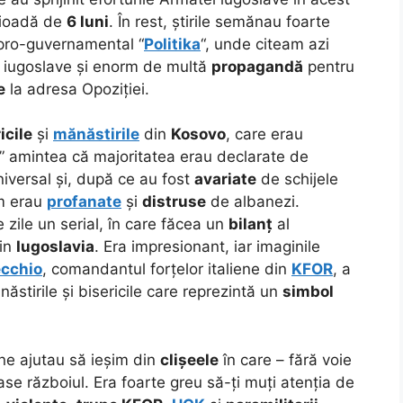
rioadă de
6 luni
. În rest, știrile semănau foarte
 pro-guvernamental “
Politika
“, unde citeam azi
 iugoslave și enorm de multă
propagandă
pentru
e
la adresa Opoziției.
icile
și
mănăstirile
din
Kosovo
, care erau
” amintea că majoritatea erau declarate de
niversal și, după ce au fost
avariate
de schijele
um erau
profanate
și
distruse
de albanezi.
 zile un serial, în care făcea un
bilanț
al
din
Iugoslavia
. Era impresionant, iar imaginile
ecchio
, comandantul forțelor italiene din
KFOR
, a
ăstirile și bisericile care reprezintă un
simbol
 ne ajutau să ieșim din
clișeele
în care – fără voie
e războiul. Era foarte greu să-ți muți atenția de