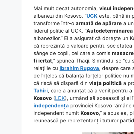
Mai mult decat autonomia,
visul indepen
albanezi din Kosovo. “
UCK
este, până în 
transforme într-o
armată de apărare
a un
liderul politic al UCK. “
Autodeterminarea
albanezilor.” El a asigurat că dorește un
că reprezintă o valoare pentru societatea
sânge de copil, cel care a comis
masacre
fi iertat
,” spunea Thaqi. Simțindu-se “cu s
relațiile cu
Ibrahim Rugova
, despre care
de înțeles că balanța forțelor politice nu 
că riscă să dispară din
viața politică
a pro
Tahiri
, care a anunțat că a venit pentru a
Kosovo
(
LDK
), urmând să sosească și el î
independența
provinciei Kosovo rămâne
independent numit
Kosovo
,” a spus ea, 
reunească pe reprezentanții tuturor partide