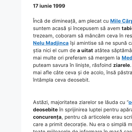
17 iunie 1999
Încă de dimineață, am plecat cu
Mile Căr
suntem acasă și începusem să avem
tabi
trezeam, coboram să mâncăm ceva în resta
Nelu Madjinca
își amintise să ne spună 
știa nici el cum de
a uitat
atâtea săptămân
mai multe ori preferam să mergem la
Med
puteam savura în liniște, răsfoind
ziarele
mai afle câte ceva și de acolo, însă păstr
întâmpla ceva deosebit.
Astăzi, majoritatea ziarelor se lăuda cu “
o
deosebite
în sprijinirea luptei pentru apă
concurența
, pentru că articolele erau scr
care a primit decorație. Nu era o simplă 
toate mijloacele de informare în masă care 