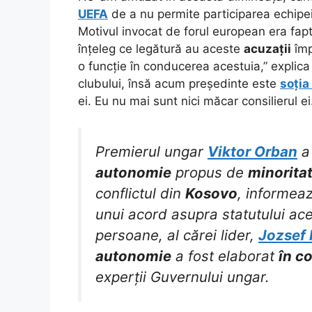
UEFA
de a nu permite participarea echipei
Motivul invocat de forul european era fap
înțeleg ce legătură au aceste
acuzații
împ
o funcție în conducerea acestuia,” explic
clubului, însă acum președinte este
soția
ei. Eu nu mai sunt nici măcar consilierul e
Premierul ungar
Viktor Orban
a 
autonomie
propus de
minorita
conflictul din
Kosovo
, informea
unui acord asupra statutului ac
persoane, al cărei lider,
Jozsef
autonomie
a fost elaborat
în c
experții Guvernului ungar.