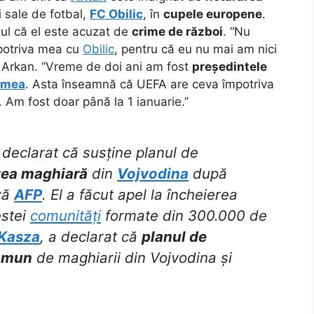
 sale de fotbal,
FC Obilic
, în
cupele europene
.
tul că el este acuzat de
crime de război
. “Nu
otriva mea cu
Obilic
, pentru că eu nu mai am nici
a Arkan. “Vreme de doi ani am fost
președintele
 mea
. Asta înseamnă că UEFA are ceva împotriva
i. Am fost doar până la 1 ianuarie.”
declarat că susține planul de
tea maghiară
din
Vojvodina
după
ză
AFP
. El a făcut apel la încheierea
estei
comunități
formate din 300.000 de
 Kasza
, a declarat că
planul de
omun
de maghiarii din Vojvodina și