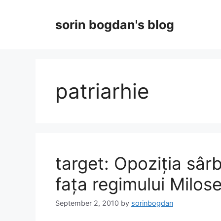
Skip
to
sorin bogdan's blog
content
patriarhie
target: Opoziția sârb
fața regimului Milose
September 2, 2010
by
sorinbogdan