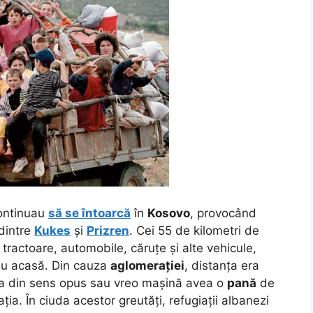
ntinuau
să se întoarcă
în
Kosovo
, provocând
dintre
Kukes
și
Prizren
. Cei 55 de kilometri de
tractoare, automobile, căruțe și alte vehicule,
au acasă. Din cauza
aglomerației
, distanța era
ea din sens opus sau vreo mașină avea o
pană
de
ația. În ciuda acestor greutăți, refugiații albanezi