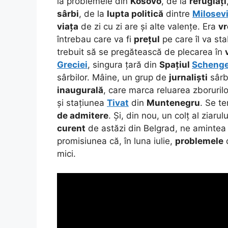
la problemele din
Kosovo
, de la
refugiați
sârbi
, de la
lupta politică
dintre
Milosev
viața
de zi cu zi are și alte valențe. Era
vr
întrebau care va fi
prețul
pe care îl va sta
trebuit să se pregătească de plecarea în
Greciei
, singura țară din
Spațiul
Scheng
sârbilor. Mâine, un grup de
jurnaliști
sârbi
inaugurală
, care marca reluarea zboruril
și stațiunea
Tivat
din
Muntenegru
. Se te
de admitere
. Și, din nou, un colț al ziaru
curent
de astăzi din Belgrad, ne amintea 
promisiunea că, în luna iulie,
problemele
d
mici.