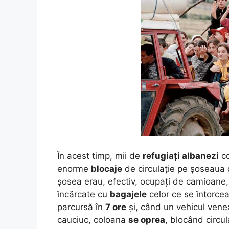
În acest timp, mii de
refugiați albanezi
co
enorme
blocaje
de circulație pe șoseaua 
șosea erau, efectiv, ocupați de camioane, 
încărcate cu
bagajele
celor ce se întorce
parcursă în
7 ore
și, când un vehicul ven
cauciuc, coloana
se oprea
, blocând circul