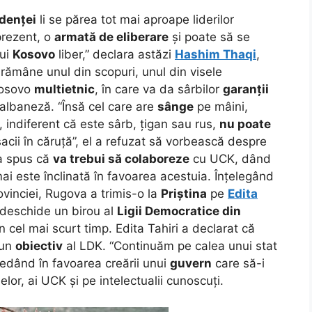
denței
li se părea tot mai aproape liderilor
prezent, o
armată de eliberare
și poate să se
ui
Kosovo
liber,” declara astăzi
Hashim Thaqi
,
rămâne unul din scopuri, unul din visele
 Kosovo
multietnic
, în care va da sârbilor
garanții
 albaneză. “Însă cel care are
sânge
pe mâini,
, indiferent că este sârb, țigan sau rus,
nu poate
acii în căruță”, el a refuzat să vorbească despre
 a spus că
va trebui să colaboreze
cu UCK, dând
mai este înclinată în favoarea acestuia. Înțelegând
vinciei, Rugova a trimis-o la
Priștina
pe
Edita
 deschide un birou al
Ligii Democratice din
n cel mai scurt timp. Edita Tahiri a declarat că
 un
obiectiv
al LDK. “Continuăm pe calea unui stat
pledând în favoarea creării unui
guvern
care să-i
lor, ai UCK și pe intelectualii cunoscuți.