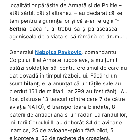
localităților părăsite de Armată și de Poliție –
atât sârbi, cât și albanezi – au declarat că se
tem pentru siguranța lor și că s-ar refugia în
Serbia
, dacă nu ar trebui să-și părăsească
agoniseala de o viață și să rămână pe drumuri.
Generalul
Nebojsa Pavkovic
, comandantul
Corpului III al Armatei iugoslave, a mulțumit
astăzi soldaților săi pentru eroismul de care au
dat dovadă în timpul războiului. Făcând un
scurt
bilanț
, el a anunțat că unitățile sale au
pierdut 161 de militari, iar 299 au fost răniți. Au
fost distruse 13 tancuri (dintre care 7 de către
aviația NATO), 6 transportoare blindate, 8
baterii de antiaeriană și un radar. La rândul lor,
militarii Corpului III au doborât 34 de avioane
inamice, 25 de avioane-spion fără pilot, 5
elicoptere și 52 de rachete de croazieră.