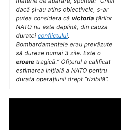
materie de apărare, spunea: “Chiar
dacă și-au atins obiectivele, s-ar
putea considera că
victoria
țărilor
NATO nu este deplină, din cauza
duratei
conflictului
.
Bombardamentele erau prevăzute
să dureze numai 3 zile. Este o
eroare
tragică.” Ofițerul a calificat
estimarea inițială a NATO pentru
durata operațiunii drept “rizibilă”.