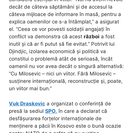
decât de câteva săptămâni și de accesul la
câteva mijloace de informare în masă, pentru a
explica oamenilor ce s-a întâmplat,” a asigurat
el. “Ceea ce vor povesti soldații angajați în
conflict va demonstra că acest
război
a fost
inutil și că ar fi putut să fie evitat.” Potrivit lui
Djindjic, izolarea economică și politică va
constitui o problemă atât de serioasă, încât
oamenii nu vor avea decât o singură alternativă:
“Cu Milosevic – nici un viitor. Fără Milosevic –
susținere internațională, reconstrucție și, poate,
un viitor mai bun.”
Vuk Draskovic
a organizat o conferință de
presă la sediul
SPO
, în care a declarat că
desfășurarea forțelor internaționale de
menținere a păcii în Kosovo este o bună ocazie