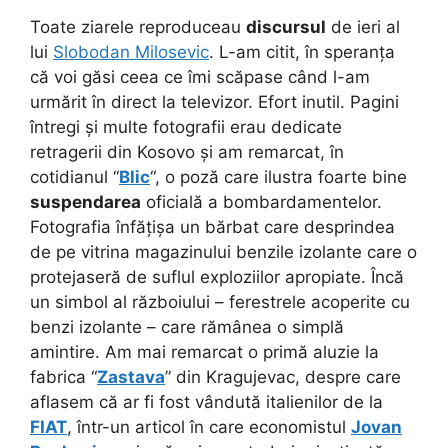
Toate ziarele reproduceau
discursul
de ieri al
lui
Slobodan Milosevic
. L-am citit, în speranța
că voi găsi ceea ce îmi scăpase când l-am
urmărit în direct la televizor. Efort inutil. Pagini
întregi și multe fotografii erau dedicate
retragerii din Kosovo și am remarcat, în
cotidianul “
Blic
“, o poză care ilustra foarte bine
suspendarea
oficială a bombardamentelor.
Fotografia înfățișa un bărbat care desprindea
de pe vitrina magazinului benzile izolante care o
protejaseră de suflul exploziilor apropiate. Încă
un simbol al războiului – ferestrele acoperite cu
benzi izolante – care rămânea o simplă
amintire. Am mai remarcat o primă aluzie la
fabrica “
Zastava
” din Kragujevac, despre care
aflasem că ar fi fost vândută italienilor de la
FIAT
, într-un articol în care economistul
Jovan