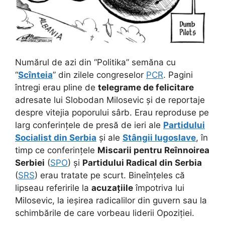
Numărul de azi din “Politika” semăna cu
“
Scînteia
” din zilele congreselor
PCR
. Pagini
întregi erau pline de
telegrame de felicitare
adresate lui Slobodan Milosevic și de reportaje
despre vitejia poporului sârb. Erau reproduse pe
larg conferințele de presă de ieri ale
Partidului
Socialist din Serbia
și ale
Stângii Iugoslave
,
în
timp ce conferințele
Miscarii pentru Reînnoirea
Serbiei
(
SPO
) și
Partidului Radical din Serbia
(
SRS
) erau tratate pe scurt. Bineînțeles că
lipseau referirile la
acuzațiile
împotriva lui
Milosevic, la ieșirea radicalilor din guvern sau la
schimbările de care vorbeau liderii Opoziției.