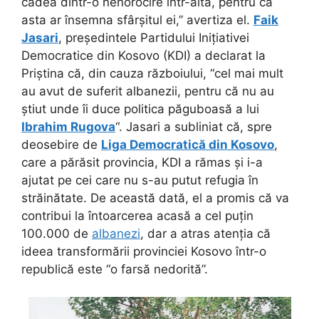
cădea dintr-o nenorocire într-alta, pentru că
asta ar însemna sfârșitul ei,” avertiza el.
Faik
Jasari
, președintele Partidului Inițiativei
Democratice din Kosovo (KDI) a declarat la
Priștina că, din cauza războiului, “cel mai mult
au avut de suferit albanezii, pentru că nu au
știut unde îi duce politica păguboasă a lui
Ibrahim Rugova
“. Jasari a subliniat că, spre
deosebire de
Liga Democratică din Kosovo
,
care a părăsit provincia, KDI a rămas și i-a
ajutat pe cei care nu s-au putut refugia în
străinătate. De această dată, el a promis că va
contribui la întoarcerea acasă a cel puțin
100.000 de
albanezi
, dar a atras atenția că
ideea transformării provinciei Kosovo într-o
republică este “o farsă nedorită”.