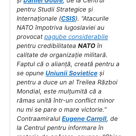
și
Daniel Goure
, de la Centrul
pentru Studii Strategice și
Internaționale (
CSIS
). “Atacurile
NATO împotriva Iugoslaviei au
provocat
pagube considerabile
pentru credibilitatea
NATO
în
calitate de organizație militară.
Faptul că o alianță, creată pentru a
se opune
Uniunii Sovietice
și
pentru a duce un al Treilea Război
Mondial, este mulțumită că a
rămas unită într-un conflict minor
nu mi se pare o mare victorie.”
Contraamiralul
Eugene Carroll
, de
la Centrul pentru informare în