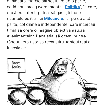
dimineață, ziarele sârbești. Pe de o parte,
cotidianul pro-guvernamental “
Politika
“, în care,
dacă erai atent, puteai să găsești toate
nuanțele politicii lui
Milosevic
. Iar pe de altă
parte, cotidianele independente, care încercau
timid să ofere o imagine obiectivă asupra
evenimentelor. Dacă știai să citești printre
rânduri, era ușor să reconstitui tabloul real al
Iugoslaviei.