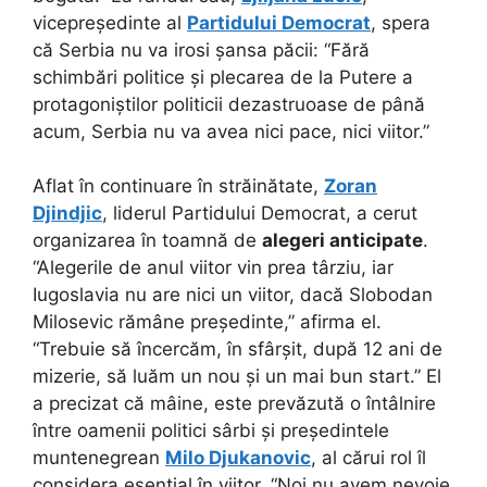
vicepreședinte al
Partidului Democrat
, spera
că Serbia nu va irosi șansa păcii: “Fără
schimbări politice și plecarea de la Putere a
protagoniștilor politicii dezastruoase de până
acum, Serbia nu va avea nici pace, nici viitor.”
Aflat în continuare în străinătate,
Zoran
Djindjic
, liderul Partidului Democrat, a cerut
organizarea în toamnă de
alegeri anticipate
.
“Alegerile de anul viitor vin prea târziu, iar
Iugoslavia nu are nici un viitor, dacă Slobodan
Milosevic rămâne președinte,” afirma el.
“Trebuie să încercăm, în sfârșit, după 12 ani de
mizerie, să luăm un nou și un mai bun start.” El
a precizat că mâine, este prevăzută o întâlnire
între oamenii politici sârbi și președintele
muntenegrean
Milo Djukanovic
, al cărui rol îl
considera esențial în viitor. “Noi nu avem nevoie