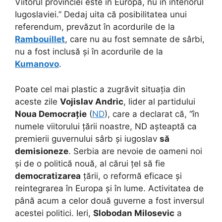
Viitorul provinciei este în Europa, nu în interiorul
Iugoslaviei.” Dedaj uita că posibilitatea unui
referendum, prevăzut în acordurile de la
Rambouillet
, care nu au fost semnate de sârbi,
nu a fost inclusă și în acordurile de la
Kumanovo
.
Poate cel mai plastic a zugrăvit situația din
aceste zile
Vojislav Andric
, lider al partidului
Noua Democrație
(
ND
), care a declarat că, “în
numele viitorului țării noastre, ND așteaptă ca
premierii guvernului sârb și iugoslav
să
demisioneze
. Serbia are nevoie de oameni noi
și de o politică nouă, al cărui țel să fie
democratizarea
țării, o reformă eficace și
reintegrarea în Europa și în lume. Activitatea de
până acum a celor două guverne a fost inversul
acestei politici. Ieri,
Slobodan Milosevic
a