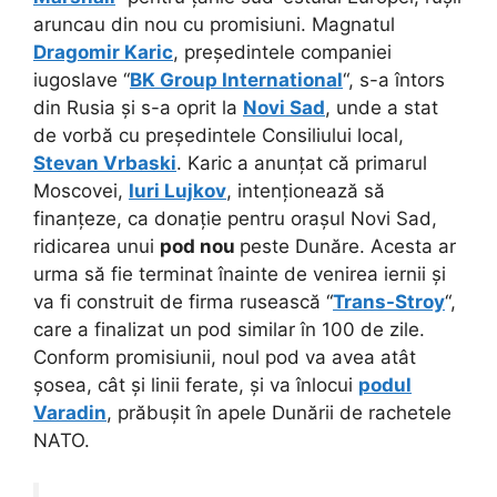
aruncau din nou cu promisiuni. Magnatul
Dragomir Karic
, președintele companiei
iugoslave “
BK Group International
“, s-a întors
din Rusia și s-a oprit la
Novi Sad
, unde a stat
de vorbă cu președintele Consiliului local,
Stevan Vrbaski
. Karic a anunțat că primarul
Moscovei,
Iuri Lujkov
, intenționează să
finanțeze, ca donație pentru orașul Novi Sad,
ridicarea unui
pod nou
peste Dunăre. Acesta ar
urma să fie terminat înainte de venirea iernii și
va fi construit de firma rusească “
Trans-Stroy
“,
care a finalizat un pod similar în 100 de zile.
Conform promisiunii, noul pod va avea atât
șosea, cât și linii ferate, și va înlocui
podul
Varadin
, prăbușit în apele Dunării de rachetele
NATO.