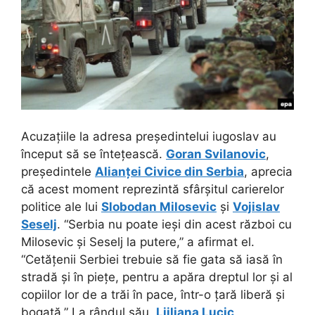
Acuzațiile la adresa președintelui iugoslav au
început să se întețească.
Goran Svilanovic
,
președintele
Alianței Civice din Serbia
, aprecia
că acest moment reprezintă sfârșitul carierelor
politice ale lui
Slobodan Milosevic
și
Vojislav
Seselj
. “Serbia nu poate ieși din acest război cu
Milosevic și Seselj la putere,” a afirmat el.
“Cetățenii Serbiei trebuie să fie gata să iasă în
stradă și în piețe, pentru a apăra dreptul lor și al
copiilor lor de a trăi în pace, într-o țară liberă și
bogată.” La rândul său,
Ljiljana Lucic
,