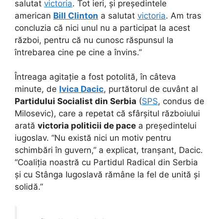
salutat
victoria
. Tot ieri, și președintele
american
Bill Clinton
a salutat
victoria
. Am tras
concluzia că nici unul nu a participat la acest
război, pentru că nu cunosc răspunsul la
întrebarea cine pe cine a învins.”
Întreaga agitație a fost potolită, în câteva
minute, de
Ivica Dacic
, purtătorul de cuvânt al
Partidului Socialist din Serbia
(
SPS
, condus de
Milosevic), care a repetat că sfârșitul războiului
arată
victoria politicii de pace
a președintelui
iugoslav. “Nu există nici un motiv pentru
schimbări în guvern,” a explicat, tranșant, Dacic.
“Coaliția noastră cu Partidul Radical din Serbia
și cu Stânga Iugoslavă rămâne la fel de unită și
solidă.”