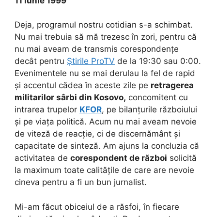
11 iunie 1999
Deja, programul nostru cotidian s-a schimbat.
Nu mai trebuia să mă trezesc în zori, pentru că
nu mai aveam de transmis corespondențe
decât pentru
Știrile ProTV
de la 19:30 sau 0:00.
Evenimentele nu se mai derulau la fel de rapid
și accentul cădea în aceste zile pe
retragerea
militarilor sârbi din Kosovo,
concomitent cu
intrarea trupelor
KFOR
, pe bilanțurile războiului
și pe viața politică. Acum nu mai aveam nevoie
de viteză de reacție, ci de discernământ și
capacitate de sinteză. Am ajuns la concluzia că
activitatea de
corespondent de război
solicită
la maximum toate calitățile de care are nevoie
cineva pentru a fi un bun jurnalist.
Mi-am făcut obiceiul de a răsfoi, în fiecare