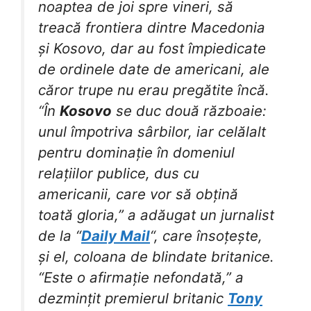
noaptea de joi spre vineri, să
treacă frontiera dintre Macedonia
și Kosovo, dar au fost împiedicate
de ordinele date de americani, ale
căror trupe nu erau pregătite încă.
“În
Kosovo
se duc două războaie:
unul împotriva sârbilor, iar celălalt
pentru dominație în domeniul
relațiilor publice, dus cu
americanii, care vor să obțină
toată gloria,” a adăugat un jurnalist
de la “
Daily Mail
“, care însoțește,
și el, coloana de blindate britanice.
“Este o afirmație nefondată,” a
dezmințit premierul britanic
Tony