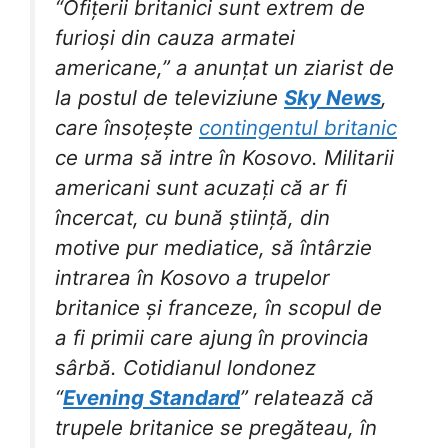
“Ofițerii britanici sunt extrem de
furioși din cauza armatei
americane,” a anunțat un ziarist de
la postul de televiziune
Sky News
,
care însoțește
contingentul britanic
ce urma să intre în Kosovo. Militarii
americani sunt acuzați că ar fi
încercat, cu bună știință, din
motive pur mediatice, să întârzie
intrarea în Kosovo a trupelor
britanice și franceze, în scopul de
a fi primii care ajung în provincia
sârbă. Cotidianul londonez
“
Evening Standard
” relatează că
trupele britanice se pregăteau, în