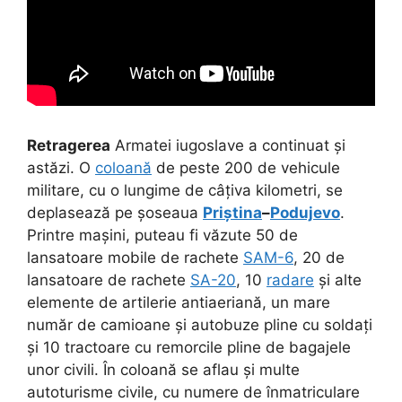
Retragerea
Armatei iugoslave a continuat și
astăzi. O
coloană
de peste 200 de vehicule
militare, cu o lungime de câțiva kilometri, se
deplasează pe șoseaua
Priștina
–
Podujevo
.
Printre mașini, puteau fi văzute 50 de
lansatoare mobile de rachete
SAM-6
, 20 de
lansatoare de rachete
SA-20
, 10
radare
și alte
elemente de artilerie antiaeriană, un mare
număr de camioane și autobuze pline cu soldați
și 10 tractoare cu remorcile pline de bagajele
unor civili. În coloană se aflau și multe
autoturisme civile, cu numere de înmatriculare