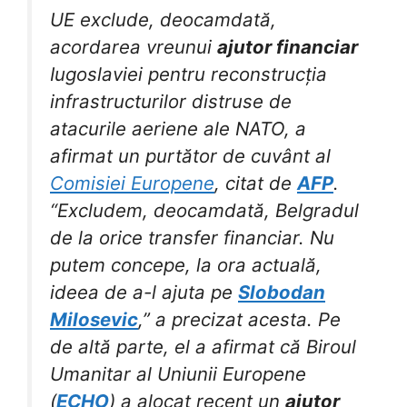
UE exclude, deocamdată,
acordarea vreunui
ajutor financiar
Iugoslaviei pentru reconstrucția
infrastructurilor distruse de
atacurile aeriene ale NATO, a
afirmat un purtător de cuvânt al
Comisiei Europene
, citat de
AFP
.
“Excludem, deocamdată, Belgradul
de la orice transfer financiar. Nu
putem concepe, la ora actuală,
ideea de a-l ajuta pe
Slobodan
Milosevic
,” a precizat acesta. Pe
de altă parte, el a afirmat că Biroul
Umanitar al Uniunii Europene
(
ECHO
) a alocat recent un
ajutor