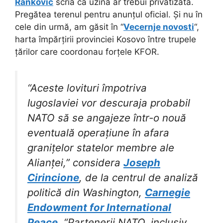
Rankovic
scria că uzina ar trebui privatizată.
Pregătea terenul pentru anunțul oficial. Și nu în
cele din urmă, am găsit în “
Vecernje novosti
“,
harta împărțirii provinciei Kosovo între trupele
țărilor care coordonau forțele KFOR.
“Aceste lovituri împotriva
Iugoslaviei vor descuraja probabil
NATO să se angajeze într-o nouă
eventuală operațiune în afara
granițelor statelor membre ale
Alianței,” considera
Joseph
Cirincione
, de la centrul de analiză
politică din Washington,
Carnegie
Endowment for International
Peace
. “Partenerii NATO, inclusiv