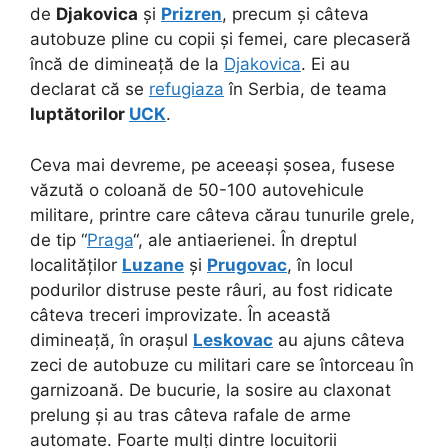
de
Djakovica
și
Prizren
, precum și câteva
autobuze pline cu copii și femei, care plecaseră
încă de dimineață de la
Djakovica
. Ei au
declarat că se
refugiaza
în Serbia, de teama
luptătorilor
UCK
.
Ceva mai devreme, pe aceeași șosea, fusese
văzută o coloană de 50-100 autovehicule
militare, printre care câteva cărau tunurile grele,
de tip “
Praga
“, ale antiaerienei. În dreptul
localităților
Luzane
și
Prugovac
, în locul
podurilor distruse peste râuri, au fost ridicate
câteva treceri improvizate. În această
dimineață, în orașul
Leskovac
au ajuns câteva
zeci de autobuze cu militari care se întorceau în
garnizoană. De bucurie, la sosire au claxonat
prelung și au tras câteva rafale de arme
automate. Foarte mulți dintre locuitorii