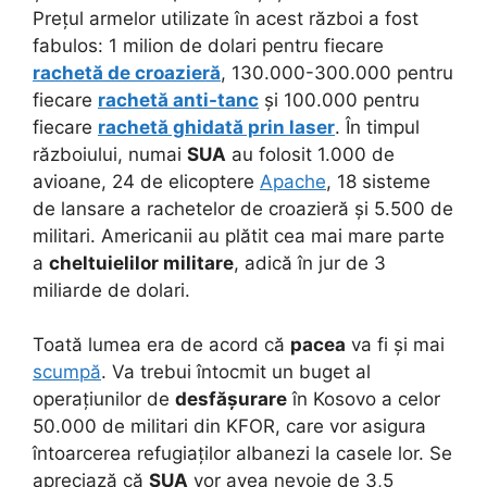
Prețul armelor utilizate în acest război a fost
fabulos: 1 milion de dolari pentru fiecare
rachetă de croazieră
, 130.000-300.000 pentru
fiecare
rachetă anti-tanc
și 100.000 pentru
fiecare
rachetă ghidată prin laser
. În timpul
războiului, numai
SUA
au folosit 1.000 de
avioane, 24 de elicoptere
Apache
, 18 sisteme
de lansare a rachetelor de croazieră și 5.500 de
militari. Americanii au plătit cea mai mare parte
a
cheltuielilor militare
, adică în jur de 3
miliarde de dolari.
Toată lumea era de acord că
pacea
va fi și mai
scumpă
. Va trebui întocmit un buget al
operațiunilor de
desfășurare
în Kosovo a celor
50.000 de militari din KFOR, care vor asigura
întoarcerea refugiaților albanezi la casele lor. Se
apreciază că
SUA
vor avea nevoie de 3,5