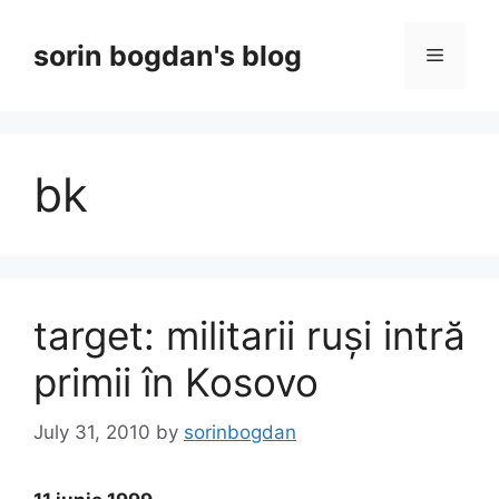
Skip
to
sorin bogdan's blog
Menu
content
bk
target: militarii ruși intră
primii în Kosovo
July 31, 2010
by
sorinbogdan