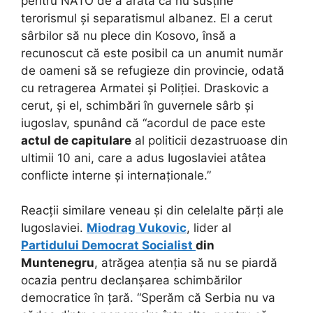
pentru NATO de a arăta că nu susține
terorismul și separatismul albanez. El a cerut
sârbilor să nu plece din Kosovo, însă a
recunoscut că este posibil ca un anumit număr
de oameni să se refugieze din provincie, odată
cu retragerea Armatei și Poliției. Draskovic a
cerut, și el, schimbări în guvernele sârb și
iugoslav, spunând că “acordul de pace este
actul de capitulare
al politicii dezastruoase din
ultimii 10 ani, care a adus Iugoslaviei atâtea
conflicte interne și internaționale.”
Reacții similare veneau și din celelalte părți ale
Iugoslaviei.
Miodrag Vukovic
, lider al
Partidului Democrat Socialist
din
Muntenegru
, atrăgea atenția să nu se piardă
ocazia pentru declanșarea schimbărilor
democratice în țară. “Sperăm că Serbia nu va