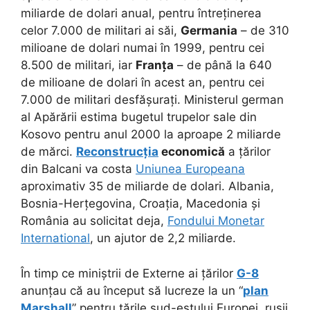
miliarde de dolari anual, pentru întreținerea
celor 7.000 de militari ai săi,
Germania
– de 310
milioane de dolari numai în 1999, pentru cei
8.500 de militari, iar
Franța
– de până la 640
de milioane de dolari în acest an, pentru cei
7.000 de militari desfășurați. Ministerul german
al Apărării estima bugetul trupelor sale din
Kosovo pentru anul 2000 la aproape 2 miliarde
de mărci.
Reconstrucția
economică
a țărilor
din Balcani va costa
Uniunea Europeana
aproximativ 35 de miliarde de dolari. Albania,
Bosnia-Herțegovina, Croația, Macedonia și
România au solicitat deja,
Fondului Monetar
International
, un ajutor de 2,2 miliarde.
În timp ce miniștrii de Externe ai țărilor
G-8
anunțau că au început să lucreze la un “
plan
Marshall
” pentru țările sud-estului Europei, rușii