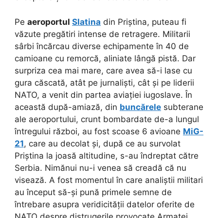
Pe
aeroportul
Slatina
din Priștina, puteau fi
văzute pregătiri intense de retragere. Militarii
sârbi încărcau diverse echipamente în 40 de
camioane cu remorcă, aliniate lângă pistă. Dar
surpriza cea mai mare, care avea să-i lase cu
gura căscată, atât pe jurnaliști, cât și pe liderii
NATO, a venit din partea aviației iugoslave. În
această după-amiază, din
buncărele
subterane
ale aeroportului, crunt bombardate de-a lungul
întregului război, au fost scoase 6 avioane
MiG-
21
, care au decolat și, după ce au survolat
Priștina la joasă altitudine, s-au îndreptat către
Serbia. Nimănui nu-i venea să creadă că nu
visează. A fost momentul în care analiștii militari
au început să-și pună primele semne de
întrebare asupra veridicității datelor oferite de
NATO despre distrugerile provocate Armatei