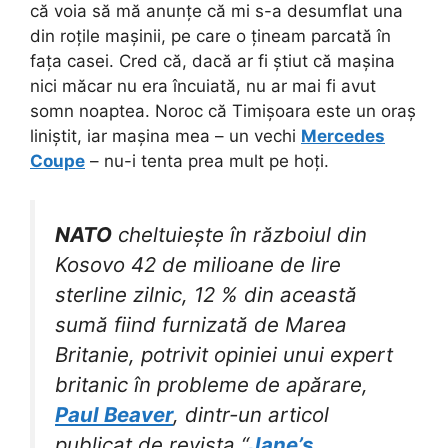
că voia să mă anunțe că mi s-a desumflat una
din roțile mașinii, pe care o țineam parcată în
fața casei. Cred că, dacă ar fi știut că mașina
nici măcar nu era încuiată, nu ar mai fi avut
somn noaptea. Noroc că Timișoara este un oraș
liniștit, iar mașina mea – un vechi
Mercedes
Coupe
– nu-i tenta prea mult pe hoți.
NATO
cheltuiește în războiul din
Kosovo 42 de milioane de lire
sterline zilnic, 12 % din această
sumă fiind furnizată de Marea
Britanie, potrivit opiniei unui expert
britanic în probleme de apărare,
Paul Beaver
, dintr-un articol
publicat de revista “
Jane’s