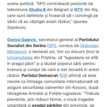
scena politică. “SPO controlează posturile de
televiziune
Studio B
din Belgrad și
NTV
din Niș,
care sunt defetiste și încearcă să-i convingă pe
sârbi că au câștigat acest război,” spunea
Stankovic.
Gorica Gajevic
, secretarul general al
Partidului
Socialist din Serbia
(
SPS
, condus de
Slobodan
Milosevic
), a declarat azi, într-un discurs ținut la
Universitatea
din Priștina, că “Iugoslavia se află
în pragul păcii” și a lăudat poporul sârb pentru
bravura și curajul de care a dat dovadă în acest
război.
Partidul Democrat
(
DS
) afirmă că este
nevoie ca întreaga comunitate internațională să
asigure securitatea oamenilor din Kosovo, după
retragerea Armatei și Poliției iugoslave. “Trebuie
prevenite, prin măsuri ferme, o nouă tragedie
umanitară și
exodul sârbilor
din provincie, iar