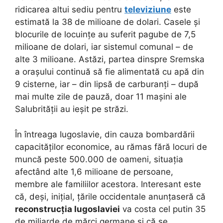
ridicarea altui sediu pentru
televiziune
este
estimată la 38 de milioane de dolari. Casele și
blocurile de locuințe au suferit pagube de 7,5
milioane de dolari, iar sistemul comunal – de
alte 3 milioane. Astăzi, partea dinspre Sremska
a orașului continuă să fie alimentată cu apă din
9 cisterne, iar – din lipsă de carburanți – după
mai multe zile de pauză, doar 11 mașini ale
Salubrității au ieșit pe străzi.
În întreaga Iugoslavie, din cauza bombardării
capacităților economice, au rămas fără locuri de
muncă peste 500.000 de oameni, situația
afectând alte 1,6 milioane de persoane,
membre ale familiilor acestora. Interesant este
că, deși, inițial, țările occidentale anunțaseră că
reconstrucția Iugoslaviei
va costa cel putin 35
de miliarde de mărci germane și că se