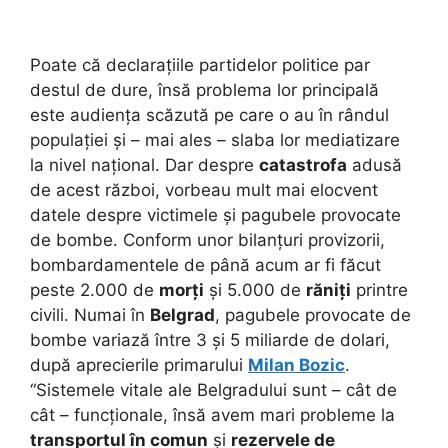
Poate că declarațiile partidelor politice par
destul de dure, însă problema lor principală
este audiența scăzută pe care o au în rândul
populației și – mai ales – slaba lor mediatizare
la nivel național. Dar despre
catastrofa
adusă
de acest război, vorbeau mult mai elocvent
datele despre victimele și pagubele provocate
de bombe. Conform unor bilanțuri provizorii,
bombardamentele de până acum ar fi făcut
peste 2.000 de
morți
și 5.000 de
răniți
printre
civili. Numai în
Belgrad
, pagubele provocate de
bombe variază între 3 și 5 miliarde de dolari,
după aprecierile primarului
Milan Bozic
.
“Sistemele vitale ale Belgradului sunt – cât de
cât – funcționale, însă avem mari probleme la
transportul în comun
și
rezervele de