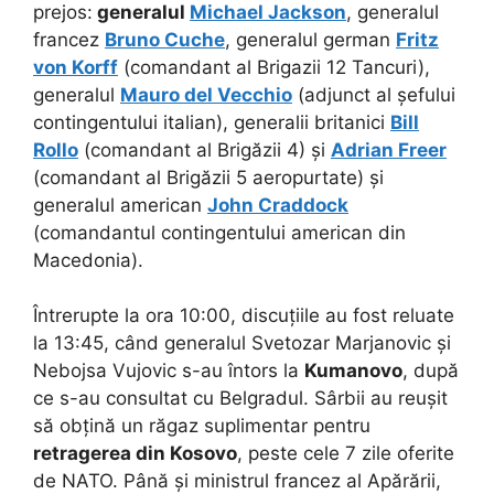
prejos:
generalul
Michael Jackson
, generalul
francez
Bruno Cuche
, generalul german
Fritz
von Korff
(comandant al Brigazii 12 Tancuri),
generalul
Mauro del Vecchio
(adjunct al șefului
contingentului italian), generalii britanici
Bill
Rollo
(comandant al Brigăzii 4) și
Adrian Freer
(comandant al Brigăzii 5 aeropurtate) și
generalul american
John Craddock
(comandantul contingentului american din
Macedonia).
Întrerupte la ora 10:00, discuțiile au fost reluate
la 13:45, când generalul Svetozar Marjanovic și
Nebojsa Vujovic s-au întors la
Kumanovo
, după
ce s-au consultat cu Belgradul. Sârbii au reușit
să obțină un răgaz suplimentar pentru
retragerea din Kosovo
, peste cele 7 zile oferite
de NATO. Până și ministrul francez al Apărării,