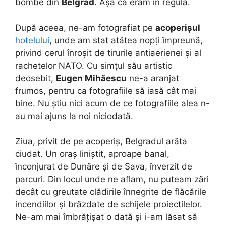
bombe din
Belgrad
. Așa că eram în regulă.
După aceea, ne-am fotografiat pe
acoperișul
hotelului
, unde am stat atâtea nopți împreună,
privind cerul înroșit de tirurile antiaerienei și al
rachetelor NATO. Cu simțul său artistic
deosebit,
Eugen Mihăescu
ne-a aranjat
frumos, pentru ca fotografiile să iasă cât mai
bine. Nu știu nici acum de ce fotografiile alea n-
au mai ajuns la noi niciodată.
Ziua, privit de pe acoperiș, Belgradul arăta
ciudat. Un oraș liniștit, aproape banal,
înconjurat de Dunăre și de Sava, înverzit de
parcuri. Din locul unde ne aflam, nu puteam zări
decât cu greutate clădirile înnegrite de flăcările
incendiilor și brăzdate de schijele proiectilelor.
Ne-am mai îmbrățișat o dată și i-am lăsat să