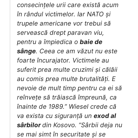
consecințele urii care există acum
în rândul victimelor. Iar NATO și
trupele americane vor trebui să
servească drept paravan viu,
pentru a împiedica o
baie de
sânge
. Ceea ce am văzut nu este
foarte încurajator. Victimele au
suferit prea multe cruzimi și călăii
au comis prea multe brutalități. E
nevoie de mult timp pentru ca ei să
reînvețe să trăiască împreună, ca
înainte de 1989.” Wiesel crede că
va exista cu siguranță un
exod al
sârbilor
din Kosovo. “Sârbii deja nu
se mai simt în securitate și se