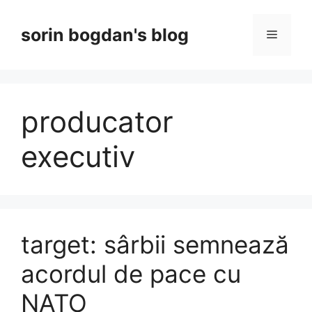
Skip
to
sorin bogdan's blog
Menu
content
producator
executiv
target: sârbii semnează
acordul de pace cu
NATO