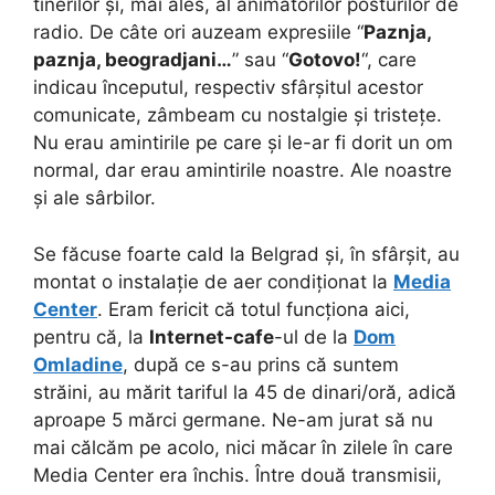
tinerilor și, mai ales, al animatorilor posturilor de
radio. De câte ori auzeam expresiile “
Paznja,
paznja, beogradjani…
” sau “
Gotovo!
“, care
indicau începutul, respectiv sfârșitul acestor
comunicate, zâmbeam cu nostalgie și tristețe.
Nu erau amintirile pe care și le-ar fi dorit un om
normal, dar erau amintirile noastre. Ale noastre
și ale sârbilor.
Se făcuse foarte cald la Belgrad și, în sfârșit, au
montat o instalație de aer condiționat la
Media
Center
. Eram fericit că totul funcționa aici,
pentru că, la
Internet-cafe
-ul de la
Dom
Omladine
, după ce s-au prins că suntem
străini, au mărit tariful la 45 de dinari/oră, adică
aproape 5 mărci germane. Ne-am jurat să nu
mai călcăm pe acolo, nici măcar în zilele în care
Media Center era închis. Între două transmisii,