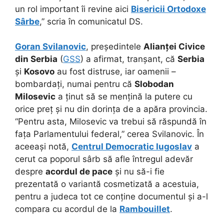
un rol important îi revine aici
Bisericii Ortodoxe
Sârbe
,” scria în comunicatul DS.
Goran Svilanovic
, președintele
Alianței Civice
din Serbia
(
GSS
) a afirmat, tranșant, că
Serbia
și
Kosovo
au fost distruse, iar oamenii –
bombardați, numai pentru că
Slobodan
Milosevic
a ținut să se mențină la putere cu
orice preț și nu din dorința de a apăra provincia.
“Pentru asta, Milosevic va trebui să răspundă în
fața Parlamentului federal,” cerea Svilanovic. În
aceeași notă,
Centrul Democratic Iugoslav
a
cerut ca poporul sârb să afle întregul adevăr
despre
acordul de pace
și nu să-i fie
prezentată o variantă cosmetizată a acestuia,
pentru a judeca tot ce conține documentul și a-l
compara cu acordul de la
Rambouillet
.