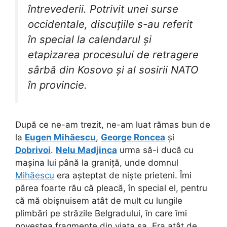
întrevederii. Potrivit unei surse
occidentale, discuțiile s-au referit
în special la calendarul și
etapizarea procesului de retragere
sârbă din Kosovo și al sosirii NATO
în provincie.
După ce ne-am trezit, ne-am luat rămas bun de
la
Eugen Mihăescu
,
George Roncea
și
Dobrivoi
.
Nelu Madjinca
urma să-i ducă cu
mașina lui până la graniță, unde domnul
Mihăescu
era așteptat de niște prieteni. Îmi
părea foarte rău că pleacă, în special el, pentru
că mă obișnuisem atât de mult cu lungile
plimbări pe străzile Belgradului, în care îmi
povestea fragmente din viața sa. Era atât de