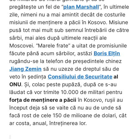
pregătește un fel de “
plan Marshall
“, în ultimele
zile, nimeni nu a mai amintit decât de costurile
misiunii de menținere a păcii în Kosovo. Misiune
pusă tot mai mult sub semnul întrebării de către
sârbi, mai ales după ultimele reacții ale
Moscovei. “Marele frate” a uitat de promisiunile
făcute până acum sârbilor, astăzi
Boris Elțîn
rugându-se la telefon de președintele chinez
Jiang Zemin
să nu uzeze de dreptul său de
veto în ședința
Consiliului de Securitate
al
ONU
. Și, colac peste pupăză, după ce s-au
lăudat că vor trimite 10.000 de militari pentru
forța de menținere a păcii
în Kosovo, rușii au
început deja să se vaite că nu au de unde să
facă rost de cele 150 de milioane de dolari, cât
ar costa, anual, întreținerea lor.