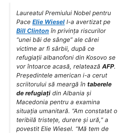
Laureatul Premiului Nobel pentru
Pace
Elie Wiesel
l-a avertizat pe
Bill Clinton
în privința riscurilor
“unei băi de sânge” ale cărei
victime ar fi sârbii, după ce
refugiații albanofoni din Kosovo se
vor întoarce acasă, relatează
AFP
.
Președintele american i-a cerut
scriitorului să meargă în
taberele
de refugiați
din Albania și
Macedonia pentru a examina
situația umanitară. “Am constatat o
teribilă tristețe, durere și ură,” a
povestit Elie Wiesel. “Mă tem de