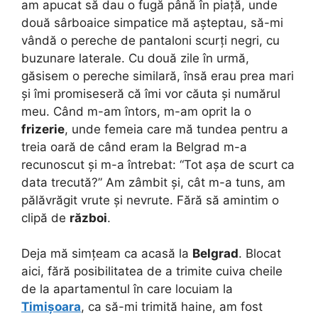
am apucat să dau o fugă până în piață, unde
două sârboaice simpatice mă așteptau, să-mi
vândă o pereche de pantaloni scurți negri, cu
buzunare laterale. Cu două zile în urmă,
găsisem o pereche similară, însă erau prea mari
și îmi promiseseră că îmi vor căuta și numărul
meu. Când m-am întors, m-am oprit la o
frizerie
, unde femeia care mă tundea pentru a
treia oară de când eram la Belgrad m-a
recunoscut și m-a întrebat: “Tot așa de scurt ca
data trecută?” Am zâmbit și, cât m-a tuns, am
pălăvrăgit vrute și nevrute. Fără să amintim o
clipă de
război
.
Deja mă simțeam ca acasă la
Belgrad
. Blocat
aici, fără posibilitatea de a trimite cuiva cheile
de la apartamentul în care locuiam la
Timișoara
, ca să-mi trimită haine, am fost