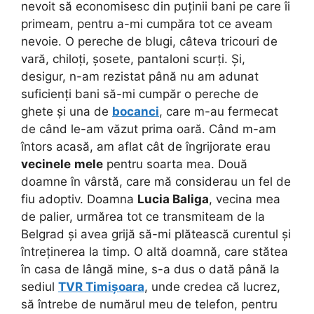
nevoit să economisesc din puținii bani pe care îi
primeam, pentru a-mi cumpăra tot ce aveam
nevoie. O pereche de blugi, câteva tricouri de
vară, chiloți, șosete, pantaloni scurți. Și,
desigur, n-am rezistat până nu am adunat
suficienți bani să-mi cumpăr o pereche de
ghete și una de
bocanci
, care m-au fermecat
de când le-am văzut prima oară. Când m-am
întors acasă, am aflat cât de îngrijorate erau
vecinele
mele
pentru soarta mea. Două
doamne în vârstă, care mă considerau un fel de
fiu adoptiv. Doamna
Lucia Baliga
, vecina mea
de palier, urmărea tot ce transmiteam de la
Belgrad și avea grijă să-mi plătească curentul și
întreținerea la timp. O altă doamnă, care stătea
în casa de lângă mine, s-a dus o dată până la
sediul
TVR Timișoara
, unde credea că lucrez,
să întrebe de numărul meu de telefon, pentru