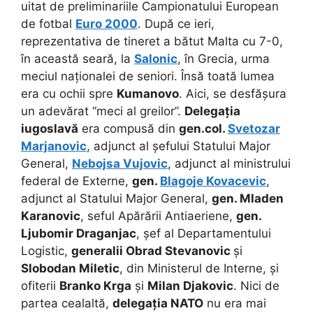
uitat de preliminariile Campionatului European
de fotbal
Euro 2000
. După ce ieri,
reprezentativa de tineret a bătut Malta cu 7-0,
în această seară, la
Salonic
, în Grecia, urma
meciul naționalei de seniori. Însă toată lumea
era cu ochii spre
Kumanovo
. Aici, se desfășura
un adevărat “meci al greilor”.
Delegația
iugoslavă
era compusă din
gen.col.
Svetozar
Marjanovic
, adjunct al șefului Statului Major
General,
Nebojsa Vujovic
, adjunct al ministrului
federal de Externe,
gen.
Blagoje Kovacevic
,
adjunct al Statului Major General,
gen. Mladen
Karanovic
, seful Apărării Antiaeriene,
gen.
Ljubomir Draganjac
, șef al Departamentului
Logistic,
generalii Obrad Stevanovic
și
Slobodan Miletic
, din Ministerul de Interne, și
ofiterii
Branko Krga
și
Milan Djakovic
. Nici de
partea cealaltă,
delegația NATO
nu era mai