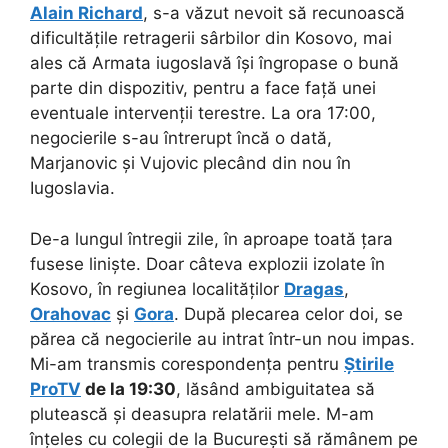
Alain Richard
, s-a văzut nevoit să recunoască
dificultățile retragerii sârbilor din Kosovo, mai
ales că Armata iugoslavă își îngropase o bună
parte din dispozitiv, pentru a face față unei
eventuale intervenții terestre. La ora 17:00,
negocierile s-au întrerupt încă o dată,
Marjanovic și Vujovic plecând din nou în
Iugoslavia.
De-a lungul întregii zile, în aproape toată țara
fusese liniște. Doar câteva explozii izolate în
Kosovo, în regiunea localităților
Dragas
,
Orahovac
și
Gora
. După plecarea celor doi, se
părea că negocierile au intrat într-un nou impas.
Mi-am transmis corespondența pentru
Știrile
ProTV
de la 19:30
, lăsând ambiguitatea să
plutească și deasupra relatării mele. M-am
înțeles cu colegii de la București să rămânem pe