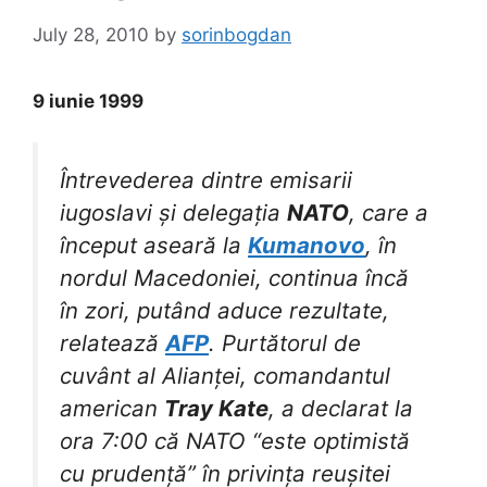
July 28, 2010
by
sorinbogdan
9 iunie 1999
Întrevederea dintre emisarii
iugoslavi și delegația
NATO
, care a
început aseară la
Kumanovo
, în
nordul Macedoniei, continua încă
în zori, putând aduce rezultate,
relatează
AFP
. Purtătorul de
cuvânt al Alianței, comandantul
american
Tray Kate
, a declarat la
ora 7:00 că NATO “este optimistă
cu prudență” în privința reușitei