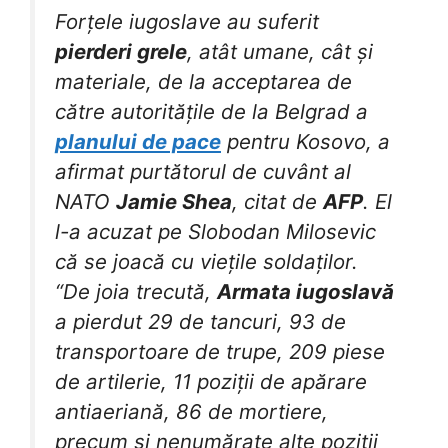
Forțele iugoslave au suferit
pierderi grele
, atât umane, cât și
materiale, de la acceptarea de
către autoritățile de la Belgrad a
planului de pace
pentru Kosovo, a
afirmat purtătorul de cuvânt al
NATO
Jamie Shea
, citat de
AFP
. El
l-a acuzat pe Slobodan Milosevic
că se joacă cu viețile soldaților.
“De joia trecută,
Armata iugoslavă
a pierdut 29 de tancuri, 93 de
transportoare de trupe, 209 piese
de artilerie, 11 poziții de apărare
antiaeriană, 86 de mortiere,
precum și nenumărate alte poziții