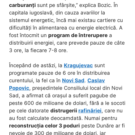
carburanți
sunt pe sfârșite,” explica Bozic. În
capitala iugoslavă, din cauza avariilor la
sistemul energetic, încă mai existau cartiere cu
dificultăți în alimentarea cu energie electrică. A
fost întocmit un
program de întrerupere
a
distribuirii energiei, care prevede pauze de câte
3 ore, la fiecare 7-8 ore.
Începând de astăzi, la
Kragujevac
sunt
programate pauze de 6 ore în distribuirea
curentului, la fel ca în
Novi Sad
.
Caslav
Popovic
, președintele Consiliului local din Novi
Sad, a afirmat că orașul a suferit pagube de
peste 600 de milioane de dolari, fără a le socoti
pe cele datorate
distrugerii
rafinăriei
, care nu
au fost calculate deocamdată. Numai pentru
reconstrucția celor 3 poduri
peste Dunăre ar fi
nevoie de 300 de milioane de dolari, iar