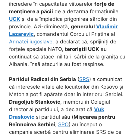
încredere în capacitatea viitoarelor
forțe de
menținere a păcii
de a dezarma formațiunile
UCK
și de a împiedica prigonirea sârbilor din
provincie. Azi-dimineață,
generalul
Vladimir
Lazarevic
, comandantul Corpului Priștina al
Armatei iugoslave
, a declarat că, sprijiniți de
forțele speciale NATO,
teroriștii UCK
au
continuat să atace militarii sârbi de la granița cu
Albania, însă atacurile au fost respinse.
Partidul Radical din Serbia
(
SRS
) a comunicat
că interesele vitale ale locuitorilor din Kosovo și
Metohia pot fi apărate doar în interiorul Serbiei.
Dragoljub Stankovic
, membru în Colegiul
director al partidului, a declarat că
Vuk
Draskovic
și partidul său (
Mișcarea pentru
Reînnoirea Serbiei
,
SPO
) au început o
campanie acerbă pentru eliminarea SRS de pe