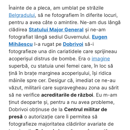
Înainte de a pleca, am umblat pe străzile
Belgradului
, să ne fotografiem în diferite locuri,
pentru a avea câte o amintire. Ne-am dus lângă
clădirea
Statului Major General
și ne-am
fotografiat lângă sediul Guvernului.
Eugen
Mihăescu
l-a rugat pe
Dobrivoi
să-i
fotografieze una din cariatidele care sprijineau
acoperișul distrus de bombe. Era o
imagine
superbă, cu statuia unei femei care, în loc să
țină în brațe marginea acoperișului, își ridica
mâinile spre cer. Desigur că, imediat ce ne-au
văzut, militarii care supravegheau zona au sărit
să ne verifice
acreditarile de război
.
Eu m-am
ținut deoparte și, pentru a nu avea probleme,
Dobrivoi obținuse de la
Centrul militar de
presă
o autorizație care îi permitea să
fotografieze majoritatea clădirilor avariate de