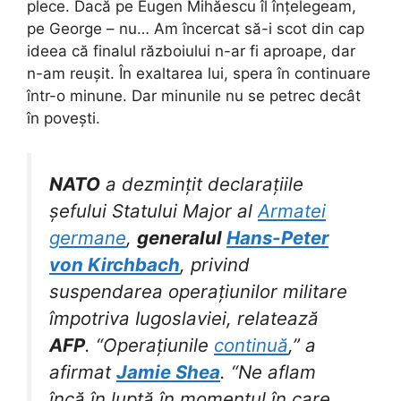
plece. Dacă pe Eugen Mihăescu îl înțelegeam,
pe George – nu… Am încercat să-i scot din cap
ideea că finalul războiului n-ar fi aproape, dar
n-am reușit. În exaltarea lui, spera în continuare
într-o minune. Dar minunile nu se petrec decât
în povești.
NATO
a dezmințit declarațiile
șefului Statului Major al
Armatei
germane
,
generalul
Hans-Peter
von Kirchbach
, privind
suspendarea operațiunilor militare
împotriva Iugoslaviei, relatează
AFP
. “Operațiunile
continuă
,” a
afirmat
Jamie Shea
. “Ne aflam
încă în luptă în momentul în care