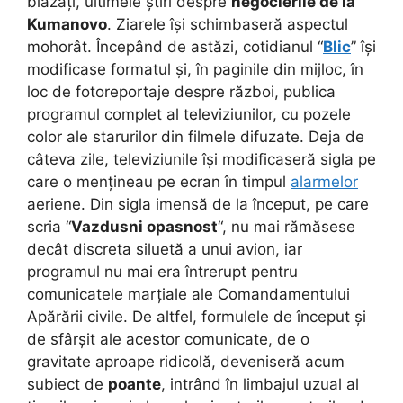
blazați, ultimele știri despre
negocierile de la
Kumanovo
. Ziarele își schimbaseră aspectul
mohorât. Începând de astăzi, cotidianul “
Blic
” își
modificase formatul și, în paginile din mijloc, în
loc de fotoreportaje despre război, publica
programul complet al televiziunilor, cu pozele
color ale starurilor din filmele difuzate. Deja de
câteva zile, televiziunile își modificaseră sigla pe
care o mențineau pe ecran în timpul
alarmelor
aeriene. Din sigla imensă de la început, pe care
scria “
Vazdusni opasnost
“, nu mai rămăsese
decât discreta siluetă a unui avion, iar
programul nu mai era întrerupt pentru
comunicatele marțiale ale Comandamentului
Apărării civile. De altfel, formulele de început și
de sfârșit ale acestor comunicate, de o
gravitate aproape ridicolă, deveniseră acum
subiect de
poante
, intrând în limbajul uzual al