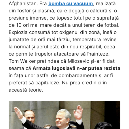
Afghanistan. Era
bomba cu vacuum
, realizată
din fosfor și plasmă, care degajă o căldură și o
presiune imense, ce topesc totul pe o suprafață
de 10 ori mai mare decât a unui teren de fotbal.
Explozia consumă tot oxigenul din zonă, însă o
jumătate de oră mai târziu, temperatura revine
la normal și aerul este din nou respirabil, ceea
ce permite trupelor atacatoare să înainteze.
Tom Walker pretindea că Milosevic și-ar fi dat
seama că
Armata iugoslavă n-ar putea rezista
în fața unor astfel de bombardamente și ar fi
preferat să capituleze. Nu prea cred nici în
această teorie.