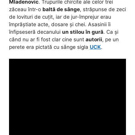
Mladenovic
. Trupurile chircite ale celor trei
zăceau într-o
baltă de sânge
, străpunse de zeci
de lovituri de cuțit, iar de jur-împrejur erau
împrăștiate acte, dosare și chei. Asasinii îi
înfipseseră decanului
un stilou în gură
. Ca și
când nu ar fi fost clar cine sunt
autorii
, pe un
perete era pictată cu sânge sigla
UCK
.