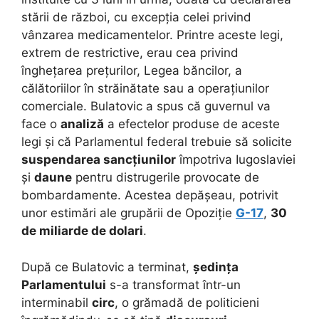
stării de război, cu excepția celei privind
vânzarea medicamentelor. Printre aceste legi,
extrem de restrictive, erau cea privind
înghețarea prețurilor, Legea băncilor, a
călătoriilor în străinătate sau a operațiunilor
comerciale. Bulatovic a spus că guvernul va
face o
analiză
a efectelor produse de aceste
legi și că Parlamentul federal trebuie să solicite
suspendarea sancțiunilor
împotriva Iugoslaviei
și
daune
pentru distrugerile provocate de
bombardamente. Acestea depășeau, potrivit
unor estimări ale grupării de Opoziție
G-17
,
30
de miliarde de dolari
.
După ce Bulatovic a terminat,
ședința
Parlamentului
s-a transformat într-un
interminabil
circ
, o grămadă de politicieni