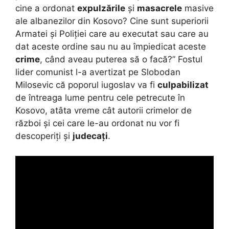
cine a ordonat
expulzările
și
masacrele
masive
ale albanezilor din Kosovo? Cine sunt superiorii
Armatei și Poliției care au executat sau care au
dat aceste ordine sau nu au împiedicat aceste
crime
, când aveau puterea să o facă?” Fostul
lider comunist l-a avertizat pe Slobodan
Milosevic că poporul iugoslav va fi
culpabilizat
de întreaga lume pentru cele petrecute în
Kosovo, atâta vreme cât autorii crimelor de
război și cei care le-au ordonat nu vor fi
descoperiți și
judecați
.