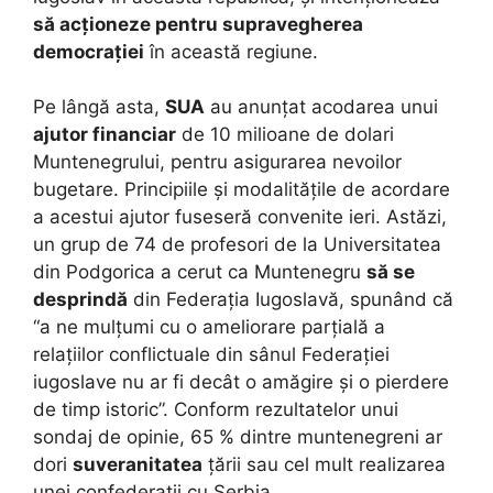
să acționeze pentru supravegherea
democrației
în această regiune.
Pe lângă asta,
SUA
au anunțat acodarea unui
ajutor financiar
de 10 milioane de dolari
Muntenegrului, pentru asigurarea nevoilor
bugetare. Principiile și modalitățile de acordare
a acestui ajutor fuseseră convenite ieri. Astăzi,
un grup de 74 de profesori de la Universitatea
din Podgorica a cerut ca Muntenegru
să se
desprindă
din Federația Iugoslavă, spunând că
“a ne mulțumi cu o ameliorare parțială a
relațiilor conflictuale din sânul Federației
iugoslave nu ar fi decât o amăgire și o pierdere
de timp istoric”. Conform rezultatelor unui
sondaj de opinie, 65 % dintre muntenegreni ar
dori
suveranitatea
țării sau cel mult realizarea
unei confederații cu Serbia.