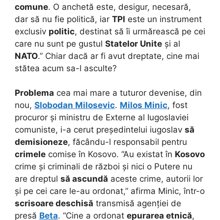
comune
. O anchetă este, desigur, necesară,
dar să nu fie politică, iar
TPI
este un instrument
exclusiv
politic
, destinat să îi urmărească pe cei
care nu sunt pe gustul
Statelor Unite
și al
NATO
.” Chiar dacă ar fi avut dreptate, cine mai
stătea acum sa-l asculte?
Problema
cea mai mare a tuturor devenise, din
nou,
Slobodan Milosevic
.
Milos Minic
, fost
procuror și ministru de Externe al Iugoslaviei
comuniste, i-a cerut președintelui iugoslav
să
demisioneze
, făcându-l responsabil pentru
crimele
comise în Kosovo. “Au existat în
Kosovo
crime și criminali de război și nici o Putere nu
are dreptul
să ascundă
aceste crime, autorii lor
și pe cei care le-au ordonat,” afirma Minic, într-o
scrisoare deschisă
transmisă agenției de
presă
Beta
. “Cine a ordonat
epurarea etnică
,