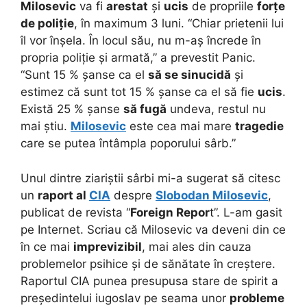
Milosevic
va fi
arestat
și
ucis
de propriile
forțe
de poliție
, în maximum 3 luni. “Chiar prietenii lui
îl vor înșela. În locul său, nu m-aș încrede în
propria poliție și armată,” a prevestit Panic.
“Sunt 15 % șanse ca el
să se sinucidă
și
estimez că sunt tot 15 % șanse ca el să fie
ucis
.
Există 25 % șanse
să fugă
undeva, restul nu
mai știu.
Milosevic
este cea mai mare
tragedie
care se putea întâmpla poporului sârb.”
Unul dintre ziariștii sârbi mi-a sugerat să citesc
un
raport al
CIA
despre
Slobodan Milosevic
,
publicat de revista “
Foreign Repor
t”. L-am gasit
pe Internet. Scriau că Milosevic va deveni din ce
în ce mai
imprevizibil
, mai ales din cauza
problemelor psihice și de sănătate în creștere.
Raportul CIA punea presupusa stare de spirit a
președintelui iugoslav pe seama unor
probleme