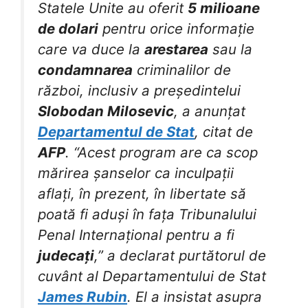
Statele Unite au oferit
5 milioane
de dolari
pentru orice informație
care va duce la
arestarea
sau la
condamnarea
criminalilor de
război, inclusiv a președintelui
Slobodan Milosevic
, a anunțat
Departamentul de Stat
, citat de
AFP
. “Acest program are ca scop
mărirea șanselor ca inculpații
aflați, în prezent, în libertate să
poată fi aduși în fața Tribunalului
Penal Internațional pentru a fi
judecați
,” a declarat purtătorul de
cuvânt al Departamentului de Stat
James Rubin
. El a insistat asupra