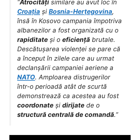
“
Atrocități
similare au avut loc în
Croația
și
Bosnia-Herțegovina
,
însă în Kosovo campania împotriva
albanezilor a fost organizată cu o
rapiditate
și o
eficiență
brutale.
Descătușarea violenței se pare că
a început în zilele care au urmat
declanșării campaniei aeriene a
NATO
. Amploarea distrugerilor
într-o perioadă atât de scurtă
demonstrează ca acestea au fost
coordonate
și
dirijate
de o
structură centrală de comandă
.”