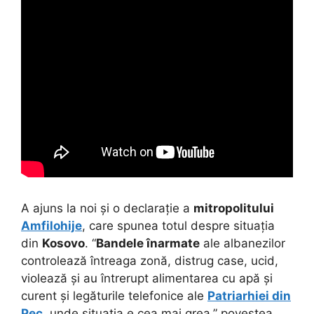
A ajuns la noi și o declarație a
mitropolitului
Amfilohije
, care spunea totul despre situația
din
Kosovo
. “
Bandele înarmate
ale albanezilor
controlează întreaga zonă, distrug case, ucid,
violează și au întrerupt alimentarea cu apă și
curent și legăturile telefonice ale
Patriarhiei din
Pec
, unde situația e cea mai grea,” povestea