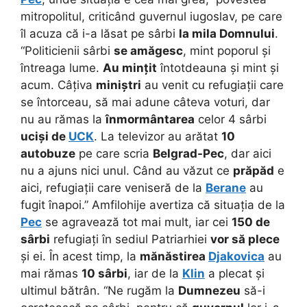
mitropolitul, criticând guvernul iugoslav, pe care
îl acuza că i-a lăsat pe sârbi
la mila Domnului
.
“Politicienii sârbi
se amăgesc
, mint poporul și
întreaga lume.
Au mințit
întotdeauna și mint și
acum. Câțiva
miniștri
au venit cu refugiații care
se întorceau, să mai adune câteva voturi, dar
nu au rămas la
înmormântarea
celor 4 sârbi
uciși de
UCK
. La televizor au arătat
10
autobuze
pe care scria
Belgrad-Pec
, dar aici
nu a ajuns nici unul. Când au văzut ce
prăpăd
e
aici, refugiații care veniseră de la
Berane
au
fugit înapoi.” Amfilohije avertiza că situația de la
Pec
se agravează tot mai mult, iar cei
150 de
sârbi
refugiați în sediul Patriarhiei
vor să plece
și ei. În acest timp, la
mănăstirea
Djakovica
au
mai rămas
10 sârbi
, iar de la
Klin
a plecat și
ultimul bătrân. “Ne rugăm la
Dumnezeu
să-i