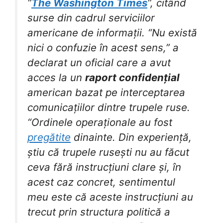
“
The Washington Times
“, citând
surse din cadrul serviciilor
americane de informații. “Nu există
nici o confuzie în acest sens,” a
declarat un oficial care a avut
acces la un
raport confidențial
american bazat pe interceptarea
comunicațiilor dintre trupele ruse.
“Ordinele operaționale au fost
pregătite
dinainte. Din experiență,
știu că trupele rusești nu au făcut
ceva fără instrucțiuni clare și, în
acest caz concret, sentimentul
meu este că aceste instrucțiuni au
trecut prin structura politică a