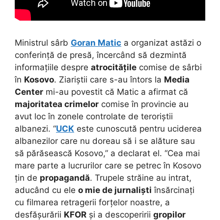
Ministrul sârb
Goran Matic
a organizat astăzi o
conferință de presă, încercând să dezmintă
informațiile despre
atrocitățile
comise de sârbi
în
Kosovo
. Ziariștii care s-au întors la
Media
Center
mi-au povestit că Matic a afirmat că
majoritatea crimelor
comise în provincie au
avut loc în zonele controlate de teroriștii
albanezi. “
UCK
este cunoscută pentru uciderea
albanezilor care nu doreau să i se alăture sau
să părăsească Kosovo,” a declarat el. “Cea mai
mare parte a lucrurilor care se petrec în Kosovo
țin de
propagandă
. Trupele străine au intrat,
aducând cu ele
o mie de jurnaliști
însărcinați
cu filmarea retragerii forțelor noastre, a
desfășurării
KFOR
și a descoperirii
gropilor