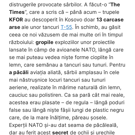
distrugerile provocate sârbilor. A făcut-o “
The
Times
“, care a scris că – până acum – trupele
KFOR
au descoperit în Kosovo doar
13 carcase
arse
ale unor tancuri
T-55
. În schimb, au găsit
ceea ce noi văzusem de mai multe ori în timpul
războiului:
gropile
exploziilor unor proiectile
lansate în câmp de avioanele NATO, lângă care
se mai puteau vedea niște forme cioplite în
lemn, care semănau a tancuri sau tunuri. Pentru
a păcăli
aviația aliată, sârbii amplasau în cele
mai năstrușnice locuri tancuri sau tunuri
aeriene, realizate în mărime naturală din lemn,
cauciuc sau polistiren. Ca sa pară cât mai reale,
acestea erau plasate – de regula – lângă poduri
false sau lângă niște fâșii lungi de plastic negru
care, de la mare înălțime, păreau șosele.
Experții NATO și-au dat seama de păcăleală,
dar au ferit acest
secret
de ochii și urechile