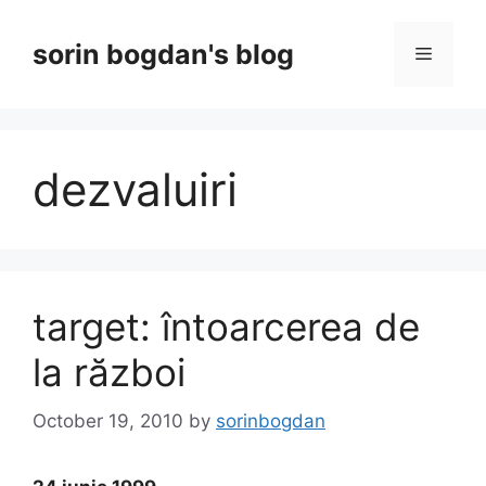
Skip
to
sorin bogdan's blog
Menu
content
dezvaluiri
target: întoarcerea de
la război
October 19, 2010
by
sorinbogdan