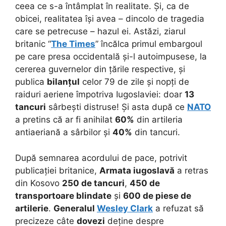
ceea ce s-a întâmplat în realitate. Și, ca de
obicei, realitatea își avea – dincolo de tragedia
care se petrecuse – hazul ei. Astăzi, ziarul
britanic “
The Times
” încălca primul embargoul
pe care presa occidentală și-l autoimpusese, la
cererea guvernelor din țările respective, și
publica
bilanțul
celor 79 de zile și nopți de
raiduri aeriene împotriva Iugoslaviei: doar
13
tancuri
sârbești distruse! Și asta după ce
NATO
a pretins că ar fi anihilat
60%
din artileria
antiaeriană a sârbilor și
40%
din tancuri.
După semnarea acordului de pace, potrivit
publicației britanice,
Armata iugoslavă
a retras
din Kosovo
250 de tancuri
,
450 de
transportoare blindate
și
600 de piese de
artilerie
.
Generalul
Wesley Clark
a refuzat să
precizeze câte
dovezi
deține despre