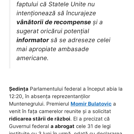
faptului că Statele Unite nu
intenționează să încurajeze
vânătorii de recompense
și a
sugerat oricărui potențial
informator
să se adreseze celei
mai apropiate ambasade
americane.
Ședința
Parlamentului federal a început abia la
12:20, în absența reprezentanților
Muntenegrului. Premierul
Momir Bulatovic
a
venit în fața camerelor reunite și a solicitat
ridicarea stării de război
. El a precizat că
Guvernul federal
a abrogat
cele 31 de legi
instituite cu 3 luni în urmă, odată cu declararea