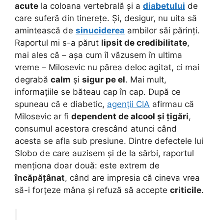
acute
la coloana vertebrală și a
diabetului
de
care suferă din tinerețe. Și, desigur, nu uita să
amintească de
sinuciderea
ambilor săi părinți.
Raportul mi s-a părut
lipsit de credibilitate
,
mai ales că – așa cum îl văzusem în ultima
vreme – Milosevic nu părea deloc agitat, ci mai
degrabă
calm
și
sigur pe el
. Mai mult,
informațiile se băteau cap în cap. După ce
spuneau că e diabetic,
agenții CIA
afirmau că
Milosevic ar fi
dependent de alcool și țigări
,
consumul acestora crescând atunci când
acesta se afla sub presiune. Dintre defectele lui
Slobo de care auzisem și de la sârbi, raportul
menționa doar două: este extrem de
încăpățânat
, când are impresia că cineva vrea
să-i forțeze mâna și refuză să accepte
criticile
.