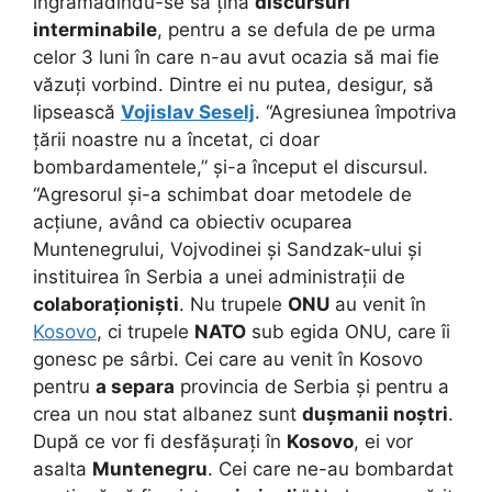
îngrămădindu-se să țină
discursuri
interminabile
, pentru a se defula de pe urma
celor 3 luni în care n-au avut ocazia să mai fie
văzuți vorbind. Dintre ei nu putea, desigur, să
lipsească
Vojislav Seselj
. “Agresiunea împotriva
țării noastre nu a încetat, ci doar
bombardamentele,” și-a început el discursul.
“Agresorul și-a schimbat doar metodele de
acțiune, având ca obiectiv ocuparea
Muntenegrului, Vojvodinei și Sandzak-ului și
instituirea în Serbia a unei administrații de
colaboraționiști
. Nu trupele
ONU
au venit în
Kosovo
, ci trupele
NATO
sub egida ONU, care îi
gonesc pe sârbi. Cei care au venit în Kosovo
pentru
a separa
provincia de Serbia și pentru a
crea un nou stat albanez sunt
dușmanii noștri
.
După ce vor fi desfășurați în
Kosovo
, ei vor
asalta
Muntenegru
. Cei care ne-au bombardat