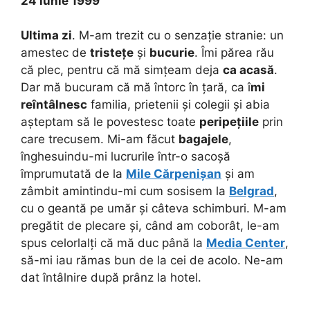
24 iunie 1999
Ultima zi
. M-am trezit cu o senzație stranie: un
amestec de
tristețe
și
bucurie
. Îmi părea rău
că plec, pentru că mă simțeam deja
ca acasă
.
Dar mă bucuram că mă întorc în țară, ca î
mi
reîntâlnesc
familia, prietenii și colegii și abia
așteptam să le povestesc toate
peripețiile
prin
care trecusem. Mi-am făcut
bagajele
,
înghesuindu-mi lucrurile într-o sacoșă
împrumutată de la
Mile Cărpenișan
și am
zâmbit amintindu-mi cum sosisem la
Belgrad
,
cu o geantă pe umăr și câteva schimburi. M-am
pregătit de plecare și, când am coborât, le-am
spus celorlalți că mă duc până la
Media Center
,
să-mi iau rămas bun de la cei de acolo. Ne-am
dat întâlnire după prânz la hotel.