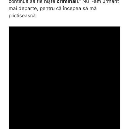
continuă să fie niște
criminali
.” Nu l-am urmărit
mai departe, pentru că începea să mă
plictisească.