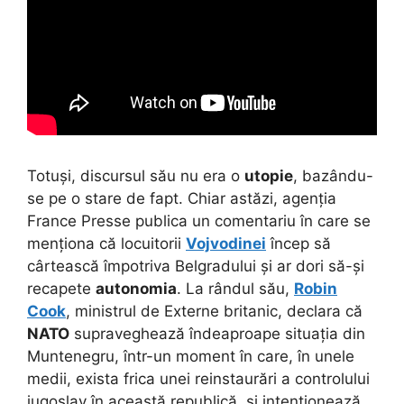
Totuși, discursul său nu era o
utopie
, bazându-
se pe o stare de fapt. Chiar astăzi, agenția
France Presse publica un comentariu în care se
menționa că locuitorii
Vojvodinei
încep să
cârtească împotriva Belgradului și ar dori să-și
recapete
autonomia
. La rândul său,
Robin
Cook
, ministrul de Externe britanic, declara că
NATO
supraveghează îndeaproape situația din
Muntenegru, într-un moment în care, în unele
medii, exista frica unei reinstaurări a controlului
iugoslav în această republică, și intenționează