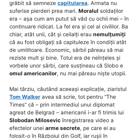
grăbit să semneze
capitularea
. Armata nu
suferise pierderi prea mari.
Moralul
soldaților
era – așa cum am putut să văd cu ochii mei – în
continuare ridicat. La fel era și cel al civililor. Ba
chiar, atât unii, cât și ceilalți erau
nemulțumiți
că au fost obligați să capituleze în condiții atât
de umilitoare. Economic, sârbii păreau să mai
reziste mult și bine. Totul era de neînțeles și
vorbele unor sârbi, care susțineau că Slobo e
omul americanilor
, nu mai păreau niște utopii.
Mai târziu, căutând aceeași explicație, ziaristul
Tom Walker
avea să scrie, tot pentru “The
Times” că – prin intermediul unui diplomat
agreat de Belgrad – americanii i-ar fi trimis lui
Slobodan Milosevic
înregistrarea video a
efectelor unei
arme secrete
, pe care ei au
folosit-o în Războiul din Golf, iar rușii în