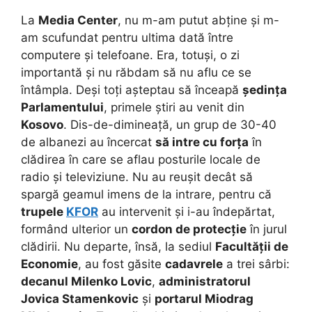
La
Media Center
, nu m-am putut abține și m-
am scufundat pentru ultima dată între
computere și telefoane. Era, totuși, o zi
importantă și nu răbdam să nu aflu ce se
întâmpla. Deși toți așteptau să înceapă
ședința
Parlamentului
, primele știri au venit din
Kosovo
. Dis-de-dimineață, un grup de 30-40
de albanezi au încercat
să intre cu forța
în
clădirea în care se aflau posturile locale de
radio și televiziune.
Nu au reușit decât să
spargă geamul imens de la intrare, pentru că
trupele
KFOR
au intervenit și i-au îndepărtat,
formând ulterior un
cordon de protecție
în jurul
clădirii. Nu departe, însă, la sediul
Facultății de
Economie
, au fost găsite
cadavrele
a trei sârbi:
decanul Milenko Lovic
,
administratorul
Jovica Stamenkovic
și
portarul Miodrag