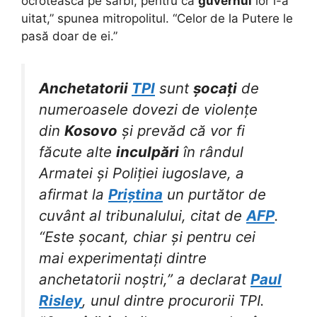
ocrotească pe sârbi, pentru că
guvernul
lor i-a
uitat,” spunea mitropolitul. “Celor de la Putere le
pasă doar de ei.”
Anchetatorii
TPI
sunt
șocați
de
numeroasele dovezi de violențe
din
Kosovo
și prevăd că vor fi
făcute alte
inculpări
în rândul
Armatei și Poliției iugoslave, a
afirmat la
Priștina
un purtător de
cuvânt al tribunalului, citat de
AFP
.
“Este șocant, chiar și pentru cei
mai experimentați dintre
anchetatorii noștri,” a declarat
Paul
Risley
, unul dintre procurorii TPI.