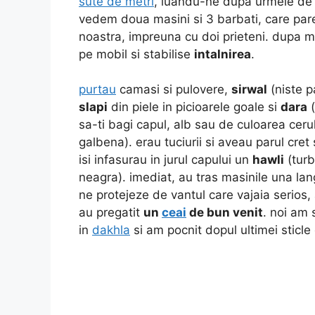
sute de metri
, luandu-ne dupa urmele de 
vedem doua masini si 3 barbati, care par
noastra, impreuna cu doi prieteni. dupa m
pe mobil si stabilise
intalnirea
.
purtau
camasi si pulovere,
sirwal
(niste p
slapi
din piele in picioarele goale si
dara
(
sa-ti bagi capul, alb sau de culoarea ceru
galbena). erau tuciurii si aveau parul cre
isi infasurau in jurul capului un
hawli
(turb
neagra). imediat, au tras masinile una lang
ne protejeze de vantul care vajaia serios,
au pregatit
un
ceai
de bun venit
. noi am
in
dakhla
si am pocnit dopul ultimei sticl