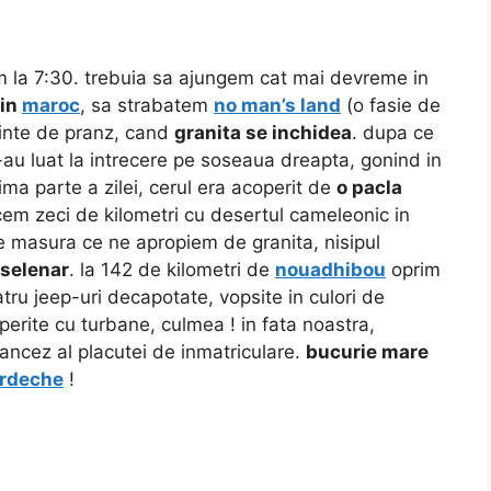
m la 7:30. trebuia sa ajungem cat mai devreme in
din
maroc
, sa strabatem
no man’s land
(o fasie de
inte de pranz, cand
granita se inchidea
. dupa ce
s-au luat la intrecere pe soseaua dreapta, gonind in
rima parte a zilei, cerul era acoperit de
o pacla
cem zeci de kilometri cu desertul cameleonic in
pe masura ce ne apropiem de granita, nisipul
 selenar
. la 142 de kilometri de
nouadhibou
oprim
ru jeep-uri decapotate, vopsite in culori de
perite cu turbane, culmea ! in fata noastra,
rancez al placutei de inmatriculare.
bucurie mare
rdeche
!