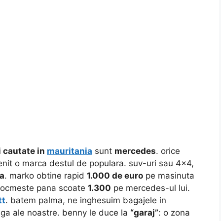
i cautate in
mauritania
sunt
mercedes
. orice
nit o marca destul de populara. suv-uri sau 4×4,
a
. marko obtine rapid
1.000 de euro
pe masinuta
se tocmeste pana scoate
1.300
pe mercedes-ul lui.
tt
. batem palma, ne inghesuim bagajele in
ga ale noastre. benny le duce la
“garaj”
: o zona