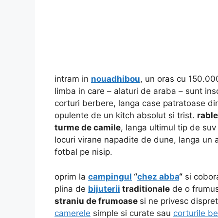
intram in
nouadhibou
, un oras cu 150.000
limba in care – alaturi de araba – sunt insc
corturi berbere, langa case patratoase din 
opulente de un kitch absolut si trist.
rable
turme de camile
, langa ultimul tip de su
locuri virane napadite de dune, langa un 
fotbal pe nisip.
oprim la
campingul
“
chez abba
“
si cobora
plina de
bijuterii
traditionale
de o frumuse
straniu de frumoase
si ne privesc dispre
camerele
simple si curate sau
corturile b