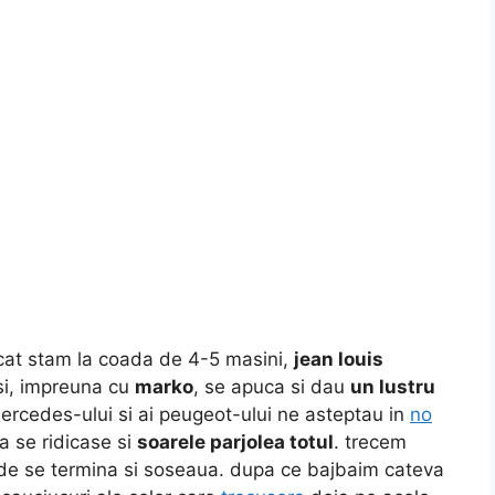
 cat stam la coada de 4-5 masini,
jean louis
si, impreuna cu
marko
, se apuca si dau
un lustru
rcedes-ului si ai peugeot-ului ne asteptau in
no
a se ridicase si
soarele parjolea totul
. trecem
nde se termina si soseaua. dupa ce bajbaim cateva