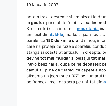
19 ianuarie 2007
ne-am trezit devreme si am plecat la dru
la gouira
, punctul de frontiera,
sa iesim 
3 kilometri) si sa intram in
mauritania
ina
am iesit din
dakhla
, marko si jean-louis 
paralel cu
180 de km la ora
. din nou, in p
care ne proteja de razele soarelui. condu
stanga si coasta atlanticului in dreapta. 
devine
tot mai murdar
si peisajul
tot mai
intr-o benzinarie. dupa ce ne depasesc pat
camuflaj, pline de tuaregi cu capetele aco
alimenta un jeep tot cu “
07
” pe numarul f
pe francezii mei: gasisera pe unii tot din
a