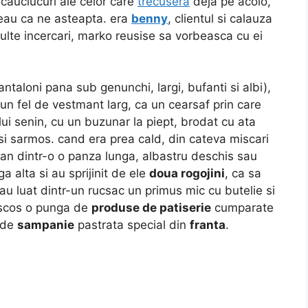
cauciucuri ale celor care
trecusera
deja pe acolo,
eau ca ne asteapta. era
benny
, clientul si calauza
ulte incercari, marko reusise sa vorbeasca cu ei
antaloni pana sub genunchi, largi, bufanti si albi),
un fel de vestmant larg, ca un cearsaf prin care
lui senin, cu un buzunar la piept, brodat cu ata
t si sarmos. cand era prea cald, din cateva miscari
an dintr-o o panza lunga, albastru deschis sau
a alta si au sprijinit de ele
doua rogojini
, ca sa
 au luat dintr-un rucsac un primus mic cu butelie si
 scos o punga de
produse de patiserie
cumparate
e de
sampanie
pastrata special din
franta
.