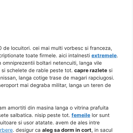
 de locuitori. cei mai multi vorbesc si franceza,
riptionate toate firmele. aici intalnesti
extremele
.
omniprezentii boltari netencuiti, langa vile
si schelete de rable peste tot.
capre razlete
si
v nissan, langa cotige trase de magari rapciugosi.
aeroport mai degraba militar, langa un teren de
m amortiti din masina langa o vitrina prafuita
te salbatica. nisip peste tot.
femeile
lor sunt
tuitoare si usor atatate. avem de ales intre
erbere
. desigur ca
aleg sa dorm in cort
, in sacul