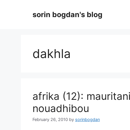
Skip
to
sorin bogdan's blog
content
dakhla
afrika (12): mauritan
nouadhibou
February 26, 2010
by
sorinbogdan