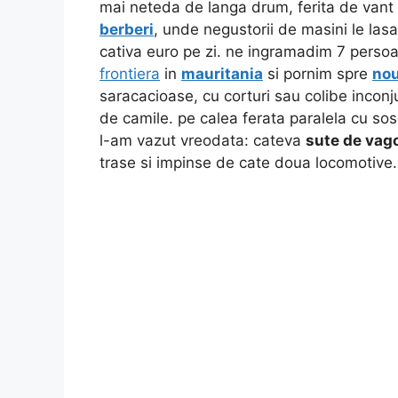
mai neteda de langa drum, ferita de vant
berberi
, unde negustorii de masini le las
cativa euro pe zi. ne ingramadim 7 persoa
frontiera
in
mauritania
si pornim spre
no
saracacioase, cu corturi sau colibe inconj
de camile. pe calea ferata paralela cu s
l-am vazut vreodata: cateva
sute de vag
trase si impinse de cate doua locomotive.