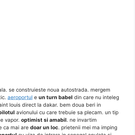
nala. se construieste noua autostrada. mergem
ic.
aeroportul
e
un turn babel
din care nu inteleg
aint louis direct la dakar. bem doua beri in
pilotul
avionului cu care trebuie sa plecam. un tip
de vapor.
optimist si amabil
. ne invartim
ne ca mai are
doar un loc
. prietenii mei ma imping
aportul
cu viza de intrare in senegal anulata si