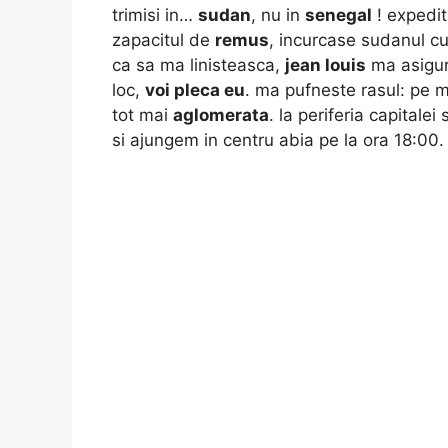
trimisi in…
sudan
, nu in
senegal
! expedito
zapacitul de
remus
, incurcase sudanul cu 
ca sa ma linisteasca,
jean louis
ma asigura
loc,
voi pleca eu
. ma pufneste rasul: pe
tot mai
aglomerata
. la periferia capitale
si ajungem in centru abia pe la ora 18:00.