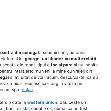
oastra din senegal
. oamenii sunt, pe buna
elefon al lui
george
,
un libanez cu multe relatii
a scoata din rahat. tipul e
foc si para
si nu inghite
tru intarziere: “nu veni la mine cu vrajeli din
negal
si ati uitat de voi ! acum, descurca-te, ca eu
ez un pic si reusesc sa-i bag in viteza pe
 plecam spre
dakar
.
cerc o data la
western union
. dau peste un
a ! banii exista, codul e ok, numai ca au fost