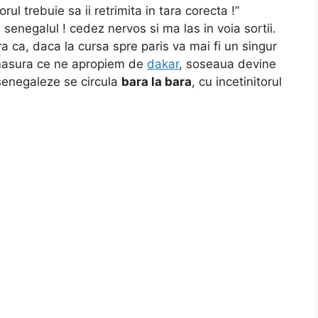
rul trebuie sa ii retrimita in tara corecta !”
senegalul ! cedez nervos si ma las in voia sortii.
 ca, daca la cursa spre paris va mai fi un singur
 masura ce ne apropiem de
dakar
, soseaua devine
i senegaleze se circula
bara la bara
, cu incetinitorul