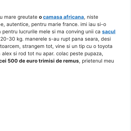
 cu mare greutate
o
camasa africana
, niste
, autentice, pentru marie france. imi iau si-o
pentru lucrurile mele si ma conving unii ca
sacul
 20-30 kg. manerele s-au rupt pana seara, desi
toarcem, strangem tot, vine si un tip cu o toyota
a alex si rod tot nu apar. colac peste pupaza,
cei 500 de euro trimisi de remus
, prietenul meu