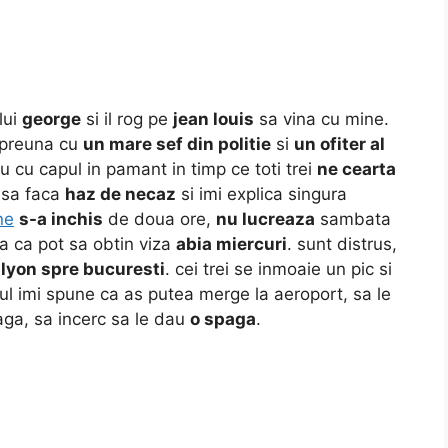
lui
george
si il rog pe
jean louis
sa vina cu mine.
impreuna cu
un mare sef din politie
si
un ofiter al
au cu capul in pamant in timp ce toti trei
ne cearta
 sa faca
haz de necaz
si imi explica singura
ne
s-a inchis
de doua ore,
nu lucreaza
sambata
sa ca pot sa obtin viza
abia miercuri
. sunt distrus,
n lyon spre bucuresti
. cei trei se inmoaie un pic si
istul imi spune ca as putea merge la aeroport, sa le
aga, sa incerc sa le dau
o spaga
.