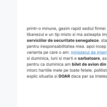
printr-o minune, gasim rapid sediul firmei 
libanezul e un tip misto si ma asteapta 
serviciilor de securitate senegaleze
. st
pentru iresponsabilitatea mea. apoi incep
varianta pe care o am:
ministerul de inter
si duminica, luni si marti e
sarbatoare
, a
pentru ca duminica am
bilet de avion di
intorc hartiile mele pe toate fetele. polit
explic situatia si
DOAR
daca par sa intele