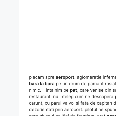
plecam spre
aeroport
. aglomeratie infer
bara la bara
pe un drum de pamant rosiat
nimic. il intalnim pe
pat
, care venise din s
restaurant. nu inteleg cum ne descopera
carunt, cu parul valvoi si fata de capitan 
dezorientati prin aeroport. pilotul ne spu
spre ghiseul politiei de frontiera. arat
pas