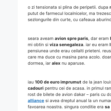
o zi tensionata si plina de peripetii. dupa
putut de farmecul localnicelor, ma trezesc
sezlongurile din curte, cu cafeaua aburin
seara aveam
avion spre paris
, dar eram
mi obtin si
viza senegaleza
. iar eu eram
pensiunea unde erau ceilalti prieteni. re
care ma duce cu masina pana acolo. doa
dormea, iar
alex
nu aparuse.
iau
100 de euro imprumut
de la jean lou
cadouri
pentru cei de acasa. in primul ra
rost de bilete de avion dakar – paris cu 
alliance
si avea dreptul anual la un num
favoarea noastra. singura conditie era
sa