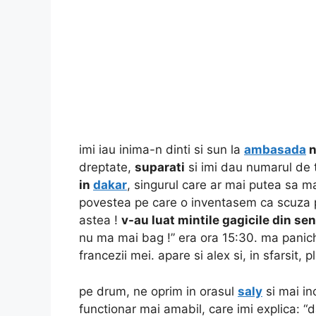
imi iau inima-n dinti si sun la
ambasada
n
dreptate,
suparati
si imi dau numarul de t
in
dakar
, singurul care ar mai putea sa m
povestea pe care o inventasem ca scuza pen
astea !
v-au luat mintile gagicile din se
nu ma mai bag !” era ora 15:30. ma panich
francezii mei. apare si alex si, in sfarsit,
pe drum, ne oprim in orasul
saly
si mai in
functionar mai amabil, care imi explica: “d