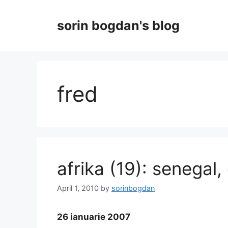
Skip
to
sorin bogdan's blog
content
fred
afrika (19): senegal,
April 1, 2010
by
sorinbogdan
26 ianuarie 2007