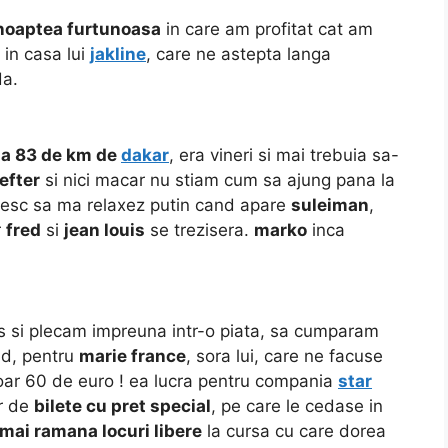
noaptea furtunoasa
in care am profitat cat am
 in casa lui
jakline
, care ne astepta langa
da.
la 83 de km de
dakar
, era vineri si mai trebuia sa-
lefter
si nici macar nu stiam cum sa ajung pana la
usesc sa ma relaxez putin cand apare
suleiman
,
r
fred
si
jean louis
se trezisera.
marko
inca
is si plecam impreuna intr-o piata, sa cumparam
nd, pentru
marie france
, sora lui, care ne facuse
doar 60 de euro !
ea lucra pentru compania
star
ar de
bilete cu pret special
, pe care le cedase in
 mai ramana locuri libere
la cursa cu care dorea