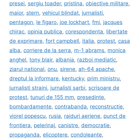
presei
,
sergiu toader
,
pristina
,
obiective militare
,
maior
,
stern
,
vehicul blindat
,
jurnalisti
,
pentagon
,
le figaro
,
joe lockhart
,
fmi
,
jacques
chirac
,
opinia publica
,
corespondenta
,
libertate
de exprimare
,
fort campbell
,
italia
,
protest
,
casa
alba
,
corriere de la serra
,
m-1 abrams
,
monica
anghel
,
tony blair
,
albania
,
razboi mediatic
,
ziarul national
,
onu
,
sirene
,
ah-64 apache
,
dreptul la informare
,
kentucky
,
prim ministru
,
jurnalisti straini
,
jurnalisti sarbi
,
scrisoare de
protest
,
tunuri de 155 mm
,
presedinte
,
bombardamente
,
contrabanda
,
reconstructie
,
viorel popescu
,
rusia
,
raiduri aeriene
,
punct de
frontiera
,
pelerinaj
,
canistre
,
democratie
,
propaganda
,
elicoptere
,
condoleante
,