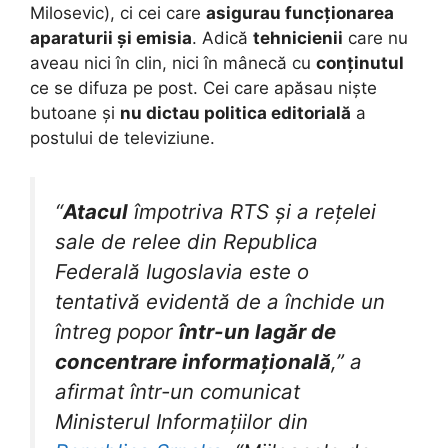
Milosevic), ci cei care
asigurau funcționarea
aparaturii și emisia
. Adică
tehnicienii
care nu
aveau nici în clin, nici în mânecă cu
conținutul
ce se difuza pe post. Cei care apăsau niște
butoane și
nu dictau politica editorială
a
postului de televiziune.
“
Atacul
împotriva RTS și a rețelei
sale de relee din Republica
Federală Iugoslavia este o
tentativă evidentă de a închide un
întreg popor
într-un lagăr de
concentrare informațională
,” a
afirmat într-un comunicat
Ministerul Informațiilor din