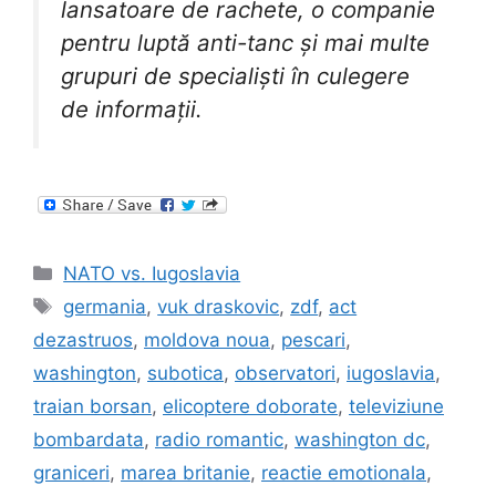
lansatoare de rachete, o companie
pentru luptă anti-tanc și mai multe
grupuri de specialiști în culegere
de informații.
Categories
NATO vs. Iugoslavia
Tags
germania
,
vuk draskovic
,
zdf
,
act
dezastruos
,
moldova noua
,
pescari
,
washington
,
subotica
,
observatori
,
iugoslavia
,
traian borsan
,
elicoptere doborate
,
televiziune
bombardata
,
radio romantic
,
washington dc
,
graniceri
,
marea britanie
,
reactie emotionala
,