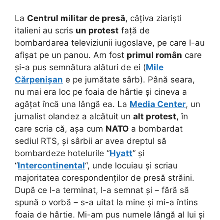
La
Centrul militar de presă
, câțiva ziariști
italieni au scris
un protest
față de
bombardarea televiziunii iugoslave, pe care l-au
afișat pe un panou. Am fost
primul român
care
și-a pus semnătura alături de ei (
Mile
Cărpenișan
e pe jumătate sârb). Până seara,
nu mai era loc pe foaia de hârtie și cineva a
agățat încă una lângă ea. La
Media Center
, un
jurnalist olandez a alcătuit un
alt protest
, în
care scria că, așa cum
NATO
a bombardat
sediul RTS, și sârbii ar avea dreptul să
bombardeze hotelurile “
Hyatt
” și
“
Intercontinental
“, unde locuiau și scriau
majoritatea corespondenților de presă străini.
După ce l-a terminat, l-a semnat și – fără să
spună o vorbă – s-a uitat la mine și mi-a întins
foaia de hârtie. Mi-am pus numele lângă al lui și