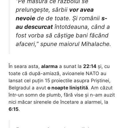
“Pe măsură ce războiul se
prelungește, sârbii
vor avea
nevoie
de de toate. Și românii
s-
au descurcat
întotdeauna, când a
fost vorba să câștige bani făcând
afaceri,” spune maiorul Mihalache.
În seara asta,
alarma
a sunat la
22:14
și, cu
toate că după-amiază, avioanele NATO au
lansat cel puțin 15 proiectile asupra Priștinei,
Belgradul a avut
o noapte liniștită
. Am căzut
într-un somn de plumb, fără vise și n-am auzit
nici măcar sirenele de încetare a alarmei, la
6:15
.