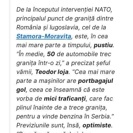
De la începutul intervenției NATO,
principalul punct de graniță dintre
România și Iugoslavia, cel de la
Stamora-Moravița
, este, în cea
mai mare parte a timpului,
pustiu
.
“În medie,
50
de automobile trec
granița într-o zi,” a precizat șeful
vămii,
Teodor Ioja
. “Cea mai mare
parte a mașinilor are
portbagajul
gol
, ceea ce înseamnă că este
vorba de
mici traficanți
, care fac
plinul înainte de a trece granița,
pentru a vinde benzina în Serbia.”
Previziunile sunt, însă,
optimiste
.