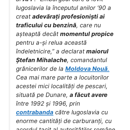
Iugoslavia la începutul anilor ’90 a
creat
adevărați profesioniști ai
traficului cu benzină
, care nu
așteaptă decât
momentul propice
pentru a-și relua această
îndeletnicire,” a declarat
maiorul
Ștefan Mihalache
, comandantul
grănicerilor de la
Moldova Nouă
.
Cea mai mare parte a locuitorilor
acestei mici localități de pescari,
situată pe Dunare,
a făcut avere
între 1992 și 1996, prin
contrabanda
către Iugoslavia cu
enorme cantități de carburanți, cu
acordul tacit al autorităților române