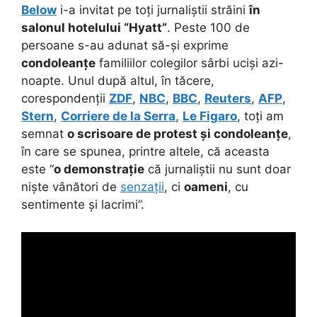
Below
i-a invitat pe toți jurnaliștii străini
în
salonul hotelului “Hyatt”
. Peste 100 de
persoane s-au adunat să-și exprime
condoleanțe
familiilor colegilor sârbi uciși azi-
noapte. Unul după altul, în tăcere,
corespondenții
ZDF
,
NBC
,
BBC
,
Reuters
,
AFP
,
Stern
,
Corriere de la Serra
,
Le Figaro
, toți am
semnat
o scrisoare de protest și condoleanțe
,
în care se spunea, printre altele, că aceasta
este “
o demonstrație
că jurnaliștii nu sunt doar
niște vânători de
senzații
, ci
oameni
, cu
sentimente și lacrimi”.