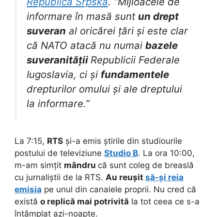
Republica Srpska
. “Mijloacele de
informare în masă sunt
un drept
suveran
al oricărei țări și este clar
că NATO atacă nu numai
bazele
suveranității
Republicii Federale
Iugoslavia, ci și
fundamentele
drepturilor omului și ale dreptului
la informare.”
La 7:15,
RTS
și-a emis știrile din studiourile
postului de televiziune
Studio B
. La ora 10:00,
m-am simțit
mândru
că sunt coleg de breaslă
cu jurnaliștii de la RTS.
Au reușit
să-și reia
emisia
pe unul din canalele proprii. Nu cred că
există
o replică mai potrivită
la tot ceea ce s-a
întâmplat azi-noapte.