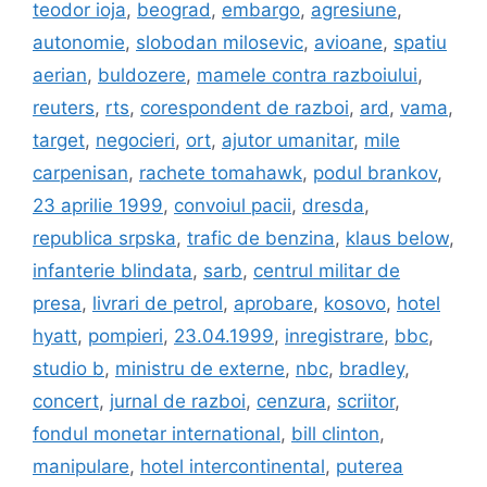
teodor ioja
,
beograd
,
embargo
,
agresiune
,
autonomie
,
slobodan milosevic
,
avioane
,
spatiu
aerian
,
buldozere
,
mamele contra razboiului
,
reuters
,
rts
,
corespondent de razboi
,
ard
,
vama
,
target
,
negocieri
,
ort
,
ajutor umanitar
,
mile
carpenisan
,
rachete tomahawk
,
podul brankov
,
23 aprilie 1999
,
convoiul pacii
,
dresda
,
republica srpska
,
trafic de benzina
,
klaus below
,
infanterie blindata
,
sarb
,
centrul militar de
presa
,
livrari de petrol
,
aprobare
,
kosovo
,
hotel
hyatt
,
pompieri
,
23.04.1999
,
inregistrare
,
bbc
,
studio b
,
ministru de externe
,
nbc
,
bradley
,
concert
,
jurnal de razboi
,
cenzura
,
scriitor
,
fondul monetar international
,
bill clinton
,
manipulare
,
hotel intercontinental
,
puterea