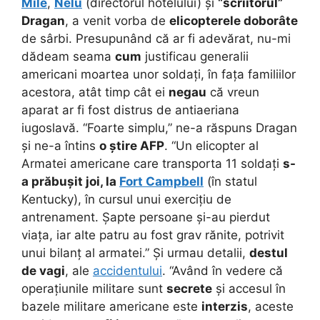
Mile
,
Nelu
(directorul hotelului) și
“scriitorul”
Dragan
, a venit vorba de
elicopterele doborâte
de sârbi. Presupunând că ar fi adevărat, nu-mi
dădeam seama
cum
justificau generalii
americani moartea unor soldați, în fața familiilor
acestora, atât timp cât ei
negau
că vreun
aparat ar fi fost distrus de antiaeriana
iugoslavă. “Foarte simplu,” ne-a răspuns Dragan
și ne-a întins
o știre AFP
. “Un elicopter al
Armatei americane care transporta 11 soldați
s-
a prăbușit joi, la
Fort Campbell
(în statul
Kentucky), în cursul unui exercițiu de
antrenament. Șapte persoane și-au pierdut
viața, iar alte patru au fost grav rănite, potrivit
unui bilanț al armatei.” Și urmau detalii,
destul
de vagi
, ale
accidentului
. “Având în vedere că
operațiunile militare sunt
secrete
și accesul în
bazele militare americane este
interzis
, aceste