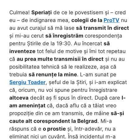
Culmea!
Speriați
de ce le povestisem și – cred
eu – de indignarea mea,
colegii de la
ProTV
nu
au avut curajul să mă lase
să transmit în direct
și mi-au cerut
să înregistrăm
corespondența
pentru Știrile de la 19:30. Au încercat
să
inventeze
tot felul de motive și îmi tot repetau
că
au prea multe transmisii în direct
și nu au
posibilitatea tehnică să le realizeze, așa că
trebuia
să renunțe la mine
. L-am sunat pe
Sergiu Toader
, șeful de la Știri, și i-am explicat
că, oricum, nu voi spune pentru înregistrare
altceva
decât aș fi spus în direct. După care
l-
am amenințat
că, dacă aflu că a tăiat vreo
propoziție din ce am transmis, de mâine
să-și
caute alt corespondent la Belgrad
. Mi-a
răspuns că e
o prostie
și, într-adevăr, nu a
eliminat nici un cuvânt. Însă incidentul m-a