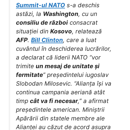
Summit-ul NATO
s-a deschis
astăzi, la
Washington
, cu un
consiliu de război
consacrat
situației din
Kosovo
, relatează
AFP
.
Bill Clinton
, care a luat
cuvântul în deschiderea lucrărilor,
a declarat că liderii NATO “vor
trimite
un mesaj de unitate și
fermitate
” președintelui iugoslav
Slobodan Milosevic. “Alianța își va
continua campania aeriană atât
timp
cât va fi necesar
,” a afirmat
președintele american. Miniștrii
Apărării din statele membre ale
Alianței au căzut de acord asupra