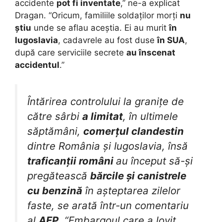
accidente
pot fi inventate
,” ne-a explicat
Dragan. “Oricum, familiile soldaților morți
nu
știu
unde se aflau aceștia. Ei au murit
în
Iugoslavia
, cadavrele au fost duse
în SUA
,
după care serviciile secrete
au înscenat
accidentul
.”
Întărirea controlului la granițe de
către sârbi
a limitat
, în ultimele
săptămâni,
comerțul clandestin
dintre România și Iugoslavia, însă
traficanții români
au început să-și
pregătească
bărcile și canistrele
cu benzină
în așteptarea zilelor
faste, se arată într-un comentariu
al
AFP
. “Embargoul care a lovit