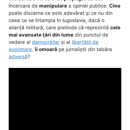
încercare de
manipulare
a opiniei publice.
Cine
poate discerne ce este adevărat și ce nu din
ceea ce se întampla în Iugoslavia, dacă o
alianță militară, care pretinde că reprezintă
cele
mai avansate țări din lume
din punctul de
vedere al
democrației
și al
libertății de
exprimare,
îi omoară
pe jurnaliștii din tabăra
adversă
?