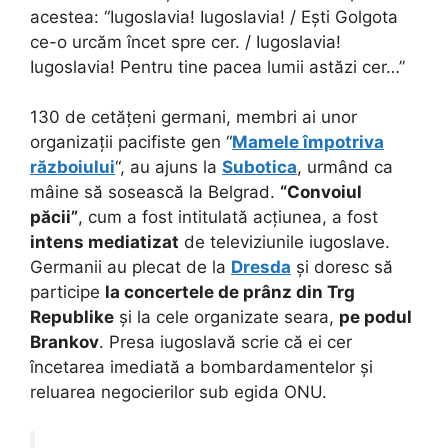
acestea: “Iugoslavia! Iugoslavia! / Ești Golgota
ce-o urcăm încet spre cer. / Iugoslavia!
Iugoslavia! Pentru tine pacea lumii astăzi cer…”
130 de cetățeni germani, membri ai unor
organizații pacifiste gen “
Mamele împotriva
războiului
“, au ajuns la
Subotica
, urmând ca
mâine să sosească la Belgrad.
“Convoiul
păcii”
, cum a fost intitulată acțiunea, a fost
intens mediatizat
de televiziunile iugoslave.
Germanii au plecat de la
Dresda
și doresc să
participe
la concertele de prânz din Trg
Republike
și la cele organizate seara,
pe podul
Brankov
. Presa iugoslavă scrie că ei cer
încetarea imediată a bombardamentelor și
reluarea negocierilor sub egida ONU.