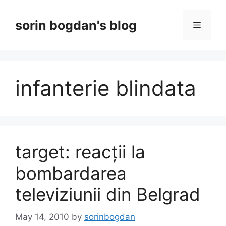
Skip
to
sorin bogdan's blog
Menu
content
infanterie blindata
target: reacții la
bombardarea
televiziunii din Belgrad
May 14, 2010
by
sorinbogdan