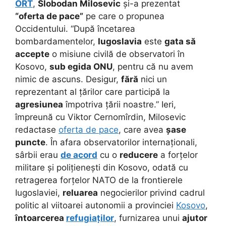
ORT
,
Slobodan Milosevic
și-a prezentat
“oferta de pace”
pe care o propunea
Occidentului. “După încetarea
bombardamentelor,
Iugoslavia
este
gata să
accepte
o misiune civilă de observatori în
Kosovo,
sub egida ONU
, pentru că nu avem
nimic de ascuns. Desigur,
fără
nici un
reprezentant al țărilor care participă la
agresiunea
împotriva țării noastre.” Ieri,
împreună cu Viktor Cernomîrdin, Milosevic
redactase
oferta de pace
, care avea
șase
puncte
. În afara observatorilor internaționali,
sârbii erau
de acord
cu o
reducere
a forțelor
militare și polițienești din Kosovo, odată cu
retragerea forțelor NATO de la frontierele
Iugoslaviei,
reluarea
negocierilor privind cadrul
politic al viitoarei autonomii a provinciei
Kosovo
,
întoarcerea
refugiaților
, furnizarea unui
ajutor