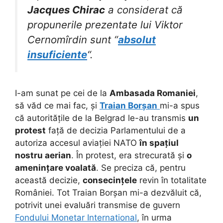
Jacques Chirac
a considerat că
propunerile prezentate lui Viktor
Cernomîrdin sunt “
absolut
insuficiente
“.
I-am sunat pe cei de la
Ambasada Romaniei
,
să văd ce mai fac, și
Traian Borșan
mi-a spus
că autoritățile de la Belgrad le-au transmis
un
protest
față de decizia Parlamentului de a
autoriza accesul aviației NATO
în spațiul
nostru aerian
. În protest, era strecurată și
o
amenințare voalată
. Se preciza că, pentru
această decizie,
consecințele
revin în totalitate
României. Tot Traian Borșan mi-a dezvăluit că,
potrivit unei evaluări transmise de guvern
Fondului Monetar International
, în urma