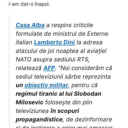
i-am dat-o înapoi.
Casa Alba
a respins criticile
formulate de ministrul de Externe
italian
Lamberto Dini
la adresa
atacului de joi noaptea al aviației
NATO asupra sediului RTS,
relatează
AFP
. “Noi considerăm că
sediul televiziunii sârbe reprezinta
un
obiectiv militar
, pentru că
regimul tiranic al lui Slobodan
Milosevic
folosește din plin
televiziunea
în scopuri
propagandistice
, de dezinformare
și de instigare a celor mai agresive