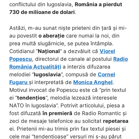
conflictului din Iugoslavia,
România a pierdut
730 de milioane de dolari
.
Astăzi, m-au sunat niște prieteni din țară și mi-
au povestit
o aberație
care numai la noi, din
prea multă slugărnicie, se putea întâmpla.
Cotidianul “
Național
” a dezvăluit că
Viorel
Popescu
, directorul de canale al postului
Radio
România Actualități
a interzis difuzarea
melodiei “
Iugoslavia
“, compusă de
Cornel
Fugaru
și interpretată de
Monica Anghel
.
Motivul invocat de Popescu este că “prin textul
ei “
tendențios
“, melodia lezează interesele
NATO în Iugoslavia”. Potrivit articolului, piesa a
fost difuzată
în premieră
de Radio Romantic și
zeci de mesaje telefonice au solicitat
repetarea
ei. Prietenii mi-au trimis prin fax textul piesei și
cele mai “tendențioase” versuri mi s-au părut