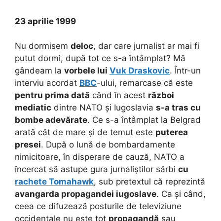
23 aprilie 1999
Nu dormisem
deloc
, dar care jurnalist ar mai fi
putut dormi, după tot ce s-a întâmplat? Mă
gândeam la
vorbele lui
Vuk Draskovic
. Într-un
interviu acordat
BBC
-ului, remarcase că este
pentru prima dată
când în acest
război
mediatic
dintre NATO și Iugoslavia
s-a tras cu
bombe adevărate
. Ce s-a întâmplat la Belgrad
arată cât de mare și de temut este
puterea
presei
. După o lună de bombardamente
nimicitoare, în disperare de cauză, NATO a
încercat să astupe gura jurnaliștilor sârbi
cu
rachete Tomahawk
, sub pretextul că reprezintă
avangarda propagandei iugoslave
. Ca și când,
ceea ce difuzează posturile de televiziune
occidentale nu este tot
propagandă
sau