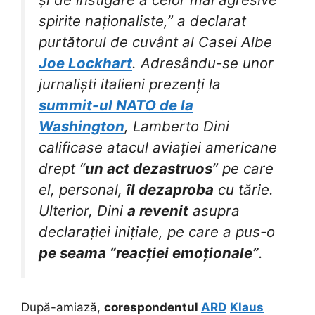
spirite naționaliste,” a declarat
purtătorul de cuvânt al Casei Albe
Joe Lockhart
. Adresându-se unor
jurnaliști italieni prezenți la
summit-ul NATO de la
Washington
, Lamberto Dini
calificase atacul aviației americane
drept “
un act dezastruos
” pe care
el, personal,
îl dezaproba
cu tărie.
Ulterior, Dini
a revenit
asupra
declarației inițiale, pe care a pus-o
pe seama “reacției emoționale”
.
După-amiază,
corespondentul
ARD
Klaus