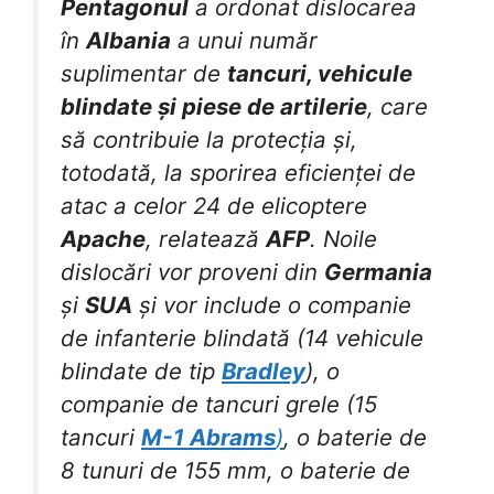
Pentagonul
a ordonat dislocarea
în
Albania
a unui număr
suplimentar de
tancuri, vehicule
blindate și piese de artilerie
, care
să contribuie la protecția și,
totodată, la sporirea eficienței de
atac a celor 24 de elicoptere
Apache
, relatează
AFP
. Noile
dislocări vor proveni din
Germania
și
SUA
și vor include o companie
de infanterie blindată (14 vehicule
blindate de tip
Bradley
), o
companie de tancuri grele (15
tancuri
M-1 Abrams
)
, o baterie de
8 tunuri de 155 mm, o baterie de