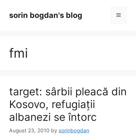
Skip
to
sorin bogdan's blog
Menu
content
fmi
target: sârbii pleacă din
Kosovo, refugiații
albanezi se întorc
August 23, 2010
by
sorinbogdan