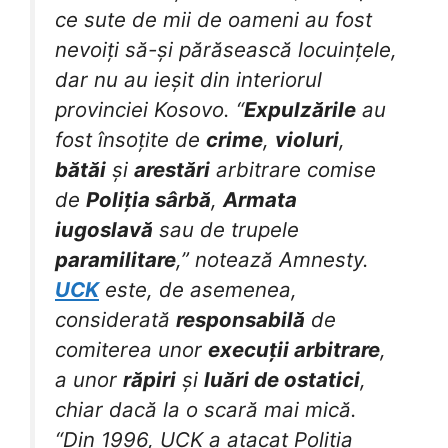
ce sute de mii de oameni au fost
nevoiți să-și părăsească locuințele,
dar nu au ieșit din interiorul
provinciei Kosovo. “
Expulzările
au
fost însoțite de
crime
,
violuri
,
bătăi
și
arestări
arbitrare comise
de
Poliția sârbă
,
Armata
iugoslavă
sau de trupele
paramilitare
,” notează Amnesty.
UCK
este, de asemenea,
considerată
responsabilă
de
comiterea unor
execuții arbitrare
,
a unor
răpiri
și
luări de ostatici
,
chiar dacă la o scară mai mică.
“Din 1996, UCK a atacat Poliția