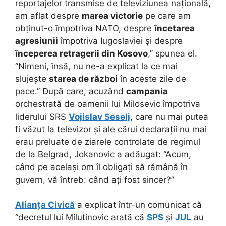
reportajelor transmise de televiziunea națională,
am aflat despre
marea victorie
pe care am
obținut-o împotriva NATO, despre
încetarea
agresiunii
împotriva Iugoslaviei și despre
începerea retragerii din Kosovo
,” spunea el.
“Nimeni, însă, nu ne-a explicat la ce mai
slujește
starea de război
în aceste zile de
pace.” După care, acuzând
campania
orchestrată de oamenii lui Milosevic împotriva
liderului SRS
Vojislav Seselj
, care nu mai putea
fi văzut la televizor și ale cărui declarații nu mai
erau preluate de ziarele controlate de regimul
de la Belgrad, Jokanovic a adăugat: “Acum,
când pe același om îl obligați să rămână în
guvern, vă întreb: când ați fost sincer?”
Alianța Civică
a explicat într-un comunicat că
“decretul lui Milutinovic arată că
SPS
și
JUL
au