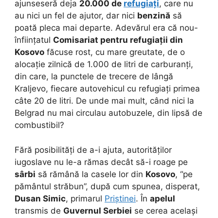
ajunseseră deja
20.000 de
refugiați
, care nu
au nici un fel de ajutor, dar nici
benzină
să
poată pleca mai departe. Adevărul era că nou-
înființatul
Comisariat pentru refugiații din
Kosovo
făcuse rost, cu mare greutate, de o
alocație zilnică de 1.000 de litri de carburanți,
din care, la punctele de trecere de lângă
Kraljevo, fiecare autovehicul cu refugiați primea
câte 20 de litri. De unde mai mult, când nici la
Belgrad nu mai circulau autobuzele, din lipsă de
combustibil?
Fără posibilități de a-i ajuta, autorităților
iugoslave nu le-a rămas decât să-i roage pe
sârbi
să rămână la casele lor din
Kosovo
, “pe
pământul străbun”, după cum spunea, disperat,
Dusan Simic
, primarul
Priștinei
. În
apelul
transmis de
Guvernul Serbiei
se cerea același