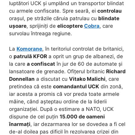
luptători UCK și umplând un transportor blindat
cu armele confiscate. Spre seară, ei
controlau
orașul, pe străzile căruia patrulau cu
blindate
ușoare
, sprijiniți de
elicoptere
Cobra
, care
survolau întreaga regiune.
La
Komorane
, în teritoriul controlat de britanici,
o
patrulă KFOR
a oprit un grup de albanezi, de
la care
a confiscat
în jur de 60 de automate și
lansatoare de grenade. Ofițerul britanic
Richard
Donnellan
a discutat cu
Vitako Malichi
, care
pretindea că este
comandantul UCK
din zonă,
iar acesta a promis că vor preda toate armele
mâine, când așteptau ordine de la liderii
organizației. După o estimare a NATO, UCK
dispune de cel puțin
15.000 de oameni
înarmați
, iar dezarmarea lor se dovedea a fi cel
de-al doilea pas dificil în rezolvarea crizei din