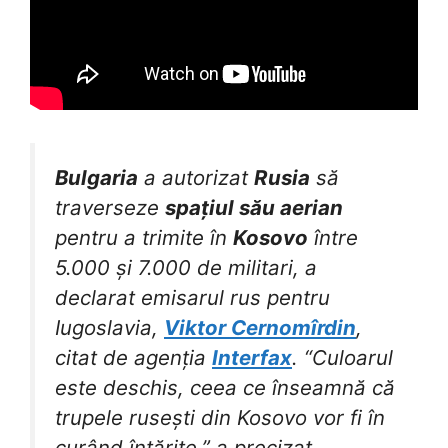
Bulgaria
a autorizat
Rusia
să
traverseze
spațiul său aerian
pentru a trimite în
Kosovo
între
5.000 și 7.000 de militari, a
declarat emisarul rus pentru
Iugoslavia,
Viktor Cernomîrdin
,
citat de agenția
Interfax
. “Culoarul
este deschis, ceea ce înseamnă că
trupele rusești din Kosovo vor fi în
curând întărite,” a precizat