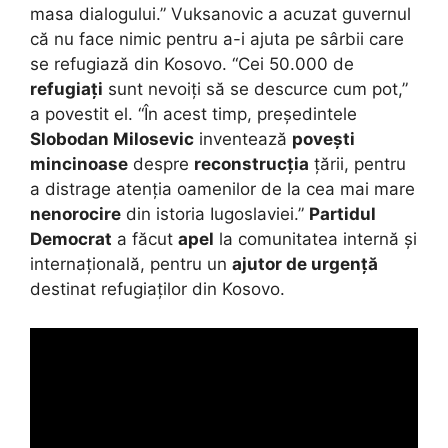
masa dialogului.” Vuksanovic a acuzat guvernul
că nu face nimic pentru a-i ajuta pe sârbii care
se refugiază din Kosovo. “Cei 50.000 de
refugiați
sunt nevoiți să se descurce cum pot,”
a povestit el. “În acest timp, președintele
Slobodan Milosevic
inventează
povești
mincinoase
despre
reconstrucția
țării, pentru
a distrage atenția oamenilor de la cea mai mare
nenorocire
din istoria Iugoslaviei.”
Partidul
Democrat
a făcut
apel
la comunitatea internă și
internațională, pentru un
ajutor de urgență
destinat refugiaților din Kosovo.