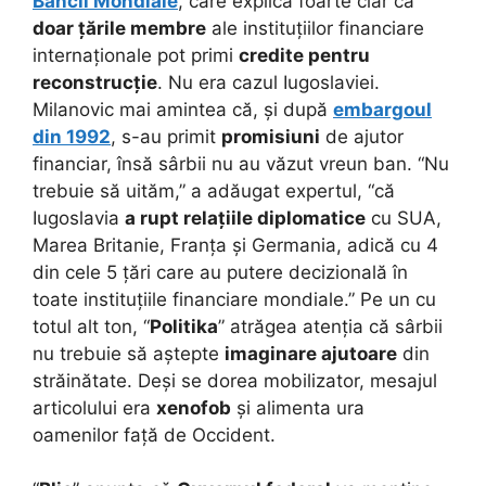
Băncii Mondiale
, care explica foarte clar că
doar țările membre
ale instituțiilor financiare
internaționale pot primi
credite pentru
reconstrucție
. Nu era cazul Iugoslaviei.
Milanovic mai amintea că, și după
embargoul
din 1992
, s-au primit
promisiuni
de ajutor
financiar, însă sârbii nu au văzut vreun ban. “Nu
trebuie să uităm,” a adăugat expertul, “că
Iugoslavia
a rupt relațiile diplomatice
cu SUA,
Marea Britanie, Franța și Germania, adică cu 4
din cele 5 țări care au putere decizională în
toate instituțiile financiare mondiale.” Pe un cu
totul alt ton, “
Politika
” atrăgea atenția că sârbii
nu trebuie să aștepte
imaginare ajutoare
din
străinătate. Deși se dorea mobilizator, mesajul
articolului era
xenofob
și alimenta ura
oamenilor față de Occident.