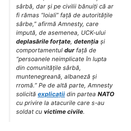
sârbă, dar și pe civilii bănuiți că ar
fi rămas “loiali” față de autoritățile
sârbe,” afirmă Amnesty, care
impută, de asemenea, UCK-ului
deplasările forțate
,
detenția
și
comportamentul
dur
față de
“persoanele neimplicate în lupta
din comunitățile sârbă,
muntenegreană, albaneză și
rromă.” Pe de altă parte, Amnesty
solicită
explicații
din partea
NATO
cu privire la atacurile care s-au
soldat cu
victime civile
.