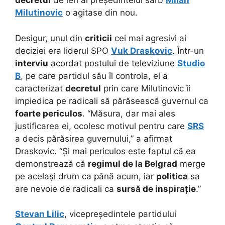
decretul
de ieri al președintelui sârb
Milan
Milutinovic
o agitase din nou.
Desigur, unul din
criticii
cei mai agresivi ai
deciziei era liderul SPO
Vuk Draskovic
. Într-un
interviu
acordat postului de televiziune
Studio
B
, pe care partidul său îl controla, el a
caracterizat
decretul
prin care Milutinovic îi
impiedica pe radicali să părăsească guvernul ca
foarte periculos
. “Măsura, dar mai ales
justificarea ei, ocolesc motivul pentru care
SRS
a decis părăsirea guvernului,” a afirmat
Draskovic. “Și mai periculos este faptul că ea
demonstrează că
regimul de la Belgrad
merge
pe același drum ca până acum, iar
politica
sa
are nevoie de radicali ca
sursă de inspirație
.”
Stevan Lilic
, vicepreședintele partidului