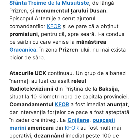
Sfânta Treime
de la
Musutiste
, de lângă
Prizren, și
monumentul țarului Dusan
.
Episcopul Artemije a cerut ajutorul
comandanților
KFOR
și se pare că a obținut
promisiuni
, pentru că, spre seară, i-a condus
pe sârbii cu care venise la
mănăstirea
Gracanica
. În zona
Prizren
-ului, nu mai exista
picior de sârb.
Atacurile UCK
continuau. Un grup de albanezi
înarmați au luat cu asalt
releul
Radioteleviziunii
din Priștina de la
Baksija
,
situat la 10 kilometri nord de capitala provinciei.
Comandamentul
KFOR
a fost imediat
anunțat
,
dar intervenția forțelor de pace a fost așteptată
în zadar ore întregi. La
Gnjilane
,
pușcașii
marini
americani
din
KFOR
au fost mult mai
operativi,
dezarmând
imediat peste 100 de