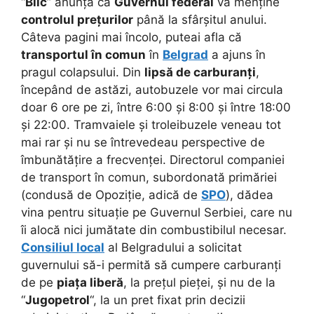
“
Blic
” anunța că
Guvernul federal
va menține
controlul prețurilor
până la sfârșitul anului.
Câteva pagini mai încolo, puteai afla că
transportul în comun
în
Belgrad
a ajuns în
pragul colapsului. Din
lipsă de carburanți
,
începând de astăzi, autobuzele vor mai circula
doar 6 ore pe zi, între 6:00 și 8:00 și între 18:00
și 22:00. Tramvaiele și troleibuzele veneau tot
mai rar și nu se întrevedeau perspective de
îmbunătățire a frecvenței. Directorul companiei
de transport în comun, subordonată primăriei
(condusă de Opoziție, adică de
SPO
), dădea
vina pentru situație pe Guvernul Serbiei, care nu
îi alocă nici jumătate din combustibilul necesar.
Consiliul local
al Belgradului a solicitat
guvernului să-i permită să cumpere carburanți
de pe
piața liberă
, la prețul pieței, și nu de la
“
Jugopetrol
“, la un pret fixat prin decizii