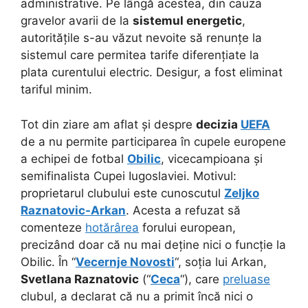
administrative. Pe lângă acestea, din cauza
gravelor avarii de la
sistemul energetic
,
autoritățile s-au văzut nevoite să renunțe la
sistemul care permitea tarife diferențiate la
plata curentului electric. Desigur, a fost eliminat
tariful minim.
Tot din ziare am aflat și despre
decizia
UEFA
de a nu permite participarea în cupele europene
a echipei de fotbal
Obilic
, vicecampioana și
semifinalista Cupei Iugoslaviei. Motivul:
proprietarul clubului este cunoscutul
Zeljko
Raznatovic-Arkan
. Acesta a refuzat să
comenteze
hotărârea
forului european,
precizând doar că nu mai deține nici o funcție la
Obilic. În “
Vecernje Novosti
“, soția lui Arkan,
Svetlana Raznatovic
(“
Ceca
“), care
preluase
clubul, a declarat că nu a primit încă nici o