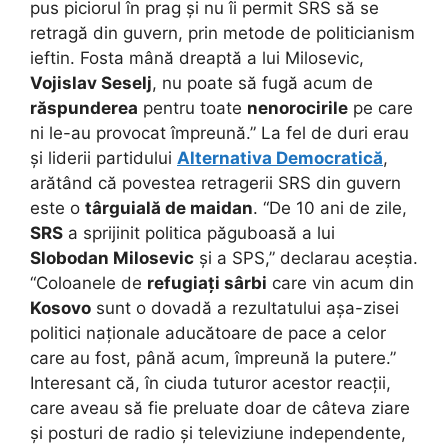
pus piciorul în prag și nu îi permit SRS să se
retragă din guvern, prin metode de politicianism
ieftin. Fosta mână dreaptă a lui Milosevic,
Vojislav Seselj
, nu poate să fugă acum de
răspunderea
pentru toate
nenorocirile
pe care
ni le-au provocat împreună.” La fel de duri erau
și liderii partidului
Alternativa Democratică
,
arătând că povestea retragerii SRS din guvern
este o
târguială de maidan
. “De 10 ani de zile,
SRS
a sprijinit politica păguboasă a lui
Slobodan Milosevic
și a SPS,” declarau aceștia.
“Coloanele de
refugiați sârbi
care vin acum din
Kosovo
sunt o dovadă a rezultatului așa-zisei
politici naționale aducătoare de pace a celor
care au fost, până acum, împreună la putere.”
Interesant că, în ciuda tuturor acestor reacții,
care aveau să fie preluate doar de câteva ziare
și posturi de radio și televiziune independente,