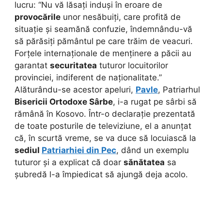
lucru: “Nu vă lăsați induși în eroare de
provocările
unor nesăbuiți, care profită de
situație și seamănă confuzie, îndemnându-vă
să părăsiți pământul pe care trăim de veacuri.
Forțele internaționale de menținere a păcii au
garantat
securitatea
tuturor locuitorilor
provinciei, indiferent de naționalitate.”
Alăturându-se acestor apeluri,
Pavle
, Patriarhul
Bisericii Ortodoxe Sârbe
, i-a rugat pe sârbi să
rămână în Kosovo. Într-o declarație prezentată
de toate posturile de televiziune, el a anunțat
că, în scurtă vreme, se va duce să locuiască la
sediul
Patriarhiei din Pec
, dând un exemplu
tuturor și a explicat că doar
sănătatea
sa
șubredă l-a împiedicat să ajungă deja acolo.