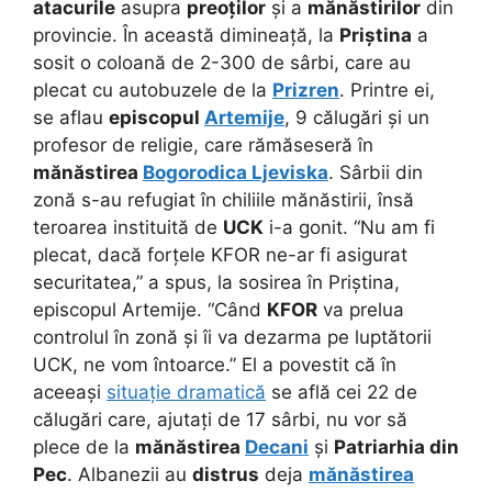
atacurile
asupra
preoților
și a
mănăstirilor
din
provincie. În această dimineață, la
Priștina
a
sosit o coloană de 2-300 de sârbi, care au
plecat cu autobuzele de la
Prizren
. Printre ei,
se aflau
episcopul
Artemije
, 9 călugări și un
profesor de religie, care rămăseseră în
mănăstirea
Bogorodica Ljeviska
. Sârbii din
zonă s-au refugiat în chiliile mănăstirii, însă
teroarea instituită de
UCK
i-a gonit. “Nu am fi
plecat, dacă forțele KFOR ne-ar fi asigurat
securitatea,” a spus, la sosirea în Priștina,
episcopul Artemije. “Când
KFOR
va prelua
controlul în zonă și îi va dezarma pe luptătorii
UCK, ne vom întoarce.” El a povestit că în
aceeași
situație dramatică
se află cei 22 de
călugări care, ajutați de 17 sârbi, nu vor să
plece de la
mănăstirea
Decani
și
Patriarhia din
Pec
. Albanezii au
distrus
deja
mănăstirea