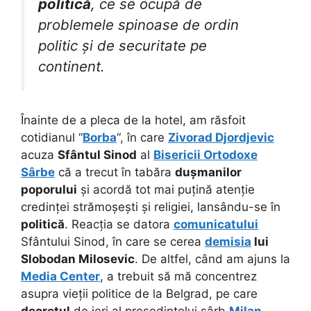
politică
, ce se ocupă de
problemele spinoase de ordin
politic și de securitate pe
continent.
Înainte de a pleca de la hotel, am răsfoit
cotidianul “
Borba
“, în care
Zivorad Djordjevic
acuza
Sfântul Sinod
al
Bisericii Ortodoxe
Sârbe
că a trecut în tabăra
dușmanilor
poporului
și acordă tot mai puțină atenție
credinței strămoșești și religiei, lansându-se în
politică
. Reacția se datora
comunicatului
Sfântului Sinod, în care se cerea
demisia
lui
Slobodan Milosevic
. De altfel, când am ajuns la
Media Center
, a trebuit să mă concentrez
asupra vieții politice de la Belgrad, pe care