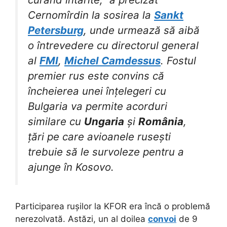
Cernomîrdin la sosirea la
Sankt
Petersburg
, unde urmează să aibă
o întrevedere cu directorul general
al
FMI
,
Michel Camdessus
. Fostul
premier rus este convins că
încheierea unei înțelegeri cu
Bulgaria va permite acorduri
similare cu
Ungaria
și
România
,
țări pe care avioanele rusești
trebuie să le survoleze pentru a
ajunge în Kosovo.
Participarea rușilor la KFOR era încă o problemă
nerezolvată. Astăzi, un al doilea
convoi
de 9