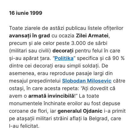
16 iunie 1999
Toate ziarele de astăzi publicau listele ofițerilor
avansați în grad
cu ocazia
Zilei Armatei
,
precum și ale celor peste 3.000 de sârbi
(militari sau civili)
decorați
pentru felul în care
și-au apărat țara. “
Politika
” specifica și că 90 %
dintre cei decorați erau simpli soldați. De
asemenea, erau reproduse pasaje largi din
mesajul președintelui
Slobodan Milosevic
către
ostași, în care acesta repeta: “Ați dovedit că
avem o
armată invincibilă
!” La toate
monumentele închinate eroilor au fost depuse
coroane de flori, iar
generalul Ojdanic
i-a primit
pe atașații militari străini aflați la Belgrad, care
l-au felicitat.