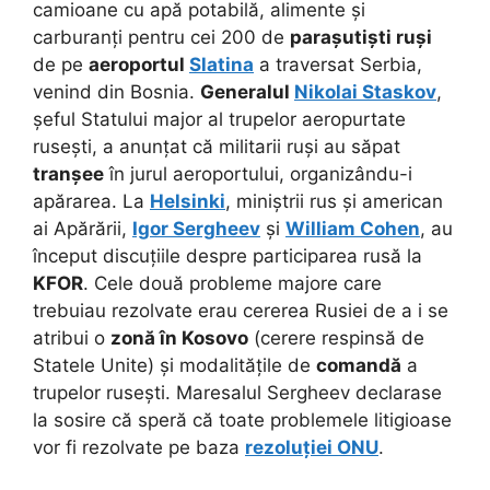
camioane cu apă potabilă, alimente și
carburanți pentru cei 200 de
parașutiști ruși
de pe
aeroportul
Slatina
a traversat Serbia,
venind din Bosnia.
Generalul
Nikolai Staskov
,
șeful Statului major al trupelor aeropurtate
rusești, a anunțat că militarii ruși au săpat
tranșee
în jurul aeroportului, organizându-i
apărarea. La
Helsinki
, miniștrii rus și american
ai Apărării,
Igor Sergheev
și
William Cohen
, au
început discuțiile despre participarea rusă la
KFOR
. Cele două probleme majore care
trebuiau rezolvate erau cererea Rusiei de a i se
atribui o
zonă în Kosovo
(cerere respinsă de
Statele Unite) și modalitățile de
comandă
a
trupelor rusești. Maresalul Sergheev declarase
la sosire că speră că toate problemele litigioase
vor fi rezolvate pe baza
rezoluției ONU
.