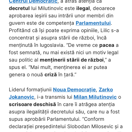
Centrul Democratic
, a atras atenția că
decretul
lui Milutinovic este
ilegal
, deoarece
aprobarea ieșirii sau intrării unor membri din
guvern este de competența
Parlamentului
.
Profitând că își poate exprima opiniile, Lilic s-a
concentrat și asupra stării de război, încă
menținută în Iugoslavia. “De vreme ce
pacea
a
fost semnată, nu mai există nici un motiv legal
sau politic al
menținerii stării de război
,” a
spus el. “Mai mult, menținerea ei ar putea
genera o nouă
criză
în țară.”
Liderul formațiunii
Noua Democrație
,
Zarko
Jokanovic
, i-a transmis lui
Milan Milutinovic
o
scrisoare deschisă
în care îi atrăgea atenția
asupra ilegalității decretului său, care nu a fost
supus aprobării Parlamentului. “Conform
declarației președintelui Slobodan Milosevic și a