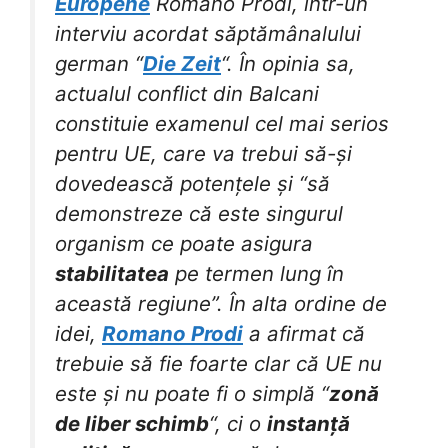
Europene
Romano Prodi, într-un
interviu acordat săptămânalului
german “
Die Zeit
“. În opinia sa,
actualul conflict din Balcani
constituie examenul cel mai serios
pentru UE, care va trebui să-și
dovedească potențele și “să
demonstreze că este singurul
organism ce poate asigura
stabilitatea
pe termen lung în
această regiune”. În alta ordine de
idei,
Romano Prodi
a afirmat că
trebuie să fie foarte clar că UE nu
este și nu poate fi o simplă “
zonă
de liber schimb
“, ci o
instanță