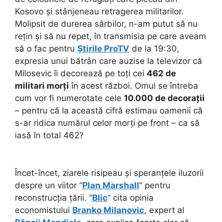
Kosovo și stânjeneau retragerea militarilor.
Molipsit de durerea sârbilor, n-am putut să nu
rețin și să nu repet, în transmisia pe care aveam
să o fac pentru
Știrile ProTV
de la 19:30,
expresia unui bătrân care auzise la televizor că
Milosevic îi decorează pe toți cei
462 de
militari morți
în acest război. Omul se întreba
cum vor fi numerotate cele
10.000 de decorații
– pentru că la această cifră estimau oamenii că
s-ar ridica numărul celor morți pe front – ca să
iasă în total 462?
Încet-încet, ziarele risipeau și speranțele iluzorii
despre un viitor “
Plan Marshall
” pentru
reconstrucția țării. “
Blic
” cita opinia
economistului
Branko Milanovic
, expert al