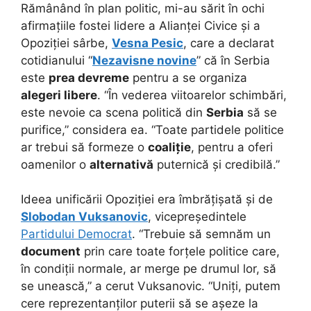
Rămânând în plan politic, mi-au sărit în ochi
afirmațiile fostei lidere a Alianței Civice și a
Opoziției sârbe,
Vesna Pesic
, care a declarat
cotidianului “
Nezavisne novine
” că în Serbia
este
prea devreme
pentru a se organiza
alegeri libere
. “În vederea viitoarelor schimbări,
este nevoie ca scena politică din
Serbia
să se
purifice,” considera ea. “Toate partidele politice
ar trebui să formeze o
coaliție
, pentru a oferi
oamenilor o
alternativă
puternică și credibilă.”
Ideea unificării Opoziției era îmbrățișată și de
Slobodan Vuksanovic
, vicepreședintele
Partidului Democrat
. “Trebuie să semnăm un
document
prin care toate forțele politice care,
în condiții normale, ar merge pe drumul lor, să
se unească,” a cerut Vuksanovic. “Uniți, putem
cere reprezentanților puterii să se așeze la