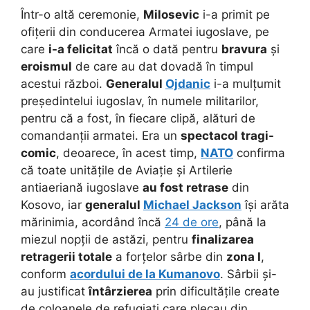
Într-o altă ceremonie,
Milosevic
i-a primit pe
ofițerii din conducerea Armatei iugoslave, pe
care
i-a felicitat
încă o dată pentru
bravura
și
eroismul
de care au dat dovadă în timpul
acestui război.
Generalul
Ojdanic
i-a mulțumit
președintelui iugoslav, în numele militarilor,
pentru că a fost, în fiecare clipă, alături de
comandanții armatei. Era un
spectacol tragi-
comic
, deoarece, în acest timp,
NATO
confirma
că toate unitățile de Aviație și Artilerie
antiaeriană iugoslave
au fost retrase
din
Kosovo, iar
generalul
Michael Jackson
își arăta
mărinimia, acordând încă
24 de ore
, până la
miezul nopții de astăzi, pentru
finalizarea
retragerii totale
a forțelor sârbe din
zona I
,
conform
acordului de la Kumanovo
. Sârbii și-
au justificat
întârzierea
prin dificultățile create
de coloanele de refugiați care plecau din