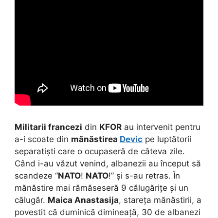
Militarii francezi
din
KFOR
au intervenit pentru
a-i scoate din
mănăstirea
Devic
pe luptătorii
separatiști care o ocupaseră de câteva zile.
Când i-au văzut venind, albanezii au început să
scandeze “
NATO
!
NATO
!” și s-au retras. În
mănăstire mai rămăseseră 9 călugărițe și un
călugăr.
Maica Anastasija
, stareța mănăstirii, a
povestit că duminică dimineață, 30 de albanezi