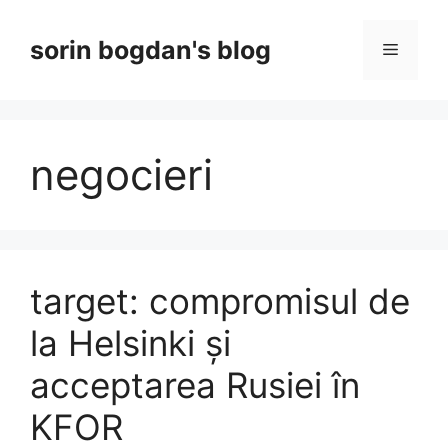
Skip
to
sorin bogdan's blog
Menu
content
negocieri
target: compromisul de
la Helsinki și
acceptarea Rusiei în
KFOR