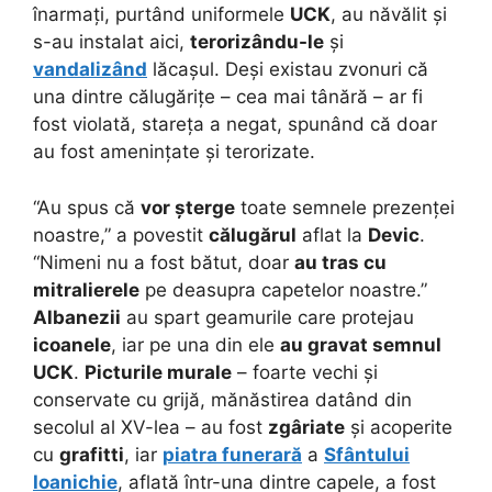
înarmați, purtând uniformele
UCK
, au năvălit și
s-au instalat aici,
terorizându-le
și
vandalizând
lăcașul. Deși existau zvonuri că
una dintre călugărițe – cea mai tânără – ar fi
fost violată, stareța a negat, spunând că doar
au fost amenințate și terorizate.
“Au spus că
vor șterge
toate semnele prezenței
noastre,” a povestit
călugărul
aflat la
Devic
.
“Nimeni nu a fost bătut, doar
au tras cu
mitralierele
pe deasupra capetelor noastre.”
Albanezii
au spart geamurile care protejau
icoanele
, iar pe una din ele
au gravat semnul
UCK
.
Picturile murale
– foarte vechi și
conservate cu grijă, mănăstirea datând din
secolul al XV-lea – au fost
zgâriate
și acoperite
cu
grafitti
, iar
piatra funerară
a
Sfântului
Ioanichie
, aflată într-una dintre capele, a fost