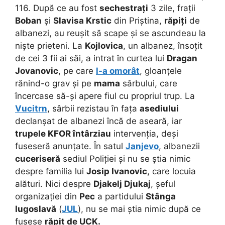
116. După ce au fost
sechestrați
3 zile, frații
Boban
și
Slavisa Krstic
din Priștina,
răpiți
de
albanezi, au reușit să scape și se ascundeau la
niște prieteni. La
Kojlovica
, un albanez, însoțit
de cei 3 fii ai săi, a intrat în curtea lui
Dragan
Jovanovic
, pe care
l-a omorât
, gloanțele
rănind-o grav și pe
mama
sârbului, care
încercase să-și apere fiul cu propriul trup. La
Vucitrn
, sârbii rezistau în fața
asediului
declanșat de albanezi încă de aseară, iar
trupele KFOR întârziau
intervenția, deși
fuseseră anunțate. În satul
Janjevo
, albanezii
cuceriseră
sediul Poliției și nu se știa nimic
despre familia lui
Josip Ivanovic
, care locuia
alături. Nici despre
Djakelj Djukaj
, șeful
organizației din
Pec
a partidului
Stânga
Iugoslavă
(
JUL
), nu se mai știa nimic după ce
fusese
răpit de UCK.