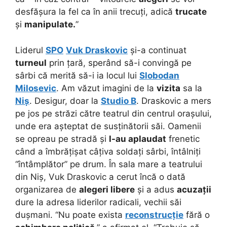
desfășura la fel ca în anii trecuți, adică
trucate
și
manipulate.
”
Liderul
SPO
Vuk Draskovic
și-a continuat
turneul
prin țară, sperând să-i convingă pe
sârbi că merită să-i ia locul lui
Slobodan
Milosevic
. Am văzut imagini de la
vizita
sa la
Niș
. Desigur, doar la
Studio B
. Draskovic a mers
pe jos pe străzi către teatrul din centrul orașului,
unde era așteptat de susținătorii săi. Oamenii
se opreau pe stradă și
l-au aplaudat
frenetic
când a îmbrățișat câțiva soldați sârbi, întâlniți
“întâmplător” pe drum. În sala mare a teatrului
din Niș, Vuk Draskovic a cerut încă o dată
organizarea de
alegeri libere
și a adus
acuzații
dure la adresa liderilor radicali, vechii săi
dușmani. “Nu poate exista
reconstrucție
fără o