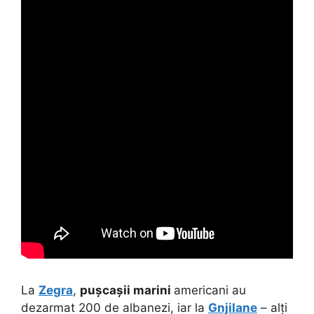
La
Zegra
,
pușcașii marini
americani au
dezarmat 200 de albanezi, iar la
Gnjilane
– alți