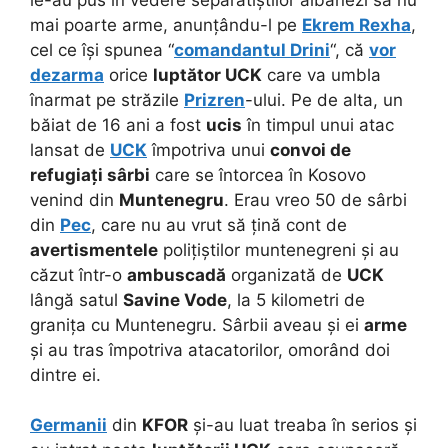
mai poarte arme, anunțându-l pe
Ekrem Rexha
,
cel ce își spunea “
comandantul Drini
“, că
vor
dezarma
orice
luptător UCK
care va umbla
înarmat pe străzile
Prizren
-ului. Pe de alta, un
băiat de 16 ani a fost
ucis
în timpul unui atac
lansat de
UCK
împotriva unui
convoi de
refugiați sârbi
care se întorcea în Kosovo
venind din
Muntenegru
. Erau vreo 50 de sârbi
din
Pec
, care nu au vrut să țină cont de
avertismentele
polițiștilor muntenegreni și au
căzut într-o
ambuscadă
organizată de
UCK
lângă satul
Savine Vode
, la 5 kilometri de
granița cu Muntenegru. Sârbii aveau și ei
arme
și au tras împotriva atacatorilor, omorând doi
dintre ei.
Germanii
din
KFOR
și-au luat treaba în serios și