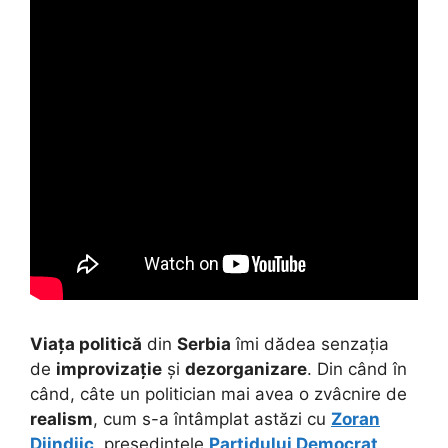
Viața politică
din
Serbia
îmi dădea senzația
de
improvizație
și
dezorganizare
. Din când în
când, câte un politician mai avea o zvâcnire de
realism
, cum s-a întâmplat astăzi cu
Zoran
Djindjic
, președintele
Partidului Democrat
.