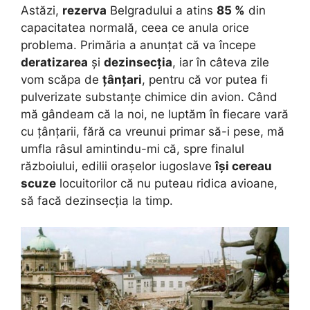
Astăzi,
rezerva
Belgradului a atins
85 %
din
capacitatea normală, ceea ce anula orice
problema. Primăria a anunțat că va începe
deratizarea
și
dezinsecția
, iar în câteva zile
vom scăpa de
țânțari
, pentru că vor putea fi
pulverizate substanțe chimice din avion. Când
mă gândeam că la noi, ne luptăm în fiecare vară
cu țânțarii, fără ca vreunui primar să-i pese, mă
umfla râsul amintindu-mi că, spre finalul
războiului, edilii orașelor iugoslave
își cereau
scuze
locuitorilor că nu puteau ridica avioane,
să facă dezinsecția la timp.