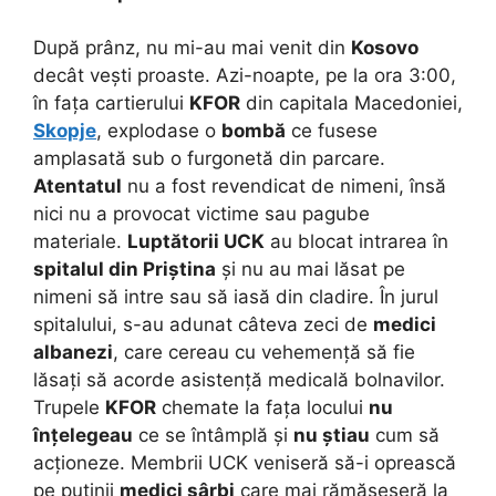
După prânz, nu mi-au mai venit din
Kosovo
decât vești proaste. Azi-noapte, pe la ora 3:00,
în fața cartierului
KFOR
din capitala Macedoniei,
Skopje
, explodase o
bombă
ce fusese
amplasată sub o furgonetă din parcare.
Atentatul
nu a fost revendicat de nimeni, însă
nici nu a provocat victime sau pagube
materiale.
Luptătorii UCK
au blocat intrarea în
spitalul din Priștina
și nu au mai lăsat pe
nimeni să intre sau să iasă din cladire. În jurul
spitalului, s-au adunat câteva zeci de
medici
albanezi
, care cereau cu vehemență să fie
lăsați să acorde asistență medicală bolnavilor.
Trupele
KFOR
chemate la fața locului
nu
înțelegeau
ce se întâmplă și
nu știau
cum să
acționeze. Membrii UCK veniseră să-i oprească
pe puținii
medici sârbi
care mai rămăseseră la