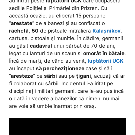
au intrat peste
luptătorii UCK
care ocupaseră
sediile Poliției și Primăriei din Prizren. Cu
această ocazie, au eliberat 15 persoane
“
arestate
” de albanezi și au confiscat o
rachetă
,
50
de pistoale mitraliera
Kalașnikov
,
cartușe, pistoale și muniție. În clădire, germanii
au găsit
cadavrul
unui bărbat de 70 de ani,
legat cu lanțuri de un scaun și
omorât în bătaie
.
Încă de marți, de când au venit,
luptătorii UCK
au început
să percheziționeze
case și să îi
“
aresteze
” pe
sârbi
sau pe
țigani
, acuzați că ar
fi colaborat cu sârbii. Incidentul i-a iritat pe
disciplinații militari germani, care le-au pus încă
o dată în vedere albanezilor că nimeni nu mai
are voie să umble înarmat prin oraș.