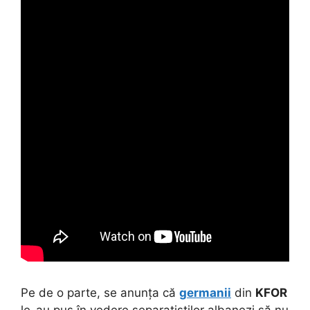
Pe de o parte, se anunța că
germanii
din
KFOR
le-au pus în vedere separatiștilor albanezi să nu