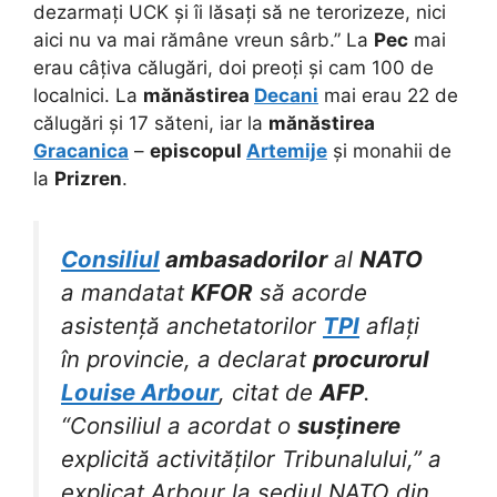
dezarmați UCK și îi lăsați să ne terorizeze, nici
aici nu va mai rămâne vreun sârb.” La
Pec
mai
erau câțiva călugări, doi preoți și cam 100 de
localnici. La
mănăstirea
Decani
mai erau 22 de
călugări și 17 săteni, iar la
mănăstirea
Gracanica
–
episcopul
Artemije
și monahii de
la
Prizren
.
Consiliul
ambasadorilor
al
NATO
a mandatat
KFOR
să acorde
asistență anchetatorilor
TPI
aflați
în provincie, a declarat
procurorul
Louise Arbour
, citat de
AFP
.
“Consiliul a acordat o
susținere
explicită activităților Tribunalului,” a
explicat Arbour la sediul NATO din