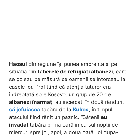
Haosul
din regiune își punea amprenta și pe
situația din
taberele de refugiați albanezi
, care
se goleau pe măsură ce oamenii se întorceau la
casele lor. Profitând că atenția tuturor era
îndreptată spre Kosovo, un grup de 20 de
albanezi înarmați
au încercat, în două rânduri,
să jefuiască
tabăra de la
Kukes
, în timpul
atacului fiind rănit un paznic. “Sătenii
au
invadat
tabăra prima oară în cursul nopții de
miercuri spre joi, apoi, a doua oară, joi după-