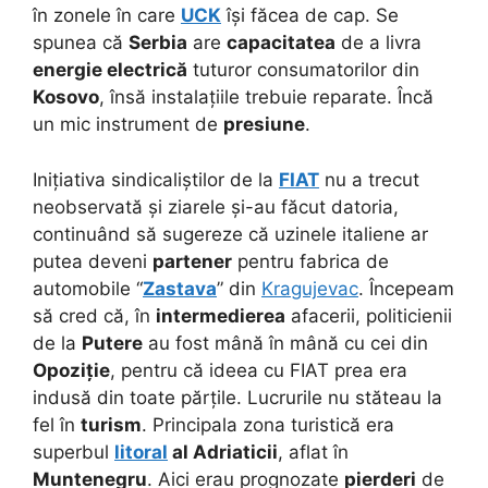
în zonele în care
UCK
își făcea de cap. Se
spunea că
Serbia
are
capacitatea
de a livra
energie electrică
tuturor consumatorilor din
Kosovo
, însă instalațiile trebuie reparate. Încă
un mic instrument de
presiune
.
Inițiativa sindicaliștilor de la
FIAT
nu a trecut
neobservată și ziarele și-au făcut datoria,
continuând să sugereze că uzinele italiene ar
putea deveni
partener
pentru fabrica de
automobile “
Zastava
” din
Kragujevac
. Începeam
să cred că, în
intermedierea
afacerii, politicienii
de la
Putere
au fost mână în mână cu cei din
Opoziție
, pentru că ideea cu FIAT prea era
indusă din toate părțile. Lucrurile nu stăteau la
fel în
turism
. Principala zona turistică era
superbul
litoral
al Adriaticii
, aflat în
Muntenegru
. Aici erau prognozate
pierderi
de