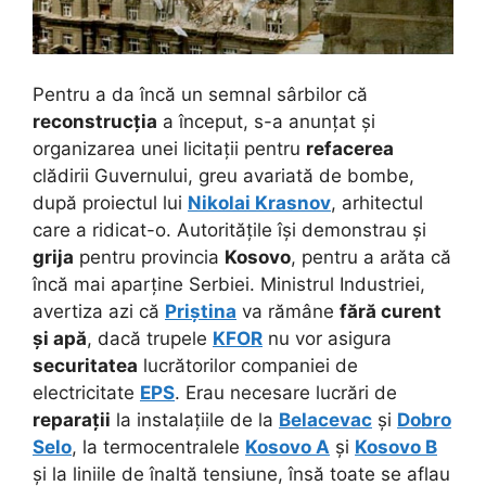
Pentru a da încă un semnal sârbilor că
reconstrucția
a început, s-a anunțat și
organizarea unei licitații pentru
refacerea
clădirii Guvernului, greu avariată de bombe,
după proiectul lui
Nikolai Krasnov
, arhitectul
care a ridicat-o.
Autoritățile își demonstrau și
grija
pentru provincia
Kosovo
, pentru a arăta că
încă mai aparține Serbiei. Ministrul Industriei,
avertiza azi că
Priștina
va rămâne
fără curent
și apă
, dacă trupele
KFOR
nu vor asigura
securitatea
lucrătorilor companiei de
electricitate
EPS
. Erau necesare lucrări de
reparații
la instalațiile de la
Belacevac
și
Dobro
Selo
, la termocentralele
Kosovo A
și
Kosovo B
și la liniile de înaltă tensiune, însă toate se aflau