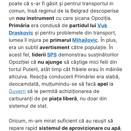
poate că s-ar fi găsit și pentrul transportul in
comun, însă regimul de la Belgrad descoperise
un
nou instrument
cu care șicana Opoziția.
Primăria
era condusă de
partidul lui
Vuk
Draskovic
și pentru problemele din transport,
lumea îl injura pe
primarul
Mihajlovic
. În plus,
era un subtil
avertisment
către populație. În
acest fel,
liderii
SPS
demonstrau susținătorilor
Opoziției că
nu ajunge
să câștige mici felii din
tortul Puterii, atât timp cât frâiele erau în mâinile
altcuiva. Reacția conducerii Primăriei era slabă,
deocamdată, mulțumindu-se să facă
apel
la
Guvern
să le permită achiziționarea de
carburanți de pe
piața liberă
, nu doar din
sistemul de stat.
Oricum, m-am mirat suficient că au reușit să
repare rapid
sistemul de aprovizionare cu apă
.