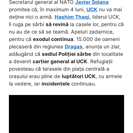
Secretarul general al NATO
Javier Solana
promitea că, în maximum 4 luni,
UCK
nu va mai
deține nici o armă.
Hashim Thaqi
, liderul UCK,
îi ruga pe sârbi
să revină
la casele lor, pentru că
nu au de ce să se teamă. Apeluri zadarnice,
pentru că
exodul continua
. 15.000 de oameni
plecaseră din regiunea
Dragas
, anunța un ziar,
adăugând că
sediul Poliției sârbe
din localitate
a devenit
cartier general al UCK
. Refugiații
povesteau că terasele din piața centrală a
orașului erau pline de
luptători UCK
, cu armele
la vedere, iar
incidentele
continuau.