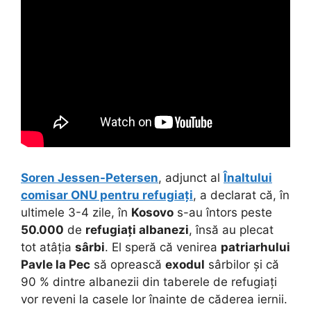
Soren Jessen-Petersen
, adjunct al
Înaltului
comisar ONU pentru refugiați
, a declarat că, în
ultimele 3-4 zile, în
Kosovo
s-au întors peste
50.000
de
refugiați albanezi
, însă au plecat
tot atâția
sârbi
. El speră că venirea
patriarhului
Pavle
la Pec
să oprească
exodul
sârbilor și că
90 % dintre albanezii din taberele de refugiați
vor reveni la casele lor înainte de căderea iernii.