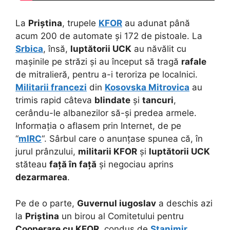
La
Priștina
, trupele
KFOR
au adunat până
acum 200 de automate și 172 de pistoale. La
Srbica
, însă,
luptătorii UCK
au năvălit cu
mașinile pe străzi și au început să tragă
rafale
de mitralieră, pentru a-i teroriza pe localnici.
Militarii francezi
din
Kosovska Mitrovica
au
trimis rapid câteva
blindate
și
tancuri
,
cerându-le albanezilor să-și predea armele.
Informația o aflasem prin Internet, de pe
“
mIRC
“. Sârbul care o anunțase spunea că, în
jurul prânzului,
militarii KFOR
și
luptătorii UCK
stăteau
față în față
și negociau aprins
dezarmarea
.
Pe de o parte,
Guvernul iugoslav
a deschis azi
la
Priștina
un birou al Comitetului pentru
Cooperare cu KFOR
, condus de
Stanimir