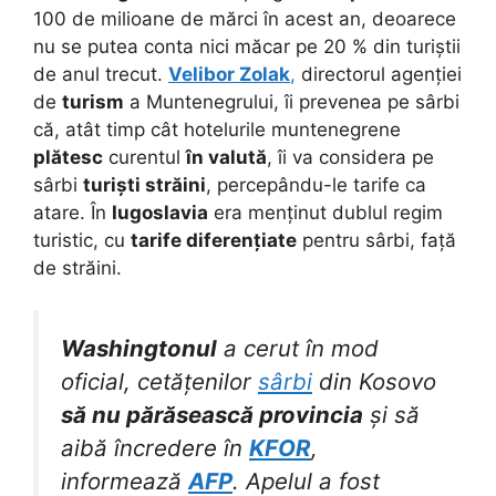
100 de milioane de mărci în acest an, deoarece
nu se putea conta nici măcar pe 20 % din turiștii
de anul trecut.
Velibor Zolak
,
directorul agenției
de
turism
a Muntenegrului, îi prevenea pe sârbi
că, atât timp cât hotelurile muntenegrene
plătesc
curentul
în valută
, îi va considera pe
sârbi
turiști străini
, percepându-le tarife ca
atare. În
Iugoslavia
era menținut dublul regim
turistic, cu
tarife diferențiate
pentru sârbi, față
de străini.
Washingtonul
a cerut în mod
oficial, cetățenilor
sârbi
din Kosovo
să nu părăsească provincia
și să
aibă încredere în
KFOR
,
informează
AFP
. Apelul a fost