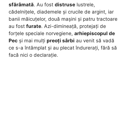
sfărâmată
. Au fost
distruse
lustrele,
cădelnițele, diademele și crucile de argint, iar
banii măicuțelor, două mașini și patru tractoare
au fost
furate
. Azi-dimineață, protejați de
forțele speciale norvegiene,
arhiepiscopul de
Pec
și mai mulți
preoți sârbi
au venit să vadă
ce s-a întâmplat și au plecat îndurerați, fără să
facă nici o declarație.