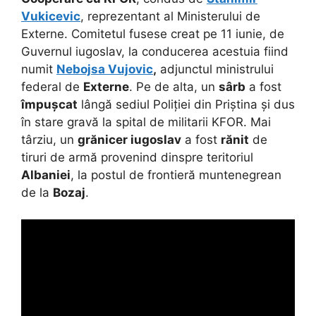
Vukicevic
, reprezentant al Ministerului de
Externe. Comitetul fusese creat pe 11 iunie, de
Guvernul iugoslav, la conducerea acestuia fiind
numit
Nebojsa Vujovic
,
adjunctul ministrului
federal de
Externe
. Pe de alta, un
sârb
a fost
împușcat
lângă sediul Poliției din Priștina și dus
în stare gravă la spital de militarii KFOR. Mai
târziu, un
grănicer iugoslav
a fost
rănit
de
tiruri de armă provenind dinspre teritoriul
Albaniei
, la postul de frontieră muntenegrean
de la
Bozaj
.