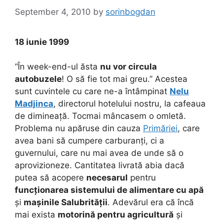
September 4, 2010
by
sorinbogdan
18 iunie 1999
“În week-end-ul ăsta
nu vor circula
autobuzele
! O să fie tot mai greu.” Acestea
sunt cuvintele cu care ne-a întâmpinat
Nelu
Madjinca
, directorul hotelului nostru, la cafeaua
de dimineață. Tocmai mâncasem o omletă.
Problema nu apăruse din cauza
Primăriei
, care
avea bani să cumpere carburanți, ci a
guvernului, care nu mai avea de unde să o
aprovizioneze. Cantitatea livrată abia dacă
putea să acopere
necesarul
pentru
funcționarea sistemului de alimentare cu apă
și
mașinile Salubrității
. Adevărul era că încă
mai exista
motorină pentru agricultură
și