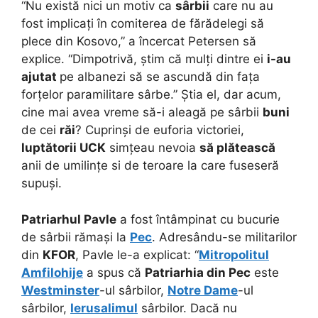
“Nu există nici un motiv ca
sârbii
care nu au
fost implicați în comiterea de fărădelegi să
plece din Kosovo,” a încercat Petersen să
explice. “Dimpotrivă, știm că mulți dintre ei
i-au
ajutat
pe albanezi să se ascundă din fața
forțelor paramilitare sârbe.” Știa el, dar acum,
cine mai avea vreme să-i aleagă pe sârbii
buni
de cei
răi
? Cuprinși de euforia victoriei,
luptătorii UCK
simțeau nevoia
să plătească
anii de umilințe si de teroare la care fuseseră
supuși.
Patriarhul Pavle
a fost întâmpinat cu bucurie
de sârbii rămași la
Pec
. Adresându-se militarilor
din
KFOR
, Pavle le-a explicat: “
Mitropolitul
Amfilohije
a spus că
Patriarhia din Pec
este
Westminster
-ul sârbilor,
Notre Dame
-ul
sârbilor,
Ierusalimul
sârbilor. Dacă nu