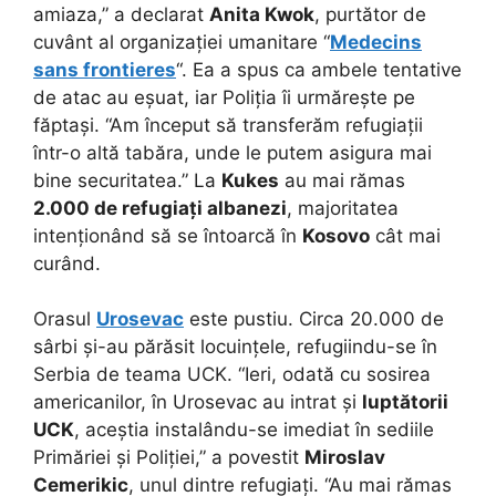
amiaza,” a declarat
Anita Kwok
, purtător de
cuvânt al organizației umanitare “
Medecins
sans frontieres
“. Ea a spus ca ambele tentative
de atac au eșuat, iar Poliția îi urmărește pe
făptași. “Am început să transferăm refugiații
într-o altă tabăra, unde le putem asigura mai
bine securitatea.” La
Kukes
au mai rămas
2.000 de refugiați albanezi
, majoritatea
intenționând să se întoarcă în
Kosovo
cât mai
curând.
Orasul
Urosevac
este pustiu. Circa 20.000 de
sârbi și-au părăsit locuințele, refugiindu-se în
Serbia de teama UCK. “Ieri, odată cu sosirea
americanilor, în Urosevac au intrat și
luptătorii
UCK
, aceștia instalându-se imediat în sediile
Primăriei și Poliției,” a povestit
Miroslav
Cemerikic
, unul dintre refugiați. “Au mai rămas