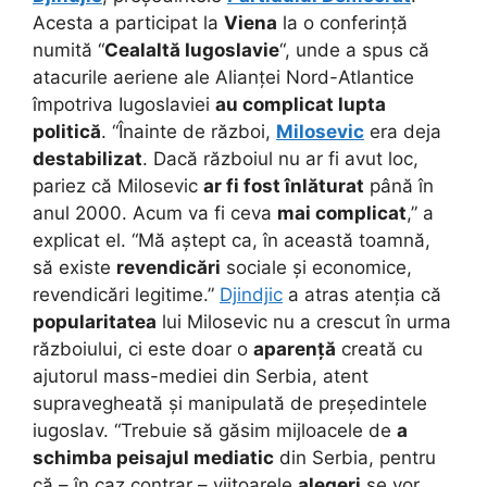
Acesta a participat la
Viena
la o conferință
numită “
Cealaltă Iugoslavie
“, unde a spus că
atacurile aeriene ale Alianței Nord-Atlantice
împotriva Iugoslaviei
au complicat lupta
politică
. “Înainte de război,
Milosevic
era deja
destabilizat
. Dacă războiul nu ar fi avut loc,
pariez că Milosevic
ar fi fost înlăturat
până în
anul 2000. Acum va fi ceva
mai complicat
,” a
explicat el. “Mă aștept ca, în această toamnă,
să existe
revendicări
sociale și economice,
revendicări legitime.”
Djindjic
a atras atenția că
popularitatea
lui Milosevic nu a crescut în urma
războiului, ci este doar o
aparență
creată cu
ajutorul mass-mediei din Serbia, atent
supravegheată și manipulată de președintele
iugoslav. “Trebuie să găsim mijloacele de
a
schimba peisajul mediatic
din Serbia, pentru
că – în caz contrar – viitoarele
alegeri
se vor