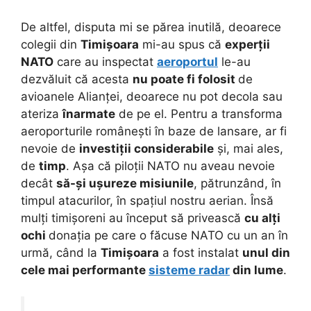
De altfel, disputa mi se părea inutilă, deoarece
colegii din
Timișoara
mi-au spus că
experții
NATO
care au inspectat
aeroportul
le-au
dezvăluit că acesta
nu poate fi folosit
de
avioanele Alianței, deoarece nu pot decola sau
ateriza
înarmate
de pe el. Pentru a transforma
aeroporturile românești în baze de lansare, ar fi
nevoie de
investiții considerabile
și, mai ales,
de
timp
. Așa că piloții NATO nu aveau nevoie
decât
să-și ușureze misiunile
, pătrunzând, în
timpul atacurilor, în spațiul nostru aerian. Însă
mulți timișoreni au început să privească
cu alți
ochi
donația pe care o făcuse NATO cu un an în
urmă, când la
Timișoara
a fost instalat
unul din
cele mai performante
sisteme radar
din lume
.