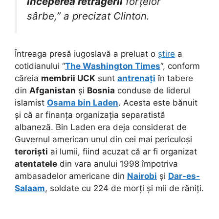
începerea retragerii
forțelor
sârbe,” a precizat Clinton.
Întreaga presă iugoslavă a preluat o
știre
a
cotidianului “
The Washington Times
“, conform
căreia
membrii UCK
sunt
antrenați
în tabere
din
Afganistan
și
Bosnia
conduse de liderul
islamist
Osama bin Laden
. Acesta este bănuit
și că ar finanța organizația separatistă
albaneză. Bin Laden era deja considerat de
Guvernul american unul din cei mai periculoși
teroriști
ai lumii, fiind acuzat că ar fi organizat
atentatele
din vara anului 1998 împotriva
ambasadelor americane din
Nairobi
și
Dar-es-
Salaam
, soldate cu 224 de morți și mii de răniți.