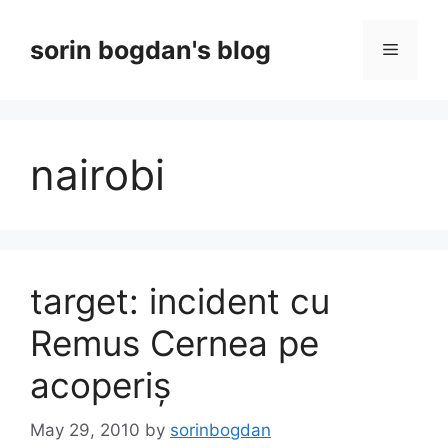
Skip
to
sorin bogdan's blog
Menu
content
nairobi
target: incident cu
Remus Cernea pe
acoperiș
May 29, 2010
by
sorinbogdan