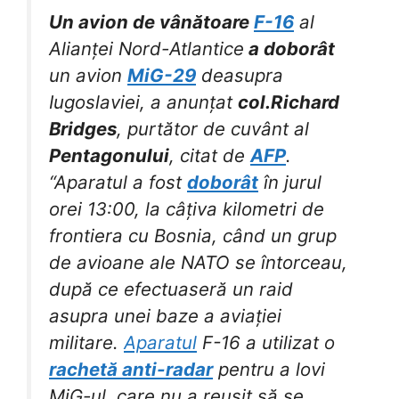
Un avion de vânătoare
F-16
al
Alianței Nord-Atlantice
a doborât
un avion
MiG-29
deasupra
Iugoslaviei, a anunțat
col.
Richard
Bridges
, purtător de cuvânt al
Pentagonului
, citat de
AFP
.
“Aparatul a fost
doborât
în jurul
orei 13:00, la câțiva kilometri de
frontiera cu Bosnia, când un grup
de avioane ale NATO se întorceau,
după ce efectuaseră un raid
asupra unei baze a aviației
militare.
Aparatul
F-16 a utilizat o
rachetă anti-radar
pentru a lovi
MiG-ul, care nu a reușit să se