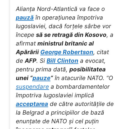
Alianța Nord-Atlantică va face o
pauză
în operațiunea împotriva
Iugoslaviei, dacă forțele sârbe vor
începe
să se retragă din Kosovo
, a
afirmat
ministrul britanic al
Apărării
George Robertson
, citat
de
AFP
. Si
Bill Clinton
a evocat,
pentru prima dată,
posibilitatea
unei “
pauze
“
în atacurile NATO. “O
suspendare
a bombardamentelor
împotriva Iugoslaviei implică
acceptarea
de către autoritățile de
la Belgrad a principiilor de bază
enunțate de NATO și cel puțin