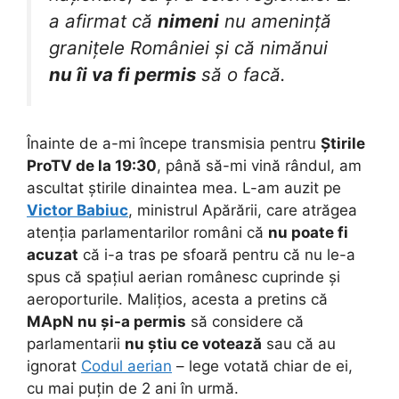
a afirmat că
nimeni
nu amenință
granițele României și că nimănui
nu îi va fi permis
să o facă.
Înainte de a-mi începe transmisia pentru
Știrile
ProTV de la 19:30
, până să-mi vină rândul, am
ascultat știrile dinaintea mea. L-am auzit pe
Victor Babiuc
, ministrul Apărării, care atrăgea
atenția parlamentarilor români că
nu poate fi
acuzat
că i-a tras pe sfoară pentru că nu le-a
spus că spațiul aerian românesc cuprinde și
aeroporturile. Malițios, acesta a pretins că
MApN
nu și-a permis
să considere că
parlamentarii
nu știu ce votează
sau că au
ignorat
Codul aerian
– lege votată chiar de ei,
cu mai puțin de 2 ani în urmă.