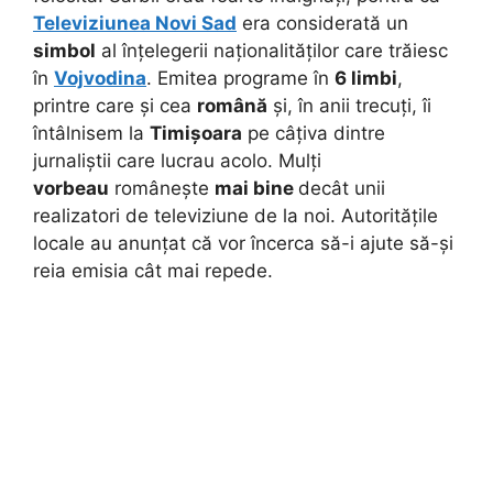
Televiziunea Novi Sad
era considerată un
simbol
al înțelegerii naționalităților care trăiesc
în
Vojvodina
. Emitea programe în
6 limbi
,
printre care și cea
română
și, în anii trecuți, îi
întâlnisem la
Timișoara
pe câțiva dintre
jurnaliștii care lucrau acolo. Mulți
vorbeau
românește
mai bine
decât unii
realizatori de televiziune de la noi. Autoritățile
locale au anunțat că vor încerca să-i ajute să-și
reia emisia cât mai repede.