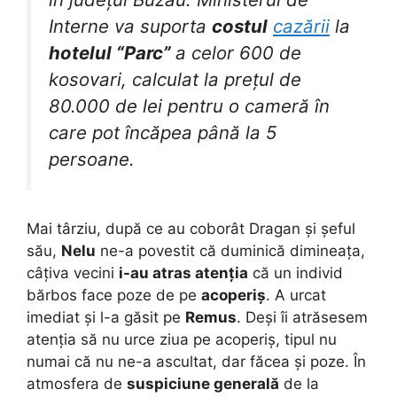
Interne va suporta
costul
cazării
la
hotelul “
Parc
”
a celor 600 de
kosovari, calculat la prețul de
80.000 de lei pentru o cameră în
care pot încăpea până la 5
persoane.
Mai târziu, după ce au coborât Dragan și șeful
său,
Nelu
ne-a povestit că duminică dimineața,
câțiva vecini
i-au atras atenția
că un individ
bărbos face poze de pe
acoperiș
. A urcat
imediat și l-a găsit pe
Remus
. Deși îi atrăsesem
atenția să nu urce ziua pe acoperiș, tipul nu
numai că nu ne-a ascultat, dar făcea și poze. În
atmosfera de
suspiciune generală
de la