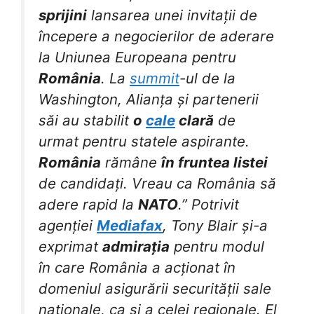
sprijini
lansarea unei invitații de
începere a negocierilor de aderare
la Uniunea Europeana pentru
România
. La
summit
-ul de la
Washington, Alianța și partenerii
săi au stabilit
o
cale
clară
de
urmat pentru statele aspirante.
România
rămâne
în fruntea listei
de candidați. Vreau ca România să
adere rapid la
NATO
.” Potrivit
agenției
Mediafax
, Tony Blair și-a
exprimat
admirația
pentru modul
în care România a acționat în
domeniul asigurării securității sale
naționale, ca și a celei regionale. El