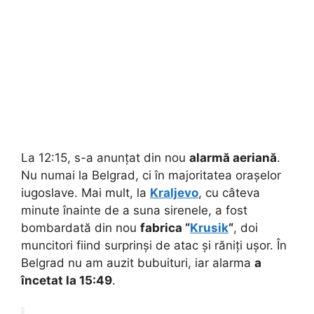
La 12:15, s-a anunțat din nou
alarmă aeriană
.
Nu numai la Belgrad, ci în majoritatea orașelor
iugoslave. Mai mult, la
Kraljevo
, cu câteva
minute înainte de a suna sirenele, a fost
bombardată din nou
fabrica “
Krusik
“
, doi
muncitori fiind surprinși de atac și răniți ușor. În
Belgrad nu am auzit bubuituri, iar alarma
a
încetat la 15:49
.