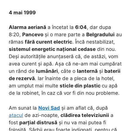
4 mai 1999
Alarma aeriană
a încetat la
6:04
, dar dupa
8:20,
Pancevo
și o mare parte a
Belgradului
au
rămas
fără curent electric
. Încă nestabilizat,
sistemul energetic național cedase
din nou.
Deși autoritățile anunțaseră că, de astăzi, vom
avea curent și apă. Așa că ne-am mai cumpărat
un rând de
lumânări
, câte o
lanternă
și
baterii
de rezervă
. Iar înainte de a pleca de la hotel,
am umplut mai multe
sticle din plastic
cu apă
de la robinet, în caz că vor fi din nou probleme.
Am sunat la
Novi Sad
și am aflat că, după
atacul
de azi-noapte,
clădirea televiziunii
a
fost
parțial
distrusă
și nu va mai putea fi
folosită. Sârbii erau foarte indignați, pentru că