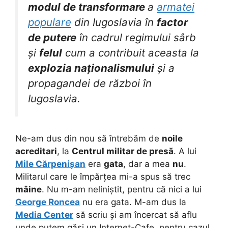
modul de transformare
a
armatei
populare
din Iugoslavia în
factor
de putere
în cadrul regimului sârb
și
felul
cum a contribuit aceasta la
explozia naționalismului
și a
propagandei de război în
Iugoslavia.
Ne-am dus din nou să întrebăm de
noile
acreditari
, la
Centrul militar de presă
. A lui
Mile Cărpenișan
era
gata
, dar a mea
nu
.
Militarul care le împărțea mi-a spus să trec
mâine
. Nu m-am neliniștit, pentru că nici a lui
George Roncea
nu era gata. M-am dus la
Media Center
să scriu și am încercat să aflu
unde putem găsi un Internet-Cafe, pentru cazul