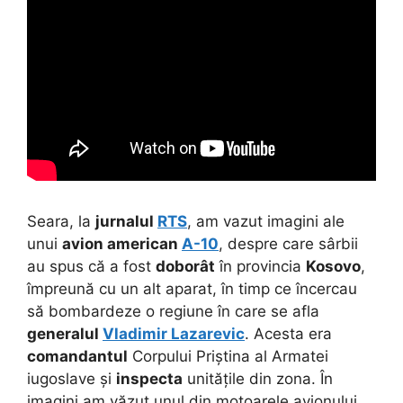
Seara, la
jurnalul
RTS
, am vazut imagini ale
unui
avion american
A-10
, despre care sârbii
au spus că a fost
doborât
în provincia
Kosovo
,
împreună cu un alt aparat, în timp ce încercau
să bombardeze o regiune în care se afla
generalul
Vladimir Lazarevic
. Acesta era
comandantul
Corpului Priștina al Armatei
iugoslave și
inspecta
unitățile din zona. În
imagini am văzut unul din motoarele avionului,