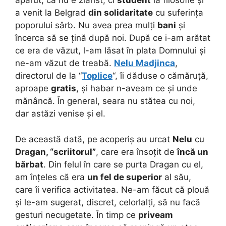
apărut, că nu e ziarist, ci
student
la filosofie și
a venit la Belgrad
din solidaritate
cu suferința
poporului sârb. Nu avea prea mulți
bani
și
încerca să se țină după noi. După ce i-am arătat
ce era de văzut, l-am lăsat în plata Domnului și
ne-am văzut de treabă.
Nelu Madjinca
,
directorul de la “
Toplice
“, îi dăduse o cămăruță,
aproape
gratis
, și habar n-aveam ce și unde
mănâncă. În general, seara nu stătea cu noi,
dar astăzi venise și el.
De această dată, pe acoperiș au urcat
Nelu
cu
Dragan, “scriitorul”
, care era însoțit de
încă un
bărbat
. Din felul în care se purta Dragan cu el,
am înțeles că era
un fel de superior
al său,
care îi verifica activitatea. Ne-am făcut că plouă
și le-am sugerat, discret, celorlalți, să nu facă
gesturi necugetate. În timp ce
priveam