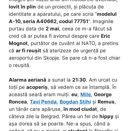
lovit în plin
de un proiectil, și plăcuța de
identitate a aparatului, pe care scria “
modelul
A-10, seria A40662, codul 77751
“. Imaginile
purtau data de
2 mai
, ceea ce m-a făcut să
cred că ar putea fi avionul despre care
Eric
Mognot
, purtător de cuvânt al NATO, a pretins
că
ar fi reușit
să aterizeze de urgență pe
aeroportul din Skopje. Se pare că n-a fost chiar
o reușită.
Alarma aeriană
a sunat la
21:30
. Am urcat cu
toții pe
acoperiș
, să vedem ce se întamplă. În
această seară eram mulți:
eu
,
Mile
,
George
Roncea
,
Tavi Penda
,
Bogdan Stihi
și
Remus
,
un tânăr care apăruse,
în mod ciudat
, de
câteva zile la Belgrad. Părea un fel de
hippy
și
așa dorea să se poarte. Ne-a spus, când a