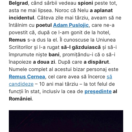
Belgrad
, când sârbii vedeau
spioni
peste tot,
asta ne mai lipsea. Noroc că Nelu
a aplanat
incidentul
. Câteva zile mai târziu, aveam să ne
întâlnim cu
poetul
Adam Puslojic
, care ne-a
povestit că, după ce l-am gonit de la hotel,
Remus
s-a dus la el. Îl cunoscuse la Uniunea
Scriitorilor și l-a rugat
să-l găzduiască
și să-i
împrumute niște
bani
, promițându-i că o să-i
înapoieze
a doua zi
. După care
a dispărut
.
Numele complet al acestui bizar personaj este
Remus Cernea
, cel care avea să încerce
să
candideze
– 10 ani mai târziu – la tot felul de
funcții în stat, inclusiv la cea de
președinte
al
României
.