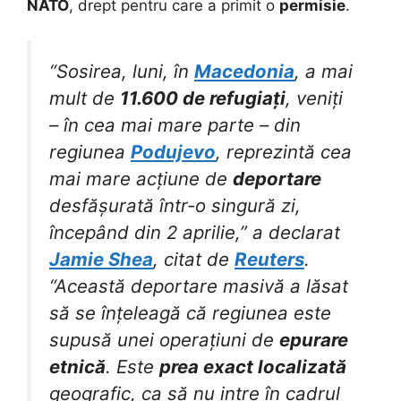
NATO
, drept pentru care a primit o
permisie
.
“Sosirea, luni, în
Macedonia
, a mai
mult de
11.600 de refugiați
, veniți
– în cea mai mare parte – din
regiunea
Podujevo
, reprezintă cea
mai mare acțiune de
deportare
desfășurată într-o singură zi,
începând din 2 aprilie,” a declarat
Jamie Shea
, citat de
Reuters
.
“Această deportare masivă a lăsat
să se înțeleagă că regiunea este
supusă unei operațiuni de
epurare
etnică
. Este
prea exact localizată
geografic, ca să nu intre în cadrul