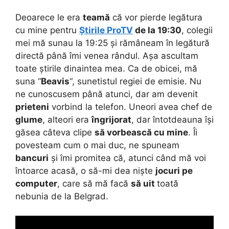
Deoarece le era
teamă
că vor pierde legătura
cu mine pentru
Știrile ProTV
de la 19:30
, colegii
mei mă sunau la 19:25 și rămâneam în legătură
directă până îmi venea rândul. Așa ascultam
toate știrile dinaintea mea. Ca de obicei, mă
suna “
Beavis
“, sunetistul regiei de emisie. Nu
ne cunoscusem până atunci, dar am devenit
prieteni
vorbind la telefon. Uneori avea chef de
glume
, alteori era
îngrijorat
, dar întotdeauna își
găsea câteva clipe
să vorbească cu mine
. Îi
povesteam cum o mai duc, ne spuneam
bancuri
și îmi promitea că, atunci când mă voi
întoarce acasă, o să-mi dea niște
jocuri pe
computer
, care să mă facă
să uit
toată
nebunia de la Belgrad.