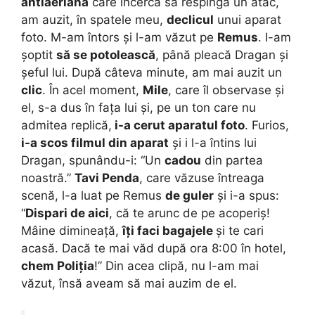
antiaeriana
care încerca să respingă un atac,
am auzit, în spatele meu,
declicul
unui aparat
foto. M-am întors și l-am văzut pe
Remus
. I-am
șoptit
să se potolească
, până pleacă Dragan și
șeful lui. După câteva minute, am mai auzit un
clic
. În acel moment,
Mile
, care îl observase și
el, s-a dus în fața lui și, pe un ton care nu
admitea replică,
i-a cerut aparatul foto
. Furios,
i-a scos filmul din aparat
și i l-a întins lui
Dragan, spunându-i: “Un
cadou
din partea
noastră.”
Tavi Penda
, care văzuse întreaga
scenă, l-a luat pe Remus
de guler
și i-a spus:
“
Dispari de aici
, că te arunc de pe acoperiș!
Mâine dimineață,
îți faci bagajele
și te cari
acasă. Dacă te mai văd după ora 8:00 în hotel,
chem Poliția
!” Din acea clipă, nu l-am mai
văzut, însă aveam să mai auzim de el.