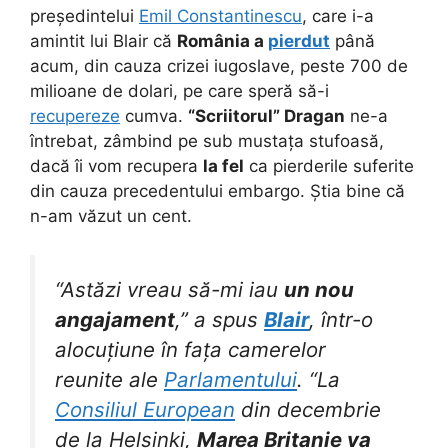
președintelui
Emil Constantinescu
, care i-a
amintit lui Blair că
România a
pierdut
până
acum, din cauza crizei iugoslave, peste 700 de
milioane de dolari, pe care speră să-i
recupereze
cumva.
“Scriitorul” Dragan
ne-a
întrebat, zâmbind pe sub mustața stufoasă,
dacă îi vom recupera
la fel
ca pierderile suferite
din cauza precedentului embargo. Știa bine că
n-am văzut un cent.
“Astăzi vreau să-mi iau
un nou
angajament
,” a spus
Blair
, într-o
alocuțiune în fața camerelor
reunite ale
Parlamentului
. “La
Consiliul European
din decembrie
de la Helsinki,
Marea Britanie va