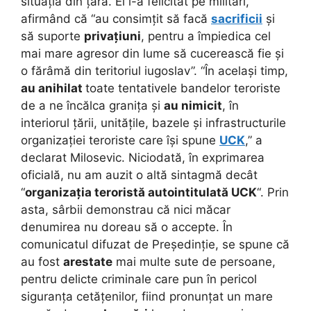
situația din țară. El i-a felicitat pe militari,
afirmând că “au consimțit să facă
sacrificii
și
să suporte
privațiuni
, pentru a împiedica cel
mai mare agresor din lume să cucerească fie și
o fărâmă din teritoriul iugoslav”. “În același timp,
au anihilat
toate tentativele bandelor teroriste
de a ne încălca granița și
au nimicit
, în
interiorul țării, unitățile, bazele și infrastructurile
organizației teroriste care își spune
UCK
,” a
declarat Milosevic. Niciodată, în exprimarea
oficială, nu am auzit o altă sintagmă decât
“
organizația teroristă autointitulată UCK
“. Prin
asta, sârbii demonstrau că nici măcar
denumirea nu doreau să o accepte. În
comunicatul difuzat de Președinție, se spune că
au fost
arestate
mai multe sute de persoane,
pentru delicte criminale care pun în pericol
siguranța cetățenilor, fiind pronunțat un mare