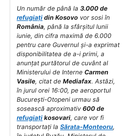
Un număr de până la
3.000 de
refugiați
din Kosovo
vor sosi în
România
, până la sfârșitul lunii
iunie, din cifra maximă de 6.000
pentru care Guvernul și-a exprimat
disponibilitatea de a-i primi, a
anunțat purtătorul de cuvânt al
Ministerului de Interne
Carmen
Vasile
, citat de
Mediafax
. Astăzi,
în jurul orei 16:00, pe aeroportul
București-Otopeni urmau să
sosească aproximativ
600 de
refugiați
kosovari
, care vor fi
transportați la
Sărata-Monteoru
,
în județul Buzău. Ministerul de