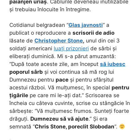
paianjen uriaș
. Cablurile deveneau inutilizabile
și trebuiau înlocuite în întregime.
Cotidianul belgradean “
Glas javnosti
” a
publicat o reproducere a
scrisorii de adio
lăsate de
Christopher Stone
,
unul din cei 3
soldați americani
luați prizonieri
de sârbi și
eliberați duminică. Mi s-a părut amuzantă:
“După toate aceste zile, am început
să iubesc
poporul sârb
și voi continua să mă rog lui
Dumnezeu pentru
pace
și pentru sfârșitul
acestui război. Vă mulțumesc, în special
pentru
țigările
pe care mi le-ați dat.” Scrisoarea se
încheia cu câteva cuvinte, scrise cu stângăcie în
sârbește: “Vă mulțumesc frumos. Sunteți foarte
drăguți.
Dumnezeu să vă ajute
.” Și era
semnată “
Chris Stone, poreclit Slobodan
“.