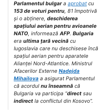
Parlamentul bulgar
a
aprobat
cu
153 de voturi pentru
, 81 împotrivă
și o abținere,
deschiderea
spațiului aerian pentru avioanele
NATO
, informează
AFP
.
Bulgaria
era
ultima țară vecină
cu
Iugoslavia care nu deschisese încă
spațiul aerian pentru aparatele
Alianței Nord-Atlantice. Ministrul
Afacerilor Externe
Nadejda
Mihailova
a asigurat Parlamentul
că acordul
nu înseamnă
că
Bulgaria va participa “
direct
sau
indirect
la conflictul din Kosovo”.