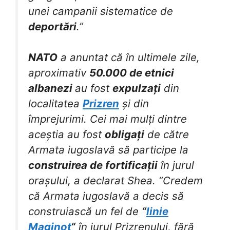
unei campanii sistematice de
deportări
.”
NATO
a anuntat că în ultimele zile,
aproximativ
50.000 de etnici
albanezi
au fost
expulzați
din
localitatea
Prizren
și din
împrejurimi. Cei mai mulți dintre
aceștia au fost
obligați
de către
Armata iugoslavă să participe la
construirea de fortificații
în jurul
orașului, a declarat Shea. “Credem
că Armata iugoslavă a decis să
construiască un fel de
“
linie
Maginot
“
în jurul Prizrenului, fără