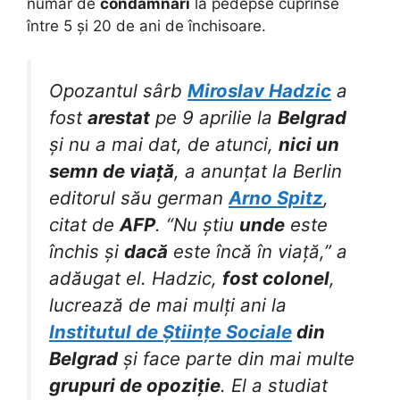
număr de
condamnări
la pedepse cuprinse
între 5 și 20 de ani de închisoare.
Opozantul sârb
Miroslav Hadzic
a
fost
arestat
pe 9 aprilie la
Belgrad
și nu a mai dat, de atunci,
nici un
semn de viață
, a anunțat la Berlin
editorul său german
Arno Spitz
,
citat de
AFP
. “Nu știu
unde
este
închis și
dacă
este încă în viață,” a
adăugat el. Hadzic,
fost colonel
,
lucrează de mai mulți ani la
Institutul de Științe Sociale
din
Belgrad
și face parte din mai multe
grupuri de opoziție
. El a studiat